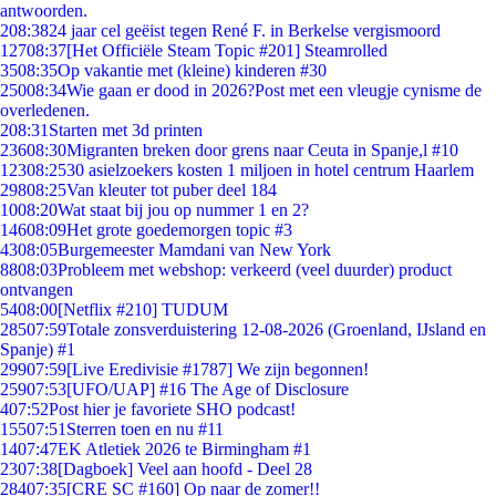
antwoorden.
2
08:38
24 jaar cel geëist tegen René F. in Berkelse vergismoord
127
08:37
[Het Officiële Steam Topic #201] Steamrolled
35
08:35
Op vakantie met (kleine) kinderen #30
250
08:34
Wie gaan er dood in 2026?Post met een vleugje cynisme de
overledenen.
2
08:31
Starten met 3d printen
236
08:30
Migranten breken door grens naar Ceuta in Spanje,l #10
123
08:25
30 asielzoekers kosten 1 miljoen in hotel centrum Haarlem
298
08:25
Van kleuter tot puber deel 184
10
08:20
Wat staat bij jou op nummer 1 en 2?
146
08:09
Het grote goedemorgen topic #3
43
08:05
Burgemeester Mamdani van New York
88
08:03
Probleem met webshop: verkeerd (veel duurder) product
ontvangen
54
08:00
[Netflix #210] TUDUM
285
07:59
Totale zonsverduistering 12-08-2026 (Groenland, IJsland en
Spanje) #1
299
07:59
[Live Eredivisie #1787] We zijn begonnen!
259
07:53
[UFO/UAP] #16 The Age of Disclosure
4
07:52
Post hier je favoriete SHO podcast!
155
07:51
Sterren toen en nu #11
14
07:47
EK Atletiek 2026 te Birmingham #1
23
07:38
[Dagboek] Veel aan hoofd - Deel 28
284
07:35
[CRE SC #160] Op naar de zomer!!