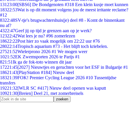
131
23:00
[SBS6] De Bondgenoten #318 Een klein kusje moet kunnen
183
22:53
Wat is op dit moment volgens jou de meest irritante reclame?
#12
83
22:48
SV-tje's brugwachtershuis(je) deel #8 - Komt de binnenkant
nu af?
43
22:47
Geef jij op tijd je grenzen aan op je werk?
123
22:42
Wat lees je nu? #96 zomerlezen
186
22:22
Post hier zo vaak mogelijk om 22:22 uur #76
280
22:14
Tropisch aquarium #73 - Het blijft toch kriebelen.
275
21:52
Wielerprono 2026 #1 We mogen weer
10
21:52
EK Zwemsporten 2026 te Parijs #1
8
21:51
Ik ga de fok-toto winnen dit jaar
172
21:45
[2027] Nieuwtjes en geruchten voor het ESF in Bulgarije #1
186
21:43
[PlayStation #184] Nieuw deel
183
21:39
FOK! Premier Cycling League 2026 #10 Tussentijdse
transfers
192
21:32
[WLR SC #417] Nieuw deel openen was kaputt
109
21:30
[Breien] Deel 21, met zomerbreisels