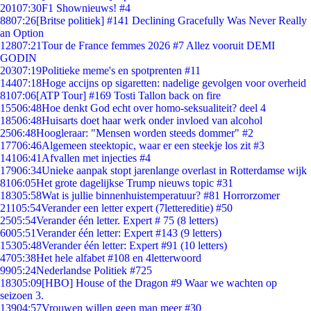
201
07:30
F1 Shownieuws! #4
88
07:26
[Britse politiek] #141 Declining Gracefully Was Never Really
an Option
128
07:21
Tour de France femmes 2026 #7 Allez vooruit DEMI
GODIN
203
07:19
Politieke meme's en spotprenten #11
144
07:18
Hoge accijns op sigaretten: nadelige gevolgen voor overheid
81
07:06
[ATP Tour] #169 Tosti Tallon back on fire
155
06:48
Hoe denkt God echt over homo-seksualiteit? deel 4
185
06:48
Huisarts doet haar werk onder invloed van alcohol
25
06:48
Hoogleraar: "Mensen worden steeds dommer" #2
177
06:46
Algemeen steektopic, waar er een steekje los zit #3
141
06:41
Afvallen met injecties #4
179
06:34
Unieke aanpak stopt jarenlange overlast in Rotterdamse wijk
81
06:05
Het grote dagelijkse Trump nieuws topic #31
183
05:58
Wat is jullie binnenhuistemperatuur? #81 Horrorzomer
211
05:54
Verander een letter expert (7lettereditie) #50
25
05:54
Verander één letter. Expert # 75 (8 letters)
60
05:51
Verander één letter: Expert #143 (9 letters)
153
05:48
Verander één letter: Expert #91 (10 letters)
47
05:38
Het hele alfabet #108 en 4letterwoord
99
05:24
Nederlandse Politiek #725
183
05:09
[HBO] House of the Dragon #9 Waar we wachten op
seizoen 3.
139
04:57
Vrouwen willen geen man meer #30