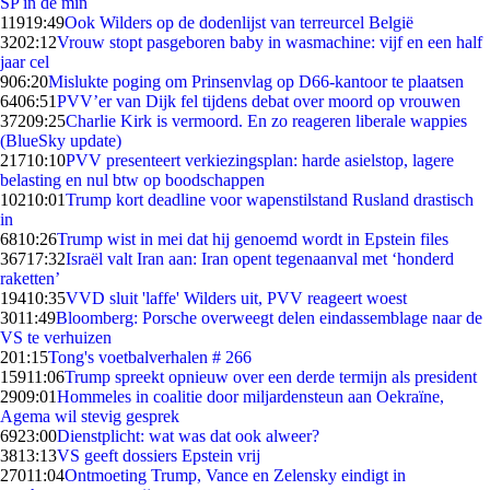
SP in de min
119
19:49
Ook Wilders op de dodenlijst van terreurcel België
32
02:12
Vrouw stopt pasgeboren baby in wasmachine: vijf en een half
jaar cel
9
06:20
Mislukte poging om Prinsenvlag op D66-kantoor te plaatsen
64
06:51
PVV’er van Dijk fel tijdens debat over moord op vrouwen
372
09:25
Charlie Kirk is vermoord. En zo reageren liberale wappies
(BlueSky update)
217
10:10
PVV presenteert verkiezingsplan: harde asielstop, lagere
belasting en nul btw op boodschappen
102
10:01
Trump kort deadline voor wapenstilstand Rusland drastisch
in
68
10:26
Trump wist in mei dat hij genoemd wordt in Epstein files
367
17:32
Israël valt Iran aan: Iran opent tegenaanval met ‘honderd
raketten’
194
10:35
VVD sluit 'laffe' Wilders uit, PVV reageert woest
30
11:49
Bloomberg: Porsche overweegt delen eindassemblage naar de
VS te verhuizen
2
01:15
Tong's voetbalverhalen # 266
159
11:06
Trump spreekt opnieuw over een derde termijn als president
29
09:01
Hommeles in coalitie door miljardensteun aan Oekraïne,
Agema wil stevig gesprek
69
23:00
Dienstplicht: wat was dat ook alweer?
38
13:13
VS geeft dossiers Epstein vrij
270
11:04
Ontmoeting Trump, Vance en Zelensky eindigt in