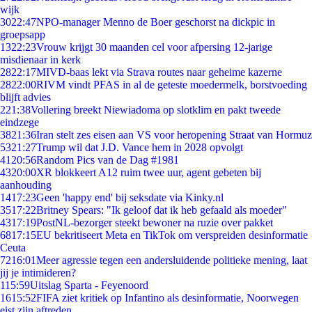
wijk
30
22:47
NPO-manager Menno de Boer geschorst na dickpic in
groepsapp
13
22:23
Vrouw krijgt 30 maanden cel voor afpersing 12-jarige
misdienaar in kerk
28
22:17
MIVD-baas lekt via Strava routes naar geheime kazerne
28
22:00
RIVM vindt PFAS in al de geteste moedermelk, borstvoeding
blijft advies
2
21:38
Vollering breekt Niewiadoma op slotklim en pakt tweede
eindzege
38
21:36
Iran stelt zes eisen aan VS voor heropening Straat van Hormuz
53
21:27
Trump wil dat J.D. Vance hem in 2028 opvolgt
41
20:56
Random Pics van de Dag #1981
43
20:00
XR blokkeert A12 ruim twee uur, agent gebeten bij
aanhouding
14
17:23
Geen 'happy end' bij seksdate via Kinky.nl
35
17:22
Britney Spears: "Ik geloof dat ik heb gefaald als moeder"
43
17:19
PostNL-bezorger steekt bewoner na ruzie over pakket
68
17:15
EU bekritiseert Meta en TikTok om verspreiden desinformatie
Ceuta
72
16:01
Meer agressie tegen een andersluidende politieke mening, laat
jij je intimideren?
1
15:59
Uitslag Sparta - Feyenoord
16
15:52
FIFA ziet kritiek op Infantino als desinformatie, Noorwegen
eist zijn aftreden