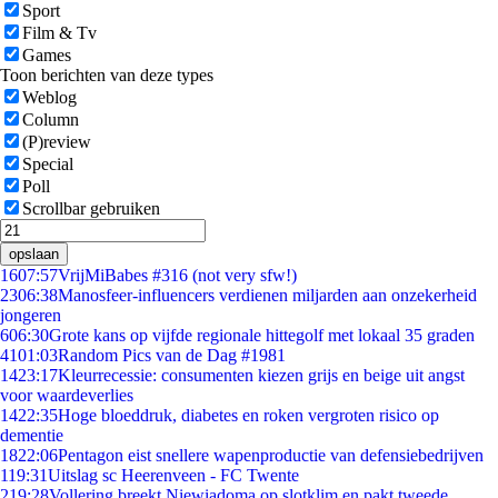
Sport
Film & Tv
Games
Toon berichten van deze types
Weblog
Column
(P)review
Special
Poll
Scrollbar gebruiken
opslaan
16
07:57
VrijMiBabes #316 (not very sfw!)
23
06:38
Manosfeer-influencers verdienen miljarden aan onzekerheid
jongeren
6
06:30
Grote kans op vijfde regionale hittegolf met lokaal 35 graden
41
01:03
Random Pics van de Dag #1981
14
23:17
Kleurrecessie: consumenten kiezen grijs en beige uit angst
voor waardeverlies
14
22:35
Hoge bloeddruk, diabetes en roken vergroten risico op
dementie
18
22:06
Pentagon eist snellere wapenproductie van defensiebedrijven
1
19:31
Uitslag sc Heerenveen - FC Twente
2
19:28
Vollering breekt Niewiadoma op slotklim en pakt tweede