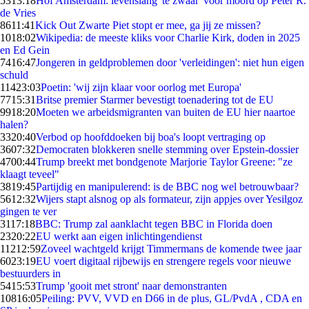
53
13:18
Hof Amsterdam: levenslang 'te zwaar' voor moord op Peter R.
de Vries
86
11:41
Kick Out Zwarte Piet stopt er mee, ga jij ze missen?
10
18:02
Wikipedia: de meeste kliks voor Charlie Kirk, doden in 2025
en Ed Gein
74
16:47
Jongeren in geldproblemen door 'verleidingen': niet hun eigen
schuld
114
23:03
Poetin: 'wij zijn klaar voor oorlog met Europa'
77
15:31
Britse premier Starmer bevestigt toenadering tot de EU
99
18:20
Moeten we arbeidsmigranten van buiten de EU hier naartoe
halen?
33
20:40
Verbod op hoofddoeken bij boa's loopt vertraging op
36
07:32
Democraten blokkeren snelle stemming over Epstein-dossier
47
00:44
Trump breekt met bondgenote Marjorie Taylor Greene: "ze
klaagt teveel"
38
19:45
Partijdig en manipulerend: is de BBC nog wel betrouwbaar?
56
12:32
Wijers stapt alsnog op als formateur, zijn appjes over Yesilgoz
gingen te ver
31
17:18
BBC: Trump zal aanklacht tegen BBC in Florida doen
23
20:22
EU werkt aan eigen inlichtingendienst
112
12:59
Zoveel wachtgeld krijgt Timmermans de komende twee jaar
60
23:19
EU voert digitaal rijbewijs en strengere regels voor nieuwe
bestuurders in
54
15:53
Trump 'gooit met stront' naar demonstranten
108
16:05
Peiling: PVV, VVD en D66 in de plus, GL/PvdA , CDA en