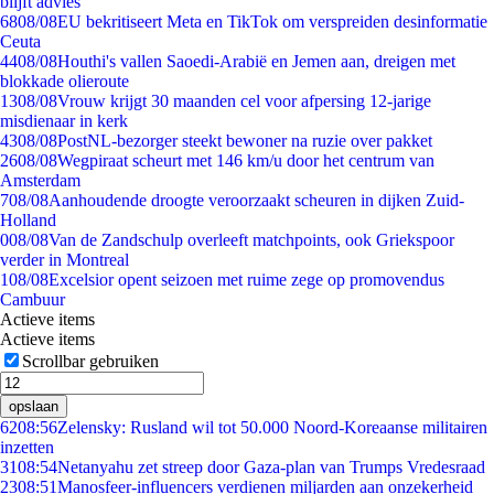
blijft advies
68
08/08
EU bekritiseert Meta en TikTok om verspreiden desinformatie
Ceuta
44
08/08
Houthi's vallen Saoedi-Arabië en Jemen aan, dreigen met
blokkade olieroute
13
08/08
Vrouw krijgt 30 maanden cel voor afpersing 12-jarige
misdienaar in kerk
43
08/08
PostNL-bezorger steekt bewoner na ruzie over pakket
26
08/08
Wegpiraat scheurt met 146 km/u door het centrum van
Amsterdam
7
08/08
Aanhoudende droogte veroorzaakt scheuren in dijken Zuid-
Holland
0
08/08
Van de Zandschulp overleeft matchpoints, ook Griekspoor
verder in Montreal
1
08/08
Excelsior opent seizoen met ruime zege op promovendus
Cambuur
Actieve items
Actieve items
Scrollbar gebruiken
opslaan
62
08:56
Zelensky: Rusland wil tot 50.000 Noord-Koreaanse militairen
inzetten
31
08:54
Netanyahu zet streep door Gaza-plan van Trumps Vredesraad
23
08:51
Manosfeer-influencers verdienen miljarden aan onzekerheid