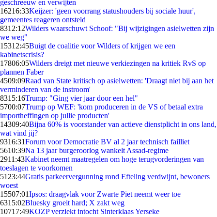
geschreeuw en verwijten
162
16:33
Keijzer: 'geen voorrang statushouders bij sociale huur',
gemeentes reageren ontsteld
83
12:12
Wilders waarschuwt Schoof: "Bij wijzigingen asielwetten zijn
we weg"
153
12:45
Buigt de coalitie voor Wilders of krijgen we een
kabinetscrisis?
178
06:05
Wilders dreigt met nieuwe verkiezingen na kritiek RvS op
plannen Faber
45
09:09
Raad van State kritisch op asielwetten: 'Draagt niet bij aan het
verminderen van de instroom'
83
15:16
Trump: "Ging vier jaar door een hel"
57
00:07
Trump op WEF: 'kom produceren in de VS of betaal extra
importheffingen op jullie producten'
143
09:40
Bijna 60% is voorstander van actieve dienstplicht in ons land,
wat vind jij?
93
16:31
Forum voor Democratie BV al 2 jaar technisch failliet
56
10:39
Na 13 jaar burgeroorlog wankelt Assad-regime
29
11:43
Kabinet neemt maatregelen om hoge terugvorderingen van
toeslagen te voorkomen
51
23:44
Gratis parkeervergunning rond Efteling verdwijnt, bewoners
woest
155
07:01
Ipsos: draagvlak voor Zwarte Piet neemt weer toe
63
15:02
Bluesky groeit hard; X zakt weg
107
17:49
KOZP verziekt intocht Sinterklaas Yerseke