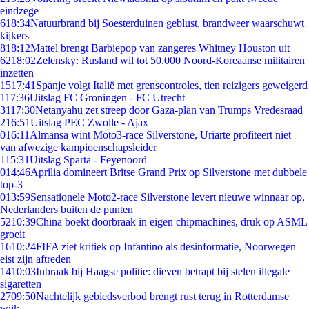
eindzege
6
18:34
Natuurbrand bij Soesterduinen geblust, brandweer waarschuwt
kijkers
8
18:12
Mattel brengt Barbiepop van zangeres Whitney Houston uit
62
18:02
Zelensky: Rusland wil tot 50.000 Noord-Koreaanse militairen
inzetten
15
17:41
Spanje volgt Italië met grenscontroles, tien reizigers geweigerd
1
17:36
Uitslag FC Groningen - FC Utrecht
31
17:30
Netanyahu zet streep door Gaza-plan van Trumps Vredesraad
2
16:51
Uitslag PEC Zwolle - Ajax
0
16:11
Almansa wint Moto3-race Silverstone, Uriarte profiteert niet
van afwezige kampioenschapsleider
1
15:31
Uitslag Sparta - Feyenoord
0
14:46
Aprilia domineert Britse Grand Prix op Silverstone met dubbele
top-3
0
13:59
Sensationele Moto2-race Silverstone levert nieuwe winnaar op,
Nederlanders buiten de punten
52
10:39
China boekt doorbraak in eigen chipmachines, druk op ASML
groeit
16
10:24
FIFA ziet kritiek op Infantino als desinformatie, Noorwegen
eist zijn aftreden
14
10:03
Inbraak bij Haagse politie: dieven betrapt bij stelen illegale
sigaretten
27
09:50
Nachtelijk gebiedsverbod brengt rust terug in Rotterdamse
wijk