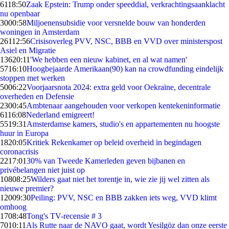
61
18:50
Zaak Epstein: Trump onder speeddial, verkrachtingsaanklacht
nu openbaar
30
00:58
Miljoenensubsidie voor versnelde bouw van honderden
woningen in Amsterdam
261
12:56
Crisisoverleg PVV, NSC, BBB en VVD over ministerspost
Asiel en Migratie
136
20:11
'We hebben een nieuw kabinet, en al wat namen'
57
16:10
Hoogbejaarde Amerikaan(90) kan na crowdfunding eindelijk
stoppen met werken
50
06:22
Voorjaarsnota 2024: extra geld voor Oekraïne, decentrale
overheden en Defensie
23
00:45
Ambtenaar aangehouden voor verkopen kentekeninformatie
61
16:08
Nederland emigreert!
55
19:31
Amsterdamse kamers, studio's en appartementen nu hoogste
huur in Europa
18
20:05
Kritiek Rekenkamer op beleid overheid in begindagen
coronacrisis
22
17:01
30% van Tweede Kamerleden geven bijbanen en
privébelangen niet juist op
108
08:25
Wilders gaat niet het torentje in, wie zie jij wel zitten als
nieuwe premier?
120
09:30
Peiling: PVV, NSC en BBB zakken iets weg, VVD klimt
omhoog
17
08:48
Tong's TV-recensie # 3
70
10:11
Als Rutte naar de NAVO gaat, wordt Yesilgöz dan onze eerste