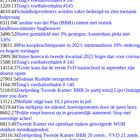
47
13:04
Tong's voetbalverhalen # 147
12
20:13
Tong's voetbalverhalen #145
46
10:44
Schuldhulpverleners worden vaker bedreigd en zien toename
hulpvraag
63
11:04
Caroline van der Plas (BBB) content met vertrek
landbouwminister Staghouwer
34
06:52
Huren gemiddeld met 3% gestegen; Amsterdam piekt met
3,6%
196
11:39
Pas koopkrachtreparatie in 2023: minimumloon 10% omhoog
en hogere toeslagen
29
09:36
Omzet horeca in tweede kwartaal 2022 hoger dan voor corona
15
08:16
Tong's voetbalverhalen # 141
143
14:37
Grote kans dat de eerste FvD basisschool in september zijn
deuren opent
279
01:54
Salman Rushdie neergestoken
11
04:39
Tong's voetbalverhalen # 140
51
18:03
Zetelpeiling Tweede Kamer: BBB 2e partij tenzij Lijst Omtzigt
mee zou doen
131
21:29
Inflatie stijgt naar 10,3 procent in juli
62
19:44
Van melkprijs tot stikstof: boerenprotesten door de jaren heen
86
02:27
Politie roept boeren op in gezamenlijk statement: Stop met
onveilige acties!
68
13:49
Tweede Kamer eist openbaar maken geweigerde WOB
stukken mondkapjesdeal
201
16:34
Zetelpeiling Tweede Kamer: BBB 20 zetels , VVD 21 zetels