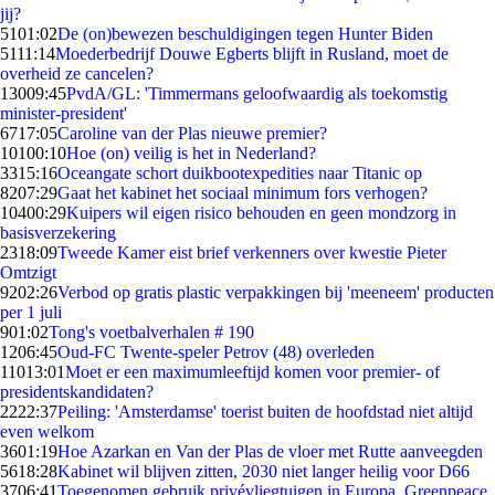
jij?
51
01:02
De (on)bewezen beschuldigingen tegen Hunter Biden
51
11:14
Moederbedrijf Douwe Egberts blijft in Rusland, moet de
overheid ze cancelen?
130
09:45
PvdA/GL: 'Timmermans geloofwaardig als toekomstig
minister-president'
67
17:05
Caroline van der Plas nieuwe premier?
101
00:10
Hoe (on) veilig is het in Nederland?
33
15:16
Oceangate schort duikbootexpedities naar Titanic op
82
07:29
Gaat het kabinet het sociaal minimum fors verhogen?
104
00:29
Kuipers wil eigen risico behouden en geen mondzorg in
basisverzekering
23
18:09
Tweede Kamer eist brief verkenners over kwestie Pieter
Omtzigt
92
02:26
Verbod op gratis plastic verpakkingen bij 'meeneem' producten
per 1 juli
9
01:02
Tong's voetbalverhalen # 190
12
06:45
Oud-FC Twente-speler Petrov (48) overleden
110
13:01
Moet er een maximumleeftijd komen voor premier- of
presidentskandidaten?
22
22:37
Peiling: 'Amsterdamse' toerist buiten de hoofdstad niet altijd
even welkom
36
01:19
Hoe Azarkan en Van der Plas de vloer met Rutte aanveegden
56
18:28
Kabinet wil blijven zitten, 2030 niet langer heilig voor D66
37
06:41
Toegenomen gebruik privévliegtuigen in Europa, Greenpeace