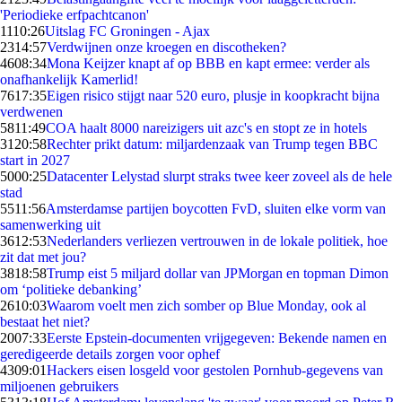
'Periodieke erfpachtcanon'
11
10:26
Uitslag FC Groningen - Ajax
23
14:57
Verdwijnen onze kroegen en discotheken?
46
08:34
Mona Keijzer knapt af op BBB en kapt ermee: verder als
onafhankelijk Kamerlid!
76
17:35
Eigen risico stijgt naar 520 euro, plusje in koopkracht bijna
verdwenen
58
11:49
COA haalt 8000 nareizigers uit azc's en stopt ze in hotels
31
20:58
Rechter prikt datum: miljardenzaak van Trump tegen BBC
start in 2027
50
00:25
Datacenter Lelystad slurpt straks twee keer zoveel als de hele
stad
55
11:56
Amsterdamse partijen boycotten FvD, sluiten elke vorm van
samenwerking uit
36
12:53
Nederlanders verliezen vertrouwen in de lokale politiek, hoe
zit dat met jou?
38
18:58
Trump eist 5 miljard dollar van JPMorgan en topman Dimon
om ‘politieke debanking’
26
10:03
Waarom voelt men zich somber op Blue Monday, ook al
bestaat het niet?
20
07:33
Eerste Epstein-documenten vrijgegeven: Bekende namen en
geredigeerde details zorgen voor ophef
43
09:01
Hackers eisen losgeld voor gestolen Pornhub-gegevens van
miljoenen gebruikers