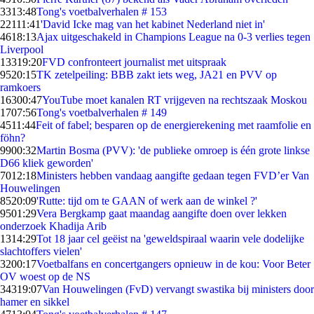
33
13:48
Tong's voetbalverhalen # 153
221
11:41
'David Icke mag van het kabinet Nederland niet in'
46
18:13
Ajax uitgeschakeld in Champions League na 0-3 verlies tegen
Liverpool
133
19:20
FVD confronteert journalist met uitspraak
95
20:15
TK zetelpeiling: BBB zakt iets weg, JA21 en PVV op
ramkoers
163
00:47
YouTube moet kanalen RT vrijgeven na rechtszaak Moskou
17
07:56
Tong's voetbalverhalen # 149
45
11:44
Feit of fabel; besparen op de energierekening met raamfolie en
föhn?
99
00:32
Martin Bosma (PVV): 'de publieke omroep is één grote linkse
D66 kliek geworden'
70
12:18
Ministers hebben vandaag aangifte gedaan tegen FVD’er Van
Houwelingen
85
20:09
'Rutte: tijd om te GAAN of werk aan de winkel ?'
95
01:29
Vera Bergkamp gaat maandag aangifte doen over lekken
onderzoek Khadija Arib
13
14:29
Tot 18 jaar cel geëist na 'geweldspiraal waarin vele dodelijke
slachtoffers vielen'
32
00:17
Voetbalfans en concertgangers opnieuw in de kou: Voor Beter
OV woest op de NS
343
19:07
Van Houwelingen (FvD) vervangt swastika bij ministers door
hamer en sikkel