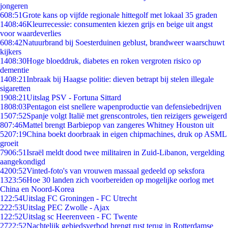
jongeren
6
08:51
Grote kans op vijfde regionale hittegolf met lokaal 35 graden
14
08:46
Kleurrecessie: consumenten kiezen grijs en beige uit angst
voor waardeverlies
6
08:42
Natuurbrand bij Soesterduinen geblust, brandweer waarschuwt
kijkers
14
08:30
Hoge bloeddruk, diabetes en roken vergroten risico op
dementie
14
08:21
Inbraak bij Haagse politie: dieven betrapt bij stelen illegale
sigaretten
19
08:21
Uitslag PSV - Fortuna Sittard
18
08:03
Pentagon eist snellere wapenproductie van defensiebedrijven
15
07:52
Spanje volgt Italië met grenscontroles, tien reizigers geweigerd
8
07:46
Mattel brengt Barbiepop van zangeres Whitney Houston uit
52
07:19
China boekt doorbraak in eigen chipmachines, druk op ASML
groeit
79
06:51
Israël meldt dood twee militairen in Zuid-Libanon, vergelding
aangekondigd
42
00:52
Vinted-foto's van vrouwen massaal gedeeld op seksfora
13
23:56
Hoe 30 landen zich voorbereiden op mogelijke oorlog met
China en Noord-Korea
1
22:54
Uitslag FC Groningen - FC Utrecht
2
22:53
Uitslag PEC Zwolle - Ajax
1
22:52
Uitslag sc Heerenveen - FC Twente
27
22:52
Nachtelijk gebiedsverbod brengt rust terug in Rotterdamse