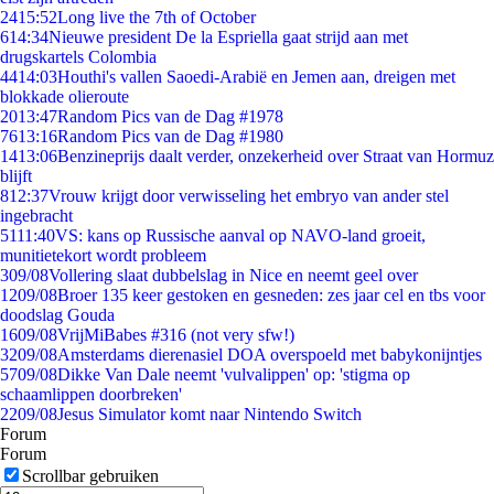
24
15:52
Long live the 7th of October
6
14:34
Nieuwe president De la Espriella gaat strijd aan met
drugskartels Colombia
44
14:03
Houthi's vallen Saoedi-Arabië en Jemen aan, dreigen met
blokkade olieroute
20
13:47
Random Pics van de Dag #1978
76
13:16
Random Pics van de Dag #1980
14
13:06
Benzineprijs daalt verder, onzekerheid over Straat van Hormuz
blijft
8
12:37
Vrouw krijgt door verwisseling het embryo van ander stel
ingebracht
51
11:40
VS: kans op Russische aanval op NAVO-land groeit,
munitietekort wordt probleem
3
09/08
Vollering slaat dubbelslag in Nice en neemt geel over
12
09/08
Broer 135 keer gestoken en gesneden: zes jaar cel en tbs voor
doodslag Gouda
16
09/08
VrijMiBabes #316 (not very sfw!)
32
09/08
Amsterdams dierenasiel DOA overspoeld met babykonijntjes
57
09/08
Dikke Van Dale neemt 'vulvalippen' op: 'stigma op
schaamlippen doorbreken'
22
09/08
Jesus Simulator komt naar Nintendo Switch
Forum
Forum
Scrollbar gebruiken