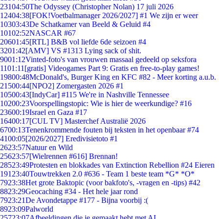
231
04:50
The Odyssey (Christopher Nolan) 17 juli 2026
124
04:38
[FOK!Voetbalmanager 2026/2027] #1 We zijn er weer
103
03:43
De Schatkamer van Beeld & Geluid #4
101
02:52
NASCAR #67
206
01:45
[RTL] B&B vol liefde 6de seizoen #4
32
01:42
[AMV] VS #1313 Lying sack of shit.
90
01:12
Vinted-foto's van vrouwen massaal gedeeld op seksfora
11
01:11
[gratis] Videogames Part 9: Gratis en free-to-play games!
198
00:48
McDonald's, Burger King en KFC #82 - Meer korting a.u.b.
215
00:44
[NPO2] Zomergasten 2026 #1
105
00:43
[IndyCar] #115 We're in Nashville Tennessee
102
00:23
Voorspellingstopic: Wie is hier de weerkundige? #16
236
00:19
Israel en Gaza #17
164
00:17
[CUL TV] Masterchef Australië 2026
67
00:13
Tenenkrommende fouten bij teksten in het openbaar #74
41
00:05
[2026/2027] Eredivisietoto #1
26
23:57
Natuur en Wild
256
23:57
[Wielrennen #616] Brennan!
285
23:49
Protesten en blokkades van Extinction Rebellion #24 Eieren
191
23:40
Touwtrekken 2.0 #636 - Team 1 beste team *G* *O*
79
23:38
Het grote Baktopic (voor bakfoto's, -vragen en -tips) #42
88
23:29
Geocaching #34 - Het hele jaar rond
79
23:21
De Avondetappe #177 - Bijna voorbij :(
89
23:09
Palworld
257
23:07
Afbeeldingen die je gemaakt hebt met AI