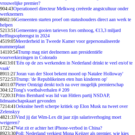
vrouwelijke premier?
9
04:43
Operationeel directeur Melkweg creëerde angstcultuur onder
werknemers
86
02:16
Gemeenten starten proef om statushouders direct aan werk te
helpen
52
13:51
Gemeenten gooien tarieven fors omhoog, €13,3 miljard
heffingsopbrengst in 2024
45
19:05
Meerderheid in Tweede Kamer voor gepersonaliseerde
nummerplaat
141
10:54
Trump mag niet deelnemen aan presidentiële
voorverkiezingen in Colorado
64
13:01
'Eén op de zes werkenden in Nederland drinkt te veel en/of te
vaak'
89
11:21
'Joran van der Sloot bekent moord op Natalee Holloway'
57
22:53
Trump: 'de Republikeinen eten hun kinderen op'
40
11:07
Pieter Omtzigt denkt toch na over mogelijk premierschap
3
04:12
Tong's voetbalverhalen # 209
72
20:31
Prins Bernhard was lid van Hitlers partij NSDAP,
lidmaatschapskaart gevonden
72
14:41
Oekraïne heeft scherpe kritiek op Elon Musk na tweet over
Zelenskyy
48
21:33
Vind jij dat Wim-Lex dit jaar zijn salarisverhoging moet
weigeren?
17
22:47
Wat zit er achter het iPhone-verbod in China?
89
23:30
Poll: Nederland verkiest Mona Keijzer als premier, wie kies