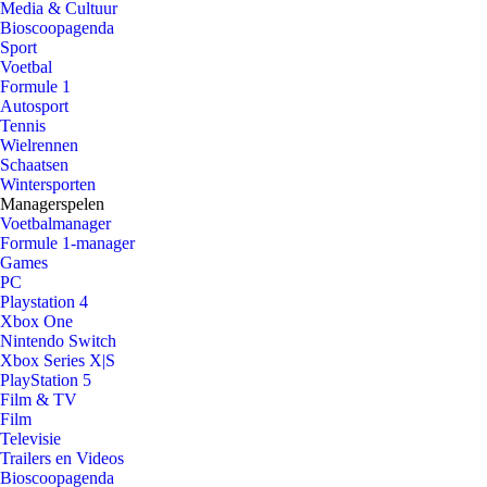
Media & Cultuur
Bioscoopagenda
Sport
Voetbal
Formule 1
Autosport
Tennis
Wielrennen
Schaatsen
Wintersporten
Managerspelen
Voetbalmanager
Formule 1-manager
Games
PC
Playstation 4
Xbox One
Nintendo Switch
Xbox Series X|S
PlayStation 5
Film & TV
Film
Televisie
Trailers en Videos
Bioscoopagenda