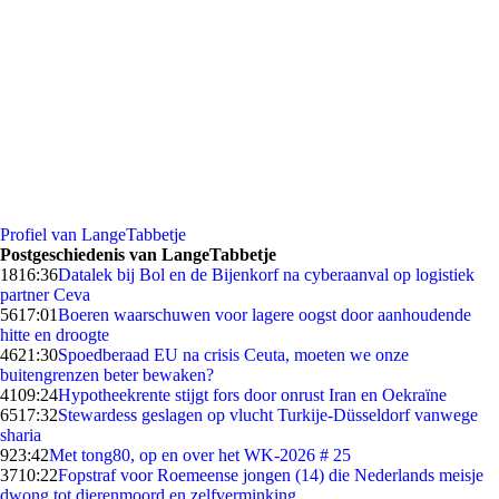
Profiel van LangeTabbetje
Postgeschiedenis van LangeTabbetje
18
16:36
Datalek bij Bol en de Bijenkorf na cyberaanval op logistiek
partner Ceva
56
17:01
Boeren waarschuwen voor lagere oogst door aanhoudende
hitte en droogte
46
21:30
Spoedberaad EU na crisis Ceuta, moeten we onze
buitengrenzen beter bewaken?
41
09:24
Hypotheekrente stijgt fors door onrust Iran en Oekraïne
65
17:32
Stewardess geslagen op vlucht Turkije-Düsseldorf vanwege
sharia
9
23:42
Met tong80, op en over het WK-2026 # 25
37
10:22
Fopstraf voor Roemeense jongen (14) die Nederlands meisje
dwong tot dierenmoord en zelfverminking