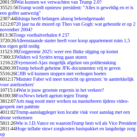
20
01:59
Wat kunnen we verwachten van Trump 2.0?
355
21:56
Trump wordt opnieuw president: "Alles is geweldig en er is
een golfer aanwezig"
23
07:44
Idsinga heeft belangen alsnog bekendgemaakt
12
12:07
20 jaar na de moord op Theo van Gogh: wat gebeurde er op 2
november 2004?
8
13:36
Tongs voetbalverhalen # 237
37
20:26
Alleenstaande starter heeft voor koop appartement ruim 1,5
ton eigen geld nodig
115
23:39
Zorgpremie 2025: weer een flinke stijging op komst
73
00:33
Wilders wil Syriërs terug gaan sturen
12
16:22
Feyenoord-Ajax mogelijk afgelast om politiestaking
62
00:39
Trump belooft geheime JFK-documenten vrij te geven
55
16:26
CJIB wil kunnen stoppen met verhogen boetes
60
12:17
Minister Faber wil meer toezicht op grenzen: 'te aantrekkelijk
voor asielzoekers'
107
15:14
Wat is jouw grootste ergernis in het verkeer?
61
00:38
FoxNews hekelt ageism tegen Trump
38
12:07
Arts mag nooit meer werken na masturberen tijdens video-
gesprek met patiënte
40
11:02
Trump-aanslagpleger kon locatie vlak voor aanslag met een
drone verkennen
58
11:26
Wie is J.D.Vance en waaromTrump hem wil als Vice President
28
11:44
Hoge inflatie stuwt zorgkosten basispakket en langdurige zorg
op