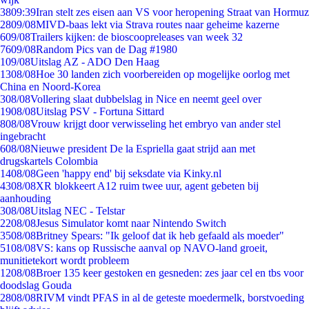
38
09:39
Iran stelt zes eisen aan VS voor heropening Straat van Hormuz
28
09/08
MIVD-baas lekt via Strava routes naar geheime kazerne
6
09/08
Trailers kijken: de bioscoopreleases van week 32
76
09/08
Random Pics van de Dag #1980
1
09/08
Uitslag AZ - ADO Den Haag
13
08/08
Hoe 30 landen zich voorbereiden op mogelijke oorlog met
China en Noord-Korea
3
08/08
Vollering slaat dubbelslag in Nice en neemt geel over
19
08/08
Uitslag PSV - Fortuna Sittard
8
08/08
Vrouw krijgt door verwisseling het embryo van ander stel
ingebracht
6
08/08
Nieuwe president De la Espriella gaat strijd aan met
drugskartels Colombia
14
08/08
Geen 'happy end' bij seksdate via Kinky.nl
43
08/08
XR blokkeert A12 ruim twee uur, agent gebeten bij
aanhouding
3
08/08
Uitslag NEC - Telstar
22
08/08
Jesus Simulator komt naar Nintendo Switch
35
08/08
Britney Spears: "Ik geloof dat ik heb gefaald als moeder"
51
08/08
VS: kans op Russische aanval op NAVO-land groeit,
munitietekort wordt probleem
12
08/08
Broer 135 keer gestoken en gesneden: zes jaar cel en tbs voor
doodslag Gouda
28
08/08
RIVM vindt PFAS in al de geteste moedermelk, borstvoeding