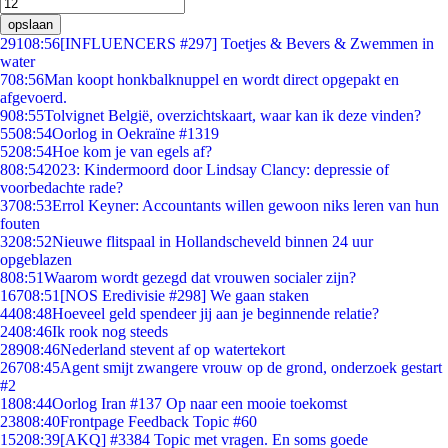
opslaan
291
08:56
[INFLUENCERS #297] Toetjes & Bevers & Zwemmen in
water
7
08:56
Man koopt honkbalknuppel en wordt direct opgepakt en
afgevoerd.
9
08:55
Tolvignet België, overzichtskaart, waar kan ik deze vinden?
55
08:54
Oorlog in Oekraïne #1319
52
08:54
Hoe kom je van egels af?
8
08:54
2023: Kindermoord door Lindsay Clancy: depressie of
voorbedachte rade?
37
08:53
Errol Keyner: Accountants willen gewoon niks leren van hun
fouten
32
08:52
Nieuwe flitspaal in Hollandscheveld binnen 24 uur
opgeblazen
8
08:51
Waarom wordt gezegd dat vrouwen socialer zijn?
167
08:51
[NOS Eredivisie #298] We gaan staken
44
08:48
Hoeveel geld spendeer jij aan je beginnende relatie?
24
08:46
Ik rook nog steeds
289
08:46
Nederland stevent af op watertekort
267
08:45
Agent smijt zwangere vrouw op de grond, onderzoek gestart
#2
18
08:44
Oorlog Iran #137 Op naar een mooie toekomst
238
08:40
Frontpage Feedback Topic #60
152
08:39
[AKQ] #3384 Topic met vragen. En soms goede