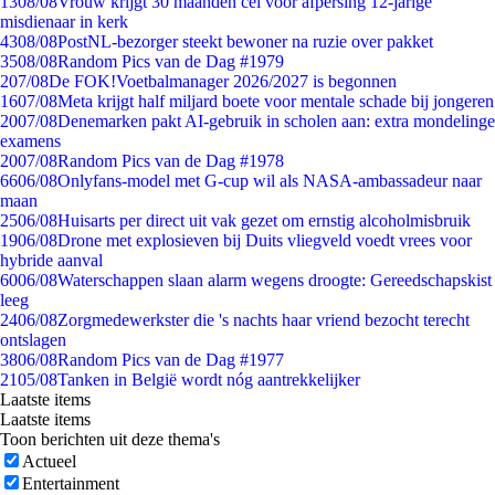
13
08/08
Vrouw krijgt 30 maanden cel voor afpersing 12-jarige
misdienaar in kerk
43
08/08
PostNL-bezorger steekt bewoner na ruzie over pakket
35
08/08
Random Pics van de Dag #1979
2
07/08
De FOK!Voetbalmanager 2026/2027 is begonnen
16
07/08
Meta krijgt half miljard boete voor mentale schade bij jongeren
20
07/08
Denemarken pakt AI-gebruik in scholen aan: extra mondelinge
examens
20
07/08
Random Pics van de Dag #1978
66
06/08
Onlyfans-model met G-cup wil als NASA-ambassadeur naar
maan
25
06/08
Huisarts per direct uit vak gezet om ernstig alcoholmisbruik
19
06/08
Drone met explosieven bij Duits vliegveld voedt vrees voor
hybride aanval
60
06/08
Waterschappen slaan alarm wegens droogte: Gereedschapskist
leeg
24
06/08
Zorgmedewerkster die 's nachts haar vriend bezocht terecht
ontslagen
38
06/08
Random Pics van de Dag #1977
21
05/08
Tanken in België wordt nóg aantrekkelijker
Laatste items
Laatste items
Toon berichten uit deze thema's
Actueel
Entertainment