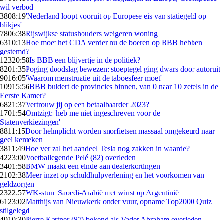
wil verbod
38
08:19
'Nederland loopt vooruit op Europese eis van statiegeld op
blikjes'
78
06:38
Rijswijkse statushouders weigeren woning
63
10:13
Hoe moet het CDA verder nu de boeren op BBB hebben
gestemd?
123
20:58
Is BBB een blijvertje in de politiek?
82
01:35
Poging doodslag bewezen: stoeptegel ging dwars door autoruit
90
16:05
'Waarom menstruatie uit de taboesfeer moet'
109
15:56
BBB buldert de provincies binnen, van 0 naar 10 zetels in de
Eerste Kamer?
68
21:37
Vertrouw jij op een betaalbaarder 2023?
17
01:54
Omtzigt: 'heb me niet ingeschreven voor de
Statenverkiezingen'
88
11:15
Door helmplicht worden snorfietsen massaal omgekeurd naar
geel kenteken
38
11:49
Hoe ver zal het aandeel Tesla nog zakken in waarde?
42
23:00
Voetballegende Pelé (82) overleden
34
01:58
BMW maakt een einde aan dealerkortingen
21
02:38
Meer inzet op schuldhulpverlening en het voorkomen van
geldzorgen
23
22:57
WK-stunt Saoedi-Arabië met winst op Argentinië
61
23:02
Matthijs van Nieuwkerk onder vuur, opname Top2000 Quiz
stilgelegd
49
10:30
Pierre Kartner (87) bekend als Vader Abraham overleden