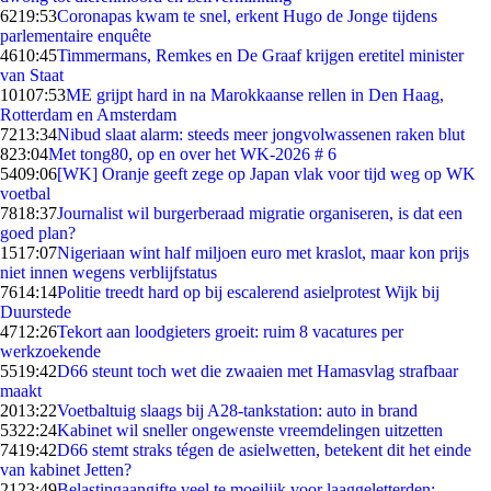
62
19:53
Coronapas kwam te snel, erkent Hugo de Jonge tijdens
parlementaire enquête
46
10:45
Timmermans, Remkes en De Graaf krijgen eretitel minister
van Staat
101
07:53
ME grijpt hard in na Marokkaanse rellen in Den Haag,
Rotterdam en Amsterdam
72
13:34
Nibud slaat alarm: steeds meer jongvolwassenen raken blut
8
23:04
Met tong80, op en over het WK-2026 # 6
54
09:06
[WK] Oranje geeft zege op Japan vlak voor tijd weg op WK
voetbal
78
18:37
Journalist wil burgerberaad migratie organiseren, is dat een
goed plan?
15
17:07
Nigeriaan wint half miljoen euro met kraslot, maar kon prijs
niet innen wegens verblijfstatus
76
14:14
Politie treedt hard op bij escalerend asielprotest Wijk bij
Duurstede
47
12:26
Tekort aan loodgieters groeit: ruim 8 vacatures per
werkzoekende
55
19:42
D66 steunt toch wet die zwaaien met Hamasvlag strafbaar
maakt
20
13:22
Voetbaltuig slaags bij A28-tankstation: auto in brand
53
22:24
Kabinet wil sneller ongewenste vreemdelingen uitzetten
74
19:42
D66 stemt straks tégen de asielwetten, betekent dit het einde
van kabinet Jetten?
21
23:49
Belastingaangifte veel te moeilijk voor laaggeletterden: