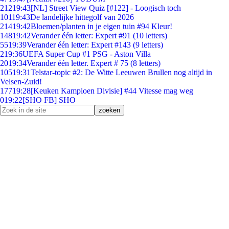
212
19:43
[NL] Street View Quiz [#122] - Loogisch toch
101
19:43
De landelijke hittegolf van 2026
214
19:42
Bloemen/planten in je eigen tuin #94 Kleur!
148
19:42
Verander één letter: Expert #91 (10 letters)
55
19:39
Verander één letter: Expert #143 (9 letters)
2
19:36
UEFA Super Cup #1 PSG - Aston Villa
20
19:34
Verander één letter. Expert # 75 (8 letters)
105
19:31
Telstar-topic #2: De Witte Leeuwen Brullen nog altijd in
Velsen-Zuid!
177
19:28
[Keuken Kampioen Divisie] #44 Vitesse mag weg
0
19:22
[SHO FB] SHO