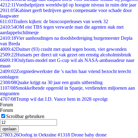
42
12:11
Voedselprijzen wereldwijd op hoogste niveau in ruim drie jaar
29
11:05
Kabinet geeft bedrijven geen compensatie voor schade door
laagwater
6
11:03
Trailers kijken: de bioscoopreleases van week 32
24
10:54
OM eist TBS tegen verwarde man die agenten stak met
aardappelschilmesje
24
10:18
Vier aanhoudingen na doodsbedreiging burgemeester Depla
van Breda
40
09:42
Duitser (93) crasht met quad tegen boom, vier gewonden
25
09:22
Huisarts per direct uit vak gezet om ernstig alcoholmisbruik
66
09:19
Onlyfans-model met G-cup wil als NASA-ambassadeur naar
maan
24
09:02
Zorgmedewerkster die 's nachts haar vriend bezocht terecht
ontslagen
23
08/08
Quake krijgt na 30 jaar een gratis uitbreiding
11
07/08
Smokkelbende opgerold in Spanje, verdienden miljoenen aan
migranten
47
07/08
Trump wil dat J.D. Vance hem in 2028 opvolgt
Forum
Forum
Scrollbar gebruiken
opslaan
278
03:26
Oorlog in Oekraïne #1318 Drone baby drone