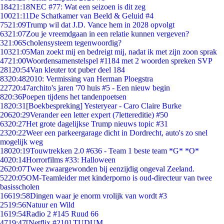
184
21:18
NEC #77: Wat een seizoen is dit zeg
100
21:11
De Schatkamer van Beeld & Geluid #4
75
21:09
Trump wil dat J.D. Vance hem in 2028 opvolgt
63
21:07
Zou je vreemdgaan in een relatie kunnen vergeven?
3
21:06
Scholensysteem tegenwoordig?
103
21:05
Man zoekt mij en bedreigt mij, nadat ik met zijn zoon sprak
47
21:00
Woordensamenstelspel #1184 met 2 woorden spreken SVP
281
20:54
Van kleuter tot puber deel 184
83
20:48
2010: Vermissing van Herman Ploegstra
227
20:47
archito's jaren '70 huis #5 - Een nieuw begin
8
20:36
Poepen tijdens het tandenpoetsen
18
20:31
[Boekbespreking] Yesteryear - Caro Claire Burke
206
20:29
Verander een letter expert (7lettereditie) #50
63
20:27
Het grote dagelijkse Trump nieuws topic #31
23
20:22
Weer een parkeergarage dicht in Dordrecht, auto's zo snel
mogelijk weg
180
20:19
Touwtrekken 2.0 #636 - Team 1 beste team *G* *O*
40
20:14
Horrorfilms #33: Halloween
26
20:07
Twee zwaargewonden bij eenzijdig ongeval Zeeland.
52
20:05
OM-Teamleider met kinderporno is oud-directeur van twee
basisscholen
166
19:58
Dingen waar je enorm vrolijk van wordt #3
25
19:56
Natuur en Wild
16
19:54
Radio 2 #145 Ruud 66
47
19:47
[Netflix #210] TUDUM