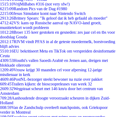
15
15:10
VrijMiBabes #316 (not very sfw!)
62
15:09
Random Pics van de Dag #1980
22
15:00
Jesus Simulator komt naar Nintendo Switch
29
13:26
Britney Spears: "Ik geloof dat ik heb gefaald als moeder"
47
12:42
VS: kans op Russische aanval op NAVO-land groeit,
munitietekort wordt probleem
10
12:28
Broer 135 keer gestoken en gesneden: zes jaar cel en tbs voor
doodslag Gouda
20
12:17
RIVM vindt PFAS in al de geteste moedermelk, borstvoeding
blijft advies
55
10:16
EU bekritiseert Meta en TikTok om verspreiden desinformatie
Ceuta
43
09:53
Houthi's vallen Saoedi-Arabië en Jemen aan, dreigen met
blokkade olieroute
12
09:49
Vrouw krijgt 30 maanden cel voor afpersing 12-jarige
misdienaar in kerk
46
09:46
PostNL-bezorger steekt bewoner na ruzie over pakket
6
09:45
Trailers kijken: de bioscoopreleases van week 32
26
09:32
Wegpiraat scheurt met 146 km/u door het centrum van
Amsterdam
7
09:28
Aanhoudende droogte veroorzaakt scheuren in dijken Zuid-
Holland
0
08:59
Van de Zandschulp overleeft matchpoints, ook Griekspoor
verder in Montreal
1
08:56
Excelsior opent seizoen met ruime zege op promovendus