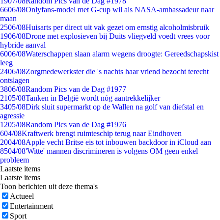
19
07/08
Random Pics van de Dag #1978
66
06/08
Onlyfans-model met G-cup wil als NASA-ambassadeur naar
maan
25
06/08
Huisarts per direct uit vak gezet om ernstig alcoholmisbruik
19
06/08
Drone met explosieven bij Duits vliegveld voedt vrees voor
hybride aanval
60
06/08
Waterschappen slaan alarm wegens droogte: Gereedschapskist
leeg
24
06/08
Zorgmedewerkster die 's nachts haar vriend bezocht terecht
ontslagen
38
06/08
Random Pics van de Dag #1977
21
05/08
Tanken in België wordt nóg aantrekkelijker
34
05/08
Dirk sluit supermarkt op de Wallen na golf van diefstal en
agressie
12
05/08
Random Pics van de Dag #1976
6
04/08
Kraftwerk brengt ruimteschip terug naar Eindhoven
20
04/08
Apple vecht Britse eis tot inbouwen backdoor in iCloud aan
85
04/08
'Witte' mannen discrimineren is volgens OM geen enkel
probleem
Laatste items
Laatste items
Toon berichten uit deze thema's
Actueel
Entertainment
Sport