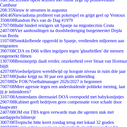
Cambuur
2
08:35
Nieuw te streamen in augustus
4
04:46
Niewiadoma profiteert van pokerspel en grijpt geel op Ventoux
35
08/08
Random Pics van de Dag #1979
27
07/08
Italië hindert reizigers uit Spanje na migratiecrisis Ceuta
24
07/08
Vier aanhoudingen na doodsbedreiging burgemeester Depla
van Breda
11
07/08
Smokkelbende opgerold in Spanje, verdienden miljoenen aan
migranten
39
07/08
CDA en D66 willen ingrijpen tegen 'gluurbrillen' die mensen
ongemerkt filmen
13
07/08
Benzineprijs daalt verder, onzekerheid over Straat van Hormuz
blijft
42
07/08
Voedselprijzen wereldwijd op hoogste niveau in ruim drie jaar
23
07/08
Quake krijgt na 30 jaar een gratis uitbreiding
2
07/08
De FOK!Voetbalmanager 2026/2027 is begonnen
70
07/08
Meer agressie tegen een andersluidende politieke mening, laat
jij je intimideren?
31
07/08
Amsterdams dierenasiel DOA overspoeld met babykonijntjes
29
07/08
Kabinet geeft bedrijven geen compensatie voor schade door
laagwater
24
07/08
OM eist TBS tegen verwarde man die agenten stak met
aardappelschilmesje
30
07/08
Tropische hitte keert zondag terug met lokaal 32 graden