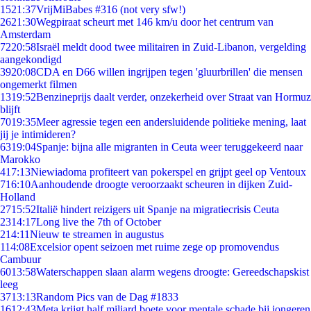
15
21:37
VrijMiBabes #316 (not very sfw!)
26
21:30
Wegpiraat scheurt met 146 km/u door het centrum van
Amsterdam
72
20:58
Israël meldt dood twee militairen in Zuid-Libanon, vergelding
aangekondigd
39
20:08
CDA en D66 willen ingrijpen tegen 'gluurbrillen' die mensen
ongemerkt filmen
13
19:52
Benzineprijs daalt verder, onzekerheid over Straat van Hormuz
blijft
70
19:35
Meer agressie tegen een andersluidende politieke mening, laat
jij je intimideren?
63
19:04
Spanje: bijna alle migranten in Ceuta weer teruggekeerd naar
Marokko
4
17:13
Niewiadoma profiteert van pokerspel en grijpt geel op Ventoux
7
16:10
Aanhoudende droogte veroorzaakt scheuren in dijken Zuid-
Holland
27
15:52
Italië hindert reizigers uit Spanje na migratiecrisis Ceuta
23
14:17
Long live the 7th of October
2
14:11
Nieuw te streamen in augustus
1
14:08
Excelsior opent seizoen met ruime zege op promovendus
Cambuur
60
13:58
Waterschappen slaan alarm wegens droogte: Gereedschapskist
leeg
37
13:13
Random Pics van de Dag #1833
16
12:43
Meta krijgt half miljard boete voor mentale schade bij jongeren