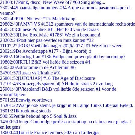
213
03:17
Punk, disco, New Wave of? #60 Sing along...
73
02:44
Spaanstalige nummers #34 A que calor nos pasaremos por el
verano?
78
02:42
PDC Nieuws #15: Matchfixing
298
02:40
[AMV] VS #1312 spammers van de internationale rechtsorde
46
02:35
Chinese Politiek #1 - Het Pad van de Draak
193
02:33
[Live Eredivisie #1786] We zijn begonnen!
282
02:24
Post hier pas overleden muzikanten #32
111
02:22
[FOK!Voetbalmanager 2026/2027] #1 We zijn er weer
28
02:19
De Avondetappe #177 - Bijna voorbij :(
269
02:16
Oorlog Iran #136 Bridge and powerplant day incoming?
198
02:00
[RTL] B&B vol liefde 6de seizoen #4
33
02:00
Astronomie in de Achtertuin #6
247
01:57
Russia vs Ukraine #91
258
01:52
[UFO/UAP] #16 The Age of Disclosure
121
01:45
Koopzegels sparen bij AH duurt straks 2x zo lang
259
01:40
[Videoland] B&B vol liefde 6de seizoen #1 voor de
vooruitkijkers
57
01:32
Eeuwig voortleven
152
01:22
Wat je ook stemt, je krijgt in NL altijd Links Liberaal Beleid.
16
01:21
Ik rook nog steeds
5
00:55
Petitie behoud npo 5 Soul & Jazz
145
00:50
Jonge Cambridge professor stapt op na claims over plagiaat
en leugens
186
00:40
Tour de France femmes 2026 #5 Lollergps