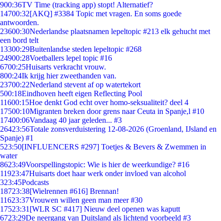
9
00:36
TV Time (tracking app) stopt! Alternatief?
147
00:32
[AKQ] #3384 Topic met vragen. En soms goede
antwoorden.
236
00:30
Nederlandse plaatsnamen lepeltopic #213 elk gehucht met
een bord telt
133
00:29
Buitenlandse steden lepeltopic #268
249
00:28
Voetballers lepel topic #16
67
00:25
Huisarts verkracht vrouw.
8
00:24
Ik krijg hier zweethanden van.
237
00:22
Nederland stevent af op watertekort
5
00:18
Eindhoven heeft eigen Reflecting Pool
116
00:15
Hoe denkt God echt over homo-seksualiteit? deel 4
175
00:10
Migranten breken door grens naar Ceuta in Spanje,l #10
174
00:06
Vandaag 40 jaar geleden... #3
264
23:56
Totale zonsverduistering 12-08-2026 (Groenland, IJsland en
Spanje) #1
5
23:50
[INFLUENCERS #297] Toetjes & Bevers & Zwemmen in
water
86
23:49
Voorspellingstopic: Wie is hier de weerkundige? #16
119
23:47
Huisarts doet haar werk onder invloed van alcohol
3
23:45
Podcasts
187
23:38
[Wielrennen #616] Brennan!
116
23:37
Vrouwen willen geen man meer #30
175
23:31
[WLR SC #417] Nieuw deel openen was kaputt
67
23:29
De neergang van Duitsland als lichtend voorbeeld #3