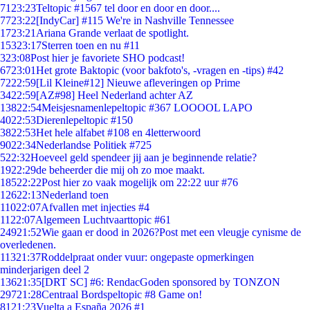
71
23:23
Teltopic #1567 tel door en door en door....
77
23:22
[IndyCar] #115 We're in Nashville Tennessee
17
23:21
Ariana Grande verlaat de spotlight.
153
23:17
Sterren toen en nu #11
3
23:08
Post hier je favoriete SHO podcast!
67
23:01
Het grote Baktopic (voor bakfoto's, -vragen en -tips) #42
72
22:59
[Lil Kleine#12] Nieuwe afleveringen op Prime
34
22:59
[AZ#98] Heel Nederland achter AZ
138
22:54
Meisjesnamenlepeltopic #367 LOOOOL LAPO
40
22:53
Dierenlepeltopic #150
38
22:53
Het hele alfabet #108 en 4letterwoord
90
22:34
Nederlandse Politiek #725
5
22:32
Hoeveel geld spendeer jij aan je beginnende relatie?
19
22:29
de beheerder die mij oh zo moe maakt.
185
22:22
Post hier zo vaak mogelijk om 22:22 uur #76
126
22:13
Nederland toen
110
22:07
Afvallen met injecties #4
11
22:07
Algemeen Luchtvaarttopic #61
249
21:52
Wie gaan er dood in 2026?Post met een vleugje cynisme de
overledenen.
113
21:37
Roddelpraat onder vuur: ongepaste opmerkingen
minderjarigen deel 2
136
21:35
[DRT SC] #6: RendacGoden sponsored by TONZON
297
21:28
Centraal Bordspeltopic #8 Game on!
81
21:23
Vuelta a España 2026 #1