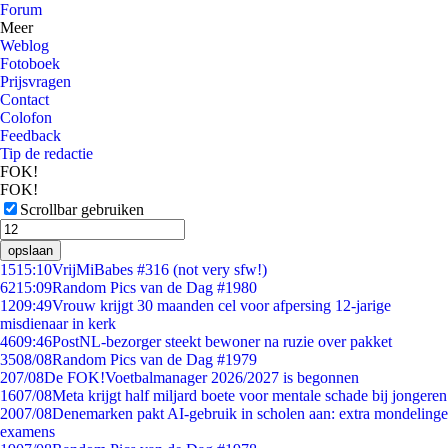
Forum
Meer
Weblog
Fotoboek
Prijsvragen
Contact
Colofon
Feedback
Tip de redactie
FOK!
FOK!
Scrollbar gebruiken
opslaan
15
15:10
VrijMiBabes #316 (not very sfw!)
62
15:09
Random Pics van de Dag #1980
12
09:49
Vrouw krijgt 30 maanden cel voor afpersing 12-jarige
misdienaar in kerk
46
09:46
PostNL-bezorger steekt bewoner na ruzie over pakket
35
08/08
Random Pics van de Dag #1979
2
07/08
De FOK!Voetbalmanager 2026/2027 is begonnen
16
07/08
Meta krijgt half miljard boete voor mentale schade bij jongeren
20
07/08
Denemarken pakt AI-gebruik in scholen aan: extra mondelinge
examens