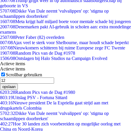
30
07/08
Trump grijpt weer in op automatisch staatsburgerschap bij
geboorte in VS
57
07/08
Dikke Van Dale neemt 'vulvalippen' op: 'stigma op
schaamlippen doorbreken'
16
07/08
Meta krijgt half miljard boete voor mentale schade bij jongeren
20
07/08
Denemarken pakt AI-gebruik in scholen aan: extra mondelinge
examens
25
07/08
Peter Faber (82) overleden
0
07/08
Ajax veel te sterk voor Shelbourne, maar houdt schade beperkt
1
07/08
Nieuwkomers schitteren bij ruime Europese zege FC Twente
19
07/08
Random Pics van de Dag #1978
15
06/08
Ontslagen bij Halo Studios na Campaign Evolved
Actieve items
Actieve items
Scrollbar gebruiken
opslaan
62
03:28
Random Pics van de Dag #1980
8
03:19
Uitslag PSV - Fortuna Sittard
4
03:16
Nieuwe president De la Espriella gaat strijd aan met
drugskartels Colombia
57
02:32
Dikke Van Dale neemt 'vulvalippen' op: 'stigma op
schaamlippen doorbreken'
4
02:27
Hoe 30 landen zich voorbereiden op mogelijke oorlog met
China en Noord-Korea