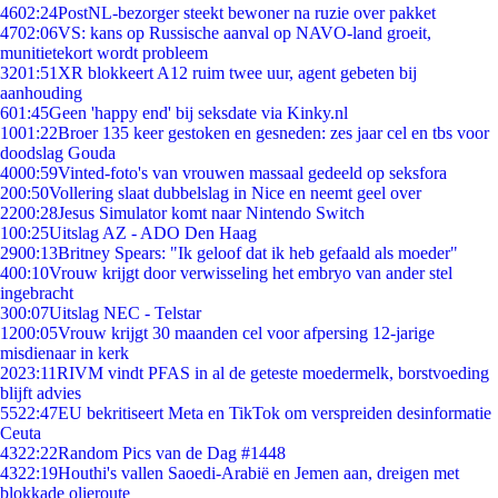
46
02:24
PostNL-bezorger steekt bewoner na ruzie over pakket
47
02:06
VS: kans op Russische aanval op NAVO-land groeit,
munitietekort wordt probleem
32
01:51
XR blokkeert A12 ruim twee uur, agent gebeten bij
aanhouding
6
01:45
Geen 'happy end' bij seksdate via Kinky.nl
10
01:22
Broer 135 keer gestoken en gesneden: zes jaar cel en tbs voor
doodslag Gouda
40
00:59
Vinted-foto's van vrouwen massaal gedeeld op seksfora
2
00:50
Vollering slaat dubbelslag in Nice en neemt geel over
22
00:28
Jesus Simulator komt naar Nintendo Switch
1
00:25
Uitslag AZ - ADO Den Haag
29
00:13
Britney Spears: "Ik geloof dat ik heb gefaald als moeder"
4
00:10
Vrouw krijgt door verwisseling het embryo van ander stel
ingebracht
3
00:07
Uitslag NEC - Telstar
12
00:05
Vrouw krijgt 30 maanden cel voor afpersing 12-jarige
misdienaar in kerk
20
23:11
RIVM vindt PFAS in al de geteste moedermelk, borstvoeding
blijft advies
55
22:47
EU bekritiseert Meta en TikTok om verspreiden desinformatie
Ceuta
43
22:22
Random Pics van de Dag #1448
43
22:19
Houthi's vallen Saoedi-Arabië en Jemen aan, dreigen met
blokkade olieroute