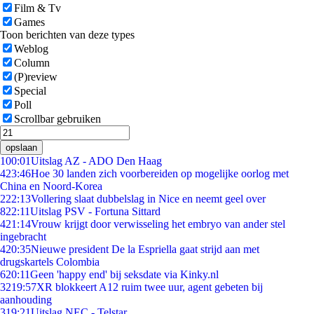
Film & Tv
Games
Toon berichten van deze types
Weblog
Column
(P)review
Special
Poll
Scrollbar gebruiken
opslaan
1
00:01
Uitslag AZ - ADO Den Haag
4
23:46
Hoe 30 landen zich voorbereiden op mogelijke oorlog met
China en Noord-Korea
2
22:13
Vollering slaat dubbelslag in Nice en neemt geel over
8
22:11
Uitslag PSV - Fortuna Sittard
4
21:14
Vrouw krijgt door verwisseling het embryo van ander stel
ingebracht
4
20:35
Nieuwe president De la Espriella gaat strijd aan met
drugskartels Colombia
6
20:11
Geen 'happy end' bij seksdate via Kinky.nl
32
19:57
XR blokkeert A12 ruim twee uur, agent gebeten bij
aanhouding
3
19:21
Uitslag NEC - Telstar