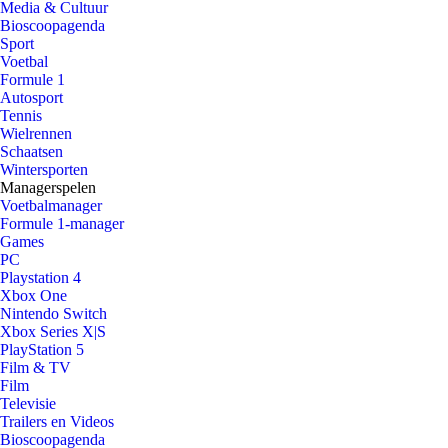
Media & Cultuur
Bioscoopagenda
Sport
Voetbal
Formule 1
Autosport
Tennis
Wielrennen
Schaatsen
Wintersporten
Managerspelen
Voetbalmanager
Formule 1-manager
Games
PC
Playstation 4
Xbox One
Nintendo Switch
Xbox Series X|S
PlayStation 5
Film & TV
Film
Televisie
Trailers en Videos
Bioscoopagenda