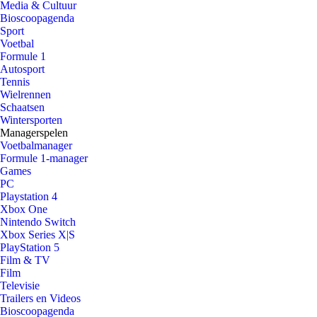
Media & Cultuur
Bioscoopagenda
Sport
Voetbal
Formule 1
Autosport
Tennis
Wielrennen
Schaatsen
Wintersporten
Managerspelen
Voetbalmanager
Formule 1-manager
Games
PC
Playstation 4
Xbox One
Nintendo Switch
Xbox Series X|S
PlayStation 5
Film & TV
Film
Televisie
Trailers en Videos
Bioscoopagenda