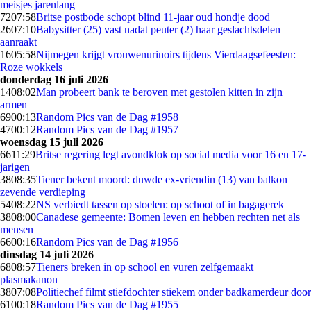
meisjes jarenlang
72
07:58
Britse postbode schopt blind 11-jaar oud hondje dood
26
07:10
Babysitter (25) vast nadat peuter (2) haar geslachtsdelen
aanraakt
16
05:58
Nijmegen krijgt vrouwenurinoirs tijdens Vierdaagsefeesten:
Roze wokkels
donderdag 16 juli 2026
14
08:02
Man probeert bank te beroven met gestolen kitten in zijn
armen
69
00:13
Random Pics van de Dag #1958
47
00:12
Random Pics van de Dag #1957
woensdag 15 juli 2026
66
11:29
Britse regering legt avondklok op social media voor 16 en 17-
jarigen
38
08:35
Tiener bekent moord: duwde ex-vriendin (13) van balkon
zevende verdieping
54
08:22
NS verbiedt tassen op stoelen: op schoot of in bagagerek
38
08:00
Canadese gemeente: Bomen leven en hebben rechten net als
mensen
66
00:16
Random Pics van de Dag #1956
dinsdag 14 juli 2026
68
08:57
Tieners breken in op school en vuren zelfgemaakt
plasmakanon
38
07:08
Politiechef filmt stiefdochter stiekem onder badkamerdeur door
61
00:18
Random Pics van de Dag #1955