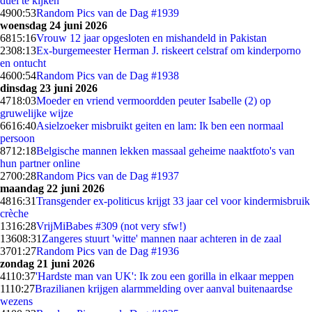
duel te kijken
49
00:53
Random Pics van de Dag #1939
woensdag 24 juni 2026
68
15:16
Vrouw 12 jaar opgesloten en mishandeld in Pakistan
23
08:13
Ex-burgemeester Herman J. riskeert celstraf om kinderporno
en ontucht
46
00:54
Random Pics van de Dag #1938
dinsdag 23 juni 2026
47
18:03
Moeder en vriend vermoordden peuter Isabelle (2) op
gruwelijke wijze
66
16:40
Asielzoeker misbruikt geiten en lam: Ik ben een normaal
persoon
87
12:18
Belgische mannen lekken massaal geheime naaktfoto's van
hun partner online
27
00:28
Random Pics van de Dag #1937
maandag 22 juni 2026
48
16:31
Transgender ex-politicus krijgt 33 jaar cel voor kindermisbruik
crèche
13
16:28
VrijMiBabes #309 (not very sfw!)
136
08:31
Zangeres stuurt 'witte' mannen naar achteren in de zaal
37
01:27
Random Pics van de Dag #1936
zondag 21 juni 2026
41
10:37
'Hardste man van UK': Ik zou een gorilla in elkaar meppen
11
10:27
Brazilianen krijgen alarmmelding over aanval buitenaardse
wezens