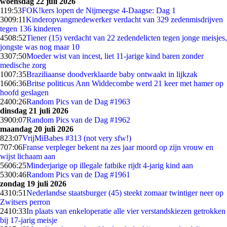
woensdag 22 juli 2026
1
19:53
FOK!kers lopen de Nijmeegse 4-Daagse: Dag 1
30
09:11
Kinderopvangmedewerker verdacht van 329 zedenmisdrijven
tegen 136 kinderen
45
08:52
Tiener (15) verdacht van 22 zedendelicten tegen jonge meisjes,
jongste was nog maar 10
33
07:50
Moeder wist van incest, liet 11-jarige kind baren zonder
medische zorg
10
07:35
Braziliaanse doodverklaarde baby ontwaakt in lijkzak
16
06:36
Britse politicus Ann Widdecombe werd 21 keer met hamer op
hoofd geslagen
24
00:26
Random Pics van de Dag #1963
dinsdag 21 juli 2026
39
00:07
Random Pics van de Dag #1962
maandag 20 juli 2026
8
23:07
VrijMiBabes #313 (not very sfw!)
7
07:06
Franse verpleger bekent na zes jaar moord op zijn vrouw en
wijst lichaam aan
56
06:25
Minderjarige op illegale fatbike rijdt 4-jarig kind aan
53
00:46
Random Pics van de Dag #1961
zondag 19 juli 2026
43
10:51
Nederlandse staatsburger (45) steekt zomaar twintiger neer op
Zwitsers perron
24
10:33
In plaats van enkeloperatie alle vier verstandskiezen getrokken
bij 17-jarig meisje