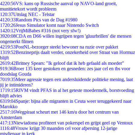
42
20:56
VS: kans op Russische aanval op NAVO-land groeit,
munitietekort wordt probleem
1
20:37
Uitslag NEC - Telstar
41
20:33
Random Pics van de Dag #1980
17
20:26
Jesus Simulator komt naar Nintendo Switch
14
20:12
VrijMiBabes #316 (not very sfw!)
39
20:08
CDA en D66 willen ingrijpen tegen 'gluurbrillen' die mensen
ongemerkt filmen
42
19:53
PostNL-bezorger steekt bewoner na ruzie over pakket
13
19:52
Benzineprijs daalt verder, onzekerheid over Straat van Hormuz
blijft
26
19:42
Britney Spears: "Ik geloof dat ik heb gefaald als moeder"
9
19:36
Broer 135 keer gestoken en gesneden: zes jaar cel en tbs voor
doodslag Gouda
70
19:35
Meer agressie tegen een andersluidende politieke mening, laat
jij je intimideren?
17
19:15
RIVM vindt PFAS in al het geteste moedermelk, borstvoeding
blijft advies
63
19:04
Spanje: bijna alle migranten in Ceuta weer teruggekeerd naar
Marokko
25
17:16
Wegpiraat scheurt met 146 km/u door het centrum van
Amsterdam
4
17:13
Niewiadoma profiteert van pokerspel en grijpt geel op Ventoux
11
16:48
Vrouw krijgt 30 maanden cel voor afpersing 12-jarige
misdienaar in kerk