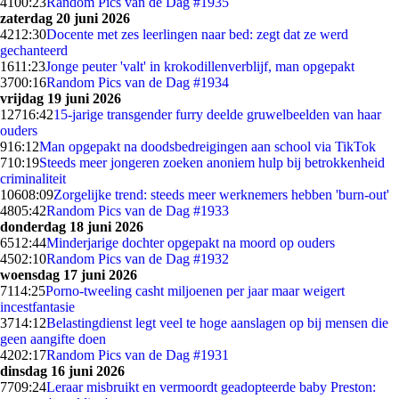
41
00:23
Random Pics van de Dag #1935
zaterdag 20 juni 2026
42
12:30
Docente met zes leerlingen naar bed: zegt dat ze werd
gechanteerd
16
11:23
Jonge peuter 'valt' in krokodillenverblijf, man opgepakt
37
00:16
Random Pics van de Dag #1934
vrijdag 19 juni 2026
127
16:42
15-jarige transgender furry deelde gruwelbeelden van haar
ouders
9
16:12
Man opgepakt na doodsbedreigingen aan school via TikTok
7
10:19
Steeds meer jongeren zoeken anoniem hulp bij betrokkenheid
criminaliteit
106
08:09
Zorgelijke trend: steeds meer werknemers hebben 'burn-out'
48
05:42
Random Pics van de Dag #1933
donderdag 18 juni 2026
65
12:44
Minderjarige dochter opgepakt na moord op ouders
45
02:10
Random Pics van de Dag #1932
woensdag 17 juni 2026
71
14:25
Porno-tweeling casht miljoenen per jaar maar weigert
incestfantasie
37
14:12
Belastingdienst legt veel te hoge aanslagen op bij mensen die
geen aangifte doen
42
02:17
Random Pics van de Dag #1931
dinsdag 16 juni 2026
77
09:24
Leraar misbruikt en vermoordt geadopteerde baby Preston: