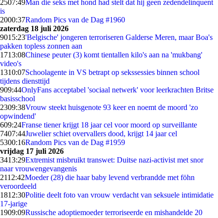
25
07:49
Man die seks met hond had stelt dat hij geen zedendelinquent
is
20
00:37
Random Pics van de Dag #1960
zaterdag 18 juli 2026
90
15:23
'Belgische' jongeren terroriseren Galderse Meren, maar Boa's
pakken topless zonnen aan
17
13:08
Chinese peuter (3) komt tientallen kilo's aan na 'mukbang'
video's
13
10:07
Schoolagente in VS betrapt op sekssessies binnen school
tijdens diensttijd
9
09:44
OnlyFans acceptabel 'sociaal netwerk' voor leerkrachten Britse
basisschool
23
09:38
Vrouw steekt huisgenote 93 keer en noemt de moord 'zo
opwindend'
6
09:24
Franse tiener krijgt 18 jaar cel voor moord op surveillante
74
07:44
Juwelier schiet overvallers dood, krijgt 14 jaar cel
53
00:16
Random Pics van de Dag #1959
vrijdag 17 juli 2026
34
13:29
Extremist misbruikt transwet: Duitse nazi-activist met snor
naar vrouwengevangenis
21
12:42
Moeder (28) die haar baby levend verbrandde met föhn
veroordeeld
18
12:30
Politie deelt foto van vrouw verdacht van seksuele intimidatie
17-jarige
19
09:09
Russische adoptiemoeder terroriseerde en mishandelde 20