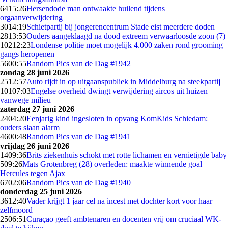
64
15:26
Hersendode man ontwaakte huilend tijdens
orgaanverwijdering
30
14:19
Schietpartij bij jongerencentrum Stade eist meerdere doden
28
13:53
Ouders aangeklaagd na dood extreem verwaarloosde zoon (7)
102
12:23
Londense politie moet mogelijk 4.000 zaken rond grooming
gangs heropenen
56
00:55
Random Pics van de Dag #1942
zondag 28 juni 2026
25
12:57
Auto rijdt in op uitgaanspubliek in Middelburg na steekpartij
101
07:03
Engelse overheid dwingt verwijdering aircos uit huizen
vanwege milieu
zaterdag 27 juni 2026
24
04:20
Eenjarig kind ingesloten in opvang KomKids Schiedam:
ouders slaan alarm
46
00:48
Random Pics van de Dag #1941
vrijdag 26 juni 2026
14
09:36
Brits ziekenhuis schokt met rotte lichamen en vernietigde baby
5
09:26
Mats Grotenbreg (28) overleden: maakte winnende goal
Hercules tegen Ajax
67
02:06
Random Pics van de Dag #1940
donderdag 25 juni 2026
36
12:40
Vader krijgt 1 jaar cel na incest met dochter kort voor haar
zelfmoord
25
06:51
Curaçao geeft ambtenaren en docenten vrij om cruciaal WK-