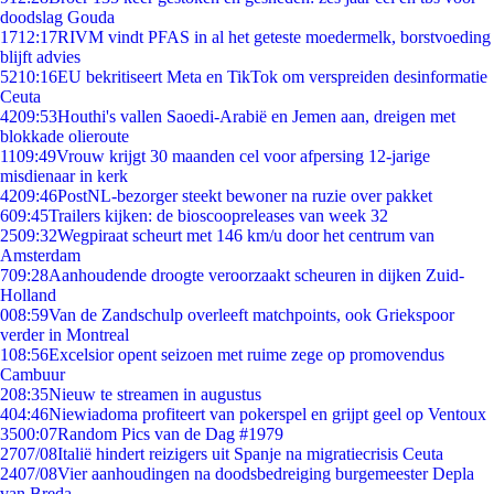
doodslag Gouda
17
12:17
RIVM vindt PFAS in al het geteste moedermelk, borstvoeding
blijft advies
52
10:16
EU bekritiseert Meta en TikTok om verspreiden desinformatie
Ceuta
42
09:53
Houthi's vallen Saoedi-Arabië en Jemen aan, dreigen met
blokkade olieroute
11
09:49
Vrouw krijgt 30 maanden cel voor afpersing 12-jarige
misdienaar in kerk
42
09:46
PostNL-bezorger steekt bewoner na ruzie over pakket
6
09:45
Trailers kijken: de bioscoopreleases van week 32
25
09:32
Wegpiraat scheurt met 146 km/u door het centrum van
Amsterdam
7
09:28
Aanhoudende droogte veroorzaakt scheuren in dijken Zuid-
Holland
0
08:59
Van de Zandschulp overleeft matchpoints, ook Griekspoor
verder in Montreal
1
08:56
Excelsior opent seizoen met ruime zege op promovendus
Cambuur
2
08:35
Nieuw te streamen in augustus
4
04:46
Niewiadoma profiteert van pokerspel en grijpt geel op Ventoux
35
00:07
Random Pics van de Dag #1979
27
07/08
Italië hindert reizigers uit Spanje na migratiecrisis Ceuta
24
07/08
Vier aanhoudingen na doodsbedreiging burgemeester Depla
van Breda