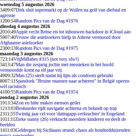
woensdag 5 augustus 2026
34
09:07
Dirk sluit supermarkt op de Wallen na golf van diefstal en
agressie
12
00:54
Random Pics van de Dag #1976
dinsdag 4 augustus 2026
20
10:49
Apple vecht Britse eis tot inbouwen backdoor in iCloud aan
59
07:40
Vrouw die asielzoekers hielp in Athene vermoord door
Afghaanse asielzoeker
23
00:13
Random Pics van de Dag #1975
maandag 3 augustus 2026
7
23:14
VrijMiBabes #315 (not very sfw!)
34
13:47
Man die zesjarig jochie met messteken in het hoofd
vermoordde komt na elf jaar vrij
49
09:32
Man (25) sterft nadat hij lijm als condoom gebruikt
80
07:11
Spandoek "Bruine mannen naar achteren" in België opeens
wèl racistisch
41
00:55
Random Pics van de Dag #1974
zondag 2 augustus 2026
19
13:34
Zon en hitte maken mensen geiler
12
13:03
Bestuurder rijdt navigatie achterna en belandt op trap
23
11:55
Twintig jaar cel voor 'datingapp-verkrachter' in Engeland
10
11:11
Zieke nanny (26) verkracht meerdere kinderen en deelt de
beelden
14
11:03
Geldregen bij Siciliaans strand: chaos als honderdduizenden
euro's aanspoelen