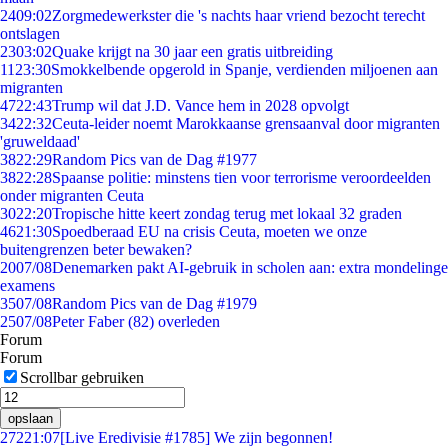
24
09:02
Zorgmedewerkster die 's nachts haar vriend bezocht terecht
ontslagen
23
03:02
Quake krijgt na 30 jaar een gratis uitbreiding
11
23:30
Smokkelbende opgerold in Spanje, verdienden miljoenen aan
migranten
47
22:43
Trump wil dat J.D. Vance hem in 2028 opvolgt
34
22:32
Ceuta-leider noemt Marokkaanse grensaanval door migranten
'gruweldaad'
38
22:29
Random Pics van de Dag #1977
38
22:28
Spaanse politie: minstens tien voor terrorisme veroordeelden
onder migranten Ceuta
30
22:20
Tropische hitte keert zondag terug met lokaal 32 graden
46
21:30
Spoedberaad EU na crisis Ceuta, moeten we onze
buitengrenzen beter bewaken?
20
07/08
Denemarken pakt AI-gebruik in scholen aan: extra mondelinge
examens
35
07/08
Random Pics van de Dag #1979
25
07/08
Peter Faber (82) overleden
Forum
Forum
Scrollbar gebruiken
opslaan
272
21:07
[Live Eredivisie #1785] We zijn begonnen!