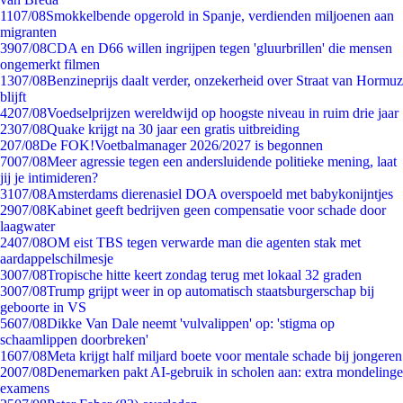
11
07/08
Smokkelbende opgerold in Spanje, verdienden miljoenen aan
migranten
39
07/08
CDA en D66 willen ingrijpen tegen 'gluurbrillen' die mensen
ongemerkt filmen
13
07/08
Benzineprijs daalt verder, onzekerheid over Straat van Hormuz
blijft
42
07/08
Voedselprijzen wereldwijd op hoogste niveau in ruim drie jaar
23
07/08
Quake krijgt na 30 jaar een gratis uitbreiding
2
07/08
De FOK!Voetbalmanager 2026/2027 is begonnen
70
07/08
Meer agressie tegen een andersluidende politieke mening, laat
jij je intimideren?
31
07/08
Amsterdams dierenasiel DOA overspoeld met babykonijntjes
29
07/08
Kabinet geeft bedrijven geen compensatie voor schade door
laagwater
24
07/08
OM eist TBS tegen verwarde man die agenten stak met
aardappelschilmesje
30
07/08
Tropische hitte keert zondag terug met lokaal 32 graden
30
07/08
Trump grijpt weer in op automatisch staatsburgerschap bij
geboorte in VS
56
07/08
Dikke Van Dale neemt 'vulvalippen' op: 'stigma op
schaamlippen doorbreken'
16
07/08
Meta krijgt half miljard boete voor mentale schade bij jongeren
20
07/08
Denemarken pakt AI-gebruik in scholen aan: extra mondelinge
examens