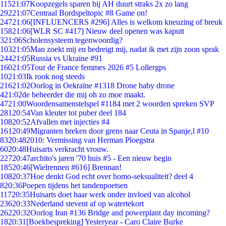
115
21:07
Koopzegels sparen bij AH duurt straks 2x zo lang
292
21:07
Centraal Bordspeltopic #8 Game on!
247
21:06
[INFLUENCERS #296] Alles is welkom kneuzing of breuk
158
21:06
[WLR SC #417] Nieuw deel openen was kaputt
3
21:06
Scholensysteem tegenwoordig?
103
21:05
Man zoekt mij en bedreigt mij, nadat ik met zijn zoon sprak
244
21:05
Russia vs Ukraine #91
160
21:05
Tour de France femmes 2026 #5 Lollergps
10
21:03
Ik rook nog steeds
216
21:02
Oorlog in Oekraïne #1318 Drone baby drone
4
21:02
de beheerder die mij oh zo moe maakt.
47
21:00
Woordensamenstelspel #1184 met 2 woorden spreken SVP
281
20:54
Van kleuter tot puber deel 184
108
20:52
Afvallen met injecties #4
161
20:49
Migranten breken door grens naar Ceuta in Spanje,l #10
83
20:48
2010: Vermissing van Herman Ploegstra
60
20:48
Huisarts verkracht vrouw.
227
20:47
archito's jaren '70 huis #5 - Een nieuw begin
185
20:46
[Wielrennen #616] Brennan!
108
20:37
Hoe denkt God echt over homo-seksualiteit? deel 4
8
20:36
Poepen tijdens het tandenpoetsen
117
20:35
Huisarts doet haar werk onder invloed van alcohol
236
20:33
Nederland stevent af op watertekort
262
20:32
Oorlog Iran #136 Bridge and powerplant day incoming?
18
20:31
[Boekbespreking] Yesteryear - Caro Claire Burke