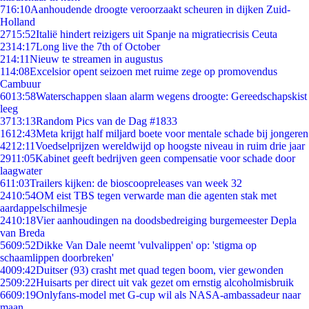
7
16:10
Aanhoudende droogte veroorzaakt scheuren in dijken Zuid-
Holland
27
15:52
Italië hindert reizigers uit Spanje na migratiecrisis Ceuta
23
14:17
Long live the 7th of October
2
14:11
Nieuw te streamen in augustus
1
14:08
Excelsior opent seizoen met ruime zege op promovendus
Cambuur
60
13:58
Waterschappen slaan alarm wegens droogte: Gereedschapskist
leeg
37
13:13
Random Pics van de Dag #1833
16
12:43
Meta krijgt half miljard boete voor mentale schade bij jongeren
42
12:11
Voedselprijzen wereldwijd op hoogste niveau in ruim drie jaar
29
11:05
Kabinet geeft bedrijven geen compensatie voor schade door
laagwater
6
11:03
Trailers kijken: de bioscoopreleases van week 32
24
10:54
OM eist TBS tegen verwarde man die agenten stak met
aardappelschilmesje
24
10:18
Vier aanhoudingen na doodsbedreiging burgemeester Depla
van Breda
56
09:52
Dikke Van Dale neemt 'vulvalippen' op: 'stigma op
schaamlippen doorbreken'
40
09:42
Duitser (93) crasht met quad tegen boom, vier gewonden
25
09:22
Huisarts per direct uit vak gezet om ernstig alcoholmisbruik
66
09:19
Onlyfans-model met G-cup wil als NASA-ambassadeur naar
maan