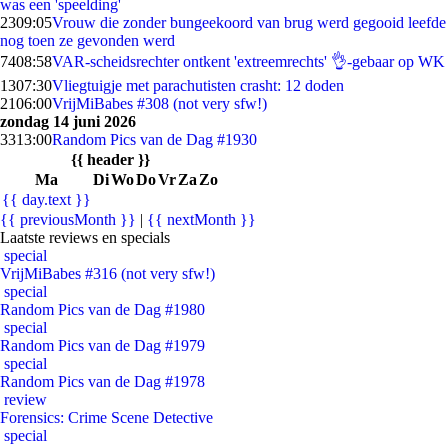
was een 'speelding'
23
09:05
Vrouw die zonder bungeekoord van brug werd gegooid leefde
nog toen ze gevonden werd
74
08:58
VAR-scheidsrechter ontkent 'extreemrechts' 👌-gebaar op WK
13
07:30
Vliegtuigje met parachutisten crasht: 12 doden
21
06:00
VrijMiBabes #308 (not very sfw!)
zondag 14 juni 2026
33
13:00
Random Pics van de Dag #1930
{{ header }}
Ma
Di
Wo
Do
Vr
Za
Zo
{{ day.text }}
{{ previousMonth }}
|
{{ nextMonth }}
Laatste reviews en specials
special
VrijMiBabes #316 (not very sfw!)
special
Random Pics van de Dag #1980
special
Random Pics van de Dag #1979
special
Random Pics van de Dag #1978
review
Forensics: Crime Scene Detective
special