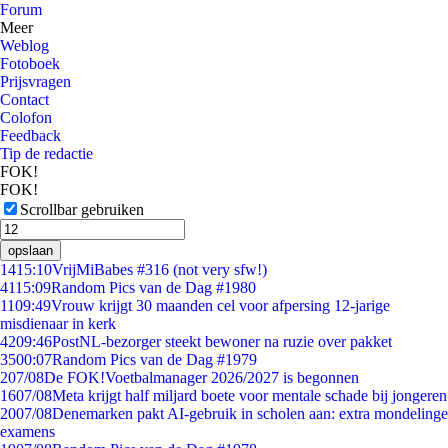
Forum
Meer
Weblog
Fotoboek
Prijsvragen
Contact
Colofon
Feedback
Tip de redactie
FOK!
FOK!
Scrollbar gebruiken
opslaan
14
15:10
VrijMiBabes #316 (not very sfw!)
41
15:09
Random Pics van de Dag #1980
11
09:49
Vrouw krijgt 30 maanden cel voor afpersing 12-jarige
misdienaar in kerk
42
09:46
PostNL-bezorger steekt bewoner na ruzie over pakket
35
00:07
Random Pics van de Dag #1979
2
07/08
De FOK!Voetbalmanager 2026/2027 is begonnen
16
07/08
Meta krijgt half miljard boete voor mentale schade bij jongeren
20
07/08
Denemarken pakt AI-gebruik in scholen aan: extra mondelinge
examens