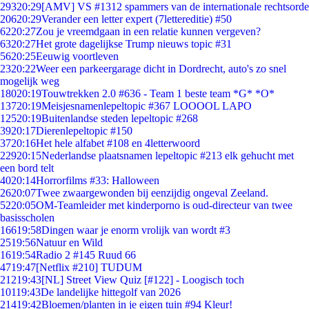
293
20:29
[AMV] VS #1312 spammers van de internationale rechtsorde
206
20:29
Verander een letter expert (7lettereditie) #50
62
20:27
Zou je vreemdgaan in een relatie kunnen vergeven?
63
20:27
Het grote dagelijkse Trump nieuws topic #31
56
20:25
Eeuwig voortleven
23
20:22
Weer een parkeergarage dicht in Dordrecht, auto's zo snel
mogelijk weg
180
20:19
Touwtrekken 2.0 #636 - Team 1 beste team *G* *O*
137
20:19
Meisjesnamenlepeltopic #367 LOOOOL LAPO
125
20:19
Buitenlandse steden lepeltopic #268
39
20:17
Dierenlepeltopic #150
37
20:16
Het hele alfabet #108 en 4letterwoord
229
20:15
Nederlandse plaatsnamen lepeltopic #213 elk gehucht met
een bord telt
40
20:14
Horrorfilms #33: Halloween
26
20:07
Twee zwaargewonden bij eenzijdig ongeval Zeeland.
52
20:05
OM-Teamleider met kinderporno is oud-directeur van twee
basisscholen
166
19:58
Dingen waar je enorm vrolijk van wordt #3
25
19:56
Natuur en Wild
16
19:54
Radio 2 #145 Ruud 66
47
19:47
[Netflix #210] TUDUM
212
19:43
[NL] Street View Quiz [#122] - Loogisch toch
101
19:43
De landelijke hittegolf van 2026
214
19:42
Bloemen/planten in je eigen tuin #94 Kleur!