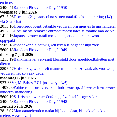
en in ov
54
00:41
Random Pics van de Dag #1950
woensdag 8 juli 2026
67
13:26
Docente (21) naar cel na sturen naaktfoto's aan leerling (14)
via Snapchat
20
13:16
Horrorproducent betaalde vrouwen om meisjes te mishandelen
49
12:33
Documentairemaker ontmoet meest inteelte familie van de VS
14
12:16
Japanse vrouw naait mond huisgenoot dicht en wordt
opgepakt
55
09:18
Biohacker die eeuwig wil leven is ongeneeslijk ziek
56
00:18
Random Pics van de Dag #1949
dinsdag 7 juli 2026
12
13:19
Bankmanager vervangt kluisgeld door speelgoedbiljetten met
dieren
88
07:47
Huiselijk geweld treft mannen bijna net zo vaak als vrouwen,
vrouwen net zo vaak dader
maandag 6 juli 2026
9
23:55
VrijMiBabes #311 (not very sfw!)
14
09:36
Politie rolt horrorcrèche in Indonesië op: 27 verdachten zware
kindermishandeling
56
09:19
Salarismedewerker Oxfam gaf zichzelf hoger salaris
54
00:43
Random Pics van de Dag #1948
zondag 5 juli 2026
28
13:02
Man aangehouden nadat hij hond slaat, bij nekvel pakt en
meters wegslingert