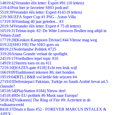
148
19:42
Verander één letter: Expert #91 (10 letters)
2
19:41
Post hier je favoriete SHO podcast!
55
19:39
Verander één letter: Expert #143 (9 letters)
2
19:36
UEFA Super Cup #1 PSG - Aston Villa
173
19:36
Vandaag 40 jaar geleden... #3
20
19:34
Verander één letter. Expert # 75 (8 letters)
105
19:31
Telstar-topic #2: De Witte Leeuwen Brullen nog altijd in
Velsen-Zuid!
177
19:28
[Keuken Kampioen Divisie] #44 Vitesse mag weg
0
19:22
[SHO FB] The SHO goes on
89
19:21
Nederlandse Politiek #725
3
19:20
Ariana Grande verlaat de spotlight.
245
19:15
Voetballers lepel topic #16
149
19:11
Sterren toen en nu #11
72
19:10
[HAZES-gate #118] Echt een leuk wijf
166
19:09
Traditioneel tekenen #6; met honden
195
19:04
[RTL] B&B vol liefde 6de seizoen #4
27
19:03
Defensiepact Pakistan, Turkije en Saudi-Arabië bevat art.5
clausule?
185
18:54
[PlayStation #184] Nieuw deel
145
18:49
De EU-politiek #6 Musk naar Europa!
50
18:42
[Vulkanen] The Ring of Fire #9: Activiteit in de
vulkaanwereld
84
18:37
Drum n Bass #52 - FOREVER MARCUS INTALEX &
APEX..