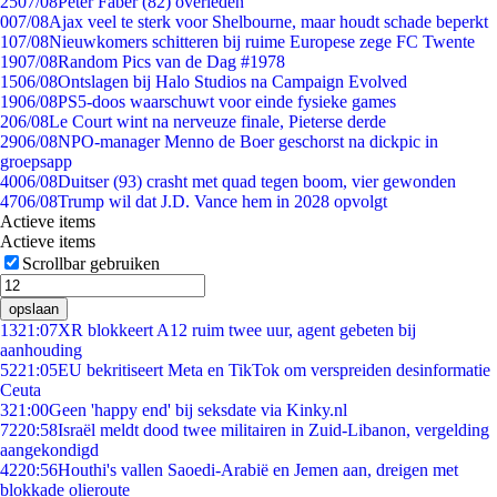
25
07/08
Peter Faber (82) overleden
0
07/08
Ajax veel te sterk voor Shelbourne, maar houdt schade beperkt
1
07/08
Nieuwkomers schitteren bij ruime Europese zege FC Twente
19
07/08
Random Pics van de Dag #1978
15
06/08
Ontslagen bij Halo Studios na Campaign Evolved
19
06/08
PS5-doos waarschuwt voor einde fysieke games
2
06/08
Le Court wint na nerveuze finale, Pieterse derde
29
06/08
NPO-manager Menno de Boer geschorst na dickpic in
groepsapp
40
06/08
Duitser (93) crasht met quad tegen boom, vier gewonden
47
06/08
Trump wil dat J.D. Vance hem in 2028 opvolgt
Actieve items
Actieve items
Scrollbar gebruiken
opslaan
13
21:07
XR blokkeert A12 ruim twee uur, agent gebeten bij
aanhouding
52
21:05
EU bekritiseert Meta en TikTok om verspreiden desinformatie
Ceuta
3
21:00
Geen 'happy end' bij seksdate via Kinky.nl
72
20:58
Israël meldt dood twee militairen in Zuid-Libanon, vergelding
aangekondigd
42
20:56
Houthi's vallen Saoedi-Arabië en Jemen aan, dreigen met
blokkade olieroute