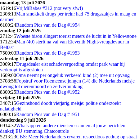
maandag 13 juli 2026
16
19:16
VrijMiBabes #312 (not very sfw!)
23
06:13
Man smokkelt drugs per trein: had 75 drugszakjes in maag en
darmen
61
00:24
Random Pics van de Dag #1954
zondag 12 juli 2026
27
12:45
Woeste bison slingert toerist meters de lucht in in Yellowstone
17
12:34
Man (40) sterft na val van Eleventh Night-vreugdevuur in
Belfast
75
00:03
Random Pics van de Dag #1953
zaterdag 11 juli 2026
30
09:17
Drugsdealer eist schadevergoeding omdat park waar hij
verkoopt is afgesloten
16
09:00
Oma neemt per ongeluk verkeerd kind (2) mee uit opvang
37
08:56
Fopstraf voor Roemeense jongen (14) die Nederlands meisje
dwong tot dierenmoord en zelfverminking
83
00:25
Random Pics van de Dag #1952
vrijdag 10 juli 2026
34
07:15
Gezinshond doodt vierjarig meisje: politie onderzoekt
nalatigheid
60
00:16
Random Pics van de Dag #1951
donderdag 9 juli 2026
69
14:32
Whatsapp en andere diensten scannen al jouw berichten
dankzij EU stemming Chatcontrole
52
13:23
CBS: Meer Nederlanders ervaren respectloos gedrag op straat