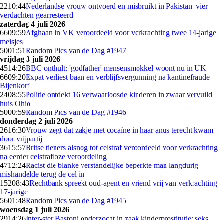
22
10:44
Nederlandse vrouw ontvoerd en misbruikt in Pakistan: vier
verdachten gearresteerd
zaterdag 4 juli 2026
66
09:59
Afghaan in VK veroordeeld voor verkrachting twee 14-jarige
meisjes
50
01:51
Random Pics van de Dag #1947
vrijdag 3 juli 2026
45
14:26
BBC onthult: 'godfather' mensensmokkel woont nu in UK
66
09:20
Expat verliest baan en verblijfsvergunning na kantinefraude
Bijenkorf
24
08:55
Politie ontdekt 16 verwaarloosde kinderen in zwaar vervuild
huis Ohio
50
00:59
Random Pics van de Dag #1946
donderdag 2 juli 2026
26
16:30
Vrouw zegt dat zakje met cocaïne in haar anus terecht kwam
door vrijpartij
36
15:57
Britse tieners alsnog tot celstraf veroordeeld voor verkrachting
na eerder celstrafloze veroordeling
47
12:24
Racist die blanke verstandelijke beperkte man langdurig
mishandelde terug de cel in
152
08:43
Rechtbank spreekt oud-agent en vriend vrij van verkrachting
17-jarige
56
01:48
Random Pics van de Dag #1945
woensdag 1 juli 2026
29
14:26
Inter-ster Bastoni onderzocht in zaak kinderprostitutie: seks