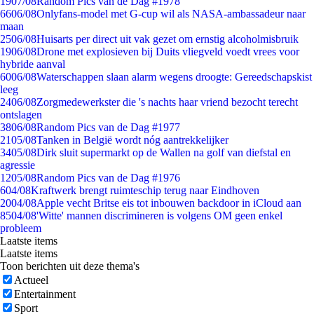
19
07/08
Random Pics van de Dag #1978
66
06/08
Onlyfans-model met G-cup wil als NASA-ambassadeur naar
maan
25
06/08
Huisarts per direct uit vak gezet om ernstig alcoholmisbruik
19
06/08
Drone met explosieven bij Duits vliegveld voedt vrees voor
hybride aanval
60
06/08
Waterschappen slaan alarm wegens droogte: Gereedschapskist
leeg
24
06/08
Zorgmedewerkster die 's nachts haar vriend bezocht terecht
ontslagen
38
06/08
Random Pics van de Dag #1977
21
05/08
Tanken in België wordt nóg aantrekkelijker
34
05/08
Dirk sluit supermarkt op de Wallen na golf van diefstal en
agressie
12
05/08
Random Pics van de Dag #1976
6
04/08
Kraftwerk brengt ruimteschip terug naar Eindhoven
20
04/08
Apple vecht Britse eis tot inbouwen backdoor in iCloud aan
85
04/08
'Witte' mannen discrimineren is volgens OM geen enkel
probleem
Laatste items
Laatste items
Toon berichten uit deze thema's
Actueel
Entertainment
Sport