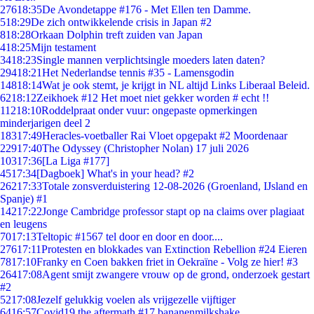
276
18:35
De Avondetappe #176 - Met Ellen ten Damme.
5
18:29
De zich ontwikkelende crisis in Japan #2
8
18:28
Orkaan Dolphin treft zuiden van Japan
4
18:25
Mijn testament
34
18:23
Single mannen verplichtsingle moeders laten daten?
294
18:21
Het Nederlandse tennis #35 - Lamensgodin
148
18:14
Wat je ook stemt, je krijgt in NL altijd Links Liberaal Beleid.
62
18:12
Zeikhoek #12 Het moet niet gekker worden # echt !!
112
18:10
Roddelpraat onder vuur: ongepaste opmerkingen
minderjarigen deel 2
183
17:49
Heracles-voetballer Rai Vloet opgepakt #2 Moordenaar
229
17:40
The Odyssey (Christopher Nolan) 17 juli 2026
103
17:36
[La Liga #177]
45
17:34
[Dagboek] What's in your head? #2
262
17:33
Totale zonsverduistering 12-08-2026 (Groenland, IJsland en
Spanje) #1
142
17:22
Jonge Cambridge professor stapt op na claims over plagiaat
en leugens
70
17:13
Teltopic #1567 tel door en door en door....
276
17:11
Protesten en blokkades van Extinction Rebellion #24 Eieren
78
17:10
Franky en Coen bakken friet in Oekraïne - Volg ze hier! #3
264
17:08
Agent smijt zwangere vrouw op de grond, onderzoek gestart
#2
52
17:08
Jezelf gelukkig voelen als vrijgezelle vijftiger
64
16:57
Covid19 the aftermath #17 bananenmilkshake