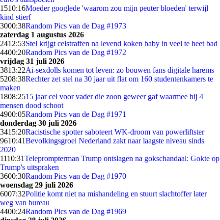
15
10:16
Moeder googlede 'waarom zou mijn peuter bloeden' terwijl
kind stierf
30
00:38
Random Pics van de Dag #1973
zaterdag 1 augustus 2026
24
12:53
Stel krijgt celstraffen na levend koken baby in veel te heet bad
44
00:20
Random Pics van de Dag #1972
vrijdag 31 juli 2026
38
13:22
Ai-sexdolls komen tot leven: zo bouwen fans digitale harems
52
08:38
Rechter zet stel na 30 jaar uit flat om 160 studentenkamers te
maken
18
08:25
15 jaar cel voor vader die zoon geweer gaf waarmee hij 4
mensen dood schoot
49
00:05
Random Pics van de Dag #1971
donderdag 30 juli 2026
34
15:20
Racistische spotter saboteert WK-droom van powerliftster
96
10:41
Bevolkingsgroei Nederland zakt naar laagste niveau sinds
2020
11
10:31
Teleprompterman Trump ontslagen na gokschandaal: Gokte op
Trump's uitspraken
36
00:30
Random Pics van de Dag #1970
woensdag 29 juli 2026
60
07:32
Politie komt niet na mishandeling en stuurt slachtoffer later
weg van bureau
44
00:24
Random Pics van de Dag #1969