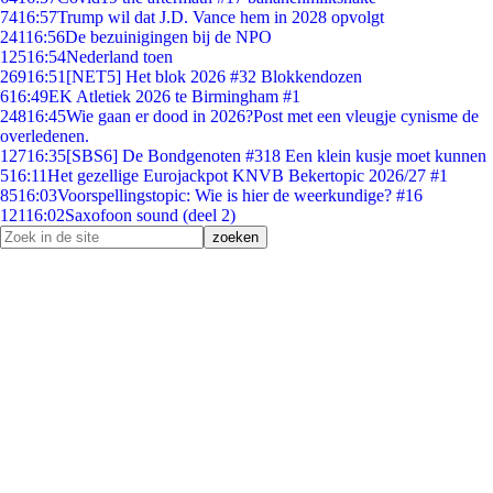
74
16:57
Trump wil dat J.D. Vance hem in 2028 opvolgt
241
16:56
De bezuinigingen bij de NPO
125
16:54
Nederland toen
269
16:51
[NET5] Het blok 2026 #32 Blokkendozen
6
16:49
EK Atletiek 2026 te Birmingham #1
248
16:45
Wie gaan er dood in 2026?Post met een vleugje cynisme de
overledenen.
127
16:35
[SBS6] De Bondgenoten #318 Een klein kusje moet kunnen
5
16:11
Het gezellige Eurojackpot KNVB Bekertopic 2026/27 #1
85
16:03
Voorspellingstopic: Wie is hier de weerkundige? #16
121
16:02
Saxofoon sound (deel 2)