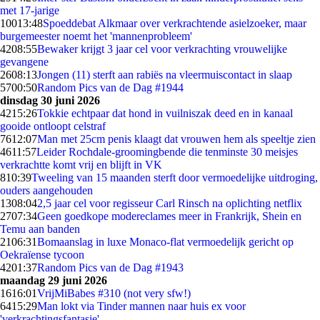
met 17-jarige
100
13:48
Spoeddebat Alkmaar over verkrachtende asielzoeker, maar
burgemeester noemt het 'mannenprobleem'
42
08:55
Bewaker krijgt 3 jaar cel voor verkrachting vrouwelijke
gevangene
26
08:13
Jongen (11) sterft aan rabiës na vleermuiscontact in slaap
57
00:50
Random Pics van de Dag #1944
dinsdag 30 juni 2026
42
15:26
Tokkie echtpaar dat hond in vuilniszak deed en in kanaal
gooide ontloopt celstraf
76
12:07
Man met 25cm penis klaagt dat vrouwen hem als speeltje zien
46
11:57
Leider Rochdale-groomingbende die tenminste 30 meisjes
verkrachtte komt vrij en blijft in VK
8
10:39
Tweeling van 15 maanden sterft door vermoedelijke uitdroging,
ouders aangehouden
13
08:04
2,5 jaar cel voor regisseur Carl Rinsch na oplichting netflix
27
07:34
Geen goedkope modereclames meer in Frankrijk, Shein en
Temu aan banden
21
06:31
Bomaanslag in luxe Monaco-flat vermoedelijk gericht op
Oekraïense tycoon
42
01:37
Random Pics van de Dag #1943
maandag 29 juni 2026
16
16:01
VrijMiBabes #310 (not very sfw!)
64
15:29
Man lokt via Tinder mannen naar huis ex voor
'verkrachtingsfantasie'