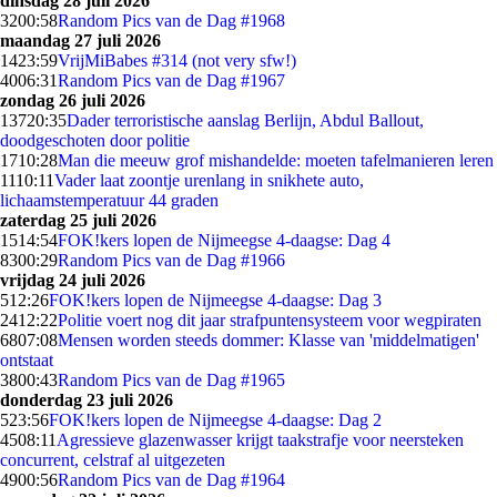
dinsdag 28 juli 2026
32
00:58
Random Pics van de Dag #1968
maandag 27 juli 2026
14
23:59
VrijMiBabes #314 (not very sfw!)
40
06:31
Random Pics van de Dag #1967
zondag 26 juli 2026
137
20:35
Dader terroristische aanslag Berlijn, Abdul Ballout,
doodgeschoten door politie
17
10:28
Man die meeuw grof mishandelde: moeten tafelmanieren leren
11
10:11
Vader laat zoontje urenlang in snikhete auto,
lichaamstemperatuur 44 graden
zaterdag 25 juli 2026
15
14:54
FOK!kers lopen de Nijmeegse 4-daagse: Dag 4
83
00:29
Random Pics van de Dag #1966
vrijdag 24 juli 2026
5
12:26
FOK!kers lopen de Nijmeegse 4-daagse: Dag 3
24
12:22
Politie voert nog dit jaar strafpuntensysteem voor wegpiraten
68
07:08
Mensen worden steeds dommer: Klasse van 'middelmatigen'
ontstaat
38
00:43
Random Pics van de Dag #1965
donderdag 23 juli 2026
5
23:56
FOK!kers lopen de Nijmeegse 4-daagse: Dag 2
45
08:11
Agressieve glazenwasser krijgt taakstrafje voor neersteken
concurrent, celstraf al uitgezeten
49
00:56
Random Pics van de Dag #1964