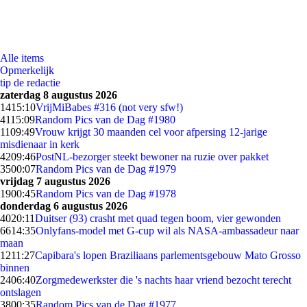
Alle items
Opmerkelijk
tip de redactie
zaterdag 8 augustus 2026
14
15:10
VrijMiBabes #316 (not very sfw!)
41
15:09
Random Pics van de Dag #1980
11
09:49
Vrouw krijgt 30 maanden cel voor afpersing 12-jarige
misdienaar in kerk
42
09:46
PostNL-bezorger steekt bewoner na ruzie over pakket
35
00:07
Random Pics van de Dag #1979
vrijdag 7 augustus 2026
19
00:45
Random Pics van de Dag #1978
donderdag 6 augustus 2026
40
20:11
Duitser (93) crasht met quad tegen boom, vier gewonden
66
14:35
Onlyfans-model met G-cup wil als NASA-ambassadeur naar
maan
12
11:27
Capibara's lopen Braziliaans parlementsgebouw Mato Grosso
binnen
24
06:40
Zorgmedewerkster die 's nachts haar vriend bezocht terecht
ontslagen
38
00:35
Random Pics van de Dag #1977