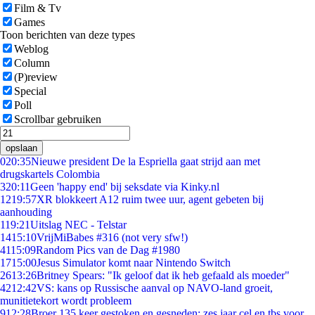
Film & Tv
Games
Toon berichten van deze types
Weblog
Column
(P)review
Special
Poll
Scrollbar gebruiken
opslaan
0
20:35
Nieuwe president De la Espriella gaat strijd aan met
drugskartels Colombia
3
20:11
Geen 'happy end' bij seksdate via Kinky.nl
12
19:57
XR blokkeert A12 ruim twee uur, agent gebeten bij
aanhouding
1
19:21
Uitslag NEC - Telstar
14
15:10
VrijMiBabes #316 (not very sfw!)
41
15:09
Random Pics van de Dag #1980
17
15:00
Jesus Simulator komt naar Nintendo Switch
26
13:26
Britney Spears: "Ik geloof dat ik heb gefaald als moeder"
42
12:42
VS: kans op Russische aanval op NAVO-land groeit,
munitietekort wordt probleem
9
12:28
Broer 135 keer gestoken en gesneden: zes jaar cel en tbs voor