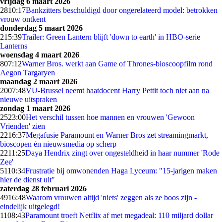
vrijdag 6 maart 2026
28
10:17
Bankzitters beschuldigd door ongerelateerd model: betrokken
vrouw ontkent
donderdag 5 maart 2026
2
15:39
Trailer: Green Lantern blijft 'down to earth' in HBO-serie
Lanterns
woensdag 4 maart 2026
8
07:12
Warner Bros. werkt aan Game of Thrones-bioscoopfilm rond
Aegon Targaryen
maandag 2 maart 2026
20
07:48
VU-Brussel neemt haatdocent Harry Pettit toch niet aan na
nieuwe uitspraken
zondag 1 maart 2026
25
23:00
Het verschil tussen hoe mannen en vrouwen 'Gewoon
Vrienden' zien
22
16:37
Megafusie Paramount en Warner Bros zet streamingmarkt,
bioscopen én nieuwsmedia op scherp
22
11:25
Daya Hendrix zingt over ongesteldheid in haar nummer 'Rode
Zee'
51
10:34
Frustratie bij omwonenden Haga Lyceum: "15-jarigen maken
hier de dienst uit"
zaterdag 28 februari 2026
49
16:48
Waarom vrouwen altijd 'niets' zeggen als ze boos zijn -
eindelijk uitgelegd!
11
08:43
Paramount troeft Netflix af met megadeal: 110 miljard dollar