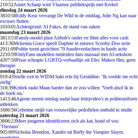
2
10:52
Annet Schaap wint Vlaamse publieksprijs met Krekel
dinsdag 24 maart 2026
38
10:58
Eddy Keur vervangt De Wild in de middag, Julie Ng kan naar
excuses fluiten
10
10:01
Achtergrond: AI Fakes, de stand van zaken
maandag 23 maart 2026
38
13:53
Fansly-model plast Airbnb's onder en filmt alles voor cash
4
13:36
Mckenna Grace speelt Daphne in nieuwe Scooby-Doo serie
29
11:09
Politie toont gezichten 79 fraudeverdachten in harde actie
22
10:59
OnlyFans modellen misleiden fans massaal met AI-seksbots
42
07:50
Pixar schrapte LGBTQ-verhaallijn uit Elio: Maken film, geen
therapie
zondag 22 maart 2026
9
19:43
Snelle exit in WIDM hakt erin bij Geraldine: ‘Ik voelde me echt
zielig’
3
18:39
Kritiek raakt Maan harder dan ze zou willen: 'Voelt alsof ik in
de hoek sta.'
14
13:46
Agente neemt ontslag nadat haar fetisjvideo's in politieuniform
uitlekken
16
06:56
Geheime strijd van vrouwelijke pedofielen onthuld in studie
zaterdag 21 maart 2026
36
06:23
Meer jongeren identificeren zich als kat, hond of vos:
'Therians'
9
05:09
Nicholas Brendon, Xander uit Buffy the Vampire Slayer,
overleden