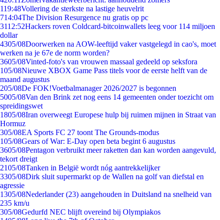
1
19:48
Vollering de sterkste na lastige heuvelrit
7
14:04
The Division Resurgence nu gratis op pc
31
12:52
Hackers roven Coldcard-bitcoinwallets leeg voor 114 miljoen
dollar
43
05/08
Doorwerken na AOW-leeftijd vaker vastgelegd in cao's, moet
werken na je 67e de norm worden?
36
05/08
Vinted-foto's van vrouwen massaal gedeeld op seksfora
1
05/08
Nieuwe XBOX Game Pass titels voor de eerste helft van de
maand augustus
2
05/08
De FOK!Voetbalmanager 2026/2027 is begonnen
50
05/08
Van den Brink zet nog eens 14 gemeenten onder toezicht om
spreidingswet
18
05/08
Iran overweegt Europese hulp bij ruimen mijnen in Straat van
Hormuz
3
05/08
EA Sports FC 27 toont The Grounds-modus
1
05/08
Gears of War: E-Day open beta begint 6 augustus
36
05/08
Pentagon verbruikt meer raketten dan kan worden aangevuld,
tekort dreigt
21
05/08
Tanken in België wordt nóg aantrekkelijker
33
05/08
Dirk sluit supermarkt op de Wallen na golf van diefstal en
agressie
13
05/08
Nederlander (23) aangehouden in Duitsland na snelheid van
235 km/u
3
05/08
Gedurfd NEC blijft overeind bij Olympiakos