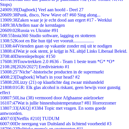
Stops)
249
09:39
[Dagboek] Veel aan hoofd - Deel 27
206
09:38
Punk, disco, New Wave of? #60 Sing along...
139
09:38
Zaken waar je je echt dood aan ergert #17 - Werklui
14
09:38
Aftellen naar de kerstdagen
206
09:02
Russia vs Ukraine #91
5
08:55
Insta360 Studio software, lagging en stotteren
13
08:52
Koot en Bie hun tijd ver vooruit..................
113
08:44
Vrienden gaan op vakantie zonder mij uit te nodigen
138
08:43
Wat je ook stemt, je krijgt in NL altijd Links Liberaal Beleid.
37
08:40
Dierenlepeltopic #150
176
08:39
Touwtrekken 2.0 #636 - Team 1 beste team *G* *O*
21
08:28
[2026/2027] Eredivisietoto #1
150
08:25
"Niche"-historische producten in de supermarkt
40
08:23
[Dagboek] What's in your head? #2
158
08:20
Lizzy (21) op klaarlichte dag zwaar mishandeld
218
08:01
GR: Elk glas alcohol is riskant, geen bewijs voor gunstig
effect
108
07:50
Lisa (38) vermoord door Afghaanse asielzoeker
161
07:47
Wat is jullie binnenhuistemperatuur? #81 Horrorzomer
138
07:33
[AKQ] #3384 Topic met vragen. En soms goede
antwoorden.
40
07:03
[Netflix #210] TUDUM
60
07:00
De neergang van Duitsland als lichtend voorbeeld #3
187
06:23
Politieke meme's en spotprenten #11