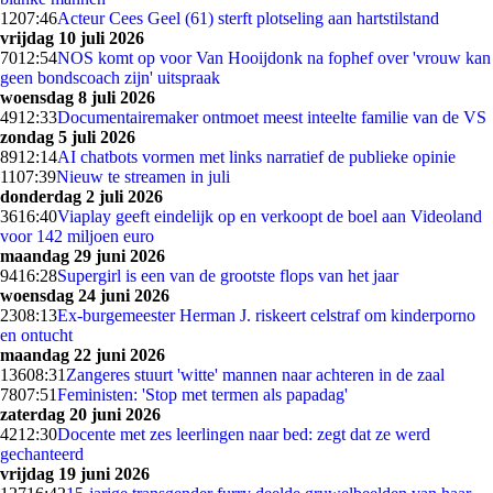
12
07:46
Acteur Cees Geel (61) sterft plotseling aan hartstilstand
vrijdag 10 juli 2026
70
12:54
NOS komt op voor Van Hooijdonk na fophef over 'vrouw kan
geen bondscoach zijn' uitspraak
woensdag 8 juli 2026
49
12:33
Documentairemaker ontmoet meest inteelte familie van de VS
zondag 5 juli 2026
89
12:14
AI chatbots vormen met links narratief de publieke opinie
11
07:39
Nieuw te streamen in juli
donderdag 2 juli 2026
36
16:40
Viaplay geeft eindelijk op en verkoopt de boel aan Videoland
voor 142 miljoen euro
maandag 29 juni 2026
94
16:28
Supergirl is een van de grootste flops van het jaar
woensdag 24 juni 2026
23
08:13
Ex-burgemeester Herman J. riskeert celstraf om kinderporno
en ontucht
maandag 22 juni 2026
136
08:31
Zangeres stuurt 'witte' mannen naar achteren in de zaal
78
07:51
Feministen: 'Stop met termen als papadag'
zaterdag 20 juni 2026
42
12:30
Docente met zes leerlingen naar bed: zegt dat ze werd
gechanteerd
vrijdag 19 juni 2026