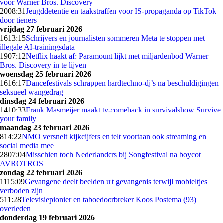
voor Warner Bros. Discovery
20
08:31
Jeugddetentie en taakstraffen voor IS-propaganda op TikTok
door tieners
vrijdag 27 februari 2026
16
13:15
Schrijvers en journalisten sommeren Meta te stoppen met
illegale AI-trainingsdata
19
07:12
Netflix haakt af: Paramount lijkt met miljardenbod Warner
Bros. Discovery in te lijven
woensdag 25 februari 2026
16
16:17
Dancefestivals schrappen hardtechno-dj’s na beschuldigingen
seksueel wangedrag
dinsdag 24 februari 2026
14
10:33
Frank Masmeijer maakt tv-comeback in survivalshow Survive
your family
maandag 23 februari 2026
8
14:22
NMO versnelt kijkcijfers en telt voortaan ook streaming en
social media mee
28
07:04
Misschien toch Nederlanders bij Songfestival na boycot
AVROTROS
zondag 22 februari 2026
11
15:09
Gevangene deelt beelden uit gevangenis terwijl mobieltjes
verboden zijn
5
11:28
Televisiepionier en taboedoorbreker Koos Postema (93)
overleden
donderdag 19 februari 2026