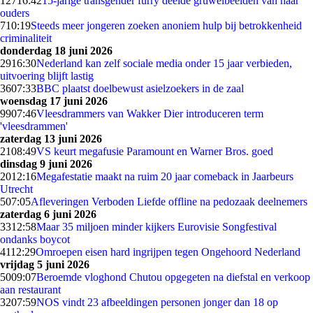
127
16:42
15-jarige transgender furry deelde gruwelbeelden van haar
ouders
7
10:19
Steeds meer jongeren zoeken anoniem hulp bij betrokkenheid
criminaliteit
donderdag 18 juni 2026
29
16:30
Nederland kan zelf sociale media onder 15 jaar verbieden,
uitvoering blijft lastig
36
07:33
BBC plaatst doelbewust asielzoekers in de zaal
woensdag 17 juni 2026
99
07:46
Vleesdrammers van Wakker Dier introduceren term
'vleesdrammen'
zaterdag 13 juni 2026
21
08:49
VS keurt megafusie Paramount en Warner Bros. goed
dinsdag 9 juni 2026
20
12:16
Megafestatie maakt na ruim 20 jaar comeback in Jaarbeurs
Utrecht
5
07:05
Afleveringen Verboden Liefde offline na pedozaak deelnemers
zaterdag 6 juni 2026
33
12:58
Maar 35 miljoen minder kijkers Eurovisie Songfestival
ondanks boycot
41
12:29
Omroepen eisen hard ingrijpen tegen Ongehoord Nederland
vrijdag 5 juni 2026
50
09:07
Beroemde vloghond Chutou opgegeten na diefstal en verkoop
aan restaurant
32
07:59
NOS vindt 23 afbeeldingen personen jonger dan 18 op