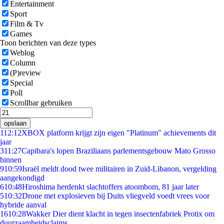
Entertainment
Sport
Film & Tv
Games
Toon berichten van deze types
Weblog
Column
(P)review
Special
Poll
Scrollbar gebruiken
opslaan
1
12:12
XBOX platform krijgt zijn eigen "Platinum" achievements dit
jaar
3
11:27
Capibara's lopen Braziliaans parlementsgebouw Mato Grosso
binnen
9
10:59
Israël meldt dood twee militairen in Zuid-Libanon, vergelding
aangekondigd
6
10:48
Hiroshima herdenkt slachtoffers atoombom, 81 jaar later
5
10:32
Drone met explosieven bij Duits vliegveld voedt vrees voor
hybride aanval
16
10:28
Wakker Dier dient klacht in tegen insectenfabriek Protix om
duurzaamheidsclaims