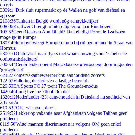
op reis
33
09:14
Dirk sluit supermarkt op de Wallen na golf van diefstal en
agressie
21
08:36
Tanken in België wordt nóg aantrekkelijker
6
08:06
Kraftwerk brengt ruimteschip terug naar Eindhoven
1
07:52
Geen Qatar en Abu Dhabi? Dan eindigt Formule 1-seizoen
mogelijk in Europa
18
07:49
Iran overweegt Europese hulp bij ruimen mijnen in Straat van
Hormuz
23
00:51
Onderzoek naar flyers met waarschuwing voor 'Israëlische
oorlogsmisdadigers'
30
00:44
Ceuta-leider noemt Marokkaanse grensaanval door migranten
'gruweldaad'
4
23:27
Zomervakantieweerbericht: aanhoudend zomers
1
22:57
Vollering de sterkste na lastige heuvelrit
3
20:59
EA Sports FC 27 toont The Grounds-modus
14
20:46
Long live the 7th of October
13
20:12
Nederlander (23) aangehouden in Duitsland na snelheid van
235 km/u
6
19:53
FOK! was even down
25
19:52
Lekker op vakantie naar Afghanistan volgens Taliban geen
probleem
81
19:50
'Witte' mannen discrimineren is volgens OM geen enkel
probleem
26
19:49
Doden bij Oekraïense droneaanvallen op Moskou en Sint-