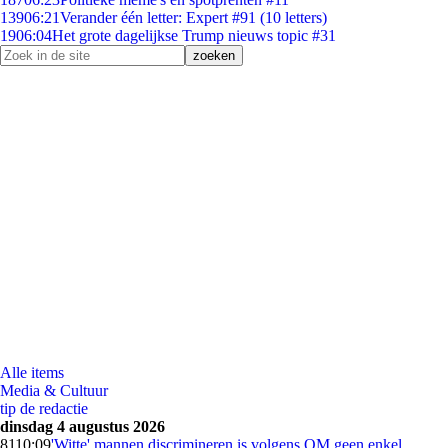
139
06:21
Verander één letter: Expert #91 (10 letters)
19
06:04
Het grote dagelijkse Trump nieuws topic #31
Alle items
Media & Cultuur
tip de redactie
dinsdag 4 augustus 2026
81
10:09
'Witte' mannen discrimineren is volgens OM geen enkel