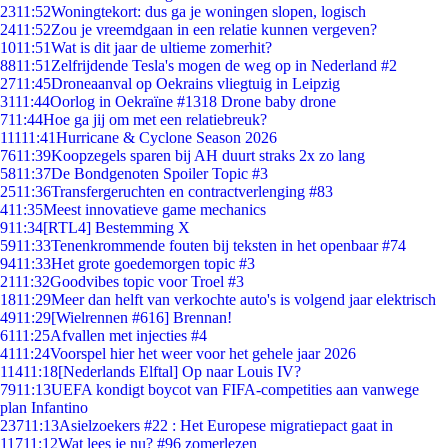
23
11:52
Woningtekort: dus ga je woningen slopen, logisch
24
11:52
Zou je vreemdgaan in een relatie kunnen vergeven?
10
11:51
Wat is dit jaar de ultieme zomerhit?
88
11:51
Zelfrijdende Tesla's mogen de weg op in Nederland #2
27
11:45
Droneaanval op Oekrains vliegtuig in Leipzig
31
11:44
Oorlog in Oekraïne #1318 Drone baby drone
7
11:44
Hoe ga jij om met een relatiebreuk?
111
11:41
Hurricane & Cyclone Season 2026
76
11:39
Koopzegels sparen bij AH duurt straks 2x zo lang
58
11:37
De Bondgenoten Spoiler Topic #3
25
11:36
Transfergeruchten en contractverlenging #83
4
11:35
Meest innovatieve game mechanics
9
11:34
[RTL4] Bestemming X
59
11:33
Tenenkrommende fouten bij teksten in het openbaar #74
94
11:33
Het grote goedemorgen topic #3
21
11:32
Goodvibes topic voor Troel #3
18
11:29
Meer dan helft van verkochte auto's is volgend jaar elektrisch
49
11:29
[Wielrennen #616] Brennan!
61
11:25
Afvallen met injecties #4
41
11:24
Voorspel hier het weer voor het gehele jaar 2026
114
11:18
[Nederlands Elftal] Op naar Louis IV?
79
11:13
UEFA kondigt boycot van FIFA-competities aan vanwege
plan Infantino
237
11:13
Asielzoekers #22 : Het Europese migratiepact gaat in
117
11:12
Wat lees je nu? #96 zomerlezen