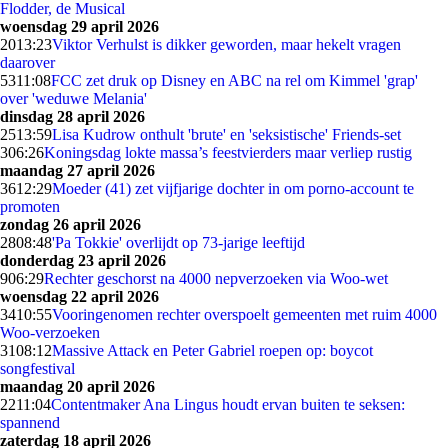
Flodder, de Musical
woensdag 29 april 2026
20
13:23
Viktor Verhulst is dikker geworden, maar hekelt vragen
daarover
53
11:08
FCC zet druk op Disney en ABC na rel om Kimmel 'grap'
over 'weduwe Melania'
dinsdag 28 april 2026
25
13:59
Lisa Kudrow onthult 'brute' en 'seksistische' Friends-set
3
06:26
Koningsdag lokte massa’s feestvierders maar verliep rustig
maandag 27 april 2026
36
12:29
Moeder (41) zet vijfjarige dochter in om porno-account te
promoten
zondag 26 april 2026
28
08:48
'Pa Tokkie' overlijdt op 73-jarige leeftijd
donderdag 23 april 2026
9
06:29
Rechter geschorst na 4000 nepverzoeken via Woo-wet
woensdag 22 april 2026
34
10:55
Vooringenomen rechter overspoelt gemeenten met ruim 4000
Woo-verzoeken
31
08:12
Massive Attack en Peter Gabriel roepen op: boycot
songfestival
maandag 20 april 2026
22
11:04
Contentmaker Ana Lingus houdt ervan buiten te seksen:
spannend
zaterdag 18 april 2026