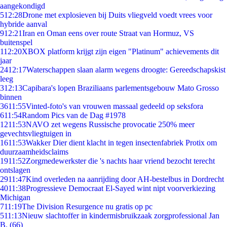
aangekondigd
5
12:28
Drone met explosieven bij Duits vliegveld voedt vrees voor
hybride aanval
9
12:21
Iran en Oman eens over route Straat van Hormuz, VS
buitenspel
1
12:20
XBOX platform krijgt zijn eigen "Platinum" achievements dit
jaar
24
12:17
Waterschappen slaan alarm wegens droogte: Gereedschapskist
leeg
3
12:13
Capibara's lopen Braziliaans parlementsgebouw Mato Grosso
binnen
36
11:55
Vinted-foto's van vrouwen massaal gedeeld op seksfora
6
11:54
Random Pics van de Dag #1978
12
11:53
NAVO zet wegens Russische provocatie 250% meer
gevechtsvliegtuigen in
16
11:53
Wakker Dier dient klacht in tegen insectenfabriek Protix om
duurzaamheidsclaims
19
11:52
Zorgmedewerkster die 's nachts haar vriend bezocht terecht
ontslagen
29
11:47
Kind overleden na aanrijding door AH-bestelbus in Dordrecht
40
11:38
Progressieve Democraat El-Sayed wint nipt voorverkiezing
Michigan
7
11:19
The Division Resurgence nu gratis op pc
5
11:13
Nieuw slachtoffer in kindermisbruikzaak zorgprofessional Jan
B. (66)