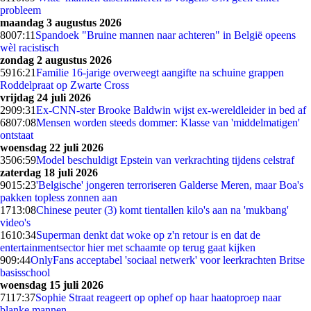
probleem
maandag 3 augustus 2026
80
07:11
Spandoek "Bruine mannen naar achteren" in België opeens
wèl racistisch
zondag 2 augustus 2026
59
16:21
Familie 16-jarige overweegt aangifte na schuine grappen
Roddelpraat op Zwarte Cross
vrijdag 24 juli 2026
29
09:31
Ex-CNN-ster Brooke Baldwin wijst ex-wereldleider in bed af
68
07:08
Mensen worden steeds dommer: Klasse van 'middelmatigen'
ontstaat
woensdag 22 juli 2026
35
06:59
Model beschuldigt Epstein van verkrachting tijdens celstraf
zaterdag 18 juli 2026
90
15:23
'Belgische' jongeren terroriseren Galderse Meren, maar Boa's
pakken topless zonnen aan
17
13:08
Chinese peuter (3) komt tientallen kilo's aan na 'mukbang'
video's
16
10:34
Superman denkt dat woke op z'n retour is en dat de
entertainmentsector hier met schaamte op terug gaat kijken
9
09:44
OnlyFans acceptabel 'sociaal netwerk' voor leerkrachten Britse
basisschool
woensdag 15 juli 2026
71
17:37
Sophie Straat reageert op ophef op haar haatoproep naar
blanke mannen