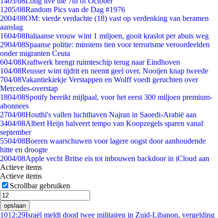
14
05/08
Long live the 7th of October
12
05/08
Random Pics van de Dag #1976
20
04/08
OM: vierde verdachte (18) vast op verdenking van beramen
aanslag
16
04/08
Italiaanse vrouw wint 1 miljoen, gooit kraslot per abuis weg
29
04/08
Spaanse politie: minstens tien voor terrorisme veroordeelden
onder migranten Ceuta
6
04/08
Kraftwerk brengt ruimteschip terug naar Eindhoven
1
04/08
Reusser wint tijdrit en neemt geel over, Nooijen knap tweede
7
04/08
Vakantiekiekje Verstappen en Wolff voedt geruchten over
Mercedes-overstap
18
04/08
Spotify bereikt mijlpaal, voor het eerst 300 miljoen premium-
abonnees
27
04/08
Houthi's vallen luchthaven Najran in Saoedi-Arabië aan
34
04/08
Albert Heijn halveert tempo van Koopzegels sparen vanaf
september
55
04/08
Boeren waarschuwen voor lagere oogst door aanhoudende
hitte en droogte
20
04/08
Apple vecht Britse eis tot inbouwen backdoor in iCloud aan
Actieve items
Actieve items
Scrollbar gebruiken
opslaan
10
12:29
Israël meldt dood twee militairen in Zuid-Libanon, vergelding