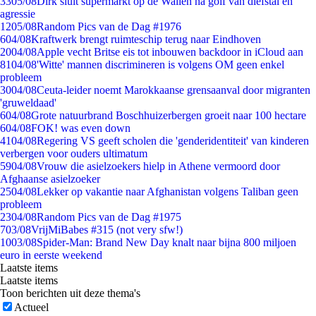
33
05/08
Dirk sluit supermarkt op de Wallen na golf van diefstal en
agressie
12
05/08
Random Pics van de Dag #1976
6
04/08
Kraftwerk brengt ruimteschip terug naar Eindhoven
20
04/08
Apple vecht Britse eis tot inbouwen backdoor in iCloud aan
81
04/08
'Witte' mannen discrimineren is volgens OM geen enkel
probleem
30
04/08
Ceuta-leider noemt Marokkaanse grensaanval door migranten
'gruweldaad'
6
04/08
Grote natuurbrand Boschhuizerbergen groeit naar 100 hectare
6
04/08
FOK! was even down
41
04/08
Regering VS geeft scholen die 'genderidentiteit' van kinderen
verbergen voor ouders ultimatum
59
04/08
Vrouw die asielzoekers hielp in Athene vermoord door
Afghaanse asielzoeker
25
04/08
Lekker op vakantie naar Afghanistan volgens Taliban geen
probleem
23
04/08
Random Pics van de Dag #1975
7
03/08
VrijMiBabes #315 (not very sfw!)
10
03/08
Spider-Man: Brand New Day knalt naar bijna 800 miljoen
euro in eerste weekend
Laatste items
Laatste items
Toon berichten uit deze thema's
Actueel