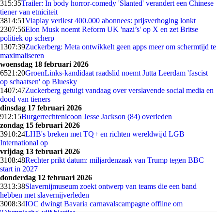
3
15:35
Trailer: In body horror-comedy 'Slanted' verandert een Chinese
tiener van etniciteit
38
14:51
Viaplay verliest 400.000 abonnees: prijsverhoging lonkt
23
07:56
Elon Musk noemt Reform UK 'nazi’s' op X en zet Britse
politiek op scherp
13
07:39
Zuckerberg: Meta ontwikkelt geen apps meer om schermtijd te
maximaliseren
woensdag 18 februari 2026
65
21:20
GroenLinks-kandidaat raadslid noemt Jutta Leerdam 'fascist
op schaatsen' op Bluesky
14
07:47
Zuckerberg getuigt vandaag over verslavende social media en
dood van tieners
dinsdag 17 februari 2026
9
12:15
Burgerrechtenicoon Jesse Jackson (84) overleden
zondag 15 februari 2026
39
10:24
LHB's breken met TQ+ en richten wereldwijd LGB
International op
vrijdag 13 februari 2026
31
08:48
Rechter prikt datum: miljardenzaak van Trump tegen BBC
start in 2027
donderdag 12 februari 2026
33
13:38
Slavernijmuseum zoekt ontwerp van teams die een band
hebben met slavernijverleden
30
08:34
IOC dwingt Bavaria carnavalscampagne offline om
'Olympische' vijf biertjes