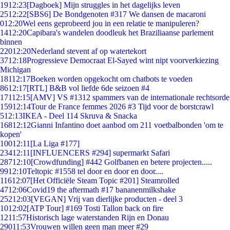
19
12:23
[Dagboek] Mijn struggles in het dagelijks leven
25
12:22
[SBS6] De Bondgenoten #317 We dansen de macaroni
0
12:20
Wel eens geprobeerd jou in een relatie te manipuleren?
14
12:20
Capibara's wandelen doodleuk het Braziliaanse parlement
binnen
220
12:20
Nederland stevent af op watertekort
37
12:18
Progressieve Democraat El-Sayed wint nipt voorverkiezing
Michigan
181
12:17
Boeken worden opgekocht om chatbots te voeden
86
12:17
[RTL] B&B vol liefde 6de seizoen #4
171
12:15
[AMV] VS #1312 spammers van de internationale rechtsorde
159
12:14
Tour de France femmes 2026 #3 Tijd voor de borstcrawl
5
12:13
IKEA - Deel 114 Skruva & Snacka
168
12:12
Gianni Infantino doet aanbod om 211 voetbalbonden 'om te
kopen'
100
12:11
[La Liga #177]
234
12:11
[INFLUENCERS #294] supermarkt Safari
287
12:10
[Crowdfunding] #442 Golfbanen en betere projecten.....
99
12:10
Teltopic #1558 tel door en door en door....
116
12:07
[Het Officiële Steam Topic #201] Steamrolled
47
12:06
Covid19 the aftermath #17 bananenmilkshake
252
12:03
[VEGAN] Vrij van dierlijke producten - deel 3
10
12:02
[ATP Tour] #169 Tosti Tallon back on fire
12
11:57
Historisch lage waterstanden Rijn en Donau
290
11:53
Vrouwen willen geen man meer #29