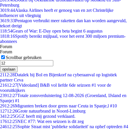
Petersburg
30
19:44
Alaska Airlines heeft er genoeg van en zet Christelijke
influencer uit vliegtuig
36
19:33
Pentagon verbruikt meer raketten dan kan worden aangevuld,
tekort dreigt
1
18:54
Gears of War: E-Day open beta begint 6 augustus
18
18:16
Spotify bereikt mijlpaal, voor het eerst 300 miljoen premium-
abonnees
Forum
Forum
Scrollbar gebruiken
opslaan
21
12:28
Datalek bij Bol en Bijenkorf na cyberaanval op logistiek
partner Ceva
216
12:27
[Videoland] B&B vol liefde 6de seizoen #1 voor de
vooruitkijkers
239
12:27
Totale zonsverduistering 12-08-2026 (Groenland, IJsland en
Spanje) #1
29
12:26
Migranten breken door grens naar Ceuta in Spanje,l #10
127
12:26
Grote natuurbrand in Noord-Limburg
34
12:25
GGZ heeft mij gezond verklaard.
176
12:25
NEC #77: Wat een seizoen is dit zeg
246
12:25
Sophie Straat mist 'publieke solidariteit' na ophef optreden #4