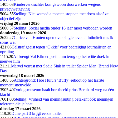
14
05:03
Kinderverkrachter kon gewoon doorwerken wegens
privacywetgeving
50
04:55
Stelling: Nieuwsmedia moeten stoppen met doen alsof ze
objectief zijn
vrijdag 20 maart 2026
50
00:57
Stelling: Social media onder 16 jaar moet verboden worden
donderdag 19 maart 2026
26
22:27
Carice van Houten open over single leven: “Intimiteit mis ik
soms wel”
4
21:06
Celstraf geëist tegen ‘Okkie’ voor bedreiging journalisten en
opruiing
11
15:20
AI brengt Val Kilmer posthuum terug op het witte doek in
nieuwe film
2
11:11
Marvel verrast met Sadie Sink in trailer Spider Man: Brand New
Day
woensdag 18 maart 2026
14
08:56
Achtergrond: Hoe Hulu’s ‘Buffy’-reboot op het laatste
moment sneuvelde
39
05:40
Oorlogsmuseum haalt borstbeeld prins Bernhard weg na één
klacht
76
01:00
Stelling: Vrijheid van meningsuiting betekent óók meningen
tolereren die je haat
dinsdag 17 maart 2026
1
19:30
Dune part 3 krijgt eerste trailer