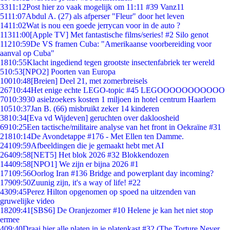
33
11:12
Post hier zo vaak mogelijk om 11:11 #39 Vanz11
51
11:07
Abdul A. (27) als afperser "Fleur" door het leven
14
11:02
Wat is nou een goede jerrycan voor in de auto ?
113
11:00
[Apple TV] Met fantastische films/series! #2 Silo genot
112
10:59
De VS framen Cuba: "Amerikaanse voorbereiding voor
aanval op Cuba"
18
10:55
Klacht ingediend tegen grootste insectenfabriek ter wereld
5
10:53
[NPO2] Poorten van Europa
100
10:48
[Breien] Deel 21, met zomerbreisels
267
10:44
Het enige echte LEGO-topic #45 LEGOOOOOOOOOOO
70
10:39
30 asielzoekers kosten 1 miljoen in hotel centrum Haarlem
105
10:37
Jan B. (66) misbruikt zeker 14 kinderen
38
10:34
[Eva vd Wijdeven] geruchten over dakloosheid
69
10:25
Een tactische/militaire analyse van het front in Oekraïne #31
218
10:14
De Avondetappe #176 - Met Ellen ten Damme.
241
09:59
Afbeeldingen die je gemaakt hebt met AI
264
09:58
[NET5] Het blok 2026 #32 Blokkendozen
144
09:58
[NPO1] We zijn er bijna 2026 #1
171
09:56
Oorlog Iran #136 Bridge and powerplant day incoming?
179
09:50
Zuunig zijn, it's a way of life! #22
43
09:45
Perez Hilton opgenomen op spoed na uitzenden van
gruwelijke video
182
09:41
[SBS6] De Oranjezomer #10 Helene je kan het niet stop
ermee
4
09:40
Draai hier alle platen in je platenkast #32 (The Torture Never