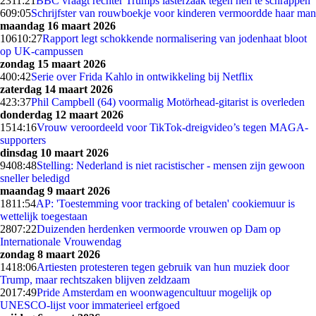
23
11:21
BBC vraagt rechter Trumps lasterzaak tegen hen te schrappen
6
09:05
Schrijfster van rouwboekje voor kinderen vermoordde haar man
maandag 16 maart 2026
106
10:27
Rapport legt schokkende normalisering van jodenhaat bloot
op UK-campussen
zondag 15 maart 2026
4
00:42
Serie over Frida Kahlo in ontwikkeling bij Netflix
zaterdag 14 maart 2026
4
23:37
Phil Campbell (64) voormalig Motörhead-gitarist is overleden
donderdag 12 maart 2026
15
14:16
Vrouw veroordeeld voor TikTok-dreigvideo’s tegen MAGA-
supporters
dinsdag 10 maart 2026
94
08:48
Stelling: Nederland is niet racistischer - mensen zijn gewoon
sneller beledigd
maandag 9 maart 2026
18
11:54
AP: 'Toestemming voor tracking of betalen' cookiemuur is
wettelijk toegestaan
28
07:22
Duizenden herdenken vermoorde vrouwen op Dam op
Internationale Vrouwendag
zondag 8 maart 2026
14
18:06
Artiesten protesteren tegen gebruik van hun muziek door
Trump, maar rechtszaken blijven zeldzaam
20
17:49
Pride Amsterdam en woonwagencultuur mogelijk op
UNESCO-lijst voor immaterieel erfgoed