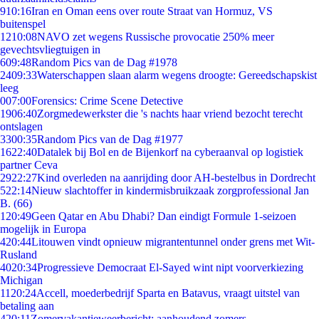
9
10:16
Iran en Oman eens over route Straat van Hormuz, VS
buitenspel
12
10:08
NAVO zet wegens Russische provocatie 250% meer
gevechtsvliegtuigen in
6
09:48
Random Pics van de Dag #1978
24
09:33
Waterschappen slaan alarm wegens droogte: Gereedschapskist
leeg
0
07:00
Forensics: Crime Scene Detective
19
06:40
Zorgmedewerkster die 's nachts haar vriend bezocht terecht
ontslagen
33
00:35
Random Pics van de Dag #1977
16
22:40
Datalek bij Bol en de Bijenkorf na cyberaanval op logistiek
partner Ceva
29
22:27
Kind overleden na aanrijding door AH-bestelbus in Dordrecht
5
22:14
Nieuw slachtoffer in kindermisbruikzaak zorgprofessional Jan
B. (66)
1
20:49
Geen Qatar en Abu Dhabi? Dan eindigt Formule 1-seizoen
mogelijk in Europa
4
20:44
Litouwen vindt opnieuw migrantentunnel onder grens met Wit-
Rusland
40
20:34
Progressieve Democraat El-Sayed wint nipt voorverkiezing
Michigan
11
20:24
Accell, moederbedrijf Sparta en Batavus, vraagt uitstel van
betaling aan
4
20:11
Zomervakantieweerbericht: aanhoudend zomers