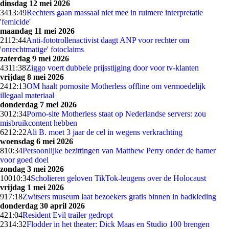
dinsdag 12 mei 2026
34
13:49
Rechters gaan massaal niet mee in ruimere interpretatie
'femicide'
maandag 11 mei 2026
21
12:44
Anti-fototrollenactivist daagt ANP voor rechter om
'onrechtmatige' fotoclaims
zaterdag 9 mei 2026
43
11:38
Ziggo voert dubbele prijsstijging door voor tv-klanten
vrijdag 8 mei 2026
24
12:13
OM haalt pornosite Motherless offline om vermoedelijk
illegaal materiaal
donderdag 7 mei 2026
30
12:34
Porno-site Motherless staat op Nederlandse servers: zou
misbruikcontent hebben
62
12:22
Ali B. moet 3 jaar de cel in wegens verkrachting
woensdag 6 mei 2026
8
10:34
Persoonlijke bezittingen van Matthew Perry onder de hamer
voor goed doel
zondag 3 mei 2026
100
10:34
Scholieren geloven TikTok-leugens over de Holocaust
vrijdag 1 mei 2026
9
17:18
Zwitsers museum laat bezoekers gratis binnen in badkleding
donderdag 30 april 2026
4
21:04
Resident Evil trailer gedropt
23
14:32
Flodder in het theater: Dick Maas en Studio 100 brengen