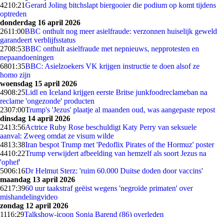
42
10:21
Gerard Joling bitchslapt biergooier die podium op komt tijdens
optreden
donderdag 16 april 2026
26
11:00
BBC onthult nog meer asielfraude: verzonnen huiselijk geweld
garandeert verblijfsstatus
27
08:53
BBC onthult asielfraude met nepnieuws, nepprotesten en
nepaandoeningen
68
01:35
BBC: Asielzoekers VK krijgen instructie te doen alsof ze
homo zijn
woensdag 15 april 2026
49
08:25
Lidl en Iceland krijgen eerste Britse junkfoodreclameban na
reclame 'ongezonde' producten
23
07:00
Trump's 'Jezus' plaatje al maanden oud, was aangepaste repost
dinsdag 14 april 2026
24
13:56
Actrice Ruby Rose beschuldigt Katy Perry van seksuele
aanval: Zweeg omdat ze visum wilde
48
13:38
Iran bespot Trump met 'Pedoflix Pirates of the Hormuz' poster
44
10:22
Trump verwijdert afbeelding van hemzelf als soort Jezus na
'ophef'
50
06:16
Dr Helmut Sterz: 'ruim 60.000 Duitse doden door vaccins'
maandag 13 april 2026
62
17:39
60 uur taakstraf geëist wegens 'negroïde primaten' over
mishandelingvideo
zondag 12 april 2026
11
16:29
Talkshow-icoon Sonja Barend (86) overleden