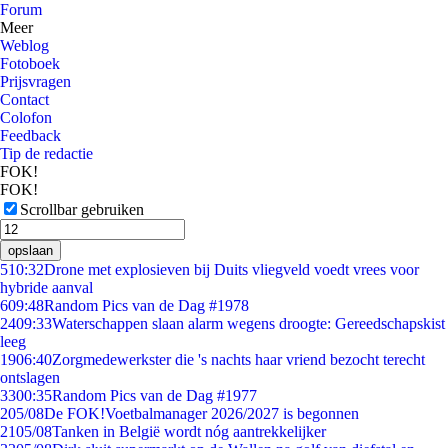
Forum
Meer
Weblog
Fotoboek
Prijsvragen
Contact
Colofon
Feedback
Tip de redactie
FOK!
FOK!
Scrollbar gebruiken
opslaan
5
10:32
Drone met explosieven bij Duits vliegveld voedt vrees voor
hybride aanval
6
09:48
Random Pics van de Dag #1978
24
09:33
Waterschappen slaan alarm wegens droogte: Gereedschapskist
leeg
19
06:40
Zorgmedewerkster die 's nachts haar vriend bezocht terecht
ontslagen
33
00:35
Random Pics van de Dag #1977
2
05/08
De FOK!Voetbalmanager 2026/2027 is begonnen
21
05/08
Tanken in België wordt nóg aantrekkelijker