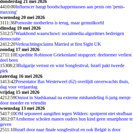
donderdag 21 mei 2026
44
10:00
Influencer hangt boodschappentassen aan penis om 'penis-
maxxing'
woensdag 20 mei 2026
31
11:36
Pornosite motherless is terug, maar gemuilkorfd
dinsdag 19 mei 2026
53
12:57
Waakhond waarschuwt: socialmedia-algoritmes bedreigen
democratie
24
12:20
Verkrachtingsclaims Married at first Sight UK
zondag 17 mei 2026
27
11:10
Expeditie Robinson Griekenland stopgezet: deelnemer verliest
deel been
153
08:23
Bulgarije verrast en wint Songfestival, Israël pakt tweede
plek
zaterdag 16 mei 2026
14
13:42
Presentator Bas Westerweel (62) overlijdt onverwachts thuis,
dag voor verjaardag
vrijdag 15 mei 2026
42
12:59
Onrust in Stadskanaal na extreme mishandeling 6-jarig meisje
door moeder en vriendin
woensdag 13 mei 2026
54
17:10
OM seponeert aangiften tegen Wilders: spotprent niet strafbaar
38
12:07
Arnhemse scholen manen ouders hun kind geen smartphone te
geven
25
11:10
Israël door naar finale songfestival en ook België is door