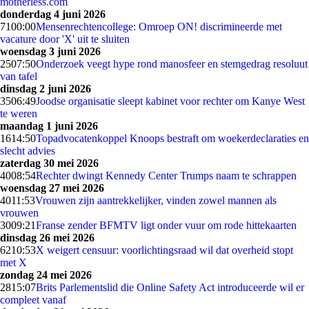
motherless.com
donderdag 4 juni 2026
71
00:00
Mensenrechtencollege: Omroep ON! discrimineerde met
vacature door 'X' uit te sluiten
woensdag 3 juni 2026
25
07:50
Onderzoek veegt hype rond manosfeer en stemgedrag resoluut
van tafel
dinsdag 2 juni 2026
35
06:49
Joodse organisatie sleept kabinet voor rechter om Kanye West
te weren
maandag 1 juni 2026
16
14:50
Topadvocatenkoppel Knoops bestraft om woekerdeclaraties en
slecht advies
zaterdag 30 mei 2026
40
08:54
Rechter dwingt Kennedy Center Trumps naam te schrappen
woensdag 27 mei 2026
40
11:53
Vrouwen zijn aantrekkelijker, vinden zowel mannen als
vrouwen
30
09:21
Franse zender BFMTV ligt onder vuur om rode hittekaarten
dinsdag 26 mei 2026
62
10:53
X weigert censuur: voorlichtingsraad wil dat overheid stopt
met X
zondag 24 mei 2026
28
15:07
Brits Parlementslid die Online Safety Act introduceerde wil er
compleet vanaf