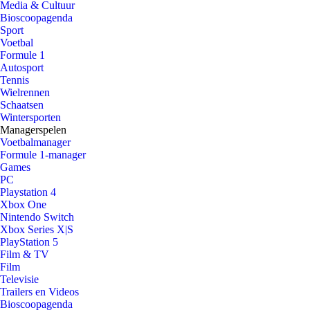
Media & Cultuur
Bioscoopagenda
Sport
Voetbal
Formule 1
Autosport
Tennis
Wielrennen
Schaatsen
Wintersporten
Managerspelen
Voetbalmanager
Formule 1-manager
Games
PC
Playstation 4
Xbox One
Nintendo Switch
Xbox Series X|S
PlayStation 5
Film & TV
Film
Televisie
Trailers en Videos
Bioscoopagenda