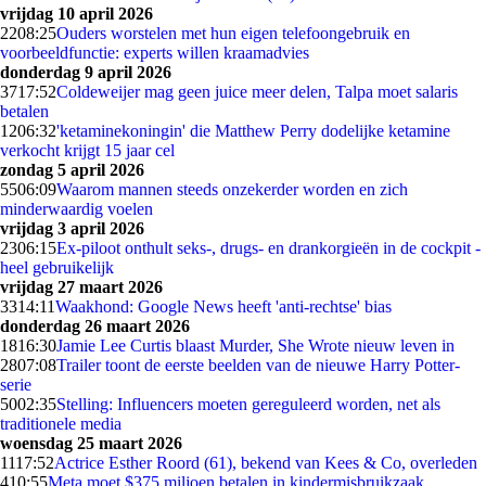
vrijdag 10 april 2026
22
08:25
Ouders worstelen met hun eigen telefoongebruik en
voorbeeldfunctie: experts willen kraamadvies
donderdag 9 april 2026
37
17:52
Coldeweijer mag geen juice meer delen, Talpa moet salaris
betalen
12
06:32
'ketaminekoningin' die Matthew Perry dodelijke ketamine
verkocht krijgt 15 jaar cel
zondag 5 april 2026
55
06:09
Waarom mannen steeds onzekerder worden en zich
minderwaardig voelen
vrijdag 3 april 2026
23
06:15
Ex-piloot onthult seks-, drugs- en drankorgieën in de cockpit -
heel gebruikelijk
vrijdag 27 maart 2026
33
14:11
Waakhond: Google News heeft 'anti-rechtse' bias
donderdag 26 maart 2026
18
16:30
Jamie Lee Curtis blaast Murder, She Wrote nieuw leven in
28
07:08
Trailer toont de eerste beelden van de nieuwe Harry Potter-
serie
50
02:35
Stelling: Influencers moeten gereguleerd worden, net als
traditionele media
woensdag 25 maart 2026
11
17:52
Actrice Esther Roord (61), bekend van Kees & Co, overleden
4
10:55
Meta moet $375 miljoen betalen in kindermisbruikzaak