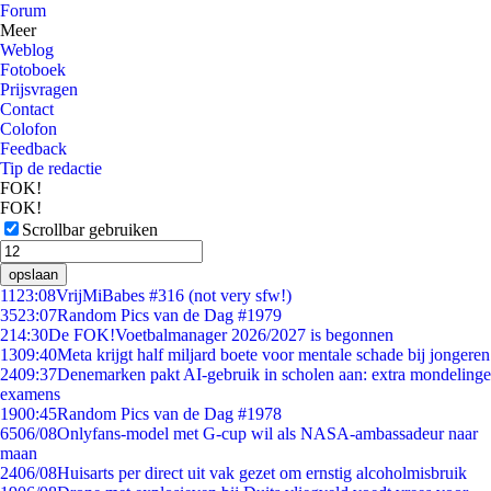
Forum
Meer
Weblog
Fotoboek
Prijsvragen
Contact
Colofon
Feedback
Tip de redactie
FOK!
FOK!
Scrollbar gebruiken
opslaan
11
23:08
VrijMiBabes #316 (not very sfw!)
35
23:07
Random Pics van de Dag #1979
2
14:30
De FOK!Voetbalmanager 2026/2027 is begonnen
13
09:40
Meta krijgt half miljard boete voor mentale schade bij jongeren
24
09:37
Denemarken pakt AI-gebruik in scholen aan: extra mondelinge
examens
19
00:45
Random Pics van de Dag #1978
65
06/08
Onlyfans-model met G-cup wil als NASA-ambassadeur naar
maan
24
06/08
Huisarts per direct uit vak gezet om ernstig alcoholmisbruik