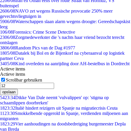
22
06/08
Iran en Oman eens over route Straat van Hormuz, VS
buitenspel
26
06/08
NAVO zet wegens Russische provocatie 250% meer
gevechtsvliegtuigen in
59
06/08
Waterschappen slaan alarm wegens droogte: Gereedschapskist
leeg
1
06/08
Forensics: Crime Scene Detective
23
06/08
Zorgmedewerkster die 's nachts haar vriend bezocht terecht
ontslagen
38
06/08
Random Pics van de Dag #1977
18
05/08
Datalek bij Bol en de Bijenkorf na cyberaanval op logistiek
partner Ceva
34
05/08
Kind overleden na aanrijding door AH-bestelbus in Dordrecht
Actieve items
Actieve items
Scrollbar gebruiken
opslaan
54
23:34
Dikke Van Dale neemt 'vulvalippen' op: 'stigma op
schaamlippen doorbreken'
18
23:32
Italië hindert reizigers uit Spanje na migratiecrisis Ceuta
11
23:30
Smokkelbende opgerold in Spanje, verdienden miljoenen aan
migranten
18
23:29
Vier aanhoudingen na doodsbedreiging burgemeester Depla
van Breda