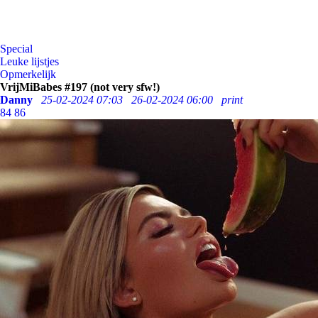
Special
Leuke lijstjes
Opmerkelijk
VrijMiBabes #197 (not very sfw!)
Danny
25-02-2024 07:03
26-02-2024 06:00
print
84
86