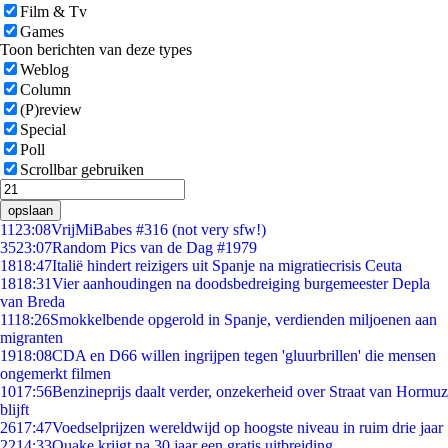
Film & Tv
Games
Toon berichten van deze types
Weblog
Column
(P)review
Special
Poll
Scrollbar gebruiken
opslaan
11
23:08
VrijMiBabes #316 (not very sfw!)
35
23:07
Random Pics van de Dag #1979
18
18:47
Italië hindert reizigers uit Spanje na migratiecrisis Ceuta
18
18:31
Vier aanhoudingen na doodsbedreiging burgemeester Depla
van Breda
11
18:26
Smokkelbende opgerold in Spanje, verdienden miljoenen aan
migranten
19
18:08
CDA en D66 willen ingrijpen tegen 'gluurbrillen' die mensen
ongemerkt filmen
10
17:56
Benzineprijs daalt verder, onzekerheid over Straat van Hormuz
blijft
26
17:47
Voedselprijzen wereldwijd op hoogste niveau in ruim drie jaar
22
14:33
Quake krijgt na 30 jaar een gratis uitbreiding