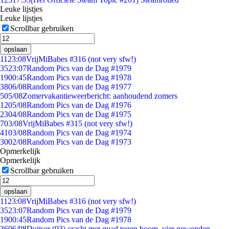
Leuke lijstjes
Leuke lijstjes
Scrollbar gebruiken
opslaan
11
23:08
VrijMiBabes #316 (not very sfw!)
35
23:07
Random Pics van de Dag #1979
19
00:45
Random Pics van de Dag #1978
38
06/08
Random Pics van de Dag #1977
5
05/08
Zomervakantieweerbericht: aanhoudend zomers
12
05/08
Random Pics van de Dag #1976
23
04/08
Random Pics van de Dag #1975
7
03/08
VrijMiBabes #315 (not very sfw!)
41
03/08
Random Pics van de Dag #1974
30
02/08
Random Pics van de Dag #1973
Opmerkelijk
Opmerkelijk
Scrollbar gebruiken
opslaan
11
23:08
VrijMiBabes #316 (not very sfw!)
35
23:07
Random Pics van de Dag #1979
19
00:45
Random Pics van de Dag #1978
36
06/08
Duitser (93) crasht met quad tegen boom, vier gewonden