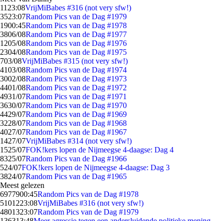
11
23:08
VrijMiBabes #316 (not very sfw!)
35
23:07
Random Pics van de Dag #1979
19
00:45
Random Pics van de Dag #1978
38
06/08
Random Pics van de Dag #1977
12
05/08
Random Pics van de Dag #1976
23
04/08
Random Pics van de Dag #1975
7
03/08
VrijMiBabes #315 (not very sfw!)
41
03/08
Random Pics van de Dag #1974
30
02/08
Random Pics van de Dag #1973
44
01/08
Random Pics van de Dag #1972
49
31/07
Random Pics van de Dag #1971
36
30/07
Random Pics van de Dag #1970
44
29/07
Random Pics van de Dag #1969
32
28/07
Random Pics van de Dag #1968
40
27/07
Random Pics van de Dag #1967
14
27/07
VrijMiBabes #314 (not very sfw!)
15
25/07
FOK!kers lopen de Nijmeegse 4-daagse: Dag 4
83
25/07
Random Pics van de Dag #1966
5
24/07
FOK!kers lopen de Nijmeegse 4-daagse: Dag 3
38
24/07
Random Pics van de Dag #1965
Meest gelezen
69779
00:45
Random Pics van de Dag #1978
51012
23:08
VrijMiBabes #316 (not very sfw!)
48013
23:07
Random Pics van de Dag #1979
1363
13:48
Meer agressie tegen een andersluidende politieke mening,