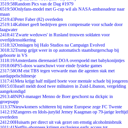
35
19:58
Random Pics van de Dag #1979
65
19:50
Onlyfans-model met G-cup wil als NASA-ambassadeur naar
maan
25
19:43
Peter Faber (82) overleden
25
19:14
Kabinet geeft bedrijven geen compensatie voor schade door
laagwater
24
18:41
'Zwarte weduwes' in Rusland trouwen soldaten voor
overlijdensuitkering
15
18:32
Ontslagen bij Halo Studios na Campaign Evolved
30
18:32
Trump grijpt weer in op automatisch staatsburgerschap bij
geboorte in VS
31
18:19
Amsterdams dierenasiel DOA overspoeld met babykonijntjes
19
18:06
PS5-doos waarschuwt voor einde fysieke games
23
17:58
OM eist TBS tegen verwarde man die agenten stak met
aardappelschilmesje
13
17:41
Meta krijgt half miljard boete voor mentale schade bij jongeren
69
15:03
Israël meldt dood twee militairen in Zuid-Libanon, vergelding
aangekondigd
29
13:48
NPO-manager Menno de Boer geschorst na dickpic in
groepsapp
1
13:37
Nieuwkomers schitteren bij ruime Europese zege FC Twente
14
12:19
Zangeres en Idols-jurylid Jerney Kaagman op 79-jarige leeftijd
overleden
24
12:00
Huisarts per direct uit vak gezet om ernstig alcoholmisbruik
10
11:41
Netflix-abonnees krijgen exclusieve early access tot