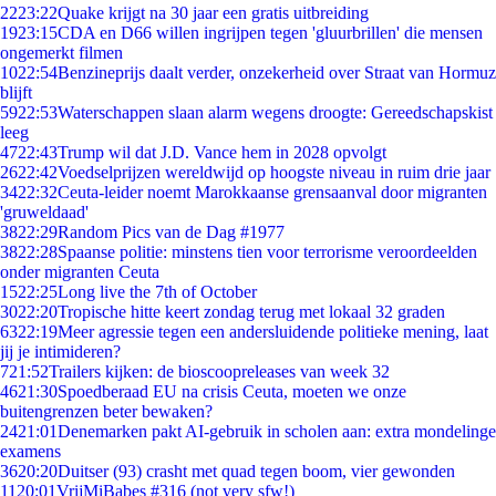
22
23:22
Quake krijgt na 30 jaar een gratis uitbreiding
19
23:15
CDA en D66 willen ingrijpen tegen 'gluurbrillen' die mensen
ongemerkt filmen
10
22:54
Benzineprijs daalt verder, onzekerheid over Straat van Hormuz
blijft
59
22:53
Waterschappen slaan alarm wegens droogte: Gereedschapskist
leeg
47
22:43
Trump wil dat J.D. Vance hem in 2028 opvolgt
26
22:42
Voedselprijzen wereldwijd op hoogste niveau in ruim drie jaar
34
22:32
Ceuta-leider noemt Marokkaanse grensaanval door migranten
'gruweldaad'
38
22:29
Random Pics van de Dag #1977
38
22:28
Spaanse politie: minstens tien voor terrorisme veroordeelden
onder migranten Ceuta
15
22:25
Long live the 7th of October
30
22:20
Tropische hitte keert zondag terug met lokaal 32 graden
63
22:19
Meer agressie tegen een andersluidende politieke mening, laat
jij je intimideren?
7
21:52
Trailers kijken: de bioscoopreleases van week 32
46
21:30
Spoedberaad EU na crisis Ceuta, moeten we onze
buitengrenzen beter bewaken?
24
21:01
Denemarken pakt AI-gebruik in scholen aan: extra mondelinge
examens
36
20:20
Duitser (93) crasht met quad tegen boom, vier gewonden
11
20:01
VrijMiBabes #316 (not very sfw!)