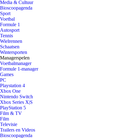
Media & Cultuur
Bioscoopagenda
Sport
Voetbal
Formule 1
Autosport
Tennis
Wielrennen
Schaatsen
Wintersporten
Managerspelen
Voetbalmanager
Formule 1-manager
Games
PC
Playstation 4
Xbox One
Nintendo Switch
Xbox Series X|S
PlayStation 5
Film & TV
Film
Televisie
Trailers en Videos
Bioscoopagenda