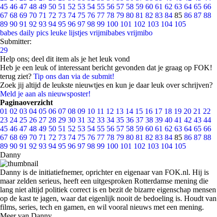
45
46
47
48
49
50
51
52
53
54
55
56
57
58
59
60
61
62
63
64
65
66
67
68
69
70
71
72
73
74
75
76
77
78
79
80
81
82
83
84
85
86
87
88
89
90
91
92
93
94
95
96
97
98
99
100
101
102
103
104
105
babes
daily pics
leuke lijstjes
vrijmibabes
vrijmibo
Submitter:
29
Help ons; deel dit item als je het leuk vond
Heb je een leuk of interessant bericht gevonden dat je graag op FOK!
terug ziet?
Tip ons dan via de submit!
Zoek jij altijd de leukste nieuwtjes en kun je daar leuk over schrijven?
Meld je aan als nieuwsposter!
Paginaoverzicht
01
02
03
04
05
06
07
08
09
10
11
12
13
14
15
16
17
18
19
20
21
22
23
24
25
26
27
28
29
30
31
32
33
34
35
36
37
38
39
40
41
42
43
44
45
46
47
48
49
50
51
52
53
54
55
56
57
58
59
60
61
62
63
64
65
66
67
68
69
70
71
72
73
74
75
76
77
78
79
80
81
82
83
84
85
86
87
88
89
90
91
92
93
94
95
96
97
98
99
100
101
102
103
104
105
Danny
Danny is de initiatiefnemer, oprichter en eigenaar van FOK.nl. Hij is
maar zelden serieus, heeft een uitgesproken Rotterdamse mening die
lang niet altijd politiek correct is en bezit de bizarre eigenschap mensen
op de kast te jagen, waar dat eigenlijk nooit de bedoeling is. Houdt van
films, series, tech en gamen, en wil vooral nieuws met een mening.
Meer van Danny