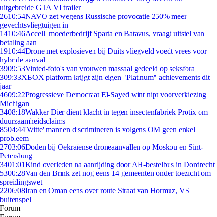
uitgebreide GTA VI trailer
26
10:54
NAVO zet wegens Russische provocatie 250% meer
gevechtsvliegtuigen in
14
10:46
Accell, moederbedrijf Sparta en Batavus, vraagt uitstel van
betaling aan
19
10:44
Drone met explosieven bij Duits vliegveld voedt vrees voor
hybride aanval
39
09:53
Vinted-foto's van vrouwen massaal gedeeld op seksfora
3
09:33
XBOX platform krijgt zijn eigen "Platinum" achievements dit
jaar
46
09:22
Progressieve Democraat El-Sayed wint nipt voorverkiezing
Michigan
34
08:18
Wakker Dier dient klacht in tegen insectenfabriek Protix om
duurzaamheidsclaims
85
04:44
'Witte' mannen discrimineren is volgens OM geen enkel
probleem
27
03:06
Doden bij Oekraïense droneaanvallen op Moskou en Sint-
Petersburg
34
01:01
Kind overleden na aanrijding door AH-bestelbus in Dordrecht
53
00:28
Van den Brink zet nog eens 14 gemeenten onder toezicht om
spreidingswet
22
06/08
Iran en Oman eens over route Straat van Hormuz, VS
buitenspel
Forum
Forum