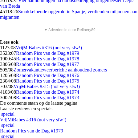
501
18:31
Vier aanhoudingen na doodsbedreiging burgemeester Depla
van Breda
451
18:26
Smokkelbende opgerold in Spanje, verdienden miljoenen aan
migranten
▼ Advertentie door Refinery89
Lees ook
11
23:08
VrijMiBabes #316 (not very sfw!)
35
23:07
Random Pics van de Dag #1979
19
00:45
Random Pics van de Dag #1978
38
06/08
Random Pics van de Dag #1977
5
05/08
Zomervakantieweerbericht: aanhoudend zomers
12
05/08
Random Pics van de Dag #1976
23
04/08
Random Pics van de Dag #1975
7
03/08
VrijMiBabes #315 (not very sfw!)
41
03/08
Random Pics van de Dag #1974
30
02/08
Random Pics van de Dag #1973
De comments staan op de laatste pagina
Laatste reviews en specials
special
VrijMiBabes #316 (not very sfw!)
special
Random Pics van de Dag #1979
special