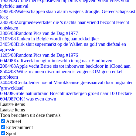
19
06/08
Drone met explosieven bij Duits vliegveld voedt vrees voor
hybride aanval
59
06/08
Waterschappen slaan alarm wegens droogte: Gereedschapskist
leeg
23
06/08
Zorgmedewerkster die 's nachts haar vriend bezocht terecht
ontslagen
38
06/08
Random Pics van de Dag #1977
21
05/08
Tanken in België wordt nóg aantrekkelijker
34
05/08
Dirk sluit supermarkt op de Wallen na golf van diefstal en
agressie
12
05/08
Random Pics van de Dag #1976
6
04/08
Kraftwerk brengt ruimteschip terug naar Eindhoven
20
04/08
Apple vecht Britse eis tot inbouwen backdoor in iCloud aan
85
04/08
'Witte' mannen discrimineren is volgens OM geen enkel
probleem
34
04/08
Ceuta-leider noemt Marokkaanse grensaanval door migranten
'gruweldaad'
6
04/08
Grote natuurbrand Boschhuizerbergen groeit naar 100 hectare
6
04/08
FOK! was even down
Laatste items
Laatste items
Toon berichten uit deze thema's
Actueel
Entertainment
Sport