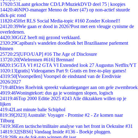
179
20:53
Laatst gekochte CD/LP/MuziekDVD deel 75 | koopjes
144
20:46
NPO-manager Menno de Boer (47) op non-actief stuurde
dick-pic rond
118
20:45
Het RLS Social Media-topic #160 Zonder Kolonel!!
241
20:39
Wie gaan er dood in 2026?Post met een vleugje cynisme de
overledenen.
44
20:30
GGZ heeft mij gezond verklaard.
23
20:29
Capibara's wandelen doodleuk het Braziliaanse parlement
binnen
257
20:25
[UFO/UAP] #16 The Age of Disclosure
137
20:20
[Wielrennen #616] Brennan!
68
20:15
GTA VI #12 GTA VI Extended look 27 Augustus Netflix/YT
10
20:13
[gratis] Videogames Part 9: Gratis en free-to-play games!
43
19:50
[Voorspellen] Voorspel de eindstand van de Eredivisie
2026/2027
7
19:48
Dries Roelvink spreekt vakantieganger aan om gele zwembroek
49
19:46
Woningtekort: dus ga je woningen slopen, logisch
241
19:46
Top 2000 Editie 2025 #243 Alle dikzakken willen op je
lijken
4
19:42
Last minute balie Schiphol
8
19:39
[2023] Australië: Voyager - Promise #2 - Ze komen naar
Tilburg
74
19:36
Een tactische/militaire analyse van het front in Oekraïne #31
148
19:32
[SBS6] Vandaag Inside #136 - Boekje pluggen.
5
19:29
Ik ga de fok-toto winnen dit jaar