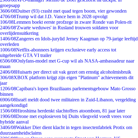
groepsapp
36
06/08
Duitser (93) crasht met quad tegen boom, vier gewonden
47
06/08
Trump wil dat J.D. Vance hem in 2028 opvolgt
1
06/08
Lemmen boekt eerste profzege in zware Ronde van Polen-rit
24
06/08
'Zwarte weduwes' in Rusland trouwen soldaten voor
overlijdensuitkering
14
06/08
Zangeres en Idols-jurylid Jerney Kaagman op 79-jarige leeftijd
overleden
10
06/08
Netflix-abonnees krijgen exclusieve early access tot
uitgebreide GTA VI trailer
65
06/08
Onlyfans-model met G-cup wil als NASA-ambassadeur naar
maan
24
06/08
Huisarts per direct uit vak gezet om ernstig alcoholmisbruik
3
06/08
XBOX platform krijgt zijn eigen "Platinum" achievements dit
jaar
12
06/08
Capibara's lopen Braziliaans parlementsgebouw Mato Grosso
binnen
69
06/08
Israël meldt dood twee militairen in Zuid-Libanon, vergelding
aangekondigd
15
06/08
Hiroshima herdenkt slachtoffers atoombom, 81 jaar later
19
06/08
Drone met explosieven bij Duits vliegveld voedt vrees voor
hybride aanval
34
06/08
Wakker Dier dient klacht in tegen insectenfabriek Protix om
duurzaamheidsclaims