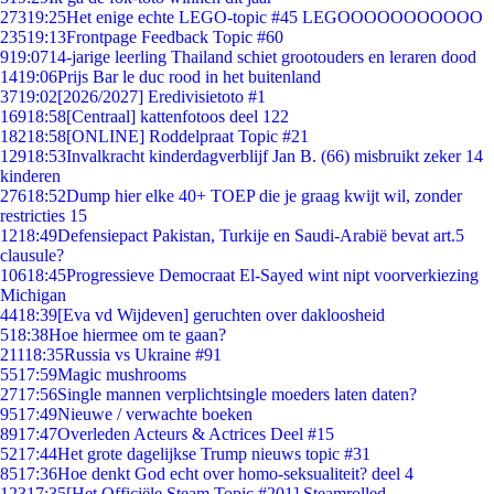
273
19:25
Het enige echte LEGO-topic #45 LEGOOOOOOOOOOO
235
19:13
Frontpage Feedback Topic #60
9
19:07
14-jarige leerling Thailand schiet grootouders en leraren dood
14
19:06
Prijs Bar le duc rood in het buitenland
37
19:02
[2026/2027] Eredivisietoto #1
169
18:58
[Centraal] kattenfotoos deel 122
182
18:58
[ONLINE] Roddelpraat Topic #21
129
18:53
Invalkracht kinderdagverblijf Jan B. (66) misbruikt zeker 14
kinderen
276
18:52
Dump hier elke 40+ TOEP die je graag kwijt wil, zonder
restricties 15
12
18:49
Defensiepact Pakistan, Turkije en Saudi-Arabië bevat art.5
clausule?
106
18:45
Progressieve Democraat El-Sayed wint nipt voorverkiezing
Michigan
44
18:39
[Eva vd Wijdeven] geruchten over dakloosheid
5
18:38
Hoe hiermee om te gaan?
211
18:35
Russia vs Ukraine #91
55
17:59
Magic mushrooms
27
17:56
Single mannen verplichtsingle moeders laten daten?
95
17:49
Nieuwe / verwachte boeken
89
17:47
Overleden Acteurs & Actrices Deel #15
52
17:44
Het grote dagelijkse Trump nieuws topic #31
85
17:36
Hoe denkt God echt over homo-seksualiteit? deel 4
123
17:35
[Het Officiële Steam Topic #201] Steamrolled