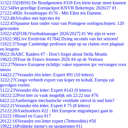
113
22:55
[SBS6] De Bondgenoten #318 Een klein kusje moet kunnen
3
22:54
Het gezellige Eurojackpot KNVB Bekertopic 2026/27 #1
272
22:49
De Avondetappe #176 - Met Ellen ten Damme.
73
22:48
Afvallen met injecties #4
12
22:45
Spaanse kust onder vuur van Portugese oorlogsschepen: 120
gewonden
110
22:45
[FOK!Voetbalmanager 2026/2027] #1 We zijn er weer
219
22:38
[Live Eredivisie #1784] Dying seconds van het seizoen!
118
22:37
Jonge Cambridge professor stapt op na claims over plagiaat
en leugens
90
22:36
ARC Raiders #7 - Don’t forget about Stella Montis
196
22:29
Tour de France femmes 2026 #4 op de Ventoux
3
22:27
Nieuwe Europese richtlijn: vaker repareren ipv vervangen voor
nieuw
144
22:27
Verander één letter: Expert #91 (10 letters)
32
22:27
Congo verbiedt export van koper en kobalt, Europa zal
gevolgen voelen
51
22:23
Verander één letter: Expert #143 (9 letters)
182
22:22
Post hier zo vaak mogelijk om 22:22 uur #76
64
22:22
Aanbrengen mechanische ventilatie zinvol in oud huis?
16
22:21
Verander één letter. Expert # 75 (8 letters)
251
22:20
Asielzoekers #22 : Het Europese migratiepact gaat in
232
22:18
Israel en Gaza #17
201
22:16
Verander een letter expert (7lettereditie) #50
199
22:16
Politieke meme's en spotprenten #11