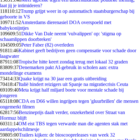
laat jij je intimideren?
1181
10:12
Trump grijpt weer in op automatisch staatsburgerschap bij
geboorte in VS
1097
11:52
Amsterdams dierenasiel DOA overspoeld met
babykonijntjes
1096
09:51
Dikke Van Dale neemt 'vulvalippen' op: 'stigma op
schaamlippen doorbreken'
1045
09:05
Peter Faber (82) overleden
918
11:46
Kabinet geeft bedrijven geen compensatie voor schade door
laagwater
879
11:08
Tropische hitte keert zondag terug met lokaal 32 graden
838
09:37
Denemarken pakt AI-gebruik in scholen aan: extra
mondelinge examens
734
14:33
Quake krijgt na 30 jaar een gratis uitbreiding
704
18:47
Italië hindert reizigers uit Spanje na migratiecrisis Ceuta
691
09:40
Meta krijgt half miljard boete voor mentale schade bij
jongeren
651
18:08
CDA en D66 willen ingrijpen tegen 'gluurbrillen' die mensen
ongemerkt filmen
628
17:56
Benzineprijs daalt verder, onzekerheid over Straat van
Hormuz blijft
603
11:14
OM eist TBS tegen verwarde man die agenten stak met
aardappelschilmesje
598
05:00
Trailers kijken: de bioscoopreleases van week 32