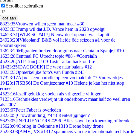
Scrollbar gebruiken
opslaan
88
23:35
Vrouwen willen geen man meer #30
40
23:33
Trump wil dat J.D. Vance hem in 2028 opvolgt
146
23:31
[WLR SC #417] Nieuw deel openen was kaputt
249
23:29
[Videoland] B&B vol liefde 6de seizoen #1 voor de
vooruitkijkers
136
23:29
Migranten breken door grens naar Ceuta in Spanje,l #10
16
23:28
Centraal FC Utrecht topic #88 - #CorreiaIn
45
23:26
[ATP Tour] #169 Tosti Tallon back on fire
114
23:25
[DAGBOEK] De weg naar balans #12
10
23:23
Opmerkelijke foto's van Funda #243
173
23:17
Ajax is een parodie op een voetbalclub #7 Vuurwerkjes
194
23:17
[SBS6] De Oranjezomer #10 Helene je kan het niet stop
ermee
45
23:16
Jezelf gelukkig voelen als vrijgezelle vijftiger
71
23:16
Techniekles verdwijnt uit onderbouw: maar half zo veel uren
als 2007
19
23:07
Peter Faber is overleden
38
23:05
[Crowdfunding] #443 Rentestijgingen?
56
23:05
[INFLUENCERS #296] Alles is welkom kneuzing of breuk
156
23:04
Oorlog in Oekraïne #1318 Drone baby drone
252
23:03
[AMV] VS #1312 spammers van de internationale rechtsorde