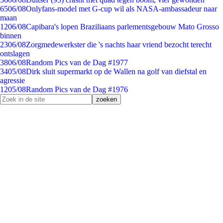
65
06/08
Onlyfans-model met G-cup wil als NASA-ambassadeur naar
maan
12
06/08
Capibara's lopen Braziliaans parlementsgebouw Mato Grosso
binnen
23
06/08
Zorgmedewerkster die 's nachts haar vriend bezocht terecht
ontslagen
38
06/08
Random Pics van de Dag #1977
34
05/08
Dirk sluit supermarkt op de Wallen na golf van diefstal en
agressie
12
05/08
Random Pics van de Dag #1976