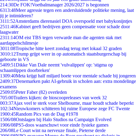
2
14:30
De FOK!Voetbalmanager 2026/2027 is begonnen
63
13:48
Meer agressie tegen een andersluidende politieke mening, laat
jij je intimideren?
31
11:52
Amsterdams dierenasiel DOA overspoeld met babykonijntjes
25
11:46
Kabinet geeft bedrijven geen compensatie voor schade door
laagwater
23
11:14
OM eist TBS tegen verwarde man die agenten stak met
aardappelschilmesje
30
11:08
Tropische hitte keert zondag terug met lokaal 32 graden
30
10:12
Trump grijpt weer in op automatisch staatsburgerschap bij
geboorte in VS
54
09:51
Dikke Van Dale neemt 'vulvalippen' op: 'stigma op
schaamlippen doorbreken'
13
09:40
Meta krijgt half miljard boete voor mentale schade bij jongeren
24
09:37
Denemarken pakt AI-gebruik in scholen aan: extra mondelinge
examens
25
09:05
Peter Faber (82) overleden
7
05:00
Trailers kijken: de bioscoopreleases van week 32
0
03:37
Ajax veel te sterk voor Shelbourne, maar houdt schade beperkt
1
02:34
Nieuwkomers schitteren bij ruime Europese zege FC Twente
19
00:45
Random Pics van de Dag #1978
15
06/08
Ontslagen bij Halo Studios na Campaign Evolved
19
06/08
PS5-doos waarschuwt voor einde fysieke games
2
06/08
Le Court wint na nerveuze finale, Pieterse derde
29
06/08
NPO-manager Menno de Boer geschorst na dickpic in