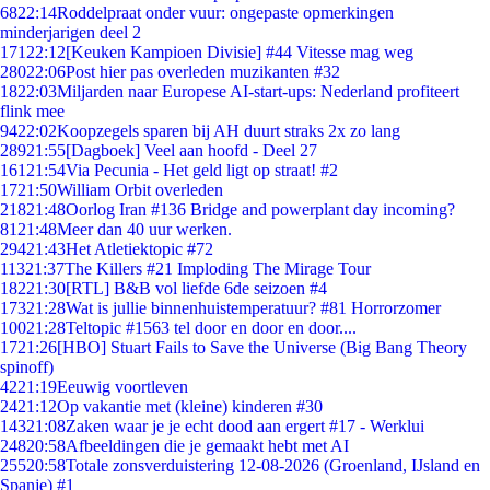
68
22:14
Roddelpraat onder vuur: ongepaste opmerkingen
minderjarigen deel 2
171
22:12
[Keuken Kampioen Divisie] #44 Vitesse mag weg
280
22:06
Post hier pas overleden muzikanten #32
18
22:03
Miljarden naar Europese AI-start-ups: Nederland profiteert
flink mee
94
22:02
Koopzegels sparen bij AH duurt straks 2x zo lang
289
21:55
[Dagboek] Veel aan hoofd - Deel 27
161
21:54
Via Pecunia - Het geld ligt op straat! #2
17
21:50
William Orbit overleden
218
21:48
Oorlog Iran #136 Bridge and powerplant day incoming?
81
21:48
Meer dan 40 uur werken.
294
21:43
Het Atletiektopic #72
113
21:37
The Killers #21 Imploding The Mirage Tour
182
21:30
[RTL] B&B vol liefde 6de seizoen #4
173
21:28
Wat is jullie binnenhuistemperatuur? #81 Horrorzomer
100
21:28
Teltopic #1563 tel door en door en door....
17
21:26
[HBO] Stuart Fails to Save the Universe (Big Bang Theory
spinoff)
42
21:19
Eeuwig voortleven
24
21:12
Op vakantie met (kleine) kinderen #30
143
21:08
Zaken waar je je echt dood aan ergert #17 - Werklui
248
20:58
Afbeeldingen die je gemaakt hebt met AI
255
20:58
Totale zonsverduistering 12-08-2026 (Groenland, IJsland en
Spanje) #1