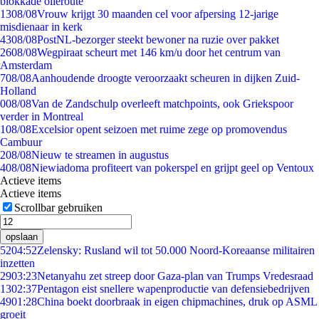
blokkade olieroute
13
08/08
Vrouw krijgt 30 maanden cel voor afpersing 12-jarige
misdienaar in kerk
43
08/08
PostNL-bezorger steekt bewoner na ruzie over pakket
26
08/08
Wegpiraat scheurt met 146 km/u door het centrum van
Amsterdam
7
08/08
Aanhoudende droogte veroorzaakt scheuren in dijken Zuid-
Holland
0
08/08
Van de Zandschulp overleeft matchpoints, ook Griekspoor
verder in Montreal
1
08/08
Excelsior opent seizoen met ruime zege op promovendus
Cambuur
2
08/08
Nieuw te streamen in augustus
4
08/08
Niewiadoma profiteert van pokerspel en grijpt geel op Ventoux
Actieve items
Actieve items
Scrollbar gebruiken
opslaan
52
04:52
Zelensky: Rusland wil tot 50.000 Noord-Koreaanse militairen
inzetten
29
03:23
Netanyahu zet streep door Gaza-plan van Trumps Vredesraad
13
02:37
Pentagon eist snellere wapenproductie van defensiebedrijven
49
01:28
China boekt doorbraak in eigen chipmachines, druk op ASML
groeit