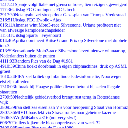
14
17:41
Spanje volgt Italië met grenscontroles, tien reizigers geweigerd
1
17:36
Uitslag FC Groningen - FC Utrecht
29
17:30
Netanyahu zet streep door Gaza-plan van Trumps Vredesraad
2
16:51
Uitslag PEC Zwolle - Ajax
0
16:11
Almansa wint Moto3-race Silverstone, Uriarte profiteert niet
van afwezige kampioenschapsleider
1
15:31
Uitslag Sparta - Feyenoord
0
14:46
Aprilia domineert Britse Grand Prix op Silverstone met dubbele
top-3
0
13:59
Sensationele Moto2-race Silverstone levert nieuwe winnaar op,
Nederlanders buiten de punten
41
11:03
Random Pics van de Dag #1981
49
10:39
China boekt doorbraak in eigen chipmachines, druk op ASML
groeit
16
10:24
FIFA ziet kritiek op Infantino als desinformatie, Noorwegen
eist zijn aftreden
13
10:03
Inbraak bij Haagse politie: dieven betrapt bij stelen illegale
sigaretten
27
09:50
Nachtelijk gebiedsverbod brengt rust terug in Rotterdamse
wijk
38
09:39
Iran stelt zes eisen aan VS voor heropening Straat van Hormuz
28
07:36
MIVD-baas lekt via Strava routes naar geheime kazerne
16
06:35
VrijMiBabes #316 (not very sfw!)
6
06:30
Trailers kijken: de bioscoopreleases van week 32
76
09/08
Random Pics van de Dag #1980