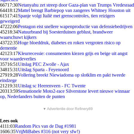
667
17:30
Netanyahu zet streep door Gaza-plan van Trumps Vredesraad
644
18:12
Mattel brengt Barbiepop van zangeres Whitney Houston uit
615
17:41
Spanje volgt Italië met grenscontroles, tien reizigers
geweigerd
472
22:06
Pentagon eist snellere wapenproductie van defensiebedrijven
452
18:34
Natuurbrand bij Soesterduinen geblust, brandweer
waarschuwt kijkers
437
22:35
Hoge bloeddruk, diabetes en roken vergroten risico op
dementie
421
23:17
Kleurrecessie: consumenten kiezen grijs en beige uit angst
voor waardeverlies
357
16:51
Uitslag PEC Zwolle - Ajax
348
15:31
Uitslag Sparta - Feyenoord
279
19:28
Vollering breekt Niewiadoma op slotklim en pakt tweede
eindzege
212
19:31
Uitslag sc Heerenveen - FC Twente
203
13:59
Sensationele Moto2-race Silverstone levert nieuwe winnaar
op, Nederlanders buiten de punten
▼ Advertentie door Refinery89
Lees ook
41
11:03
Random Pics van de Dag #1981
16
06:35
VrijMiBabes #316 (not very sfw!)