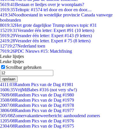
56
19:41
Bestaan er liedjes over je woonplaats?
19
19:35
Teltopic #1574 tel door en door en door....
4
19:34
Noodtoestand in westelijke provincie Canada vanwege
bosbranden
80
19:32
Het grote dagelijkse Trump nieuws topic #31
152
19:31
Verander één letter: Expert #91 (10 letters)
59
19:29
Verander één letter: Expert #143 (9 letters)
24
19:28
Verander één letter. Expert # 75 (8 letters)
127
19:27
Nederland toen
79
19:26
PDC Nieuws #15: Matchfixing
Leuke lijstjes
Leuke lijstjes
Scrollbar gebruiken
opslaan
41
11:03
Random Pics van de Dag #1981
16
06:35
VrijMiBabes #316 (not very sfw!)
76
09/08
Random Pics van de Dag #1980
35
08/08
Random Pics van de Dag #1979
20
07/08
Random Pics van de Dag #1978
38
06/08
Random Pics van de Dag #1977
5
05/08
Zomervakantieweerbericht: aanhoudend zomers
12
05/08
Random Pics van de Dag #1976
23
04/08
Random Pics van de Dag #1975