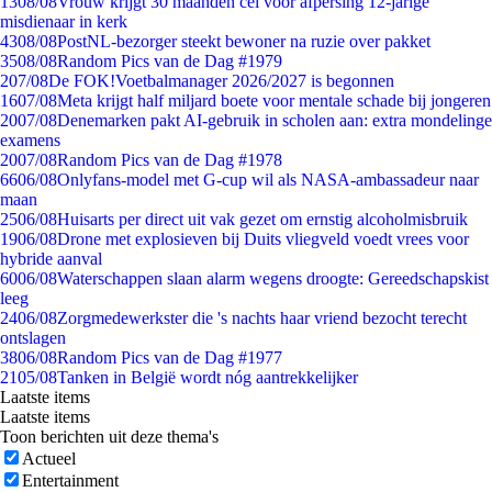
13
08/08
Vrouw krijgt 30 maanden cel voor afpersing 12-jarige
misdienaar in kerk
43
08/08
PostNL-bezorger steekt bewoner na ruzie over pakket
35
08/08
Random Pics van de Dag #1979
2
07/08
De FOK!Voetbalmanager 2026/2027 is begonnen
16
07/08
Meta krijgt half miljard boete voor mentale schade bij jongeren
20
07/08
Denemarken pakt AI-gebruik in scholen aan: extra mondelinge
examens
20
07/08
Random Pics van de Dag #1978
66
06/08
Onlyfans-model met G-cup wil als NASA-ambassadeur naar
maan
25
06/08
Huisarts per direct uit vak gezet om ernstig alcoholmisbruik
19
06/08
Drone met explosieven bij Duits vliegveld voedt vrees voor
hybride aanval
60
06/08
Waterschappen slaan alarm wegens droogte: Gereedschapskist
leeg
24
06/08
Zorgmedewerkster die 's nachts haar vriend bezocht terecht
ontslagen
38
06/08
Random Pics van de Dag #1977
21
05/08
Tanken in België wordt nóg aantrekkelijker
Laatste items
Laatste items
Toon berichten uit deze thema's
Actueel
Entertainment