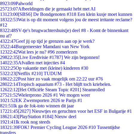
89
23:09
Palworld
257
23:07
Afbeeldingen die je gemaakt hebt met AI
131
23:00
[SBS6] De Bondgenoten #318 Een klein kusje moet kunnen
183
22:53
Wat is op dit moment volgens jou de meest irritante reclame?
#12
83
22:48
SV-tje's brugwachtershuis(je) deel #8 - Komt de binnenkant
nu af?
43
22:47
Geef jij op tijd je grenzen aan op je werk?
35
22:44
Burgemeester Mamdani van New York
123
22:42
Wat lees je nu? #96 zomerlezen
298
22:35
[Live Eredivisie #1787] We zijn begonnen!
140
22:35
Afvallen met injecties #4
33
22:25
Op vakantie met (kleine) kinderen #30
53
22:23
[Netflix #210] TUDUM
186
22:22
Post hier zo vaak mogelijk om 22:22 uur #76
280
22:14
Tropisch aquarium #73 - Het blijft toch kriebelen.
126
22:12
[Het Officiële Steam Topic #201] Steamrolled
275
21:52
Wielerprono 2026 #1 We mogen weer
10
21:52
EK Zwemsporten 2026 te Parijs #1
8
21:51
Ik ga de fok-toto winnen dit jaar
172
21:45
[2027] Nieuwtjes en geruchten voor het ESF in Bulgarije #1
186
21:43
[PlayStation #184] Nieuw deel
19
21:41
Ik rook nog steeds
183
21:39
FOK! Premier Cycling League 2026 #10 Tussentijdse
transfers