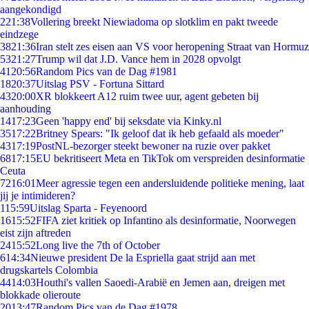
aangekondigd
2
21:38
Vollering breekt Niewiadoma op slotklim en pakt tweede
eindzege
38
21:36
Iran stelt zes eisen aan VS voor heropening Straat van Hormuz
53
21:27
Trump wil dat J.D. Vance hem in 2028 opvolgt
41
20:56
Random Pics van de Dag #1981
18
20:37
Uitslag PSV - Fortuna Sittard
43
20:00
XR blokkeert A12 ruim twee uur, agent gebeten bij
aanhouding
14
17:23
Geen 'happy end' bij seksdate via Kinky.nl
35
17:22
Britney Spears: "Ik geloof dat ik heb gefaald als moeder"
43
17:19
PostNL-bezorger steekt bewoner na ruzie over pakket
68
17:15
EU bekritiseert Meta en TikTok om verspreiden desinformatie
Ceuta
72
16:01
Meer agressie tegen een andersluidende politieke mening, laat
jij je intimideren?
1
15:59
Uitslag Sparta - Feyenoord
16
15:52
FIFA ziet kritiek op Infantino als desinformatie, Noorwegen
eist zijn aftreden
24
15:52
Long live the 7th of October
6
14:34
Nieuwe president De la Espriella gaat strijd aan met
drugskartels Colombia
44
14:03
Houthi's vallen Saoedi-Arabië en Jemen aan, dreigen met
blokkade olieroute
20
13:47
Random Pics van de Dag #1978