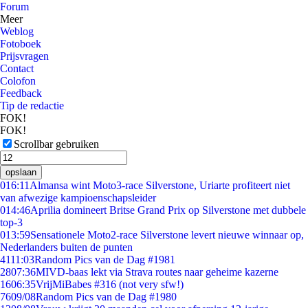
Forum
Meer
Weblog
Fotoboek
Prijsvragen
Contact
Colofon
Feedback
Tip de redactie
FOK!
FOK!
Scrollbar gebruiken
opslaan
0
16:11
Almansa wint Moto3-race Silverstone, Uriarte profiteert niet
van afwezige kampioenschapsleider
0
14:46
Aprilia domineert Britse Grand Prix op Silverstone met dubbele
top-3
0
13:59
Sensationele Moto2-race Silverstone levert nieuwe winnaar op,
Nederlanders buiten de punten
41
11:03
Random Pics van de Dag #1981
28
07:36
MIVD-baas lekt via Strava routes naar geheime kazerne
16
06:35
VrijMiBabes #316 (not very sfw!)
76
09/08
Random Pics van de Dag #1980