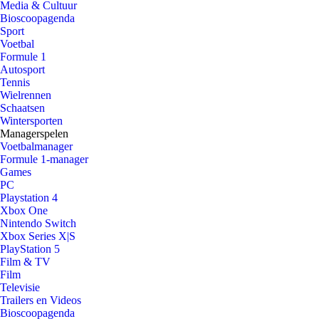
Media & Cultuur
Bioscoopagenda
Sport
Voetbal
Formule 1
Autosport
Tennis
Wielrennen
Schaatsen
Wintersporten
Managerspelen
Voetbalmanager
Formule 1-manager
Games
PC
Playstation 4
Xbox One
Nintendo Switch
Xbox Series X|S
PlayStation 5
Film & TV
Film
Televisie
Trailers en Videos
Bioscoopagenda