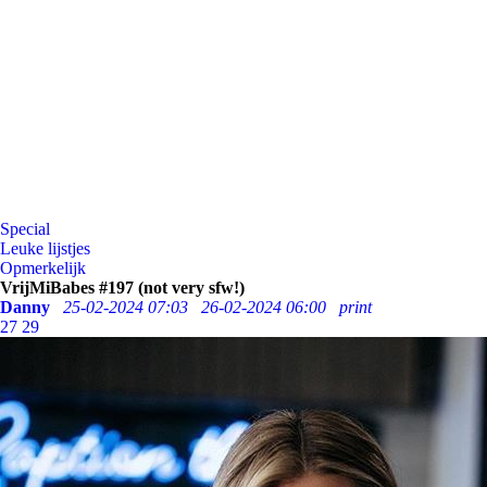
Special
Leuke lijstjes
Opmerkelijk
VrijMiBabes #197 (not very sfw!)
Danny
25-02-2024 07:03
26-02-2024 06:00
print
27
29