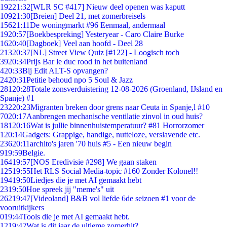
192
21:32
[WLR SC #417] Nieuw deel openen was kaputt
109
21:30
[Breien] Deel 21, met zomerbreisels
156
21:11
De woningmarkt #96 Eenmaal, andermaal
19
20:57
[Boekbespreking] Yesteryear - Caro Claire Burke
16
20:40
[Dagboek] Veel aan hoofd - Deel 28
213
20:37
[NL] Street View Quiz [#122] - Loogisch toch
39
20:34
Prijs Bar le duc rood in het buitenland
4
20:33
Bij Edit ALT-S opvangen?
24
20:31
Petitie behoud npo 5 Soul & Jazz
281
20:28
Totale zonsverduistering 12-08-2026 (Groenland, IJsland en
Spanje) #1
232
20:23
Migranten breken door grens naar Ceuta in Spanje,l #10
70
20:17
Aanbrengen mechanische ventilatie zinvol in oud huis?
181
20:16
Wat is jullie binnenhuistemperatuur? #81 Horrorzomer
1
20:14
Gadgets: Grappige, handige, nutteloze, verslavende etc.
236
20:11
archito's jaren '70 huis #5 - Een nieuw begin
9
19:59
Belgie.
164
19:57
[NOS Eredivisie #298] We gaan staken
125
19:55
Het RLS Social Media-topic #160 Zonder Kolonel!!
194
19:50
Liedjes die je met AI gemaakt hebt
23
19:50
Hoe spreek jij "meme's" uit
262
19:47
[Videoland] B&B vol liefde 6de seizoen #1 voor de
vooruitkijkers
0
19:44
Tools die je met AI gemaakt hebt.
12
19:42
Wat is dit jaar de ultieme zomerhit?