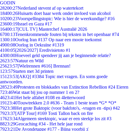
GODIN
282
00:27
Nederland stevent af op watertekort
184
00:26
Huisarts doet haar werk onder invloed van alcohol
102
00:23
Voorspellingstopic: Wie is hier de weerkundige? #16
236
00:19
Israel en Gaza #17
164
00:17
[CUL TV] Masterchef Australië 2026
67
00:13
Tenenkrommende fouten bij teksten in het openbaar #74
13
00:10
Oorlog Iran #137 Op naar een mooie toekomst
49
00:08
Oorlog in Oekraïne #1319
41
00:05
[2026/2027] Eredivisietoto #1
43
00:00
Hoeveel geld spendeer jij aan je beginnende relatie?
26
23:57
Natuur en Wild
256
23:57
[Wielrennen #616] Brennan!
1
23:57
Starten met 3d printen
151
23:53
[AKQ] #3384 Topic met vragen. En soms goede
antwoorden.
285
23:49
Protesten en blokkades van Extinction Rebellion #24 Eieren
7
23:46
Wat staat bij jou op nummer 1 en 2?
46
23:41
Het hele alfabet #108 en 4letterwoord
191
23:40
Touwtrekken 2.0 #636 - Team 1 beste team *G* *O*
79
23:38
Het grote Baktopic (voor bakfoto's, -vragen en -tips) #42
79
23:37
[ATP Tour] #169 Tosti Tallon back on fire
176
23:34
Algemeen steektopic, waar er een steekje los zit #3
88
23:29
Geocaching #34 - Het hele jaar rond
79
23:21
De Avondetappe #177 - Bijna voorbij :(