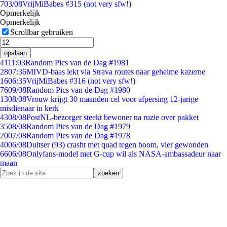
7
03/08
VrijMiBabes #315 (not very sfw!)
Opmerkelijk
Opmerkelijk
Scrollbar gebruiken
opslaan
41
11:03
Random Pics van de Dag #1981
28
07:36
MIVD-baas lekt via Strava routes naar geheime kazerne
16
06:35
VrijMiBabes #316 (not very sfw!)
76
09/08
Random Pics van de Dag #1980
13
08/08
Vrouw krijgt 30 maanden cel voor afpersing 12-jarige
misdienaar in kerk
43
08/08
PostNL-bezorger steekt bewoner na ruzie over pakket
35
08/08
Random Pics van de Dag #1979
20
07/08
Random Pics van de Dag #1978
40
06/08
Duitser (93) crasht met quad tegen boom, vier gewonden
66
06/08
Onlyfans-model met G-cup wil als NASA-ambassadeur naar
maan