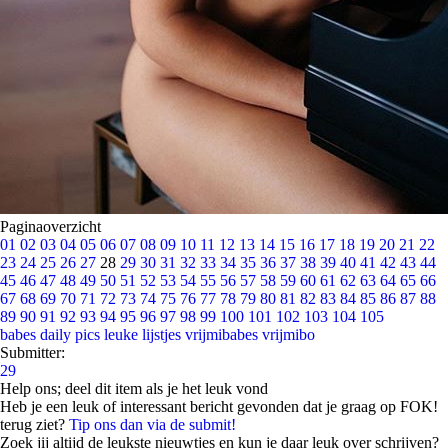
Paginaoverzicht
01
02
03
04
05
06
07
08
09
10
11
12
13
14
15
16
17
18
19
20
21
22
23
24
25
26
27
28
29
30
31
32
33
34
35
36
37
38
39
40
41
42
43
44
45
46
47
48
49
50
51
52
53
54
55
56
57
58
59
60
61
62
63
64
65
66
67
68
69
70
71
72
73
74
75
76
77
78
79
80
81
82
83
84
85
86
87
88
89
90
91
92
93
94
95
96
97
98
99
100
101
102
103
104
105
babes
daily pics
leuke lijstjes
vrijmibabes
vrijmibo
Submitter:
29
Help ons; deel dit item als je het leuk vond
Heb je een leuk of interessant bericht gevonden dat je graag op FOK!
terug ziet?
Tip ons dan via de submit!
Zoek jij altijd de leukste nieuwtjes en kun je daar leuk over schrijven?