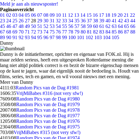
Meld je aan als nieuwsposter!
Paginaoverzicht
01
02
03
04
05
06
07
08
09
10
11
12
13
14
15
16
17
18
19
20
21
22
23
24
25
26
27
28
29
30
31
32
33
34
35
36
37
38
39
40
41
42
43
44
45
46
47
48
49
50
51
52
53
54
55
56
57
58
59
60
61
62
63
64
65
66
67
68
69
70
71
72
73
74
75
76
77
78
79
80
81
82
83
84
85
86
87
88
89
90
91
92
93
94
95
96
97
98
99
100
101
102
103
104
105
Danny
Danny is de initiatiefnemer, oprichter en eigenaar van FOK.nl. Hij is
maar zelden serieus, heeft een uitgesproken Rotterdamse mening die
lang niet altijd politiek correct is en bezit de bizarre eigenschap mensen
op de kast te jagen, waar dat eigenlijk nooit de bedoeling is. Houdt van
films, series, tech en gamen, en wil vooral nieuws met een mening.
Meer van Danny
41
11:03
Random Pics van de Dag #1981
16
06:35
VrijMiBabes #316 (not very sfw!)
76
09/08
Random Pics van de Dag #1980
35
08/08
Random Pics van de Dag #1979
20
07/08
Random Pics van de Dag #1978
38
06/08
Random Pics van de Dag #1977
12
05/08
Random Pics van de Dag #1976
23
04/08
Random Pics van de Dag #1975
7
03/08
VrijMiBabes #315 (not very sfw!)
41
03/08
Random Pics van de Dag #1974