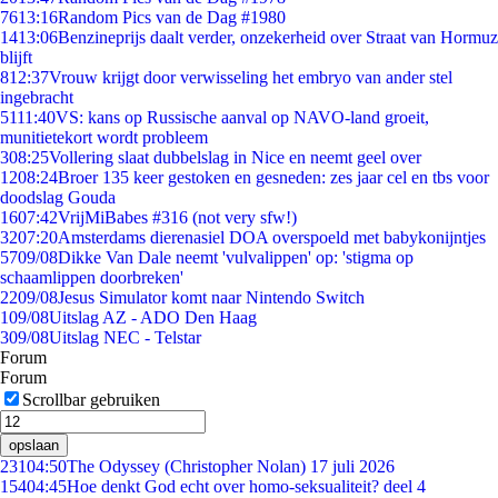
76
13:16
Random Pics van de Dag #1980
14
13:06
Benzineprijs daalt verder, onzekerheid over Straat van Hormuz
blijft
8
12:37
Vrouw krijgt door verwisseling het embryo van ander stel
ingebracht
51
11:40
VS: kans op Russische aanval op NAVO-land groeit,
munitietekort wordt probleem
3
08:25
Vollering slaat dubbelslag in Nice en neemt geel over
12
08:24
Broer 135 keer gestoken en gesneden: zes jaar cel en tbs voor
doodslag Gouda
16
07:42
VrijMiBabes #316 (not very sfw!)
32
07:20
Amsterdams dierenasiel DOA overspoeld met babykonijntjes
57
09/08
Dikke Van Dale neemt 'vulvalippen' op: 'stigma op
schaamlippen doorbreken'
22
09/08
Jesus Simulator komt naar Nintendo Switch
1
09/08
Uitslag AZ - ADO Den Haag
3
09/08
Uitslag NEC - Telstar
Forum
Forum
Scrollbar gebruiken
opslaan
231
04:50
The Odyssey (Christopher Nolan) 17 juli 2026
154
04:45
Hoe denkt God echt over homo-seksualiteit? deel 4