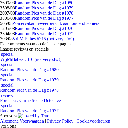
76
09/08
Random Pics van de Dag #1980
35
08/08
Random Pics van de Dag #1979
20
07/08
Random Pics van de Dag #1978
38
06/08
Random Pics van de Dag #1977
5
05/08
Zomervakantieweerbericht: aanhoudend zomers
12
05/08
Random Pics van de Dag #1976
23
04/08
Random Pics van de Dag #1975
7
03/08
VrijMiBabes #315 (not very sfw!)
De comments staan op de laatste pagina
Laatste reviews en specials
special
VrijMiBabes #316 (not very sfw!)
special
Random Pics van de Dag #1980
special
Random Pics van de Dag #1979
special
Random Pics van de Dag #1978
review
Forensics: Crime Scene Detective
special
Random Pics van de Dag #1977
Sponsors
Algemene Voorwaarden
|
Privacy Policy
|
Cookievoorkeuren
Volg ons