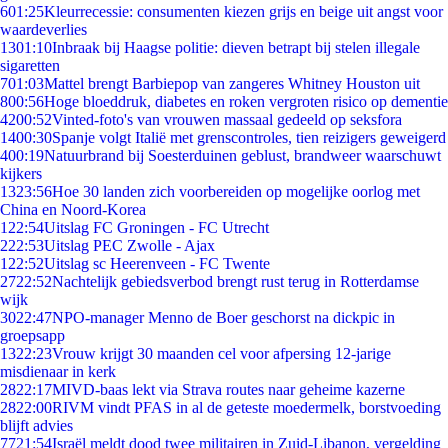
6
01:25
Kleurrecessie: consumenten kiezen grijs en beige uit angst voor
waardeverlies
13
01:10
Inbraak bij Haagse politie: dieven betrapt bij stelen illegale
sigaretten
7
01:03
Mattel brengt Barbiepop van zangeres Whitney Houston uit
8
00:56
Hoge bloeddruk, diabetes en roken vergroten risico op dementie
42
00:52
Vinted-foto's van vrouwen massaal gedeeld op seksfora
14
00:30
Spanje volgt Italië met grenscontroles, tien reizigers geweigerd
4
00:19
Natuurbrand bij Soesterduinen geblust, brandweer waarschuwt
kijkers
13
23:56
Hoe 30 landen zich voorbereiden op mogelijke oorlog met
China en Noord-Korea
1
22:54
Uitslag FC Groningen - FC Utrecht
2
22:53
Uitslag PEC Zwolle - Ajax
1
22:52
Uitslag sc Heerenveen - FC Twente
27
22:52
Nachtelijk gebiedsverbod brengt rust terug in Rotterdamse
wijk
30
22:47
NPO-manager Menno de Boer geschorst na dickpic in
groepsapp
13
22:23
Vrouw krijgt 30 maanden cel voor afpersing 12-jarige
misdienaar in kerk
28
22:17
MIVD-baas lekt via Strava routes naar geheime kazerne
28
22:00
RIVM vindt PFAS in al de geteste moedermelk, borstvoeding
blijft advies
77
21:54
Israël meldt dood twee militairen in Zuid-Libanon, vergelding