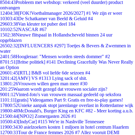
85
04:43
Probleem met webshop: verkeerd (veel duurder) product
ontvangen
124
04:38
[FOK!Voetbalmanager 2026/2027] #1 We zijn er weer
103
03:43
De Schatkamer van Beeld & Geluid #4
296
03:38
Van kleuter tot puber deel 184
101
02:52
NASCAR #67
15
02:38
Nieuwe flitspaal in Hollandscheveld binnen 24 uur
opgeblazen
265
02:32
[INFLUENCERS #297] Toetjes & Bevers & Zwemmen in
water
24
01:58
Hoogleraar: "Mensen worden steeds dommer" #2
87
01:51
[Britse politiek] #141 Declining Gracefully Was Never Really
an Option
206
01:45
[RTL] B&B vol liefde 6de seizoen #4
32
01:42
[AMV] VS #1313 Lying sack of shit.
138
01:26
Vrouwen willen geen man meer #30
2
01:25
Waarom wordt gezegd dat vrouwen socialer zijn?
90
01:12
Vinted-foto's van vrouwen massaal gedeeld op seksfora
11
01:11
[gratis] Videogames Part 9: Gratis en free-to-play games!
178
00:52
Unieke aanpak stopt jarenlange overlast in Rotterdamse wijk
198
00:48
McDonald's, Burger King en KFC #82 - Meer korting a.u.b.
215
00:44
[NPO2] Zomergasten 2026 #1
105
00:43
[IndyCar] #115 We're in Nashville Tennessee
119
00:34
30 asielzoekers kosten 1 miljoen in hotel centrum Haarlem
127
00:33
Tour de France femmes 2026 #7 Allez vooruit DEMI