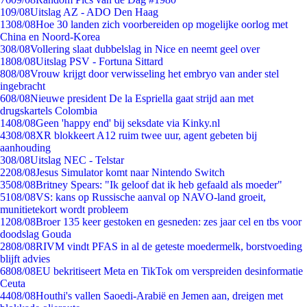
1
09/08
Uitslag AZ - ADO Den Haag
13
08/08
Hoe 30 landen zich voorbereiden op mogelijke oorlog met
China en Noord-Korea
3
08/08
Vollering slaat dubbelslag in Nice en neemt geel over
18
08/08
Uitslag PSV - Fortuna Sittard
8
08/08
Vrouw krijgt door verwisseling het embryo van ander stel
ingebracht
6
08/08
Nieuwe president De la Espriella gaat strijd aan met
drugskartels Colombia
14
08/08
Geen 'happy end' bij seksdate via Kinky.nl
43
08/08
XR blokkeert A12 ruim twee uur, agent gebeten bij
aanhouding
3
08/08
Uitslag NEC - Telstar
22
08/08
Jesus Simulator komt naar Nintendo Switch
35
08/08
Britney Spears: "Ik geloof dat ik heb gefaald als moeder"
51
08/08
VS: kans op Russische aanval op NAVO-land groeit,
munitietekort wordt probleem
12
08/08
Broer 135 keer gestoken en gesneden: zes jaar cel en tbs voor
doodslag Gouda
28
08/08
RIVM vindt PFAS in al de geteste moedermelk, borstvoeding
blijft advies
68
08/08
EU bekritiseert Meta en TikTok om verspreiden desinformatie
Ceuta
44
08/08
Houthi's vallen Saoedi-Arabië en Jemen aan, dreigen met