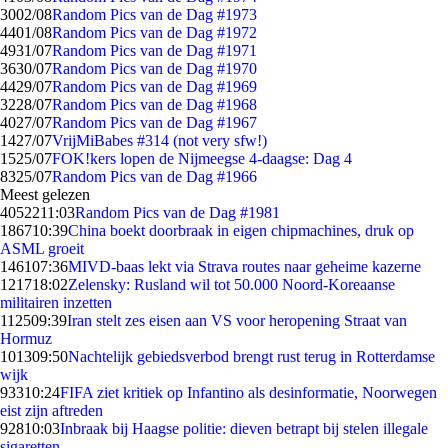
30
02/08
Random Pics van de Dag #1973
44
01/08
Random Pics van de Dag #1972
49
31/07
Random Pics van de Dag #1971
36
30/07
Random Pics van de Dag #1970
44
29/07
Random Pics van de Dag #1969
32
28/07
Random Pics van de Dag #1968
40
27/07
Random Pics van de Dag #1967
14
27/07
VrijMiBabes #314 (not very sfw!)
15
25/07
FOK!kers lopen de Nijmeegse 4-daagse: Dag 4
83
25/07
Random Pics van de Dag #1966
Meest gelezen
40522
11:03
Random Pics van de Dag #1981
1867
10:39
China boekt doorbraak in eigen chipmachines, druk op
ASML groeit
1461
07:36
MIVD-baas lekt via Strava routes naar geheime kazerne
1217
18:02
Zelensky: Rusland wil tot 50.000 Noord-Koreaanse
militairen inzetten
1125
09:39
Iran stelt zes eisen aan VS voor heropening Straat van
Hormuz
1013
09:50
Nachtelijk gebiedsverbod brengt rust terug in Rotterdamse
wijk
933
10:24
FIFA ziet kritiek op Infantino als desinformatie, Noorwegen
eist zijn aftreden
928
10:03
Inbraak bij Haagse politie: dieven betrapt bij stelen illegale
sigaretten