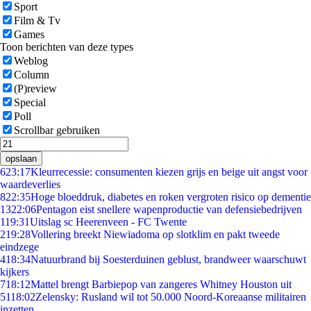
Sport
Film & Tv
Games
Toon berichten van deze types
Weblog
Column
(P)review
Special
Poll
Scrollbar gebruiken
opslaan
6
23:17
Kleurrecessie: consumenten kiezen grijs en beige uit angst voor
waardeverlies
8
22:35
Hoge bloeddruk, diabetes en roken vergroten risico op dementie
13
22:06
Pentagon eist snellere wapenproductie van defensiebedrijven
1
19:31
Uitslag sc Heerenveen - FC Twente
2
19:28
Vollering breekt Niewiadoma op slotklim en pakt tweede
eindzege
4
18:34
Natuurbrand bij Soesterduinen geblust, brandweer waarschuwt
kijkers
7
18:12
Mattel brengt Barbiepop van zangeres Whitney Houston uit
51
18:02
Zelensky: Rusland wil tot 50.000 Noord-Koreaanse militairen
inzetten