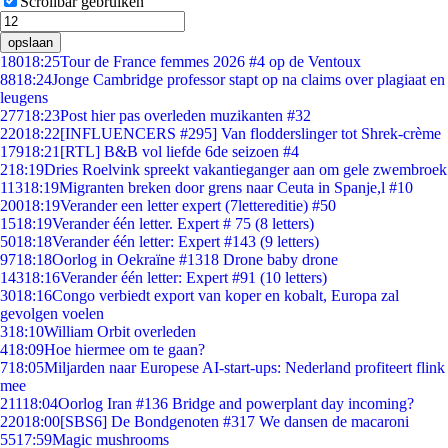
Scrollbar gebruiken
opslaan
180
18:25
Tour de France femmes 2026 #4 op de Ventoux
88
18:24
Jonge Cambridge professor stapt op na claims over plagiaat en
leugens
277
18:23
Post hier pas overleden muzikanten #32
220
18:22
[INFLUENCERS #295] Van flodderslinger tot Shrek-crème
179
18:21
[RTL] B&B vol liefde 6de seizoen #4
2
18:19
Dries Roelvink spreekt vakantieganger aan om gele zwembroek
113
18:19
Migranten breken door grens naar Ceuta in Spanje,l #10
200
18:19
Verander een letter expert (7lettereditie) #50
15
18:19
Verander één letter. Expert # 75 (8 letters)
50
18:18
Verander één letter: Expert #143 (9 letters)
97
18:18
Oorlog in Oekraïne #1318 Drone baby drone
143
18:16
Verander één letter: Expert #91 (10 letters)
30
18:16
Congo verbiedt export van koper en kobalt, Europa zal
gevolgen voelen
3
18:10
William Orbit overleden
4
18:09
Hoe hiermee om te gaan?
7
18:05
Miljarden naar Europese AI-start-ups: Nederland profiteert flink
mee
211
18:04
Oorlog Iran #136 Bridge and powerplant day incoming?
220
18:00
[SBS6] De Bondgenoten #317 We dansen de macaroni
55
17:59
Magic mushrooms