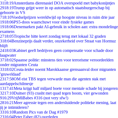
31
18:19
Amsterdams dierenasiel DOA overspoeld met babykonijntjes
29
18:19
Trump grijpt weer in op automatisch staatsburgerschap bij
geboorte in VS
7
18:10
Voedselprijzen wereldwijd op hoogste niveau in ruim drie jaar
19
18:06
PS5-doos waarschuwt voor einde fysieke games
19
18:06
Denemarken pakt AI-gebruik in scholen aan: extra mondelinge
examens
27
18:05
Tropische hitte keert zondag terug met lokaal 32 graden
3
18:04
Benzineprijs daalt verder, onzekerheid over Straat van Hormuz
blijft
24
18:03
Kabinet geeft bedrijven geen compensatie voor schade door
laagwater
37
18:02
Spaanse politie: minstens tien voor terrorisme veroordeelden
onder migranten Ceuta
33
18:02
Ceuta-leider noemt Marokkaanse grensaanval door migranten
'gruweldaad'
23
17:58
OM eist TBS tegen verwarde man die agenten stak met
aardappelschilmesje
13
17:41
Meta krijgt half miljard boete voor mentale schade bij jongeren
32
17:10
Duitser (93) crasht met quad tegen boom, vier gewonden
9
16:29
VrijMiBabes #316 (not very sfw!)
28
16:21
Meer agressie tegen een andersluidende politieke mening, laat
jij je intimideren?
33
16:10
Random Pics van de Dag #1979
23
16:04
Peter Faber (82) overleden