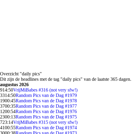
Overzicht "daily pics"
Dit zijn de headlines met de tag "daily pics" van de laatste 365 dagen.
augustus 2026
9
14:50
VrijMiBabes #316 (not very sfw!)
33
14:50
Random Pics van de Dag #1979
19
00:45
Random Pics van de Dag #1978
37
00:35
Random Pics van de Dag #1977
12
00:54
Random Pics van de Dag #1976
23
00:13
Random Pics van de Dag #1975
7
23:14
VrijMiBabes #315 (not very sfw!)
41
00:55
Random Pics van de Dag #1974
30
00:38
Random Pics van de Dag #1973