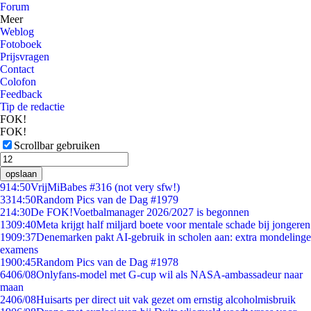
Forum
Meer
Weblog
Fotoboek
Prijsvragen
Contact
Colofon
Feedback
Tip de redactie
FOK!
FOK!
Scrollbar gebruiken
opslaan
9
14:50
VrijMiBabes #316 (not very sfw!)
33
14:50
Random Pics van de Dag #1979
2
14:30
De FOK!Voetbalmanager 2026/2027 is begonnen
13
09:40
Meta krijgt half miljard boete voor mentale schade bij jongeren
19
09:37
Denemarken pakt AI-gebruik in scholen aan: extra mondelinge
examens
19
00:45
Random Pics van de Dag #1978
64
06/08
Onlyfans-model met G-cup wil als NASA-ambassadeur naar
maan
24
06/08
Huisarts per direct uit vak gezet om ernstig alcoholmisbruik