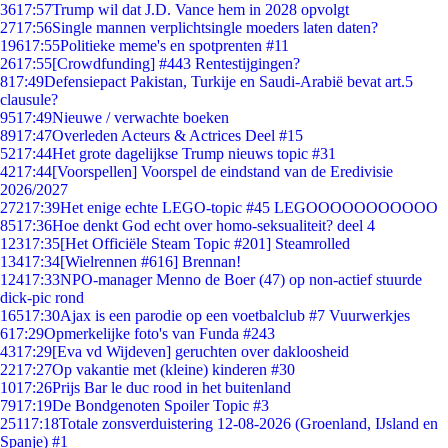
36
17:57
Trump wil dat J.D. Vance hem in 2028 opvolgt
27
17:56
Single mannen verplichtsingle moeders laten daten?
196
17:55
Politieke meme's en spotprenten #11
26
17:55
[Crowdfunding] #443 Rentestijgingen?
8
17:49
Defensiepact Pakistan, Turkije en Saudi-Arabië bevat art.5
clausule?
95
17:49
Nieuwe / verwachte boeken
89
17:47
Overleden Acteurs & Actrices Deel #15
52
17:44
Het grote dagelijkse Trump nieuws topic #31
42
17:44
[Voorspellen] Voorspel de eindstand van de Eredivisie
2026/2027
272
17:39
Het enige echte LEGO-topic #45 LEGOOOOOOOOOOO
85
17:36
Hoe denkt God echt over homo-seksualiteit? deel 4
123
17:35
[Het Officiële Steam Topic #201] Steamrolled
134
17:34
[Wielrennen #616] Brennan!
124
17:33
NPO-manager Menno de Boer (47) op non-actief stuurde
dick-pic rond
165
17:30
Ajax is een parodie op een voetbalclub #7 Vuurwerkjes
6
17:29
Opmerkelijke foto's van Funda #243
43
17:29
[Eva vd Wijdeven] geruchten over dakloosheid
22
17:27
Op vakantie met (kleine) kinderen #30
10
17:26
Prijs Bar le duc rood in het buitenland
79
17:19
De Bondgenoten Spoiler Topic #3
251
17:18
Totale zonsverduistering 12-08-2026 (Groenland, IJsland en
Spanje) #1