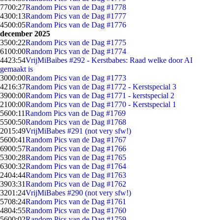
77
00:27
Random Pics van de Dag #1778
43
00:13
Random Pics van de Dag #1777
45
00:05
Random Pics van de Dag #1776
december 2025
35
00:22
Random Pics van de Dag #1775
61
00:00
Random Pics van de Dag #1774
44
23:54
VrijMiBaibes #292 - Kerstbabes: Raad welke door AI
gemaakt is
30
00:00
Random Pics van de Dag #1773
42
16:37
Random Pics van de Dag #1772 - Kerstspecial 3
39
00:00
Random Pics van de Dag #1771 - kerstspecial 2
21
00:00
Random Pics van de Dag #1770 - Kerstspecial 1
56
00:11
Random Pics van de Dag #1769
55
00:50
Random Pics van de Dag #1768
20
15:49
VrijMiBabes #291 (not very sfw!)
56
00:41
Random Pics van de Dag #1767
69
00:57
Random Pics van de Dag #1766
53
00:28
Random Pics van de Dag #1765
63
00:32
Random Pics van de Dag #1764
24
04:44
Random Pics van de Dag #1763
39
03:31
Random Pics van de Dag #1762
32
01:24
VrijMiBabes #290 (not very sfw!)
57
08:24
Random Pics van de Dag #1761
48
04:55
Random Pics van de Dag #1760
56
00:02
Random Pics van de Dag #1759