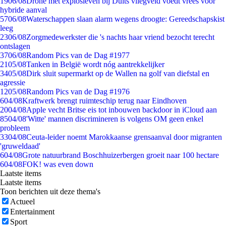
19
06/08
Drone met explosieven bij Duits vliegveld voedt vrees voor
hybride aanval
57
06/08
Waterschappen slaan alarm wegens droogte: Gereedschapskist
leeg
23
06/08
Zorgmedewerkster die 's nachts haar vriend bezocht terecht
ontslagen
37
06/08
Random Pics van de Dag #1977
21
05/08
Tanken in België wordt nóg aantrekkelijker
34
05/08
Dirk sluit supermarkt op de Wallen na golf van diefstal en
agressie
12
05/08
Random Pics van de Dag #1976
6
04/08
Kraftwerk brengt ruimteschip terug naar Eindhoven
20
04/08
Apple vecht Britse eis tot inbouwen backdoor in iCloud aan
85
04/08
'Witte' mannen discrimineren is volgens OM geen enkel
probleem
33
04/08
Ceuta-leider noemt Marokkaanse grensaanval door migranten
'gruweldaad'
6
04/08
Grote natuurbrand Boschhuizerbergen groeit naar 100 hectare
6
04/08
FOK! was even down
Laatste items
Laatste items
Toon berichten uit deze thema's
Actueel
Entertainment
Sport