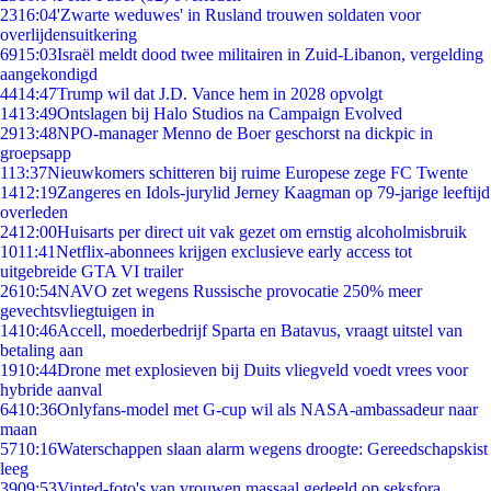
23
16:04
'Zwarte weduwes' in Rusland trouwen soldaten voor
overlijdensuitkering
69
15:03
Israël meldt dood twee militairen in Zuid-Libanon, vergelding
aangekondigd
44
14:47
Trump wil dat J.D. Vance hem in 2028 opvolgt
14
13:49
Ontslagen bij Halo Studios na Campaign Evolved
29
13:48
NPO-manager Menno de Boer geschorst na dickpic in
groepsapp
1
13:37
Nieuwkomers schitteren bij ruime Europese zege FC Twente
14
12:19
Zangeres en Idols-jurylid Jerney Kaagman op 79-jarige leeftijd
overleden
24
12:00
Huisarts per direct uit vak gezet om ernstig alcoholmisbruik
10
11:41
Netflix-abonnees krijgen exclusieve early access tot
uitgebreide GTA VI trailer
26
10:54
NAVO zet wegens Russische provocatie 250% meer
gevechtsvliegtuigen in
14
10:46
Accell, moederbedrijf Sparta en Batavus, vraagt uitstel van
betaling aan
19
10:44
Drone met explosieven bij Duits vliegveld voedt vrees voor
hybride aanval
64
10:36
Onlyfans-model met G-cup wil als NASA-ambassadeur naar
maan
57
10:16
Waterschappen slaan alarm wegens droogte: Gereedschapskist
leeg
39
09:53
Vinted-foto's van vrouwen massaal gedeeld op seksfora