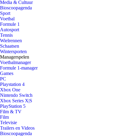
Media & Cultuur
Bioscoopagenda
Sport
Voetbal
Formule 1
Autosport
Tennis
Wielrennen
Schaatsen
Wintersporten
Managerspelen
Voetbalmanager
Formule 1-manager
Games
PC
Playstation 4
Xbox One
Nintendo Switch
Xbox Series X|S
PlayStation 5
Film & TV
Film
Televisie
Trailers en Videos
Bioscoopagenda