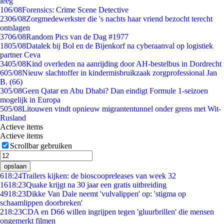
leeg
1
06/08
Forensics: Crime Scene Detective
23
06/08
Zorgmedewerkster die 's nachts haar vriend bezocht terecht
ontslagen
37
06/08
Random Pics van de Dag #1977
18
05/08
Datalek bij Bol en de Bijenkorf na cyberaanval op logistiek
partner Ceva
34
05/08
Kind overleden na aanrijding door AH-bestelbus in Dordrecht
6
05/08
Nieuw slachtoffer in kindermisbruikzaak zorgprofessional Jan
B. (66)
3
05/08
Geen Qatar en Abu Dhabi? Dan eindigt Formule 1-seizoen
mogelijk in Europa
5
05/08
Litouwen vindt opnieuw migrantentunnel onder grens met Wit-
Rusland
Actieve items
Actieve items
Scrollbar gebruiken
opslaan
6
18:24
Trailers kijken: de bioscoopreleases van week 32
16
18:23
Quake krijgt na 30 jaar een gratis uitbreiding
49
18:23
Dikke Van Dale neemt 'vulvalippen' op: 'stigma op
schaamlippen doorbreken'
2
18:23
CDA en D66 willen ingrijpen tegen 'gluurbrillen' die mensen
ongemerkt filmen