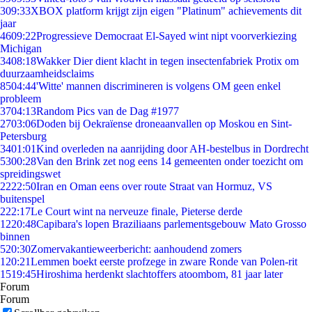
3
09:33
XBOX platform krijgt zijn eigen "Platinum" achievements dit
jaar
46
09:22
Progressieve Democraat El-Sayed wint nipt voorverkiezing
Michigan
34
08:18
Wakker Dier dient klacht in tegen insectenfabriek Protix om
duurzaamheidsclaims
85
04:44
'Witte' mannen discrimineren is volgens OM geen enkel
probleem
37
04:13
Random Pics van de Dag #1977
27
03:06
Doden bij Oekraïense droneaanvallen op Moskou en Sint-
Petersburg
34
01:01
Kind overleden na aanrijding door AH-bestelbus in Dordrecht
53
00:28
Van den Brink zet nog eens 14 gemeenten onder toezicht om
spreidingswet
22
22:50
Iran en Oman eens over route Straat van Hormuz, VS
buitenspel
2
22:17
Le Court wint na nerveuze finale, Pieterse derde
12
20:48
Capibara's lopen Braziliaans parlementsgebouw Mato Grosso
binnen
5
20:30
Zomervakantieweerbericht: aanhoudend zomers
1
20:21
Lemmen boekt eerste profzege in zware Ronde van Polen-rit
15
19:45
Hiroshima herdenkt slachtoffers atoombom, 81 jaar later
Forum
Forum