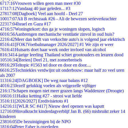
67
17:16
Vrouwen willen geen man meer #30
171
17:12
Vandaag 40 jaar geleden... #3
278
17:08
[Dagboek] Veel aan hoofd - Deel 27
100
17:07
Ali B rechtszaak #26 - Ali de bewezen serieverkrachter
223
17:04
Israel en Gaza #17
47
16:57
Woningtekort: dus ga je woningen slopen, logisch
60
16:56
Aanbrengen mechanische ventilatie zinvol in oud huis?
22
16:42
Meer dan helft van verkochte auto's is volgend jaar elektrisch
85
16:41
[FOK!Voetbalmanager 2026/2027] #1 We zijn er weer
76
16:41
Huisarts doet haar werk onder invloed van alcohol
8
16:34
14-jarige leerling Thailand schiet grootouders en leraren dood
105
16:34
[Breien] Deel 21, met zomerbreisels
99
16:29
Teltopic #1563 tel door en door en door....
66
16:25
Techniekles verdwijnt uit onderbouw: maar half zo veel uren
als 2007
113
16:24
[DAGBOEK] De weg naar balans #12
40
16:23
Jezelf gelukkig voelen als vrijgezelle vijftiger
2
16:17
Schapen mogen niet meer grazen langs Waddenzee (Droogte)
166
16:11
Haiku ketting #27 - strooi wat liefde
35
16:11
[2026/2027] Eredivisietoto #1
142
16:11
[WLR SC #417] Nieuw deel openen was kaputt
127
16:09
Invalkracht kinderdagverblijf Jan B. (66) misbruikt zeker 14
kinderen
238
16:05
De bezuinigingen bij de NPO
18
16:04
Peter Faber is overleden