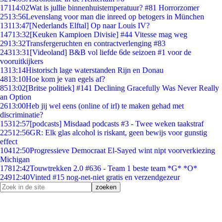
171
14:02
Wat is jullie binnenhuistemperatuur? #81 Horrorzomer
25
13:56
Levenslang voor man die inreed op betogers in München
131
13:47
[Nederlands Elftal] Op naar Louis IV?
147
13:32
[Keuken Kampioen Divisie] #44 Vitesse mag weg
29
13:32
Transfergeruchten en contractverlenging #83
243
13:31
[Videoland] B&B vol liefde 6de seizoen #1 voor de
vooruitkijkers
13
13:14
Historisch lage waterstanden Rijn en Donau
48
13:10
Hoe kom je van egels af?
85
13:02
[Britse politiek] #141 Declining Gracefully Was Never Really
an Option
26
13:00
Heb jij wel eens (online of irl) te maken gehad met
discriminatie?
153
12:57
[podcasts] Misdaad podcasts #3 - Twee weken taakstraf
225
12:56
GR: Elk glas alcohol is riskant, geen bewijs voor gunstig
effect
104
12:50
Progressieve Democraat El-Sayed wint nipt voorverkiezing
Michigan
178
12:42
Touwtrekken 2.0 #636 - Team 1 beste team *G* *O*
249
12:40
Vinted #15 nog-net-niet gratis en verzendgezeur