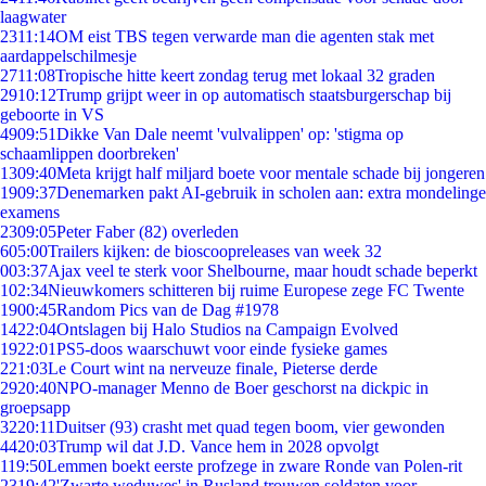
laagwater
23
11:14
OM eist TBS tegen verwarde man die agenten stak met
aardappelschilmesje
27
11:08
Tropische hitte keert zondag terug met lokaal 32 graden
29
10:12
Trump grijpt weer in op automatisch staatsburgerschap bij
geboorte in VS
49
09:51
Dikke Van Dale neemt 'vulvalippen' op: 'stigma op
schaamlippen doorbreken'
13
09:40
Meta krijgt half miljard boete voor mentale schade bij jongeren
19
09:37
Denemarken pakt AI-gebruik in scholen aan: extra mondelinge
examens
23
09:05
Peter Faber (82) overleden
6
05:00
Trailers kijken: de bioscoopreleases van week 32
0
03:37
Ajax veel te sterk voor Shelbourne, maar houdt schade beperkt
1
02:34
Nieuwkomers schitteren bij ruime Europese zege FC Twente
19
00:45
Random Pics van de Dag #1978
14
22:04
Ontslagen bij Halo Studios na Campaign Evolved
19
22:01
PS5-doos waarschuwt voor einde fysieke games
2
21:03
Le Court wint na nerveuze finale, Pieterse derde
29
20:40
NPO-manager Menno de Boer geschorst na dickpic in
groepsapp
32
20:11
Duitser (93) crasht met quad tegen boom, vier gewonden
44
20:03
Trump wil dat J.D. Vance hem in 2028 opvolgt
1
19:50
Lemmen boekt eerste profzege in zware Ronde van Polen-rit
23
19:42
'Zwarte weduwes' in Rusland trouwen soldaten voor