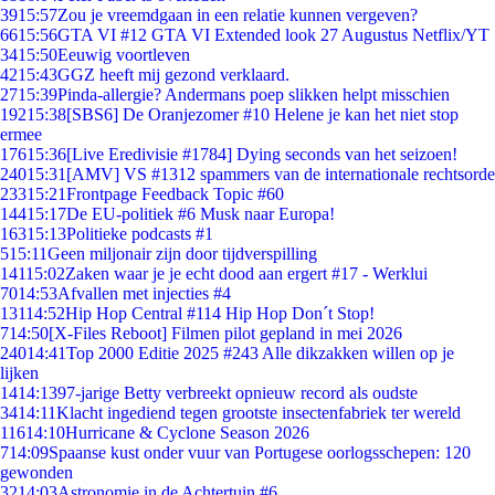
39
15:57
Zou je vreemdgaan in een relatie kunnen vergeven?
66
15:56
GTA VI #12 GTA VI Extended look 27 Augustus Netflix/YT
34
15:50
Eeuwig voortleven
42
15:43
GGZ heeft mij gezond verklaard.
27
15:39
Pinda-allergie? Andermans poep slikken helpt misschien
192
15:38
[SBS6] De Oranjezomer #10 Helene je kan het niet stop
ermee
176
15:36
[Live Eredivisie #1784] Dying seconds van het seizoen!
240
15:31
[AMV] VS #1312 spammers van de internationale rechtsorde
233
15:21
Frontpage Feedback Topic #60
144
15:17
De EU-politiek #6 Musk naar Europa!
163
15:13
Politieke podcasts #1
5
15:11
Geen miljonair zijn door tijdverspilling
141
15:02
Zaken waar je je echt dood aan ergert #17 - Werklui
70
14:53
Afvallen met injecties #4
131
14:52
Hip Hop Central #114 Hip Hop Don´t Stop!
7
14:50
[X-Files Reboot] Filmen pilot gepland in mei 2026
240
14:41
Top 2000 Editie 2025 #243 Alle dikzakken willen op je
lijken
14
14:13
97-jarige Betty verbreekt opnieuw record als oudste
34
14:11
Klacht ingediend tegen grootste insectenfabriek ter wereld
116
14:10
Hurricane & Cyclone Season 2026
7
14:09
Spaanse kust onder vuur van Portugese oorlogsschepen: 120
gewonden
32
14:03
Astronomie in de Achtertuin #6