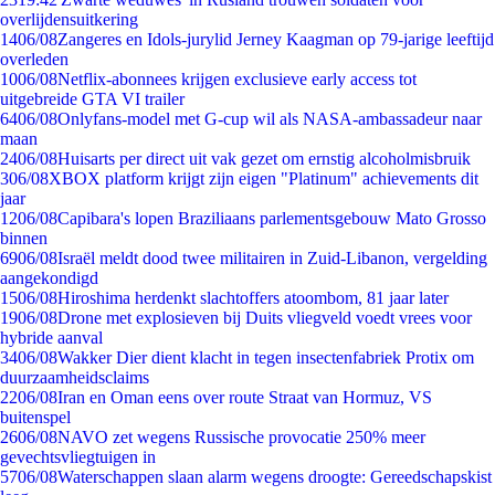
overlijdensuitkering
14
06/08
Zangeres en Idols-jurylid Jerney Kaagman op 79-jarige leeftijd
overleden
10
06/08
Netflix-abonnees krijgen exclusieve early access tot
uitgebreide GTA VI trailer
64
06/08
Onlyfans-model met G-cup wil als NASA-ambassadeur naar
maan
24
06/08
Huisarts per direct uit vak gezet om ernstig alcoholmisbruik
3
06/08
XBOX platform krijgt zijn eigen "Platinum" achievements dit
jaar
12
06/08
Capibara's lopen Braziliaans parlementsgebouw Mato Grosso
binnen
69
06/08
Israël meldt dood twee militairen in Zuid-Libanon, vergelding
aangekondigd
15
06/08
Hiroshima herdenkt slachtoffers atoombom, 81 jaar later
19
06/08
Drone met explosieven bij Duits vliegveld voedt vrees voor
hybride aanval
34
06/08
Wakker Dier dient klacht in tegen insectenfabriek Protix om
duurzaamheidsclaims
22
06/08
Iran en Oman eens over route Straat van Hormuz, VS
buitenspel
26
06/08
NAVO zet wegens Russische provocatie 250% meer
gevechtsvliegtuigen in
57
06/08
Waterschappen slaan alarm wegens droogte: Gereedschapskist