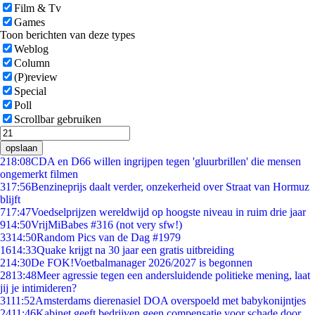
Film & Tv
Games
Toon berichten van deze types
Weblog
Column
(P)review
Special
Poll
Scrollbar gebruiken
opslaan
2
18:08
CDA en D66 willen ingrijpen tegen 'gluurbrillen' die mensen
ongemerkt filmen
3
17:56
Benzineprijs daalt verder, onzekerheid over Straat van Hormuz
blijft
7
17:47
Voedselprijzen wereldwijd op hoogste niveau in ruim drie jaar
9
14:50
VrijMiBabes #316 (not very sfw!)
33
14:50
Random Pics van de Dag #1979
16
14:33
Quake krijgt na 30 jaar een gratis uitbreiding
2
14:30
De FOK!Voetbalmanager 2026/2027 is begonnen
28
13:48
Meer agressie tegen een andersluidende politieke mening, laat
jij je intimideren?
31
11:52
Amsterdams dierenasiel DOA overspoeld met babykonijntjes
24
11:46
Kabinet geeft bedrijven geen compensatie voor schade door