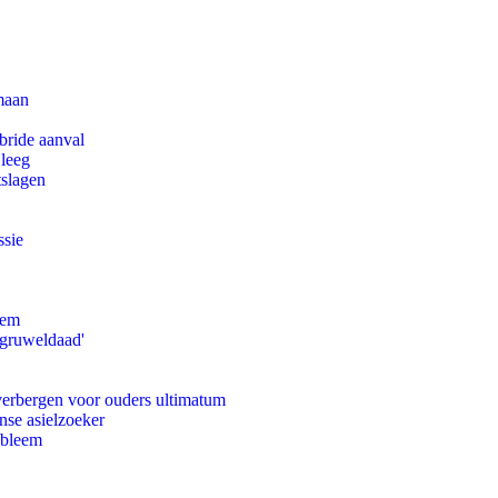
maan
bride aanval
 leeg
tslagen
ssie
eem
'gruweldaad'
 verbergen voor ouders ultimatum
nse asielzoeker
obleem