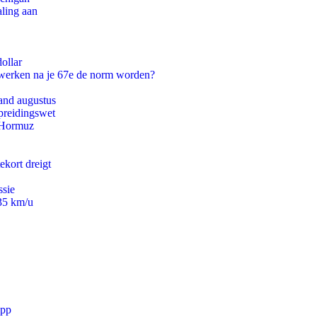
aling aan
ollar
 werken na je 67e de norm worden?
and augustus
preidingswet
n Hormuz
ekort dreigt
ssie
235 km/u
app