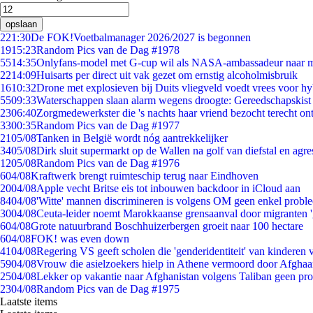
opslaan
2
21:30
De FOK!Voetbalmanager 2026/2027 is begonnen
19
15:23
Random Pics van de Dag #1978
55
14:35
Onlyfans-model met G-cup wil als NASA-ambassadeur naar 
22
14:09
Huisarts per direct uit vak gezet om ernstig alcoholmisbruik
16
10:32
Drone met explosieven bij Duits vliegveld voedt vrees voor hy
55
09:33
Waterschappen slaan alarm wegens droogte: Gereedschapskist
23
06:40
Zorgmedewerkster die 's nachts haar vriend bezocht terecht on
33
00:35
Random Pics van de Dag #1977
21
05/08
Tanken in België wordt nóg aantrekkelijker
34
05/08
Dirk sluit supermarkt op de Wallen na golf van diefstal en agre
12
05/08
Random Pics van de Dag #1976
6
04/08
Kraftwerk brengt ruimteschip terug naar Eindhoven
20
04/08
Apple vecht Britse eis tot inbouwen backdoor in iCloud aan
84
04/08
'Witte' mannen discrimineren is volgens OM geen enkel probl
30
04/08
Ceuta-leider noemt Marokkaanse grensaanval door migranten 
6
04/08
Grote natuurbrand Boschhuizerbergen groeit naar 100 hectare
6
04/08
FOK! was even down
41
04/08
Regering VS geeft scholen die 'genderidentiteit' van kinderen
59
04/08
Vrouw die asielzoekers hielp in Athene vermoord door Afghaa
25
04/08
Lekker op vakantie naar Afghanistan volgens Taliban geen pr
23
04/08
Random Pics van de Dag #1975
Laatste items