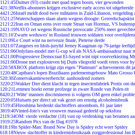
11
21:45
Duitser (93) crasht met quad tegen boom, vier gewonden
4
21:38
Netflix-abonnees krijgen exclusieve early access tot uitgebreide
44
21:26
Israël meldt dood twee militairen in Zuid-Libanon, vergeldin
55
21:25
Waterschappen slaan alarm wegens droogte: Gereedschapskist
21
21:22
Iran en Oman eens over route Straat van Hormuz, VS buitensp
24
21:19
NAVO zet wegens Russische provocatie 250% meer gevechtsvl
8
21:16
'Zwarte weduwes' in Rusland trouwen soldaten voor overlijdens
1
21:09
Le Court wint na nerveuze finale, Pieterse derde
10
21:07
Zangeres en Idols-jurylid Jerney Kaagman op 79-jarige leeftij
55
21:06
Onlyfans-model met G-cup wil als NASA-ambassadeur naar 
45
21:00
Progressieve Democraat El-Sayed wint nipt voorverkiezing M
16
21:00
Drone met explosieven bij Duits vliegveld voedt vrees voor hy
2
20:58
XBOX platform krijgt zijn eigen "Platinum" achievements dit ja
12
20:48
Capibara's lopen Braziliaans parlementsgebouw Mato Grosso 
5
20:30
Zomervakantieweerbericht: aanhoudend zomers
32
20:25
Wakker Dier dient klacht in tegen insectenfabriek Protix om 
1
20:21
Lemmen boekt eerste profzege in zware Ronde van Polen-rit
84
20:21
'Witte' mannen discrimineren is volgens OM geen enkel probl
22
20:05
Huisarts per direct uit vak gezet om ernstig alcoholmisbruik
15
19:45
Hiroshima herdenkt slachtoffers atoombom, 81 jaar later
38
19:40
Vinted-foto's van vrouwen massaal gedeeld op seksfora
21
19:34
OM: vierde verdachte (18) vast op verdenking van beramen aa
19
19:25
Random Pics van de Dag #1978
8
18:19
In Spider-Man: Brand New Day is Spidey echt weer Spidey
6
18:18
Nieuw slachtoffer in kindermisbruikzaak zorgprofessional Jan B