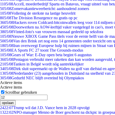
11
05/08
Accell, moederbedrijf Sparta en Batavus, vraagt uitstel van bet
5
05/08
Zomervakantieweerbericht: aanhoudend zomers
1
05/08
Vollering de sterkste na lastige heuvelrit
8
05/08
The Division Resurgence nu gratis op pc
36
05/08
Hackers roven Coldcard-bitcoinwallets leeg voor 114 miljoen d
45
05/08
Doorwerken na AOW-leeftijd vaker vastgelegd in cao's, moet
38
05/08
Vinted-foto's van vrouwen massaal gedeeld op seksfora
1
05/08
Nieuwe XBOX Game Pass titels voor de eerste helft van de ma
50
05/08
Van den Brink zet nog eens 14 gemeenten onder toezicht om s
18
05/08
Iran overweegt Europese hulp bij ruimen mijnen in Straat va
3
05/08
EA Sports FC 27 toont The Grounds-modus
1
05/08
Gears of War: E-Day open beta begint 6 augustus
36
05/08
Pentagon verbruikt meer raketten dan kan worden aangevuld, t
21
05/08
Tanken in België wordt nóg aantrekkelijker
34
05/08
Dirk sluit supermarkt op de Wallen na golf van diefstal en agre
13
05/08
Nederlander (23) aangehouden in Duitsland na snelheid van 
3
05/08
Gedurfd NEC blijft overeind bij Olympiakos
Actieve items
Actieve items
Scrollbar gebruiken
opslaan
24
22:07
Trump wil dat J.D. Vance hem in 2028 opvolgt
13
22:02
NPO-manager Menno de Boer geschorst na dickpic in groeps