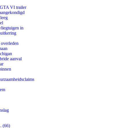
 GTA VI trailer
g aangekondigd
 leeg
el
iegtuigen in
uitkering
d overleden
maan
ichigan
bride aanval
ar
binnen
duurzaamheidsclaims
eem
nslag
. (66)