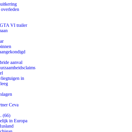
uitkering
d overleden
 GTA VI trailer
maan
ar
binnen
g aangekondigd
bride aanval
duurzaamheidsclaims
el
iegtuigen in
 leeg
tslagen
rtner Ceva
. (66)
lijk in Europa
Rusland
ichigan