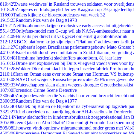
8
19:42
'Zwarte weduwes' in Rusland trouwen soldaten voor overlijdens
10
18:20
Zangeres en Idols-jurylid Jerney Kaagman op 79-jarige leeftij
1
16:00
Trailers kijken: de bioscoopreleases van week 32
19
15:23
Random Pics van de Dag #1978
4
15:21
Netflix-abonnees krijgen exclusieve early access tot uitgebreide
55
14:35
Onlyfans-model met G-cup wil als NASA-ambassadeur naar 
22
14:09
Huisarts per direct uit vak gezet om ernstig alcoholmisbruik
2
12:12
XBOX platform krijgt zijn eigen "Platinum" achievements dit ja
12
11:27
Capibara's lopen Braziliaans parlementsgebouw Mato Grosso 
44
10:59
Israël meldt dood twee militairen in Zuid-Libanon, vergeldin
15
10:48
Hiroshima herdenkt slachtoffers atoombom, 81 jaar later
16
10:32
Drone met explosieven bij Duits vliegveld voedt vrees voor hy
32
10:28
Wakker Dier dient klacht in tegen insectenfabriek Protix om 
21
10:16
Iran en Oman eens over route Straat van Hormuz, VS buitensp
24
10:08
NAVO zet wegens Russische provocatie 250% meer gevechtsvl
55
09:33
Waterschappen slaan alarm wegens droogte: Gereedschapskist
1
07:00
Forensics: Crime Scene Detective
23
06:40
Zorgmedewerkster die 's nachts haar vriend bezocht terecht on
33
00:35
Random Pics van de Dag #1977
18
22:40
Datalek bij Bol en de Bijenkorf na cyberaanval op logistiek pa
33
22:27
Kind overleden na aanrijding door AH-bestelbus in Dordrecht
6
22:14
Nieuw slachtoffer in kindermisbruikzaak zorgprofessional Jan B
3
05/08
Geen Qatar en Abu Dhabi? Dan eindigt Formule 1-seizoen moge
5
05/08
Litouwen vindt opnieuw migrantentunnel onder grens met Wit-
45
05/08
Progressieve Democraat El-Sayed wint nipt voorverkiezing M