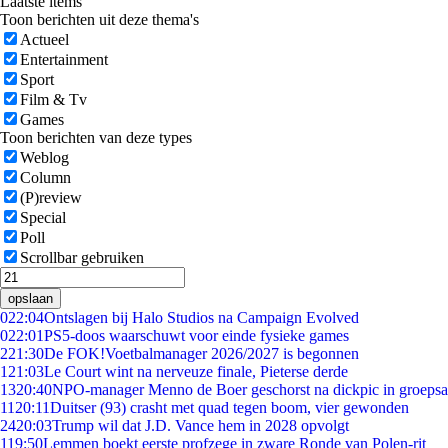
Laatste items
Toon berichten uit deze thema's
Actueel
Entertainment
Sport
Film & Tv
Games
Toon berichten van deze types
Weblog
Column
(P)review
Special
Poll
Scrollbar gebruiken
opslaan
0
22:04
Ontslagen bij Halo Studios na Campaign Evolved
0
22:01
PS5-doos waarschuwt voor einde fysieke games
2
21:30
De FOK!Voetbalmanager 2026/2027 is begonnen
1
21:03
Le Court wint na nerveuze finale, Pieterse derde
13
20:40
NPO-manager Menno de Boer geschorst na dickpic in groeps
11
20:11
Duitser (93) crasht met quad tegen boom, vier gewonden
24
20:03
Trump wil dat J.D. Vance hem in 2028 opvolgt
1
19:50
Lemmen boekt eerste profzege in zware Ronde van Polen-rit