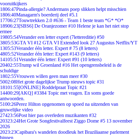
vooruitkijkers
18
06:47
Pinda-allergie? Andermans poep slikken helpt misschien
18
06:40
Managarm's boerderij deel #5.1
177
06:27
Touwtrekken 2.0 #636 - Team 1 beste team *G* *O*
189
06:23
[SBS6] De Oranjezomer #10 Helene je kan het niet stop
ermee
198
05:54
Verander een letter expert (7lettereditie) #50
38
05:53
GTA VI #12 GTA VI Extended look 27 Augustus Netflix/YT
13
05:53
Verander één letter. Expert # 75 (8 letters)
48
05:52
Verander één letter: Expert #143 (9 letters)
141
05:51
Verander één letter: Expert #91 (10 letters)
204
02:55
Trump wil Groenland #16 Het opengrensbeleid is de
schuldige
18
02:55
Vrouwen willen geen man meer #30
50
02:08
Het grote dagelijkse Trump nieuws topic #31
181
01:55
[ONLINE] Roddelpraat Topic #21
144
00:29
[AKQ] #3384 Topic met vragen. En soms goede
antwoorden.
51
00:26
Perez Hilton opgenomen op spoed na uitzenden van
gruwelijke video
274
23:56
Post hier pas overleden muzikanten #32
203
23:24
Het Grote Songfestivalfeest Ziggo Dome #5 13 november
2026
20
23:23
Capibara's wandelen doodleuk het Braziliaanse parlement
binnen