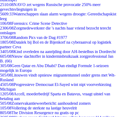
25
10:08
NAVO zet wegens Russische provocatie 250% meer
gevechtsvliegtuigen in
56
09:33
Waterschappen slaan alarm wegens droogte: Gereedschapskist
leeg
1
06/08
Forensics: Crime Scene Detective
23
06/08
Zorgmedewerkster die 's nachts haar vriend bezocht terecht
ontslagen
37
06/08
Random Pics van de Dag #1977
18
05/08
Datalek bij Bol en de Bijenkorf na cyberaanval op logistiek
partner Ceva
34
05/08
Kind overleden na aanrijding door AH-bestelbus in Dordrecht
6
05/08
Nieuw slachtoffer in kindermisbruikzaak zorgprofessional Jan
B. (66)
3
05/08
Geen Qatar en Abu Dhabi? Dan eindigt Formule 1-seizoen
mogelijk in Europa
5
05/08
Litouwen vindt opnieuw migrantentunnel onder grens met Wit-
Rusland
45
05/08
Progressieve Democraat El-Sayed wint nipt voorverkiezing
Michigan
12
05/08
Accell, moederbedrijf Sparta en Batavus, vraagt uitstel van
betaling aan
5
05/08
Zomervakantieweerbericht: aanhoudend zomers
1
05/08
Vollering de sterkste na lastige heuvelrit
8
05/08
The Division Resurgence nu gratis op pc