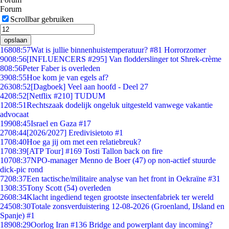
Forum
Scrollbar gebruiken
opslaan
168
08:57
Wat is jullie binnenhuistemperatuur? #81 Horrorzomer
90
08:56
[INFLUENCERS #295] Van flodderslinger tot Shrek-crème
8
08:56
Peter Faber is overleden
39
08:55
Hoe kom je van egels af?
263
08:52
[Dagboek] Veel aan hoofd - Deel 27
42
08:52
[Netflix #210] TUDUM
12
08:51
Rechtszaak dodelijk ongeluk uitgesteld vanwege vakantie
advocaat
199
08:45
Israel en Gaza #17
27
08:44
[2026/2027] Eredivisietoto #1
17
08:40
Hoe ga jij om met een relatiebreuk?
17
08:39
[ATP Tour] #169 Tosti Tallon back on fire
107
08:37
NPO-manager Menno de Boer (47) op non-actief stuurde
dick-pic rond
72
08:37
Een tactische/militaire analyse van het front in Oekraïne #31
13
08:35
Tony Scott (54) overleden
26
08:34
Klacht ingediend tegen grootste insectenfabriek ter wereld
245
08:30
Totale zonsverduistering 12-08-2026 (Groenland, IJsland en
Spanje) #1
189
08:29
Oorlog Iran #136 Bridge and powerplant day incoming?