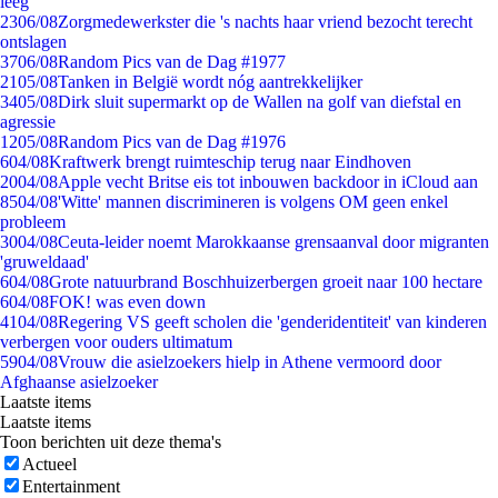
leeg
23
06/08
Zorgmedewerkster die 's nachts haar vriend bezocht terecht
ontslagen
37
06/08
Random Pics van de Dag #1977
21
05/08
Tanken in België wordt nóg aantrekkelijker
34
05/08
Dirk sluit supermarkt op de Wallen na golf van diefstal en
agressie
12
05/08
Random Pics van de Dag #1976
6
04/08
Kraftwerk brengt ruimteschip terug naar Eindhoven
20
04/08
Apple vecht Britse eis tot inbouwen backdoor in iCloud aan
85
04/08
'Witte' mannen discrimineren is volgens OM geen enkel
probleem
30
04/08
Ceuta-leider noemt Marokkaanse grensaanval door migranten
'gruweldaad'
6
04/08
Grote natuurbrand Boschhuizerbergen groeit naar 100 hectare
6
04/08
FOK! was even down
41
04/08
Regering VS geeft scholen die 'genderidentiteit' van kinderen
verbergen voor ouders ultimatum
59
04/08
Vrouw die asielzoekers hielp in Athene vermoord door
Afghaanse asielzoeker
Laatste items
Laatste items
Toon berichten uit deze thema's
Actueel
Entertainment