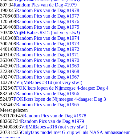
8
07:34
Random Pics van de Dag #1979
19
00:45
Random Pics van de Dag #1978
37
06/08
Random Pics van de Dag #1977
12
05/08
Random Pics van de Dag #1976
23
04/08
Random Pics van de Dag #1975
7
03/08
VrijMiBabes #315 (not very sfw!)
41
03/08
Random Pics van de Dag #1974
30
02/08
Random Pics van de Dag #1973
44
01/08
Random Pics van de Dag #1972
49
31/07
Random Pics van de Dag #1971
36
30/07
Random Pics van de Dag #1970
44
29/07
Random Pics van de Dag #1969
32
28/07
Random Pics van de Dag #1968
40
27/07
Random Pics van de Dag #1967
14
27/07
VrijMiBabes #314 (not very sfw!)
15
25/07
FOK!kers lopen de Nijmeegse 4-daagse: Dag 4
83
25/07
Random Pics van de Dag #1966
5
24/07
FOK!kers lopen de Nijmeegse 4-daagse: Dag 3
38
24/07
Random Pics van de Dag #1965
Meest gelezen
58117
00:45
Random Pics van de Dag #1978
8826
07:34
Random Pics van de Dag #1979
5949
08:03
VrijMiBabes #316 (not very sfw!)
2073
14:35
Onlyfans-model met G-cup wil als NASA-ambassadeur
naar maan