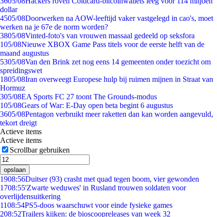
36
05/08
Hackers roven Coldcard-bitcoinwallets leeg voor 114 miljoen
dollar
45
05/08
Doorwerken na AOW-leeftijd vaker vastgelegd in cao's, moet
werken na je 67e de norm worden?
38
05/08
Vinted-foto's van vrouwen massaal gedeeld op seksfora
1
05/08
Nieuwe XBOX Game Pass titels voor de eerste helft van de
maand augustus
53
05/08
Van den Brink zet nog eens 14 gemeenten onder toezicht om
spreidingswet
18
05/08
Iran overweegt Europese hulp bij ruimen mijnen in Straat van
Hormuz
3
05/08
EA Sports FC 27 toont The Grounds-modus
1
05/08
Gears of War: E-Day open beta begint 6 augustus
36
05/08
Pentagon verbruikt meer raketten dan kan worden aangevuld,
tekort dreigt
Actieve items
Actieve items
Scrollbar gebruiken
opslaan
19
08:56
Duitser (93) crasht met quad tegen boom, vier gewonden
17
08:55
'Zwarte weduwes' in Rusland trouwen soldaten voor
overlijdensuitkering
11
08:54
PS5-doos waarschuwt voor einde fysieke games
2
08:52
Trailers kijken: de bioscoopreleases van week 32