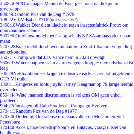
25
08:50
NPO-manager Menno de Boer geschorst na dickpic in
groepsapp
8
08:49
Random Pics van de Dag #1979
1
08:22
VrijMiBabes #316 (not very sfw!)
34
08:18
Wakker Dier dient klacht in tegen insectenfabriek Protix om
duurzaamheidsclaims
59
07:58
Onlyfans-model met G-cup wil als NASA-ambassadeur naar
maan
52
07:28
Israël meldt dood twee militairen in Zuid-Libanon, vergelding
aangekondigd
36
07:17
Trump wil dat J.D. Vance hem in 2028 opvolgt
56
06:33
Waterschappen slaan alarm wegens droogte: Gereedschapskist
leeg
7
06:28
Netflix-abonnees krijgen exclusieve early access tot uitgebreide
GTA VI trailer
13
06:11
Zangeres en Idols-jurylid Jerney Kaagman op 79-jarige leeftijd
overleden
85
04:44
'Witte' mannen discrimineren is volgens OM geen enkel
probleem
9
04:27
Ontslagen bij Halo Studios na Campaign Evolved
37
04:13
Random Pics van de Dag #1977
27
03:06
Doden bij Oekraïense droneaanvallen op Moskou en Sint-
Petersburg
12
01:08
Accell, moederbedrijf Sparta en Batavus, vraagt uitstel van
betaling aan