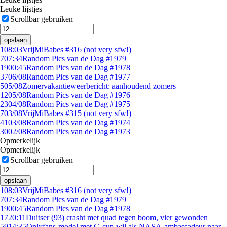
Leuke lijstjes
Scrollbar gebruiken
opslaan
1
08:03
VrijMiBabes #316 (not very sfw!)
7
07:34
Random Pics van de Dag #1979
19
00:45
Random Pics van de Dag #1978
37
06/08
Random Pics van de Dag #1977
5
05/08
Zomervakantieweerbericht: aanhoudend zomers
12
05/08
Random Pics van de Dag #1976
23
04/08
Random Pics van de Dag #1975
7
03/08
VrijMiBabes #315 (not very sfw!)
41
03/08
Random Pics van de Dag #1974
30
02/08
Random Pics van de Dag #1973
Opmerkelijk
Opmerkelijk
Scrollbar gebruiken
opslaan
1
08:03
VrijMiBabes #316 (not very sfw!)
7
07:34
Random Pics van de Dag #1979
19
00:45
Random Pics van de Dag #1978
17
20:11
Duitser (93) crasht met quad tegen boom, vier gewonden
59
14:35
Onlyfans-model met G-cup wil als NASA-ambassadeur naar