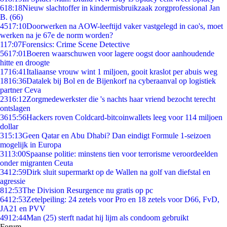
6
18:18
Nieuw slachtoffer in kindermisbruikzaak zorgprofessional Jan
B. (66)
45
17:10
Doorwerken na AOW-leeftijd vaker vastgelegd in cao's, moet
werken na je 67e de norm worden?
1
17:07
Forensics: Crime Scene Detective
56
17:01
Boeren waarschuwen voor lagere oogst door aanhoudende
hitte en droogte
17
16:41
Italiaanse vrouw wint 1 miljoen, gooit kraslot per abuis weg
18
16:36
Datalek bij Bol en de Bijenkorf na cyberaanval op logistiek
partner Ceva
23
16:12
Zorgmedewerkster die 's nachts haar vriend bezocht terecht
ontslagen
36
15:56
Hackers roven Coldcard-bitcoinwallets leeg voor 114 miljoen
dollar
3
15:13
Geen Qatar en Abu Dhabi? Dan eindigt Formule 1-seizoen
mogelijk in Europa
31
13:00
Spaanse politie: minstens tien voor terrorisme veroordeelden
onder migranten Ceuta
34
12:59
Dirk sluit supermarkt op de Wallen na golf van diefstal en
agressie
8
12:53
The Division Resurgence nu gratis op pc
64
12:53
Zetelpeiling: 24 zetels voor Pro en 18 zetels voor D66, FvD,
JA21 en PVV
49
12:44
Man (25) sterft nadat hij lijm als condoom gebruikt
Forum