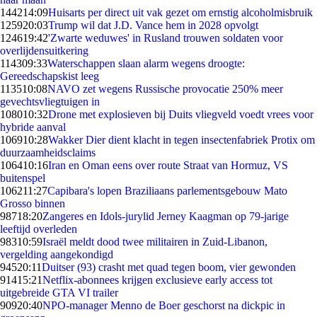
1442
14:09
Huisarts per direct uit vak gezet om ernstig alcoholmisbruik
1259
20:03
Trump wil dat J.D. Vance hem in 2028 opvolgt
1246
19:42
'Zwarte weduwes' in Rusland trouwen soldaten voor
overlijdensuitkering
1143
09:33
Waterschappen slaan alarm wegens droogte:
Gereedschapskist leeg
1135
10:08
NAVO zet wegens Russische provocatie 250% meer
gevechtsvliegtuigen in
1080
10:32
Drone met explosieven bij Duits vliegveld voedt vrees voor
hybride aanval
1069
10:28
Wakker Dier dient klacht in tegen insectenfabriek Protix om
duurzaamheidsclaims
1064
10:16
Iran en Oman eens over route Straat van Hormuz, VS
buitenspel
1062
11:27
Capibara's lopen Braziliaans parlementsgebouw Mato
Grosso binnen
987
18:20
Zangeres en Idols-jurylid Jerney Kaagman op 79-jarige
leeftijd overleden
983
10:59
Israël meldt dood twee militairen in Zuid-Libanon,
vergelding aangekondigd
945
20:11
Duitser (93) crasht met quad tegen boom, vier gewonden
914
15:21
Netflix-abonnees krijgen exclusieve early access tot
uitgebreide GTA VI trailer
909
20:40
NPO-manager Menno de Boer geschorst na dickpic in