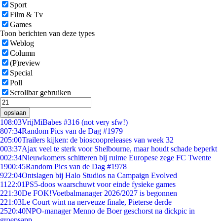
Sport
Film & Tv
Games
Toon berichten van deze types
Weblog
Column
(P)review
Special
Poll
Scrollbar gebruiken
opslaan
1
08:03
VrijMiBabes #316 (not very sfw!)
8
07:34
Random Pics van de Dag #1979
2
05:00
Trailers kijken: de bioscoopreleases van week 32
0
03:37
Ajax veel te sterk voor Shelbourne, maar houdt schade beperkt
0
02:34
Nieuwkomers schitteren bij ruime Europese zege FC Twente
19
00:45
Random Pics van de Dag #1978
9
22:04
Ontslagen bij Halo Studios na Campaign Evolved
11
22:01
PS5-doos waarschuwt voor einde fysieke games
2
21:30
De FOK!Voetbalmanager 2026/2027 is begonnen
2
21:03
Le Court wint na nerveuze finale, Pieterse derde
25
20:40
NPO-manager Menno de Boer geschorst na dickpic in
groepsapp