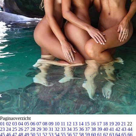
Paginaoverzicht
01
02
03
04
05
06
07
08
09
10
11
12
13
14
15
16
17
18
19
20
21
22
23
24
25
26
27
28
29
30
31
32
33
34
35
36
37
38
39
40
41
42
43
44
45
46
47
48
49
50
51
52
53
54
55
56
57
58
59
60
61
62
63
64
65
66