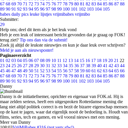
67
68
69
70
71
72
73
74
75
76
77
78
79
80
81
82
83
84
85
86
87
88
89
90
91
92
93
94
95
96
97
98
99
100
101
102
103
104
105
babes
daily pics
leuke lijstjes
vrijmibabes
vrijmibo
Submitter:
29
Help ons; deel dit item als je het leuk vond
Heb je een leuk of interessant bericht gevonden dat je graag op FOK!
terug ziet?
Tip ons dan via de submit!
Zoek jij altijd de leukste nieuwtjes en kun je daar leuk over schrijven?
Meld je aan als nieuwsposter!
Paginaoverzicht
01
02
03
04
05
06
07
08
09
10
11
12
13
14
15
16
17
18
19
20
21
22
23
24
25
26
27
28
29
30
31
32
33
34
35
36
37
38
39
40
41
42
43
44
45
46
47
48
49
50
51
52
53
54
55
56
57
58
59
60
61
62
63
64
65
66
67
68
69
70
71
72
73
74
75
76
77
78
79
80
81
82
83
84
85
86
87
88
89
90
91
92
93
94
95
96
97
98
99
100
101
102
103
104
105
Danny
Danny is de initiatiefnemer, oprichter en eigenaar van FOK.nl. Hij is
maar zelden serieus, heeft een uitgesproken Rotterdamse mening die
lang niet altijd politiek correct is en bezit de bizarre eigenschap mensen
op de kast te jagen, waar dat eigenlijk nooit de bedoeling is. Houdt van
films, series, tech en gamen, en wil vooral nieuws met een mening.
Meer van Danny
1
08:03
VrijMiBabes #316 (not very sfw!)