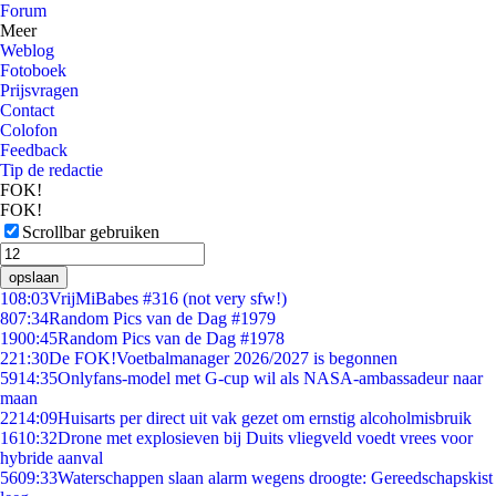
Forum
Meer
Weblog
Fotoboek
Prijsvragen
Contact
Colofon
Feedback
Tip de redactie
FOK!
FOK!
Scrollbar gebruiken
opslaan
1
08:03
VrijMiBabes #316 (not very sfw!)
8
07:34
Random Pics van de Dag #1979
19
00:45
Random Pics van de Dag #1978
2
21:30
De FOK!Voetbalmanager 2026/2027 is begonnen
59
14:35
Onlyfans-model met G-cup wil als NASA-ambassadeur naar
maan
22
14:09
Huisarts per direct uit vak gezet om ernstig alcoholmisbruik
16
10:32
Drone met explosieven bij Duits vliegveld voedt vrees voor
hybride aanval
56
09:33
Waterschappen slaan alarm wegens droogte: Gereedschapskist