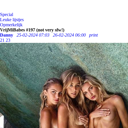
Special
Leuke lijstjes
Opmerkelijk
VrijMiBabes #197 (not very sfw!)
Danny
25-02-2024 07:03
26-02-2024 06:00
print
21
23