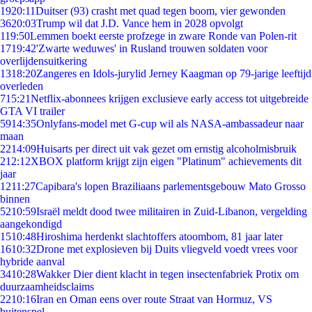
19
20:11
Duitser (93) crasht met quad tegen boom, vier gewonden
36
20:03
Trump wil dat J.D. Vance hem in 2028 opvolgt
1
19:50
Lemmen boekt eerste profzege in zware Ronde van Polen-rit
17
19:42
'Zwarte weduwes' in Rusland trouwen soldaten voor
overlijdensuitkering
13
18:20
Zangeres en Idols-jurylid Jerney Kaagman op 79-jarige leeftijd
overleden
7
15:21
Netflix-abonnees krijgen exclusieve early access tot uitgebreide
GTA VI trailer
59
14:35
Onlyfans-model met G-cup wil als NASA-ambassadeur naar
maan
22
14:09
Huisarts per direct uit vak gezet om ernstig alcoholmisbruik
2
12:12
XBOX platform krijgt zijn eigen "Platinum" achievements dit
jaar
12
11:27
Capibara's lopen Braziliaans parlementsgebouw Mato Grosso
binnen
52
10:59
Israël meldt dood twee militairen in Zuid-Libanon, vergelding
aangekondigd
15
10:48
Hiroshima herdenkt slachtoffers atoombom, 81 jaar later
16
10:32
Drone met explosieven bij Duits vliegveld voedt vrees voor
hybride aanval
34
10:28
Wakker Dier dient klacht in tegen insectenfabriek Protix om
duurzaamheidsclaims
22
10:16
Iran en Oman eens over route Straat van Hormuz, VS
buitenspel