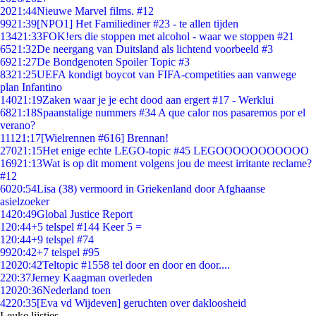
20
21:44
Nieuwe Marvel films. #12
99
21:39
[NPO1] Het Familiediner #23 - te allen tijden
134
21:33
FOK!ers die stoppen met alcohol - waar we stoppen #21
65
21:32
De neergang van Duitsland als lichtend voorbeeld #3
69
21:27
De Bondgenoten Spoiler Topic #3
83
21:25
UEFA kondigt boycot van FIFA-competities aan vanwege
plan Infantino
140
21:19
Zaken waar je je echt dood aan ergert #17 - Werklui
68
21:18
Spaanstalige nummers #34 A que calor nos pasaremos por el
verano?
111
21:17
[Wielrennen #616] Brennan!
270
21:15
Het enige echte LEGO-topic #45 LEGOOOOOOOOOOO
169
21:13
Wat is op dit moment volgens jou de meest irritante reclame?
#12
60
20:54
Lisa (38) vermoord in Griekenland door Afghaanse
asielzoeker
14
20:49
Global Justice Report
1
20:44
+5 telspel #144 Keer 5 =
1
20:44
+9 telspel #74
99
20:42
+7 telspel #95
120
20:42
Teltopic #1558 tel door en door en door....
2
20:37
Jerney Kaagman overleden
120
20:36
Nederland toen
42
20:35
[Eva vd Wijdeven] geruchten over dakloosheid
Leuke lijstjes