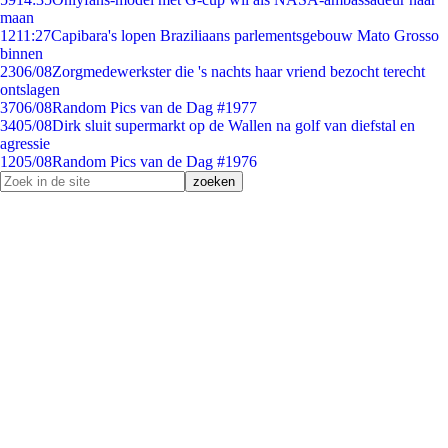
maan
12
11:27
Capibara's lopen Braziliaans parlementsgebouw Mato Grosso
binnen
23
06/08
Zorgmedewerkster die 's nachts haar vriend bezocht terecht
ontslagen
37
06/08
Random Pics van de Dag #1977
34
05/08
Dirk sluit supermarkt op de Wallen na golf van diefstal en
agressie
12
05/08
Random Pics van de Dag #1976