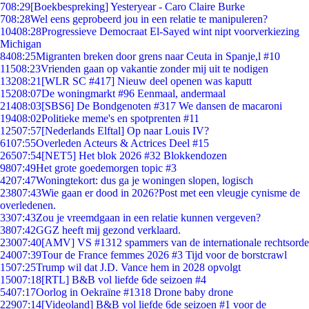
7
08:29
[Boekbespreking] Yesteryear - Caro Claire Burke
7
08:28
Wel eens geprobeerd jou in een relatie te manipuleren?
104
08:28
Progressieve Democraat El-Sayed wint nipt voorverkiezing
Michigan
84
08:25
Migranten breken door grens naar Ceuta in Spanje,l #10
115
08:23
Vrienden gaan op vakantie zonder mij uit te nodigen
132
08:21
[WLR SC #417] Nieuw deel openen was kaputt
152
08:07
De woningmarkt #96 Eenmaal, andermaal
214
08:03
[SBS6] De Bondgenoten #317 We dansen de macaroni
194
08:02
Politieke meme's en spotprenten #11
125
07:57
[Nederlands Elftal] Op naar Louis IV?
61
07:55
Overleden Acteurs & Actrices Deel #15
265
07:54
[NET5] Het blok 2026 #32 Blokkendozen
98
07:49
Het grote goedemorgen topic #3
42
07:47
Woningtekort: dus ga je woningen slopen, logisch
238
07:43
Wie gaan er dood in 2026?Post met een vleugje cynisme de
overledenen.
33
07:43
Zou je vreemdgaan in een relatie kunnen vergeven?
38
07:42
GGZ heeft mij gezond verklaard.
230
07:40
[AMV] VS #1312 spammers van de internationale rechtsorde
240
07:39
Tour de France femmes 2026 #3 Tijd voor de borstcrawl
15
07:25
Trump wil dat J.D. Vance hem in 2028 opvolgt
150
07:18
[RTL] B&B vol liefde 6de seizoen #4
54
07:17
Oorlog in Oekraïne #1318 Drone baby drone
229
07:14
[Videoland] B&B vol liefde 6de seizoen #1 voor de