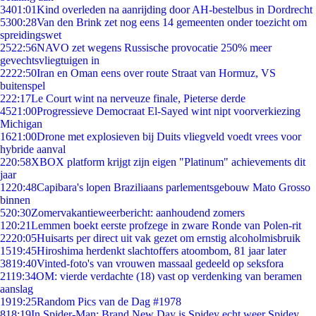
34
01:01
Kind overleden na aanrijding door AH-bestelbus in Dordrecht
53
00:28
Van den Brink zet nog eens 14 gemeenten onder toezicht om
spreidingswet
25
22:56
NAVO zet wegens Russische provocatie 250% meer
gevechtsvliegtuigen in
22
22:50
Iran en Oman eens over route Straat van Hormuz, VS
buitenspel
2
22:17
Le Court wint na nerveuze finale, Pieterse derde
45
21:00
Progressieve Democraat El-Sayed wint nipt voorverkiezing
Michigan
16
21:00
Drone met explosieven bij Duits vliegveld voedt vrees voor
hybride aanval
2
20:58
XBOX platform krijgt zijn eigen "Platinum" achievements dit
jaar
12
20:48
Capibara's lopen Braziliaans parlementsgebouw Mato Grosso
binnen
5
20:30
Zomervakantieweerbericht: aanhoudend zomers
1
20:21
Lemmen boekt eerste profzege in zware Ronde van Polen-rit
22
20:05
Huisarts per direct uit vak gezet om ernstig alcoholmisbruik
15
19:45
Hiroshima herdenkt slachtoffers atoombom, 81 jaar later
38
19:40
Vinted-foto's van vrouwen massaal gedeeld op seksfora
21
19:34
OM: vierde verdachte (18) vast op verdenking van beramen
aanslag
19
19:25
Random Pics van de Dag #1978
8
18:19
In Spider-Man: Brand New Day is Spidey echt weer Spidey