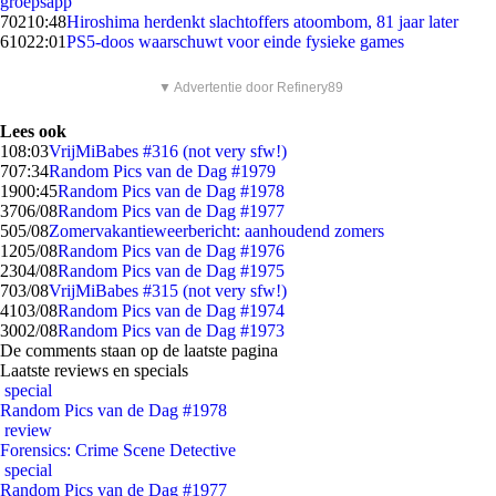
groepsapp
702
10:48
Hiroshima herdenkt slachtoffers atoombom, 81 jaar later
610
22:01
PS5-doos waarschuwt voor einde fysieke games
▼ Advertentie door Refinery89
Lees ook
1
08:03
VrijMiBabes #316 (not very sfw!)
7
07:34
Random Pics van de Dag #1979
19
00:45
Random Pics van de Dag #1978
37
06/08
Random Pics van de Dag #1977
5
05/08
Zomervakantieweerbericht: aanhoudend zomers
12
05/08
Random Pics van de Dag #1976
23
04/08
Random Pics van de Dag #1975
7
03/08
VrijMiBabes #315 (not very sfw!)
41
03/08
Random Pics van de Dag #1974
30
02/08
Random Pics van de Dag #1973
De comments staan op de laatste pagina
Laatste reviews en specials
special
Random Pics van de Dag #1978
review
Forensics: Crime Scene Detective
special
Random Pics van de Dag #1977