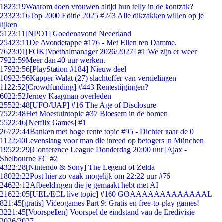
18
23:19
Waarom doen vrouwen altijd hun telly in de kontzak?
233
23:16
Top 2000 Editie 2025 #243 Alle dikzakken willen op je
lijken
51
23:11
[NPO1] Goedenavond Nederland
254
23:11
De Avondetappe #176 - Met Ellen ten Damme.
76
23:01
[FOK!Voetbalmanager 2026/2027] #1 We zijn er weer
79
22:59
Meer dan 40 uur werken.
179
22:56
[PlayStation #184] Nieuw deel
109
22:56
Kapper Walat (27) slachtoffer van vernielingen
11
22:52
[Crowdfunding] #443 Rentestijgingen?
60
22:52
Jerney Kaagman overleden
255
22:48
[UFO/UAP] #16 The Age of Disclosure
75
22:48
Het Moestuintopic #37 Bloesem in de bomen
55
22:46
[Netflix Games] #1
267
22:44
Banken met hoge rente topic #95 - Dichter naar de 0
11
22:40
Levenslang voor man die inreed op betogers in München
195
22:29
[Conference League Donderdag 20:00 uur] Ajax -
Shelbourne FC #2
43
22:28
[Nintendo & Sony] The Legend of Zelda
180
22:22
Post hier zo vaak mogelijk om 22:22 uur #76
246
22:12
Afbeeldingen die je gemaakt hebt met AI
216
22:05
[UEL/ECL live topic] #160 GOAAAAAAAAAAAAAL
8
21:45
[gratis] Videogames Part 9: Gratis en free-to-play games!
32
21:45
[Voorspellen] Voorspel de eindstand van de Eredivisie
2026/2027