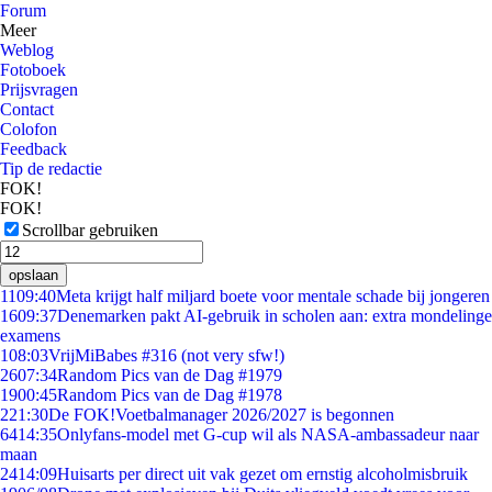
Forum
Meer
Weblog
Fotoboek
Prijsvragen
Contact
Colofon
Feedback
Tip de redactie
FOK!
FOK!
Scrollbar gebruiken
opslaan
11
09:40
Meta krijgt half miljard boete voor mentale schade bij jongeren
16
09:37
Denemarken pakt AI-gebruik in scholen aan: extra mondelinge
examens
1
08:03
VrijMiBabes #316 (not very sfw!)
26
07:34
Random Pics van de Dag #1979
19
00:45
Random Pics van de Dag #1978
2
21:30
De FOK!Voetbalmanager 2026/2027 is begonnen
64
14:35
Onlyfans-model met G-cup wil als NASA-ambassadeur naar
maan
24
14:09
Huisarts per direct uit vak gezet om ernstig alcoholmisbruik