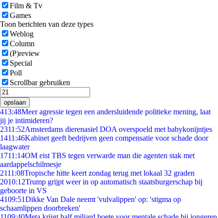
Film & Tv
Games
Toon berichten van deze types
Weblog
Column
(P)review
Special
Poll
Scrollbar gebruiken
opslaan
4
13:48
Meer agressie tegen een andersluidende politieke mening, laat
jij je intimideren?
23
11:52
Amsterdams dierenasiel DOA overspoeld met babykonijntjes
14
11:46
Kabinet geeft bedrijven geen compensatie voor schade door
laagwater
17
11:14
OM eist TBS tegen verwarde man die agenten stak met
aardappelschilmesje
21
11:08
Tropische hitte keert zondag terug met lokaal 32 graden
20
10:12
Trump grijpt weer in op automatisch staatsburgerschap bij
geboorte in VS
41
09:51
Dikke Van Dale neemt 'vulvalippen' op: 'stigma op
schaamlippen doorbreken'
11
09:40
Meta krijgt half miljard boete voor mentale schade bij jongeren