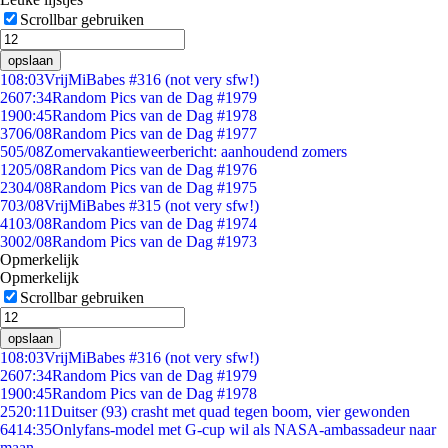
Scrollbar gebruiken
opslaan
1
08:03
VrijMiBabes #316 (not very sfw!)
26
07:34
Random Pics van de Dag #1979
19
00:45
Random Pics van de Dag #1978
37
06/08
Random Pics van de Dag #1977
5
05/08
Zomervakantieweerbericht: aanhoudend zomers
12
05/08
Random Pics van de Dag #1976
23
04/08
Random Pics van de Dag #1975
7
03/08
VrijMiBabes #315 (not very sfw!)
41
03/08
Random Pics van de Dag #1974
30
02/08
Random Pics van de Dag #1973
Opmerkelijk
Opmerkelijk
Scrollbar gebruiken
opslaan
1
08:03
VrijMiBabes #316 (not very sfw!)
26
07:34
Random Pics van de Dag #1979
19
00:45
Random Pics van de Dag #1978
25
20:11
Duitser (93) crasht met quad tegen boom, vier gewonden
64
14:35
Onlyfans-model met G-cup wil als NASA-ambassadeur naar
maan