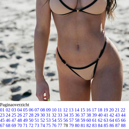
Paginaoverzicht
01
02
03
04
05
06
07
08
09
10
11
12
13
14
15
16
17
18
19
20
21
22
23
24
25
26
27
28
29
30
31
32
33
34
35
36
37
38
39
40
41
42
43
44
45
46
47
48
49
50
51
52
53
54
55
56
57
58
59
60
61
62
63
64
65
66
67
68
69
70
71
72
73
74
75
76
77
78
79
80
81
82
83
84
85
86
87
88