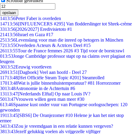
Scrollbar gebruiken
opslaan
14
13:56
Peter Faber is overleden
147
13:56
[INFLUENCERS #295] Van flodderslinger tot Shrek-crème
33
13:56
[2026/2027] Eredivisietoto #1
214
13:56
Israel en Gaza #17
25
13:56
Levenslang voor man die inreed op betogers in München
72
13:55
Overleden Acteurs & Actrices Deel #15
261
13:55
Tour de France femmes 2026 #3 Tijd voor de borstcrawl
0
13:53
Jonge Cambridge professor stapt op na claims over plagiaat en
leugens
30
13:52
Eeuwig voortleven
269
13:51
[Dagboek] Veel aan hoofd - Deel 27
117
13:48
[Het Officiële Steam Topic #201] Steamrolled
170
13:48
Wat is jullie binnenhuistemperatuur? #81 Horrorzomer
30
13:48
Astronomie in de Achtertuin #6
131
13:47
[Nederlands Elftal] Op naar Louis IV?
50
13:47
Vrouwen willen geen man meer #30
6
13:46
Spaanse kust onder vuur van Portugese oorlogsschepen: 120
gewonden
191
13:45
[SBS6] De Oranjezomer #10 Helene je kan het niet stop
ermee
34
13:43
Zou je vreemdgaan in een relatie kunnen vergeven?
38
13:43
Jezelf gelukkig voelen als vrijgezelle vijftiger