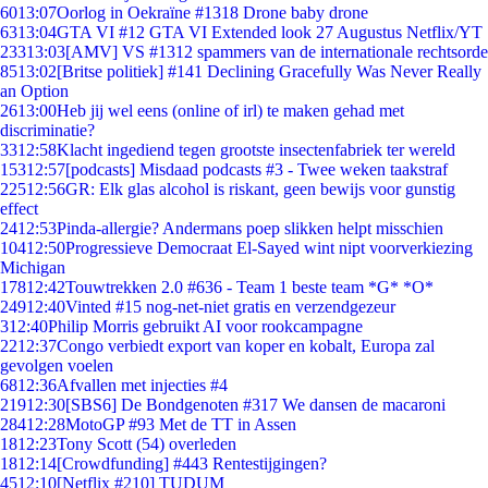
60
13:07
Oorlog in Oekraïne #1318 Drone baby drone
63
13:04
GTA VI #12 GTA VI Extended look 27 Augustus Netflix/YT
233
13:03
[AMV] VS #1312 spammers van de internationale rechtsorde
85
13:02
[Britse politiek] #141 Declining Gracefully Was Never Really
an Option
26
13:00
Heb jij wel eens (online of irl) te maken gehad met
discriminatie?
33
12:58
Klacht ingediend tegen grootste insectenfabriek ter wereld
153
12:57
[podcasts] Misdaad podcasts #3 - Twee weken taakstraf
225
12:56
GR: Elk glas alcohol is riskant, geen bewijs voor gunstig
effect
24
12:53
Pinda-allergie? Andermans poep slikken helpt misschien
104
12:50
Progressieve Democraat El-Sayed wint nipt voorverkiezing
Michigan
178
12:42
Touwtrekken 2.0 #636 - Team 1 beste team *G* *O*
249
12:40
Vinted #15 nog-net-niet gratis en verzendgezeur
3
12:40
Philip Morris gebruikt AI voor rookcampagne
22
12:37
Congo verbiedt export van koper en kobalt, Europa zal
gevolgen voelen
68
12:36
Afvallen met injecties #4
219
12:30
[SBS6] De Bondgenoten #317 We dansen de macaroni
284
12:28
MotoGP #93 Met de TT in Assen
18
12:23
Tony Scott (54) overleden
18
12:14
[Crowdfunding] #443 Rentestijgingen?
45
12:10
[Netflix #210] TUDUM