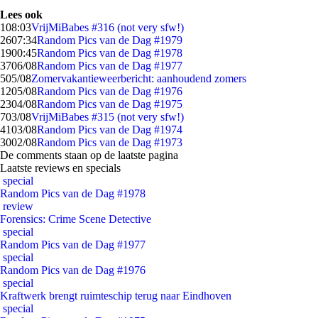
Lees ook
1
08:03
VrijMiBabes #316 (not very sfw!)
26
07:34
Random Pics van de Dag #1979
19
00:45
Random Pics van de Dag #1978
37
06/08
Random Pics van de Dag #1977
5
05/08
Zomervakantieweerbericht: aanhoudend zomers
12
05/08
Random Pics van de Dag #1976
23
04/08
Random Pics van de Dag #1975
7
03/08
VrijMiBabes #315 (not very sfw!)
41
03/08
Random Pics van de Dag #1974
30
02/08
Random Pics van de Dag #1973
De comments staan op de laatste pagina
Laatste reviews en specials
special
Random Pics van de Dag #1978
review
Forensics: Crime Scene Detective
special
Random Pics van de Dag #1977
special
Random Pics van de Dag #1976
special
Kraftwerk brengt ruimteschip terug naar Eindhoven
special