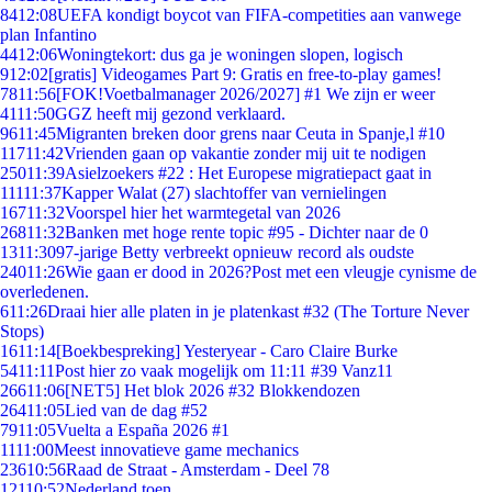
84
12:08
UEFA kondigt boycot van FIFA-competities aan vanwege
plan Infantino
44
12:06
Woningtekort: dus ga je woningen slopen, logisch
9
12:02
[gratis] Videogames Part 9: Gratis en free-to-play games!
78
11:56
[FOK!Voetbalmanager 2026/2027] #1 We zijn er weer
41
11:50
GGZ heeft mij gezond verklaard.
96
11:45
Migranten breken door grens naar Ceuta in Spanje,l #10
117
11:42
Vrienden gaan op vakantie zonder mij uit te nodigen
250
11:39
Asielzoekers #22 : Het Europese migratiepact gaat in
111
11:37
Kapper Walat (27) slachtoffer van vernielingen
167
11:32
Voorspel hier het warmtegetal van 2026
268
11:32
Banken met hoge rente topic #95 - Dichter naar de 0
13
11:30
97-jarige Betty verbreekt opnieuw record als oudste
240
11:26
Wie gaan er dood in 2026?Post met een vleugje cynisme de
overledenen.
6
11:26
Draai hier alle platen in je platenkast #32 (The Torture Never
Stops)
16
11:14
[Boekbespreking] Yesteryear - Caro Claire Burke
54
11:11
Post hier zo vaak mogelijk om 11:11 #39 Vanz11
266
11:06
[NET5] Het blok 2026 #32 Blokkendozen
264
11:05
Lied van de dag #52
79
11:05
Vuelta a España 2026 #1
11
11:00
Meest innovatieve game mechanics
236
10:56
Raad de Straat - Amsterdam - Deel 78
121
10:52
Nederland toen