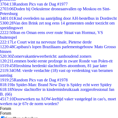
37
04:13
Random Pics van de Dag #1977
27
03:06
Doden bij Oekraïense droneaanvallen op Moskou en Sint-
Petersburg
34
01:01
Kind overleden na aanrijding door AH-bestelbus in Dordrecht
53
00:28
Van den Brink zet nog eens 14 gemeenten onder toezicht om
spreidingswet
22
22:50
Iran en Oman eens over route Straat van Hormuz, VS
buitenspel
2
22:17
Le Court wint na nerveuze finale, Pieterse derde
12
20:48
Capibara's lopen Braziliaans parlementsgebouw Mato Grosso
binnen
5
20:30
Zomervakantieweerbericht: aanhoudend zomers
1
20:21
Lemmen boekt eerste profzege in zware Ronde van Polen-rit
15
19:45
Hiroshima herdenkt slachtoffers atoombom, 81 jaar later
21
19:34
OM: vierde verdachte (18) vast op verdenking van beramen
aanslag
19
19:25
Random Pics van de Dag #1978
8
18:19
In Spider-Man: Brand New Day is Spidey echt weer Spidey
6
18:18
Nieuw slachtoffer in kindermisbruikzaak zorgprofessional Jan
B. (66)
45
17:10
Doorwerken na AOW-leeftijd vaker vastgelegd in cao's, moet
werken na je 67e de norm worden?
Forum
Forum