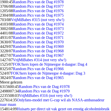
19
00:45
Random Pics van de Dag #1978
37
06/08
Random Pics van de Dag #1977
12
05/08
Random Pics van de Dag #1976
23
04/08
Random Pics van de Dag #1975
7
03/08
VrijMiBabes #315 (not very sfw!)
41
03/08
Random Pics van de Dag #1974
30
02/08
Random Pics van de Dag #1973
44
01/08
Random Pics van de Dag #1972
49
31/07
Random Pics van de Dag #1971
36
30/07
Random Pics van de Dag #1970
44
29/07
Random Pics van de Dag #1969
32
28/07
Random Pics van de Dag #1968
40
27/07
Random Pics van de Dag #1967
14
27/07
VrijMiBabes #314 (not very sfw!)
15
25/07
FOK!kers lopen de Nijmeegse 4-daagse: Dag 4
83
25/07
Random Pics van de Dag #1966
5
24/07
FOK!kers lopen de Nijmeegse 4-daagse: Dag 3
38
24/07
Random Pics van de Dag #1965
Meest gelezen
63156
00:45
Random Pics van de Dag #1978
24980
07:34
Random Pics van de Dag #1979
22355
08:03
VrijMiBabes #316 (not very sfw!)
2276
14:35
Onlyfans-model met G-cup wil als NASA-ambassadeur
naar maan
1548
14:09
Huisarts per direct uit vak gezet om ernstig alcoholmisbruik