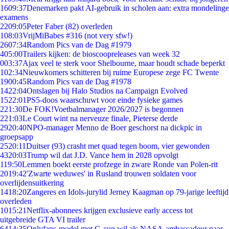
16
09:37
Denemarken pakt AI-gebruik in scholen aan: extra mondelinge
examens
22
09:05
Peter Faber (82) overleden
1
08:03
VrijMiBabes #316 (not very sfw!)
26
07:34
Random Pics van de Dag #1979
4
05:00
Trailers kijken: de bioscoopreleases van week 32
0
03:37
Ajax veel te sterk voor Shelbourne, maar houdt schade beperkt
1
02:34
Nieuwkomers schitteren bij ruime Europese zege FC Twente
19
00:45
Random Pics van de Dag #1978
14
22:04
Ontslagen bij Halo Studios na Campaign Evolved
15
22:01
PS5-doos waarschuwt voor einde fysieke games
2
21:30
De FOK!Voetbalmanager 2026/2027 is begonnen
2
21:03
Le Court wint na nerveuze finale, Pieterse derde
29
20:40
NPO-manager Menno de Boer geschorst na dickpic in
groepsapp
25
20:11
Duitser (93) crasht met quad tegen boom, vier gewonden
43
20:03
Trump wil dat J.D. Vance hem in 2028 opvolgt
1
19:50
Lemmen boekt eerste profzege in zware Ronde van Polen-rit
20
19:42
'Zwarte weduwes' in Rusland trouwen soldaten voor
overlijdensuitkering
14
18:20
Zangeres en Idols-jurylid Jerney Kaagman op 79-jarige leeftijd
overleden
10
15:21
Netflix-abonnees krijgen exclusieve early access tot
uitgebreide GTA VI trailer
64
14:35
Onlyfans-model met G-cup wil als NASA-ambassadeur naar