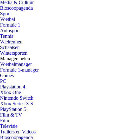
Media & Cultuur
Bioscoopagenda
Sport
Voetbal
Formule 1
Autosport
Tennis
Wielrennen
Schaatsen
Wintersporten
Managerspelen
Voetbalmanager
Formule 1-manager
Games
PC
Playstation 4
Xbox One
Nintendo Switch
Xbox Series X|S
PlayStation 5
Film & TV
Film
Televisie
Trailers en Videos
Bioscoopagenda