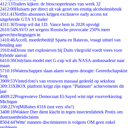
4
12:13
Trailers kijken: de bioscoopreleases van week 32
24
12:00
Huisarts per direct uit vak gezet om ernstig alcoholmisbruik
10
11:41
Netflix-abonnees krijgen exclusieve early access tot
uitgebreide GTA VI trailer
43
11:36
Trump wil dat J.D. Vance hem in 2028 opvolgt
26
10:54
NAVO zet wegens Russische provocatie 250% meer
gevechtsvliegtuigen in
14
10:46
Accell, moederbedrijf Sparta en Batavus, vraagt uitstel van
betaling aan
19
10:44
Drone met explosieven bij Duits vliegveld voedt vrees voor
hybride aanval
64
10:36
Onlyfans-model met G-cup wil als NASA-ambassadeur naar
maan
57
10:16
Waterschappen slaan alarm wegens droogte: Gereedschapskist
leeg
39
09:53
Vinted-foto's van vrouwen massaal gedeeld op seksfora
3
09:33
XBOX platform krijgt zijn eigen "Platinum" achievements dit
jaar
46
09:22
Progressieve Democraat El-Sayed wint nipt voorverkiezing
Michigan
1
08:22
VrijMiBabes #316 (not very sfw!)
34
08:18
Wakker Dier dient klacht in tegen insectenfabriek Protix om
duurzaamheidsclaims
85
04:44
'Witte' mannen discrimineren is volgens OM geen enkel
probleem