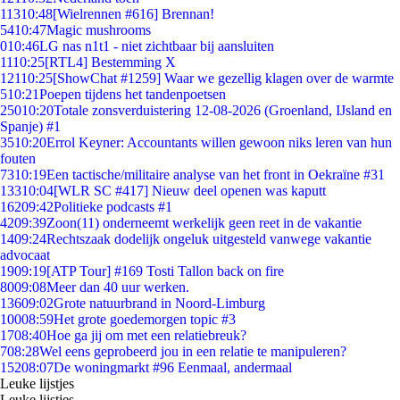
113
10:48
[Wielrennen #616] Brennan!
54
10:47
Magic mushrooms
0
10:46
LG nas n1t1 - niet zichtbaar bij aansluiten
11
10:25
[RTL4] Bestemming X
121
10:25
[ShowChat #1259] Waar we gezellig klagen over de warmte
5
10:21
Poepen tijdens het tandenpoetsen
250
10:20
Totale zonsverduistering 12-08-2026 (Groenland, IJsland en
Spanje) #1
35
10:20
Errol Keyner: Accountants willen gewoon niks leren van hun
fouten
73
10:19
Een tactische/militaire analyse van het front in Oekraïne #31
133
10:04
[WLR SC #417] Nieuw deel openen was kaputt
162
09:42
Politieke podcasts #1
42
09:39
Zoon(11) onderneemt werkelijk geen reet in de vakantie
14
09:24
Rechtszaak dodelijk ongeluk uitgesteld vanwege vakantie
advocaat
19
09:19
[ATP Tour] #169 Tosti Tallon back on fire
80
09:08
Meer dan 40 uur werken.
136
09:02
Grote natuurbrand in Noord-Limburg
100
08:59
Het grote goedemorgen topic #3
17
08:40
Hoe ga jij om met een relatiebreuk?
7
08:28
Wel eens geprobeerd jou in een relatie te manipuleren?
152
08:07
De woningmarkt #96 Eenmaal, andermaal
Leuke lijstjes
Leuke lijstjes