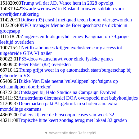
1518
20:03
Trump wil dat J.D. Vance hem in 2028 opvolgt
1503
19:42
'Zwarte weduwes' in Rusland trouwen soldaten voor
overlijdensuitkering
1142
20:11
Duitser (93) crasht met quad tegen boom, vier gewonden
1122
20:40
NPO-manager Menno de Boer geschorst na dickpic in
groepsapp
1115
18:20
Zangeres en Idols-jurylid Jerney Kaagman op 79-jarige
leeftijd overleden
1007
15:21
Netflix-abonnees krijgen exclusieve early access tot
uitgebreide GTA VI trailer
800
22:01
PS5-doos waarschuwt voor einde fysieke games
680
09:05
Peter Faber (82) overleden
667
10:12
Trump grijpt weer in op automatisch staatsburgerschap bij
geboorte in VS
654
09:51
Dikke Van Dale neemt 'vulvalippen' op: 'stigma op
schaamlippen doorbreken'
637
22:04
Ontslagen bij Halo Studios na Campaign Evolved
514
11:52
Amsterdams dierenasiel DOA overspoeld met babykonijntjes
512
09:37
Denemarken pakt AI-gebruik in scholen aan: extra
mondelinge examens
486
05:00
Trailers kijken: de bioscoopreleases van week 32
432
11:08
Tropische hitte keert zondag terug met lokaal 32 graden
▼ Advertentie door Refinery89