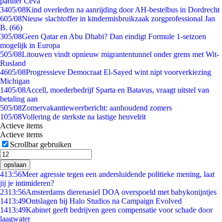
partner Ceva
34
05/08
Kind overleden na aanrijding door AH-bestelbus in Dordrecht
6
05/08
Nieuw slachtoffer in kindermisbruikzaak zorgprofessional Jan
B. (66)
3
05/08
Geen Qatar en Abu Dhabi? Dan eindigt Formule 1-seizoen
mogelijk in Europa
5
05/08
Litouwen vindt opnieuw migrantentunnel onder grens met Wit-
Rusland
46
05/08
Progressieve Democraat El-Sayed wint nipt voorverkiezing
Michigan
14
05/08
Accell, moederbedrijf Sparta en Batavus, vraagt uitstel van
betaling aan
5
05/08
Zomervakantieweerbericht: aanhoudend zomers
1
05/08
Vollering de sterkste na lastige heuvelrit
Actieve items
Actieve items
Scrollbar gebruiken
opslaan
4
13:56
Meer agressie tegen een andersluidende politieke mening, laat
jij je intimideren?
23
13:56
Amsterdams dierenasiel DOA overspoeld met babykonijntjes
14
13:49
Ontslagen bij Halo Studios na Campaign Evolved
14
13:49
Kabinet geeft bedrijven geen compensatie voor schade door
laagwater