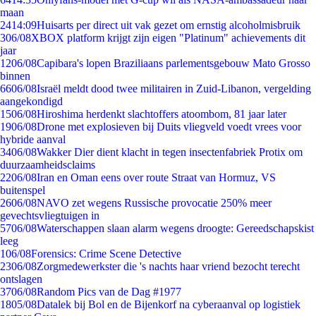
maan
24
14:09
Huisarts per direct uit vak gezet om ernstig alcoholmisbruik
3
06/08
XBOX platform krijgt zijn eigen "Platinum" achievements dit
jaar
12
06/08
Capibara's lopen Braziliaans parlementsgebouw Mato Grosso
binnen
66
06/08
Israël meldt dood twee militairen in Zuid-Libanon, vergelding
aangekondigd
15
06/08
Hiroshima herdenkt slachtoffers atoombom, 81 jaar later
19
06/08
Drone met explosieven bij Duits vliegveld voedt vrees voor
hybride aanval
34
06/08
Wakker Dier dient klacht in tegen insectenfabriek Protix om
duurzaamheidsclaims
22
06/08
Iran en Oman eens over route Straat van Hormuz, VS
buitenspel
26
06/08
NAVO zet wegens Russische provocatie 250% meer
gevechtsvliegtuigen in
57
06/08
Waterschappen slaan alarm wegens droogte: Gereedschapskist
leeg
1
06/08
Forensics: Crime Scene Detective
23
06/08
Zorgmedewerkster die 's nachts haar vriend bezocht terecht
ontslagen
37
06/08
Random Pics van de Dag #1977
18
05/08
Datalek bij Bol en de Bijenkorf na cyberaanval op logistiek