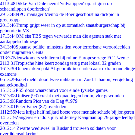
41
13:48
Dikke Van Dale neemt 'vulvalippen' op: 'stigma op
schaamlippen doorbreken'
29
13:48
NPO-manager Menno de Boer geschorst na dickpic in
groepsapp
20
13:46
Trump grijpt weer in op automatisch staatsburgerschap bij
geboorte in VS
17
13:44
OM eist TBS tegen verwarde man die agenten stak met
aardappelschilmesje
34
13:40
Spaanse politie: minstens tien voor terrorisme veroordeelden
onder migranten Ceuta
1
13:37
Nieuwkomers schitteren bij ruime Europese zege FC Twente
21
13:31
Tropische hitte keert zondag terug met lokaal 32 graden
16
13:30
Denemarken pakt AI-gebruik in scholen aan: extra mondelinge
examens
66
13:29
Israël meldt dood twee militairen in Zuid-Libanon, vergelding
aangekondigd
15
13:12
PS5-doos waarschuwt voor einde fysieke games
25
13:08
Duitser (93) crasht met quad tegen boom, vier gewonden
26
13:08
Random Pics van de Dag #1979
22
13:01
Peter Faber (82) overleden
11
12:55
Meta krijgt half miljard boete voor mentale schade bij jongeren
14
12:19
Zangeres en Idols-jurylid Jerney Kaagman op 79-jarige leeftijd
overleden
20
12:14
'Zwarte weduwes' in Rusland trouwen soldaten voor
overlijdensuitkering