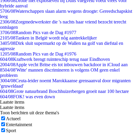
19
06/08
Drone met explosieven bij Duits vliegveld voedt vrees voor
hybride aanval
57
06/08
Waterschappen slaan alarm wegens droogte: Gereedschapskist
leeg
23
06/08
Zorgmedewerkster die 's nachts haar vriend bezocht terecht
ontslagen
37
06/08
Random Pics van de Dag #1977
21
05/08
Tanken in België wordt nóg aantrekkelijker
34
05/08
Dirk sluit supermarkt op de Wallen na golf van diefstal en
agressie
12
05/08
Random Pics van de Dag #1976
6
04/08
Kraftwerk brengt ruimteschip terug naar Eindhoven
20
04/08
Apple vecht Britse eis tot inbouwen backdoor in iCloud aan
85
04/08
'Witte' mannen discrimineren is volgens OM geen enkel
probleem
30
04/08
Ceuta-leider noemt Marokkaanse grensaanval door migranten
'gruweldaad'
6
04/08
Grote natuurbrand Boschhuizerbergen groeit naar 100 hectare
6
04/08
FOK! was even down
Laatste items
Laatste items
Toon berichten uit deze thema's
Actueel
Entertainment
Sport