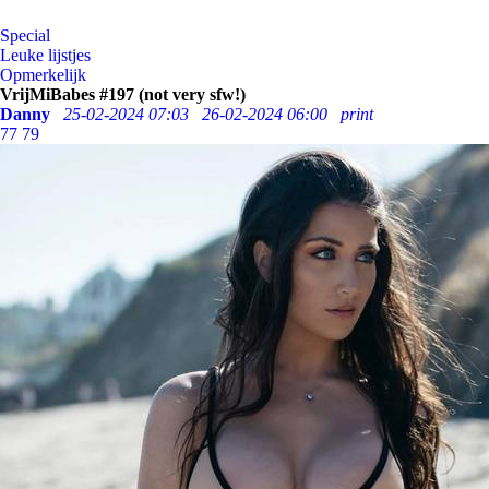
Special
Leuke lijstjes
Opmerkelijk
VrijMiBabes #197 (not very sfw!)
Danny
25-02-2024 07:03
26-02-2024 06:00
print
77
79