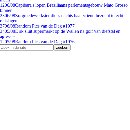
12
06/08
Capibara's lopen Braziliaans parlementsgebouw Mato Grosso
binnen
23
06/08
Zorgmedewerkster die 's nachts haar vriend bezocht terecht
ontslagen
37
06/08
Random Pics van de Dag #1977
34
05/08
Dirk sluit supermarkt op de Wallen na golf van diefstal en
agressie
12
05/08
Random Pics van de Dag #1976