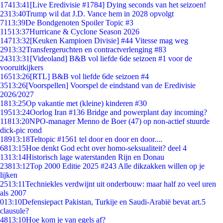
174
13:41
[Live Eredivisie #1784] Dying seconds van het seizoen!
23
13:40
Trump wil dat J.D. Vance hem in 2028 opvolgt
71
13:39
De Bondgenoten Spoiler Topic #3
115
13:37
Hurricane & Cyclone Season 2026
147
13:32
[Keuken Kampioen Divisie] #44 Vitesse mag weg
29
13:32
Transfergeruchten en contractverlenging #83
243
13:31
[Videoland] B&B vol liefde 6de seizoen #1 voor de
vooruitkijkers
165
13:26
[RTL] B&B vol liefde 6de seizoen #4
35
13:26
[Voorspellen] Voorspel de eindstand van de Eredivisie
2026/2027
18
13:25
Op vakantie met (kleine) kinderen #30
195
13:24
Oorlog Iran #136 Bridge and powerplant day incoming?
118
13:20
NPO-manager Menno de Boer (47) op non-actief stuurde
dick-pic rond
189
13:18
Teltopic #1561 tel door en door en door....
68
13:15
Hoe denkt God echt over homo-seksualiteit? deel 4
13
13:14
Historisch lage waterstanden Rijn en Donau
238
13:12
Top 2000 Editie 2025 #243 Alle dikzakken willen op je
lijken
25
13:11
Techniekles verdwijnt uit onderbouw: maar half zo veel uren
als 2007
0
13:10
Defensiepact Pakistan, Turkije en Saudi-Arabië bevat art.5
clausule?
48
13:10
Hoe kom je van egels af?