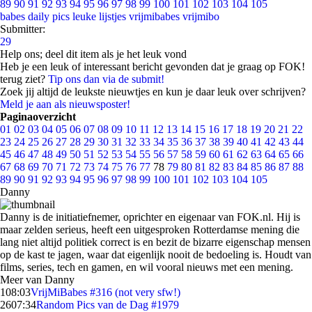
89
90
91
92
93
94
95
96
97
98
99
100
101
102
103
104
105
babes
daily pics
leuke lijstjes
vrijmibabes
vrijmibo
Submitter:
29
Help ons; deel dit item als je het leuk vond
Heb je een leuk of interessant bericht gevonden dat je graag op FOK!
terug ziet?
Tip ons dan via de submit!
Zoek jij altijd de leukste nieuwtjes en kun je daar leuk over schrijven?
Meld je aan als nieuwsposter!
Paginaoverzicht
01
02
03
04
05
06
07
08
09
10
11
12
13
14
15
16
17
18
19
20
21
22
23
24
25
26
27
28
29
30
31
32
33
34
35
36
37
38
39
40
41
42
43
44
45
46
47
48
49
50
51
52
53
54
55
56
57
58
59
60
61
62
63
64
65
66
67
68
69
70
71
72
73
74
75
76
77
78
79
80
81
82
83
84
85
86
87
88
89
90
91
92
93
94
95
96
97
98
99
100
101
102
103
104
105
Danny
Danny is de initiatiefnemer, oprichter en eigenaar van FOK.nl. Hij is
maar zelden serieus, heeft een uitgesproken Rotterdamse mening die
lang niet altijd politiek correct is en bezit de bizarre eigenschap mensen
op de kast te jagen, waar dat eigenlijk nooit de bedoeling is. Houdt van
films, series, tech en gamen, en wil vooral nieuws met een mening.
Meer van Danny
1
08:03
VrijMiBabes #316 (not very sfw!)
26
07:34
Random Pics van de Dag #1979