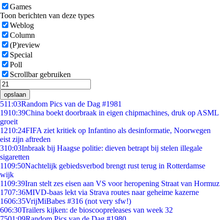
Games
Toon berichten van deze types
Weblog
Column
(P)review
Special
Poll
Scrollbar gebruiken
opslaan
5
11:03
Random Pics van de Dag #1981
19
10:39
China boekt doorbraak in eigen chipmachines, druk op ASML
groeit
12
10:24
FIFA ziet kritiek op Infantino als desinformatie, Noorwegen
eist zijn aftreden
3
10:03
Inbraak bij Haagse politie: dieven betrapt bij stelen illegale
sigaretten
11
09:50
Nachtelijk gebiedsverbod brengt rust terug in Rotterdamse
wijk
11
09:39
Iran stelt zes eisen aan VS voor heropening Straat van Hormuz
17
07:36
MIVD-baas lekt via Strava routes naar geheime kazerne
16
06:35
VrijMiBabes #316 (not very sfw!)
6
06:30
Trailers kijken: de bioscoopreleases van week 32
75
01:09
Random Pics van de Dag #1980