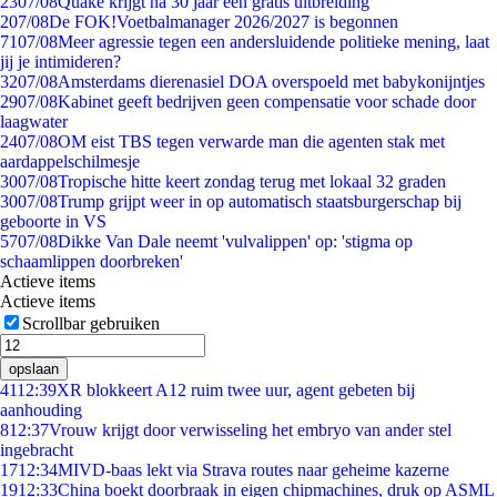
23
07/08
Quake krijgt na 30 jaar een gratis uitbreiding
2
07/08
De FOK!Voetbalmanager 2026/2027 is begonnen
71
07/08
Meer agressie tegen een andersluidende politieke mening, laat
jij je intimideren?
32
07/08
Amsterdams dierenasiel DOA overspoeld met babykonijntjes
29
07/08
Kabinet geeft bedrijven geen compensatie voor schade door
laagwater
24
07/08
OM eist TBS tegen verwarde man die agenten stak met
aardappelschilmesje
30
07/08
Tropische hitte keert zondag terug met lokaal 32 graden
30
07/08
Trump grijpt weer in op automatisch staatsburgerschap bij
geboorte in VS
57
07/08
Dikke Van Dale neemt 'vulvalippen' op: 'stigma op
schaamlippen doorbreken'
Actieve items
Actieve items
Scrollbar gebruiken
opslaan
41
12:39
XR blokkeert A12 ruim twee uur, agent gebeten bij
aanhouding
8
12:37
Vrouw krijgt door verwisseling het embryo van ander stel
ingebracht
17
12:34
MIVD-baas lekt via Strava routes naar geheime kazerne
19
12:33
China boekt doorbraak in eigen chipmachines, druk op ASML