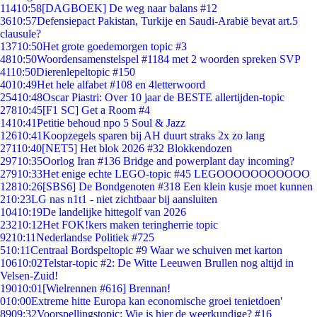
114
10:58
[DAGBOEK] De weg naar balans #12
36
10:57
Defensiepact Pakistan, Turkije en Saudi-Arabië bevat art.5
clausule?
137
10:50
Het grote goedemorgen topic #3
48
10:50
Woordensamenstelspel #1184 met 2 woorden spreken SVP
41
10:50
Dierenlepeltopic #150
40
10:49
Het hele alfabet #108 en 4letterwoord
254
10:48
Oscar Piastri: Over 10 jaar de BESTE allertijden-topic
278
10:45
[F1 SC] Get a Room #4
14
10:41
Petitie behoud npo 5 Soul & Jazz
126
10:41
Koopzegels sparen bij AH duurt straks 2x zo lang
271
10:40
[NET5] Het blok 2026 #32 Blokkendozen
297
10:35
Oorlog Iran #136 Bridge and powerplant day incoming?
279
10:33
Het enige echte LEGO-topic #45 LEGOOOOOOOOOOO
128
10:26
[SBS6] De Bondgenoten #318 Een klein kusje moet kunnen
2
10:23
LG nas n1t1 - niet zichtbaar bij aansluiten
104
10:19
De landelijke hittegolf van 2026
232
10:12
Het FOK!kers maken teringherrie topic
92
10:11
Nederlandse Politiek #725
5
10:11
Centraal Bordspeltopic #9 Waar we schuiven met karton
106
10:02
Telstar-topic #2: De Witte Leeuwen Brullen nog altijd in
Velsen-Zuid!
190
10:01
[Wielrennen #616] Brennan!
0
10:00
Extreme hitte Europa kan economische groei tenietdoen'
89
09:32
Voorspellingstopic: Wie is hier de weerkundige? #16