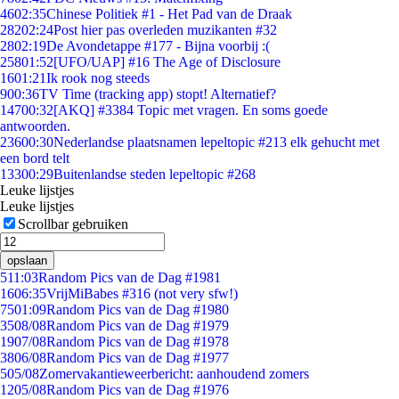
46
02:35
Chinese Politiek #1 - Het Pad van de Draak
282
02:24
Post hier pas overleden muzikanten #32
28
02:19
De Avondetappe #177 - Bijna voorbij :(
258
01:52
[UFO/UAP] #16 The Age of Disclosure
16
01:21
Ik rook nog steeds
9
00:36
TV Time (tracking app) stopt! Alternatief?
147
00:32
[AKQ] #3384 Topic met vragen. En soms goede
antwoorden.
236
00:30
Nederlandse plaatsnamen lepeltopic #213 elk gehucht met
een bord telt
133
00:29
Buitenlandse steden lepeltopic #268
Leuke lijstjes
Leuke lijstjes
Scrollbar gebruiken
opslaan
5
11:03
Random Pics van de Dag #1981
16
06:35
VrijMiBabes #316 (not very sfw!)
75
01:09
Random Pics van de Dag #1980
35
08/08
Random Pics van de Dag #1979
19
07/08
Random Pics van de Dag #1978
38
06/08
Random Pics van de Dag #1977
5
05/08
Zomervakantieweerbericht: aanhoudend zomers
12
05/08
Random Pics van de Dag #1976