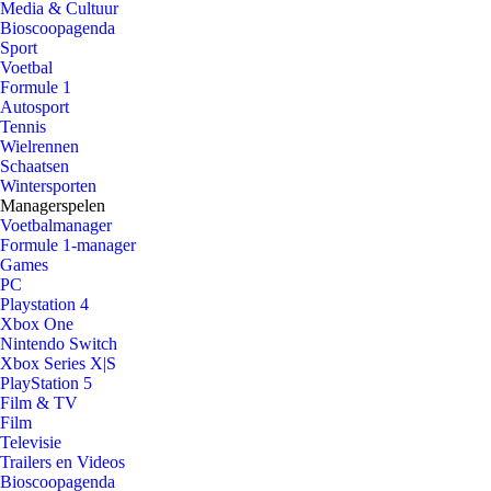
Media & Cultuur
Bioscoopagenda
Sport
Voetbal
Formule 1
Autosport
Tennis
Wielrennen
Schaatsen
Wintersporten
Managerspelen
Voetbalmanager
Formule 1-manager
Games
PC
Playstation 4
Xbox One
Nintendo Switch
Xbox Series X|S
PlayStation 5
Film & TV
Film
Televisie
Trailers en Videos
Bioscoopagenda