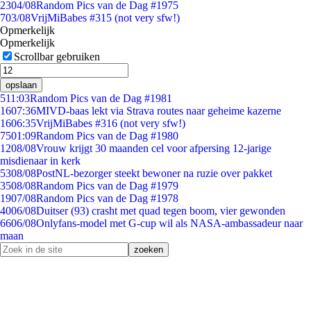
23
04/08
Random Pics van de Dag #1975
7
03/08
VrijMiBabes #315 (not very sfw!)
Opmerkelijk
Opmerkelijk
Scrollbar gebruiken
opslaan
5
11:03
Random Pics van de Dag #1981
16
07:36
MIVD-baas lekt via Strava routes naar geheime kazerne
16
06:35
VrijMiBabes #316 (not very sfw!)
75
01:09
Random Pics van de Dag #1980
12
08/08
Vrouw krijgt 30 maanden cel voor afpersing 12-jarige
misdienaar in kerk
53
08/08
PostNL-bezorger steekt bewoner na ruzie over pakket
35
08/08
Random Pics van de Dag #1979
19
07/08
Random Pics van de Dag #1978
40
06/08
Duitser (93) crasht met quad tegen boom, vier gewonden
66
06/08
Onlyfans-model met G-cup wil als NASA-ambassadeur naar
maan