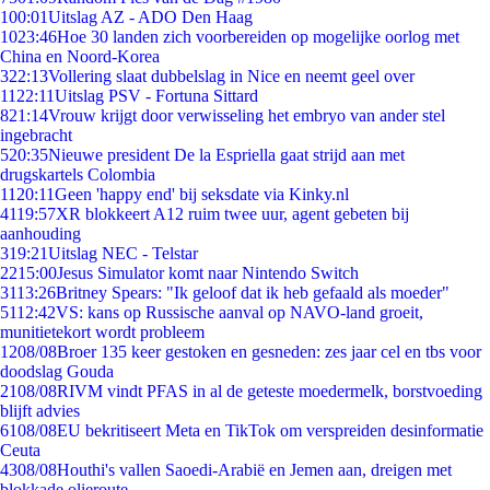
1
00:01
Uitslag AZ - ADO Den Haag
10
23:46
Hoe 30 landen zich voorbereiden op mogelijke oorlog met
China en Noord-Korea
3
22:13
Vollering slaat dubbelslag in Nice en neemt geel over
11
22:11
Uitslag PSV - Fortuna Sittard
8
21:14
Vrouw krijgt door verwisseling het embryo van ander stel
ingebracht
5
20:35
Nieuwe president De la Espriella gaat strijd aan met
drugskartels Colombia
11
20:11
Geen 'happy end' bij seksdate via Kinky.nl
41
19:57
XR blokkeert A12 ruim twee uur, agent gebeten bij
aanhouding
3
19:21
Uitslag NEC - Telstar
22
15:00
Jesus Simulator komt naar Nintendo Switch
31
13:26
Britney Spears: "Ik geloof dat ik heb gefaald als moeder"
51
12:42
VS: kans op Russische aanval op NAVO-land groeit,
munitietekort wordt probleem
12
08/08
Broer 135 keer gestoken en gesneden: zes jaar cel en tbs voor
doodslag Gouda
21
08/08
RIVM vindt PFAS in al de geteste moedermelk, borstvoeding
blijft advies
61
08/08
EU bekritiseert Meta en TikTok om verspreiden desinformatie
Ceuta
43
08/08
Houthi's vallen Saoedi-Arabië en Jemen aan, dreigen met
blokkade olieroute