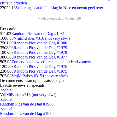
eist zijn aftreden
270
22:13
Vollering slaat dubbelslag in Nice en neemt geel over
▼ Advertentie door Refinery89
Lees ook
5
11:03
Random Pics van de Dag #1981
16
06:35
VrijMiBabes #316 (not very sfw!)
75
01:09
Random Pics van de Dag #1980
35
08/08
Random Pics van de Dag #1979
19
07/08
Random Pics van de Dag #1978
38
06/08
Random Pics van de Dag #1977
5
05/08
Zomervakantieweerbericht: aanhoudend zomers
12
05/08
Random Pics van de Dag #1976
23
04/08
Random Pics van de Dag #1975
7
03/08
VrijMiBabes #315 (not very sfw!)
De comments staan op de laatste pagina
Laatste reviews en specials
special
VrijMiBabes #316 (not very sfw!)
special
Random Pics van de Dag #1980
special
Random Pics van de Dag #1979