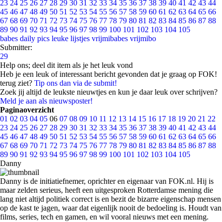
23
24
25
26
27
28
29
30
31
32
33
34
35
36
37
38
39
40
41
42
43
44
45
46
47
48
49
50
51
52
53
54
55
56
57
58
59
60
61
62
63
64
65
66
67
68
69
70
71
72
73
74
75
76
77
78
79
80
81
82
83
84
85
86
87
88
89
90
91
92
93
94
95
96
97
98
99
100
101
102
103
104
105
babes
daily pics
leuke lijstjes
vrijmibabes
vrijmibo
Submitter:
29
Help ons; deel dit item als je het leuk vond
Heb je een leuk of interessant bericht gevonden dat je graag op FOK!
terug ziet?
Tip ons dan via de submit!
Zoek jij altijd de leukste nieuwtjes en kun je daar leuk over schrijven?
Meld je aan als nieuwsposter!
Paginaoverzicht
01
02
03
04
05
06
07
08
09
10
11
12
13
14
15
16
17
18
19
20
21
22
23
24
25
26
27
28
29
30
31
32
33
34
35
36
37
38
39
40
41
42
43
44
45
46
47
48
49
50
51
52
53
54
55
56
57
58
59
60
61
62
63
64
65
66
67
68
69
70
71
72
73
74
75
76
77
78
79
80
81
82
83
84
85
86
87
88
89
90
91
92
93
94
95
96
97
98
99
100
101
102
103
104
105
Danny
Danny is de initiatiefnemer, oprichter en eigenaar van FOK.nl. Hij is
maar zelden serieus, heeft een uitgesproken Rotterdamse mening die
lang niet altijd politiek correct is en bezit de bizarre eigenschap mensen
op de kast te jagen, waar dat eigenlijk nooit de bedoeling is. Houdt van
films, series, tech en gamen, en wil vooral nieuws met een mening.