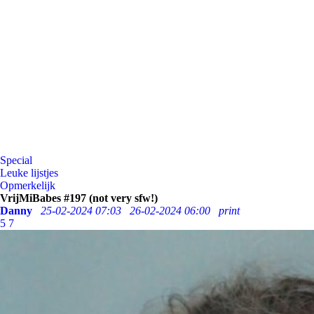
Special
Leuke lijstjes
Opmerkelijk
VrijMiBabes #197 (not very sfw!)
Danny
25-02-2024 07:03
26-02-2024 06:00
print
5
7