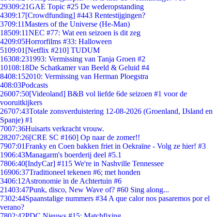
293
09:21
GAE Topic #25 De wederopstanding
43
09:17
[Crowdfunding] #443 Rentestijgingen?
37
09:11
Masters of the Universe (He-Man)
185
09:11
NEC #77: Wat een seizoen is dit zeg
42
09:05
Horrorfilms #33: Halloween
51
09:01
[Netflix #210] TUDUM
163
08:23
1993: Vermissing van Tanja Groen #2
101
08:18
De Schatkamer van Beeld & Geluid #4
84
08:15
2010: Vermissing van Herman Ploegstra
4
08:03
Podcasts
260
07:50
[Videoland] B&B vol liefde 6de seizoen #1 voor de
vooruitkijkers
267
07:43
Totale zonsverduistering 12-08-2026 (Groenland, IJsland en
Spanje) #1
70
07:36
Huisarts verkracht vrouw.
282
07:26
[CRE SC #160] Op naar de zomer!!
79
07:01
Franky en Coen bakken friet in Oekraïne - Volg ze hier! #3
19
06:43
Managarm's boerderij deel #5.1
78
06:40
[IndyCar] #115 We're in Nashville Tennessee
169
06:37
Traditioneel tekenen #6; met honden
34
06:12
Astronomie in de Achtertuin #6
214
03:47
Punk, disco, New Wave of? #60 Sing along...
73
02:44
Spaanstalige nummers #34 A que calor nos pasaremos por el
verano?
78
02:42
PDC Nieuws #15: Matchfixing