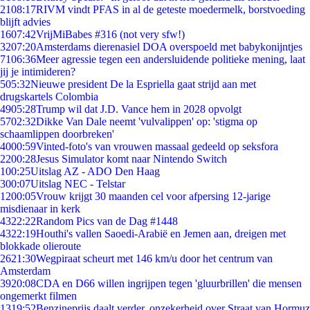
21
08:17
RIVM vindt PFAS in al de geteste moedermelk, borstvoeding
blijft advies
16
07:42
VrijMiBabes #316 (not very sfw!)
32
07:20
Amsterdams dierenasiel DOA overspoeld met babykonijntjes
71
06:36
Meer agressie tegen een andersluidende politieke mening, laat
jij je intimideren?
5
05:32
Nieuwe president De la Espriella gaat strijd aan met
drugskartels Colombia
49
05:28
Trump wil dat J.D. Vance hem in 2028 opvolgt
57
02:32
Dikke Van Dale neemt 'vulvalippen' op: 'stigma op
schaamlippen doorbreken'
40
00:59
Vinted-foto's van vrouwen massaal gedeeld op seksfora
22
00:28
Jesus Simulator komt naar Nintendo Switch
1
00:25
Uitslag AZ - ADO Den Haag
3
00:07
Uitslag NEC - Telstar
12
00:05
Vrouw krijgt 30 maanden cel voor afpersing 12-jarige
misdienaar in kerk
43
22:22
Random Pics van de Dag #1448
43
22:19
Houthi's vallen Saoedi-Arabië en Jemen aan, dreigen met
blokkade olieroute
26
21:30
Wegpiraat scheurt met 146 km/u door het centrum van
Amsterdam
39
20:08
CDA en D66 willen ingrijpen tegen 'gluurbrillen' die mensen
ongemerkt filmen
13
19:52
Benzineprijs daalt verder, onzekerheid over Straat van Hormuz