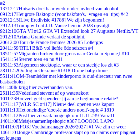
#2
137
12:17
Huisarts doet haar werk onder invloed van alcohol
69
12:17
Het grote Baktopic (voor bakfoto's, -vragen en -tips) #42
203
12:15
[Live Eredivisie #1786] We zijn begonnen!
79
12:13
Trump wil dat J.D. Vance hem in 2028 opvolgt
92
12:10
GTA VI #12 GTA VI Extended look 27 Augustus Netflix/YT
29
12:10
Ariana Grande verlaat de spotlight.
206
12:00
Tour de France femmes 2026 #5 Lollergps
204
11:59
[RTL] B&B vol liefde 6de seizoen #4
185
11:57
Migranten breken door grens naar Ceuta in Spanje,l #10
154
11:54
Sterren toen en nu #11
163
11:53
Algemeen steektopic, waar er een steekje los zit #3
281
11:52
Oorlog in Oekraïne #1318 Drone baby drone
55
11:41
OM-Teamleider met kinderporno is oud-directeur van twee
basisscholen
9
11:40
Ik krijg hier zweethanden van.
251
11:35
Nederland stevent af op watertekort
10
11:23
Hoeveel geld spendeer jij aan je beginnende relatie?
177
11:17
[WLR SC #417] Nieuw deel openen was kaputt
101
11:13
Het oneindige 'doet-ie anders nooit'-topic # 1819
129
11:12
Post hier zo vaak mogelijk om 11:11 #39 Vanz11
140
11:08
Meisjesnamenlepeltopic #367 LOOOOL LAPO
114
11:07
[FOK!Voetbalmanager 2026/2027] #1 We zijn er weer
146
11:01
Jonge Cambridge professor stapt op na claims over plagiaat
en leugens