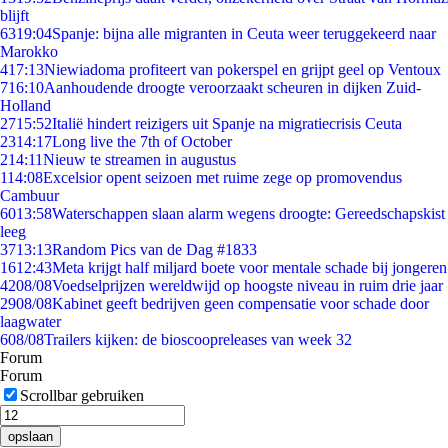
blijft
63
19:04
Spanje: bijna alle migranten in Ceuta weer teruggekeerd naar
Marokko
4
17:13
Niewiadoma profiteert van pokerspel en grijpt geel op Ventoux
7
16:10
Aanhoudende droogte veroorzaakt scheuren in dijken Zuid-
Holland
27
15:52
Italië hindert reizigers uit Spanje na migratiecrisis Ceuta
23
14:17
Long live the 7th of October
2
14:11
Nieuw te streamen in augustus
1
14:08
Excelsior opent seizoen met ruime zege op promovendus
Cambuur
60
13:58
Waterschappen slaan alarm wegens droogte: Gereedschapskist
leeg
37
13:13
Random Pics van de Dag #1833
16
12:43
Meta krijgt half miljard boete voor mentale schade bij jongeren
42
08/08
Voedselprijzen wereldwijd op hoogste niveau in ruim drie jaar
29
08/08
Kabinet geeft bedrijven geen compensatie voor schade door
laagwater
6
08/08
Trailers kijken: de bioscoopreleases van week 32
Forum
Forum
Scrollbar gebruiken
opslaan