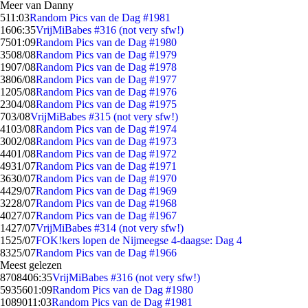
Meer van Danny
5
11:03
Random Pics van de Dag #1981
16
06:35
VrijMiBabes #316 (not very sfw!)
75
01:09
Random Pics van de Dag #1980
35
08/08
Random Pics van de Dag #1979
19
07/08
Random Pics van de Dag #1978
38
06/08
Random Pics van de Dag #1977
12
05/08
Random Pics van de Dag #1976
23
04/08
Random Pics van de Dag #1975
7
03/08
VrijMiBabes #315 (not very sfw!)
41
03/08
Random Pics van de Dag #1974
30
02/08
Random Pics van de Dag #1973
44
01/08
Random Pics van de Dag #1972
49
31/07
Random Pics van de Dag #1971
36
30/07
Random Pics van de Dag #1970
44
29/07
Random Pics van de Dag #1969
32
28/07
Random Pics van de Dag #1968
40
27/07
Random Pics van de Dag #1967
14
27/07
VrijMiBabes #314 (not very sfw!)
15
25/07
FOK!kers lopen de Nijmeegse 4-daagse: Dag 4
83
25/07
Random Pics van de Dag #1966
Meest gelezen
87084
06:35
VrijMiBabes #316 (not very sfw!)
59356
01:09
Random Pics van de Dag #1980
10890
11:03
Random Pics van de Dag #1981