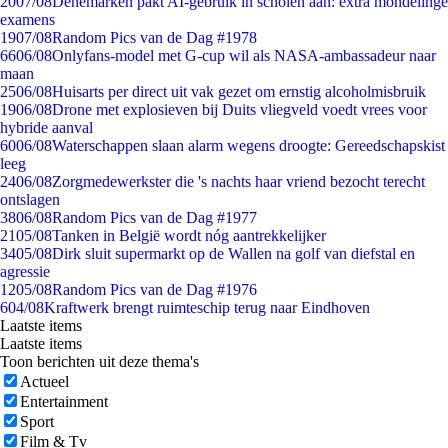
20
07/08
Denemarken pakt AI-gebruik in scholen aan: extra mondelinge
examens
19
07/08
Random Pics van de Dag #1978
66
06/08
Onlyfans-model met G-cup wil als NASA-ambassadeur naar
maan
25
06/08
Huisarts per direct uit vak gezet om ernstig alcoholmisbruik
19
06/08
Drone met explosieven bij Duits vliegveld voedt vrees voor
hybride aanval
60
06/08
Waterschappen slaan alarm wegens droogte: Gereedschapskist
leeg
24
06/08
Zorgmedewerkster die 's nachts haar vriend bezocht terecht
ontslagen
38
06/08
Random Pics van de Dag #1977
21
05/08
Tanken in België wordt nóg aantrekkelijker
34
05/08
Dirk sluit supermarkt op de Wallen na golf van diefstal en
agressie
12
05/08
Random Pics van de Dag #1976
6
04/08
Kraftwerk brengt ruimteschip terug naar Eindhoven
Laatste items
Laatste items
Toon berichten uit deze thema's
Actueel
Entertainment
Sport
Film & Tv