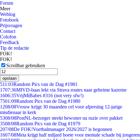
Forum
Meer
Weblog
Fotoboek
Prijsvragen
Contact
Colofon
Feedback
Tip de redactie
FOK!
FOK!
Scrollbar gebruiken
opslaan
5
11:03
Random Pics van de Dag #1981
17
07:36
MIVD-baas lekt via Strava routes naar geheime kazerne
16
06:35
VrijMiBabes #316 (not very sfw!)
75
01:09
Random Pics van de Dag #1980
12
08/08
Vrouw krijgt 30 maanden cel voor afpersing 12-jarige
misdienaar in kerk
53
08/08
PostNL-bezorger steekt bewoner na ruzie over pakket
35
08/08
Random Pics van de Dag #1979
2
07/08
De FOK!Voetbalmanager 2026/2027 is begonnen
16
07/08
Meta krijgt half miljard boete voor mentale schade bij jongeren