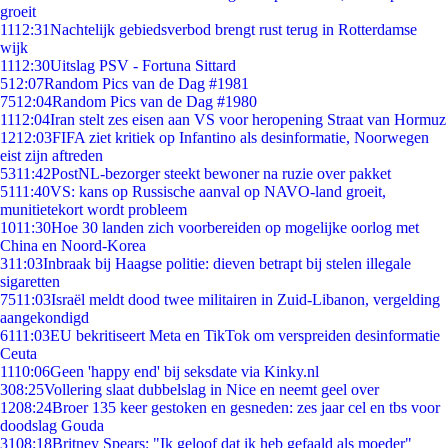
groeit
11
12:31
Nachtelijk gebiedsverbod brengt rust terug in Rotterdamse
wijk
11
12:30
Uitslag PSV - Fortuna Sittard
5
12:07
Random Pics van de Dag #1981
75
12:04
Random Pics van de Dag #1980
11
12:04
Iran stelt zes eisen aan VS voor heropening Straat van Hormuz
12
12:03
FIFA ziet kritiek op Infantino als desinformatie, Noorwegen
eist zijn aftreden
53
11:42
PostNL-bezorger steekt bewoner na ruzie over pakket
51
11:40
VS: kans op Russische aanval op NAVO-land groeit,
munitietekort wordt probleem
10
11:30
Hoe 30 landen zich voorbereiden op mogelijke oorlog met
China en Noord-Korea
3
11:03
Inbraak bij Haagse politie: dieven betrapt bij stelen illegale
sigaretten
75
11:03
Israël meldt dood twee militairen in Zuid-Libanon, vergelding
aangekondigd
61
11:03
EU bekritiseert Meta en TikTok om verspreiden desinformatie
Ceuta
11
10:06
Geen 'happy end' bij seksdate via Kinky.nl
3
08:25
Vollering slaat dubbelslag in Nice en neemt geel over
12
08:24
Broer 135 keer gestoken en gesneden: zes jaar cel en tbs voor
doodslag Gouda
31
08:18
Britney Spears: "Ik geloof dat ik heb gefaald als moeder"