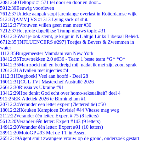
208
12:40
Teltopic #1571 tel door en door en door....
59
12:39
Eeuwig voortleven
76
12:37
Unieke aanpak stopt jarenlange overlast in Rotterdamse wijk
5
12:37
[AMV] VS #1313 Lying sack of shit.
122
12:37
Vrouwen willen geen man meer #30
72
12:37
Het grote dagelijkse Trump nieuws topic #31
193
12:36
Wat je ook stemt, je krijgt in NL altijd Links Liberaal Beleid.
67
12:35
[INFLUENCERS #297] Toetjes & Bevers & Zwemmen in
water
11
12:35
Burgemeester Mamdani van New York
184
12:35
Touwtrekken 2.0 #636 - Team 1 beste team *G* *O*
104
12:35
Man zoekt mij en bedreigt mij, nadat ik met zijn zoon sprak
126
12:31
Afvallen met injecties #4
11
12:31
[Dagboek] Veel aan hoofd - Deel 28
160
12:31
[CUL TV] Masterchef Australië 2026
266
12:30
Russia vs Ukraine #91
134
12:29
Hoe denkt God echt over homo-seksualiteit? deel 4
9
12:25
EK Atletiek 2026 te Birmingham #1
207
12:24
Verander een letter expert (7lettereditie) #50
180
12:22
[Keuken Kampioen Divisie] #44 Vitesse mag weg
21
12:22
Verander één letter. Expert # 75 (8 letters)
56
12:20
Verander één letter: Expert #143 (9 letters)
149
12:20
Verander één letter: Expert #91 (10 letters)
289
12:20
MotoGP #93 Met de TT in Assen
265
12:19
Agent smijt zwangere vrouw op de grond, onderzoek gestart