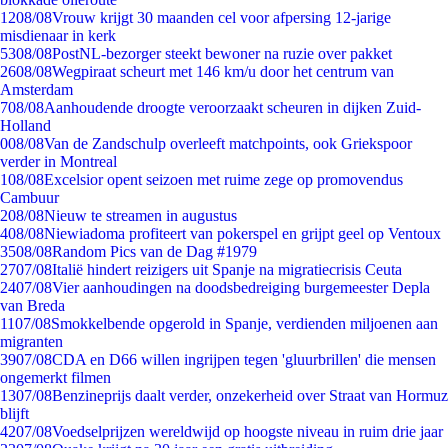
12
08/08
Vrouw krijgt 30 maanden cel voor afpersing 12-jarige
misdienaar in kerk
53
08/08
PostNL-bezorger steekt bewoner na ruzie over pakket
26
08/08
Wegpiraat scheurt met 146 km/u door het centrum van
Amsterdam
7
08/08
Aanhoudende droogte veroorzaakt scheuren in dijken Zuid-
Holland
0
08/08
Van de Zandschulp overleeft matchpoints, ook Griekspoor
verder in Montreal
1
08/08
Excelsior opent seizoen met ruime zege op promovendus
Cambuur
2
08/08
Nieuw te streamen in augustus
4
08/08
Niewiadoma profiteert van pokerspel en grijpt geel op Ventoux
35
08/08
Random Pics van de Dag #1979
27
07/08
Italië hindert reizigers uit Spanje na migratiecrisis Ceuta
24
07/08
Vier aanhoudingen na doodsbedreiging burgemeester Depla
van Breda
11
07/08
Smokkelbende opgerold in Spanje, verdienden miljoenen aan
migranten
39
07/08
CDA en D66 willen ingrijpen tegen 'gluurbrillen' die mensen
ongemerkt filmen
13
07/08
Benzineprijs daalt verder, onzekerheid over Straat van Hormuz
blijft
42
07/08
Voedselprijzen wereldwijd op hoogste niveau in ruim drie jaar