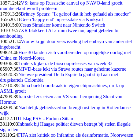
1857
12:42
VS: kans op Russische aanval op NAVO-land groeit,
munitietekort wordt probleem
1799
13:26
Britney Spears: "Ik geloof dat ik heb gefaald als moeder"
1656
20:11
Geen 'happy end' bij seksdate via Kinky.nl
1040
15:00
Jesus Simulator komt naar Nintendo Switch
1010
19:57
XR blokkeert A12 ruim twee uur, agent gebeten bij
aanhouding
1005
21:14
Vrouw krijgt door verwisseling het embryo van ander stel
ingebracht
998
23:46
Hoe 30 landen zich voorbereiden op mogelijke oorlog met
China en Noord-Korea
993
06:30
Trailers kijken: de bioscoopreleases van week 32
859
07:36
MIVD-baas lekt via Strava routes naar geheime kazerne
583
20:35
Nieuwe president De la Espriella gaat strijd aan met
drugskartels Colombia
577
10:39
China boekt doorbraak in eigen chipmachines, druk op
ASML groeit
479
09:39
Iran stelt zes eisen aan VS voor heropening Straat van
Hormuz
432
09:50
Nachtelijk gebiedsverbod brengt rust terug in Rotterdamse
wijk
411
22:11
Uitslag PSV - Fortuna Sittard
381
10:03
Inbraak bij Haagse politie: dieven betrapt bij stelen illegale
sigaretten
361
10:24
FIFA ziet kritiek op Infantino als desinformatie, Noorwegen