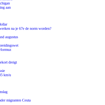
ichigan
ling aan
ollar
 werken na je 67e de norm worden?
and augustus
preidingswet
n Hormuz
ekort dreigt
ssie
235 km/u
nslag
onder migranten Ceuta