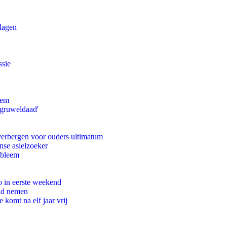
slagen
ssie
eem
'gruweldaad'
 verbergen voor ouders ultimatum
nse asielzoeker
obleem
o in eerste weekend
eid nemen
komt na elf jaar vrij