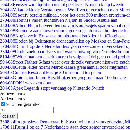
1
04/08
Reusser wint tijdrit en neemt geel over, Nooijen knap tweede
7
04/08
Vakantiekiekje Verstappen en Wolff voedt geruchten over Merc
18
04/08
Spotify bereikt mijlpaal, voor het eerst 300 miljoen premium-
27
04/08
Houthi's vallen luchthaven Najran in Saoedi-Arabië aan
32
04/08
Albert Heijn halveert tempo van Koopzegels sparen vanaf sep
55
04/08
Boeren waarschuwen voor lagere oogst door aanhoudende hitt
20
04/08
Apple vecht Britse eis tot inbouwen backdoor in iCloud aan
26
04/08
Doden bij Oekraïense droneaanvallen op Moskou en Sint-Pete
17
04/08
Ruim 1 op de 7 Nederlanders gaan deze zomer onverzekerd op
23
04/08
Onderzoek naar flyers met waarschuwing voor 'Israëlische oor
81
04/08
'Witte' mannen discrimineren is volgens OM geen enkel probl
5
04/08
Street Fighter 6-fans weer over de zeik vanwege nieuwste patch
30
04/08
Ceuta-leider noemt Marokkaanse grensaanval door migranten 
5
04/08
Control Resonant kost je 30 uur om uit te spelen
6
04/08
Grote natuurbrand Boschhuizerbergen groeit naar 100 hectare
6
04/08
FOK! was even down
2
04/08
Apex Legends stopt vandaag op Nintendo Switch
Actieve items
Actieve items
Scrollbar gebruiken
opslaan
35
08:24
Progressieve Democraat El-Sayed wint nipt voorverkiezing M
17
08:11
Ruim 1 op de 7 Nederlanders gaan deze zomer onverzekerd op