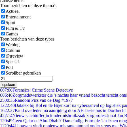
Laatste items
Toon berichten uit deze thema's
Actueel
Entertainment
Sport
Film & Tv
Games
Toon berichten van deze types
Weblog
Column
(P)review
Special
Poll
Scrollbar gebruiken
opslaan
0
07:00
Forensics: Crime Scene Detective
6
06:40
Zorgmedewerkster die 's nachts haar vriend bezocht terecht ont
25
00:35
Random Pics van de Dag #1977
12
22:40
Datalek bij Bol en de Bijenkorf na cyberaanval op logistiek pa
16
22:27
Kind overleden na aanrijding door AH-bestelbus in Dordrecht
4
22:14
Nieuw slachtoffer in kindermisbruikzaak zorgprofessional Jan B
1
20:49
Geen Qatar en Abu Dhabi? Dan eindigt Formule 1-seizoen moge
11
20:44
Litouwen vindt opnieuw migrantentunnel onder grens met Wit