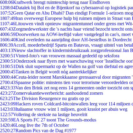
6
08:06
Kraftwerk brengt ruimteschip terug naar Eindhoven
12
08:04
Datalek bij Bol en de Bijenkorf na cyberaanval op logistiek pa
1
07:52
Geen Qatar en Abu Dhabi? Dan eindigt Formule 1-seizoen moge
18
07:49
Iran overweegt Europese hulp bij ruimen mijnen in Straat va
11
07:46
Litouwen vindt opnieuw migrantentunnel onder grens met Wit
6
07:43
Zorgmedewerkster die 's nachts haar vriend bezocht terecht ont
40
06:59
Doorwerken na AOW-leeftijd vaker vastgelegd in cao's, moet
16
06:40
Kind overleden na aanrijding door AH-bestelbus in Dordrecht
8
06:39
Accell, moederbedrijf Sparta en Batavus, vraagt uitstel van beta
4
03:13
Nieuw slachtoffer in kindermisbruikzaak zorgprofessional Jan B
32
00:51
Vinted-foto's van vrouwen massaal gedeeld op seksfora
23
00:51
Onderzoek naar flyers met waarschuwing voor 'Israëlische oor
31
00:51
Dirk sluit supermarkt op de Wallen na golf van diefstal en agre
20
00:45
Tanken in België wordt nóg aantrekkelijker
30
00:44
Ceuta-leider noemt Marokkaanse grensaanval door migranten 
27
00:43
Spaanse politie: minstens tien voor terrorisme veroordeelden 
48
23:33
Van den Brink zet nog eens 14 gemeenten onder toezicht om s
4
23:27
Zomervakantieweerbericht: aanhoudend zomers
6
23:25
The Division Resurgence nu gratis op pc
24
23:09
Hackers roven Coldcard-bitcoinwallets leeg voor 114 miljoen d
14
23:03
Italiaanse vrouw wint 1 miljoen, gooit kraslot per abuis weg
1
22:57
Vollering de sterkste na lastige heuvelrit
3
20:59
EA Sports FC 27 toont The Grounds-modus
14
20:46
Long live the 7th of October
25
20:27
Random Pics van de Dag #1977