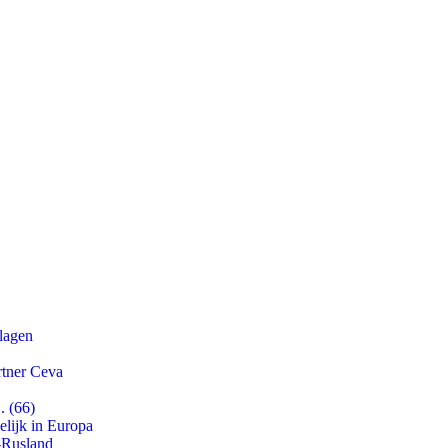
slagen
rtner Ceva
. (66)
lijk in Europa
-Rusland