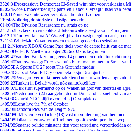
35
20:34
Progressieve Democraat El-Sayed wint nipt voorverkiezing M
8
20:24
Accell, moederbedrijf Sparta en Batavus, vraagt uitstel van beta
4
20:11
Zomervakantieweerbericht: aanhoudend zomers
1
19:48
Vollering de sterkste na lastige heuvelrit
6
14:04
The Division Resurgence nu gratis op pc
24
12:52
Hackers roven Coldcard-bitcoinwallets leeg voor 114 miljoen d
40
12:15
Doorwerken na AOW-leeftijd vaker vastgelegd in cao's, moet
32
11:40
Vinted-foto's van vrouwen massaal gedeeld op seksfora
1
11:21
Nieuwe XBOX Game Pass titels voor de eerste helft van de ma
2
09:50
De FOK!Voetbalmanager 2026/2027 is begonnen
48
09:47
Van den Brink zet nog eens 14 gemeenten onder toezicht om s
18
09:40
Iran overweegt Europese hulp bij ruimen mijnen in Straat va
3
09:35
EA Sports FC 27 toont The Grounds-modus
1
09:34
Gears of War: E-Day open beta begint 6 augustus
36
09:29
Pentagon verbruikt meer raketten dan kan worden aangevuld, t
20
09:23
Tanken in België wordt nóg aantrekkelijker
31
09:07
Dirk sluit supermarkt op de Wallen na golf van diefstal en agre
13
08:53
Nederlander (23) aangehouden in Duitsland na snelheid van 
3
05/08
Gedurfd NEC blijft overeind bij Olympiakos
14
05/08
Long live the 7th of October
12
05/08
Random Pics van de Dag #1976
20
04/08
OM: vierde verdachte (18) vast op verdenking van beramen aa
14
04/08
Italiaanse vrouw wint 1 miljoen, gooit kraslot per abuis weg
27
04/08
Spaanse politie: minstens tien voor terrorisme veroordeelden 
6
04/08
Kraftwerk brengt ruimteschip terug naar Eindhoven