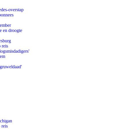
edes-overstap
abonnees
tember
e en droogte
rsburg
 reis
logsmisdadigers'
eem
'gruweldaad'
ichigan
 reis