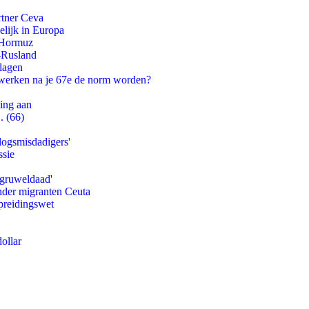
rtner Ceva
lijk in Europa
n Hormuz
-Rusland
slagen
 werken na je 67e de norm worden?
ling aan
. (66)
logsmisdadigers'
ssie
'gruweldaad'
onder migranten Ceuta
preidingswet
ollar