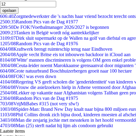
opslaan
6
06:40
Zorgmedewerkster die 's nachts haar vriend bezocht terecht ont
25
00:35
Random Pics van de Dag #1977
2
09:50
De FOK!Voetbalmanager 2026/2027 is begonnen
20
09:23
Tanken in België wordt nóg aantrekkelijker
31
09:07
Dirk sluit supermarkt op de Wallen na golf van diefstal en agre
12
05/08
Random Pics van de Dag #1976
6
04/08
Kraftwerk brengt ruimteschip terug naar Eindhoven
20
04/08
Apple vecht Britse eis tot inbouwen backdoor in iCloud aan
81
04/08
'Witte' mannen discrimineren is volgens OM geen enkel probl
30
04/08
Ceuta-leider noemt Marokkaanse grensaanval door migranten 
6
04/08
Grote natuurbrand Boschhuizerbergen groeit naar 100 hectare
6
04/08
FOK! was even down
41
04/08
Regering VS geeft scholen die 'genderidentiteit' van kinderen
59
04/08
Vrouw die asielzoekers hielp in Athene vermoord door Afghaa
25
04/08
Lekker op vakantie naar Afghanistan volgens Taliban geen pr
23
04/08
Random Pics van de Dag #1975
7
03/08
VrijMiBabes #315 (not very sfw!)
10
03/08
Spider-Man: Brand New Day knalt naar bijna 800 miljoen eur
11
03/08
Phil Collins dronk zich bijna dood, kinderen moesten al afsch
34
03/08
Man die zesjarig jochie met messteken in het hoofd vermoordde 
47
03/08
Man (25) sterft nadat hij lijm als condoom gebruikt
Laatste items