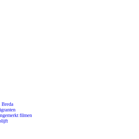
n Breda
igranten
ongemerkt filmen
ijft