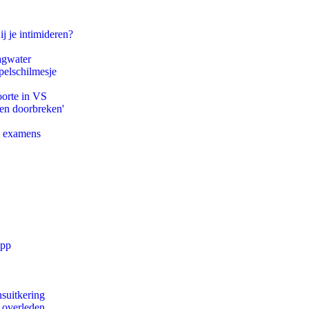
ij je intimideren?
agwater
pelschilmesje
oorte in VS
pen doorbreken'
e examens
app
suitkering
d overleden