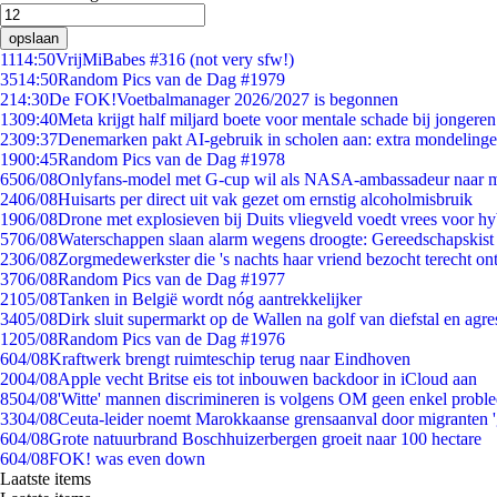
opslaan
11
14:50
VrijMiBabes #316 (not very sfw!)
35
14:50
Random Pics van de Dag #1979
2
14:30
De FOK!Voetbalmanager 2026/2027 is begonnen
13
09:40
Meta krijgt half miljard boete voor mentale schade bij jongeren
23
09:37
Denemarken pakt AI-gebruik in scholen aan: extra mondeling
19
00:45
Random Pics van de Dag #1978
65
06/08
Onlyfans-model met G-cup wil als NASA-ambassadeur naar 
24
06/08
Huisarts per direct uit vak gezet om ernstig alcoholmisbruik
19
06/08
Drone met explosieven bij Duits vliegveld voedt vrees voor hy
57
06/08
Waterschappen slaan alarm wegens droogte: Gereedschapskist
23
06/08
Zorgmedewerkster die 's nachts haar vriend bezocht terecht on
37
06/08
Random Pics van de Dag #1977
21
05/08
Tanken in België wordt nóg aantrekkelijker
34
05/08
Dirk sluit supermarkt op de Wallen na golf van diefstal en agre
12
05/08
Random Pics van de Dag #1976
6
04/08
Kraftwerk brengt ruimteschip terug naar Eindhoven
20
04/08
Apple vecht Britse eis tot inbouwen backdoor in iCloud aan
85
04/08
'Witte' mannen discrimineren is volgens OM geen enkel probl
33
04/08
Ceuta-leider noemt Marokkaanse grensaanval door migranten 
6
04/08
Grote natuurbrand Boschhuizerbergen groeit naar 100 hectare
6
04/08
FOK! was even down
Laatste items