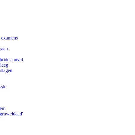
e examens
maan
bride aanval
 leeg
tslagen
ssie
eem
'gruweldaad'