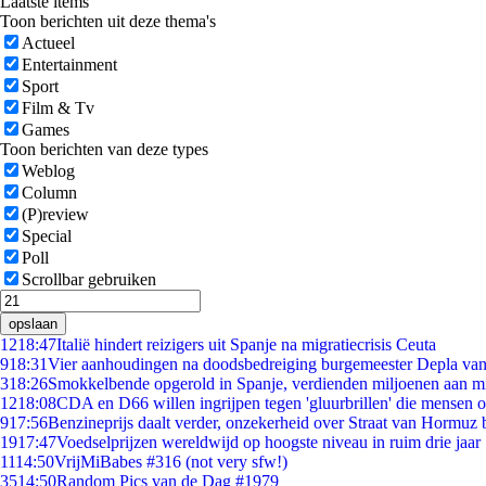
Laatste items
Toon berichten uit deze thema's
Actueel
Entertainment
Sport
Film & Tv
Games
Toon berichten van deze types
Weblog
Column
(P)review
Special
Poll
Scrollbar gebruiken
opslaan
12
18:47
Italië hindert reizigers uit Spanje na migratiecrisis Ceuta
9
18:31
Vier aanhoudingen na doodsbedreiging burgemeester Depla va
3
18:26
Smokkelbende opgerold in Spanje, verdienden miljoenen aan m
12
18:08
CDA en D66 willen ingrijpen tegen 'gluurbrillen' die mensen 
9
17:56
Benzineprijs daalt verder, onzekerheid over Straat van Hormuz bl
19
17:47
Voedselprijzen wereldwijd op hoogste niveau in ruim drie jaar
11
14:50
VrijMiBabes #316 (not very sfw!)
35
14:50
Random Pics van de Dag #1979