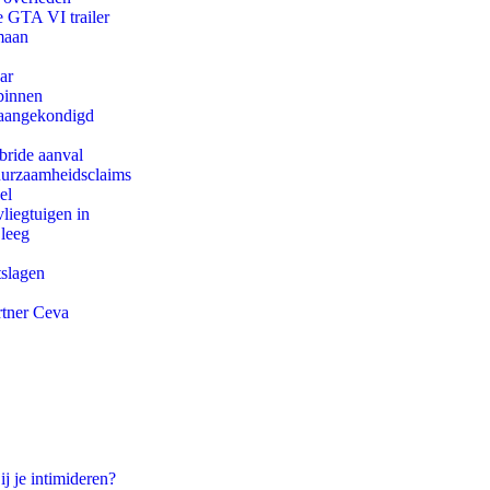
e GTA VI trailer
maan
ar
binnen
g aangekondigd
bride aanval
duurzaamheidsclaims
el
iegtuigen in
 leeg
tslagen
rtner Ceva
ij je intimideren?