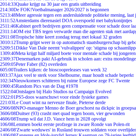
20
14:33
Quake krijgt na 30 jaar een gratis uitbreiding
2
14:30
De FOK!Voetbalmanager 2026/2027 is begonnen
52
13:48
Meer agressie tegen een andersluidende politieke mening, laat j
31
11:52
Amsterdams dierenasiel DOA overspoeld met babykonijntjes
25
11:46
Kabinet geeft bedrijven geen compensatie voor schade door la
23
11:14
OM eist TBS tegen verwarde man die agenten stak met aardap
29
11:08
Tropische hitte keert zondag terug met lokaal 32 graden
30
10:12
Trump grijpt weer in op automatisch staatsburgerschap bij geb
52
09:51
Dikke Van Dale neemt 'vulvalippen' op: 'stigma op schaamlip
13
09:40
Meta krijgt half miljard boete voor mentale schade bij jongeren
23
09:37
Denemarken pakt AI-gebruik in scholen aan: extra mondeling
25
09:05
Peter Faber (82) overleden
6
05:00
Trailers kijken: de bioscoopreleases van week 32
0
03:37
Ajax veel te sterk voor Shelbourne, maar houdt schade beperkt
1
02:34
Nieuwkomers schitteren bij ruime Europese zege FC Twente
19
00:45
Random Pics van de Dag #1978
15
22:04
Ontslagen bij Halo Studios na Campaign Evolved
19
22:01
PS5-doos waarschuwt voor einde fysieke games
2
21:03
Le Court wint na nerveuze finale, Pieterse derde
29
06/08
NPO-manager Menno de Boer geschorst na dickpic in groeps
36
06/08
Duitser (93) crasht met quad tegen boom, vier gewonden
46
06/08
Trump wil dat J.D. Vance hem in 2028 opvolgt
1
06/08
Lemmen boekt eerste profzege in zware Ronde van Polen-rit
24
06/08
'Zwarte weduwes' in Rusland trouwen soldaten voor overlijden
14
06/08
Zangeres en Idols-jurylid Jerney Kaagman op 79-jarige leeftij