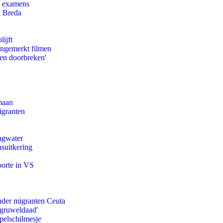
e examens
n Breda
ijft
ongemerkt filmen
pen doorbreken'
maan
igranten
agwater
suitkering
oorte in VS
onder migranten Ceuta
'gruweldaad'
pelschilmesje