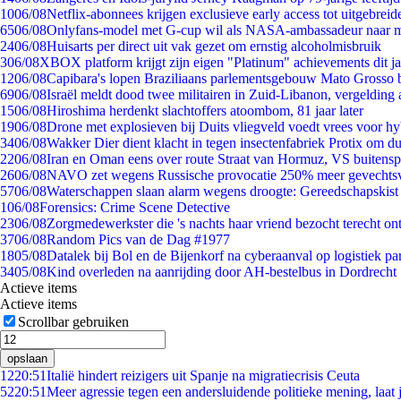
10
06/08
Netflix-abonnees krijgen exclusieve early access tot uitgebreid
65
06/08
Onlyfans-model met G-cup wil als NASA-ambassadeur naar 
24
06/08
Huisarts per direct uit vak gezet om ernstig alcoholmisbruik
3
06/08
XBOX platform krijgt zijn eigen "Platinum" achievements dit ja
12
06/08
Capibara's lopen Braziliaans parlementsgebouw Mato Grosso 
69
06/08
Israël meldt dood twee militairen in Zuid-Libanon, vergeldin
15
06/08
Hiroshima herdenkt slachtoffers atoombom, 81 jaar later
19
06/08
Drone met explosieven bij Duits vliegveld voedt vrees voor hy
34
06/08
Wakker Dier dient klacht in tegen insectenfabriek Protix om 
22
06/08
Iran en Oman eens over route Straat van Hormuz, VS buitensp
26
06/08
NAVO zet wegens Russische provocatie 250% meer gevechtsvl
57
06/08
Waterschappen slaan alarm wegens droogte: Gereedschapskist
1
06/08
Forensics: Crime Scene Detective
23
06/08
Zorgmedewerkster die 's nachts haar vriend bezocht terecht on
37
06/08
Random Pics van de Dag #1977
18
05/08
Datalek bij Bol en de Bijenkorf na cyberaanval op logistiek pa
34
05/08
Kind overleden na aanrijding door AH-bestelbus in Dordrecht
Actieve items
Actieve items
Scrollbar gebruiken
opslaan
12
20:51
Italië hindert reizigers uit Spanje na migratiecrisis Ceuta
52
20:51
Meer agressie tegen een andersluidende politieke mening, laat j