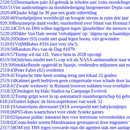
23
20:51
Denemarken pakt AI-gebruik in scholen aan: extra mondeling
9
20:51
Vier aanhoudingen na doodsbedreiging burgemeester Depla va
20
20:49
Quake krijgt na 30 jaar een gratis uitbreiding
19
20:46
Voedselprijzen wereldwijd op hoogste niveau in ruim drie jaar
9
20:30
Benzineprijs daalt verder, onzekerheid over Straat van Hormuz bl
12
20:24
CDA en D66 willen ingrijpen tegen 'gluurbrillen' die mensen 
52
20:20
Dikke Van Dale neemt 'vulvalippen' op: 'stigma op schaamlip
36
20:20
Duitser (93) crasht met quad tegen boom, vier gewonden
11
20:01
VrijMiBabes #316 (not very sfw!)
35
19:58
Random Pics van de Dag #1979
46
19:57
Trump wil dat J.D. Vance hem in 2028 opvolgt
65
19:50
Onlyfans-model met G-cup wil als NASA-ambassadeur naar 
3
19:50
Smokkelbende opgerold in Spanje, verdienden miljoenen aan m
25
19:43
Peter Faber (82) overleden
29
19:41
Tropische hitte keert zondag terug met lokaal 32 graden
25
19:14
Kabinet geeft bedrijven geen compensatie voor schade door la
24
18:41
'Zwarte weduwes' in Rusland trouwen soldaten voor overlijden
15
18:32
Ontslagen bij Halo Studios na Campaign Evolved
30
18:32
Trump grijpt weer in op automatisch staatsburgerschap bij geb
6
18:24
Trailers kijken: de bioscoopreleases van week 32
31
18:19
Amsterdams dierenasiel DOA overspoeld met babykonijntjes
19
18:06
PS5-doos waarschuwt voor einde fysieke games
37
18:02
Spaanse politie: minstens tien voor terrorisme veroordeelden 
33
18:02
Ceuta-leider noemt Marokkaanse grensaanval door migranten 
23
17:58
OM eist TBS tegen verwarde man die agenten stak met aardap