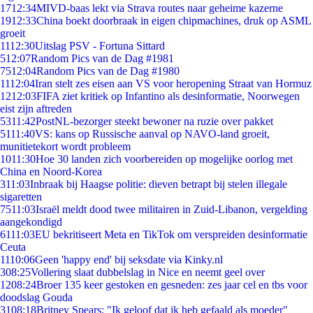
17
12:34
MIVD-baas lekt via Strava routes naar geheime kazerne
19
12:33
China boekt doorbraak in eigen chipmachines, druk op ASML
groeit
11
12:30
Uitslag PSV - Fortuna Sittard
5
12:07
Random Pics van de Dag #1981
75
12:04
Random Pics van de Dag #1980
11
12:04
Iran stelt zes eisen aan VS voor heropening Straat van Hormuz
12
12:03
FIFA ziet kritiek op Infantino als desinformatie, Noorwegen
eist zijn aftreden
53
11:42
PostNL-bezorger steekt bewoner na ruzie over pakket
51
11:40
VS: kans op Russische aanval op NAVO-land groeit,
munitietekort wordt probleem
10
11:30
Hoe 30 landen zich voorbereiden op mogelijke oorlog met
China en Noord-Korea
3
11:03
Inbraak bij Haagse politie: dieven betrapt bij stelen illegale
sigaretten
75
11:03
Israël meldt dood twee militairen in Zuid-Libanon, vergelding
aangekondigd
61
11:03
EU bekritiseert Meta en TikTok om verspreiden desinformatie
Ceuta
11
10:06
Geen 'happy end' bij seksdate via Kinky.nl
3
08:25
Vollering slaat dubbelslag in Nice en neemt geel over
12
08:24
Broer 135 keer gestoken en gesneden: zes jaar cel en tbs voor
doodslag Gouda
31
08:18
Britney Spears: "Ik geloof dat ik heb gefaald als moeder"