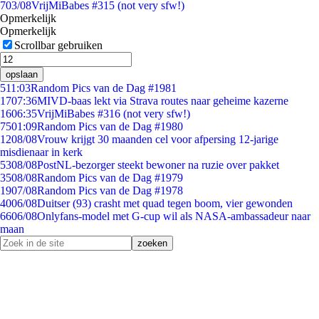
7
03/08
VrijMiBabes #315 (not very sfw!)
Opmerkelijk
Opmerkelijk
Scrollbar gebruiken
opslaan
5
11:03
Random Pics van de Dag #1981
17
07:36
MIVD-baas lekt via Strava routes naar geheime kazerne
16
06:35
VrijMiBabes #316 (not very sfw!)
75
01:09
Random Pics van de Dag #1980
12
08/08
Vrouw krijgt 30 maanden cel voor afpersing 12-jarige
misdienaar in kerk
53
08/08
PostNL-bezorger steekt bewoner na ruzie over pakket
35
08/08
Random Pics van de Dag #1979
19
07/08
Random Pics van de Dag #1978
40
06/08
Duitser (93) crasht met quad tegen boom, vier gewonden
66
06/08
Onlyfans-model met G-cup wil als NASA-ambassadeur naar
maan