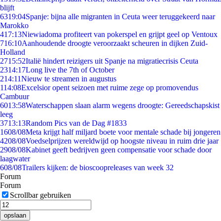
blijft
63
19:04
Spanje: bijna alle migranten in Ceuta weer teruggekeerd naar
Marokko
4
17:13
Niewiadoma profiteert van pokerspel en grijpt geel op Ventoux
7
16:10
Aanhoudende droogte veroorzaakt scheuren in dijken Zuid-
Holland
27
15:52
Italië hindert reizigers uit Spanje na migratiecrisis Ceuta
23
14:17
Long live the 7th of October
2
14:11
Nieuw te streamen in augustus
1
14:08
Excelsior opent seizoen met ruime zege op promovendus
Cambuur
60
13:58
Waterschappen slaan alarm wegens droogte: Gereedschapskist
leeg
37
13:13
Random Pics van de Dag #1833
16
08/08
Meta krijgt half miljard boete voor mentale schade bij jongeren
42
08/08
Voedselprijzen wereldwijd op hoogste niveau in ruim drie jaar
29
08/08
Kabinet geeft bedrijven geen compensatie voor schade door
laagwater
6
08/08
Trailers kijken: de bioscoopreleases van week 32
Forum
Forum
Scrollbar gebruiken
opslaan