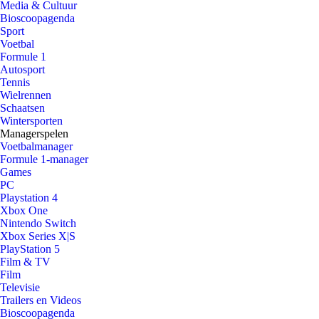
Media & Cultuur
Bioscoopagenda
Sport
Voetbal
Formule 1
Autosport
Tennis
Wielrennen
Schaatsen
Wintersporten
Managerspelen
Voetbalmanager
Formule 1-manager
Games
PC
Playstation 4
Xbox One
Nintendo Switch
Xbox Series X|S
PlayStation 5
Film & TV
Film
Televisie
Trailers en Videos
Bioscoopagenda