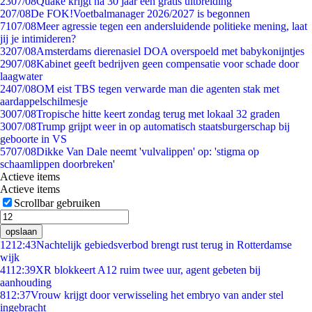
23
07/08
Quake krijgt na 30 jaar een gratis uitbreiding
2
07/08
De FOK!Voetbalmanager 2026/2027 is begonnen
71
07/08
Meer agressie tegen een andersluidende politieke mening, laat
jij je intimideren?
32
07/08
Amsterdams dierenasiel DOA overspoeld met babykonijntjes
29
07/08
Kabinet geeft bedrijven geen compensatie voor schade door
laagwater
24
07/08
OM eist TBS tegen verwarde man die agenten stak met
aardappelschilmesje
30
07/08
Tropische hitte keert zondag terug met lokaal 32 graden
30
07/08
Trump grijpt weer in op automatisch staatsburgerschap bij
geboorte in VS
57
07/08
Dikke Van Dale neemt 'vulvalippen' op: 'stigma op
schaamlippen doorbreken'
Actieve items
Actieve items
Scrollbar gebruiken
opslaan
12
12:43
Nachtelijk gebiedsverbod brengt rust terug in Rotterdamse
wijk
41
12:39
XR blokkeert A12 ruim twee uur, agent gebeten bij
aanhouding
8
12:37
Vrouw krijgt door verwisseling het embryo van ander stel
ingebracht