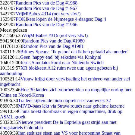
32
28/07
Random Pics van de Dag #1968
40
27/07
Random Pics van de Dag #1967
14
27/07
VrijMiBabes #314 (not very sfw!)
15
25/07
FOK!kers lopen de Nijmeegse 4-daagse: Dag 4
83
25/07
Random Pics van de Dag #1966
Meest gelezen
87156
06:35
VrijMiBabes #316 (not very sfw!)
59425
01:09
Random Pics van de Dag #1980
11176
11:03
Random Pics van de Dag #1981
1801
13:26
Britney Spears: "Ik geloof dat ik heb gefaald als moeder"
1661
20:11
Geen 'happy end' bij seksdate via Kinky.nl
1040
15:00
Jesus Simulator komt naar Nintendo Switch
1013
19:57
XR blokkeert A12 ruim twee uur, agent gebeten bij
aanhouding
1005
21:14
Vrouw krijgt door verwisseling het embryo van ander stel
ingebracht
1003
23:46
Hoe 30 landen zich voorbereiden op mogelijke oorlog met
China en Noord-Korea
993
06:30
Trailers kijken: de bioscoopreleases van week 32
869
07:36
MIVD-baas lekt via Strava routes naar geheime kazerne
599
10:39
China boekt doorbraak in eigen chipmachines, druk op
ASML groeit
583
20:35
Nieuwe president De la Espriella gaat strijd aan met
drugskartels Colombia
485
09:39
Iran stelt zes eisen aan VS voor heropening Straat van