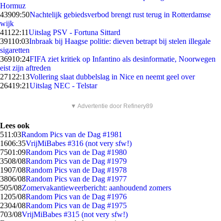
Hormuz
439
09:50
Nachtelijk gebiedsverbod brengt rust terug in Rotterdamse
wijk
411
22:11
Uitslag PSV - Fortuna Sittard
391
10:03
Inbraak bij Haagse politie: dieven betrapt bij stelen illegale
sigaretten
369
10:24
FIFA ziet kritiek op Infantino als desinformatie, Noorwegen
eist zijn aftreden
271
22:13
Vollering slaat dubbelslag in Nice en neemt geel over
264
19:21
Uitslag NEC - Telstar
▼ Advertentie door Refinery89
Lees ook
5
11:03
Random Pics van de Dag #1981
16
06:35
VrijMiBabes #316 (not very sfw!)
75
01:09
Random Pics van de Dag #1980
35
08/08
Random Pics van de Dag #1979
19
07/08
Random Pics van de Dag #1978
38
06/08
Random Pics van de Dag #1977
5
05/08
Zomervakantieweerbericht: aanhoudend zomers
12
05/08
Random Pics van de Dag #1976
23
04/08
Random Pics van de Dag #1975
7
03/08
VrijMiBabes #315 (not very sfw!)