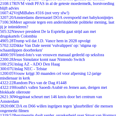
21
08:17
RIVM vindt PFAS in al de geteste moedermelk, borstvoeding
blijft advies
16
07:42
VrijMiBabes #316 (not very sfw!)
32
07:20
Amsterdams dierenasiel DOA overspoeld met babykonijntjes
71
06:36
Meer agressie tegen een andersluidende politieke mening, laat
jij je intimideren?
5
05:32
Nieuwe president De la Espriella gaat strijd aan met
drugskartels Colombia
49
05:28
Trump wil dat J.D. Vance hem in 2028 opvolgt
57
02:32
Dikke Van Dale neemt 'vulvalippen' op: 'stigma op
schaamlippen doorbreken'
40
00:59
Vinted-foto's van vrouwen massaal gedeeld op seksfora
22
00:28
Jesus Simulator komt naar Nintendo Switch
1
00:25
Uitslag AZ - ADO Den Haag
3
00:07
Uitslag NEC - Telstar
12
00:05
Vrouw krijgt 30 maanden cel voor afpersing 12-jarige
misdienaar in kerk
43
22:22
Random Pics van de Dag #1448
43
22:19
Houthi's vallen Saoedi-Arabië en Jemen aan, dreigen met
blokkade olieroute
26
21:30
Wegpiraat scheurt met 146 km/u door het centrum van
Amsterdam
39
20:08
CDA en D66 willen ingrijpen tegen 'gluurbrillen' die mensen
ongemerkt filmen
13
19:52
Benzineprijs daalt verder, onzekerheid over Straat van Hormuz