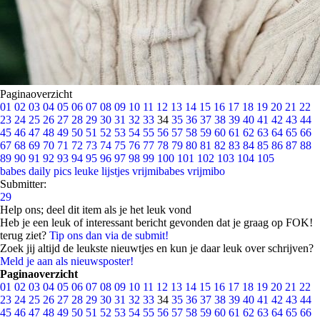
Paginaoverzicht
01
02
03
04
05
06
07
08
09
10
11
12
13
14
15
16
17
18
19
20
21
22
23
24
25
26
27
28
29
30
31
32
33
34
35
36
37
38
39
40
41
42
43
44
45
46
47
48
49
50
51
52
53
54
55
56
57
58
59
60
61
62
63
64
65
66
67
68
69
70
71
72
73
74
75
76
77
78
79
80
81
82
83
84
85
86
87
88
89
90
91
92
93
94
95
96
97
98
99
100
101
102
103
104
105
babes
daily pics
leuke lijstjes
vrijmibabes
vrijmibo
Submitter:
29
Help ons; deel dit item als je het leuk vond
Heb je een leuk of interessant bericht gevonden dat je graag op FOK!
terug ziet?
Tip ons dan via de submit!
Zoek jij altijd de leukste nieuwtjes en kun je daar leuk over schrijven?
Meld je aan als nieuwsposter!
Paginaoverzicht
01
02
03
04
05
06
07
08
09
10
11
12
13
14
15
16
17
18
19
20
21
22
23
24
25
26
27
28
29
30
31
32
33
34
35
36
37
38
39
40
41
42
43
44
45
46
47
48
49
50
51
52
53
54
55
56
57
58
59
60
61
62
63
64
65
66