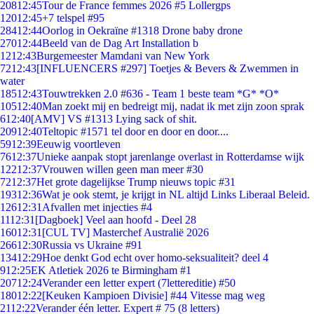
208
12:45
Tour de France femmes 2026 #5 Lollergps
120
12:45
+7 telspel #95
284
12:44
Oorlog in Oekraïne #1318 Drone baby drone
270
12:44
Beeld van de Dag Art Installation b
12
12:43
Burgemeester Mamdani van New York
72
12:43
[INFLUENCERS #297] Toetjes & Bevers & Zwemmen in
water
185
12:43
Touwtrekken 2.0 #636 - Team 1 beste team *G* *O*
105
12:40
Man zoekt mij en bedreigt mij, nadat ik met zijn zoon sprak
6
12:40
[AMV] VS #1313 Lying sack of shit.
209
12:40
Teltopic #1571 tel door en door en door....
59
12:39
Eeuwig voortleven
76
12:37
Unieke aanpak stopt jarenlange overlast in Rotterdamse wijk
122
12:37
Vrouwen willen geen man meer #30
72
12:37
Het grote dagelijkse Trump nieuws topic #31
193
12:36
Wat je ook stemt, je krijgt in NL altijd Links Liberaal Beleid.
126
12:31
Afvallen met injecties #4
11
12:31
[Dagboek] Veel aan hoofd - Deel 28
160
12:31
[CUL TV] Masterchef Australië 2026
266
12:30
Russia vs Ukraine #91
134
12:29
Hoe denkt God echt over homo-seksualiteit? deel 4
9
12:25
EK Atletiek 2026 te Birmingham #1
207
12:24
Verander een letter expert (7lettereditie) #50
180
12:22
[Keuken Kampioen Divisie] #44 Vitesse mag weg
21
12:22
Verander één letter. Expert # 75 (8 letters)