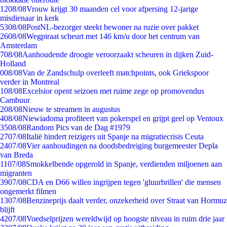
12
08/08
Vrouw krijgt 30 maanden cel voor afpersing 12-jarige
misdienaar in kerk
53
08/08
PostNL-bezorger steekt bewoner na ruzie over pakket
26
08/08
Wegpiraat scheurt met 146 km/u door het centrum van
Amsterdam
7
08/08
Aanhoudende droogte veroorzaakt scheuren in dijken Zuid-
Holland
0
08/08
Van de Zandschulp overleeft matchpoints, ook Griekspoor
verder in Montreal
1
08/08
Excelsior opent seizoen met ruime zege op promovendus
Cambuur
2
08/08
Nieuw te streamen in augustus
4
08/08
Niewiadoma profiteert van pokerspel en grijpt geel op Ventoux
35
08/08
Random Pics van de Dag #1979
27
07/08
Italië hindert reizigers uit Spanje na migratiecrisis Ceuta
24
07/08
Vier aanhoudingen na doodsbedreiging burgemeester Depla
van Breda
11
07/08
Smokkelbende opgerold in Spanje, verdienden miljoenen aan
migranten
39
07/08
CDA en D66 willen ingrijpen tegen 'gluurbrillen' die mensen
ongemerkt filmen
13
07/08
Benzineprijs daalt verder, onzekerheid over Straat van Hormuz
blijft
42
07/08
Voedselprijzen wereldwijd op hoogste niveau in ruim drie jaar