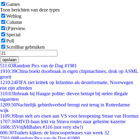
Games
Toon berichten van deze types
Weblog
Column
(P)review
Special
Poll
Scrollbar gebruiken
opslaan
5
11:03
Random Pics van de Dag #1981
19
10:39
China boekt doorbraak in eigen chipmachines, druk op ASML
groeit
12
10:24
FIFA ziet kritiek op Infantino als desinformatie, Noorwegen
eist zijn aftreden
3
10:03
Inbraak bij Haagse politie: dieven betrapt bij stelen illegale
sigaretten
12
09:50
Nachtelijk gebiedsverbod brengt rust terug in Rotterdamse
wijk
11
09:39
Iran stelt zes eisen aan VS voor heropening Straat van Hormuz
17
07:36
MIVD-baas lekt via Strava routes naar geheime kazerne
16
06:35
VrijMiBabes #316 (not very sfw!)
6
06:30
Trailers kijken: de bioscoopreleases van week 32
75
01:09
Random Pics van de Dag #1980