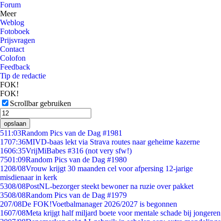
Forum
Meer
Weblog
Fotoboek
Prijsvragen
Contact
Colofon
Feedback
Tip de redactie
FOK!
FOK!
Scrollbar gebruiken
opslaan
5
11:03
Random Pics van de Dag #1981
17
07:36
MIVD-baas lekt via Strava routes naar geheime kazerne
16
06:35
VrijMiBabes #316 (not very sfw!)
75
01:09
Random Pics van de Dag #1980
12
08/08
Vrouw krijgt 30 maanden cel voor afpersing 12-jarige
misdienaar in kerk
53
08/08
PostNL-bezorger steekt bewoner na ruzie over pakket
35
08/08
Random Pics van de Dag #1979
2
07/08
De FOK!Voetbalmanager 2026/2027 is begonnen
16
07/08
Meta krijgt half miljard boete voor mentale schade bij jongeren