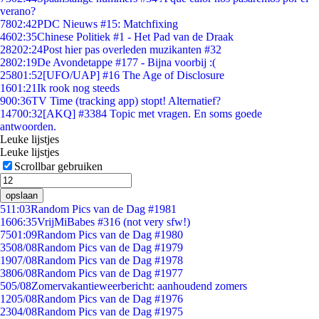
verano?
78
02:42
PDC Nieuws #15: Matchfixing
46
02:35
Chinese Politiek #1 - Het Pad van de Draak
282
02:24
Post hier pas overleden muzikanten #32
28
02:19
De Avondetappe #177 - Bijna voorbij :(
258
01:52
[UFO/UAP] #16 The Age of Disclosure
16
01:21
Ik rook nog steeds
9
00:36
TV Time (tracking app) stopt! Alternatief?
147
00:32
[AKQ] #3384 Topic met vragen. En soms goede
antwoorden.
Leuke lijstjes
Leuke lijstjes
Scrollbar gebruiken
opslaan
5
11:03
Random Pics van de Dag #1981
16
06:35
VrijMiBabes #316 (not very sfw!)
75
01:09
Random Pics van de Dag #1980
35
08/08
Random Pics van de Dag #1979
19
07/08
Random Pics van de Dag #1978
38
06/08
Random Pics van de Dag #1977
5
05/08
Zomervakantieweerbericht: aanhoudend zomers
12
05/08
Random Pics van de Dag #1976
23
04/08
Random Pics van de Dag #1975