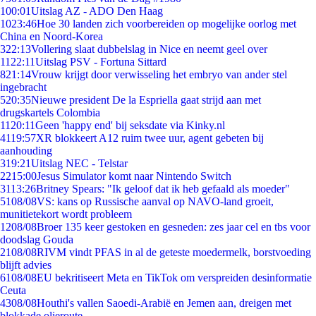
1
00:01
Uitslag AZ - ADO Den Haag
10
23:46
Hoe 30 landen zich voorbereiden op mogelijke oorlog met
China en Noord-Korea
3
22:13
Vollering slaat dubbelslag in Nice en neemt geel over
11
22:11
Uitslag PSV - Fortuna Sittard
8
21:14
Vrouw krijgt door verwisseling het embryo van ander stel
ingebracht
5
20:35
Nieuwe president De la Espriella gaat strijd aan met
drugskartels Colombia
11
20:11
Geen 'happy end' bij seksdate via Kinky.nl
41
19:57
XR blokkeert A12 ruim twee uur, agent gebeten bij
aanhouding
3
19:21
Uitslag NEC - Telstar
22
15:00
Jesus Simulator komt naar Nintendo Switch
31
13:26
Britney Spears: "Ik geloof dat ik heb gefaald als moeder"
51
08/08
VS: kans op Russische aanval op NAVO-land groeit,
munitietekort wordt probleem
12
08/08
Broer 135 keer gestoken en gesneden: zes jaar cel en tbs voor
doodslag Gouda
21
08/08
RIVM vindt PFAS in al de geteste moedermelk, borstvoeding
blijft advies
61
08/08
EU bekritiseert Meta en TikTok om verspreiden desinformatie
Ceuta
43
08/08
Houthi's vallen Saoedi-Arabië en Jemen aan, dreigen met
blokkade olieroute