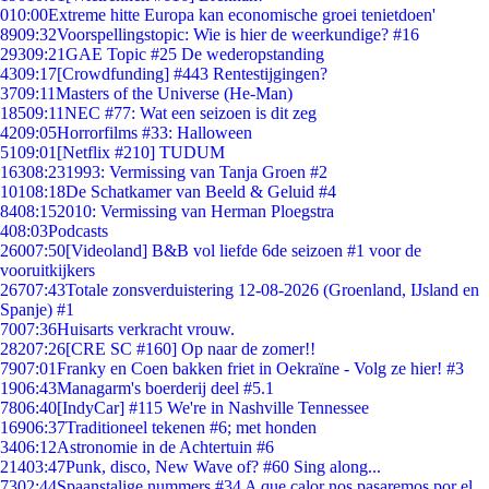
0
10:00
Extreme hitte Europa kan economische groei tenietdoen'
89
09:32
Voorspellingstopic: Wie is hier de weerkundige? #16
293
09:21
GAE Topic #25 De wederopstanding
43
09:17
[Crowdfunding] #443 Rentestijgingen?
37
09:11
Masters of the Universe (He-Man)
185
09:11
NEC #77: Wat een seizoen is dit zeg
42
09:05
Horrorfilms #33: Halloween
51
09:01
[Netflix #210] TUDUM
163
08:23
1993: Vermissing van Tanja Groen #2
101
08:18
De Schatkamer van Beeld & Geluid #4
84
08:15
2010: Vermissing van Herman Ploegstra
4
08:03
Podcasts
260
07:50
[Videoland] B&B vol liefde 6de seizoen #1 voor de
vooruitkijkers
267
07:43
Totale zonsverduistering 12-08-2026 (Groenland, IJsland en
Spanje) #1
70
07:36
Huisarts verkracht vrouw.
282
07:26
[CRE SC #160] Op naar de zomer!!
79
07:01
Franky en Coen bakken friet in Oekraïne - Volg ze hier! #3
19
06:43
Managarm's boerderij deel #5.1
78
06:40
[IndyCar] #115 We're in Nashville Tennessee
169
06:37
Traditioneel tekenen #6; met honden
34
06:12
Astronomie in de Achtertuin #6
214
03:47
Punk, disco, New Wave of? #60 Sing along...
73
02:44
Spaanstalige nummers #34 A que calor nos pasaremos por el