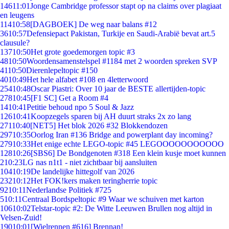
146
11:01
Jonge Cambridge professor stapt op na claims over plagiaat
en leugens
114
10:58
[DAGBOEK] De weg naar balans #12
36
10:57
Defensiepact Pakistan, Turkije en Saudi-Arabië bevat art.5
clausule?
137
10:50
Het grote goedemorgen topic #3
48
10:50
Woordensamenstelspel #1184 met 2 woorden spreken SVP
41
10:50
Dierenlepeltopic #150
40
10:49
Het hele alfabet #108 en 4letterwoord
254
10:48
Oscar Piastri: Over 10 jaar de BESTE allertijden-topic
278
10:45
[F1 SC] Get a Room #4
14
10:41
Petitie behoud npo 5 Soul & Jazz
126
10:41
Koopzegels sparen bij AH duurt straks 2x zo lang
271
10:40
[NET5] Het blok 2026 #32 Blokkendozen
297
10:35
Oorlog Iran #136 Bridge and powerplant day incoming?
279
10:33
Het enige echte LEGO-topic #45 LEGOOOOOOOOOOO
128
10:26
[SBS6] De Bondgenoten #318 Een klein kusje moet kunnen
2
10:23
LG nas n1t1 - niet zichtbaar bij aansluiten
104
10:19
De landelijke hittegolf van 2026
232
10:12
Het FOK!kers maken teringherrie topic
92
10:11
Nederlandse Politiek #725
5
10:11
Centraal Bordspeltopic #9 Waar we schuiven met karton
106
10:02
Telstar-topic #2: De Witte Leeuwen Brullen nog altijd in
Velsen-Zuid!
190
10:01
[Wielrennen #616] Brennan!