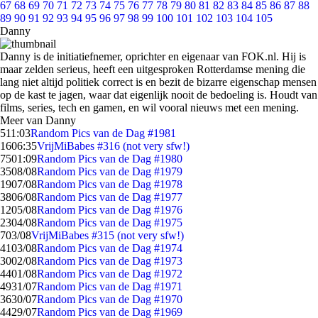
67
68
69
70
71
72
73
74
75
76
77
78
79
80
81
82
83
84
85
86
87
88
89
90
91
92
93
94
95
96
97
98
99
100
101
102
103
104
105
Danny
Danny is de initiatiefnemer, oprichter en eigenaar van FOK.nl. Hij is
maar zelden serieus, heeft een uitgesproken Rotterdamse mening die
lang niet altijd politiek correct is en bezit de bizarre eigenschap mensen
op de kast te jagen, waar dat eigenlijk nooit de bedoeling is. Houdt van
films, series, tech en gamen, en wil vooral nieuws met een mening.
Meer van Danny
5
11:03
Random Pics van de Dag #1981
16
06:35
VrijMiBabes #316 (not very sfw!)
75
01:09
Random Pics van de Dag #1980
35
08/08
Random Pics van de Dag #1979
19
07/08
Random Pics van de Dag #1978
38
06/08
Random Pics van de Dag #1977
12
05/08
Random Pics van de Dag #1976
23
04/08
Random Pics van de Dag #1975
7
03/08
VrijMiBabes #315 (not very sfw!)
41
03/08
Random Pics van de Dag #1974
30
02/08
Random Pics van de Dag #1973
44
01/08
Random Pics van de Dag #1972
49
31/07
Random Pics van de Dag #1971
36
30/07
Random Pics van de Dag #1970
44
29/07
Random Pics van de Dag #1969