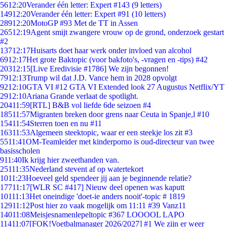
56
12:20
Verander één letter: Expert #143 (9 letters)
149
12:20
Verander één letter: Expert #91 (10 letters)
289
12:20
MotoGP #93 Met de TT in Assen
265
12:19
Agent smijt zwangere vrouw op de grond, onderzoek gestart
#2
137
12:17
Huisarts doet haar werk onder invloed van alcohol
69
12:17
Het grote Baktopic (voor bakfoto's, -vragen en -tips) #42
203
12:15
[Live Eredivisie #1786] We zijn begonnen!
79
12:13
Trump wil dat J.D. Vance hem in 2028 opvolgt
92
12:10
GTA VI #12 GTA VI Extended look 27 Augustus Netflix/YT
29
12:10
Ariana Grande verlaat de spotlight.
204
11:59
[RTL] B&B vol liefde 6de seizoen #4
185
11:57
Migranten breken door grens naar Ceuta in Spanje,l #10
154
11:54
Sterren toen en nu #11
163
11:53
Algemeen steektopic, waar er een steekje los zit #3
55
11:41
OM-Teamleider met kinderporno is oud-directeur van twee
basisscholen
9
11:40
Ik krijg hier zweethanden van.
251
11:35
Nederland stevent af op watertekort
10
11:23
Hoeveel geld spendeer jij aan je beginnende relatie?
177
11:17
[WLR SC #417] Nieuw deel openen was kaputt
101
11:13
Het oneindige 'doet-ie anders nooit'-topic # 1819
129
11:12
Post hier zo vaak mogelijk om 11:11 #39 Vanz11
140
11:08
Meisjesnamenlepeltopic #367 LOOOOL LAPO
114
11:07
[FOK!Voetbalmanager 2026/2027] #1 We zijn er weer