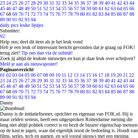
23
24
25
26
27
28
29
30
31
32
33
34
35
36
37
38
39
40
41
42
43
44
45
46
47
48
49
50
51
52
53
54
55
56
57
58
59
60
61
62
63
64
65
66
67
68
69
70
71
72
73
74
75
76
77
78
79
80
81
82
83
84
85
86
87
88
89
90
91
92
93
94
daily pics
leuke lijstjes
Submitter:
92
Help ons; deel dit item als je het leuk vond
Heb je een leuk of interessant bericht gevonden dat je graag op FOK!
terug ziet?
Tip ons dan via de submit!
Zoek jij altijd de leukste nieuwtjes en kun je daar leuk over schrijven?
Meld je aan als nieuwsposter!
Paginaoverzicht
01
02
03
04
05
06
07
08
09
10
11
12
13
14
15
16
17
18
19
20
21
22
23
24
25
26
27
28
29
30
31
32
33
34
35
36
37
38
39
40
41
42
43
44
45
46
47
48
49
50
51
52
53
54
55
56
57
58
59
60
61
62
63
64
65
66
67
68
69
70
71
72
73
74
75
76
77
78
79
80
81
82
83
84
85
86
87
88
89
90
91
92
93
94
Danny
Danny is de initiatiefnemer, oprichter en eigenaar van FOK.nl. Hij is
maar zelden serieus, heeft een uitgesproken Rotterdamse mening die
lang niet altijd politiek correct is en bezit de bizarre eigenschap mensen
op de kast te jagen, waar dat eigenlijk nooit de bedoeling is. Houdt van
films, series, tech en gamen, en wil vooral nieuws met een mening.