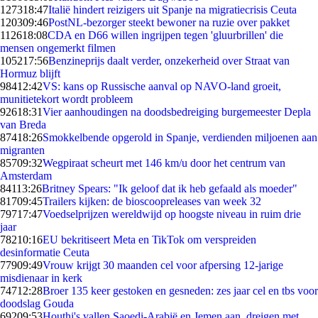
1273
18:47
Italië hindert reizigers uit Spanje na migratiecrisis Ceuta
1203
09:46
PostNL-bezorger steekt bewoner na ruzie over pakket
1126
18:08
CDA en D66 willen ingrijpen tegen 'gluurbrillen' die
mensen ongemerkt filmen
1052
17:56
Benzineprijs daalt verder, onzekerheid over Straat van
Hormuz blijft
984
12:42
VS: kans op Russische aanval op NAVO-land groeit,
munitietekort wordt probleem
926
18:31
Vier aanhoudingen na doodsbedreiging burgemeester Depla
van Breda
874
18:26
Smokkelbende opgerold in Spanje, verdienden miljoenen aan
migranten
857
09:32
Wegpiraat scheurt met 146 km/u door het centrum van
Amsterdam
841
13:26
Britney Spears: "Ik geloof dat ik heb gefaald als moeder"
817
09:45
Trailers kijken: de bioscoopreleases van week 32
797
17:47
Voedselprijzen wereldwijd op hoogste niveau in ruim drie
jaar
782
10:16
EU bekritiseert Meta en TikTok om verspreiden
desinformatie Ceuta
779
09:49
Vrouw krijgt 30 maanden cel voor afpersing 12-jarige
misdienaar in kerk
747
12:28
Broer 135 keer gestoken en gesneden: zes jaar cel en tbs voor
doodslag Gouda
692
09:53
Houthi's vallen Saoedi-Arabië en Jemen aan, dreigen met