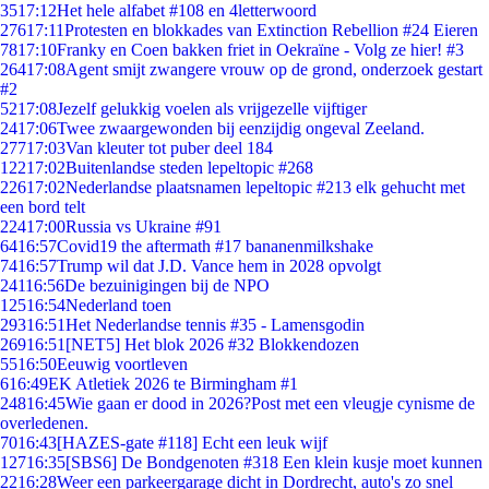
35
17:12
Het hele alfabet #108 en 4letterwoord
276
17:11
Protesten en blokkades van Extinction Rebellion #24 Eieren
78
17:10
Franky en Coen bakken friet in Oekraïne - Volg ze hier! #3
264
17:08
Agent smijt zwangere vrouw op de grond, onderzoek gestart
#2
52
17:08
Jezelf gelukkig voelen als vrijgezelle vijftiger
24
17:06
Twee zwaargewonden bij eenzijdig ongeval Zeeland.
277
17:03
Van kleuter tot puber deel 184
122
17:02
Buitenlandse steden lepeltopic #268
226
17:02
Nederlandse plaatsnamen lepeltopic #213 elk gehucht met
een bord telt
224
17:00
Russia vs Ukraine #91
64
16:57
Covid19 the aftermath #17 bananenmilkshake
74
16:57
Trump wil dat J.D. Vance hem in 2028 opvolgt
241
16:56
De bezuinigingen bij de NPO
125
16:54
Nederland toen
293
16:51
Het Nederlandse tennis #35 - Lamensgodin
269
16:51
[NET5] Het blok 2026 #32 Blokkendozen
55
16:50
Eeuwig voortleven
6
16:49
EK Atletiek 2026 te Birmingham #1
248
16:45
Wie gaan er dood in 2026?Post met een vleugje cynisme de
overledenen.
70
16:43
[HAZES-gate #118] Echt een leuk wijf
127
16:35
[SBS6] De Bondgenoten #318 Een klein kusje moet kunnen
22
16:28
Weer een parkeergarage dicht in Dordrecht, auto's zo snel