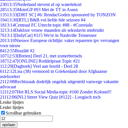
230
13:35
Nederland stevent af op watertekort
285
13:35
MotoGP #93 Met de TT in Assen
135
13:33
[DRT SC] #6: RendacGoden sponsored by TONZON
194
13:30
[RTL] B&B vol liefde 6de seizoen #4
18
13:14
Centraal FC Utrecht topic #88 - #CorreiaIn
32
13:14
Dakloze vrouw maanden als seksslavin misbruikt
76
13:13
[IndyCar] #115 We're in Nashville Tennessee
20
13:10
Nieuwe Europese richtlijn: vaker repareren ipv vervangen
voor nieuw
84
12:55
Brazilië #2
107
12:53
[Breien] Deel 21, met zomerbreisels
187
12:47
[ONLINE] Roddelpraat Topic #21
1
12:29
[Dagboek] Veel aan hoofd - Deel 28
61
12:12
Lisa (38) vermoord in Griekenland door Afghaanse
asielzoeker
21
12:08
Rechtszaak dodelijk ongeluk uitgesteld vanwege vakantie
advocaat
121
12:07
Het RLS Social Media-topic #160 Zonder Kolonel!!
211
12:06
[NL] Street View Quiz [#122] - Loogisch toch
Leuke lijstjes
Leuke lijstjes
Scrollbar gebruiken
opslaan