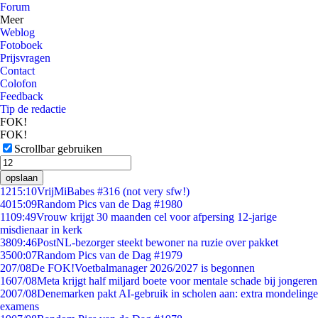
Forum
Meer
Weblog
Fotoboek
Prijsvragen
Contact
Colofon
Feedback
Tip de redactie
FOK!
FOK!
Scrollbar gebruiken
opslaan
12
15:10
VrijMiBabes #316 (not very sfw!)
40
15:09
Random Pics van de Dag #1980
11
09:49
Vrouw krijgt 30 maanden cel voor afpersing 12-jarige
misdienaar in kerk
38
09:46
PostNL-bezorger steekt bewoner na ruzie over pakket
35
00:07
Random Pics van de Dag #1979
2
07/08
De FOK!Voetbalmanager 2026/2027 is begonnen
16
07/08
Meta krijgt half miljard boete voor mentale schade bij jongeren
20
07/08
Denemarken pakt AI-gebruik in scholen aan: extra mondelinge
examens