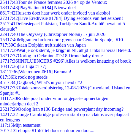
254
17:43
Tour de France femmes 2026 #4 op de Ventoux
183
17:43
[PlayStation #184] Nieuw deel
86
17:42
Huisarts doet haar werk onder invloed van alcohol
272
17:42
[Live Eredivisie #1784] Dying seconds van het seizoen!
25
17:41
Defensiepact Pakistan, Turkije en Saudi-Arabië bevat art.5
clausule?
229
17:40
The Odyssey (Christopher Nolan) 17 juli 2026
153
17:40
Migranten breken door grens naar Ceuta in Spanje,l #10
7
17:39
Orkaan Dolphin treft zuiden van Japan
147
17:39
Wat je ook stemt, je krijgt in NL altijd Links Liberaal Beleid.
187
17:37
Oorlog in Oekraïne #1318 Drone baby drone
177
17:36
[INFLUENCERS #296] Alles is welkom kneuzing of breuk
103
17:36
[La Liga #177]
181
17:36
[Wielrennen #616] Brennan!
0
17:36
Ik rook nog steeds
45
17:34
[Dagboek] What's in your head? #2
262
17:33
Totale zonsverduistering 12-08-2026 (Groenland, IJsland en
Spanje) #1
111
17:30
Roddelpraat onder vuur: ongepaste opmerkingen
minderjarigen deel 2
252
17:29
Oorlog Iran #136 Bridge and powerplant day incoming?
142
17:22
Jonge Cambridge professor stapt op na claims over plagiaat
en leugens
1
17:15
Mijn testament
70
17:13
Teltopic #1567 tel door en door en door....