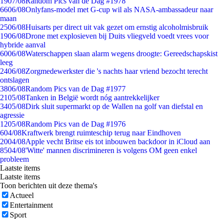
19
07/08
Random Pics van de Dag #1978
66
06/08
Onlyfans-model met G-cup wil als NASA-ambassadeur naar
maan
25
06/08
Huisarts per direct uit vak gezet om ernstig alcoholmisbruik
19
06/08
Drone met explosieven bij Duits vliegveld voedt vrees voor
hybride aanval
60
06/08
Waterschappen slaan alarm wegens droogte: Gereedschapskist
leeg
24
06/08
Zorgmedewerkster die 's nachts haar vriend bezocht terecht
ontslagen
38
06/08
Random Pics van de Dag #1977
21
05/08
Tanken in België wordt nóg aantrekkelijker
34
05/08
Dirk sluit supermarkt op de Wallen na golf van diefstal en
agressie
12
05/08
Random Pics van de Dag #1976
6
04/08
Kraftwerk brengt ruimteschip terug naar Eindhoven
20
04/08
Apple vecht Britse eis tot inbouwen backdoor in iCloud aan
85
04/08
'Witte' mannen discrimineren is volgens OM geen enkel
probleem
Laatste items
Laatste items
Toon berichten uit deze thema's
Actueel
Entertainment
Sport