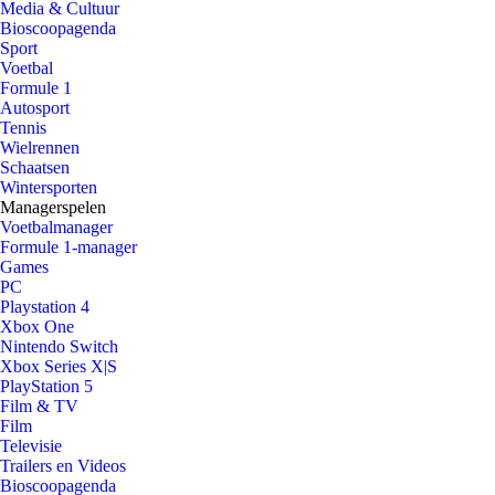
Media & Cultuur
Bioscoopagenda
Sport
Voetbal
Formule 1
Autosport
Tennis
Wielrennen
Schaatsen
Wintersporten
Managerspelen
Voetbalmanager
Formule 1-manager
Games
PC
Playstation 4
Xbox One
Nintendo Switch
Xbox Series X|S
PlayStation 5
Film & TV
Film
Televisie
Trailers en Videos
Bioscoopagenda