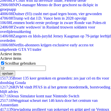
2
06/08
Le Court wint na nerveuze finale, Pieterse derde
29
06/08
NPO-manager Menno de Boer geschorst na dickpic in
groepsapp
40
06/08
Duitser (93) crasht met quad tegen boom, vier gewonden
47
06/08
Trump wil dat J.D. Vance hem in 2028 opvolgt
1
06/08
Lemmen boekt eerste profzege in zware Ronde van Polen-rit
24
06/08
'Zwarte weduwes' in Rusland trouwen soldaten voor
overlijdensuitkering
14
06/08
Zangeres en Idols-jurylid Jerney Kaagman op 79-jarige leeftijd
overleden
10
06/08
Netflix-abonnees krijgen exclusieve early access tot
uitgebreide GTA VI trailer
Actieve items
Actieve items
Scrollbar gebruiken
opslaan
15
17:35
Broer 135 keer gestoken en gesneden: zes jaar cel en tbs voor
doodslag Gouda
12
17:26
RIVM vindt PFAS in al het geteste moedermelk, borstvoeding
blijft advies
6
17:16
Jesus Simulator komt naar Nintendo Switch
25
17:16
Wegpiraat scheurt met 146 km/u door het centrum van
Amsterdam
4
17:13
Niewiadoma profiteert van pokerspel en grijpt geel op Ventoux