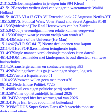
213
15:22
Bloemen/planten in je eigen tuin #94 Kleur!
42
15:12
Bezoeker verliest deel van vinger in waterattractie Walibi
Holland
86
15:10
GTA VI #12 GTA VI Extended look 27 Augustus Netflix/YT
185
15:08
VS: Political Wars, Voter Fraud and Secret Agendas #148
41
15:05
[videoland]The Real Housewives van het Zuiden
53
15:04
Zou je vreemdgaan in een relatie kunnen vergeven?
161
15:00
Dingen waar je enorm vrolijk van wordt #3
36
14:43
Masters of the Universe (He-Man)
151
14:42
[WLR SC #417] Nieuw deel openen was kaputt
231
14:41
Het FOK!kers maken teringherrie topic
33
14:37
Single mannen verplichtsingle moeders laten daten?
46
14:34
OM-Teamleider met kinderporno is oud-directeur van twee
basisscholen
31
14:29
Transfergeruchten en contractverlenging #83
73
14:26
Woningtekort: dus ga je woningen slopen, logisch
80
14:25
Vuelta a España 2026 #1
110
14:23
Vrouwen willen geen man meer #30
86
14:21
Nederlandse Politiek #725
17
14:08
Ik wil een eigen politieke partij oprichten
19
13:50
Winter op het zuidelijk halfrond 2026
168
13:43
Voorspel hier het warmtegetal van 2026
29
13:41
Prijs Bar le duc rood in het buitenland
72
13:39
MODUS Super Series Darts #2: 's werelds mooiste
dartskweekvijver