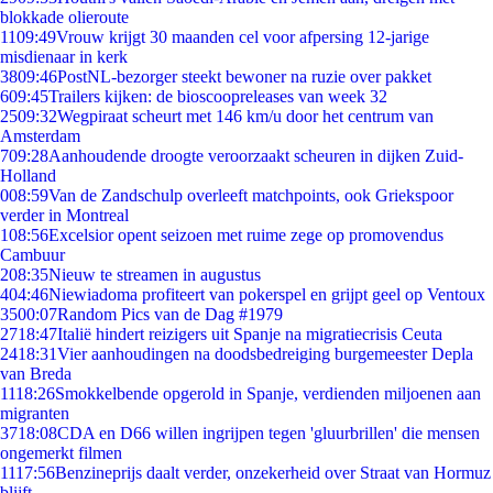
blokkade olieroute
11
09:49
Vrouw krijgt 30 maanden cel voor afpersing 12-jarige
misdienaar in kerk
38
09:46
PostNL-bezorger steekt bewoner na ruzie over pakket
6
09:45
Trailers kijken: de bioscoopreleases van week 32
25
09:32
Wegpiraat scheurt met 146 km/u door het centrum van
Amsterdam
7
09:28
Aanhoudende droogte veroorzaakt scheuren in dijken Zuid-
Holland
0
08:59
Van de Zandschulp overleeft matchpoints, ook Griekspoor
verder in Montreal
1
08:56
Excelsior opent seizoen met ruime zege op promovendus
Cambuur
2
08:35
Nieuw te streamen in augustus
4
04:46
Niewiadoma profiteert van pokerspel en grijpt geel op Ventoux
35
00:07
Random Pics van de Dag #1979
27
18:47
Italië hindert reizigers uit Spanje na migratiecrisis Ceuta
24
18:31
Vier aanhoudingen na doodsbedreiging burgemeester Depla
van Breda
11
18:26
Smokkelbende opgerold in Spanje, verdienden miljoenen aan
migranten
37
18:08
CDA en D66 willen ingrijpen tegen 'gluurbrillen' die mensen
ongemerkt filmen
11
17:56
Benzineprijs daalt verder, onzekerheid over Straat van Hormuz
blijft