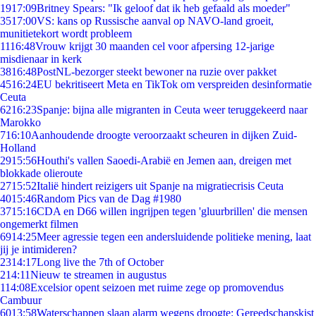
19
17:09
Britney Spears: "Ik geloof dat ik heb gefaald als moeder"
35
17:00
VS: kans op Russische aanval op NAVO-land groeit,
munitietekort wordt probleem
11
16:48
Vrouw krijgt 30 maanden cel voor afpersing 12-jarige
misdienaar in kerk
38
16:48
PostNL-bezorger steekt bewoner na ruzie over pakket
45
16:24
EU bekritiseert Meta en TikTok om verspreiden desinformatie
Ceuta
62
16:23
Spanje: bijna alle migranten in Ceuta weer teruggekeerd naar
Marokko
7
16:10
Aanhoudende droogte veroorzaakt scheuren in dijken Zuid-
Holland
29
15:56
Houthi's vallen Saoedi-Arabië en Jemen aan, dreigen met
blokkade olieroute
27
15:52
Italië hindert reizigers uit Spanje na migratiecrisis Ceuta
40
15:46
Random Pics van de Dag #1980
37
15:16
CDA en D66 willen ingrijpen tegen 'gluurbrillen' die mensen
ongemerkt filmen
69
14:25
Meer agressie tegen een andersluidende politieke mening, laat
jij je intimideren?
23
14:17
Long live the 7th of October
2
14:11
Nieuw te streamen in augustus
1
14:08
Excelsior opent seizoen met ruime zege op promovendus
Cambuur
60
13:58
Waterschappen slaan alarm wegens droogte: Gereedschapskist