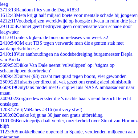
leeg
37
13:13
Random Pics van de Dag #1833
16
12:43
Meta krijgt half miljard boete voor mentale schade bij jongeren
42
12:11
Voedselprijzen wereldwijd op hoogste niveau in ruim drie jaar
29
11:05
Kabinet geeft bedrijven geen compensatie voor schade door
laagwater
6
11:03
Trailers kijken: de bioscoopreleases van week 32
24
10:54
OM eist TBS tegen verwarde man die agenten stak met
aardappelschilmesje
24
10:18
Vier aanhoudingen na doodsbedreiging burgemeester Depla
van Breda
56
09:52
Dikke Van Dale neemt 'vulvalippen' op: 'stigma op
schaamlippen doorbreken'
40
09:42
Duitser (93) crasht met quad tegen boom, vier gewonden
25
09:22
Huisarts per direct uit vak gezet om ernstig alcoholmisbruik
66
09:19
Onlyfans-model met G-cup wil als NASA-ambassadeur naar
maan
24
09:02
Zorgmedewerkster die 's nachts haar vriend bezocht terecht
ontslagen
12
03:57
VrijMiBabes #316 (not very sfw!)
23
03:02
Quake krijgt na 30 jaar een gratis uitbreiding
11
01:06
Benzineprijs daalt verder, onzekerheid over Straat van Hormuz
blijft
11
23:30
Smokkelbende opgerold in Spanje, verdienden miljoenen aan
migranten