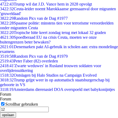
47
22:43
Trump wil dat J.D. Vance hem in 2028 opvolgt
34
22:32
Ceuta-leider noemt Marokkaanse grensaanval door migranten
'gruweldaad'
38
22:29
Random Pics van de Dag #1977
38
22:28
Spaanse politie: minstens tien voor terrorisme veroordeelden
onder migranten Ceuta
30
22:20
Tropische hitte keert zondag terug met lokaal 32 graden
46
21:30
Spoedberaad EU na crisis Ceuta, moeten we onze
buitengrenzen beter bewaken?
20
21:01
Denemarken pakt AI-gebruik in scholen aan: extra mondelinge
examens
35
19:58
Random Pics van de Dag #1979
25
19:43
Peter Faber (82) overleden
24
18:41
'Zwarte weduwes' in Rusland trouwen soldaten voor
overlijdensuitkering
15
18:32
Ontslagen bij Halo Studios na Campaign Evolved
30
18:32
Trump grijpt weer in op automatisch staatsburgerschap bij
geboorte in VS
31
18:19
Amsterdams dierenasiel DOA overspoeld met babykonijntjes
Forum
Forum
Scrollbar gebruiken
opslaan