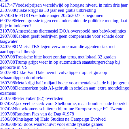
42
17:47
Voedselprijzen wereldwijd op hoogste niveau in ruim drie jaar
23
07/08
Quake krijgt na 30 jaar een gratis uitbreiding
2
07/08
De FOK!Voetbalmanager 2026/2027 is begonnen
69
07/08
Meer agressie tegen een andersluidende politieke mening, laat
jij je intimideren?
31
07/08
Amsterdams dierenasiel DOA overspoeld met babykonijntjes
29
07/08
Kabinet geeft bedrijven geen compensatie voor schade door
laagwater
24
07/08
OM eist TBS tegen verwarde man die agenten stak met
aardappelschilmesje
30
07/08
Tropische hitte keert zondag terug met lokaal 32 graden
30
07/08
Trump grijpt weer in op automatisch staatsburgerschap bij
geboorte in VS
56
07/08
Dikke Van Dale neemt 'vulvalippen' op: 'stigma op
schaamlippen doorbreken'
16
07/08
Meta krijgt half miljard boete voor mentale schade bij jongeren
20
07/08
Denemarken pakt AI-gebruik in scholen aan: extra mondelinge
examens
25
07/08
Peter Faber (82) overleden
0
07/08
Ajax veel te sterk voor Shelbourne, maar houdt schade beperkt
1
07/08
Nieuwkomers schitteren bij ruime Europese zege FC Twente
19
07/08
Random Pics van de Dag #1978
15
06/08
Ontslagen bij Halo Studios na Campaign Evolved
19
06/08
PS5-doos waarschuwt voor einde fysieke games