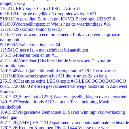
mogelijk weg
1
16:21
UEFA Super Cup #1 PSG - Aston Villa
62
16:12
Het grote dagelijkse Trump nieuws topic #31
5
16:11
Het gezellige Eurojackpot KNVB Bekertopic 2026/27 #1
85
16:03
Voorspellingstopic: Wie is hier de weerkundige? #16
121
16:02
Saxofoon sound (deel 2)
35
16:01
Vertrouwen in economie neemt flink af, op een na grootse
daling ooit
98
16:00
Afvallen met injecties #4
1
15:54
LG nas n1t1 - niet zichtbaar bij aansluiten
145
15:54
Sterren toen en nu #11
257
15:50
[Videoland] B&B vol liefde 6de seizoen #1 voor de
vooruitkijkers
180
15:48
Wat is jullie binnenhuistemperatuur? #81 Horrorzomer
111
15:48
Koopzegels sparen bij AH duurt straks 2x zo lang
275
15:46
Het enige echte LEGO-topic #45 LEGOOOOOOOOOOO
60
15:37
200.000 mensen geëvacueerd vanwege bosbrand in Zuidwest-
Frankrijk
125
15:33
[ShowChat #1259] Waar we gezellig klagen over de warmte
149
15:27
Pensioenfonds ABP stapt uit Tesla, beloning Musk
struikelblok
109
15:27
Progressieve Democraat El-Sayed wint nipt voorverkiezing
Michigan
267
15:26
[AMV] VS #1312 spammers van de internationale rechtsorde
176
15:26
[Keuken Kampioen Divisie] #44 Vitesse mag weg