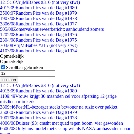
12
15:10
VrijMiBabes #316 (not very sfw!)
40
15:09
Random Pics van de Dag #1980
35
00:07
Random Pics van de Dag #1979
19
07/08
Random Pics van de Dag #1978
38
06/08
Random Pics van de Dag #1977
5
05/08
Zomervakantieweerbericht: aanhoudend zomers
12
05/08
Random Pics van de Dag #1976
23
04/08
Random Pics van de Dag #1975
7
03/08
VrijMiBabes #315 (not very sfw!)
41
03/08
Random Pics van de Dag #1974
Opmerkelijk
Opmerkelijk
Scrollbar gebruiken
opslaan
12
15:10
VrijMiBabes #316 (not very sfw!)
40
15:09
Random Pics van de Dag #1980
11
09:49
Vrouw krijgt 30 maanden cel voor afpersing 12-jarige
misdienaar in kerk
38
09:46
PostNL-bezorger steekt bewoner na ruzie over pakket
35
00:07
Random Pics van de Dag #1979
19
07/08
Random Pics van de Dag #1978
40
06/08
Duitser (93) crasht met quad tegen boom, vier gewonden
66
06/08
Onlyfans-model met G-cup wil als NASA-ambassadeur naar
maan