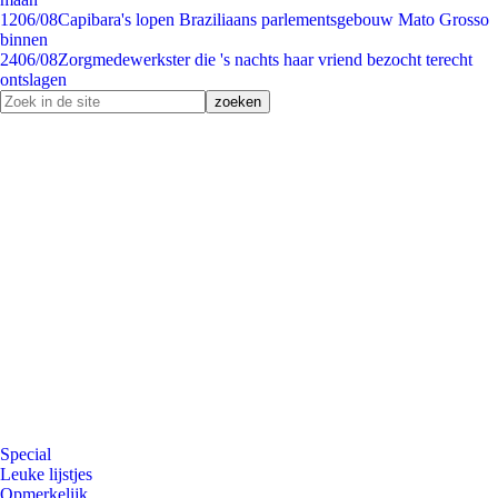
12
06/08
Capibara's lopen Braziliaans parlementsgebouw Mato Grosso
binnen
24
06/08
Zorgmedewerkster die 's nachts haar vriend bezocht terecht
ontslagen
Special
Leuke lijstjes
Opmerkelijk