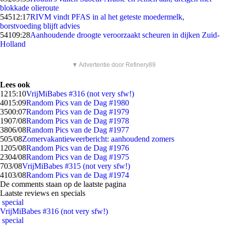
blokkade olieroute
545
12:17
RIVM vindt PFAS in al het geteste moedermelk,
borstvoeding blijft advies
541
09:28
Aanhoudende droogte veroorzaakt scheuren in dijken Zuid-
Holland
▼ Advertentie door Refinery89
Lees ook
12
15:10
VrijMiBabes #316 (not very sfw!)
40
15:09
Random Pics van de Dag #1980
35
00:07
Random Pics van de Dag #1979
19
07/08
Random Pics van de Dag #1978
38
06/08
Random Pics van de Dag #1977
5
05/08
Zomervakantieweerbericht: aanhoudend zomers
12
05/08
Random Pics van de Dag #1976
23
04/08
Random Pics van de Dag #1975
7
03/08
VrijMiBabes #315 (not very sfw!)
41
03/08
Random Pics van de Dag #1974
De comments staan op de laatste pagina
Laatste reviews en specials
special
VrijMiBabes #316 (not very sfw!)
special