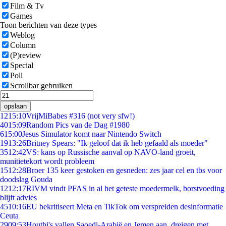
Film & Tv
Games
Toon berichten van deze types
Weblog
Column
(P)review
Special
Poll
Scrollbar gebruiken
opslaan
12
15:10
VrijMiBabes #316 (not very sfw!)
40
15:09
Random Pics van de Dag #1980
6
15:00
Jesus Simulator komt naar Nintendo Switch
19
13:26
Britney Spears: "Ik geloof dat ik heb gefaald als moeder"
35
12:42
VS: kans op Russische aanval op NAVO-land groeit,
munitietekort wordt probleem
15
12:28
Broer 135 keer gestoken en gesneden: zes jaar cel en tbs voor
doodslag Gouda
12
12:17
RIVM vindt PFAS in al het geteste moedermelk, borstvoeding
blijft advies
45
10:16
EU bekritiseert Meta en TikTok om verspreiden desinformatie
Ceuta
29
09:53
Houthi's vallen Saoedi-Arabië en Jemen aan, dreigen met