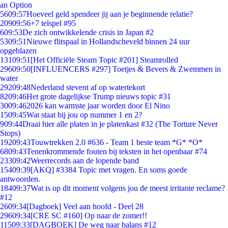
an Option
56
09:57
Hoeveel geld spendeer jij aan je beginnende relatie?
209
09:56
+7 telspel #95
6
09:53
De zich ontwikkelende crisis in Japan #2
53
09:51
Nieuwe flitspaal in Hollandscheveld binnen 24 uur
opgeblazen
131
09:51
[Het Officiële Steam Topic #201] Steamrolled
296
09:50
[INFLUENCERS #297] Toetjes & Bevers & Zwemmen in
water
292
09:48
Nederland stevent af op watertekort
82
09:46
Het grote dagelijkse Trump nieuws topic #31
30
09:46
2026 kan warmste jaar worden door El Nino
15
09:45
Wat staat bij jou op nummer 1 en 2?
9
09:44
Draai hier alle platen in je platenkast #32 (The Torture Never
Stops)
192
09:43
Touwtrekken 2.0 #636 - Team 1 beste team *G* *O*
68
09:43
Tenenkrommende fouten bij teksten in het openbaar #74
233
09:42
Weerrecords aan de lopende band
154
09:39
[AKQ] #3384 Topic met vragen. En soms goede
antwoorden.
184
09:37
Wat is op dit moment volgens jou de meest irritante reclame?
#12
26
09:34
[Dagboek] Veel aan hoofd - Deel 28
296
09:34
[CRE SC #160] Op naar de zomer!!
115
09:33
[DAGBOEK] De weg naar balans #12