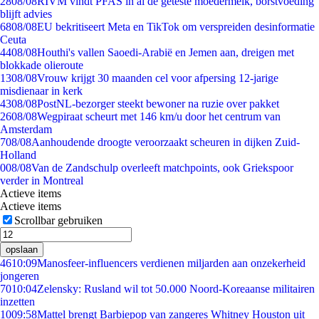
28
08/08
RIVM vindt PFAS in al de geteste moedermelk, borstvoeding
blijft advies
68
08/08
EU bekritiseert Meta en TikTok om verspreiden desinformatie
Ceuta
44
08/08
Houthi's vallen Saoedi-Arabië en Jemen aan, dreigen met
blokkade olieroute
13
08/08
Vrouw krijgt 30 maanden cel voor afpersing 12-jarige
misdienaar in kerk
43
08/08
PostNL-bezorger steekt bewoner na ruzie over pakket
26
08/08
Wegpiraat scheurt met 146 km/u door het centrum van
Amsterdam
7
08/08
Aanhoudende droogte veroorzaakt scheuren in dijken Zuid-
Holland
0
08/08
Van de Zandschulp overleeft matchpoints, ook Griekspoor
verder in Montreal
Actieve items
Actieve items
Scrollbar gebruiken
opslaan
46
10:09
Manosfeer-influencers verdienen miljarden aan onzekerheid
jongeren
70
10:04
Zelensky: Rusland wil tot 50.000 Noord-Koreaanse militairen
inzetten
10
09:58
Mattel brengt Barbiepop van zangeres Whitney Houston uit