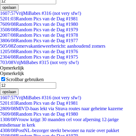
opslaan
16
07:57
VrijMiBabes #316 (not very sfw!)
52
01:03
Random Pics van de Dag #1981
76
09/08
Random Pics van de Dag #1980
35
08/08
Random Pics van de Dag #1979
20
07/08
Random Pics van de Dag #1978
38
06/08
Random Pics van de Dag #1977
5
05/08
Zomervakantieweerbericht: aanhoudend zomers
12
05/08
Random Pics van de Dag #1976
23
04/08
Random Pics van de Dag #1975
7
03/08
VrijMiBabes #315 (not very sfw!)
Opmerkelijk
Opmerkelijk
Scrollbar gebruiken
opslaan
16
07:57
VrijMiBabes #316 (not very sfw!)
52
01:03
Random Pics van de Dag #1981
28
09/08
MIVD-baas lekt via Strava routes naar geheime kazerne
76
09/08
Random Pics van de Dag #1980
13
08/08
Vrouw krijgt 30 maanden cel voor afpersing 12-jarige
misdienaar in kerk
43
08/08
PostNL-bezorger steekt bewoner na ruzie over pakket
35
08/08
Random Pics van de Dag #1979