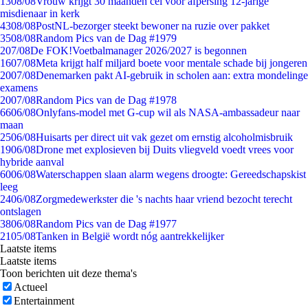
13
08/08
Vrouw krijgt 30 maanden cel voor afpersing 12-jarige
misdienaar in kerk
43
08/08
PostNL-bezorger steekt bewoner na ruzie over pakket
35
08/08
Random Pics van de Dag #1979
2
07/08
De FOK!Voetbalmanager 2026/2027 is begonnen
16
07/08
Meta krijgt half miljard boete voor mentale schade bij jongeren
20
07/08
Denemarken pakt AI-gebruik in scholen aan: extra mondelinge
examens
20
07/08
Random Pics van de Dag #1978
66
06/08
Onlyfans-model met G-cup wil als NASA-ambassadeur naar
maan
25
06/08
Huisarts per direct uit vak gezet om ernstig alcoholmisbruik
19
06/08
Drone met explosieven bij Duits vliegveld voedt vrees voor
hybride aanval
60
06/08
Waterschappen slaan alarm wegens droogte: Gereedschapskist
leeg
24
06/08
Zorgmedewerkster die 's nachts haar vriend bezocht terecht
ontslagen
38
06/08
Random Pics van de Dag #1977
21
05/08
Tanken in België wordt nóg aantrekkelijker
Laatste items
Laatste items
Toon berichten uit deze thema's
Actueel
Entertainment