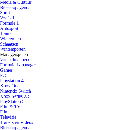
Media & Cultuur
Bioscoopagenda
Sport
Voetbal
Formule 1
Autosport
Tennis
Wielrennen
Schaatsen
Wintersporten
Managerspelen
Voetbalmanager
Formule 1-manager
Games
PC
Playstation 4
Xbox One
Nintendo Switch
Xbox Series X|S
PlayStation 5
Film & TV
Film
Televisie
Trailers en Videos
Bioscoopagenda