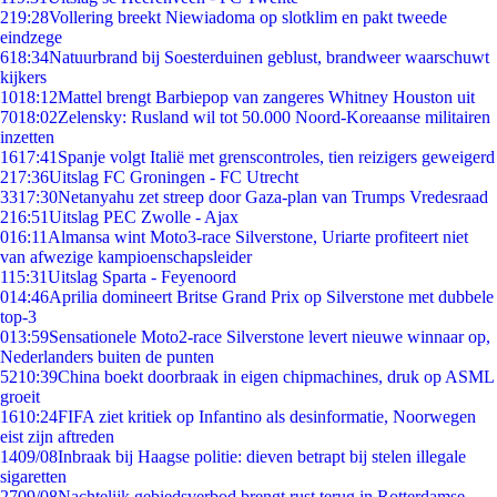
2
19:28
Vollering breekt Niewiadoma op slotklim en pakt tweede
eindzege
6
18:34
Natuurbrand bij Soesterduinen geblust, brandweer waarschuwt
kijkers
10
18:12
Mattel brengt Barbiepop van zangeres Whitney Houston uit
70
18:02
Zelensky: Rusland wil tot 50.000 Noord-Koreaanse militairen
inzetten
16
17:41
Spanje volgt Italië met grenscontroles, tien reizigers geweigerd
2
17:36
Uitslag FC Groningen - FC Utrecht
33
17:30
Netanyahu zet streep door Gaza-plan van Trumps Vredesraad
2
16:51
Uitslag PEC Zwolle - Ajax
0
16:11
Almansa wint Moto3-race Silverstone, Uriarte profiteert niet
van afwezige kampioenschapsleider
1
15:31
Uitslag Sparta - Feyenoord
0
14:46
Aprilia domineert Britse Grand Prix op Silverstone met dubbele
top-3
0
13:59
Sensationele Moto2-race Silverstone levert nieuwe winnaar op,
Nederlanders buiten de punten
52
10:39
China boekt doorbraak in eigen chipmachines, druk op ASML
groeit
16
10:24
FIFA ziet kritiek op Infantino als desinformatie, Noorwegen
eist zijn aftreden
14
09/08
Inbraak bij Haagse politie: dieven betrapt bij stelen illegale
sigaretten
27
09/08
Nachtelijk gebiedsverbod brengt rust terug in Rotterdamse