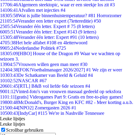
177
06:46
Algemeen steektopic, waar er een steekje los zit #3
141
06:41
Afvallen met injecties #4
183
05:58
Wat is jullie binnenhuistemperatuur? #81 Horrorzomer
211
05:54
Verander een letter expert (7lettereditie) #50
25
05:54
Verander één letter. Expert # 75 (8 letters)
60
05:51
Verander één letter: Expert #143 (9 letters)
153
05:48
Verander één letter: Expert #91 (10 letters)
47
05:38
Het hele alfabet #108 en 4letterwoord
99
05:24
Nederlandse Politiek #725
183
05:09
[HBO] House of the Dragon #9 Waar we wachten op
seizoen 3.
139
04:57
Vrouwen willen geen man meer #30
124
04:38
[FOK!Voetbalmanager 2026/2027] #1 We zijn er weer
103
03:43
De Schatkamer van Beeld & Geluid #4
101
02:52
NASCAR #67
206
01:45
[RTL] B&B vol liefde 6de seizoen #4
90
01:12
Vinted-foto's van vrouwen massaal gedeeld op seksfora
11
01:11
[gratis] Videogames Part 9: Gratis en free-to-play games!
198
00:48
McDonald's, Burger King en KFC #82 - Meer korting a.u.b.
215
00:44
[NPO2] Zomergasten 2026 #1
105
00:43
[IndyCar] #115 We're in Nashville Tennessee
Leuke lijstjes
Leuke lijstjes
Scrollbar gebruiken