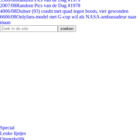
20
07/08
Random Pics van de Dag #1978
40
06/08
Duitser (93) crasht met quad tegen boom, vier gewonden
66
06/08
Onlyfans-model met G-cup wil als NASA-ambassadeur naar
maan
Special
Leuke lijstjes
Opmerkelijk