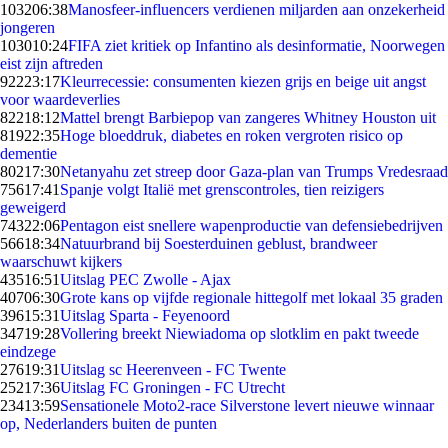
1032
06:38
Manosfeer-influencers verdienen miljarden aan onzekerheid
jongeren
1030
10:24
FIFA ziet kritiek op Infantino als desinformatie, Noorwegen
eist zijn aftreden
922
23:17
Kleurrecessie: consumenten kiezen grijs en beige uit angst
voor waardeverlies
822
18:12
Mattel brengt Barbiepop van zangeres Whitney Houston uit
819
22:35
Hoge bloeddruk, diabetes en roken vergroten risico op
dementie
802
17:30
Netanyahu zet streep door Gaza-plan van Trumps Vredesraad
756
17:41
Spanje volgt Italië met grenscontroles, tien reizigers
geweigerd
743
22:06
Pentagon eist snellere wapenproductie van defensiebedrijven
566
18:34
Natuurbrand bij Soesterduinen geblust, brandweer
waarschuwt kijkers
435
16:51
Uitslag PEC Zwolle - Ajax
407
06:30
Grote kans op vijfde regionale hittegolf met lokaal 35 graden
396
15:31
Uitslag Sparta - Feyenoord
347
19:28
Vollering breekt Niewiadoma op slotklim en pakt tweede
eindzege
276
19:31
Uitslag sc Heerenveen - FC Twente
252
17:36
Uitslag FC Groningen - FC Utrecht
234
13:59
Sensationele Moto2-race Silverstone levert nieuwe winnaar
op, Nederlanders buiten de punten