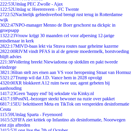
2
22:53
Uitslag PEC Zwolle - Ajax
1
22:52
Uitslag sc Heerenveen - FC Twente
27
22:52
Nachtelijk gebiedsverbod brengt rust terug in Rotterdamse
wijk
30
22:47
NPO-manager Menno de Boer geschorst na dickpic in
groepsapp
13
22:23
Vrouw krijgt 30 maanden cel voor afpersing 12-jarige
misdienaar in kerk
28
22:17
MIVD-baas lekt via Strava routes naar geheime kazerne
28
22:00
RIVM vindt PFAS in al de geteste moedermelk, borstvoeding
blijft advies
2
21:38
Vollering breekt Niewiadoma op slotklim en pakt tweede
eindzege
38
21:36
Iran stelt zes eisen aan VS voor heropening Straat van Hormuz
53
21:27
Trump wil dat J.D. Vance hem in 2028 opvolgt
43
20:00
XR blokkeert A12 ruim twee uur, agent gebeten bij
aanhouding
14
17:23
Geen 'happy end' bij seksdate via Kinky.nl
43
17:19
PostNL-bezorger steekt bewoner na ruzie over pakket
68
17:15
EU bekritiseert Meta en TikTok om verspreiden desinformatie
Ceuta
1
15:59
Uitslag Sparta - Feyenoord
16
15:52
FIFA ziet kritiek op Infantino als desinformatie, Noorwegen
eist zijn aftreden
24
15:52
Long live the 7th of October