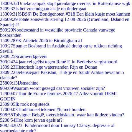
180
09:32
Unieke aanpak stopt jarenlange overlast in Rotterdamse wijk
22
09:32
Is het vreemdgaan als je op tinder gaat
133
09:31
[SBS6] De Bondgenoten #318 Een klein kusje moet kunnen
286
09:29
Totale zonsverduistering 12-08-2026 (Groenland, IJsland en
Spanje) #1
5
09:29
Noodtoestand in westelijke provincie Canada vanwege
bosbranden
15
09:28
EK Atletiek 2026 te Birmingham #1
1
09:27
Spanje: Bosbrand in Andalusië dreigt op te rukken richting
Sevilla
28
09:25
Scamwerkgevers
3
09:24
24 jaar cel geëist tegen René F. in Berkelse vergismoord
15
09:23
Historisch lage waterstanden Rijn en Donau
38
09:22
Defensiepact Pakistan, Turkije en Saudi-Arabië bevat art.5
clausule?
258
09:13
IJsmachine
9
09:09
Waarom wordt gezegd dat vrouwen socialer zijn?
129
09:07
Tour de France femmes 2026 #7 Allez vooruit DEMI
GODIN
25
09:05
Ik rook nog steeds
170
09:03
Traditioneel tekenen #6; met honden
9
08:55
Tolvignet België, overzichtskaart, waar kan ik deze vinden?
52
08:54
Hoe kom je van egels af?
8
08:54
2023: Kindermoord door Lindsay Clancy: depressie of
voorbedachte rade?