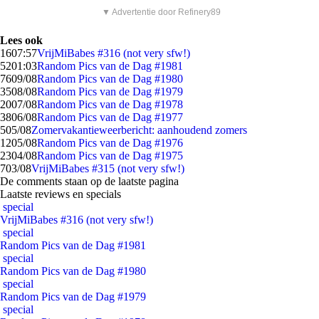
▼ Advertentie door Refinery89
Lees ook
16
07:57
VrijMiBabes #316 (not very sfw!)
52
01:03
Random Pics van de Dag #1981
76
09/08
Random Pics van de Dag #1980
35
08/08
Random Pics van de Dag #1979
20
07/08
Random Pics van de Dag #1978
38
06/08
Random Pics van de Dag #1977
5
05/08
Zomervakantieweerbericht: aanhoudend zomers
12
05/08
Random Pics van de Dag #1976
23
04/08
Random Pics van de Dag #1975
7
03/08
VrijMiBabes #315 (not very sfw!)
De comments staan op de laatste pagina
Laatste reviews en specials
special
VrijMiBabes #316 (not very sfw!)
special
Random Pics van de Dag #1981
special
Random Pics van de Dag #1980
special
Random Pics van de Dag #1979
special