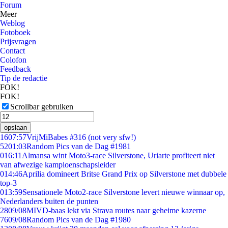
Forum
Meer
Weblog
Fotoboek
Prijsvragen
Contact
Colofon
Feedback
Tip de redactie
FOK!
FOK!
Scrollbar gebruiken
opslaan
16
07:57
VrijMiBabes #316 (not very sfw!)
52
01:03
Random Pics van de Dag #1981
0
16:11
Almansa wint Moto3-race Silverstone, Uriarte profiteert niet
van afwezige kampioenschapsleider
0
14:46
Aprilia domineert Britse Grand Prix op Silverstone met dubbele
top-3
0
13:59
Sensationele Moto2-race Silverstone levert nieuwe winnaar op,
Nederlanders buiten de punten
28
09/08
MIVD-baas lekt via Strava routes naar geheime kazerne
76
09/08
Random Pics van de Dag #1980