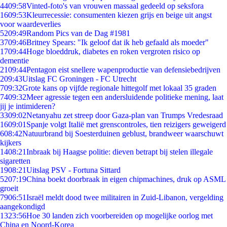
44
09:58
Vinted-foto's van vrouwen massaal gedeeld op seksfora
16
09:53
Kleurrecessie: consumenten kiezen grijs en beige uit angst
voor waardeverlies
52
09:49
Random Pics van de Dag #1981
37
09:46
Britney Spears: "Ik geloof dat ik heb gefaald als moeder"
17
09:44
Hoge bloeddruk, diabetes en roken vergroten risico op
dementie
21
09:44
Pentagon eist snellere wapenproductie van defensiebedrijven
2
09:43
Uitslag FC Groningen - FC Utrecht
7
09:32
Grote kans op vijfde regionale hittegolf met lokaal 35 graden
74
09:32
Meer agressie tegen een andersluidende politieke mening, laat
jij je intimideren?
33
09:02
Netanyahu zet streep door Gaza-plan van Trumps Vredesraad
16
09:01
Spanje volgt Italië met grenscontroles, tien reizigers geweigerd
6
08:42
Natuurbrand bij Soesterduinen geblust, brandweer waarschuwt
kijkers
14
08:21
Inbraak bij Haagse politie: dieven betrapt bij stelen illegale
sigaretten
19
08:21
Uitslag PSV - Fortuna Sittard
52
07:19
China boekt doorbraak in eigen chipmachines, druk op ASML
groeit
79
06:51
Israël meldt dood twee militairen in Zuid-Libanon, vergelding
aangekondigd
13
23:56
Hoe 30 landen zich voorbereiden op mogelijke oorlog met
China en Noord-Korea