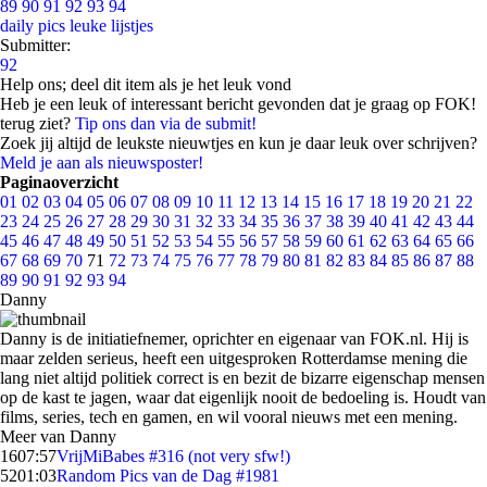
89
90
91
92
93
94
daily pics
leuke lijstjes
Submitter:
92
Help ons; deel dit item als je het leuk vond
Heb je een leuk of interessant bericht gevonden dat je graag op FOK!
terug ziet?
Tip ons dan via de submit!
Zoek jij altijd de leukste nieuwtjes en kun je daar leuk over schrijven?
Meld je aan als nieuwsposter!
Paginaoverzicht
01
02
03
04
05
06
07
08
09
10
11
12
13
14
15
16
17
18
19
20
21
22
23
24
25
26
27
28
29
30
31
32
33
34
35
36
37
38
39
40
41
42
43
44
45
46
47
48
49
50
51
52
53
54
55
56
57
58
59
60
61
62
63
64
65
66
67
68
69
70
71
72
73
74
75
76
77
78
79
80
81
82
83
84
85
86
87
88
89
90
91
92
93
94
Danny
Danny is de initiatiefnemer, oprichter en eigenaar van FOK.nl. Hij is
maar zelden serieus, heeft een uitgesproken Rotterdamse mening die
lang niet altijd politiek correct is en bezit de bizarre eigenschap mensen
op de kast te jagen, waar dat eigenlijk nooit de bedoeling is. Houdt van
films, series, tech en gamen, en wil vooral nieuws met een mening.
Meer van Danny
16
07:57
VrijMiBabes #316 (not very sfw!)
52
01:03
Random Pics van de Dag #1981