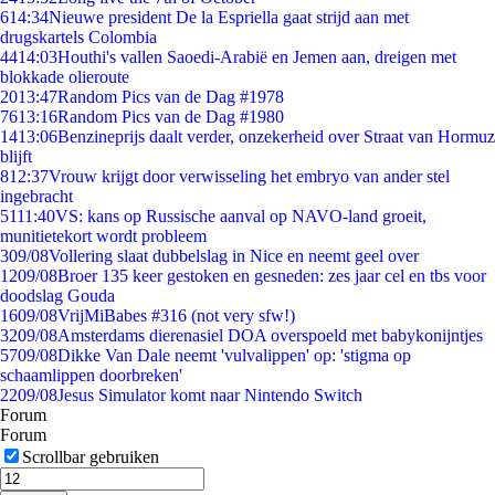
6
14:34
Nieuwe president De la Espriella gaat strijd aan met
drugskartels Colombia
44
14:03
Houthi's vallen Saoedi-Arabië en Jemen aan, dreigen met
blokkade olieroute
20
13:47
Random Pics van de Dag #1978
76
13:16
Random Pics van de Dag #1980
14
13:06
Benzineprijs daalt verder, onzekerheid over Straat van Hormuz
blijft
8
12:37
Vrouw krijgt door verwisseling het embryo van ander stel
ingebracht
51
11:40
VS: kans op Russische aanval op NAVO-land groeit,
munitietekort wordt probleem
3
09/08
Vollering slaat dubbelslag in Nice en neemt geel over
12
09/08
Broer 135 keer gestoken en gesneden: zes jaar cel en tbs voor
doodslag Gouda
16
09/08
VrijMiBabes #316 (not very sfw!)
32
09/08
Amsterdams dierenasiel DOA overspoeld met babykonijntjes
57
09/08
Dikke Van Dale neemt 'vulvalippen' op: 'stigma op
schaamlippen doorbreken'
22
09/08
Jesus Simulator komt naar Nintendo Switch
Forum
Forum
Scrollbar gebruiken