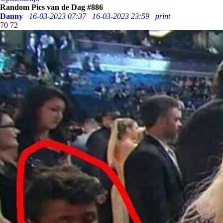
Random Pics van de Dag #886
Danny
16-03-2023 07:37
16-03-2023 23:59
print
70
72