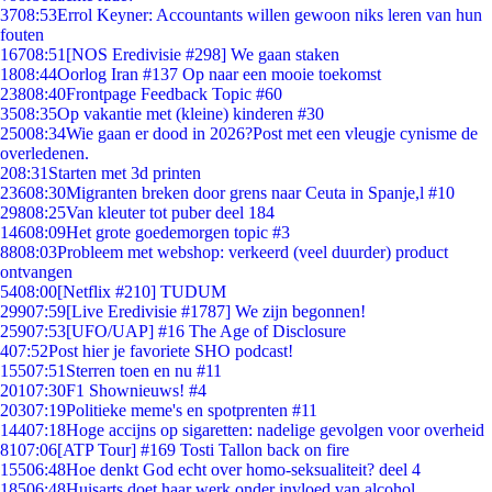
37
08:53
Errol Keyner: Accountants willen gewoon niks leren van hun
fouten
167
08:51
[NOS Eredivisie #298] We gaan staken
18
08:44
Oorlog Iran #137 Op naar een mooie toekomst
238
08:40
Frontpage Feedback Topic #60
35
08:35
Op vakantie met (kleine) kinderen #30
250
08:34
Wie gaan er dood in 2026?Post met een vleugje cynisme de
overledenen.
2
08:31
Starten met 3d printen
236
08:30
Migranten breken door grens naar Ceuta in Spanje,l #10
298
08:25
Van kleuter tot puber deel 184
146
08:09
Het grote goedemorgen topic #3
88
08:03
Probleem met webshop: verkeerd (veel duurder) product
ontvangen
54
08:00
[Netflix #210] TUDUM
299
07:59
[Live Eredivisie #1787] We zijn begonnen!
259
07:53
[UFO/UAP] #16 The Age of Disclosure
4
07:52
Post hier je favoriete SHO podcast!
155
07:51
Sterren toen en nu #11
201
07:30
F1 Shownieuws! #4
203
07:19
Politieke meme's en spotprenten #11
144
07:18
Hoge accijns op sigaretten: nadelige gevolgen voor overheid
81
07:06
[ATP Tour] #169 Tosti Tallon back on fire
155
06:48
Hoe denkt God echt over homo-seksualiteit? deel 4
185
06:48
Huisarts doet haar werk onder invloed van alcohol