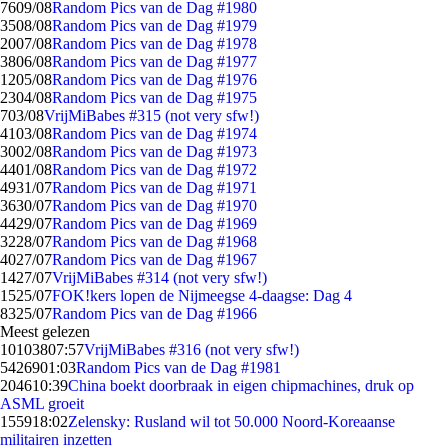
76
09/08
Random Pics van de Dag #1980
35
08/08
Random Pics van de Dag #1979
20
07/08
Random Pics van de Dag #1978
38
06/08
Random Pics van de Dag #1977
12
05/08
Random Pics van de Dag #1976
23
04/08
Random Pics van de Dag #1975
7
03/08
VrijMiBabes #315 (not very sfw!)
41
03/08
Random Pics van de Dag #1974
30
02/08
Random Pics van de Dag #1973
44
01/08
Random Pics van de Dag #1972
49
31/07
Random Pics van de Dag #1971
36
30/07
Random Pics van de Dag #1970
44
29/07
Random Pics van de Dag #1969
32
28/07
Random Pics van de Dag #1968
40
27/07
Random Pics van de Dag #1967
14
27/07
VrijMiBabes #314 (not very sfw!)
15
25/07
FOK!kers lopen de Nijmeegse 4-daagse: Dag 4
83
25/07
Random Pics van de Dag #1966
Meest gelezen
101038
07:57
VrijMiBabes #316 (not very sfw!)
54269
01:03
Random Pics van de Dag #1981
2046
10:39
China boekt doorbraak in eigen chipmachines, druk op
ASML groeit
1559
18:02
Zelensky: Rusland wil tot 50.000 Noord-Koreaanse
militairen inzetten