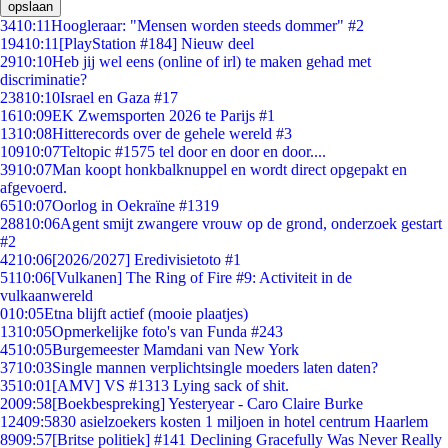
opslaan
34
10:11
Hoogleraar: "Mensen worden steeds dommer" #2
194
10:11
[PlayStation #184] Nieuw deel
29
10:10
Heb jij wel eens (online of irl) te maken gehad met
discriminatie?
238
10:10
Israel en Gaza #17
16
10:09
EK Zwemsporten 2026 te Parijs #1
13
10:08
Hitterecords over de gehele wereld #3
109
10:07
Teltopic #1575 tel door en door en door....
39
10:07
Man koopt honkbalknuppel en wordt direct opgepakt en
afgevoerd.
65
10:07
Oorlog in Oekraïne #1319
288
10:06
Agent smijt zwangere vrouw op de grond, onderzoek gestart
#2
42
10:06
[2026/2027] Eredivisietoto #1
51
10:06
[Vulkanen] The Ring of Fire #9: Activiteit in de
vulkaanwereld
0
10:05
Etna blijft actief (mooie plaatjes)
13
10:05
Opmerkelijke foto's van Funda #243
45
10:05
Burgemeester Mamdani van New York
37
10:03
Single mannen verplichtsingle moeders laten daten?
35
10:01
[AMV] VS #1313 Lying sack of shit.
20
09:58
[Boekbespreking] Yesteryear - Caro Claire Burke
124
09:58
30 asielzoekers kosten 1 miljoen in hotel centrum Haarlem
89
09:57
[Britse politiek] #141 Declining Gracefully Was Never Really