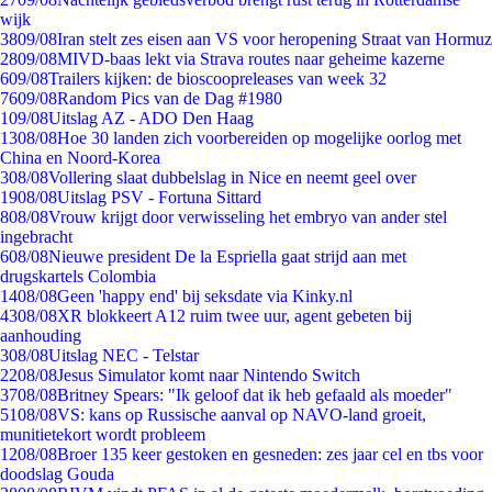
wijk
38
09/08
Iran stelt zes eisen aan VS voor heropening Straat van Hormuz
28
09/08
MIVD-baas lekt via Strava routes naar geheime kazerne
6
09/08
Trailers kijken: de bioscoopreleases van week 32
76
09/08
Random Pics van de Dag #1980
1
09/08
Uitslag AZ - ADO Den Haag
13
08/08
Hoe 30 landen zich voorbereiden op mogelijke oorlog met
China en Noord-Korea
3
08/08
Vollering slaat dubbelslag in Nice en neemt geel over
19
08/08
Uitslag PSV - Fortuna Sittard
8
08/08
Vrouw krijgt door verwisseling het embryo van ander stel
ingebracht
6
08/08
Nieuwe president De la Espriella gaat strijd aan met
drugskartels Colombia
14
08/08
Geen 'happy end' bij seksdate via Kinky.nl
43
08/08
XR blokkeert A12 ruim twee uur, agent gebeten bij
aanhouding
3
08/08
Uitslag NEC - Telstar
22
08/08
Jesus Simulator komt naar Nintendo Switch
37
08/08
Britney Spears: "Ik geloof dat ik heb gefaald als moeder"
51
08/08
VS: kans op Russische aanval op NAVO-land groeit,
munitietekort wordt probleem
12
08/08
Broer 135 keer gestoken en gesneden: zes jaar cel en tbs voor
doodslag Gouda