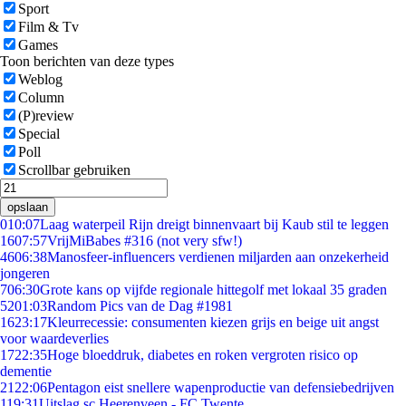
Sport
Film & Tv
Games
Toon berichten van deze types
Weblog
Column
(P)review
Special
Poll
Scrollbar gebruiken
opslaan
0
10:07
Laag waterpeil Rijn dreigt binnenvaart bij Kaub stil te leggen
16
07:57
VrijMiBabes #316 (not very sfw!)
46
06:38
Manosfeer-influencers verdienen miljarden aan onzekerheid
jongeren
7
06:30
Grote kans op vijfde regionale hittegolf met lokaal 35 graden
52
01:03
Random Pics van de Dag #1981
16
23:17
Kleurrecessie: consumenten kiezen grijs en beige uit angst
voor waardeverlies
17
22:35
Hoge bloeddruk, diabetes en roken vergroten risico op
dementie
21
22:06
Pentagon eist snellere wapenproductie van defensiebedrijven
1
19:31
Uitslag sc Heerenveen - FC Twente