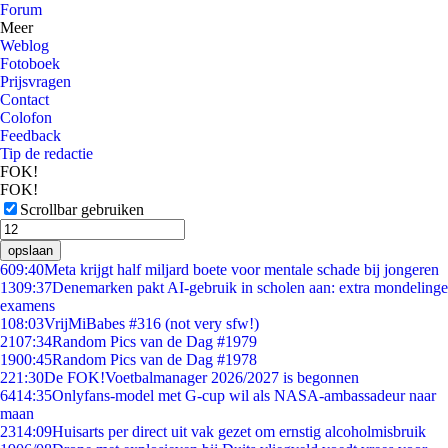
Forum
Meer
Weblog
Fotoboek
Prijsvragen
Contact
Colofon
Feedback
Tip de redactie
FOK!
FOK!
Scrollbar gebruiken
opslaan
6
09:40
Meta krijgt half miljard boete voor mentale schade bij jongeren
13
09:37
Denemarken pakt AI-gebruik in scholen aan: extra mondelinge
examens
1
08:03
VrijMiBabes #316 (not very sfw!)
21
07:34
Random Pics van de Dag #1979
19
00:45
Random Pics van de Dag #1978
2
21:30
De FOK!Voetbalmanager 2026/2027 is begonnen
64
14:35
Onlyfans-model met G-cup wil als NASA-ambassadeur naar
maan
23
14:09
Huisarts per direct uit vak gezet om ernstig alcoholmisbruik