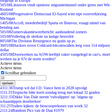
mogelijk in Europa
5
05/08
Litouwen vindt opnieuw migrantentunnel onder grens met Wit-
Rusland
46
05/08
Progressieve Democraat El-Sayed wint nipt voorverkiezing
Michigan
14
05/08
Accell, moederbedrijf Sparta en Batavus, vraagt uitstel van
betaling aan
5
05/08
Zomervakantieweerbericht: aanhoudend zomers
1
05/08
Vollering de sterkste na lastige heuvelrit
8
05/08
The Division Resurgence nu gratis op pc
36
05/08
Hackers roven Coldcard-bitcoinwallets leeg voor 114 miljoen
dollar
45
05/08
Doorwerken na AOW-leeftijd vaker vastgelegd in cao's, moet
werken na je 67e de norm worden?
Actieve items
Actieve items
Scrollbar gebruiken
opslaan
43
11:36
Trump wil dat J.D. Vance hem in 2028 opvolgt
11
11:35
Tropische hitte keert zondag terug met lokaal 32 graden
32
11:33
Dikke Van Dale neemt 'vulvalippen' op: 'stigma op
schaamlippen doorbreken'
3
11:25
Trailers kijken: de bioscoopreleases van week 32
21
11:24
Random Pics van de Dag #1979