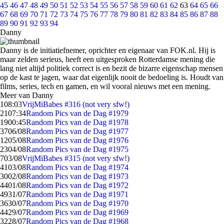
45
46
47
48
49
50
51
52
53
54
55
56
57
58
59
60
61
62
63
64
65
66
67
68
69
70
71
72
73
74
75
76
77
78
79
80
81
82
83
84
85
86
87
88
89
90
91
92
93
94
Danny
Danny is de initiatiefnemer, oprichter en eigenaar van FOK.nl. Hij is
maar zelden serieus, heeft een uitgesproken Rotterdamse mening die
lang niet altijd politiek correct is en bezit de bizarre eigenschap mensen
op de kast te jagen, waar dat eigenlijk nooit de bedoeling is. Houdt van
films, series, tech en gamen, en wil vooral nieuws met een mening.
Meer van Danny
1
08:03
VrijMiBabes #316 (not very sfw!)
21
07:34
Random Pics van de Dag #1979
19
00:45
Random Pics van de Dag #1978
37
06/08
Random Pics van de Dag #1977
12
05/08
Random Pics van de Dag #1976
23
04/08
Random Pics van de Dag #1975
7
03/08
VrijMiBabes #315 (not very sfw!)
41
03/08
Random Pics van de Dag #1974
30
02/08
Random Pics van de Dag #1973
44
01/08
Random Pics van de Dag #1972
49
31/07
Random Pics van de Dag #1971
36
30/07
Random Pics van de Dag #1970
44
29/07
Random Pics van de Dag #1969
32
28/07
Random Pics van de Dag #1968