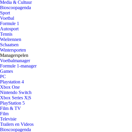
Media & Cultuur
Bioscoopagenda
Sport
Voetbal
Formule 1
Autosport
Tennis
Wielrennen
Schaatsen
Wintersporten
Managerspelen
Voetbalmanager
Formule 1-manager
Games
PC
Playstation 4
Xbox One
Nintendo Switch
Xbox Series X|S
PlayStation 5
Film & TV
Film
Televisie
Trailers en Videos
Bioscoopagenda