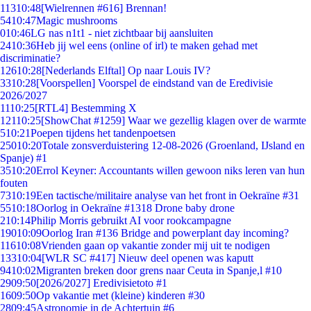
113
10:48
[Wielrennen #616] Brennan!
54
10:47
Magic mushrooms
0
10:46
LG nas n1t1 - niet zichtbaar bij aansluiten
24
10:36
Heb jij wel eens (online of irl) te maken gehad met
discriminatie?
126
10:28
[Nederlands Elftal] Op naar Louis IV?
33
10:28
[Voorspellen] Voorspel de eindstand van de Eredivisie
2026/2027
11
10:25
[RTL4] Bestemming X
121
10:25
[ShowChat #1259] Waar we gezellig klagen over de warmte
5
10:21
Poepen tijdens het tandenpoetsen
250
10:20
Totale zonsverduistering 12-08-2026 (Groenland, IJsland en
Spanje) #1
35
10:20
Errol Keyner: Accountants willen gewoon niks leren van hun
fouten
73
10:19
Een tactische/militaire analyse van het front in Oekraïne #31
55
10:18
Oorlog in Oekraïne #1318 Drone baby drone
2
10:14
Philip Morris gebruikt AI voor rookcampagne
190
10:09
Oorlog Iran #136 Bridge and powerplant day incoming?
116
10:08
Vrienden gaan op vakantie zonder mij uit te nodigen
133
10:04
[WLR SC #417] Nieuw deel openen was kaputt
94
10:02
Migranten breken door grens naar Ceuta in Spanje,l #10
29
09:50
[2026/2027] Eredivisietoto #1
16
09:50
Op vakantie met (kleine) kinderen #30
28
09:45
Astronomie in de Achtertuin #6