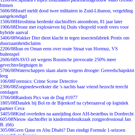
binnen
56
06/08
Israël meldt dood twee militairen in Zuid-Libanon, vergelding
aangekondigd
15
06/08
Hiroshima herdenkt slachtoffers atoombom, 81 jaar later
19
06/08
Drone met explosieven bij Duits vliegveld voedt vrees voor
hybride aanval
34
06/08
Wakker Dier dient klacht in tegen insectenfabriek Protix om
duurzaamheidsclaims
22
06/08
Iran en Oman eens over route Straat van Hormuz, VS
buitenspel
26
06/08
NAVO zet wegens Russische provocatie 250% meer
gevechtsvliegtuigen in
57
06/08
Waterschappen slaan alarm wegens droogte: Gereedschapskist
leeg
1
06/08
Forensics: Crime Scene Detective
23
06/08
Zorgmedewerkster die 's nachts haar vriend bezocht terecht
ontslagen
37
06/08
Random Pics van de Dag #1977
18
05/08
Datalek bij Bol en de Bijenkorf na cyberaanval op logistiek
partner Ceva
34
05/08
Kind overleden na aanrijding door AH-bestelbus in Dordrecht
6
05/08
Nieuw slachtoffer in kindermisbruikzaak zorgprofessional Jan
B. (66)
3
05/08
Geen Qatar en Abu Dhabi? Dan eindigt Formule 1-seizoen