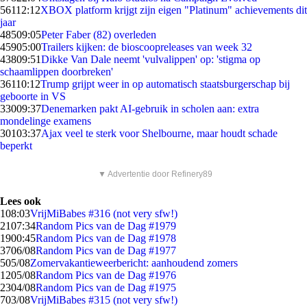
561
12:12
XBOX platform krijgt zijn eigen "Platinum" achievements dit
jaar
485
09:05
Peter Faber (82) overleden
459
05:00
Trailers kijken: de bioscoopreleases van week 32
438
09:51
Dikke Van Dale neemt 'vulvalippen' op: 'stigma op
schaamlippen doorbreken'
361
10:12
Trump grijpt weer in op automatisch staatsburgerschap bij
geboorte in VS
330
09:37
Denemarken pakt AI-gebruik in scholen aan: extra
mondelinge examens
301
03:37
Ajax veel te sterk voor Shelbourne, maar houdt schade
beperkt
▼ Advertentie door Refinery89
Lees ook
1
08:03
VrijMiBabes #316 (not very sfw!)
21
07:34
Random Pics van de Dag #1979
19
00:45
Random Pics van de Dag #1978
37
06/08
Random Pics van de Dag #1977
5
05/08
Zomervakantieweerbericht: aanhoudend zomers
12
05/08
Random Pics van de Dag #1976
23
04/08
Random Pics van de Dag #1975
7
03/08
VrijMiBabes #315 (not very sfw!)