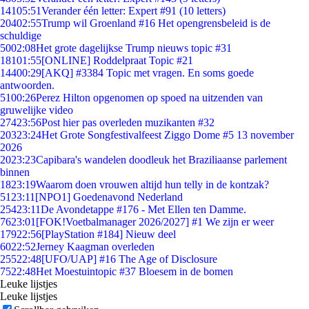
141
05:51
Verander één letter: Expert #91 (10 letters)
204
02:55
Trump wil Groenland #16 Het opengrensbeleid is de
schuldige
50
02:08
Het grote dagelijkse Trump nieuws topic #31
181
01:55
[ONLINE] Roddelpraat Topic #21
144
00:29
[AKQ] #3384 Topic met vragen. En soms goede
antwoorden.
51
00:26
Perez Hilton opgenomen op spoed na uitzenden van
gruwelijke video
274
23:56
Post hier pas overleden muzikanten #32
203
23:24
Het Grote Songfestivalfeest Ziggo Dome #5 13 november
2026
20
23:23
Capibara's wandelen doodleuk het Braziliaanse parlement
binnen
18
23:19
Waarom doen vrouwen altijd hun telly in de kontzak?
51
23:11
[NPO1] Goedenavond Nederland
254
23:11
De Avondetappe #176 - Met Ellen ten Damme.
76
23:01
[FOK!Voetbalmanager 2026/2027] #1 We zijn er weer
179
22:56
[PlayStation #184] Nieuw deel
60
22:52
Jerney Kaagman overleden
255
22:48
[UFO/UAP] #16 The Age of Disclosure
75
22:48
Het Moestuintopic #37 Bloesem in de bomen
Leuke lijstjes
Leuke lijstjes