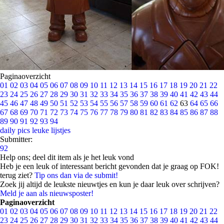
Paginaoverzicht
01
02
03
04
05
06
07
08
09
10
11
12
13
14
15
16
17
18
19
20
21
22
23
24
25
26
27
28
29
30
31
32
33
34
35
36
37
38
39
40
41
42
43
44
45
46
47
48
49
50
51
52
53
54
55
56
57
58
59
60
61
62
63
64
65
66
67
68
69
70
71
72
73
74
75
76
77
78
79
80
81
82
83
84
85
86
87
88
89
90
91
92
93
94
daily pics
leuke lijstjes
Submitter:
92
Help ons; deel dit item als je het leuk vond
Heb je een leuk of interessant bericht gevonden dat je graag op FOK!
terug ziet?
Tip ons dan via de submit!
Zoek jij altijd de leukste nieuwtjes en kun je daar leuk over schrijven?
Meld je aan als nieuwsposter!
Paginaoverzicht
01
02
03
04
05
06
07
08
09
10
11
12
13
14
15
16
17
18
19
20
21
22
23
24
25
26
27
28
29
30
31
32
33
34
35
36
37
38
39
40
41
42
43
44