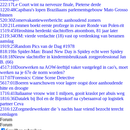
2
22:17
Le Court wint na nerveuze finale, Pieterse derde
12
20:48
Capibara's lopen Braziliaans parlementsgebouw Mato Grosso
binnen
5
20:30
Zomervakantieweerbericht: aanhoudend zomers
1
20:21
Lemmen boekt eerste profzege in zware Ronde van Polen-rit
15
19:45
Hiroshima herdenkt slachtoffers atoombom, 81 jaar later
21
19:34
OM: vierde verdachte (18) vast op verdenking van beramen
aanslag
19
19:25
Random Pics van de Dag #1978
8
18:19
In Spider-Man: Brand New Day is Spidey echt weer Spidey
6
18:18
Nieuw slachtoffer in kindermisbruikzaak zorgprofessional Jan
B. (66)
45
17:10
Doorwerken na AOW-leeftijd vaker vastgelegd in cao's, moet
werken na je 67e de norm worden?
1
17:07
Forensics: Crime Scene Detective
56
17:01
Boeren waarschuwen voor lagere oogst door aanhoudende
hitte en droogte
17
16:41
Italiaanse vrouw wint 1 miljoen, gooit kraslot per abuis weg
18
16:36
Datalek bij Bol en de Bijenkorf na cyberaanval op logistiek
partner Ceva
23
16:12
Zorgmedewerkster die 's nachts haar vriend bezocht terecht
ontslagen
Forum
Forum