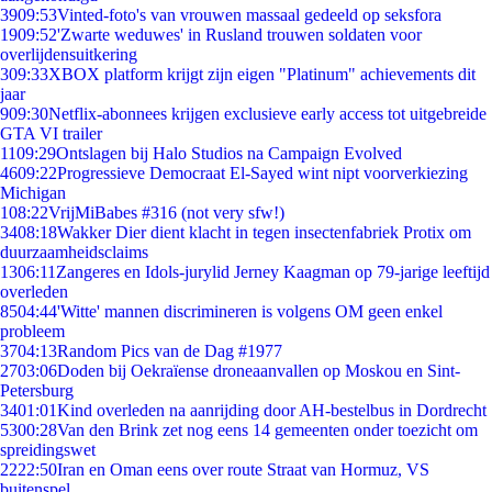
39
09:53
Vinted-foto's van vrouwen massaal gedeeld op seksfora
19
09:52
'Zwarte weduwes' in Rusland trouwen soldaten voor
overlijdensuitkering
3
09:33
XBOX platform krijgt zijn eigen "Platinum" achievements dit
jaar
9
09:30
Netflix-abonnees krijgen exclusieve early access tot uitgebreide
GTA VI trailer
11
09:29
Ontslagen bij Halo Studios na Campaign Evolved
46
09:22
Progressieve Democraat El-Sayed wint nipt voorverkiezing
Michigan
1
08:22
VrijMiBabes #316 (not very sfw!)
34
08:18
Wakker Dier dient klacht in tegen insectenfabriek Protix om
duurzaamheidsclaims
13
06:11
Zangeres en Idols-jurylid Jerney Kaagman op 79-jarige leeftijd
overleden
85
04:44
'Witte' mannen discrimineren is volgens OM geen enkel
probleem
37
04:13
Random Pics van de Dag #1977
27
03:06
Doden bij Oekraïense droneaanvallen op Moskou en Sint-
Petersburg
34
01:01
Kind overleden na aanrijding door AH-bestelbus in Dordrecht
53
00:28
Van den Brink zet nog eens 14 gemeenten onder toezicht om
spreidingswet
22
22:50
Iran en Oman eens over route Straat van Hormuz, VS
buitenspel