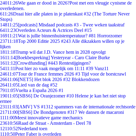
240
11:26
Wie gaan er dood in 2026?Post met een vleugje cynisme de
overledenen.
6
11:26
Draai hier alle platen in je platenkast #32 (The Torture Never
Stops)
148
11:25
[podcasts] Misdaad podcasts #3 - Twee weken taakstraf
64
11:23
Overleden Acteurs & Actrices Deel #15
169
11:21
Wat is jullie binnenhuistemperatuur? #81 Horrorzomer
237
11:18
Top 2000 Editie 2025 #243 Alle dikzakken willen op je
lijken
18
11:18
Trump wil dat J.D. Vance hem in 2028 opvolgt
16
11:14
[Boekbespreking] Yesteryear - Caro Claire Burke
16
11:12
[Crowdfunding] #443 Rentestijgingen?
54
11:11
Post hier zo vaak mogelijk om 11:11 #39 Vanz11
246
11:07
Tour de France femmes 2026 #3 Tijd voor de borstcrawl
266
11:06
[NET5] Het blok 2026 #32 Blokkendozen
264
11:05
Lied van de dag #52
79
11:05
Vuelta a España 2026 #1
190
11:05
[SBS6] De Oranjezomer #10 Helene je kan het niet stop
ermee
231
11:03
[AMV] VS #1312 spammers van de internationale rechtsorde
217
11:00
[SBS6] De Bondgenoten #317 We dansen de macaroni
11
11:00
Meest innovatieve game mechanics
236
10:56
Raad de Straat - Amsterdam - Deel 78
121
10:52
Nederland toen
11
10:50
Peter Faber is overleden