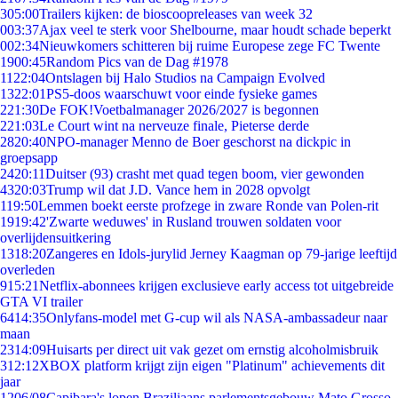
3
05:00
Trailers kijken: de bioscoopreleases van week 32
0
03:37
Ajax veel te sterk voor Shelbourne, maar houdt schade beperkt
0
02:34
Nieuwkomers schitteren bij ruime Europese zege FC Twente
19
00:45
Random Pics van de Dag #1978
11
22:04
Ontslagen bij Halo Studios na Campaign Evolved
13
22:01
PS5-doos waarschuwt voor einde fysieke games
2
21:30
De FOK!Voetbalmanager 2026/2027 is begonnen
2
21:03
Le Court wint na nerveuze finale, Pieterse derde
28
20:40
NPO-manager Menno de Boer geschorst na dickpic in
groepsapp
24
20:11
Duitser (93) crasht met quad tegen boom, vier gewonden
43
20:03
Trump wil dat J.D. Vance hem in 2028 opvolgt
1
19:50
Lemmen boekt eerste profzege in zware Ronde van Polen-rit
19
19:42
'Zwarte weduwes' in Rusland trouwen soldaten voor
overlijdensuitkering
13
18:20
Zangeres en Idols-jurylid Jerney Kaagman op 79-jarige leeftijd
overleden
9
15:21
Netflix-abonnees krijgen exclusieve early access tot uitgebreide
GTA VI trailer
64
14:35
Onlyfans-model met G-cup wil als NASA-ambassadeur naar
maan
23
14:09
Huisarts per direct uit vak gezet om ernstig alcoholmisbruik
3
12:12
XBOX platform krijgt zijn eigen "Platinum" achievements dit
jaar
12
06/08
Capibara's lopen Braziliaans parlementsgebouw Mato Grosso