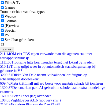
Film & Tv
Games
Toon berichten van deze types
Weblog
Column
(P)review
Special
Poll
Scrollbar gebruiken
opslaan
2
11:14
OM eist TBS tegen verwarde man die agenten stak met
aardappelschilmesje
11
11:08
Tropische hitte keert zondag terug met lokaal 32 graden
5
10:12
Trump grijpt weer in op automatisch staatsburgerschap bij
geboorte in VS
32
09:51
Dikke Van Dale neemt 'vulvalippen' op: 'stigma op
schaamlippen doorbreken'
6
09:40
Meta krijgt half miljard boete voor mentale schade bij jongeren
13
09:37
Denemarken pakt AI-gebruik in scholen aan: extra mondelinge
examens
16
09:05
Peter Faber (82) overleden
1
08:03
VrijMiBabes #316 (not very sfw!)
21
07:34
Random Pics van de Dag #1979