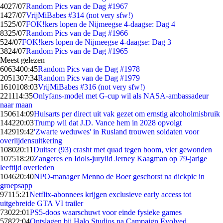
40
27/07
Random Pics van de Dag #1967
14
27/07
VrijMiBabes #314 (not very sfw!)
15
25/07
FOK!kers lopen de Nijmeegse 4-daagse: Dag 4
83
25/07
Random Pics van de Dag #1966
5
24/07
FOK!kers lopen de Nijmeegse 4-daagse: Dag 3
38
24/07
Random Pics van de Dag #1965
Meest gelezen
60634
00:45
Random Pics van de Dag #1978
20513
07:34
Random Pics van de Dag #1979
16101
08:03
VrijMiBabes #316 (not very sfw!)
2211
14:35
Onlyfans-model met G-cup wil als NASA-ambassadeur
naar maan
1506
14:09
Huisarts per direct uit vak gezet om ernstig alcoholmisbruik
1442
20:03
Trump wil dat J.D. Vance hem in 2028 opvolgt
1429
19:42
'Zwarte weduwes' in Rusland trouwen soldaten voor
overlijdensuitkering
1080
20:11
Duitser (93) crasht met quad tegen boom, vier gewonden
1075
18:20
Zangeres en Idols-jurylid Jerney Kaagman op 79-jarige
leeftijd overleden
1046
20:40
NPO-manager Menno de Boer geschorst na dickpic in
groepsapp
971
15:21
Netflix-abonnees krijgen exclusieve early access tot
uitgebreide GTA VI trailer
730
22:01
PS5-doos waarschuwt voor einde fysieke games
578
22:04
Ontslagen bij Halo Studios na Campaign Evolved