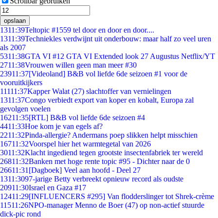
Scrollbar gebruiken
opslaan
13
11:39
Teltopic #1559 tel door en door en door....
13
11:39
Techniekles verdwijnt uit onderbouw: maar half zo veel uren
als 2007
53
11:38
GTA VI #12 GTA VI Extended look 27 Augustus Netflix/YT
27
11:38
Vrouwen willen geen man meer #30
239
11:37
[Videoland] B&B vol liefde 6de seizoen #1 voor de
vooruitkijkers
111
11:37
Kapper Walat (27) slachtoffer van vernielingen
13
11:37
Congo verbiedt export van koper en kobalt, Europa zal
gevolgen voelen
162
11:35
[RTL] B&B vol liefde 6de seizoen #4
44
11:33
Hoe kom je van egels af?
22
11:32
Pinda-allergie? Andermans poep slikken helpt misschien
167
11:32
Voorspel hier het warmtegetal van 2026
30
11:32
Klacht ingediend tegen grootste insectenfabriek ter wereld
268
11:32
Banken met hoge rente topic #95 - Dichter naar de 0
266
11:31
[Dagboek] Veel aan hoofd - Deel 27
13
11:30
97-jarige Betty verbreekt opnieuw record als oudste
209
11:30
Israel en Gaza #17
124
11:29
[INFLUENCERS #295] Van flodderslinger tot Shrek-crème
115
11:26
NPO-manager Menno de Boer (47) op non-actief stuurde
dick-pic rond