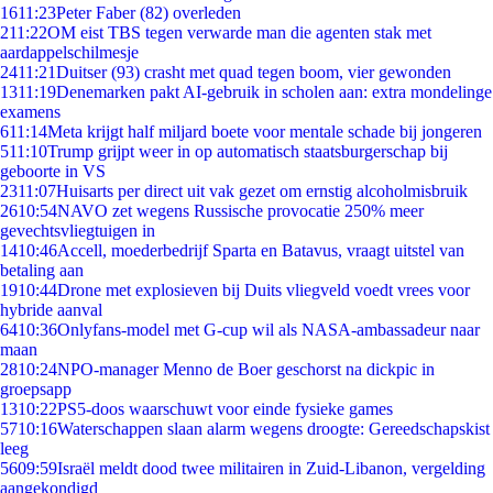
16
11:23
Peter Faber (82) overleden
2
11:22
OM eist TBS tegen verwarde man die agenten stak met
aardappelschilmesje
24
11:21
Duitser (93) crasht met quad tegen boom, vier gewonden
13
11:19
Denemarken pakt AI-gebruik in scholen aan: extra mondelinge
examens
6
11:14
Meta krijgt half miljard boete voor mentale schade bij jongeren
5
11:10
Trump grijpt weer in op automatisch staatsburgerschap bij
geboorte in VS
23
11:07
Huisarts per direct uit vak gezet om ernstig alcoholmisbruik
26
10:54
NAVO zet wegens Russische provocatie 250% meer
gevechtsvliegtuigen in
14
10:46
Accell, moederbedrijf Sparta en Batavus, vraagt uitstel van
betaling aan
19
10:44
Drone met explosieven bij Duits vliegveld voedt vrees voor
hybride aanval
64
10:36
Onlyfans-model met G-cup wil als NASA-ambassadeur naar
maan
28
10:24
NPO-manager Menno de Boer geschorst na dickpic in
groepsapp
13
10:22
PS5-doos waarschuwt voor einde fysieke games
57
10:16
Waterschappen slaan alarm wegens droogte: Gereedschapskist
leeg
56
09:59
Israël meldt dood twee militairen in Zuid-Libanon, vergelding
aangekondigd