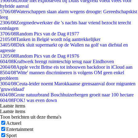
19
06/08
Drone met explosieven bij Duits vliegveld voedt vrees voor
hybride aanval
57
06/08
Waterschappen slaan alarm wegens droogte: Gereedschapskist
leeg
23
06/08
Zorgmedewerkster die 's nachts haar vriend bezocht terecht
ontslagen
37
06/08
Random Pics van de Dag #1977
21
05/08
Tanken in België wordt nóg aantrekkelijker
34
05/08
Dirk sluit supermarkt op de Wallen na golf van diefstal en
agressie
12
05/08
Random Pics van de Dag #1976
6
04/08
Kraftwerk brengt ruimteschip terug naar Eindhoven
20
04/08
Apple vecht Britse eis tot inbouwen backdoor in iCloud aan
85
04/08
'Witte' mannen discrimineren is volgens OM geen enkel
probleem
30
04/08
Ceuta-leider noemt Marokkaanse grensaanval door migranten
'gruweldaad'
6
04/08
Grote natuurbrand Boschhuizerbergen groeit naar 100 hectare
6
04/08
FOK! was even down
Laatste items
Laatste items
Toon berichten uit deze thema's
Actueel
Entertainment
Sport