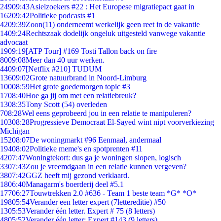
249
09:43
Asielzoekers #22 : Het Europese migratiepact gaat in
162
09:42
Politieke podcasts #1
42
09:39
Zoon(11) onderneemt werkelijk geen reet in de vakantie
14
09:24
Rechtszaak dodelijk ongeluk uitgesteld vanwege vakantie
advocaat
19
09:19
[ATP Tour] #169 Tosti Tallon back on fire
80
09:08
Meer dan 40 uur werken.
44
09:07
[Netflix #210] TUDUM
136
09:02
Grote natuurbrand in Noord-Limburg
100
08:59
Het grote goedemorgen topic #3
17
08:40
Hoe ga jij om met een relatiebreuk?
13
08:35
Tony Scott (54) overleden
7
08:28
Wel eens geprobeerd jou in een relatie te manipuleren?
103
08:28
Progressieve Democraat El-Sayed wint nipt voorverkiezing
Michigan
152
08:07
De woningmarkt #96 Eenmaal, andermaal
194
08:02
Politieke meme's en spotprenten #11
42
07:47
Woningtekort: dus ga je woningen slopen, logisch
33
07:43
Zou je vreemdgaan in een relatie kunnen vergeven?
38
07:42
GGZ heeft mij gezond verklaard.
18
06:40
Managarm's boerderij deel #5.1
177
06:27
Touwtrekken 2.0 #636 - Team 1 beste team *G* *O*
198
05:54
Verander een letter expert (7lettereditie) #50
13
05:53
Verander één letter. Expert # 75 (8 letters)
48
05:52
Verander één letter: Expert #143 (9 letters)