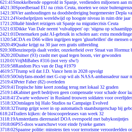
6
21:41
Smokkelbende opgerold in Spanje, verdienden miljoenen aan m
46
21:30
Spoedberaad EU na crisis Ceuta, moeten we onze buitengrenz
14
21:30
Vier aanhoudingen na doodsbedreiging burgemeester Depla v
23
21:24
Voedselprijzen wereldwijd op hoogste niveau in ruim drie jaar
17
21:20
Italië hindert reizigers uit Spanje na migratiecrisis Ceuta
53
21:03
Dikke Van Dale neemt 'vulvalippen' op: 'stigma op schaamlip
24
21:01
Denemarken pakt AI-gebruik in scholen aan: extra mondeling
13
20:54
CDA en D66 willen ingrijpen tegen 'gluurbrillen' die mensen 
20
20:49
Quake krijgt na 30 jaar een gratis uitbreiding
9
20:30
Benzineprijs daalt verder, onzekerheid over Straat van Hormuz bl
36
20:20
Duitser (93) crasht met quad tegen boom, vier gewonden
11
20:01
VrijMiBabes #316 (not very sfw!)
35
19:58
Random Pics van de Dag #1979
46
19:57
Trump wil dat J.D. Vance hem in 2028 opvolgt
65
19:50
Onlyfans-model met G-cup wil als NASA-ambassadeur naar 
25
19:43
Peter Faber (82) overleden
29
19:41
Tropische hitte keert zondag terug met lokaal 32 graden
25
19:14
Kabinet geeft bedrijven geen compensatie voor schade door la
24
18:41
'Zwarte weduwes' in Rusland trouwen soldaten voor overlijden
15
18:32
Ontslagen bij Halo Studios na Campaign Evolved
30
18:32
Trump grijpt weer in op automatisch staatsburgerschap bij geb
6
18:24
Trailers kijken: de bioscoopreleases van week 32
31
18:19
Amsterdams dierenasiel DOA overspoeld met babykonijntjes
19
18:06
PS5-doos waarschuwt voor einde fysieke games
37
18:02
Spaanse politie: minstens tien voor terrorisme veroordeelden 