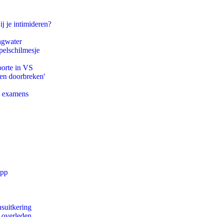
ij je intimideren?
agwater
pelschilmesje
oorte in VS
pen doorbreken'
e examens
app
suitkering
d overleden