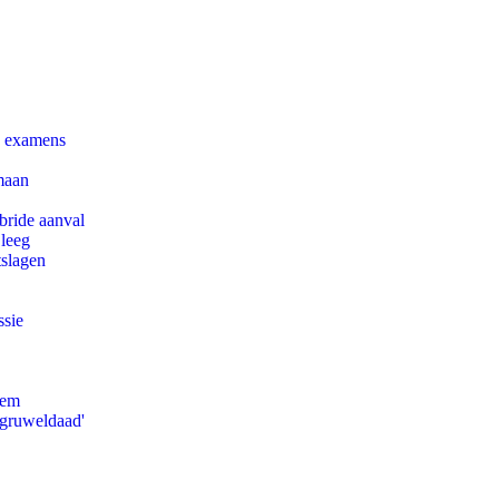
e examens
maan
bride aanval
 leeg
tslagen
ssie
eem
'gruweldaad'