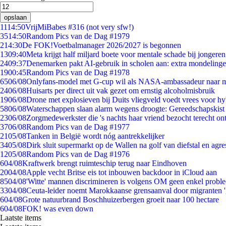
opslaan
11
14:50
VrijMiBabes #316 (not very sfw!)
35
14:50
Random Pics van de Dag #1979
2
14:30
De FOK!Voetbalmanager 2026/2027 is begonnen
13
09:40
Meta krijgt half miljard boete voor mentale schade bij jongeren
24
09:37
Denemarken pakt AI-gebruik in scholen aan: extra mondeling
19
00:45
Random Pics van de Dag #1978
65
06/08
Onlyfans-model met G-cup wil als NASA-ambassadeur naar 
24
06/08
Huisarts per direct uit vak gezet om ernstig alcoholmisbruik
19
06/08
Drone met explosieven bij Duits vliegveld voedt vrees voor hy
58
06/08
Waterschappen slaan alarm wegens droogte: Gereedschapskist
23
06/08
Zorgmedewerkster die 's nachts haar vriend bezocht terecht on
37
06/08
Random Pics van de Dag #1977
21
05/08
Tanken in België wordt nóg aantrekkelijker
34
05/08
Dirk sluit supermarkt op de Wallen na golf van diefstal en agre
12
05/08
Random Pics van de Dag #1976
6
04/08
Kraftwerk brengt ruimteschip terug naar Eindhoven
20
04/08
Apple vecht Britse eis tot inbouwen backdoor in iCloud aan
85
04/08
'Witte' mannen discrimineren is volgens OM geen enkel probl
33
04/08
Ceuta-leider noemt Marokkaanse grensaanval door migranten 
6
04/08
Grote natuurbrand Boschhuizerbergen groeit naar 100 hectare
6
04/08
FOK! was even down
Laatste items