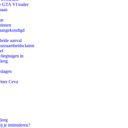
e GTA VI trailer
maan
ar
binnen
g aangekondigd
bride aanval
duurzaamheidsclaims
el
iegtuigen in
 leeg
tslagen
rtner Ceva
 leeg
ij je intimideren?