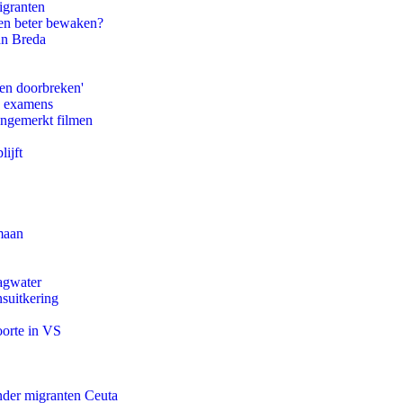
igranten
en beter bewaken?
an Breda
pen doorbreken'
e examens
ongemerkt filmen
ijft
maan
agwater
suitkering
oorte in VS
onder migranten Ceuta