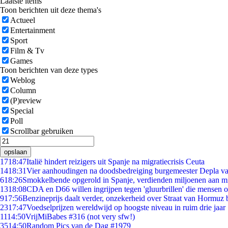
Laatste items
Toon berichten uit deze thema's
Actueel
Entertainment
Sport
Film & Tv
Games
Toon berichten van deze types
Weblog
Column
(P)review
Special
Poll
Scrollbar gebruiken
opslaan
17
18:47
Italië hindert reizigers uit Spanje na migratiecrisis Ceuta
14
18:31
Vier aanhoudingen na doodsbedreiging burgemeester Depla v
6
18:26
Smokkelbende opgerold in Spanje, verdienden miljoenen aan m
13
18:08
CDA en D66 willen ingrijpen tegen 'gluurbrillen' die mensen 
9
17:56
Benzineprijs daalt verder, onzekerheid over Straat van Hormuz bl
23
17:47
Voedselprijzen wereldwijd op hoogste niveau in ruim drie jaar
11
14:50
VrijMiBabes #316 (not very sfw!)
35
14:50
Random Pics van de Dag #1979