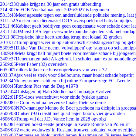
20
14:33
Quake krijgt na 30 jaar een gratis uitbreiding
2
14:30
De FOK!Voetbalmanager 2026/2027 is begonnen
58
13:48
Meer agressie tegen een andersluidende politieke mening, laat j
31
11:52
Amsterdams dierenasiel DOA overspoeld met babykonijntjes
25
11:46
Kabinet geeft bedrijven geen compensatie voor schade door la
23
11:14
OM eist TBS tegen verwarde man die agenten stak met aardap
29
11:08
Tropische hitte keert zondag terug met lokaal 32 graden
30
10:12
Trump grijpt weer in op automatisch staatsburgerschap bij geb
53
09:51
Dikke Van Dale neemt 'vulvalippen' op: 'stigma op schaamlip
13
09:40
Meta krijgt half miljard boete voor mentale schade bij jongeren
24
09:37
Denemarken pakt AI-gebruik in scholen aan: extra mondeling
25
09:05
Peter Faber (82) overleden
6
05:00
Trailers kijken: de bioscoopreleases van week 32
0
03:37
Ajax veel te sterk voor Shelbourne, maar houdt schade beperkt
1
02:34
Nieuwkomers schitteren bij ruime Europese zege FC Twente
19
00:45
Random Pics van de Dag #1978
15
22:04
Ontslagen bij Halo Studios na Campaign Evolved
19
22:01
PS5-doos waarschuwt voor einde fysieke games
2
06/08
Le Court wint na nerveuze finale, Pieterse derde
29
06/08
NPO-manager Menno de Boer geschorst na dickpic in groeps
36
06/08
Duitser (93) crasht met quad tegen boom, vier gewonden
46
06/08
Trump wil dat J.D. Vance hem in 2028 opvolgt
1
06/08
Lemmen boekt eerste profzege in zware Ronde van Polen-rit
24
06/08
'Zwarte weduwes' in Rusland trouwen soldaten voor overlijden
14
06/08
Zangeres en Idols-jurylid Jerney Kaagman op 79-jarige leeftij