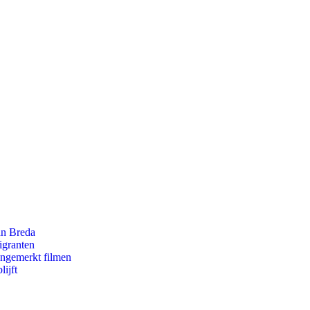
an Breda
igranten
ongemerkt filmen
ijft