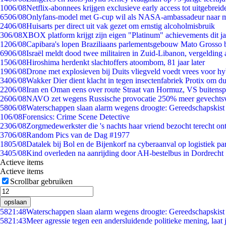
10
06/08
Netflix-abonnees krijgen exclusieve early access tot uitgebreid
65
06/08
Onlyfans-model met G-cup wil als NASA-ambassadeur naar 
24
06/08
Huisarts per direct uit vak gezet om ernstig alcoholmisbruik
3
06/08
XBOX platform krijgt zijn eigen "Platinum" achievements dit ja
12
06/08
Capibara's lopen Braziliaans parlementsgebouw Mato Grosso 
69
06/08
Israël meldt dood twee militairen in Zuid-Libanon, vergeldin
15
06/08
Hiroshima herdenkt slachtoffers atoombom, 81 jaar later
19
06/08
Drone met explosieven bij Duits vliegveld voedt vrees voor hy
34
06/08
Wakker Dier dient klacht in tegen insectenfabriek Protix om 
22
06/08
Iran en Oman eens over route Straat van Hormuz, VS buitensp
26
06/08
NAVO zet wegens Russische provocatie 250% meer gevechtsvl
58
06/08
Waterschappen slaan alarm wegens droogte: Gereedschapskist
1
06/08
Forensics: Crime Scene Detective
23
06/08
Zorgmedewerkster die 's nachts haar vriend bezocht terecht on
37
06/08
Random Pics van de Dag #1977
18
05/08
Datalek bij Bol en de Bijenkorf na cyberaanval op logistiek pa
34
05/08
Kind overleden na aanrijding door AH-bestelbus in Dordrecht
Actieve items
Actieve items
Scrollbar gebruiken
opslaan
58
21:48
Waterschappen slaan alarm wegens droogte: Gereedschapskist
58
21:43
Meer agressie tegen een andersluidende politieke mening, laat j