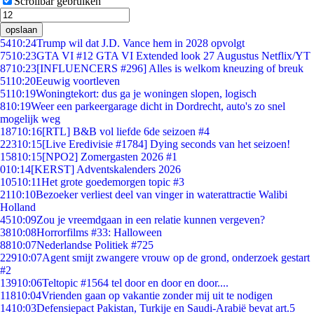
Scrollbar gebruiken
opslaan
54
10:24
Trump wil dat J.D. Vance hem in 2028 opvolgt
75
10:23
GTA VI #12 GTA VI Extended look 27 Augustus Netflix/YT
87
10:23
[INFLUENCERS #296] Alles is welkom kneuzing of breuk
51
10:20
Eeuwig voortleven
51
10:19
Woningtekort: dus ga je woningen slopen, logisch
8
10:19
Weer een parkeergarage dicht in Dordrecht, auto's zo snel
mogelijk weg
187
10:16
[RTL] B&B vol liefde 6de seizoen #4
223
10:15
[Live Eredivisie #1784] Dying seconds van het seizoen!
158
10:15
[NPO2] Zomergasten 2026 #1
0
10:14
[KERST] Adventskalenders 2026
105
10:11
Het grote goedemorgen topic #3
21
10:10
Bezoeker verliest deel van vinger in waterattractie Walibi
Holland
45
10:09
Zou je vreemdgaan in een relatie kunnen vergeven?
38
10:08
Horrorfilms #33: Halloween
88
10:07
Nederlandse Politiek #725
229
10:07
Agent smijt zwangere vrouw op de grond, onderzoek gestart
#2
139
10:06
Teltopic #1564 tel door en door en door....
118
10:04
Vrienden gaan op vakantie zonder mij uit te nodigen
14
10:03
Defensiepact Pakistan, Turkije en Saudi-Arabië bevat art.5