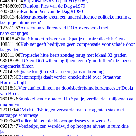
64485
06:54
VrijMiBabes #316 (not very sfw!)
57486
00:07
Random Pics van de Dag #1979
4007
09:56
Random Pics van de Dag #1980
1690
13:48
Meer agressie tegen een andersluidende politieke mening,
laat jij je intimideren?
1278
11:52
Amsterdams dierenasiel DOA overspoeld met
babykonijntjes
1100
18:47
Italië hindert reizigers uit Spanje na migratiecrisis Ceuta
1088
11:46
Kabinet geeft bedrijven geen compensatie voor schade door
laagwater
1028
11:08
Tropische hitte keert zondag terug met lokaal 32 graden
986
18:08
CDA en D66 willen ingrijpen tegen 'gluurbrillen' die mensen
ongemerkt filmen
970
14:33
Quake krijgt na 30 jaar een gratis uitbreiding
939
17:56
Benzineprijs daalt verder, onzekerheid over Straat van
Hormuz blijft
819
18:31
Vier aanhoudingen na doodsbedreiging burgemeester Depla
van Breda
760
18:26
Smokkelbende opgerold in Spanje, verdienden miljoenen aan
migranten
729
11:14
OM eist TBS tegen verwarde man die agenten stak met
aardappelschilmesje
709
09:45
Trailers kijken: de bioscoopreleases van week 32
695
17:47
Voedselprijzen wereldwijd op hoogste niveau in ruim drie
jaar