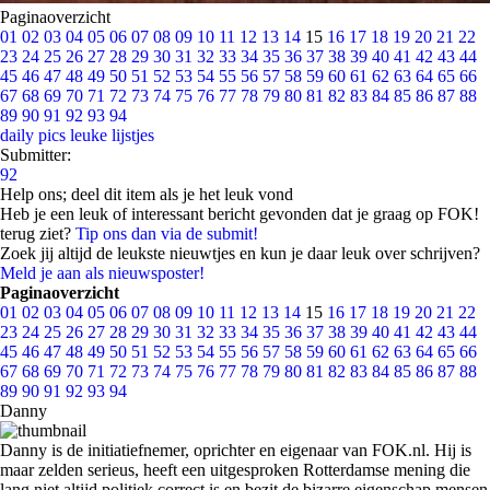
Paginaoverzicht
01
02
03
04
05
06
07
08
09
10
11
12
13
14
15
16
17
18
19
20
21
22
23
24
25
26
27
28
29
30
31
32
33
34
35
36
37
38
39
40
41
42
43
44
45
46
47
48
49
50
51
52
53
54
55
56
57
58
59
60
61
62
63
64
65
66
67
68
69
70
71
72
73
74
75
76
77
78
79
80
81
82
83
84
85
86
87
88
89
90
91
92
93
94
daily pics
leuke lijstjes
Submitter:
92
Help ons; deel dit item als je het leuk vond
Heb je een leuk of interessant bericht gevonden dat je graag op FOK!
terug ziet?
Tip ons dan via de submit!
Zoek jij altijd de leukste nieuwtjes en kun je daar leuk over schrijven?
Meld je aan als nieuwsposter!
Paginaoverzicht
01
02
03
04
05
06
07
08
09
10
11
12
13
14
15
16
17
18
19
20
21
22
23
24
25
26
27
28
29
30
31
32
33
34
35
36
37
38
39
40
41
42
43
44
45
46
47
48
49
50
51
52
53
54
55
56
57
58
59
60
61
62
63
64
65
66
67
68
69
70
71
72
73
74
75
76
77
78
79
80
81
82
83
84
85
86
87
88
89
90
91
92
93
94
Danny
Danny is de initiatiefnemer, oprichter en eigenaar van FOK.nl. Hij is
maar zelden serieus, heeft een uitgesproken Rotterdamse mening die
lang niet altijd politiek correct is en bezit de bizarre eigenschap mensen