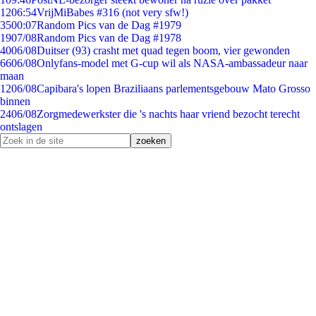
12
06:54
VrijMiBabes #316 (not very sfw!)
35
00:07
Random Pics van de Dag #1979
19
07/08
Random Pics van de Dag #1978
40
06/08
Duitser (93) crasht met quad tegen boom, vier gewonden
66
06/08
Onlyfans-model met G-cup wil als NASA-ambassadeur naar
maan
12
06/08
Capibara's lopen Braziliaans parlementsgebouw Mato Grosso
binnen
24
06/08
Zorgmedewerkster die 's nachts haar vriend bezocht terecht
ontslagen