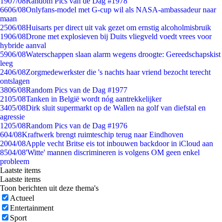
19
07/08
Random Pics van de Dag #1978
66
06/08
Onlyfans-model met G-cup wil als NASA-ambassadeur naar
maan
25
06/08
Huisarts per direct uit vak gezet om ernstig alcoholmisbruik
19
06/08
Drone met explosieven bij Duits vliegveld voedt vrees voor
hybride aanval
59
06/08
Waterschappen slaan alarm wegens droogte: Gereedschapskist
leeg
24
06/08
Zorgmedewerkster die 's nachts haar vriend bezocht terecht
ontslagen
38
06/08
Random Pics van de Dag #1977
21
05/08
Tanken in België wordt nóg aantrekkelijker
34
05/08
Dirk sluit supermarkt op de Wallen na golf van diefstal en
agressie
12
05/08
Random Pics van de Dag #1976
6
04/08
Kraftwerk brengt ruimteschip terug naar Eindhoven
20
04/08
Apple vecht Britse eis tot inbouwen backdoor in iCloud aan
85
04/08
'Witte' mannen discrimineren is volgens OM geen enkel
probleem
Laatste items
Laatste items
Toon berichten uit deze thema's
Actueel
Entertainment
Sport