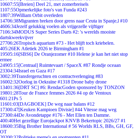
106
07:55
[Breien] Deel 21, met zomerbreisels
11
07:55
Opmerkelijke foto's van Funda #243
18
07:39
William Orbit overleden
147
06:38
Migranten breken door grens naar Ceuta in Spanje,l #10
46
06:34
Jezelf gelukkig voelen als vrijgezelle vijftiger
71
06:34
MODUS Super Series Darts #2: 's werelds mooiste
dartskweekvijver
277
06:26
Tropisch aquarium #73 - Het blijft toch kriebelen.
4
05:26
EK Atletiek 2026 te Birmingham #1
195
05:16
[SBS6] De Oranjezomer #10 Helene je kan het niet stop
ermee
249
05:15
[Centraal] Ruimtevaart / SpaceX #87 Rondje oceaan
233
04:34
Israel en Gaza #17
30
02:39
Transfergeruchten en contractverlenging #83
160
02:32
Oorlog in Oekraïne #1318 Drone baby drone
134
01:36
[DRT SC] #6: RendacGoden sponsored by TONZON
198
01:28
Tour de France femmes 2026 #4 op de Ventoux
6
01:21
Ps 5
116
01:03
[DAGBOEK] De weg naar balans #12
173
00:47
[Keuken Kampioen Divisie] #44 Vitesse mag weg
273
00:44
De Avondetappe #176 - Met Ellen ten Damme.
4
00:40
Het gezellige Eurojackpot KNVB Bekertopic 2026/27 #1
186
00:35
Big Brother International # 56 Worlds RLS, BBs, GH, GF,
OT
202
00:32
Politieke meme's en spotprenten #11