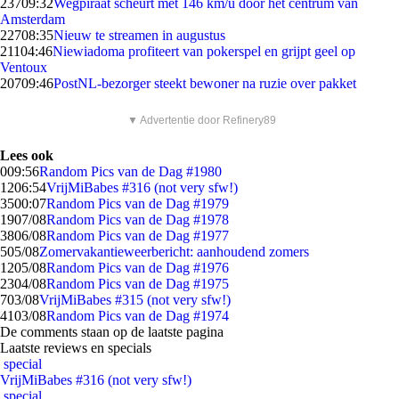
237
09:32
Wegpiraat scheurt met 146 km/u door het centrum van
Amsterdam
227
08:35
Nieuw te streamen in augustus
211
04:46
Niewiadoma profiteert van pokerspel en grijpt geel op
Ventoux
207
09:46
PostNL-bezorger steekt bewoner na ruzie over pakket
▼ Advertentie door Refinery89
Lees ook
0
09:56
Random Pics van de Dag #1980
12
06:54
VrijMiBabes #316 (not very sfw!)
35
00:07
Random Pics van de Dag #1979
19
07/08
Random Pics van de Dag #1978
38
06/08
Random Pics van de Dag #1977
5
05/08
Zomervakantieweerbericht: aanhoudend zomers
12
05/08
Random Pics van de Dag #1976
23
04/08
Random Pics van de Dag #1975
7
03/08
VrijMiBabes #315 (not very sfw!)
41
03/08
Random Pics van de Dag #1974
De comments staan op de laatste pagina
Laatste reviews en specials
special
VrijMiBabes #316 (not very sfw!)
special