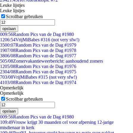
Leuke lijstjes
Leuke lijstjes
Scrollbar gebruiken
opslaan
0
09:56
Random Pics van de Dag #1980
12
06:54
VrijMiBabes #316 (not very sfw!)
35
00:07
Random Pics van de Dag #1979
19
07/08
Random Pics van de Dag #1978
38
06/08
Random Pics van de Dag #1977
5
05/08
Zomervakantieweerbericht: aanhoudend zomers
12
05/08
Random Pics van de Dag #1976
23
04/08
Random Pics van de Dag #1975
7
03/08
VrijMiBabes #315 (not very sfw!)
41
03/08
Random Pics van de Dag #1974
Opmerkelijk
Opmerkelijk
Scrollbar gebruiken
opslaan
0
09:56
Random Pics van de Dag #1980
1
09:49
Vrouw krijgt 30 maanden cel voor afpersing 12-jarige
misdienaar in kerk
1
09:46
PostNL-bezorger steekt bewoner na ruzie over pakket