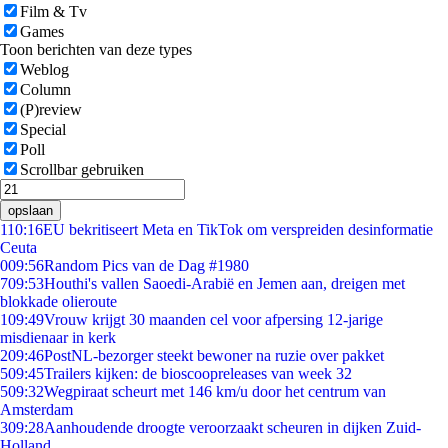
Film & Tv
Games
Toon berichten van deze types
Weblog
Column
(P)review
Special
Poll
Scrollbar gebruiken
opslaan
1
10:16
EU bekritiseert Meta en TikTok om verspreiden desinformatie
Ceuta
0
09:56
Random Pics van de Dag #1980
7
09:53
Houthi's vallen Saoedi-Arabië en Jemen aan, dreigen met
blokkade olieroute
1
09:49
Vrouw krijgt 30 maanden cel voor afpersing 12-jarige
misdienaar in kerk
2
09:46
PostNL-bezorger steekt bewoner na ruzie over pakket
5
09:45
Trailers kijken: de bioscoopreleases van week 32
5
09:32
Wegpiraat scheurt met 146 km/u door het centrum van
Amsterdam
3
09:28
Aanhoudende droogte veroorzaakt scheuren in dijken Zuid-
Holland