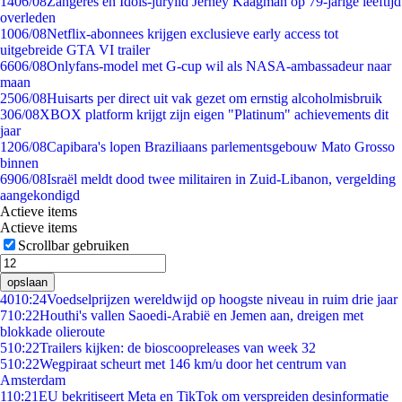
14
06/08
Zangeres en Idols-jurylid Jerney Kaagman op 79-jarige leeftijd
overleden
10
06/08
Netflix-abonnees krijgen exclusieve early access tot
uitgebreide GTA VI trailer
66
06/08
Onlyfans-model met G-cup wil als NASA-ambassadeur naar
maan
25
06/08
Huisarts per direct uit vak gezet om ernstig alcoholmisbruik
3
06/08
XBOX platform krijgt zijn eigen "Platinum" achievements dit
jaar
12
06/08
Capibara's lopen Braziliaans parlementsgebouw Mato Grosso
binnen
69
06/08
Israël meldt dood twee militairen in Zuid-Libanon, vergelding
aangekondigd
Actieve items
Actieve items
Scrollbar gebruiken
opslaan
40
10:24
Voedselprijzen wereldwijd op hoogste niveau in ruim drie jaar
7
10:22
Houthi's vallen Saoedi-Arabië en Jemen aan, dreigen met
blokkade olieroute
5
10:22
Trailers kijken: de bioscoopreleases van week 32
5
10:22
Wegpiraat scheurt met 146 km/u door het centrum van
Amsterdam
1
10:21
EU bekritiseert Meta en TikTok om verspreiden desinformatie