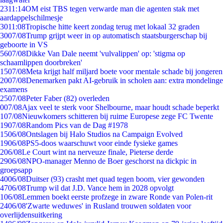
23
11:14
OM eist TBS tegen verwarde man die agenten stak met
aardappelschilmesje
30
11:08
Tropische hitte keert zondag terug met lokaal 32 graden
30
07/08
Trump grijpt weer in op automatisch staatsburgerschap bij
geboorte in VS
56
07/08
Dikke Van Dale neemt 'vulvalippen' op: 'stigma op
schaamlippen doorbreken'
15
07/08
Meta krijgt half miljard boete voor mentale schade bij jongeren
20
07/08
Denemarken pakt AI-gebruik in scholen aan: extra mondelinge
examens
25
07/08
Peter Faber (82) overleden
0
07/08
Ajax veel te sterk voor Shelbourne, maar houdt schade beperkt
1
07/08
Nieuwkomers schitteren bij ruime Europese zege FC Twente
19
07/08
Random Pics van de Dag #1978
15
06/08
Ontslagen bij Halo Studios na Campaign Evolved
19
06/08
PS5-doos waarschuwt voor einde fysieke games
2
06/08
Le Court wint na nerveuze finale, Pieterse derde
29
06/08
NPO-manager Menno de Boer geschorst na dickpic in
groepsapp
40
06/08
Duitser (93) crasht met quad tegen boom, vier gewonden
47
06/08
Trump wil dat J.D. Vance hem in 2028 opvolgt
1
06/08
Lemmen boekt eerste profzege in zware Ronde van Polen-rit
24
06/08
'Zwarte weduwes' in Rusland trouwen soldaten voor
overlijdensuitkering