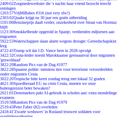
24
09:02
Zorgmedewerkster die 's nachts haar vriend bezocht terecht
ontslagen
12
03:57
VrijMiBabes #316 (not very sfw!)
23
03:02
Quake krijgt na 30 jaar een gratis uitbreiding
11
01:06
Benzineprijs daalt verder, onzekerheid over Straat van Hormuz
blijft
11
23:30
Smokkelbende opgerold in Spanje, verdienden miljoenen aan
migranten
59
22:53
Waterschappen slaan alarm wegens droogte: Gereedschapskist
leeg
47
22:43
Trump wil dat J.D. Vance hem in 2028 opvolgt
34
22:32
Ceuta-leider noemt Marokkaanse grensaanval door migranten
'gruweldaad'
38
22:29
Random Pics van de Dag #1977
38
22:28
Spaanse politie: minstens tien voor terrorisme veroordeelden
onder migranten Ceuta
30
22:20
Tropische hitte keert zondag terug met lokaal 32 graden
46
21:30
Spoedberaad EU na crisis Ceuta, moeten we onze
buitengrenzen beter bewaken?
20
21:01
Denemarken pakt AI-gebruik in scholen aan: extra mondelinge
examens
35
19:58
Random Pics van de Dag #1979
25
19:43
Peter Faber (82) overleden
24
18:41
'Zwarte weduwes' in Rusland trouwen soldaten voor
overlijdensuitkering