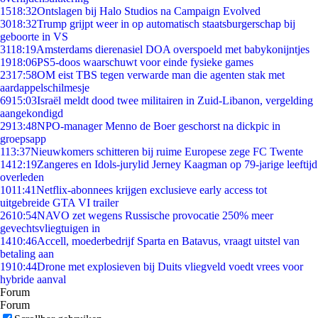
15
18:32
Ontslagen bij Halo Studios na Campaign Evolved
30
18:32
Trump grijpt weer in op automatisch staatsburgerschap bij
geboorte in VS
31
18:19
Amsterdams dierenasiel DOA overspoeld met babykonijntjes
19
18:06
PS5-doos waarschuwt voor einde fysieke games
23
17:58
OM eist TBS tegen verwarde man die agenten stak met
aardappelschilmesje
69
15:03
Israël meldt dood twee militairen in Zuid-Libanon, vergelding
aangekondigd
29
13:48
NPO-manager Menno de Boer geschorst na dickpic in
groepsapp
1
13:37
Nieuwkomers schitteren bij ruime Europese zege FC Twente
14
12:19
Zangeres en Idols-jurylid Jerney Kaagman op 79-jarige leeftijd
overleden
10
11:41
Netflix-abonnees krijgen exclusieve early access tot
uitgebreide GTA VI trailer
26
10:54
NAVO zet wegens Russische provocatie 250% meer
gevechtsvliegtuigen in
14
10:46
Accell, moederbedrijf Sparta en Batavus, vraagt uitstel van
betaling aan
19
10:44
Drone met explosieven bij Duits vliegveld voedt vrees voor
hybride aanval
Forum
Forum