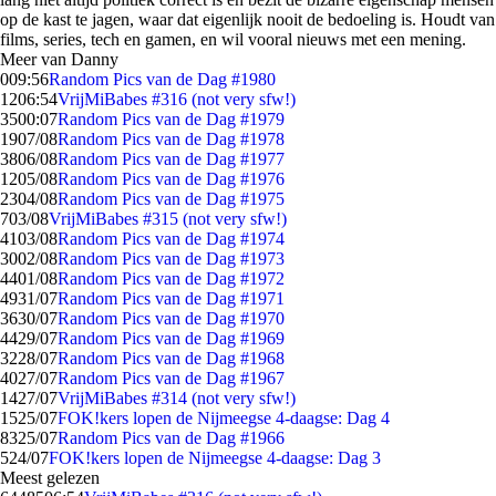
op de kast te jagen, waar dat eigenlijk nooit de bedoeling is. Houdt van
films, series, tech en gamen, en wil vooral nieuws met een mening.
Meer van Danny
0
09:56
Random Pics van de Dag #1980
12
06:54
VrijMiBabes #316 (not very sfw!)
35
00:07
Random Pics van de Dag #1979
19
07/08
Random Pics van de Dag #1978
38
06/08
Random Pics van de Dag #1977
12
05/08
Random Pics van de Dag #1976
23
04/08
Random Pics van de Dag #1975
7
03/08
VrijMiBabes #315 (not very sfw!)
41
03/08
Random Pics van de Dag #1974
30
02/08
Random Pics van de Dag #1973
44
01/08
Random Pics van de Dag #1972
49
31/07
Random Pics van de Dag #1971
36
30/07
Random Pics van de Dag #1970
44
29/07
Random Pics van de Dag #1969
32
28/07
Random Pics van de Dag #1968
40
27/07
Random Pics van de Dag #1967
14
27/07
VrijMiBabes #314 (not very sfw!)
15
25/07
FOK!kers lopen de Nijmeegse 4-daagse: Dag 4
83
25/07
Random Pics van de Dag #1966
5
24/07
FOK!kers lopen de Nijmeegse 4-daagse: Dag 3
Meest gelezen