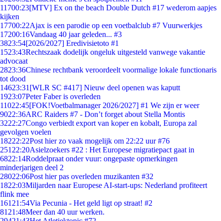
117
00:23
[MTV] Ex on the beach Double Dutch #17 wederom aapjes
kijken
177
00:22
Ajax is een parodie op een voetbalclub #7 Vuurwerkjes
172
00:16
Vandaag 40 jaar geleden... #3
38
23:54
[2026/2027] Eredivisietoto #1
15
23:43
Rechtszaak dodelijk ongeluk uitgesteld vanwege vakantie
advocaat
28
23:36
Chinese rechtbank veroordeelt voormalige lokale functionaris
tot dood
146
23:31
[WLR SC #417] Nieuw deel openen was kaputt
19
23:07
Peter Faber is overleden
110
22:45
[FOK!Voetbalmanager 2026/2027] #1 We zijn er weer
90
22:36
ARC Raiders #7 - Don’t forget about Stella Montis
32
22:27
Congo verbiedt export van koper en kobalt, Europa zal
gevolgen voelen
182
22:22
Post hier zo vaak mogelijk om 22:22 uur #76
251
22:20
Asielzoekers #22 : Het Europese migratiepact gaat in
68
22:14
Roddelpraat onder vuur: ongepaste opmerkingen
minderjarigen deel 2
280
22:06
Post hier pas overleden muzikanten #32
18
22:03
Miljarden naar Europese AI-start-ups: Nederland profiteert
flink mee
161
21:54
Via Pecunia - Het geld ligt op straat! #2
81
21:48
Meer dan 40 uur werken.
294
21:43
Het Atletiektopic #72