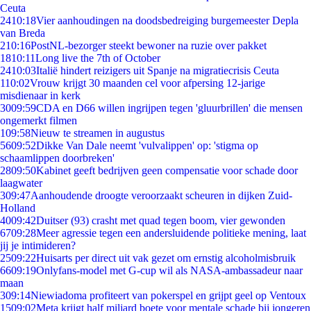
Ceuta
24
10:18
Vier aanhoudingen na doodsbedreiging burgemeester Depla
van Breda
2
10:16
PostNL-bezorger steekt bewoner na ruzie over pakket
18
10:11
Long live the 7th of October
24
10:03
Italië hindert reizigers uit Spanje na migratiecrisis Ceuta
1
10:02
Vrouw krijgt 30 maanden cel voor afpersing 12-jarige
misdienaar in kerk
30
09:59
CDA en D66 willen ingrijpen tegen 'gluurbrillen' die mensen
ongemerkt filmen
1
09:58
Nieuw te streamen in augustus
56
09:52
Dikke Van Dale neemt 'vulvalippen' op: 'stigma op
schaamlippen doorbreken'
28
09:50
Kabinet geeft bedrijven geen compensatie voor schade door
laagwater
3
09:47
Aanhoudende droogte veroorzaakt scheuren in dijken Zuid-
Holland
40
09:42
Duitser (93) crasht met quad tegen boom, vier gewonden
67
09:28
Meer agressie tegen een andersluidende politieke mening, laat
jij je intimideren?
25
09:22
Huisarts per direct uit vak gezet om ernstig alcoholmisbruik
66
09:19
Onlyfans-model met G-cup wil als NASA-ambassadeur naar
maan
3
09:14
Niewiadoma profiteert van pokerspel en grijpt geel op Ventoux
15
09:02
Meta krijgt half miljard boete voor mentale schade bij jongeren