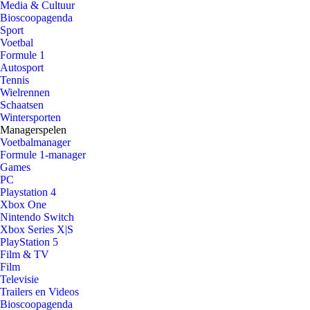
Media & Cultuur
Bioscoopagenda
Sport
Voetbal
Formule 1
Autosport
Tennis
Wielrennen
Schaatsen
Wintersporten
Managerspelen
Voetbalmanager
Formule 1-manager
Games
PC
Playstation 4
Xbox One
Nintendo Switch
Xbox Series X|S
PlayStation 5
Film & TV
Film
Televisie
Trailers en Videos
Bioscoopagenda