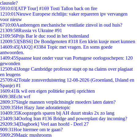
clausule?
59
10:03
[ATP Tour] #169 Tosti Tallon back on fire
12
10:01
Nieuwe Europese richtlijn: vaker repareren ipv vervangen
voor nieuw
67
10:00
Aanbrengen mechanische ventilatie zinvol in oud huis?
213
09:58
Russia vs Ukraine #91
21
09:56
Prijs Bar le duc rood in het buitenland
120
09:53
[SBS6] De Bondgenoten #318 Een klein kusje moet kunnen
146
09:45
[AKQ] #3384 Topic met vragen. En soms goede
antwoorden.
14
09:45
Spaanse kust onder vuur van Portugese oorlogsschepen: 120
gewonden
125
09:43
Jonge Cambridge professor stapt op na claims over plagiaat
en leugens
257
09:42
Totale zonsverduistering 12-08-2026 (Groenland, IJsland en
Spanje) #1
16
09:41
Ik wil een eigen politieke partij oprichten
6
09:38
Echt wrf
28
09:37
Single mannen verplichtsingle moeders laten daten?
32
09:35
Het Hazy Jane adoratietopic
104
09:35
Koopzegels sparen bij AH duurt straks 2x zo lang
234
09:34
Oorlog Iran #136 Bridge and powerplant day incoming?
292
09:34
[Dagboek] Veel aan hoofd - Deel 27
9
09:31
Hoe hiermee om te gaan?
59
09:29
Magic mushrooms