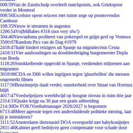
0
08:59
Van de Zandschulp overleeft matchpoints, ook Griekspoor
verder in Montreal
0
08:56
Excelsior opent seizoen met ruime zege op promovendus
Cambuur
1
08:35
Nieuw te streamen in augustus
12
06:54
VrijMiBabes #316 (not very sfw!)
3
04:46
Niewiadoma profiteert van pokerspel en grijpt geel op Ventoux
35
00:07
Random Pics van de Dag #1979
24
18:47
Italië hindert reizigers uit Spanje na migratiecrisis Ceuta
24
18:31
Vier aanhoudingen na doodsbedreiging burgemeester Depla
van Breda
11
18:26
Smokkelbende opgerold in Spanje, verdienden miljoenen aan
migranten
30
18:08
CDA en D66 willen ingrijpen tegen 'gluurbrillen' die mensen
ongemerkt filmen
11
17:56
Benzineprijs daalt verder, onzekerheid over Straat van Hormuz
blijft
40
17:47
Voedselprijzen wereldwijd op hoogste niveau in ruim drie jaar
23
14:33
Quake krijgt na 30 jaar een gratis uitbreiding
2
14:30
De FOK!Voetbalmanager 2026/2027 is begonnen
67
13:48
Meer agressie tegen een andersluidende politieke mening, laat
jij je intimideren?
31
11:52
Amsterdams dierenasiel DOA overspoeld met babykonijntjes
28
11:46
Kabinet geeft bedrijven geen compensatie voor schade door
laagwater