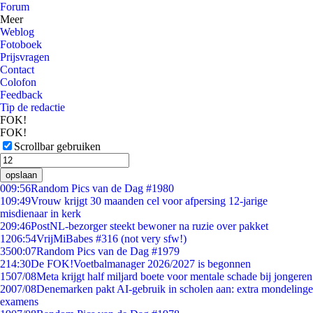
Forum
Meer
Weblog
Fotoboek
Prijsvragen
Contact
Colofon
Feedback
Tip de redactie
FOK!
FOK!
Scrollbar gebruiken
opslaan
0
09:56
Random Pics van de Dag #1980
1
09:49
Vrouw krijgt 30 maanden cel voor afpersing 12-jarige
misdienaar in kerk
2
09:46
PostNL-bezorger steekt bewoner na ruzie over pakket
12
06:54
VrijMiBabes #316 (not very sfw!)
35
00:07
Random Pics van de Dag #1979
2
14:30
De FOK!Voetbalmanager 2026/2027 is begonnen
15
07/08
Meta krijgt half miljard boete voor mentale schade bij jongeren
20
07/08
Denemarken pakt AI-gebruik in scholen aan: extra mondelinge
examens