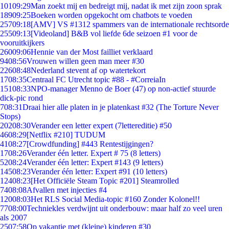
101
09:29
Man zoekt mij en bedreigt mij, nadat ik met zijn zoon sprak
189
09:25
Boeken worden opgekocht om chatbots te voeden
257
09:18
[AMV] VS #1312 spammers van de internationale rechtsorde
255
09:13
[Videoland] B&B vol liefde 6de seizoen #1 voor de
vooruitkijkers
260
09:06
Hennie van der Most failliet verklaard
94
08:56
Vrouwen willen geen man meer #30
226
08:48
Nederland stevent af op watertekort
17
08:35
Centraal FC Utrecht topic #88 - #CorreiaIn
151
08:33
NPO-manager Menno de Boer (47) op non-actief stuurde
dick-pic rond
7
08:31
Draai hier alle platen in je platenkast #32 (The Torture Never
Stops)
202
08:30
Verander een letter expert (7lettereditie) #50
46
08:29
[Netflix #210] TUDUM
41
08:27
[Crowdfunding] #443 Rentestijgingen?
17
08:26
Verander één letter. Expert # 75 (8 letters)
52
08:24
Verander één letter: Expert #143 (9 letters)
145
08:23
Verander één letter: Expert #91 (10 letters)
124
08:23
[Het Officiële Steam Topic #201] Steamrolled
74
08:08
Afvallen met injecties #4
120
08:03
Het RLS Social Media-topic #160 Zonder Kolonel!!
77
08:00
Techniekles verdwijnt uit onderbouw: maar half zo veel uren
als 2007
25
07:58
Op vakantie met (kleine) kinderen #30