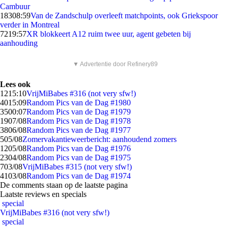
Cambuur
183
08:59
Van de Zandschulp overleeft matchpoints, ook Griekspoor
verder in Montreal
72
19:57
XR blokkeert A12 ruim twee uur, agent gebeten bij
aanhouding
▼ Advertentie door Refinery89
Lees ook
12
15:10
VrijMiBabes #316 (not very sfw!)
40
15:09
Random Pics van de Dag #1980
35
00:07
Random Pics van de Dag #1979
19
07/08
Random Pics van de Dag #1978
38
06/08
Random Pics van de Dag #1977
5
05/08
Zomervakantieweerbericht: aanhoudend zomers
12
05/08
Random Pics van de Dag #1976
23
04/08
Random Pics van de Dag #1975
7
03/08
VrijMiBabes #315 (not very sfw!)
41
03/08
Random Pics van de Dag #1974
De comments staan op de laatste pagina
Laatste reviews en specials
special
VrijMiBabes #316 (not very sfw!)
special