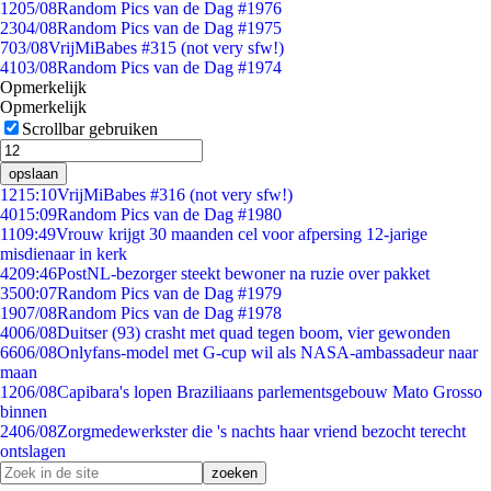
12
05/08
Random Pics van de Dag #1976
23
04/08
Random Pics van de Dag #1975
7
03/08
VrijMiBabes #315 (not very sfw!)
41
03/08
Random Pics van de Dag #1974
Opmerkelijk
Opmerkelijk
Scrollbar gebruiken
opslaan
12
15:10
VrijMiBabes #316 (not very sfw!)
40
15:09
Random Pics van de Dag #1980
11
09:49
Vrouw krijgt 30 maanden cel voor afpersing 12-jarige
misdienaar in kerk
42
09:46
PostNL-bezorger steekt bewoner na ruzie over pakket
35
00:07
Random Pics van de Dag #1979
19
07/08
Random Pics van de Dag #1978
40
06/08
Duitser (93) crasht met quad tegen boom, vier gewonden
66
06/08
Onlyfans-model met G-cup wil als NASA-ambassadeur naar
maan
12
06/08
Capibara's lopen Braziliaans parlementsgebouw Mato Grosso
binnen
24
06/08
Zorgmedewerkster die 's nachts haar vriend bezocht terecht
ontslagen