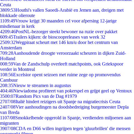
Ceuta
38
09:53
Houthi's vallen Saoedi-Arabië en Jemen aan, dreigen met
blokkade olieroute
11
09:49
Vrouw krijgt 30 maanden cel voor afpersing 12-jarige
misdienaar in kerk
42
09:46
PostNL-bezorger steekt bewoner na ruzie over pakket
6
09:45
Trailers kijken: de bioscoopreleases van week 32
25
09:32
Wegpiraat scheurt met 146 km/u door het centrum van
Amsterdam
7
09:28
Aanhoudende droogte veroorzaakt scheuren in dijken Zuid-
Holland
0
08:59
Van de Zandschulp overleeft matchpoints, ook Griekspoor
verder in Montreal
1
08:56
Excelsior opent seizoen met ruime zege op promovendus
Cambuur
2
08:35
Nieuw te streamen in augustus
4
04:46
Niewiadoma profiteert van pokerspel en grijpt geel op Ventoux
35
00:07
Random Pics van de Dag #1979
27
07/08
Italië hindert reizigers uit Spanje na migratiecrisis Ceuta
24
07/08
Vier aanhoudingen na doodsbedreiging burgemeester Depla
van Breda
11
07/08
Smokkelbende opgerold in Spanje, verdienden miljoenen aan
migranten
39
07/08
CDA en D66 willen ingrijpen tegen 'gluurbrillen' die mensen
ongemerkt filmen