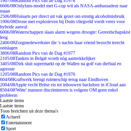
19
07/08
Random Pics van de Dag #1978
66
06/08
Onlyfans-model met G-cup wil als NASA-ambassadeur naar
maan
25
06/08
Huisarts per direct uit vak gezet om ernstig alcoholmisbruik
19
06/08
Drone met explosieven bij Duits vliegveld voedt vrees voor
hybride aanval
60
06/08
Waterschappen slaan alarm wegens droogte: Gereedschapskist
leeg
24
06/08
Zorgmedewerkster die 's nachts haar vriend bezocht terecht
ontslagen
38
06/08
Random Pics van de Dag #1977
21
05/08
Tanken in België wordt nóg aantrekkelijker
34
05/08
Dirk sluit supermarkt op de Wallen na golf van diefstal en
agressie
12
05/08
Random Pics van de Dag #1976
6
04/08
Kraftwerk brengt ruimteschip terug naar Eindhoven
20
04/08
Apple vecht Britse eis tot inbouwen backdoor in iCloud aan
85
04/08
'Witte' mannen discrimineren is volgens OM geen enkel
probleem
Laatste items
Laatste items
Toon berichten uit deze thema's
Actueel
Entertainment
Sport