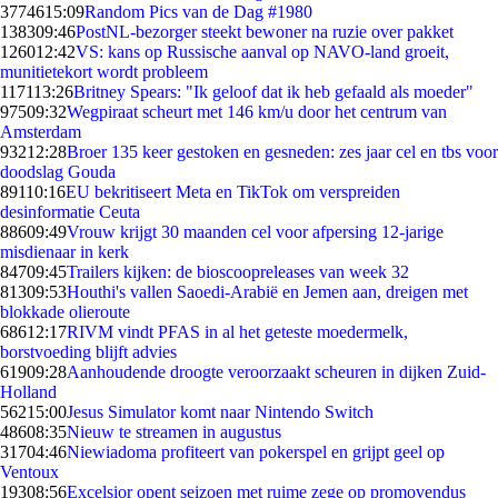
37746
15:09
Random Pics van de Dag #1980
1383
09:46
PostNL-bezorger steekt bewoner na ruzie over pakket
1260
12:42
VS: kans op Russische aanval op NAVO-land groeit,
munitietekort wordt probleem
1171
13:26
Britney Spears: "Ik geloof dat ik heb gefaald als moeder"
975
09:32
Wegpiraat scheurt met 146 km/u door het centrum van
Amsterdam
932
12:28
Broer 135 keer gestoken en gesneden: zes jaar cel en tbs voor
doodslag Gouda
891
10:16
EU bekritiseert Meta en TikTok om verspreiden
desinformatie Ceuta
886
09:49
Vrouw krijgt 30 maanden cel voor afpersing 12-jarige
misdienaar in kerk
847
09:45
Trailers kijken: de bioscoopreleases van week 32
813
09:53
Houthi's vallen Saoedi-Arabië en Jemen aan, dreigen met
blokkade olieroute
686
12:17
RIVM vindt PFAS in al het geteste moedermelk,
borstvoeding blijft advies
619
09:28
Aanhoudende droogte veroorzaakt scheuren in dijken Zuid-
Holland
562
15:00
Jesus Simulator komt naar Nintendo Switch
486
08:35
Nieuw te streamen in augustus
317
04:46
Niewiadoma profiteert van pokerspel en grijpt geel op
Ventoux
193
08:56
Excelsior opent seizoen met ruime zege op promovendus