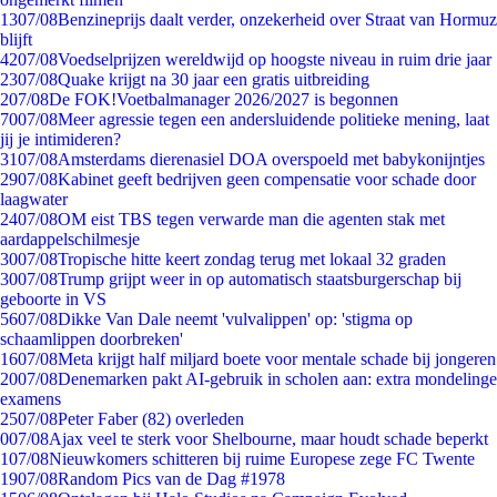
13
07/08
Benzineprijs daalt verder, onzekerheid over Straat van Hormuz
blijft
42
07/08
Voedselprijzen wereldwijd op hoogste niveau in ruim drie jaar
23
07/08
Quake krijgt na 30 jaar een gratis uitbreiding
2
07/08
De FOK!Voetbalmanager 2026/2027 is begonnen
70
07/08
Meer agressie tegen een andersluidende politieke mening, laat
jij je intimideren?
31
07/08
Amsterdams dierenasiel DOA overspoeld met babykonijntjes
29
07/08
Kabinet geeft bedrijven geen compensatie voor schade door
laagwater
24
07/08
OM eist TBS tegen verwarde man die agenten stak met
aardappelschilmesje
30
07/08
Tropische hitte keert zondag terug met lokaal 32 graden
30
07/08
Trump grijpt weer in op automatisch staatsburgerschap bij
geboorte in VS
56
07/08
Dikke Van Dale neemt 'vulvalippen' op: 'stigma op
schaamlippen doorbreken'
16
07/08
Meta krijgt half miljard boete voor mentale schade bij jongeren
20
07/08
Denemarken pakt AI-gebruik in scholen aan: extra mondelinge
examens
25
07/08
Peter Faber (82) overleden
0
07/08
Ajax veel te sterk voor Shelbourne, maar houdt schade beperkt
1
07/08
Nieuwkomers schitteren bij ruime Europese zege FC Twente
19
07/08
Random Pics van de Dag #1978