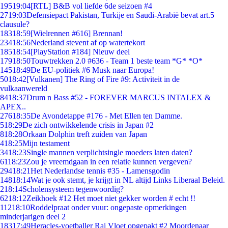
195
19:04
[RTL] B&B vol liefde 6de seizoen #4
27
19:03
Defensiepact Pakistan, Turkije en Saudi-Arabië bevat art.5
clausule?
183
18:59
[Wielrennen #616] Brennan!
234
18:56
Nederland stevent af op watertekort
185
18:54
[PlayStation #184] Nieuw deel
179
18:50
Touwtrekken 2.0 #636 - Team 1 beste team *G* *O*
145
18:49
De EU-politiek #6 Musk naar Europa!
50
18:42
[Vulkanen] The Ring of Fire #9: Activiteit in de
vulkaanwereld
84
18:37
Drum n Bass #52 - FOREVER MARCUS INTALEX &
APEX..
276
18:35
De Avondetappe #176 - Met Ellen ten Damme.
5
18:29
De zich ontwikkelende crisis in Japan #2
8
18:28
Orkaan Dolphin treft zuiden van Japan
4
18:25
Mijn testament
34
18:23
Single mannen verplichtsingle moeders laten daten?
61
18:23
Zou je vreemdgaan in een relatie kunnen vergeven?
294
18:21
Het Nederlandse tennis #35 - Lamensgodin
148
18:14
Wat je ook stemt, je krijgt in NL altijd Links Liberaal Beleid.
2
18:14
Scholensysteem tegenwoordig?
62
18:12
Zeikhoek #12 Het moet niet gekker worden # echt !!
112
18:10
Roddelpraat onder vuur: ongepaste opmerkingen
minderjarigen deel 2
183
17:49
Heracles-voetballer Rai Vloet opgepakt #2 Moordenaar