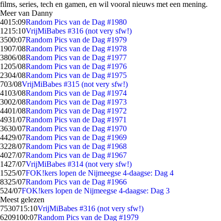
films, series, tech en gamen, en wil vooral nieuws met een mening.
Meer van Danny
40
15:09
Random Pics van de Dag #1980
12
15:10
VrijMiBabes #316 (not very sfw!)
35
00:07
Random Pics van de Dag #1979
19
07/08
Random Pics van de Dag #1978
38
06/08
Random Pics van de Dag #1977
12
05/08
Random Pics van de Dag #1976
23
04/08
Random Pics van de Dag #1975
7
03/08
VrijMiBabes #315 (not very sfw!)
41
03/08
Random Pics van de Dag #1974
30
02/08
Random Pics van de Dag #1973
44
01/08
Random Pics van de Dag #1972
49
31/07
Random Pics van de Dag #1971
36
30/07
Random Pics van de Dag #1970
44
29/07
Random Pics van de Dag #1969
32
28/07
Random Pics van de Dag #1968
40
27/07
Random Pics van de Dag #1967
14
27/07
VrijMiBabes #314 (not very sfw!)
15
25/07
FOK!kers lopen de Nijmeegse 4-daagse: Dag 4
83
25/07
Random Pics van de Dag #1966
5
24/07
FOK!kers lopen de Nijmeegse 4-daagse: Dag 3
Meest gelezen
75307
15:10
VrijMiBabes #316 (not very sfw!)
62091
00:07
Random Pics van de Dag #1979