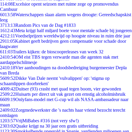
1
14:08
Excelsior opent seizoen met ruime zege op promovendus
Cambuur
60
13:58
Waterschappen slaan alarm wegens droogte: Gereedschapskist
leeg
37
13:13
Random Pics van de Dag #1833
16
12:43
Meta krijgt half miljard boete voor mentale schade bij jongeren
42
12:11
Voedselprijzen wereldwijd op hoogste niveau in ruim drie jaar
29
11:05
Kabinet geeft bedrijven geen compensatie voor schade door
laagwater
6
11:03
Trailers kijken: de bioscoopreleases van week 32
24
10:54
OM eist TBS tegen verwarde man die agenten stak met
aardappelschilmesje
24
10:18
Vier aanhoudingen na doodsbedreiging burgemeester Depla
van Breda
56
09:52
Dikke Van Dale neemt 'vulvalippen' op: 'stigma op
schaamlippen doorbreken'
40
09:42
Duitser (93) crasht met quad tegen boom, vier gewonden
25
09:22
Huisarts per direct uit vak gezet om ernstig alcoholmisbruik
66
09:19
Onlyfans-model met G-cup wil als NASA-ambassadeur naar
maan
24
09:02
Zorgmedewerkster die 's nachts haar vriend bezocht terecht
ontslagen
12
03:57
VrijMiBabes #316 (not very sfw!)
23
03:02
Quake krijgt na 30 jaar een gratis uitbreiding
11
23:30
Smokkelbende opgerold in Spanje, verdienden miljoenen aan