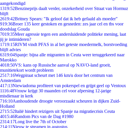
aangekondigd
13
19:52
Benzineprijs daalt verder, onzekerheid over Straat van Hormuz
blijft
26
19:42
Britney Spears: "Ik geloof dat ik heb gefaald als moeder"
9
19:36
Broer 135 keer gestoken en gesneden: zes jaar cel en tbs voor
doodslag Gouda
70
19:35
Meer agressie tegen een andersluidende politieke mening, laat
jij je intimideren?
17
19:15
RIVM vindt PFAS in al het geteste moedermelk, borstvoeding
blijft advies
63
19:04
Spanje: bijna alle migranten in Ceuta weer teruggekeerd naar
Marokko
40
18:50
VS: kans op Russische aanval op NAVO-land groeit,
munitietekort wordt probleem
25
17:16
Wegpiraat scheurt met 146 km/u door het centrum van
Amsterdam
4
17:13
Niewiadoma profiteert van pokerspel en grijpt geel op Ventoux
11
16:48
Vrouw krijgt 30 maanden cel voor afpersing 12-jarige
misdienaar in kerk
7
16:10
Aanhoudende droogte veroorzaakt scheuren in dijken Zuid-
Holland
27
15:52
Italië hindert reizigers uit Spanje na migratiecrisis Ceuta
40
15:46
Random Pics van de Dag #1980
23
14:17
Long live the 7th of October
2
14:11
Nieuw te streamen in augustus