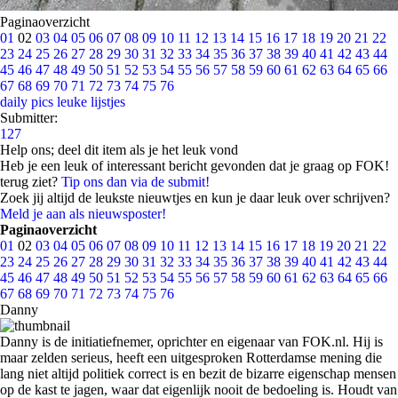
Paginaoverzicht
01
02
03
04
05
06
07
08
09
10
11
12
13
14
15
16
17
18
19
20
21
22
23
24
25
26
27
28
29
30
31
32
33
34
35
36
37
38
39
40
41
42
43
44
45
46
47
48
49
50
51
52
53
54
55
56
57
58
59
60
61
62
63
64
65
66
67
68
69
70
71
72
73
74
75
76
daily pics
leuke lijstjes
Submitter:
127
Help ons; deel dit item als je het leuk vond
Heb je een leuk of interessant bericht gevonden dat je graag op FOK!
terug ziet?
Tip ons dan via de submit!
Zoek jij altijd de leukste nieuwtjes en kun je daar leuk over schrijven?
Meld je aan als nieuwsposter!
Paginaoverzicht
01
02
03
04
05
06
07
08
09
10
11
12
13
14
15
16
17
18
19
20
21
22
23
24
25
26
27
28
29
30
31
32
33
34
35
36
37
38
39
40
41
42
43
44
45
46
47
48
49
50
51
52
53
54
55
56
57
58
59
60
61
62
63
64
65
66
67
68
69
70
71
72
73
74
75
76
Danny
Danny is de initiatiefnemer, oprichter en eigenaar van FOK.nl. Hij is
maar zelden serieus, heeft een uitgesproken Rotterdamse mening die
lang niet altijd politiek correct is en bezit de bizarre eigenschap mensen
op de kast te jagen, waar dat eigenlijk nooit de bedoeling is. Houdt van