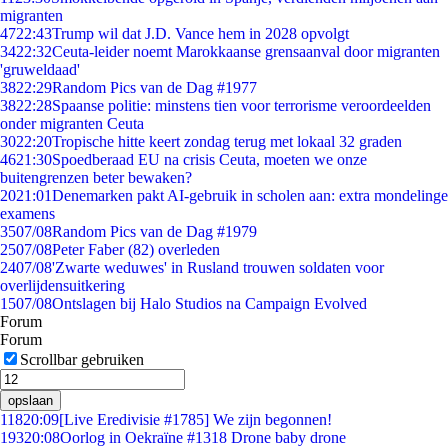
migranten
47
22:43
Trump wil dat J.D. Vance hem in 2028 opvolgt
34
22:32
Ceuta-leider noemt Marokkaanse grensaanval door migranten
'gruweldaad'
38
22:29
Random Pics van de Dag #1977
38
22:28
Spaanse politie: minstens tien voor terrorisme veroordeelden
onder migranten Ceuta
30
22:20
Tropische hitte keert zondag terug met lokaal 32 graden
46
21:30
Spoedberaad EU na crisis Ceuta, moeten we onze
buitengrenzen beter bewaken?
20
21:01
Denemarken pakt AI-gebruik in scholen aan: extra mondelinge
examens
35
07/08
Random Pics van de Dag #1979
25
07/08
Peter Faber (82) overleden
24
07/08
'Zwarte weduwes' in Rusland trouwen soldaten voor
overlijdensuitkering
15
07/08
Ontslagen bij Halo Studios na Campaign Evolved
Forum
Forum
Scrollbar gebruiken
opslaan
118
20:09
[Live Eredivisie #1785] We zijn begonnen!
193
20:08
Oorlog in Oekraïne #1318 Drone baby drone