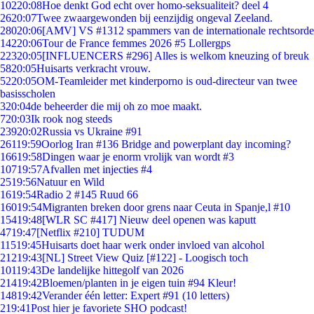
102
20:08
Hoe denkt God echt over homo-seksualiteit? deel 4
26
20:07
Twee zwaargewonden bij eenzijdig ongeval Zeeland.
280
20:06
[AMV] VS #1312 spammers van de internationale rechtsorde
142
20:06
Tour de France femmes 2026 #5 Lollergps
223
20:05
[INFLUENCERS #296] Alles is welkom kneuzing of breuk
58
20:05
Huisarts verkracht vrouw.
52
20:05
OM-Teamleider met kinderporno is oud-directeur van twee
basisscholen
3
20:04
de beheerder die mij oh zo moe maakt.
7
20:03
Ik rook nog steeds
239
20:02
Russia vs Ukraine #91
261
19:59
Oorlog Iran #136 Bridge and powerplant day incoming?
166
19:58
Dingen waar je enorm vrolijk van wordt #3
107
19:57
Afvallen met injecties #4
25
19:56
Natuur en Wild
16
19:54
Radio 2 #145 Ruud 66
160
19:54
Migranten breken door grens naar Ceuta in Spanje,l #10
154
19:48
[WLR SC #417] Nieuw deel openen was kaputt
47
19:47
[Netflix #210] TUDUM
115
19:45
Huisarts doet haar werk onder invloed van alcohol
212
19:43
[NL] Street View Quiz [#122] - Loogisch toch
101
19:43
De landelijke hittegolf van 2026
214
19:42
Bloemen/planten in je eigen tuin #94 Kleur!
148
19:42
Verander één letter: Expert #91 (10 letters)
2
19:41
Post hier je favoriete SHO podcast!