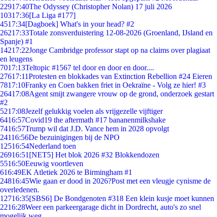
229
17:40
The Odyssey (Christopher Nolan) 17 juli 2026
103
17:36
[La Liga #177]
45
17:34
[Dagboek] What's in your head? #2
262
17:33
Totale zonsverduistering 12-08-2026 (Groenland, IJsland en
Spanje) #1
142
17:22
Jonge Cambridge professor stapt op na claims over plagiaat
en leugens
70
17:13
Teltopic #1567 tel door en door en door....
276
17:11
Protesten en blokkades van Extinction Rebellion #24 Eieren
78
17:10
Franky en Coen bakken friet in Oekraïne - Volg ze hier! #3
264
17:08
Agent smijt zwangere vrouw op de grond, onderzoek gestart
#2
52
17:08
Jezelf gelukkig voelen als vrijgezelle vijftiger
64
16:57
Covid19 the aftermath #17 bananenmilkshake
74
16:57
Trump wil dat J.D. Vance hem in 2028 opvolgt
241
16:56
De bezuinigingen bij de NPO
125
16:54
Nederland toen
269
16:51
[NET5] Het blok 2026 #32 Blokkendozen
55
16:50
Eeuwig voortleven
6
16:49
EK Atletiek 2026 te Birmingham #1
248
16:45
Wie gaan er dood in 2026?Post met een vleugje cynisme de
overledenen.
127
16:35
[SBS6] De Bondgenoten #318 Een klein kusje moet kunnen
22
16:28
Weer een parkeergarage dicht in Dordrecht, auto's zo snel
mogelijk weg