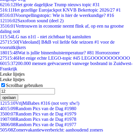
62
16:12
Het grote dagelijkse Trump nieuws topic #31
5
16:11
Het gezellige Eurojackpot KNVB Bekertopic 2026/27 #1
85
16:03
Voorspellingstopic: Wie is hier de weerkundige? #16
121
16:02
Saxofoon sound (deel 2)
35
16:01
Vertrouwen in economie neemt flink af, op een na grootse
daling ooit
1
15:54
LG nas n1t1 - niet zichtbaar bij aansluiten
257
15:50
[Videoland] B&B vol liefde 6de seizoen #1 voor de
vooruitkijkers
180
15:48
Wat is jullie binnenhuistemperatuur? #81 Horrorzomer
275
15:46
Het enige echte LEGO-topic #45 LEGOOOOOOOOOOO
60
15:37
200.000 mensen geëvacueerd vanwege bosbrand in Zuidwest-
Frankrijk
Leuke lijstjes
Leuke lijstjes
Scrollbar gebruiken
opslaan
12
15:10
VrijMiBabes #316 (not very sfw!)
40
15:09
Random Pics van de Dag #1980
35
00:07
Random Pics van de Dag #1979
19
07/08
Random Pics van de Dag #1978
38
06/08
Random Pics van de Dag #1977
5
05/08
Zomervakantieweerbericht: aanhoudend zomers