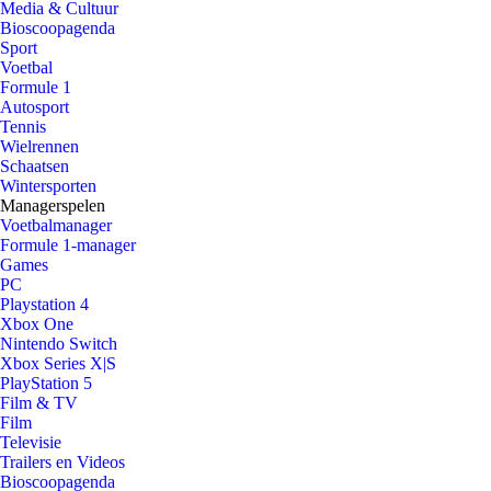
Media & Cultuur
Bioscoopagenda
Sport
Voetbal
Formule 1
Autosport
Tennis
Wielrennen
Schaatsen
Wintersporten
Managerspelen
Voetbalmanager
Formule 1-manager
Games
PC
Playstation 4
Xbox One
Nintendo Switch
Xbox Series X|S
PlayStation 5
Film & TV
Film
Televisie
Trailers en Videos
Bioscoopagenda