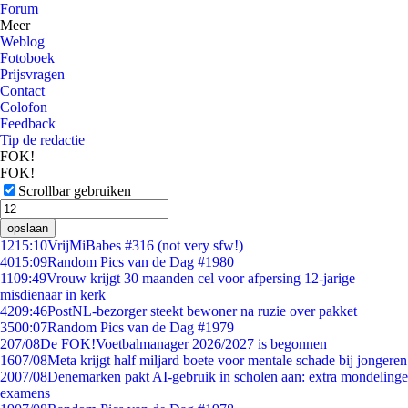
Forum
Meer
Weblog
Fotoboek
Prijsvragen
Contact
Colofon
Feedback
Tip de redactie
FOK!
FOK!
Scrollbar gebruiken
opslaan
12
15:10
VrijMiBabes #316 (not very sfw!)
40
15:09
Random Pics van de Dag #1980
11
09:49
Vrouw krijgt 30 maanden cel voor afpersing 12-jarige
misdienaar in kerk
42
09:46
PostNL-bezorger steekt bewoner na ruzie over pakket
35
00:07
Random Pics van de Dag #1979
2
07/08
De FOK!Voetbalmanager 2026/2027 is begonnen
16
07/08
Meta krijgt half miljard boete voor mentale schade bij jongeren
20
07/08
Denemarken pakt AI-gebruik in scholen aan: extra mondelinge
examens