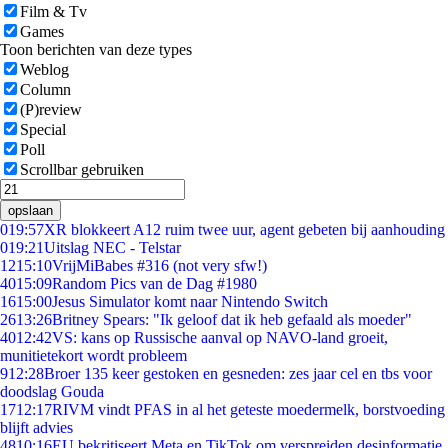
Film & Tv
Games
Toon berichten van deze types
Weblog
Column
(P)review
Special
Poll
Scrollbar gebruiken
opslaan
0
19:57
XR blokkeert A12 ruim twee uur, agent gebeten bij aanhouding
0
19:21
Uitslag NEC - Telstar
12
15:10
VrijMiBabes #316 (not very sfw!)
40
15:09
Random Pics van de Dag #1980
16
15:00
Jesus Simulator komt naar Nintendo Switch
26
13:26
Britney Spears: "Ik geloof dat ik heb gefaald als moeder"
40
12:42
VS: kans op Russische aanval op NAVO-land groeit,
munitietekort wordt probleem
9
12:28
Broer 135 keer gestoken en gesneden: zes jaar cel en tbs voor
doodslag Gouda
17
12:17
RIVM vindt PFAS in al het geteste moedermelk, borstvoeding
blijft advies
48
10:16
EU bekritiseert Meta en TikTok om verspreiden desinformatie