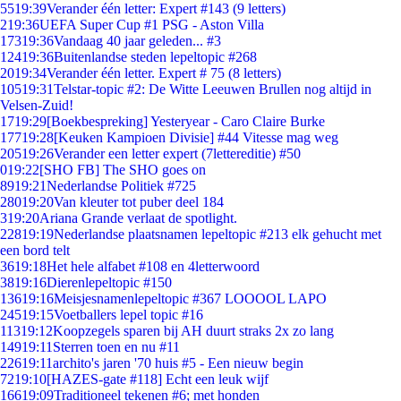
55
19:39
Verander één letter: Expert #143 (9 letters)
2
19:36
UEFA Super Cup #1 PSG - Aston Villa
173
19:36
Vandaag 40 jaar geleden... #3
124
19:36
Buitenlandse steden lepeltopic #268
20
19:34
Verander één letter. Expert # 75 (8 letters)
105
19:31
Telstar-topic #2: De Witte Leeuwen Brullen nog altijd in
Velsen-Zuid!
17
19:29
[Boekbespreking] Yesteryear - Caro Claire Burke
177
19:28
[Keuken Kampioen Divisie] #44 Vitesse mag weg
205
19:26
Verander een letter expert (7lettereditie) #50
0
19:22
[SHO FB] The SHO goes on
89
19:21
Nederlandse Politiek #725
280
19:20
Van kleuter tot puber deel 184
3
19:20
Ariana Grande verlaat de spotlight.
228
19:19
Nederlandse plaatsnamen lepeltopic #213 elk gehucht met
een bord telt
36
19:18
Het hele alfabet #108 en 4letterwoord
38
19:16
Dierenlepeltopic #150
136
19:16
Meisjesnamenlepeltopic #367 LOOOOL LAPO
245
19:15
Voetballers lepel topic #16
113
19:12
Koopzegels sparen bij AH duurt straks 2x zo lang
149
19:11
Sterren toen en nu #11
226
19:11
archito's jaren '70 huis #5 - Een nieuw begin
72
19:10
[HAZES-gate #118] Echt een leuk wijf
166
19:09
Traditioneel tekenen #6; met honden