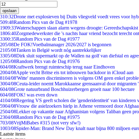
opslaan
3
10:32
Drone met explosieven bij Duits vliegveld voedt vrees voor hyb
5
09:48
Random Pics van de Dag #1978
19
09:33
Waterschappen slaan alarm wegens droogte: Gereedschapskist
18
06:40
Zorgmedewerkster die 's nachts haar vriend bezocht terecht on
33
00:35
Random Pics van de Dag #1977
2
05/08
De FOK!Voetbalmanager 2026/2027 is begonnen
21
05/08
Tanken in België wordt nóg aantrekkelijker
33
05/08
Dirk sluit supermarkt op de Wallen na golf van diefstal en agre
12
05/08
Random Pics van de Dag #1976
6
04/08
Kraftwerk brengt ruimteschip terug naar Eindhoven
20
04/08
Apple vecht Britse eis tot inbouwen backdoor in iCloud aan
81
04/08
'Witte' mannen discrimineren is volgens OM geen enkel probl
30
04/08
Ceuta-leider noemt Marokkaanse grensaanval door migranten 
6
04/08
Grote natuurbrand Boschhuizerbergen groeit naar 100 hectare
6
04/08
FOK! was even down
41
04/08
Regering VS geeft scholen die 'genderidentiteit' van kinderen
59
04/08
Vrouw die asielzoekers hielp in Athene vermoord door Afghaa
25
04/08
Lekker op vakantie naar Afghanistan volgens Taliban geen pr
23
04/08
Random Pics van de Dag #1975
7
03/08
VrijMiBabes #315 (not very sfw!)
10
03/08
Spider-Man: Brand New Day knalt naar bijna 800 miljoen eur
Laatste items