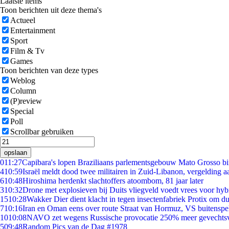
Laatste items
Toon berichten uit deze thema's
Actueel
Entertainment
Sport
Film & Tv
Games
Toon berichten van deze types
Weblog
Column
(P)review
Special
Poll
Scrollbar gebruiken
opslaan
0
11:27
Capibara's lopen Braziliaans parlementsgebouw Mato Grosso b
4
10:59
Israël meldt dood twee militairen in Zuid-Libanon, vergelding 
6
10:48
Hiroshima herdenkt slachtoffers atoombom, 81 jaar later
3
10:32
Drone met explosieven bij Duits vliegveld voedt vrees voor hyb
15
10:28
Wakker Dier dient klacht in tegen insectenfabriek Protix om 
7
10:16
Iran en Oman eens over route Straat van Hormuz, VS buitenspe
10
10:08
NAVO zet wegens Russische provocatie 250% meer gevechtsvl
5
09:48
Random Pics van de Dag #1978