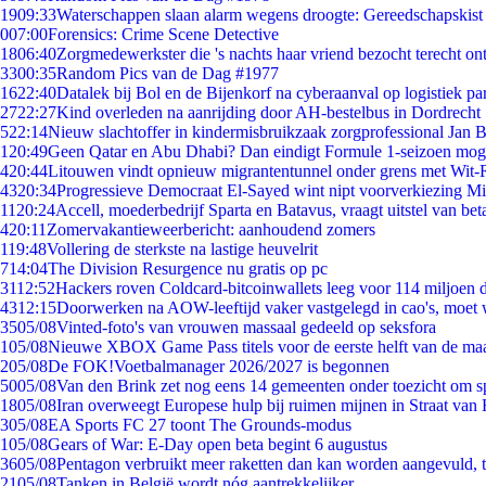
19
09:33
Waterschappen slaan alarm wegens droogte: Gereedschapskist
0
07:00
Forensics: Crime Scene Detective
18
06:40
Zorgmedewerkster die 's nachts haar vriend bezocht terecht on
33
00:35
Random Pics van de Dag #1977
16
22:40
Datalek bij Bol en de Bijenkorf na cyberaanval op logistiek pa
27
22:27
Kind overleden na aanrijding door AH-bestelbus in Dordrecht
5
22:14
Nieuw slachtoffer in kindermisbruikzaak zorgprofessional Jan B
1
20:49
Geen Qatar en Abu Dhabi? Dan eindigt Formule 1-seizoen moge
4
20:44
Litouwen vindt opnieuw migrantentunnel onder grens met Wit-
43
20:34
Progressieve Democraat El-Sayed wint nipt voorverkiezing M
11
20:24
Accell, moederbedrijf Sparta en Batavus, vraagt uitstel van bet
4
20:11
Zomervakantieweerbericht: aanhoudend zomers
1
19:48
Vollering de sterkste na lastige heuvelrit
7
14:04
The Division Resurgence nu gratis op pc
31
12:52
Hackers roven Coldcard-bitcoinwallets leeg voor 114 miljoen d
43
12:15
Doorwerken na AOW-leeftijd vaker vastgelegd in cao's, moet
35
05/08
Vinted-foto's van vrouwen massaal gedeeld op seksfora
1
05/08
Nieuwe XBOX Game Pass titels voor de eerste helft van de ma
2
05/08
De FOK!Voetbalmanager 2026/2027 is begonnen
50
05/08
Van den Brink zet nog eens 14 gemeenten onder toezicht om s
18
05/08
Iran overweegt Europese hulp bij ruimen mijnen in Straat va
3
05/08
EA Sports FC 27 toont The Grounds-modus
1
05/08
Gears of War: E-Day open beta begint 6 augustus
36
05/08
Pentagon verbruikt meer raketten dan kan worden aangevuld, t
21
05/08
Tanken in België wordt nóg aantrekkelijker