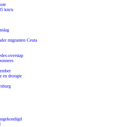
ssie
235 km/u
nslag
onder migranten Ceuta
edes-overstap
abonnees
tember
e en droogte
rsburg
aangekondigd
l