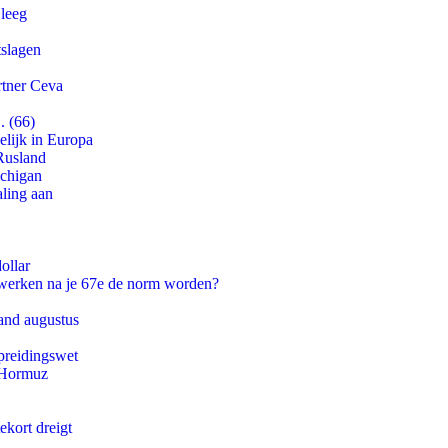
 leeg
tslagen
rtner Ceva
. (66)
lijk in Europa
Rusland
ichigan
aling aan
ollar
 werken na je 67e de norm worden?
and augustus
preidingswet
n Hormuz
ekort dreigt