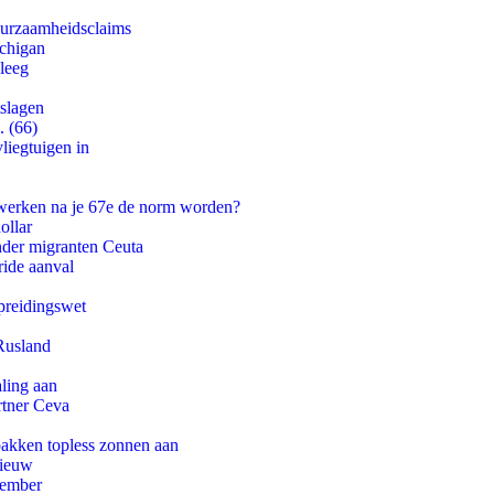
duurzaamheidsclaims
ichigan
leeg
tslagen
. (66)
iegtuigen in
 werken na je 67e de norm worden?
ollar
onder migranten Ceuta
ride aanval
preidingswet
Rusland
aling aan
rtner Ceva
pakken topless zonnen aan
nieuw
tember