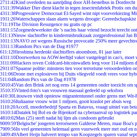
27
11:42
Kind overleden na aanrijding door AH-bestelbus in Dordrecht
15
11:39
Wakker Dier dient klacht in tegen insectenfabriek Protix om 
43
11:38
Progressieve Democraat El-Sayed wint nipt voorverkiezing M
19
11:26
Waterschappen slaan alarm wegens droogte: Gereedschapskist 
7
11:19
The Division Resurgence nu gratis op pc
18
11:15
Zorgmedewerkster die 's nachts haar vriend bezocht terecht on
5
11:13
Nieuw slachtoffer in kindermisbruikzaak zorgprofessional Jan B
10
11:13
NAVO zet wegens Russische provocatie 250% meer gevechtsvl
33
11:13
Random Pics van de Dag #1977
6
11:12
Hiroshima herdenkt slachtoffers atoombom, 81 jaar later
43
11:10
Doorwerken na AOW-leeftijd vaker vastgelegd in cao's, moet
31
11:09
Hackers roven Coldcard-bitcoinwallets leeg voor 114 miljoen d
29
11:07
Spaanse politie: minstens tien voor terrorisme veroordeelden 
3
11:06
Drone met explosieven bij Duits vliegveld voedt vrees voor hyb
5
11:04
Random Pics van de Dag #1978
50
10:45
Van den Brink zet nog eens 14 gemeenten onder toezicht om s
35
10:35
Vinted-foto's van vrouwen massaal gedeeld op seksfora
4
10:30
Litouwen vindt opnieuw migrantentunnel onder grens met Wit-
16
10:26
Italiaanse vrouw wint 1 miljoen, gooit kraslot per abuis weg
11
10:20
Accell, moederbedrijf Sparta en Batavus, vraagt uitstel van bet
16
10:14
Datalek bij Bol en de Bijenkorf na cyberaanval op logistiek pa
48
10:02
Man (25) sterft nadat hij lijm als condoom gebruikt
90
09:59
'Belgische' jongeren terroriseren Galderse Meren, maar Boa's 
79
09:56
In veel gemeenten helemaal geen vuurwerk meer met oud en 
34
09:49
Albert Heijn halveert tempo van Koopzegels sparen vanaf sep