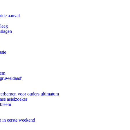
ride aanval
 leeg
tslagen
ssie
eem
'gruweldaad'
 verbergen voor ouders ultimatum
nse asielzoeker
obleem
o in eerste weekend