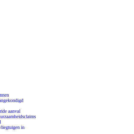
innen
aangekondigd
ride aanval
duurzaamheidsclaims
l
iegtuigen in