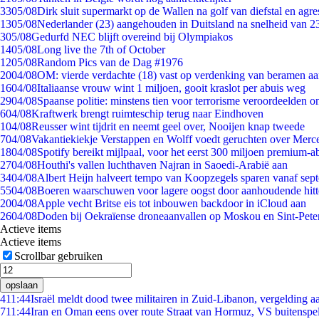
33
05/08
Dirk sluit supermarkt op de Wallen na golf van diefstal en agre
13
05/08
Nederlander (23) aangehouden in Duitsland na snelheid van 
3
05/08
Gedurfd NEC blijft overeind bij Olympiakos
14
05/08
Long live the 7th of October
12
05/08
Random Pics van de Dag #1976
20
04/08
OM: vierde verdachte (18) vast op verdenking van beramen aa
16
04/08
Italiaanse vrouw wint 1 miljoen, gooit kraslot per abuis weg
29
04/08
Spaanse politie: minstens tien voor terrorisme veroordeelden 
6
04/08
Kraftwerk brengt ruimteschip terug naar Eindhoven
1
04/08
Reusser wint tijdrit en neemt geel over, Nooijen knap tweede
7
04/08
Vakantiekiekje Verstappen en Wolff voedt geruchten over Merc
18
04/08
Spotify bereikt mijlpaal, voor het eerst 300 miljoen premium-
27
04/08
Houthi's vallen luchthaven Najran in Saoedi-Arabië aan
34
04/08
Albert Heijn halveert tempo van Koopzegels sparen vanaf sep
55
04/08
Boeren waarschuwen voor lagere oogst door aanhoudende hitt
20
04/08
Apple vecht Britse eis tot inbouwen backdoor in iCloud aan
26
04/08
Doden bij Oekraïense droneaanvallen op Moskou en Sint-Pete
Actieve items
Actieve items
Scrollbar gebruiken
opslaan
4
11:44
Israël meldt dood twee militairen in Zuid-Libanon, vergelding 
7
11:44
Iran en Oman eens over route Straat van Hormuz, VS buitenspe