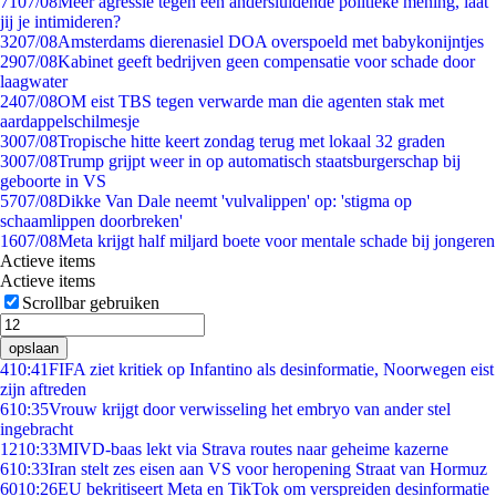
71
07/08
Meer agressie tegen een andersluidende politieke mening, laat
jij je intimideren?
32
07/08
Amsterdams dierenasiel DOA overspoeld met babykonijntjes
29
07/08
Kabinet geeft bedrijven geen compensatie voor schade door
laagwater
24
07/08
OM eist TBS tegen verwarde man die agenten stak met
aardappelschilmesje
30
07/08
Tropische hitte keert zondag terug met lokaal 32 graden
30
07/08
Trump grijpt weer in op automatisch staatsburgerschap bij
geboorte in VS
57
07/08
Dikke Van Dale neemt 'vulvalippen' op: 'stigma op
schaamlippen doorbreken'
16
07/08
Meta krijgt half miljard boete voor mentale schade bij jongeren
Actieve items
Actieve items
Scrollbar gebruiken
opslaan
4
10:41
FIFA ziet kritiek op Infantino als desinformatie, Noorwegen eist
zijn aftreden
6
10:35
Vrouw krijgt door verwisseling het embryo van ander stel
ingebracht
12
10:33
MIVD-baas lekt via Strava routes naar geheime kazerne
6
10:33
Iran stelt zes eisen aan VS voor heropening Straat van Hormuz
60
10:26
EU bekritiseert Meta en TikTok om verspreiden desinformatie