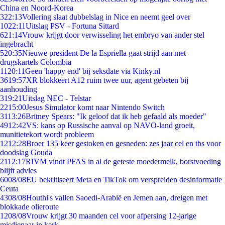
China en Noord-Korea
3
22:13
Vollering slaat dubbelslag in Nice en neemt geel over
10
22:11
Uitslag PSV - Fortuna Sittard
6
21:14
Vrouw krijgt door verwisseling het embryo van ander stel
ingebracht
5
20:35
Nieuwe president De la Espriella gaat strijd aan met
drugskartels Colombia
11
20:11
Geen 'happy end' bij seksdate via Kinky.nl
36
19:57
XR blokkeert A12 ruim twee uur, agent gebeten bij
aanhouding
3
19:21
Uitslag NEC - Telstar
22
15:00
Jesus Simulator komt naar Nintendo Switch
31
13:26
Britney Spears: "Ik geloof dat ik heb gefaald als moeder"
49
12:42
VS: kans op Russische aanval op NAVO-land groeit,
munitietekort wordt probleem
12
12:28
Broer 135 keer gestoken en gesneden: zes jaar cel en tbs voor
doodslag Gouda
21
12:17
RIVM vindt PFAS in al de geteste moedermelk, borstvoeding
blijft advies
60
08/08
EU bekritiseert Meta en TikTok om verspreiden desinformatie
Ceuta
43
08/08
Houthi's vallen Saoedi-Arabië en Jemen aan, dreigen met
blokkade olieroute
12
08/08
Vrouw krijgt 30 maanden cel voor afpersing 12-jarige
misdienaar in kerk