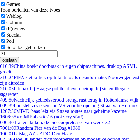
Games
Toon berichten van deze types
Weblog
Column
(P)review
Special
Poll
Scrollbar gebruiken
opslaan
0
10:39
China boekt doorbraak in eigen chipmachines, druk op ASML
groeit
3
10:24
FIFA ziet kritiek op Infantino als desinformatie, Noorwegen eist
zijn aftreden
2
10:03
Inbraak bij Haagse politie: dieven betrapt bij stelen illegale
sigaretten
4
09:50
Nachtelijk gebiedsverbod brengt rust terug in Rotterdamse wijk
6
09:39
Iran stelt zes eisen aan VS voor heropening Straat van Hormuz
12
07:36
MIVD-baas lekt via Strava routes naar geheime kazerne
16
06:35
VrijMiBabes #316 (not very sfw!)
6
06:30
Trailers kijken: de bioscoopreleases van week 32
70
01:09
Random Pics van de Dag #1980
1
00:01
Uitslag AZ - ADO Den Haag
8
23:46
Hoe 30 landen zich voorbereiden op mogelijke oorlog met