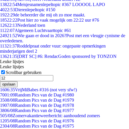
138
22:54
Meisjesnamenlepeltopic #367 LOOOOL LAPO
40
22:53
Dierenlepeltopic #150
19
22:29
de beheerder die mij oh zo moe maakt.
185
22:22
Post hier zo vaak mogelijk om 22:22 uur #76
126
22:13
Nederland toen
11
22:07
Algemeen Luchtvaarttopic #61
249
21:52
Wie gaan er dood in 2026?Post met een vleugje cynisme de
overledenen.
113
21:37
Roddelpraat onder vuur: ongepaste opmerkingen
minderjarigen deel 2
136
21:35
[DRT SC] #6: RendacGoden sponsored by TONZON
Leuke lijstjes
Leuke lijstjes
Scrollbar gebruiken
opslaan
16
06:35
VrijMiBabes #316 (not very sfw!)
70
01:09
Random Pics van de Dag #1980
35
08/08
Random Pics van de Dag #1979
19
07/08
Random Pics van de Dag #1978
38
06/08
Random Pics van de Dag #1977
5
05/08
Zomervakantieweerbericht: aanhoudend zomers
12
05/08
Random Pics van de Dag #1976
23
04/08
Random Pics van de Dag #1975