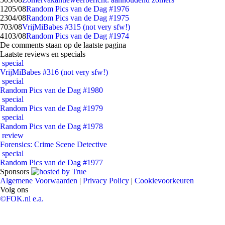
12
05/08
Random Pics van de Dag #1976
23
04/08
Random Pics van de Dag #1975
7
03/08
VrijMiBabes #315 (not very sfw!)
41
03/08
Random Pics van de Dag #1974
De comments staan op de laatste pagina
Laatste reviews en specials
special
VrijMiBabes #316 (not very sfw!)
special
Random Pics van de Dag #1980
special
Random Pics van de Dag #1979
special
Random Pics van de Dag #1978
review
Forensics: Crime Scene Detective
special
Random Pics van de Dag #1977
Sponsors
Algemene Voorwaarden
|
Privacy Policy
|
Cookievoorkeuren
Volg ons
©FOK.nl e.a.