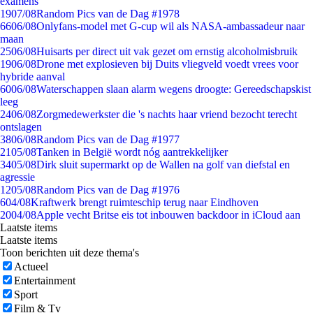
examens
19
07/08
Random Pics van de Dag #1978
66
06/08
Onlyfans-model met G-cup wil als NASA-ambassadeur naar
maan
25
06/08
Huisarts per direct uit vak gezet om ernstig alcoholmisbruik
19
06/08
Drone met explosieven bij Duits vliegveld voedt vrees voor
hybride aanval
60
06/08
Waterschappen slaan alarm wegens droogte: Gereedschapskist
leeg
24
06/08
Zorgmedewerkster die 's nachts haar vriend bezocht terecht
ontslagen
38
06/08
Random Pics van de Dag #1977
21
05/08
Tanken in België wordt nóg aantrekkelijker
34
05/08
Dirk sluit supermarkt op de Wallen na golf van diefstal en
agressie
12
05/08
Random Pics van de Dag #1976
6
04/08
Kraftwerk brengt ruimteschip terug naar Eindhoven
20
04/08
Apple vecht Britse eis tot inbouwen backdoor in iCloud aan
Laatste items
Laatste items
Toon berichten uit deze thema's
Actueel
Entertainment
Sport
Film & Tv