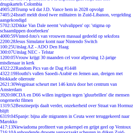
drugskartels Colombia
49
05:28
Trump wil dat J.D. Vance hem in 2028 opvolgt
74
05:24
Israël meldt dood twee militairen in Zuid-Libanon, vergelding
aangekondigd
57
02:32
Dikke Van Dale neemt 'vulvalippen' op: 'stigma op
schaamlippen doorbreken'
40
00:59
Vinted-foto's van vrouwen massaal gedeeld op seksfora
22
00:28
Jesus Simulator komt naar Nintendo Switch
1
00:25
Uitslag AZ - ADO Den Haag
3
00:07
Uitslag NEC - Telstar
12
00:05
Vrouw krijgt 30 maanden cel voor afpersing 12-jarige
misdienaar in kerk
43
22:22
Random Pics van de Dag #1448
43
22:19
Houthi's vallen Saoedi-Arabië en Jemen aan, dreigen met
blokkade olieroute
26
21:30
Wegpiraat scheurt met 146 km/u door het centrum van
Amsterdam
39
20:08
CDA en D66 willen ingrijpen tegen 'gluurbrillen' die mensen
ongemerkt filmen
13
19:52
Benzineprijs daalt verder, onzekerheid over Straat van Hormuz
blijft
63
19:04
Spanje: bijna alle migranten in Ceuta weer teruggekeerd naar
Marokko
4
17:13
Niewiadoma profiteert van pokerspel en grijpt geel op Ventoux
7
16:10
Aanhoudende droogte veroorzaakt scheuren in dijken Zuid-