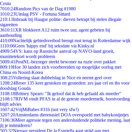
Ceuta
70
10:24
Random Pics van de Dag #1980
10
10:23
Uitslag PSV - Fortuna Sittard
2
10:13
Inbraak bij Haagse politie: dieven betrapt bij stelen illegale
sigaretten
36
10:11
XR blokkeert A12 ruim twee uur, agent gebeten bij
aanhouding
4
10:09
Nachtelijk gebiedsverbod brengt rust terug in Rotterdamse wijk
11
10:06
Geen 'happy end' bij seksdate via Kinky.nl
49
09:54
VS: kans op Russische aanval op NAVO-land groeit,
munitietekort wordt probleem
50
09:41
PostNL-bezorger steekt bewoner na ruzie over pakket
8
09:19
Hoe 30 landen zich voorbereiden op mogelijke oorlog met
China en Noord-Korea
3
08:25
Vollering slaat dubbelslag in Nice en neemt geel over
12
08:24
Broer 135 keer gestoken en gesneden: zes jaar cel en tbs voor
doodslag Gouda
31
08:18
Britney Spears: "Ik geloof dat ik heb gefaald als moeder"
21
08:17
RIVM vindt PFAS in al de geteste moedermelk, borstvoeding
blijft advies
16
07:42
VrijMiBabes #316 (not very sfw!)
32
07:20
Amsterdams dierenasiel DOA overspoeld met babykonijntjes
71
06:36
Meer agressie tegen een andersluidende politieke mening, laat
jij je intimideren?
5
05:32
Nieuwe president De la Espriella gaat strijd aan met