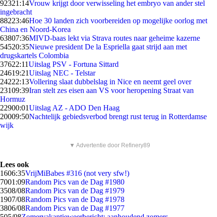
923
21:14
Vrouw krijgt door verwisseling het embryo van ander stel
ingebracht
882
23:46
Hoe 30 landen zich voorbereiden op mogelijke oorlog met
China en Noord-Korea
638
07:36
MIVD-baas lekt via Strava routes naar geheime kazerne
545
20:35
Nieuwe president De la Espriella gaat strijd aan met
drugskartels Colombia
376
22:11
Uitslag PSV - Fortuna Sittard
246
19:21
Uitslag NEC - Telstar
242
22:13
Vollering slaat dubbelslag in Nice en neemt geel over
231
09:39
Iran stelt zes eisen aan VS voor heropening Straat van
Hormuz
229
00:01
Uitslag AZ - ADO Den Haag
200
09:50
Nachtelijk gebiedsverbod brengt rust terug in Rotterdamse
wijk
▼ Advertentie door Refinery89
Lees ook
16
06:35
VrijMiBabes #316 (not very sfw!)
70
01:09
Random Pics van de Dag #1980
35
08/08
Random Pics van de Dag #1979
19
07/08
Random Pics van de Dag #1978
38
06/08
Random Pics van de Dag #1977
5
05/08
Zomervakantieweerbericht: aanhoudend zomers