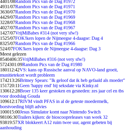
44
01/08
Random Pics van de Dag #1972
49
31/07
Random Pics van de Dag #1971
36
30/07
Random Pics van de Dag #1970
44
29/07
Random Pics van de Dag #1969
32
28/07
Random Pics van de Dag #1968
40
27/07
Random Pics van de Dag #1967
14
27/07
VrijMiBabes #314 (not very sfw!)
15
25/07
FOK!kers lopen de Nijmeegse 4-daagse: Dag 4
83
25/07
Random Pics van de Dag #1966
5
24/07
FOK!kers lopen de Nijmeegse 4-daagse: Dag 3
Meest gelezen
85404
06:35
VrijMiBabes #316 (not very sfw!)
57243
01:09
Random Pics van de Dag #1980
1801
12:42
VS: kans op Russische aanval op NAVO-land groeit,
munitietekort wordt probleem
1742
13:26
Britney Spears: "Ik geloof dat ik heb gefaald als moeder"
1517
20:11
Geen 'happy end' bij seksdate via Kinky.nl
1306
12:28
Broer 135 keer gestoken en gesneden: zes jaar cel en tbs
voor doodslag Gouda
1096
12:17
RIVM vindt PFAS in al de geteste moedermelk,
borstvoeding blijft advies
1000
15:00
Jesus Simulator komt naar Nintendo Switch
981
06:30
Trailers kijken: de bioscoopreleases van week 32
938
19:57
XR blokkeert A12 ruim twee uur, agent gebeten bij
aanhouding