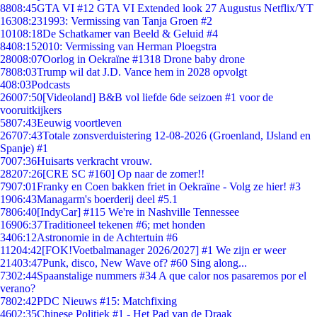
88
08:45
GTA VI #12 GTA VI Extended look 27 Augustus Netflix/YT
163
08:23
1993: Vermissing van Tanja Groen #2
101
08:18
De Schatkamer van Beeld & Geluid #4
84
08:15
2010: Vermissing van Herman Ploegstra
280
08:07
Oorlog in Oekraïne #1318 Drone baby drone
78
08:03
Trump wil dat J.D. Vance hem in 2028 opvolgt
4
08:03
Podcasts
260
07:50
[Videoland] B&B vol liefde 6de seizoen #1 voor de
vooruitkijkers
58
07:43
Eeuwig voortleven
267
07:43
Totale zonsverduistering 12-08-2026 (Groenland, IJsland en
Spanje) #1
70
07:36
Huisarts verkracht vrouw.
282
07:26
[CRE SC #160] Op naar de zomer!!
79
07:01
Franky en Coen bakken friet in Oekraïne - Volg ze hier! #3
19
06:43
Managarm's boerderij deel #5.1
78
06:40
[IndyCar] #115 We're in Nashville Tennessee
169
06:37
Traditioneel tekenen #6; met honden
34
06:12
Astronomie in de Achtertuin #6
112
04:42
[FOK!Voetbalmanager 2026/2027] #1 We zijn er weer
214
03:47
Punk, disco, New Wave of? #60 Sing along...
73
02:44
Spaanstalige nummers #34 A que calor nos pasaremos por el
verano?
78
02:42
PDC Nieuws #15: Matchfixing
46
02:35
Chinese Politiek #1 - Het Pad van de Draak