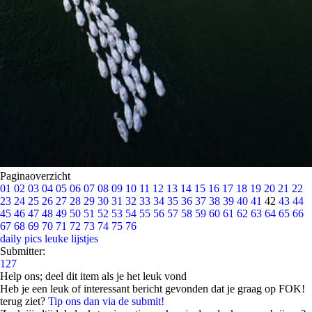
Paginaoverzicht
01
02
03
04
05
06
07
08
09
10
11
12
13
14
15
16
17
18
19
20
21
22
23
24
25
26
27
28
29
30
31
32
33
34
35
36
37
38
39
40
41
42
43
44
45
46
47
48
49
50
51
52
53
54
55
56
57
58
59
60
61
62
63
64
65
66
67
68
69
70
71
72
73
74
75
76
daily pics
leuke lijstjes
Submitter:
127
Help ons; deel dit item als je het leuk vond
Heb je een leuk of interessant bericht gevonden dat je graag op FOK!
terug ziet?
Tip ons dan via de submit!