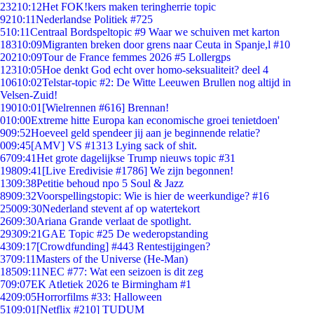
232
10:12
Het FOK!kers maken teringherrie topic
92
10:11
Nederlandse Politiek #725
5
10:11
Centraal Bordspeltopic #9 Waar we schuiven met karton
183
10:09
Migranten breken door grens naar Ceuta in Spanje,l #10
202
10:09
Tour de France femmes 2026 #5 Lollergps
123
10:05
Hoe denkt God echt over homo-seksualiteit? deel 4
106
10:02
Telstar-topic #2: De Witte Leeuwen Brullen nog altijd in
Velsen-Zuid!
190
10:01
[Wielrennen #616] Brennan!
0
10:00
Extreme hitte Europa kan economische groei tenietdoen'
9
09:52
Hoeveel geld spendeer jij aan je beginnende relatie?
0
09:45
[AMV] VS #1313 Lying sack of shit.
67
09:41
Het grote dagelijkse Trump nieuws topic #31
198
09:41
[Live Eredivisie #1786] We zijn begonnen!
13
09:38
Petitie behoud npo 5 Soul & Jazz
89
09:32
Voorspellingstopic: Wie is hier de weerkundige? #16
250
09:30
Nederland stevent af op watertekort
26
09:30
Ariana Grande verlaat de spotlight.
293
09:21
GAE Topic #25 De wederopstanding
43
09:17
[Crowdfunding] #443 Rentestijgingen?
37
09:11
Masters of the Universe (He-Man)
185
09:11
NEC #77: Wat een seizoen is dit zeg
7
09:07
EK Atletiek 2026 te Birmingham #1
42
09:05
Horrorfilms #33: Halloween
51
09:01
[Netflix #210] TUDUM