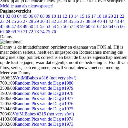
Zoek jij altijd de leukste nieuwtjes en kun je daar leuk over schrijven?
Meld je aan als nieuwsposter!
Paginaoverzicht
01
02
03
04
05
06
07
08
09
10
11
12
13
14
15
16
17
18
19
20
21
22
23
24
25
26
27
28
29
30
31
32
33
34
35
36
37
38
39
40
41
42
43
44
45
46
47
48
49
50
51
52
53
54
55
56
57
58
59
60
61
62
63
64
65
66
67
68
69
70
71
72
73
74
75
76
Danny
Danny is de initiatiefnemer, oprichter en eigenaar van FOK.nl. Hij is
maar zelden serieus, heeft een uitgesproken Rotterdamse mening die
lang niet altijd politiek correct is en bezit de bizarre eigenschap mensen
op de kast te jagen, waar dat eigenlijk nooit de bedoeling is. Houdt van
films, series, tech en gamen, en wil vooral nieuws met een mening.
Meer van Danny
16
06:35
VrijMiBabes #316 (not very sfw!)
70
01:09
Random Pics van de Dag #1980
35
08/08
Random Pics van de Dag #1979
19
07/08
Random Pics van de Dag #1978
38
06/08
Random Pics van de Dag #1977
12
05/08
Random Pics van de Dag #1976
23
04/08
Random Pics van de Dag #1975
7
03/08
VrijMiBabes #315 (not very sfw!)
41
03/08
Random Pics van de Dag #1974
30
02/08
Random Pics van de Dag #1973