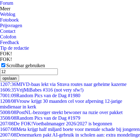
Forum
Meer
Weblog
Fotoboek
Prijsvragen
Contact
Colofon
Feedback
Tip de redactie
FOK!
FOK!
Scrollbar gebruiken
opslaan
12
07:36
MIVD-baas lekt via Strava routes naar geheime kazerne
16
06:35
VrijMiBabes #316 (not very sfw!)
70
01:09
Random Pics van de Dag #1980
12
08/08
Vrouw krijgt 30 maanden cel voor afpersing 12-jarige
misdienaar in kerk
50
08/08
PostNL-bezorger steekt bewoner na ruzie over pakket
35
08/08
Random Pics van de Dag #1979
2
07/08
De FOK!Voetbalmanager 2026/2027 is begonnen
16
07/08
Meta krijgt half miljard boete voor mentale schade bij jongeren
20
07/08
Denemarken pakt AI-gebruik in scholen aan: extra mondelinge