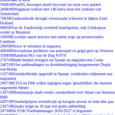
50
08/08
PostNL-bezorger steekt bewoner na ruzie over pakket
26
08/08
Wegpiraat scheurt met 146 km/u door het centrum van
Amsterdam
7
08/08
Aanhoudende droogte veroorzaakt scheuren in dijken Zuid-
Holland
0
08/08
Van de Zandschulp overleeft matchpoints, ook Griekspoor
verder in Montreal
1
08/08
Excelsior opent seizoen met ruime zege op promovendus
Cambuur
2
08/08
Nieuw te streamen in augustus
4
08/08
Niewiadoma profiteert van pokerspel en grijpt geel op Ventoux
35
08/08
Random Pics van de Dag #1979
27
07/08
Italië hindert reizigers uit Spanje na migratiecrisis Ceuta
24
07/08
Vier aanhoudingen na doodsbedreiging burgemeester Depla
van Breda
11
07/08
Smokkelbende opgerold in Spanje, verdienden miljoenen aan
migranten
39
07/08
CDA en D66 willen ingrijpen tegen 'gluurbrillen' die mensen
ongemerkt filmen
13
07/08
Benzineprijs daalt verder, onzekerheid over Straat van Hormuz
blijft
42
07/08
Voedselprijzen wereldwijd op hoogste niveau in ruim drie jaar
23
07/08
Quake krijgt na 30 jaar een gratis uitbreiding
2
07/08
De FOK!Voetbalmanager 2026/2027 is begonnen