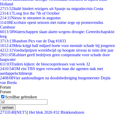
Holland
27
15:52
Italië hindert reizigers uit Spanje na migratiecrisis Ceuta
23
14:17
Long live the 7th of October
2
14:11
Nieuw te streamen in augustus
1
14:08
Excelsior opent seizoen met ruime zege op promovendus
Cambuur
60
13:58
Waterschappen slaan alarm wegens droogte: Gereedschapskist
leeg
37
13:13
Random Pics van de Dag #1833
16
12:43
Meta krijgt half miljard boete voor mentale schade bij jongeren
42
12:11
Voedselprijzen wereldwijd op hoogste niveau in ruim drie jaar
29
11:05
Kabinet geeft bedrijven geen compensatie voor schade door
laagwater
6
11:03
Trailers kijken: de bioscoopreleases van week 32
24
10:54
OM eist TBS tegen verwarde man die agenten stak met
aardappelschilmesje
24
08/08
Vier aanhoudingen na doodsbedreiging burgemeester Depla
van Breda
Forum
Forum
Scrollbar gebruiken
opslaan
271
10:40
[NET5] Het blok 2026 #32 Blokkendozen