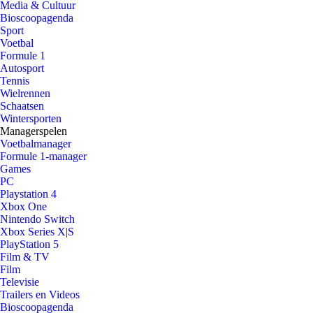
Media & Cultuur
Bioscoopagenda
Sport
Voetbal
Formule 1
Autosport
Tennis
Wielrennen
Schaatsen
Wintersporten
Managerspelen
Voetbalmanager
Formule 1-manager
Games
PC
Playstation 4
Xbox One
Nintendo Switch
Xbox Series X|S
PlayStation 5
Film & TV
Film
Televisie
Trailers en Videos
Bioscoopagenda