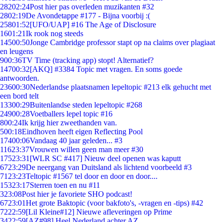
282
02:24
Post hier pas overleden muzikanten #32
28
02:19
De Avondetappe #177 - Bijna voorbij :(
258
01:52
[UFO/UAP] #16 The Age of Disclosure
16
01:21
Ik rook nog steeds
145
00:50
Jonge Cambridge professor stapt op na claims over plagiaat
en leugens
9
00:36
TV Time (tracking app) stopt! Alternatief?
147
00:32
[AKQ] #3384 Topic met vragen. En soms goede
antwoorden.
236
00:30
Nederlandse plaatsnamen lepeltopic #213 elk gehucht met
een bord telt
133
00:29
Buitenlandse steden lepeltopic #268
249
00:28
Voetballers lepel topic #16
8
00:24
Ik krijg hier zweethanden van.
5
00:18
Eindhoven heeft eigen Reflecting Pool
174
00:06
Vandaag 40 jaar geleden... #3
116
23:37
Vrouwen willen geen man meer #30
175
23:31
[WLR SC #417] Nieuw deel openen was kaputt
67
23:29
De neergang van Duitsland als lichtend voorbeeld #3
71
23:23
Teltopic #1567 tel door en door en door....
153
23:17
Sterren toen en nu #11
3
23:08
Post hier je favoriete SHO podcast!
67
23:01
Het grote Baktopic (voor bakfoto's, -vragen en -tips) #42
72
22:59
[Lil Kleine#12] Nieuwe afleveringen op Prime
34
22:59
[AZ#98] Heel Nederland achter AZ