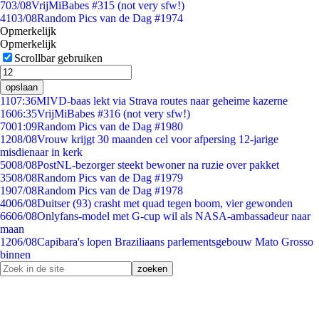
7
03/08
VrijMiBabes #315 (not very sfw!)
41
03/08
Random Pics van de Dag #1974
Opmerkelijk
Opmerkelijk
Scrollbar gebruiken
opslaan
11
07:36
MIVD-baas lekt via Strava routes naar geheime kazerne
16
06:35
VrijMiBabes #316 (not very sfw!)
70
01:09
Random Pics van de Dag #1980
12
08/08
Vrouw krijgt 30 maanden cel voor afpersing 12-jarige
misdienaar in kerk
50
08/08
PostNL-bezorger steekt bewoner na ruzie over pakket
35
08/08
Random Pics van de Dag #1979
19
07/08
Random Pics van de Dag #1978
40
06/08
Duitser (93) crasht met quad tegen boom, vier gewonden
66
06/08
Onlyfans-model met G-cup wil als NASA-ambassadeur naar
maan
12
06/08
Capibara's lopen Braziliaans parlementsgebouw Mato Grosso
binnen