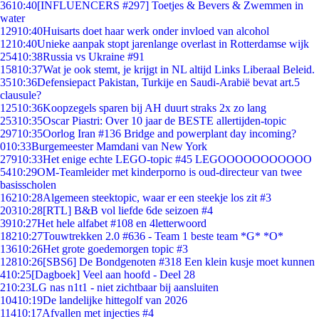
36
10:40
[INFLUENCERS #297] Toetjes & Bevers & Zwemmen in
water
129
10:40
Huisarts doet haar werk onder invloed van alcohol
12
10:40
Unieke aanpak stopt jarenlange overlast in Rotterdamse wijk
254
10:38
Russia vs Ukraine #91
158
10:37
Wat je ook stemt, je krijgt in NL altijd Links Liberaal Beleid.
35
10:36
Defensiepact Pakistan, Turkije en Saudi-Arabië bevat art.5
clausule?
125
10:36
Koopzegels sparen bij AH duurt straks 2x zo lang
253
10:35
Oscar Piastri: Over 10 jaar de BESTE allertijden-topic
297
10:35
Oorlog Iran #136 Bridge and powerplant day incoming?
0
10:33
Burgemeester Mamdani van New York
279
10:33
Het enige echte LEGO-topic #45 LEGOOOOOOOOOOO
54
10:29
OM-Teamleider met kinderporno is oud-directeur van twee
basisscholen
162
10:28
Algemeen steektopic, waar er een steekje los zit #3
203
10:28
[RTL] B&B vol liefde 6de seizoen #4
39
10:27
Het hele alfabet #108 en 4letterwoord
182
10:27
Touwtrekken 2.0 #636 - Team 1 beste team *G* *O*
136
10:26
Het grote goedemorgen topic #3
128
10:26
[SBS6] De Bondgenoten #318 Een klein kusje moet kunnen
4
10:25
[Dagboek] Veel aan hoofd - Deel 28
2
10:23
LG nas n1t1 - niet zichtbaar bij aansluiten
104
10:19
De landelijke hittegolf van 2026
114
10:17
Afvallen met injecties #4