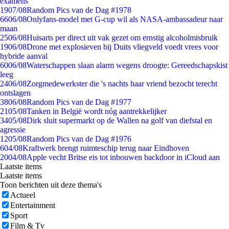
examens
19
07/08
Random Pics van de Dag #1978
66
06/08
Onlyfans-model met G-cup wil als NASA-ambassadeur naar
maan
25
06/08
Huisarts per direct uit vak gezet om ernstig alcoholmisbruik
19
06/08
Drone met explosieven bij Duits vliegveld voedt vrees voor
hybride aanval
60
06/08
Waterschappen slaan alarm wegens droogte: Gereedschapskist
leeg
24
06/08
Zorgmedewerkster die 's nachts haar vriend bezocht terecht
ontslagen
38
06/08
Random Pics van de Dag #1977
21
05/08
Tanken in België wordt nóg aantrekkelijker
34
05/08
Dirk sluit supermarkt op de Wallen na golf van diefstal en
agressie
12
05/08
Random Pics van de Dag #1976
6
04/08
Kraftwerk brengt ruimteschip terug naar Eindhoven
20
04/08
Apple vecht Britse eis tot inbouwen backdoor in iCloud aan
Laatste items
Laatste items
Toon berichten uit deze thema's
Actueel
Entertainment
Sport
Film & Tv