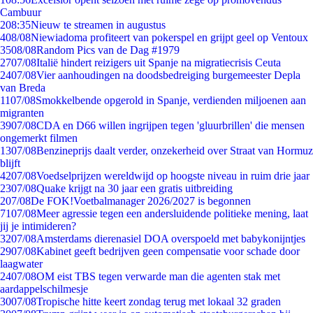
Cambuur
2
08:35
Nieuw te streamen in augustus
4
08/08
Niewiadoma profiteert van pokerspel en grijpt geel op Ventoux
35
08/08
Random Pics van de Dag #1979
27
07/08
Italië hindert reizigers uit Spanje na migratiecrisis Ceuta
24
07/08
Vier aanhoudingen na doodsbedreiging burgemeester Depla
van Breda
11
07/08
Smokkelbende opgerold in Spanje, verdienden miljoenen aan
migranten
39
07/08
CDA en D66 willen ingrijpen tegen 'gluurbrillen' die mensen
ongemerkt filmen
13
07/08
Benzineprijs daalt verder, onzekerheid over Straat van Hormuz
blijft
42
07/08
Voedselprijzen wereldwijd op hoogste niveau in ruim drie jaar
23
07/08
Quake krijgt na 30 jaar een gratis uitbreiding
2
07/08
De FOK!Voetbalmanager 2026/2027 is begonnen
71
07/08
Meer agressie tegen een andersluidende politieke mening, laat
jij je intimideren?
32
07/08
Amsterdams dierenasiel DOA overspoeld met babykonijntjes
29
07/08
Kabinet geeft bedrijven geen compensatie voor schade door
laagwater
24
07/08
OM eist TBS tegen verwarde man die agenten stak met
aardappelschilmesje
30
07/08
Tropische hitte keert zondag terug met lokaal 32 graden