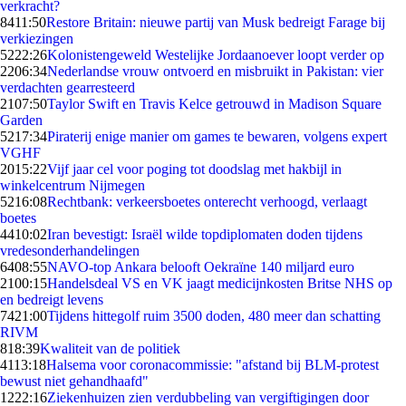
verkracht?
84
11:50
Restore Britain: nieuwe partij van Musk bedreigt Farage bij
verkiezingen
52
22:26
Kolonistengeweld Westelijke Jordaanoever loopt verder op
22
06:34
Nederlandse vrouw ontvoerd en misbruikt in Pakistan: vier
verdachten gearresteerd
21
07:50
Taylor Swift en Travis Kelce getrouwd in Madison Square
Garden
52
17:34
Piraterij enige manier om games te bewaren, volgens expert
VGHF
20
15:22
Vijf jaar cel voor poging tot doodslag met hakbijl in
winkelcentrum Nijmegen
52
16:08
Rechtbank: verkeersboetes onterecht verhoogd, verlaagt
boetes
44
10:02
Iran bevestigt: Israël wilde topdiplomaten doden tijdens
vredesonderhandelingen
64
08:55
NAVO-top Ankara belooft Oekraïne 140 miljard euro
21
00:15
Handelsdeal VS en VK jaagt medicijnkosten Britse NHS op
en bedreigt levens
74
21:00
Tijdens hittegolf ruim 3500 doden, 480 meer dan schatting
RIVM
8
18:39
Kwaliteit van de politiek
41
13:18
Halsema voor coronacommissie: "afstand bij BLM-protest
bewust niet gehandhaafd"
12
22:16
Ziekenhuizen zien verdubbeling van vergiftigingen door