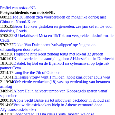
Profiel van noizzieNL
Postgeschiedenis van noizzieNL
6
08:23
Hoe 30 landen zich voorbereiden op mogelijke oorlog met
China en Noord-Korea
11
05:35
Broer 135 keer gestoken en gesneden: zes jaar cel en tbs voor
doodslag Gouda
57
08:22
EU bekritiseert Meta en TikTok om verspreiden desinformatie
Ceuta
57
02:32
Dikke Van Dale neemt 'vulvalippen' op: 'stigma op
schaamlippen doorbreken'
30
22:20
Tropische hitte keert zondag terug met lokaal 32 graden
34
01:01
Kind overleden na aanrijding door AH-bestelbus in Dordrecht
18
16:36
Datalek bij Bol en de Bijenkorf na cyberaanval op logistiek
partner Ceva
23
14:17
Long live the 7th of October
17
16:41
Italiaanse vrouw wint 1 miljoen, gooit kraslot per abuis weg
21
19:34
OM: vierde verdachte (18) vast op verdenking van beramen
aanslag
34
09:49
Albert Heijn halveert tempo van Koopzegels sparen vanaf
september
20
00:18
Apple vecht Britse eis tot inbouwen backdoor in iCloud aan
59
14:06
Vrouw die asielzoekers hielp in Athene vermoord door
Afghaanse asielzoeker
46
21:30
Spoedberaad EU na crisis Ceuta, moeten we onze