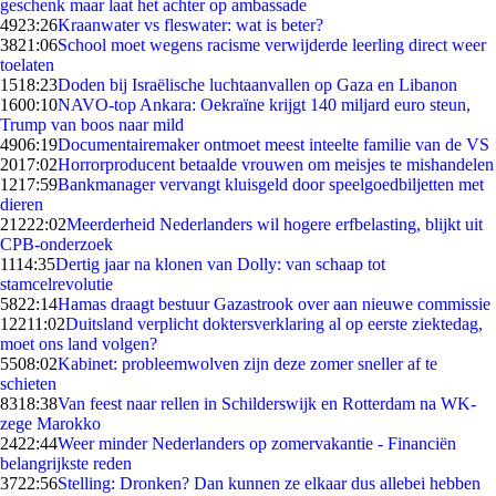
geschenk maar laat het achter op ambassade
49
23:26
Kraanwater vs fleswater: wat is beter?
38
21:06
School moet wegens racisme verwijderde leerling direct weer
toelaten
15
18:23
Doden bij Israëlische luchtaanvallen op Gaza en Libanon
16
00:10
NAVO-top Ankara: Oekraïne krijgt 140 miljard euro steun,
Trump van boos naar mild
49
06:19
Documentairemaker ontmoet meest inteelte familie van de VS
20
17:02
Horrorproducent betaalde vrouwen om meisjes te mishandelen
12
17:59
Bankmanager vervangt kluisgeld door speelgoedbiljetten met
dieren
212
22:02
Meerderheid Nederlanders wil hogere erfbelasting, blijkt uit
CPB-onderzoek
11
14:35
Dertig jaar na klonen van Dolly: van schaap tot
stamcelrevolutie
58
22:14
Hamas draagt bestuur Gazastrook over aan nieuwe commissie
122
11:02
Duitsland verplicht doktersverklaring al op eerste ziektedag,
moet ons land volgen?
55
08:02
Kabinet: probleemwolven zijn deze zomer sneller af te
schieten
83
18:38
Van feest naar rellen in Schilderswijk en Rotterdam na WK-
zege Marokko
24
22:44
Weer minder Nederlanders op zomervakantie - Financiën
belangrijkste reden
37
22:56
Stelling: Dronken? Dan kunnen ze elkaar dus allebei hebben