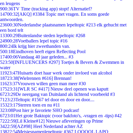
en leugens
9
00:36
TV Time (tracking app) stopt! Alternatief?
147
00:32
[AKQ] #3384 Topic met vragen. En soms goede
antwoorden.
236
00:30
Nederlandse plaatsnamen lepeltopic #213 elk gehucht met
een bord telt
133
00:29
Buitenlandse steden lepeltopic #268
249
00:28
Voetballers lepel topic #16
8
00:24
Ik krijg hier zweethanden van.
5
00:18
Eindhoven heeft eigen Reflecting Pool
174
00:06
Vandaag 40 jaar geleden... #3
5
23:50
[INFLUENCERS #297] Toetjes & Bevers & Zwemmen in
water
119
23:47
Huisarts doet haar werk onder invloed van alcohol
187
23:38
[Wielrennen #616] Brennan!
116
23:37
Vrouwen willen geen man meer #30
175
23:31
[WLR SC #417] Nieuw deel openen was kaputt
67
23:29
De neergang van Duitsland als lichtend voorbeeld #3
71
23:23
Teltopic #1567 tel door en door en door....
153
23:17
Sterren toen en nu #11
3
23:08
Post hier je favoriete SHO podcast!
67
23:01
Het grote Baktopic (voor bakfoto's, -vragen en -tips) #42
72
22:59
[Lil Kleine#12] Nieuwe afleveringen op Prime
34
22:59
[AZ#98] Heel Nederland achter AZ
138
22:54
Meisjesnamenlepeltopic #367 LOOOOL LAPO