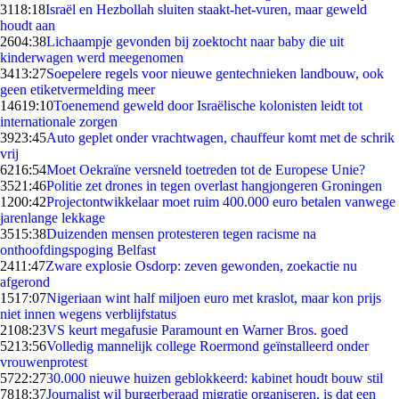
31
18:18
Israël en Hezbollah sluiten staakt-het-vuren, maar geweld
houdt aan
26
04:38
Lichaampje gevonden bij zoektocht naar baby die uit
kinderwagen werd meegenomen
34
13:27
Soepelere regels voor nieuwe gentechnieken landbouw, ook
geen etiketvermelding meer
146
19:10
Toenemend geweld door Israëlische kolonisten leidt tot
internationale zorgen
39
23:45
Auto geplet onder vrachtwagen, chauffeur komt met de schrik
vrij
62
16:54
Moet Oekraïne versneld toetreden tot de Europese Unie?
35
21:46
Politie zet drones in tegen overlast hangjongeren Groningen
12
00:42
Projectontwikkelaar moet ruim 400.000 euro betalen vanwege
jarenlange lekkage
35
15:38
Duizenden mensen protesteren tegen racisme na
onthoofdingspoging Belfast
24
11:47
Zware explosie Osdorp: zeven gewonden, zoekactie nu
afgerond
15
17:07
Nigeriaan wint half miljoen euro met kraslot, maar kon prijs
niet innen wegens verblijfstatus
21
08:23
VS keurt megafusie Paramount en Warner Bros. goed
52
13:56
Volledig mannelijk college Roermond geïnstalleerd onder
vrouwenprotest
57
22:27
30.000 nieuwe huizen geblokkeerd: kabinet houdt bouw stil
78
18:37
Journalist wil burgerberaad migratie organiseren, is dat een