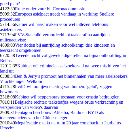
goed plan?
41
22:39
Rutte onder vuur bij Coronacommissie
50
09:32
Europees asielpact treedt vandaag in werking: Snellere
procedures
57
14:56
Kamer wil haast maken voor wet uitlezen telefoons
asielzoekers
77
13:04
PVV-Statenlid veroordeeld tot taakstraf na aanrijden
milieuactiviste
48
09:03
Vier doden bij aanrijding schoolkamp: drie kinderen en
leerkracht omgekomen
67
20:58
Tweede nacht vol geweldadige rellen na bijna onthoofding in
Belfast
129
12:35
Kabinet wil criminele asielzoekers al na twee misdrijven het
land uit
63
08:34
Ben & Jerry’s promoot het binnenhalen van meer asielzoekers:
Vluchtelingen Welkom
47
15:28
PvdD wil oranjeversiering van bomen: 'gelul', zeggen
bewoners
23
18:08
Kabinet wil pepperspray toestaan voor ernstig bedreigden
70
16:11
Belgische rechter: taakstrafjes wegens brute verkrachting en
verspreiden van video's daarvan
29
09:31
Pentagon beschouwt Alibaba, Baidu en BYD als
toeleveranciers van het Chinese leger
20
10:40
Megafestatie maakt na ruim 20 jaar comeback in Jaarbeurs
Utrecht