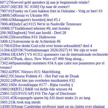
6
07:27
Hoeveel geld spendeer jij aan je beginnende relatie?
282
07:26
[CRE SC #160] Op naar de zomer!!
79
07:01
Franky en Coen bakken friet in Oekraïne - Volg ze hier! #3
248
06:54
Russia vs Ukraine #91
19
06:43
Managarm's boerderij deel #5.1
78
06:40
[IndyCar] #115 We're in Nashville Tennessee
169
06:37
Traditioneel tekenen #6; met honden
2
06:36
[Dagboek] Veel aan hoofd - Deel 28
41
06:23
Horrorfilms #33: Halloween
34
06:12
Astronomie in de Achtertuin #6
117
06:02
Hoe denkt God echt over homo-seksualiteit? deel 4
112
04:42
[FOK!Voetbalmanager 2026/2027] #1 We zijn er weer
299
04:18
[AMV] VS #1312 spammers van de internationale rechtsorde
214
03:47
Punk, disco, New Wave of? #60 Sing along...
73
02:44
Spaanstalige nummers #34 A que calor nos pasaremos por el
verano?
78
02:42
PDC Nieuws #15: Matchfixing
46
02:35
Chinese Politiek #1 - Het Pad van de Draak
282
02:24
Post hier pas overleden muzikanten #32
28
02:19
De Avondetappe #177 - Bijna voorbij :(
198
02:00
[RTL] B&B vol liefde 6de seizoen #4
258
01:52
[UFO/UAP] #16 The Age of Disclosure
121
01:45
Koopzegels sparen bij AH duurt straks 2x zo lang
16
01:21
Ik rook nog steeds
145
00:50
Jonge Cambridge professor stapt op na claims over plagiaat