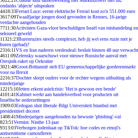
50
22:21
Coalitie sluit samenwerking met Markuszower niet uit,
ondanks 'abjecte' uitspraken
44
18:33
Ferrari Luce: eerste elektrische Ferrari kost zo'n 551.000 euro
36
17:09
Twaalfjarige jongen dood gevonden in Rennes, 16-jarige
verdachte aangehouden
77
11:30
Activisten Gaza-vloot beschuldigen Israël van mishandeling en
seksueel geweld
113
21:23
Burenruzies steeds complexer, heb jij wel eens ruzie met je
buren (gehad)?
23
16:11
VS en Iran naderen vredesdeal: besluit binnen 48 uur verwacht
46
11:09
Zelensky waarschuwt voor nieuwe Russische aanval met
Oresjnik-raket op Oekraïne
30
21:48
Groot-Brittannië stelt EU gemeenschappelijke goederenmarkt
voor na Brexit
22
16:37
Dochter sleept ouders voor de rechter wegens uitbuiting als
minderjarige
122
15:10
Jetten erkent asielcrisis: 'Het is gewoon een bende'
41
01:41
Kabinet werkt aan handelsverbod voor producten uit
Israëlische nederzettingen
19
09:03
Erdogan sluit liberale Bilgi Universiteit Istanbul met
presidentieel decreet
14
08:41
Minderjarigen aangehouden na bewuste 'phishing'-val
8
23:51
Vermist: Ninthe 13-jaar
93
13:03
Verborgen jodenhaat op TikTok: hoe codes en emoji's
antisemitisme camoufleren