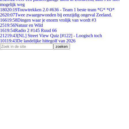
mogelijk weg
180
20:19
Touwtrekken 2.0 #636 - Team 1 beste team *G* *O*
26
20:07
Twee zwaargewonden bij eenzijdig ongeval Zeeland.
166
19:58
Dingen waar je enorm vrolijk van wordt #3
25
19:56
Natuur en Wild
16
19:54
Radio 2 #145 Ruud 66
212
19:43
[NL] Street View Quiz [#122] - Loogisch toch
101
19:43
De landelijke hittegolf van 2026