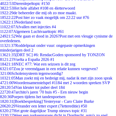
40
22:53
Dierenlepeltopic #150
38
22:53
Het hele alfabet #108 en 4letterwoord
19
22:29
de beheerder die mij oh zo moe maakt.
185
22:22
Post hier zo vaak mogelijk om 22:22 uur #76
126
22:13
Nederland toen
110
22:07
Afvallen met injecties #4
11
22:07
Algemeen Luchtvaarttopic #61
249
21:52
Wie gaan er dood in 2026?Post met een vleugje cynisme de
overledenen.
113
21:37
Roddelpraat onder vuur: ongepaste opmerkingen
minderjarigen deel 2
136
21:35
[DRT SC] #6: RendacGoden sponsored by TONZON
81
21:23
Vuelta a España 2026 #1
184
21:18
NEC #77: Wat een seizoen is dit zeg
63
21:07
Zou je vreemdgaan in een relatie kunnen vergeven?
3
21:06
Scholensysteem tegenwoordig?
103
21:05
Man zoekt mij en bedreigt mij, nadat ik met zijn zoon sprak
47
21:00
Woordensamenstelspel #1184 met 2 woorden spreken SVP
281
20:54
Van kleuter tot puber deel 184
227
20:47
archito's jaren '70 huis #5 - Een nieuw begin
8
20:36
Poepen tijdens het tandenpoetsen
18
20:31
[Boekbespreking] Yesteryear - Caro Claire Burke
206
20:29
Verander een letter expert (7lettereditie) #50
63
20:27
Het grote dagelijkse Trump nieuws topic #31
23
20:22
Weer een parkeergarage dicht in Dordrecht, auto's zo snel