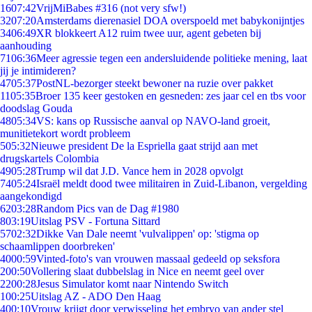
16
07:42
VrijMiBabes #316 (not very sfw!)
32
07:20
Amsterdams dierenasiel DOA overspoeld met babykonijntjes
34
06:49
XR blokkeert A12 ruim twee uur, agent gebeten bij
aanhouding
71
06:36
Meer agressie tegen een andersluidende politieke mening, laat
jij je intimideren?
47
05:37
PostNL-bezorger steekt bewoner na ruzie over pakket
11
05:35
Broer 135 keer gestoken en gesneden: zes jaar cel en tbs voor
doodslag Gouda
48
05:34
VS: kans op Russische aanval op NAVO-land groeit,
munitietekort wordt probleem
5
05:32
Nieuwe president De la Espriella gaat strijd aan met
drugskartels Colombia
49
05:28
Trump wil dat J.D. Vance hem in 2028 opvolgt
74
05:24
Israël meldt dood twee militairen in Zuid-Libanon, vergelding
aangekondigd
62
03:28
Random Pics van de Dag #1980
8
03:19
Uitslag PSV - Fortuna Sittard
57
02:32
Dikke Van Dale neemt 'vulvalippen' op: 'stigma op
schaamlippen doorbreken'
40
00:59
Vinted-foto's van vrouwen massaal gedeeld op seksfora
2
00:50
Vollering slaat dubbelslag in Nice en neemt geel over
22
00:28
Jesus Simulator komt naar Nintendo Switch
1
00:25
Uitslag AZ - ADO Den Haag
4
00:10
Vrouw krijgt door verwisseling het embryo van ander stel