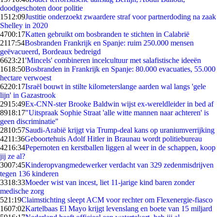
doodgeschoten door politie
15
12:09
Justitie onderzoekt zwaardere straf voor partnerdoding na zaak
Shelley in 2020
47
00:17
Katten gebruikt om bosbranden te stichten in Calabrië
21
17:54
Bosbranden Frankrijk en Spanje: ruim 250.000 mensen
geëvacueerd, Bordeaux bedreigd
66
23:21
'Mincels' combineren incelcultuur met salafistische ideeën
16
18:50
Bosbranden in Frankrijk en Spanje: 80.000 evacuaties, 55.000
hectare verwoest
62
20:17
Israël bouwt in stilte kilometerslange aarden wal langs 'gele
lijn' in Gazastrook
29
15:49
Ex-CNN-ster Brooke Baldwin wijst ex-wereldleider in bed af
89
18:17
"Uitspraak Sophie Straat 'alle witte mannen naar achteren' is
geen discriminatie"
28
10:57
Saudi-Arabië krijgt via Trump-deal kans op uraniumverrijking
42
11:36
Geboortehuis Adolf Hitler in Braunau wordt politiebureau
42
16:34
Pepernoten en kerstballen liggen al weer in de schappen, koop
jij ze al?
30
07:45
Kinderopvangmedewerker verdacht van 329 zedenmisdrijven
tegen 136 kinderen
33
18:33
Moeder wist van incest, liet 11-jarige kind baren zonder
medische zorg
5
21:19
Claimstichting sleept ACM voor rechter om Flexenergie-fiasco
16
07:02
Kartelbaas El Mayo krijgt levenslang en boete van 15 miljard