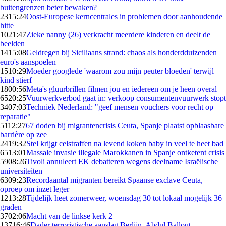
buitengrenzen beter bewaken?
23
15:24
Oost-Europese kerncentrales in problemen door aanhoudende
hitte
10
21:47
Zieke nanny (26) verkracht meerdere kinderen en deelt de
beelden
14
15:08
Geldregen bij Siciliaans strand: chaos als honderdduizenden
euro's aanspoelen
15
10:29
Moeder googlede 'waarom zou mijn peuter bloeden' terwijl
kind stierf
18
00:56
Meta's gluurbrillen filmen jou en iedereen om je heen overal
65
20:25
Vuurwerkverbod gaat in: verkoop consumentenvuurwerk stopt
34
07:03
Techniek Nederland: "geef mensen vouchers voor recht op
reparatie"
51
12:27
67 doden bij migrantencrisis Ceuta, Spanje plaatst opblaasbare
barrière op zee
24
19:32
Stel krijgt celstraffen na levend koken baby in veel te heet bad
65
13:01
Massale invasie illegale Marokkanen in Spanje ontketent crisis
59
08:26
Tivoli annuleert EK debatteren wegens deelname Israëlische
universiteiten
63
09:23
Recordaantal migranten bereikt Spaanse exclave Ceuta,
oproep om inzet leger
12
13:28
Tijdelijk heet zomerweer, woensdag 30 tot lokaal mogelijk 36
graden
37
02:06
Macht van de linkse kerk 2
137
16:46
Dader terroristische aanslag Berlijn, Abdul Ballout,