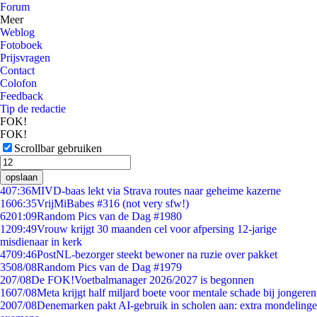
Forum
Meer
Weblog
Fotoboek
Prijsvragen
Contact
Colofon
Feedback
Tip de redactie
FOK!
FOK!
Scrollbar gebruiken
opslaan
4
07:36
MIVD-baas lekt via Strava routes naar geheime kazerne
16
06:35
VrijMiBabes #316 (not very sfw!)
62
01:09
Random Pics van de Dag #1980
12
09:49
Vrouw krijgt 30 maanden cel voor afpersing 12-jarige
misdienaar in kerk
47
09:46
PostNL-bezorger steekt bewoner na ruzie over pakket
35
08/08
Random Pics van de Dag #1979
2
07/08
De FOK!Voetbalmanager 2026/2027 is begonnen
16
07/08
Meta krijgt half miljard boete voor mentale schade bij jongeren
20
07/08
Denemarken pakt AI-gebruik in scholen aan: extra mondelinge