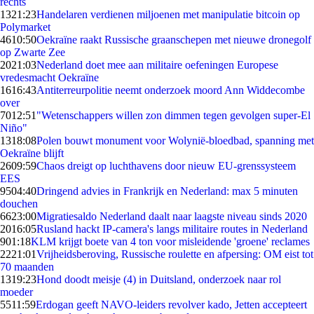
rechts
13
21:23
Handelaren verdienen miljoenen met manipulatie bitcoin op
Polymarket
46
10:50
Oekraïne raakt Russische graanschepen met nieuwe dronegolf
op Zwarte Zee
20
21:03
Nederland doet mee aan militaire oefeningen Europese
vredesmacht Oekraïne
16
16:43
Antiterreurpolitie neemt onderzoek moord Ann Widdecombe
over
70
12:51
"Wetenschappers willen zon dimmen tegen gevolgen super-El
Niño"
13
18:08
Polen bouwt monument voor Wolynië-bloedbad, spanning met
Oekraïne blijft
26
09:59
Chaos dreigt op luchthavens door nieuw EU-grenssysteem
EES
95
04:40
Dringend advies in Frankrijk en Nederland: max 5 minuten
douchen
66
23:00
Migratiesaldo Nederland daalt naar laagste niveau sinds 2020
20
16:05
Rusland hackt IP-camera's langs militaire routes in Nederland
9
01:18
KLM krijgt boete van 4 ton voor misleidende 'groene' reclames
22
21:01
Vrijheidsberoving, Russische roulette en afpersing: OM eist tot
70 maanden
13
19:23
Hond doodt meisje (4) in Duitsland, onderzoek naar rol
moeder
55
11:59
Erdogan geeft NAVO-leiders revolver kado, Jetten accepteert