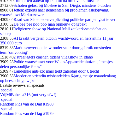
51
07:50
Trump stelt aanval op Iran uit na druk van Golfstaten
37
12:09
Schoten gelost bij Moskee in San-Diego: minstens 5 doden
89
08:01
Jetten: experts naar gemeenten bij problemen asielopvang,
waarschuwt Markuszower
43
09:05
Raad van State: ledenverplichting politieke partijen gaat te ver
31
00:52
De pee pee poo poo man opnieuw opgepakt
28
10:11
Religieuze show op National Mall zet kerk-staatdebat op
scherp
23
08:55
AI kraakt vergeten bitcoin-wachtwoord en herstelt na 11 jaar
350.000 euro
83
19:38
Markuszower opnieuw onder vuur door gebruik omstreden
term 'omvolking'
15
18:40
2 straaljagers crashen tijdens vliegshow in Idaho
39
09:28
Politie waarschuwt voor WhatsApp-meidenhuizen, "meisjes
delen persoonlijke foto's"
53
09:47
Landelijke anti-azc mars trekt zaterdag door Utrecht
39
00:38
Moeder en vriendin mishandelden 6-jarig meisje maandenlang
op beestachtige wijze
Laatste reviews en specials
special
VrijMiBabes #316 (not very sfw!)
special
Random Pics van de Dag #1980
special
Random Pics van de Dag #1979