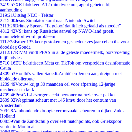
34
19:57
XR blokkeert A12 ruim twee uur, agent gebeten bij
aanhouding
3
19:21
Uitslag NEC - Telstar
22
15:00
Jesus Simulator komt naar Nintendo Switch
31
13:26
Britney Spears: "Ik geloof dat ik heb gefaald als moeder"
48
12:42
VS: kans op Russische aanval op NAVO-land groeit,
munitietekort wordt probleem
11
12:28
Broer 135 keer gestoken en gesneden: zes jaar cel en tbs voor
doodslag Gouda
21
12:17
RIVM vindt PFAS in al de geteste moedermelk, borstvoeding
blijft advies
57
10:16
EU bekritiseert Meta en TikTok om verspreiden desinformatie
Ceuta
43
09:53
Houthi's vallen Saoedi-Arabië en Jemen aan, dreigen met
blokkade olieroute
12
09:49
Vrouw krijgt 30 maanden cel voor afpersing 12-jarige
misdienaar in kerk
47
09:46
PostNL-bezorger steekt bewoner na ruzie over pakket
26
09:32
Wegpiraat scheurt met 146 km/u door het centrum van
Amsterdam
7
09:28
Aanhoudende droogte veroorzaakt scheuren in dijken Zuid-
Holland
0
08:59
Van de Zandschulp overleeft matchpoints, ook Griekspoor
verder in Montreal
1
08:56
Excelsior opent seizoen met ruime zege op promovendus