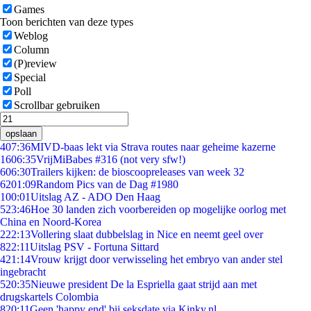
Games
Toon berichten van deze types
Weblog
Column
(P)review
Special
Poll
Scrollbar gebruiken
opslaan
4
07:36
MIVD-baas lekt via Strava routes naar geheime kazerne
16
06:35
VrijMiBabes #316 (not very sfw!)
6
06:30
Trailers kijken: de bioscoopreleases van week 32
62
01:09
Random Pics van de Dag #1980
1
00:01
Uitslag AZ - ADO Den Haag
5
23:46
Hoe 30 landen zich voorbereiden op mogelijke oorlog met
China en Noord-Korea
2
22:13
Vollering slaat dubbelslag in Nice en neemt geel over
8
22:11
Uitslag PSV - Fortuna Sittard
4
21:14
Vrouw krijgt door verwisseling het embryo van ander stel
ingebracht
5
20:35
Nieuwe president De la Espriella gaat strijd aan met
drugskartels Colombia
8
20:11
Geen 'happy end' bij seksdate via Kinky.nl