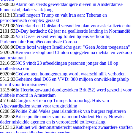
59
08:03
Alarm om steeds gewelddadigere dieven in Amsterdamse
binnenstad, dader vaak jong
91
13:13
Israël negeert Trump en valt Iran aan: Teheran en
petrochemisch complex geraakt
57
21:08
Nederland en Duitsland versnellen plan voor asiel-uitzetcentra
21
01:53
D-Day herdacht: 82 jaar na geallieerde landing in Normandië
44
08:05
Van Dissel erkent weinig fouten tijdens verhoor bij
Parlementaire Enquêtecommissie Corona
68
08:00
Duits hotel weigert Israëlische gast: "Geen Joden toegestaan"
50
20:26
Beroemde vloghond Chutou opgegeten na diefstal en verkoop
aan restaurant
32
16:55
NOS vindt 23 afbeeldingen personen jonger dan 18 op
motherless.com
69
20:46
Gedwongen homogenezing wordt waarschijnlijk verboden
55
12:03
Geheime deal D66 en VVD: 380 miljoen ontwikkelingshulp
in ruil voor terrorismewet
13
15:46
In Heerhugowaard doodgestoken Brit (52) werd gezocht voor
dubbele moord in Amsterdam
45
16:44
Congres zet rem op Trumps Iran-oorlog: Huis van
Afgevaardigden stemt voor terugtrekking
62
08:59
Politie Zuid-Wales gaat islamkritiek van burgers registreren
82
09:58
Britse politie onder vuur na moord student Henry Nowak:
dader misleidde agenten en is veroordeeld tot levenslang
51
23:12
Kabinet wil demonstratierecht aanscherpen: zwaardere straffen
en meer bevoegdheden burgemeesters