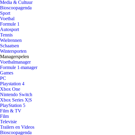
Media & Cultuur
Bioscoopagenda
Sport
Voetbal
Formule 1
Autosport
Tennis
Wielrennen
Schaatsen
Wintersporten
Managerspelen
Voetbalmanager
Formule 1-manager
Games
PC
Playstation 4
Xbox One
Nintendo Switch
Xbox Series X|S
PlayStation 5
Film & TV
Film
Televisie
Trailers en Videos
Bioscoopagenda