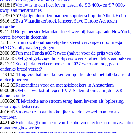
81
18:16
Vrouw is in een heel leven tussen de € 3.400,- en € 7.000,-
kwijt aan menstruaties
123
20:35
19-jarige door tien mannen kapotgeschopt in Albert-Heijn
96
16:19
Eva Vlaardingerbroek lanceert Save Europe Act tegen
migratie
92
11:11
Burgemeester Mamdani bleef weg bij Israel-parade NewYork,
eerste boycot in decennia
72
18:17
Trump wil onafhankelijkheidsfeest vervangen door mega
MAGA-rally na afzeggingen
20
08:35
Fun met Funda #357: twee (halve) voor de prijs van één
31
22:45
OM gaat gelovige thuisblijvers weer strafrechtelijk aanpakken
82
13:12
Snap jij dat verkeersboetes in 2027 weer omhoog gaan
ondanks breed verzet?
149
14:54
Tuig voetbalt met kuiken en rijdt het dood met fatbike: trend
onder jongeren
45
12:33
Reuzen­diner voor en met asielzoekers in Amsterdam
69
09:00
OM eist werkstraf tegen PVV-Statenlid om aanrijden XR-
demonstrante
105
06:07
Elektrische auto stroom terug laten leveren als 'oplossing'
voor capaciteitscrisis
40
16:42
Vrouwen zijn aantrekkelijker, vinden zowel mannen als
vrouwen
44
21:48
Biden daagt ministerie van Justitie voor rechter om privé-audio
opnamen ghostwriter