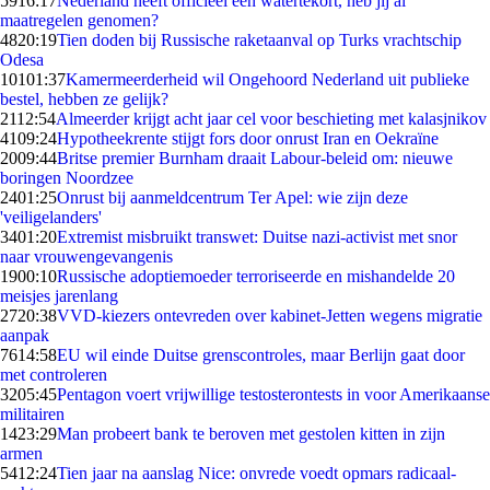
59
16:17
Nederland heeft officieel een watertekort, heb jij al
maatregelen genomen?
48
20:19
Tien doden bij Russische raketaanval op Turks vrachtschip
Odesa
101
01:37
Kamermeerderheid wil Ongehoord Nederland uit publieke
bestel, hebben ze gelijk?
21
12:54
Almeerder krijgt acht jaar cel voor beschieting met kalasjnikov
41
09:24
Hypotheekrente stijgt fors door onrust Iran en Oekraïne
20
09:44
Britse premier Burnham draait Labour-beleid om: nieuwe
boringen Noordzee
24
01:25
Onrust bij aanmeldcentrum Ter Apel: wie zijn deze
'veiligelanders'
34
01:20
Extremist misbruikt transwet: Duitse nazi-activist met snor
naar vrouwengevangenis
19
00:10
Russische adoptiemoeder terroriseerde en mishandelde 20
meisjes jarenlang
27
20:38
VVD-kiezers ontevreden over kabinet-Jetten wegens migratie
aanpak
76
14:58
EU wil einde Duitse grenscontroles, maar Berlijn gaat door
met controleren
32
05:45
Pentagon voert vrijwillige testosterontests in voor Amerikaanse
militairen
14
23:29
Man probeert bank te beroven met gestolen kitten in zijn
armen
54
12:24
Tien jaar na aanslag Nice: onvrede voedt opmars radicaal-