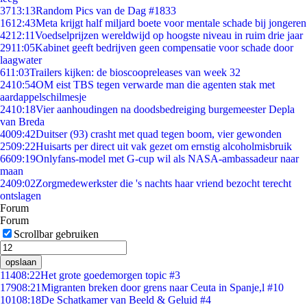
37
13:13
Random Pics van de Dag #1833
16
12:43
Meta krijgt half miljard boete voor mentale schade bij jongeren
42
12:11
Voedselprijzen wereldwijd op hoogste niveau in ruim drie jaar
29
11:05
Kabinet geeft bedrijven geen compensatie voor schade door
laagwater
6
11:03
Trailers kijken: de bioscoopreleases van week 32
24
10:54
OM eist TBS tegen verwarde man die agenten stak met
aardappelschilmesje
24
10:18
Vier aanhoudingen na doodsbedreiging burgemeester Depla
van Breda
40
09:42
Duitser (93) crasht met quad tegen boom, vier gewonden
25
09:22
Huisarts per direct uit vak gezet om ernstig alcoholmisbruik
66
09:19
Onlyfans-model met G-cup wil als NASA-ambassadeur naar
maan
24
09:02
Zorgmedewerkster die 's nachts haar vriend bezocht terecht
ontslagen
Forum
Forum
Scrollbar gebruiken
opslaan
114
08:22
Het grote goedemorgen topic #3
179
08:21
Migranten breken door grens naar Ceuta in Spanje,l #10
101
08:18
De Schatkamer van Beeld & Geluid #4