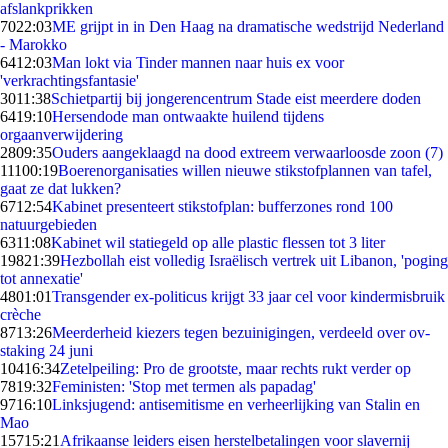
afslankprikken
70
22:03
ME grijpt in in Den Haag na dramatische wedstrijd Nederland
- Marokko
64
12:03
Man lokt via Tinder mannen naar huis ex voor
'verkrachtingsfantasie'
30
11:38
Schietpartij bij jongerencentrum Stade eist meerdere doden
64
19:10
Hersendode man ontwaakte huilend tijdens
orgaanverwijdering
28
09:35
Ouders aangeklaagd na dood extreem verwaarloosde zoon (7)
111
00:19
Boerenorganisaties willen nieuwe stikstofplannen van tafel,
gaat ze dat lukken?
67
12:54
Kabinet presenteert stikstofplan: bufferzones rond 100
natuurgebieden
63
11:08
Kabinet wil statiegeld op alle plastic flessen tot 3 liter
198
21:39
Hezbollah eist volledig Israëlisch vertrek uit Libanon, 'poging
tot annexatie'
48
01:01
Transgender ex-politicus krijgt 33 jaar cel voor kindermisbruik
crèche
87
13:26
Meerderheid kiezers tegen bezuinigingen, verdeeld over ov-
staking 24 juni
104
16:34
Zetelpeiling: Pro de grootste, maar rechts rukt verder op
78
19:32
Feministen: 'Stop met termen als papadag'
97
16:10
Linksjugend: antisemitisme en verheerlijking van Stalin en
Mao
157
15:21
Afrikaanse leiders eisen herstelbetalingen voor slavernij