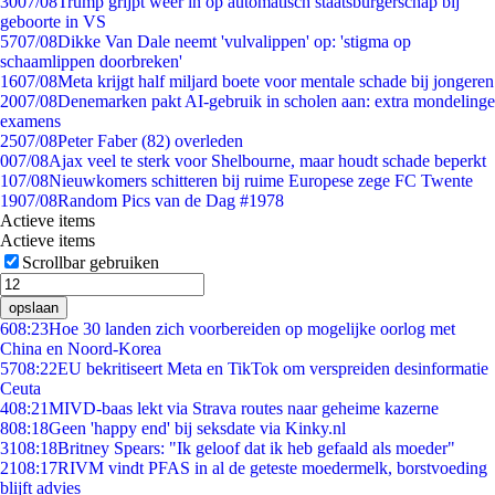
30
07/08
Trump grijpt weer in op automatisch staatsburgerschap bij
geboorte in VS
57
07/08
Dikke Van Dale neemt 'vulvalippen' op: 'stigma op
schaamlippen doorbreken'
16
07/08
Meta krijgt half miljard boete voor mentale schade bij jongeren
20
07/08
Denemarken pakt AI-gebruik in scholen aan: extra mondelinge
examens
25
07/08
Peter Faber (82) overleden
0
07/08
Ajax veel te sterk voor Shelbourne, maar houdt schade beperkt
1
07/08
Nieuwkomers schitteren bij ruime Europese zege FC Twente
19
07/08
Random Pics van de Dag #1978
Actieve items
Actieve items
Scrollbar gebruiken
opslaan
6
08:23
Hoe 30 landen zich voorbereiden op mogelijke oorlog met
China en Noord-Korea
57
08:22
EU bekritiseert Meta en TikTok om verspreiden desinformatie
Ceuta
4
08:21
MIVD-baas lekt via Strava routes naar geheime kazerne
8
08:18
Geen 'happy end' bij seksdate via Kinky.nl
31
08:18
Britney Spears: "Ik geloof dat ik heb gefaald als moeder"
21
08:17
RIVM vindt PFAS in al de geteste moedermelk, borstvoeding
blijft advies