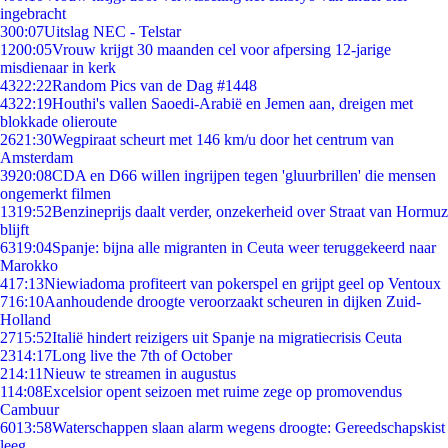
ingebracht
3
00:07
Uitslag NEC - Telstar
12
00:05
Vrouw krijgt 30 maanden cel voor afpersing 12-jarige
misdienaar in kerk
43
22:22
Random Pics van de Dag #1448
43
22:19
Houthi's vallen Saoedi-Arabië en Jemen aan, dreigen met
blokkade olieroute
26
21:30
Wegpiraat scheurt met 146 km/u door het centrum van
Amsterdam
39
20:08
CDA en D66 willen ingrijpen tegen 'gluurbrillen' die mensen
ongemerkt filmen
13
19:52
Benzineprijs daalt verder, onzekerheid over Straat van Hormuz
blijft
63
19:04
Spanje: bijna alle migranten in Ceuta weer teruggekeerd naar
Marokko
4
17:13
Niewiadoma profiteert van pokerspel en grijpt geel op Ventoux
7
16:10
Aanhoudende droogte veroorzaakt scheuren in dijken Zuid-
Holland
27
15:52
Italië hindert reizigers uit Spanje na migratiecrisis Ceuta
23
14:17
Long live the 7th of October
2
14:11
Nieuw te streamen in augustus
1
14:08
Excelsior opent seizoen met ruime zege op promovendus
Cambuur
60
13:58
Waterschappen slaan alarm wegens droogte: Gereedschapskist
leeg