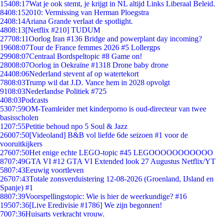
154
08:17
Wat je ook stemt, je krijgt in NL altijd Links Liberaal Beleid.
84
08:15
2010: Vermissing van Herman Ploegstra
24
08:14
Ariana Grande verlaat de spotlight.
48
08:13
[Netflix #210] TUDUM
277
08:11
Oorlog Iran #136 Bridge and powerplant day incoming?
196
08:07
Tour de France femmes 2026 #5 Lollergps
299
08:07
Centraal Bordspeltopic #8 Game on!
280
08:07
Oorlog in Oekraïne #1318 Drone baby drone
244
08:06
Nederland stevent af op watertekort
78
08:03
Trump wil dat J.D. Vance hem in 2028 opvolgt
91
08:03
Nederlandse Politiek #725
4
08:03
Podcasts
53
07:59
OM-Teamleider met kinderporno is oud-directeur van twee
basisscholen
12
07:55
Petitie behoud npo 5 Soul & Jazz
260
07:50
[Videoland] B&B vol liefde 6de seizoen #1 voor de
vooruitkijkers
276
07:50
Het enige echte LEGO-topic #45 LEGOOOOOOOOOOO
87
07:49
GTA VI #12 GTA VI Extended look 27 Augustus Netflix/YT
58
07:43
Eeuwig voortleven
267
07:43
Totale zonsverduistering 12-08-2026 (Groenland, IJsland en
Spanje) #1
88
07:39
Voorspellingstopic: Wie is hier de weerkundige? #16
195
07:36
[Live Eredivisie #1786] We zijn begonnen!
70
07:36
Huisarts verkracht vrouw.