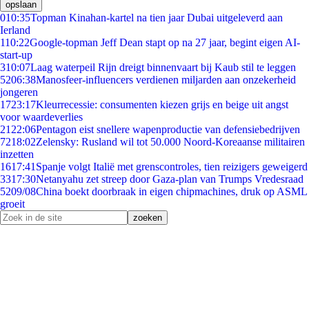
opslaan
0
10:35
Topman Kinahan-kartel na tien jaar Dubai uitgeleverd aan
Ierland
1
10:22
Google-topman Jeff Dean stapt op na 27 jaar, begint eigen AI-
start-up
3
10:07
Laag waterpeil Rijn dreigt binnenvaart bij Kaub stil te leggen
52
06:38
Manosfeer-influencers verdienen miljarden aan onzekerheid
jongeren
17
23:17
Kleurrecessie: consumenten kiezen grijs en beige uit angst
voor waardeverlies
21
22:06
Pentagon eist snellere wapenproductie van defensiebedrijven
72
18:02
Zelensky: Rusland wil tot 50.000 Noord-Koreaanse militairen
inzetten
16
17:41
Spanje volgt Italië met grenscontroles, tien reizigers geweigerd
33
17:30
Netanyahu zet streep door Gaza-plan van Trumps Vredesraad
52
09/08
China boekt doorbraak in eigen chipmachines, druk op ASML
groeit