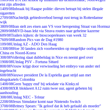
eist zijn aftreden
14
09/08
Inbraak bij Haagse politie: dieven betrapt bij stelen illegale
sigaretten
27
09/08
Nachtelijk gebiedsverbod brengt rust terug in Rotterdamse
wijk
38
09/08
Iran stelt zes eisen aan VS voor heropening Straat van Hormuz
28
09/08
MIVD-baas lekt via Strava routes naar geheime kazerne
6
09/08
Trailers kijken: de bioscoopreleases van week 32
76
09/08
Random Pics van de Dag #1980
1
09/08
Uitslag AZ - ADO Den Haag
13
08/08
Hoe 30 landen zich voorbereiden op mogelijke oorlog met
China en Noord-Korea
3
08/08
Vollering slaat dubbelslag in Nice en neemt geel over
19
08/08
Uitslag PSV - Fortuna Sittard
8
08/08
Vrouw krijgt door verwisseling het embryo van ander stel
ingebracht
6
08/08
Nieuwe president De la Espriella gaat strijd aan met
drugskartels Colombia
14
08/08
Geen 'happy end' bij seksdate via Kinky.nl
43
08/08
XR blokkeert A12 ruim twee uur, agent gebeten bij
aanhouding
3
08/08
Uitslag NEC - Telstar
22
08/08
Jesus Simulator komt naar Nintendo Switch
37
08/08
Britney Spears: "Ik geloof dat ik heb gefaald als moeder"