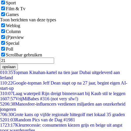
Sport
Film & Tv
Games
Toon berichten van deze types
Weblog
Column
(P)review
Special
Poll
Scrollbar gebruiken
opslaan
0
10:35
Topman Kinahan-kartel na tien jaar Dubai uitgeleverd aan
Ierland
1
10:22
Google-topman Jeff Dean stapt op na 27 jaar, begint eigen AI-
start-up
3
10:07
Laag waterpeil Rijn dreigt binnenvaart bij Kaub stil te leggen
16
07:57
VrijMiBabes #316 (not very sfw!)
52
06:38
Manosfeer-influencers verdienen miljarden aan onzekerheid
jongeren
7
06:30
Grote kans op vijfde regionale hittegolf met lokaal 35 graden
52
01:03
Random Pics van de Dag #1981
17
23:17
Kleurrecessie: consumenten kiezen grijs en beige uit angst
voor waardeverlies