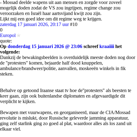
- Mossad deelde wapens uit aan mensen en zorgde voor zoveel
mogelijk doden zodat de VS zou ingrijpen, regime change zou
veroorzaken en Israël haar aartsvijand kwijt zou zijn.
Lijkt mij een goed idee om dit regime weg te krijgen.
zaterdag 17 januari 2026, 20:17 uur
#10
0
Europol
quote:
Op
donderdag 15 januari 2026 @ 23:06
schreef
kraaiiii
het
volgende:
Dankzij de bewakingsbeelden is overduidelijk meeste doden nog door
de ''protesters'' komen, bejaarde half dood knuppelen,
ambulance/brandweer/politie, aanvallen, moskeeën winkels in fik
steken.
Behalve op getoond Iraanse staat tv hoe de''protesters'' als beesten te
keer gaan, zijn ook buitenlandse diplomaten en afgevaardigde dit
verplicht te kijken.
Bewapen met vuurwapens, en georganiseerd, maar de CIA/Mossad
revolutie is mislukt, door Russische geleverde jamming apparatuur,
ging zelf starlink ging zo goed al plat, waardoor alles als los zand uit
elkaar viel.