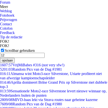
Forum
Meer
Weblog
Fotoboek
Prijsvragen
Contact
Colofon
Feedback
Tip de redactie
FOK!
FOK!
Scrollbar gebruiken
opslaan
16
07:57
VrijMiBabes #316 (not very sfw!)
52
01:03
Random Pics van de Dag #1981
0
16:11
Almansa wint Moto3-race Silverstone, Uriarte profiteert niet
van afwezige kampioenschapsleider
0
14:46
Aprilia domineert Britse Grand Prix op Silverstone met dubbele
top-3
0
13:59
Sensationele Moto2-race Silverstone levert nieuwe winnaar op,
Nederlanders buiten de punten
28
09/08
MIVD-baas lekt via Strava routes naar geheime kazerne
76
09/08
Random Pics van de Dag #1980