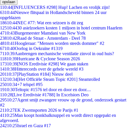
opslaan
1
10:44
[INFLUENCERS #298] Hup! Lachen en vrolijk zijn!
63
10:44
Nieuwe flitspaal in Hollandscheveld binnen 24 uur
opgeblazen
186
10:44
NEC #77: Wat een seizoen is dit zeg
125
10:44
30 asielzoekers kosten 1 miljoen in hotel centrum Haarlem
47
10:43
Burgemeester Mamdani van New York
238
10:42
Raad de Straat - Amsterdam - Deel 78
48
10:41
Hoogleraar: "Mensen worden steeds dommer" #2
67
10:40
Oorlog in Oekraïne #1319
71
10:39
Aanbrengen mechanische ventilatie zinvol in oud huis?
118
10:39
Hurricane & Cyclone Season 2026
173
10:39
[NOS Eredivisie #298] We gaan staken
14
10:38
Hitterecords over de gehele wereld #3
201
10:37
[PlayStation #184] Nieuw deel
132
10:34
[Het Officiële Steam Topic #201] Steamrolled
250
10:34
+7 telspel #95
19
10:30
Teltopic #1576 tel door en door en door....
1
10:28
[Live Eredivisie #1788] In Excelsiors Deo
295
10:27
Agent smijt zwangere vrouw op de grond, onderzoek gestart
#2
21
10:27
EK Zwemsporten 2026 te Parijs #1
41
10:25
Man koopt honkbalknuppel en wordt direct opgepakt en
afgevoerd.
242
10:25
Israel en Gaza #17