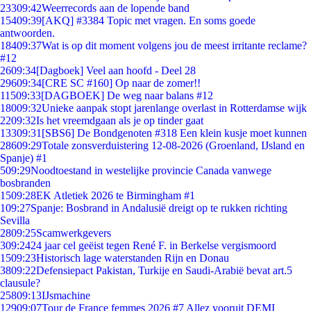
233
09:42
Weerrecords aan de lopende band
154
09:39
[AKQ] #3384 Topic met vragen. En soms goede
antwoorden.
184
09:37
Wat is op dit moment volgens jou de meest irritante reclame?
#12
26
09:34
[Dagboek] Veel aan hoofd - Deel 28
296
09:34
[CRE SC #160] Op naar de zomer!!
115
09:33
[DAGBOEK] De weg naar balans #12
180
09:32
Unieke aanpak stopt jarenlange overlast in Rotterdamse wijk
22
09:32
Is het vreemdgaan als je op tinder gaat
133
09:31
[SBS6] De Bondgenoten #318 Een klein kusje moet kunnen
286
09:29
Totale zonsverduistering 12-08-2026 (Groenland, IJsland en
Spanje) #1
5
09:29
Noodtoestand in westelijke provincie Canada vanwege
bosbranden
15
09:28
EK Atletiek 2026 te Birmingham #1
1
09:27
Spanje: Bosbrand in Andalusië dreigt op te rukken richting
Sevilla
28
09:25
Scamwerkgevers
3
09:24
24 jaar cel geëist tegen René F. in Berkelse vergismoord
15
09:23
Historisch lage waterstanden Rijn en Donau
38
09:22
Defensiepact Pakistan, Turkije en Saudi-Arabië bevat art.5
clausule?
258
09:13
IJsmachine
129
09:07
Tour de France femmes 2026 #7 Allez vooruit DEMI