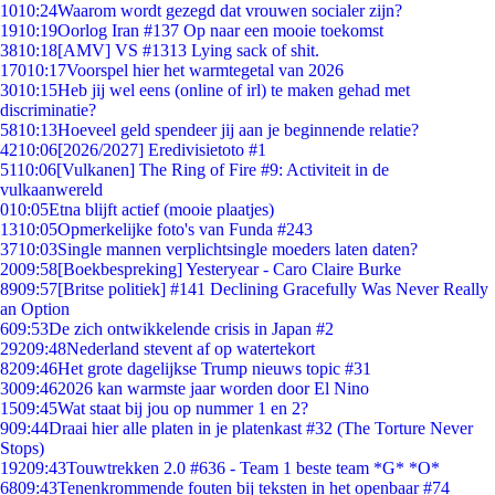
10
10:24
Waarom wordt gezegd dat vrouwen socialer zijn?
19
10:19
Oorlog Iran #137 Op naar een mooie toekomst
38
10:18
[AMV] VS #1313 Lying sack of shit.
170
10:17
Voorspel hier het warmtegetal van 2026
30
10:15
Heb jij wel eens (online of irl) te maken gehad met
discriminatie?
58
10:13
Hoeveel geld spendeer jij aan je beginnende relatie?
42
10:06
[2026/2027] Eredivisietoto #1
51
10:06
[Vulkanen] The Ring of Fire #9: Activiteit in de
vulkaanwereld
0
10:05
Etna blijft actief (mooie plaatjes)
13
10:05
Opmerkelijke foto's van Funda #243
37
10:03
Single mannen verplichtsingle moeders laten daten?
20
09:58
[Boekbespreking] Yesteryear - Caro Claire Burke
89
09:57
[Britse politiek] #141 Declining Gracefully Was Never Really
an Option
6
09:53
De zich ontwikkelende crisis in Japan #2
292
09:48
Nederland stevent af op watertekort
82
09:46
Het grote dagelijkse Trump nieuws topic #31
30
09:46
2026 kan warmste jaar worden door El Nino
15
09:45
Wat staat bij jou op nummer 1 en 2?
9
09:44
Draai hier alle platen in je platenkast #32 (The Torture Never
Stops)
192
09:43
Touwtrekken 2.0 #636 - Team 1 beste team *G* *O*
68
09:43
Tenenkrommende fouten bij teksten in het openbaar #74