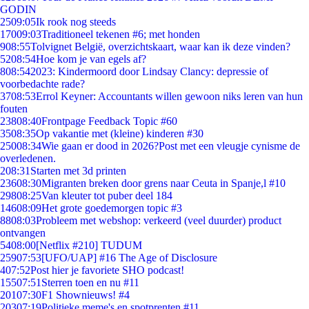
GODIN
25
09:05
Ik rook nog steeds
170
09:03
Traditioneel tekenen #6; met honden
9
08:55
Tolvignet België, overzichtskaart, waar kan ik deze vinden?
52
08:54
Hoe kom je van egels af?
8
08:54
2023: Kindermoord door Lindsay Clancy: depressie of
voorbedachte rade?
37
08:53
Errol Keyner: Accountants willen gewoon niks leren van hun
fouten
238
08:40
Frontpage Feedback Topic #60
35
08:35
Op vakantie met (kleine) kinderen #30
250
08:34
Wie gaan er dood in 2026?Post met een vleugje cynisme de
overledenen.
2
08:31
Starten met 3d printen
236
08:30
Migranten breken door grens naar Ceuta in Spanje,l #10
298
08:25
Van kleuter tot puber deel 184
146
08:09
Het grote goedemorgen topic #3
88
08:03
Probleem met webshop: verkeerd (veel duurder) product
ontvangen
54
08:00
[Netflix #210] TUDUM
259
07:53
[UFO/UAP] #16 The Age of Disclosure
4
07:52
Post hier je favoriete SHO podcast!
155
07:51
Sterren toen en nu #11
201
07:30
F1 Shownieuws! #4
203
07:19
Politieke meme's en spotprenten #11