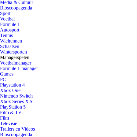
Media & Cultuur
Bioscoopagenda
Sport
Voetbal
Formule 1
Autosport
Tennis
Wielrennen
Schaatsen
Wintersporten
Managerspelen
Voetbalmanager
Formule 1-manager
Games
PC
Playstation 4
Xbox One
Nintendo Switch
Xbox Series X|S
PlayStation 5
Film & TV
Film
Televisie
Trailers en Videos
Bioscoopagenda