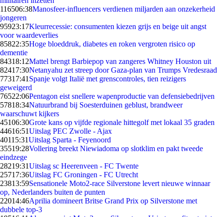
militairen inzetten
1165
06:38
Manosfeer-influencers verdienen miljarden aan onzekerheid
jongeren
959
23:17
Kleurrecessie: consumenten kiezen grijs en beige uit angst
voor waardeverlies
858
22:35
Hoge bloeddruk, diabetes en roken vergroten risico op
dementie
843
18:12
Mattel brengt Barbiepop van zangeres Whitney Houston uit
824
17:30
Netanyahu zet streep door Gaza-plan van Trumps Vredesraad
773
17:41
Spanje volgt Italië met grenscontroles, tien reizigers
geweigerd
765
22:06
Pentagon eist snellere wapenproductie van defensiebedrijven
578
18:34
Natuurbrand bij Soesterduinen geblust, brandweer
waarschuwt kijkers
451
06:30
Grote kans op vijfde regionale hittegolf met lokaal 35 graden
446
16:51
Uitslag PEC Zwolle - Ajax
401
15:31
Uitslag Sparta - Feyenoord
355
19:28
Vollering breekt Niewiadoma op slotklim en pakt tweede
eindzege
282
19:31
Uitslag sc Heerenveen - FC Twente
257
17:36
Uitslag FC Groningen - FC Utrecht
238
13:59
Sensationele Moto2-race Silverstone levert nieuwe winnaar
op, Nederlanders buiten de punten
220
14:46
Aprilia domineert Britse Grand Prix op Silverstone met
dubbele top-3