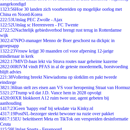
aangekondigd
13
23:56
Hoe 30 landen zich voorbereiden op mogelijke oorlog met
China en Noord-Korea
2
22:53
Uitslag PEC Zwolle - Ajax
1
22:52
Uitslag sc Heerenveen - FC Twente
27
22:52
Nachtelijk gebiedsverbod brengt rust terug in Rotterdamse
wijk
30
22:47
NPO-manager Menno de Boer geschorst na dickpic in
groepsapp
13
22:23
Vrouw krijgt 30 maanden cel voor afpersing 12-jarige
misdienaar in kerk
28
22:17
MIVD-baas lekt via Strava routes naar geheime kazerne
28
22:00
RIVM vindt PFAS in al de geteste moedermelk, borstvoeding
blijft advies
2
21:38
Vollering breekt Niewiadoma op slotklim en pakt tweede
eindzege
38
21:36
Iran stelt zes eisen aan VS voor heropening Straat van Hormuz
53
21:27
Trump wil dat J.D. Vance hem in 2028 opvolgt
43
20:00
XR blokkeert A12 ruim twee uur, agent gebeten bij
aanhouding
14
17:23
Geen 'happy end' bij seksdate via Kinky.nl
43
17:19
PostNL-bezorger steekt bewoner na ruzie over pakket
68
17:15
EU bekritiseert Meta en TikTok om verspreiden desinformatie
Ceuta
1
15:59
Uitslag Sparta - Feyenoord