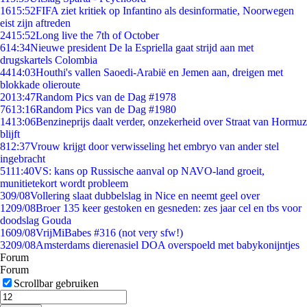
16
15:52
FIFA ziet kritiek op Infantino als desinformatie, Noorwegen
eist zijn aftreden
24
15:52
Long live the 7th of October
6
14:34
Nieuwe president De la Espriella gaat strijd aan met
drugskartels Colombia
44
14:03
Houthi's vallen Saoedi-Arabië en Jemen aan, dreigen met
blokkade olieroute
20
13:47
Random Pics van de Dag #1978
76
13:16
Random Pics van de Dag #1980
14
13:06
Benzineprijs daalt verder, onzekerheid over Straat van Hormuz
blijft
8
12:37
Vrouw krijgt door verwisseling het embryo van ander stel
ingebracht
51
11:40
VS: kans op Russische aanval op NAVO-land groeit,
munitietekort wordt probleem
3
09/08
Vollering slaat dubbelslag in Nice en neemt geel over
12
09/08
Broer 135 keer gestoken en gesneden: zes jaar cel en tbs voor
doodslag Gouda
16
09/08
VrijMiBabes #316 (not very sfw!)
32
09/08
Amsterdams dierenasiel DOA overspoeld met babykonijntjes
Forum
Forum
Scrollbar gebruiken