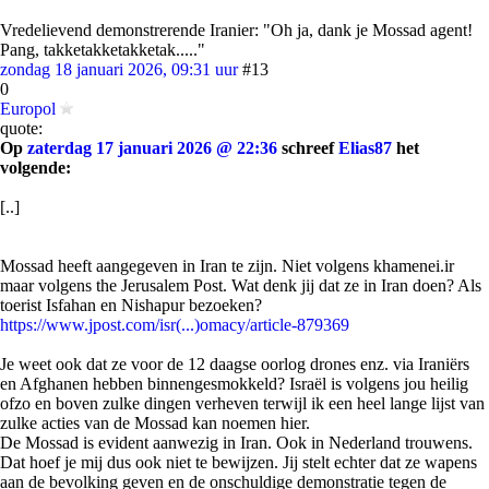
Vredelievend demonstrerende Iranier: "Oh ja, dank je Mossad agent!
Pang, takketakketakketak....."
zondag 18 januari 2026, 09:31 uur
#13
0
Europol
quote:
Op
zaterdag 17 januari 2026 @ 22:36
schreef
Elias87
het
volgende:
[..]
Mossad heeft aangegeven in Iran te zijn. Niet volgens khamenei.ir
maar volgens the Jerusalem Post. Wat denk jij dat ze in Iran doen? Als
toerist Isfahan en Nishapur bezoeken?
https://www.jpost.com/isr(...)omacy/article-879369
Je weet ook dat ze voor de 12 daagse oorlog drones enz. via Iraniërs
en Afghanen hebben binnengesmokkeld? Israël is volgens jou heilig
ofzo en boven zulke dingen verheven terwijl ik een heel lange lijst van
zulke acties van de Mossad kan noemen hier.
De Mossad is evident aanwezig in Iran. Ook in Nederland trouwens.
Dat hoef je mij dus ook niet te bewijzen. Jij stelt echter dat ze wapens
aan de bevolking geven en de onschuldige demonstratie tegen de