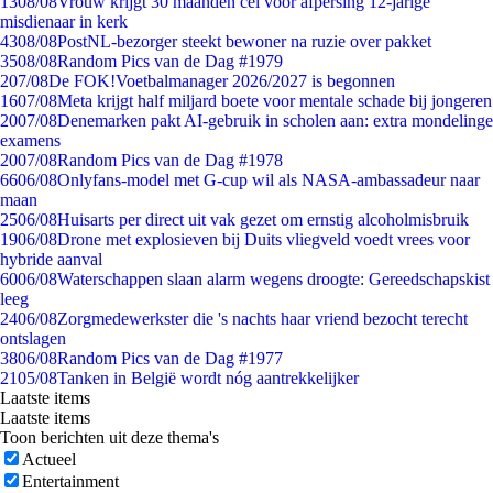
13
08/08
Vrouw krijgt 30 maanden cel voor afpersing 12-jarige
misdienaar in kerk
43
08/08
PostNL-bezorger steekt bewoner na ruzie over pakket
35
08/08
Random Pics van de Dag #1979
2
07/08
De FOK!Voetbalmanager 2026/2027 is begonnen
16
07/08
Meta krijgt half miljard boete voor mentale schade bij jongeren
20
07/08
Denemarken pakt AI-gebruik in scholen aan: extra mondelinge
examens
20
07/08
Random Pics van de Dag #1978
66
06/08
Onlyfans-model met G-cup wil als NASA-ambassadeur naar
maan
25
06/08
Huisarts per direct uit vak gezet om ernstig alcoholmisbruik
19
06/08
Drone met explosieven bij Duits vliegveld voedt vrees voor
hybride aanval
60
06/08
Waterschappen slaan alarm wegens droogte: Gereedschapskist
leeg
24
06/08
Zorgmedewerkster die 's nachts haar vriend bezocht terecht
ontslagen
38
06/08
Random Pics van de Dag #1977
21
05/08
Tanken in België wordt nóg aantrekkelijker
Laatste items
Laatste items
Toon berichten uit deze thema's
Actueel
Entertainment