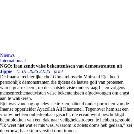
Nieuws
Internationaal
NGO: Iran zendt valse bekentenissen van demonstranten uit
Jippie
15-01-2026 22:25
print
De Iraanse rechterlijke chef Gholamhossein Mohseni Ejei heeft
persoonlijk demonstranten die tijdens de laatste golf van protesten
waren gearresteerd, op de staatstelevisie ondervraagd – en volgens
mensenrechtenactivisten valse bekentenissen afgedwongen om angst
aan te wakkeren.
Ejei was vandaag op televisie te zien, zittend onder portretten van de
Iraanse opperleider Ayatollah Ali Khamenei. Tegenover hem zat een
vrouw met een onherkenbaar gezicht, die ervan werd beschuldigd
betonblokken van een dak naar veiligheidstroepen te hebben gegooid.
"Ik weet niet wat er mis was, waarom ik zoiets doms heb gedaan," zei
de vrouw, haar stem verstikt door tranen.