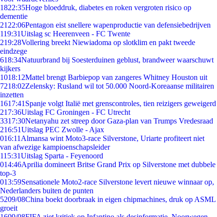
18
22:35
Hoge bloeddruk, diabetes en roken vergroten risico op
dementie
21
22:06
Pentagon eist snellere wapenproductie van defensiebedrijven
1
19:31
Uitslag sc Heerenveen - FC Twente
2
19:28
Vollering breekt Niewiadoma op slotklim en pakt tweede
eindzege
6
18:34
Natuurbrand bij Soesterduinen geblust, brandweer waarschuwt
kijkers
10
18:12
Mattel brengt Barbiepop van zangeres Whitney Houston uit
72
18:02
Zelensky: Rusland wil tot 50.000 Noord-Koreaanse militairen
inzetten
16
17:41
Spanje volgt Italië met grenscontroles, tien reizigers geweigerd
2
17:36
Uitslag FC Groningen - FC Utrecht
33
17:30
Netanyahu zet streep door Gaza-plan van Trumps Vredesraad
2
16:51
Uitslag PEC Zwolle - Ajax
0
16:11
Almansa wint Moto3-race Silverstone, Uriarte profiteert niet
van afwezige kampioenschapsleider
1
15:31
Uitslag Sparta - Feyenoord
0
14:46
Aprilia domineert Britse Grand Prix op Silverstone met dubbele
top-3
0
13:59
Sensationele Moto2-race Silverstone levert nieuwe winnaar op,
Nederlanders buiten de punten
52
09/08
China boekt doorbraak in eigen chipmachines, druk op ASML
groeit
16
09/08
FIFA ziet kritiek op Infantino als desinformatie, Noorwegen