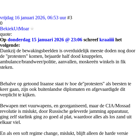
vrijdag 16 januari 2026, 06:53 uur
#3
0
BekiekUtMoar
quote:
Op
donderdag 15 januari 2026 @ 23:06
schreef
kraaiiii
het
volgende:
Dankzij de bewakingsbeelden is overduidelijk meeste doden nog door
de ''protesters'' komen, bejaarde half dood knuppelen,
ambulance/brandweer/politie, aanvallen, moskeeën winkels in fik
steken.
Behalve op getoond Iraanse staat tv hoe de''protesters'' als beesten te
keer gaan, zijn ook buitenlandse diplomaten en afgevaardigde dit
verplicht te kijken.
Bewapen met vuurwapens, en georganiseerd, maar de CIA/Mossad
revolutie is mislukt, door Russische geleverde jamming apparatuur,
ging zelf starlink ging zo goed al plat, waardoor alles als los zand uit
elkaar viel.
En als een soft regime change, mislukt, blijft alleen de harde versie