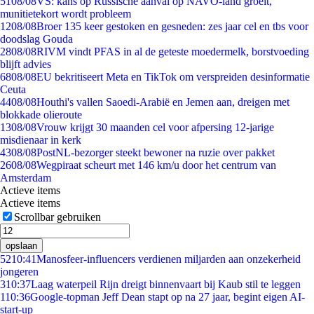
51
08/08
VS: kans op Russische aanval op NAVO-land groeit,
munitietekort wordt probleem
12
08/08
Broer 135 keer gestoken en gesneden: zes jaar cel en tbs voor
doodslag Gouda
28
08/08
RIVM vindt PFAS in al de geteste moedermelk, borstvoeding
blijft advies
68
08/08
EU bekritiseert Meta en TikTok om verspreiden desinformatie
Ceuta
44
08/08
Houthi's vallen Saoedi-Arabië en Jemen aan, dreigen met
blokkade olieroute
13
08/08
Vrouw krijgt 30 maanden cel voor afpersing 12-jarige
misdienaar in kerk
43
08/08
PostNL-bezorger steekt bewoner na ruzie over pakket
26
08/08
Wegpiraat scheurt met 146 km/u door het centrum van
Amsterdam
Actieve items
Actieve items
Scrollbar gebruiken
opslaan
52
10:41
Manosfeer-influencers verdienen miljarden aan onzekerheid
jongeren
3
10:37
Laag waterpeil Rijn dreigt binnenvaart bij Kaub stil te leggen
1
10:36
Google-topman Jeff Dean stapt op na 27 jaar, begint eigen AI-
start-up