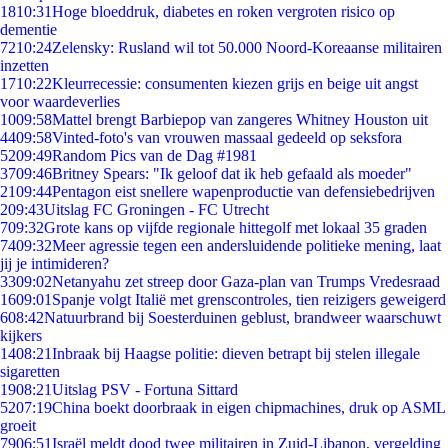
18
10:31
Hoge bloeddruk, diabetes en roken vergroten risico op
dementie
72
10:24
Zelensky: Rusland wil tot 50.000 Noord-Koreaanse militairen
inzetten
17
10:22
Kleurrecessie: consumenten kiezen grijs en beige uit angst
voor waardeverlies
10
09:58
Mattel brengt Barbiepop van zangeres Whitney Houston uit
44
09:58
Vinted-foto's van vrouwen massaal gedeeld op seksfora
52
09:49
Random Pics van de Dag #1981
37
09:46
Britney Spears: "Ik geloof dat ik heb gefaald als moeder"
21
09:44
Pentagon eist snellere wapenproductie van defensiebedrijven
2
09:43
Uitslag FC Groningen - FC Utrecht
7
09:32
Grote kans op vijfde regionale hittegolf met lokaal 35 graden
74
09:32
Meer agressie tegen een andersluidende politieke mening, laat
jij je intimideren?
33
09:02
Netanyahu zet streep door Gaza-plan van Trumps Vredesraad
16
09:01
Spanje volgt Italië met grenscontroles, tien reizigers geweigerd
6
08:42
Natuurbrand bij Soesterduinen geblust, brandweer waarschuwt
kijkers
14
08:21
Inbraak bij Haagse politie: dieven betrapt bij stelen illegale
sigaretten
19
08:21
Uitslag PSV - Fortuna Sittard
52
07:19
China boekt doorbraak in eigen chipmachines, druk op ASML
groeit
79
06:51
Israël meldt dood twee militairen in Zuid-Libanon, vergelding