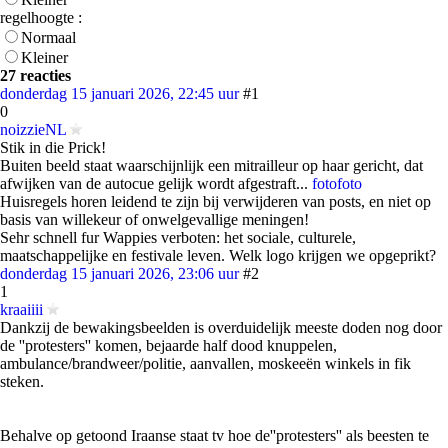
regelhoogte :
Normaal
Kleiner
27 reacties
donderdag 15 januari 2026, 22:45 uur
#1
0
noizzieNL
Stik in die Prick!
Buiten beeld staat waarschijnlijk een mitrailleur op haar gericht, dat
afwijken van de autocue gelijk wordt afgestraft...
foto
foto
Huisregels horen leidend te zijn bij verwijderen van posts, en niet op
basis van willekeur of onwelgevallige meningen!
Sehr schnell fur Wappies verboten: het sociale, culturele,
maatschappelijke en festivale leven. Welk logo krijgen we opgeprikt?
donderdag 15 januari 2026, 23:06 uur
#2
1
kraaiiii
Dankzij de bewakingsbeelden is overduidelijk meeste doden nog door
de ''protesters'' komen, bejaarde half dood knuppelen,
ambulance/brandweer/politie, aanvallen, moskeeën winkels in fik
steken.
Behalve op getoond Iraanse staat tv hoe de''protesters'' als beesten te