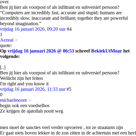
over.
Ben jij hier als voorpost of als infiltrant en subversief persoon?
“Computers are incredibly fast, accurate and stupid; humans are
incredibly slow, inaccurate and brilliant; together they are powerful
beyond imagination.”
vrijdag 16 januari 2026, 09:20 uur
#4
1
Aezeal
quote:
Op
vrijdag 16 januari 2026 @ 06:53
schreef
BekiekUtMoar
het
volgende:
[..]
Ben jij hier als voorpost of als infiltrant en subversief persoon?
Wellicht zijn het feiten
I'm right and you know it
vrijdag 16 januari 2026, 11:33 uur
#5
0
michaelmoore
begin ook een voedselbos
Ze krijgen de ajatollah nooit weg
men moet de sancties veel verder opvoeren , tot ze straatarm zijn
Er gaat niets boven lekker in de zon zitten in de achtertuin met een heel