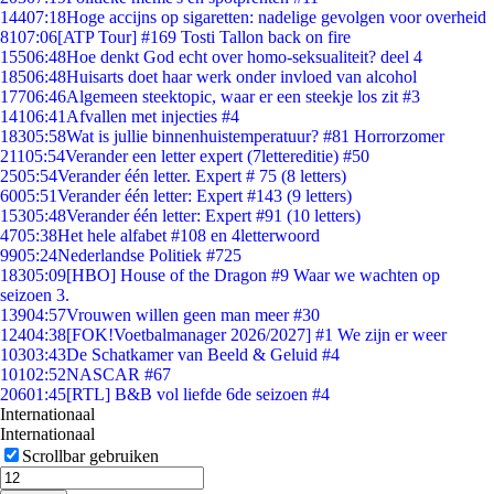
144
07:18
Hoge accijns op sigaretten: nadelige gevolgen voor overheid
81
07:06
[ATP Tour] #169 Tosti Tallon back on fire
155
06:48
Hoe denkt God echt over homo-seksualiteit? deel 4
185
06:48
Huisarts doet haar werk onder invloed van alcohol
177
06:46
Algemeen steektopic, waar er een steekje los zit #3
141
06:41
Afvallen met injecties #4
183
05:58
Wat is jullie binnenhuistemperatuur? #81 Horrorzomer
211
05:54
Verander een letter expert (7lettereditie) #50
25
05:54
Verander één letter. Expert # 75 (8 letters)
60
05:51
Verander één letter: Expert #143 (9 letters)
153
05:48
Verander één letter: Expert #91 (10 letters)
47
05:38
Het hele alfabet #108 en 4letterwoord
99
05:24
Nederlandse Politiek #725
183
05:09
[HBO] House of the Dragon #9 Waar we wachten op
seizoen 3.
139
04:57
Vrouwen willen geen man meer #30
124
04:38
[FOK!Voetbalmanager 2026/2027] #1 We zijn er weer
103
03:43
De Schatkamer van Beeld & Geluid #4
101
02:52
NASCAR #67
206
01:45
[RTL] B&B vol liefde 6de seizoen #4
Internationaal
Internationaal
Scrollbar gebruiken