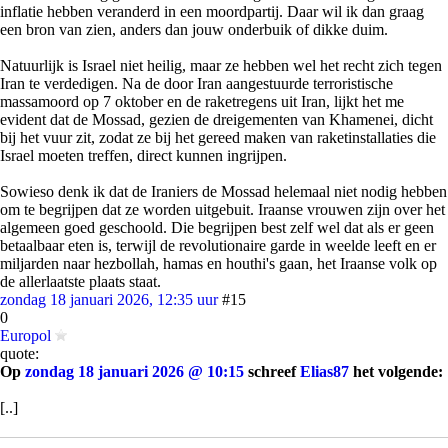
inflatie hebben veranderd in een moordpartij. Daar wil ik dan graag
een bron van zien, anders dan jouw onderbuik of dikke duim.
Natuurlijk is Israel niet heilig, maar ze hebben wel het recht zich tegen
Iran te verdedigen. Na de door Iran aangestuurde terroristische
massamoord op 7 oktober en de raketregens uit Iran, lijkt het me
evident dat de Mossad, gezien de dreigementen van Khamenei, dicht
bij het vuur zit, zodat ze bij het gereed maken van raketinstallaties die
Israel moeten treffen, direct kunnen ingrijpen.
Sowieso denk ik dat de Iraniers de Mossad helemaal niet nodig hebben
om te begrijpen dat ze worden uitgebuit. Iraanse vrouwen zijn over het
algemeen goed geschoold. Die begrijpen best zelf wel dat als er geen
betaalbaar eten is, terwijl de revolutionaire garde in weelde leeft en er
miljarden naar hezbollah, hamas en houthi's gaan, het Iraanse volk op
de allerlaatste plaats staat.
zondag 18 januari 2026, 12:35 uur
#15
0
Europol
quote:
Op
zondag 18 januari 2026 @ 10:15
schreef
Elias87
het volgende:
[..]