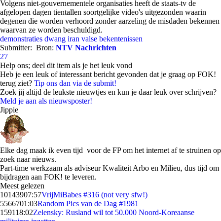
Volgens niet-gouvernementele organisaties heeft de staats-tv de
afgelopen dagen tientallen soortgelijke video's uitgezonden waarin
degenen die worden verhoord zonder aarzeling de misdaden bekennen
waarvan ze worden beschuldigd.
demonstraties
dwang
iran
valse bekentenissen
Submitter:
Bron:
NTV Nachrichten
27
Help ons; deel dit item als je het leuk vond
Heb je een leuk of interessant bericht gevonden dat je graag op FOK!
terug ziet?
Tip ons dan via de submit!
Zoek jij altijd de leukste nieuwtjes en kun je daar leuk over schrijven?
Meld je aan als nieuwsposter!
Jippie
Elke dag maak ik even tijd voor de FP om het internet af te struinen op
zoek naar nieuws.
Part-time werkzaam als adviseur Kwaliteit Arbo en Milieu, dus tijd om
bijdragen aan FOK! te leveren.
Meest gelezen
101439
07:57
VrijMiBabes #316 (not very sfw!)
55667
01:03
Random Pics van de Dag #1981
1591
18:02
Zelensky: Rusland wil tot 50.000 Noord-Koreaanse