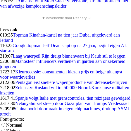
195
16:11
Almansa wint Moto3-race Silverstone, Uriarte profiteert niet
van afwezige kampioenschapsleider
▼ Advertentie door Refinery89
Lees ook
0
10:35
Topman Kinahan-kartel na tien jaar Dubai uitgeleverd aan
Ierland
1
10:22
Google-topman Jeff Dean stapt op na 27 jaar, begint eigen AI-
start-up
3
10:07
Laag waterpeil Rijn dreigt binnenvaart bij Kaub stil te leggen
52
06:38
Manosfeer-influencers verdienen miljarden aan onzekerheid
jongeren
17
23:17
Kleurrecessie: consumenten kiezen grijs en beige uit angst
voor waardeverlies
21
22:06
Pentagon eist snellere wapenproductie van defensiebedrijven
72
18:02
Zelensky: Rusland wil tot 50.000 Noord-Koreaanse militairen
inzetten
16
17:41
Spanje volgt Italië met grenscontroles, tien reizigers geweigerd
33
17:30
Netanyahu zet streep door Gaza-plan van Trumps Vredesraad
52
09/08
China boekt doorbraak in eigen chipmachines, druk op ASML
groeit
Font-grootte:
Normaal
Kleiner