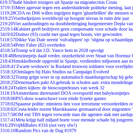
6
19:37
Italië hindert reizigers uit Spanje na migratiecrisis Ceuta
37
19:35
Meer agressie tegen een andersluidende politieke mening, laat j
11
19:28
CDA en D66 willen ingrijpen tegen 'gluurbrillen' die mensen 
9
19:25
Voedselprijzen wereldwijd op hoogste niveau in ruim drie jaar
2
19:20
Vier aanhoudingen na doodsbedreiging burgemeester Depla va
25
19:14
Kabinet geeft bedrijven geen compensatie voor schade door la
34
19:02
Duitser (93) crasht met quad tegen boom, vier gewonden
51
18:57
Dikke Van Dale neemt 'vulvalippen' op: 'stigma op schaamlipp
24
18:54
Peter Faber (82) overleden
45
18:54
Trump wil dat J.D. Vance hem in 2028 opvolgt
6
18:48
Benzineprijs daalt verder, onzekerheid over Straat van Hormuz bl
2
18:43
Smokkelbende opgerold in Spanje, verdienden miljoenen aan m
24
18:41
'Zwarte weduwes' in Rusland trouwen soldaten voor overlijden
15
18:32
Ontslagen bij Halo Studios na Campaign Evolved
30
18:32
Trump grijpt weer in op automatisch staatsburgerschap bij geb
20
18:25
Denemarken pakt AI-gebruik in scholen aan: extra mondeling
6
18:24
Trailers kijken: de bioscoopreleases van week 32
31
18:19
Amsterdams dierenasiel DOA overspoeld met babykonijntjes
19
18:06
PS5-doos waarschuwt voor einde fysieke games
37
18:02
Spaanse politie: minstens tien voor terrorisme veroordeelden 
33
18:02
Ceuta-leider noemt Marokkaanse grensaanval door migranten 
23
17:58
OM eist TBS tegen verwarde man die agenten stak met aardap
13
17:41
Meta krijgt half miljard boete voor mentale schade bij jongeren
9
16:29
VrijMiBabes #316 (not very sfw!)
33
16:10
Random Pics van de Dag #1979