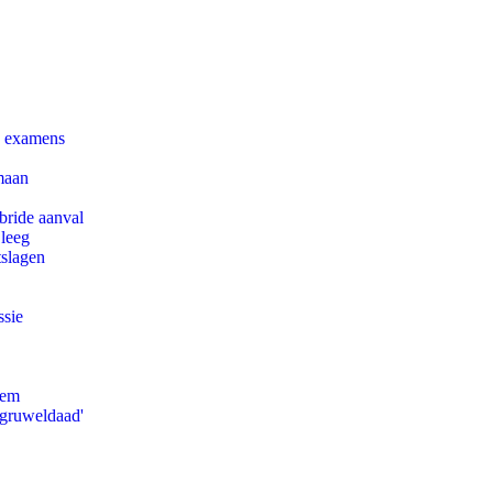
e examens
maan
bride aanval
 leeg
tslagen
ssie
eem
'gruweldaad'