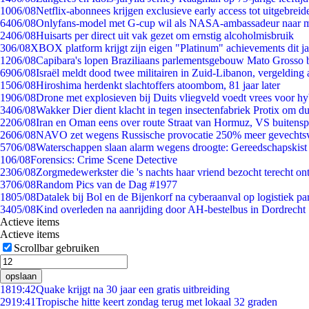
10
06/08
Netflix-abonnees krijgen exclusieve early access tot uitgebreid
64
06/08
Onlyfans-model met G-cup wil als NASA-ambassadeur naar 
24
06/08
Huisarts per direct uit vak gezet om ernstig alcoholmisbruik
3
06/08
XBOX platform krijgt zijn eigen "Platinum" achievements dit ja
12
06/08
Capibara's lopen Braziliaans parlementsgebouw Mato Grosso 
69
06/08
Israël meldt dood twee militairen in Zuid-Libanon, vergeldin
15
06/08
Hiroshima herdenkt slachtoffers atoombom, 81 jaar later
19
06/08
Drone met explosieven bij Duits vliegveld voedt vrees voor hy
34
06/08
Wakker Dier dient klacht in tegen insectenfabriek Protix om 
22
06/08
Iran en Oman eens over route Straat van Hormuz, VS buitensp
26
06/08
NAVO zet wegens Russische provocatie 250% meer gevechtsvl
57
06/08
Waterschappen slaan alarm wegens droogte: Gereedschapskist
1
06/08
Forensics: Crime Scene Detective
23
06/08
Zorgmedewerkster die 's nachts haar vriend bezocht terecht on
37
06/08
Random Pics van de Dag #1977
18
05/08
Datalek bij Bol en de Bijenkorf na cyberaanval op logistiek pa
34
05/08
Kind overleden na aanrijding door AH-bestelbus in Dordrecht
Actieve items
Actieve items
Scrollbar gebruiken
opslaan
18
19:42
Quake krijgt na 30 jaar een gratis uitbreiding
29
19:41
Tropische hitte keert zondag terug met lokaal 32 graden