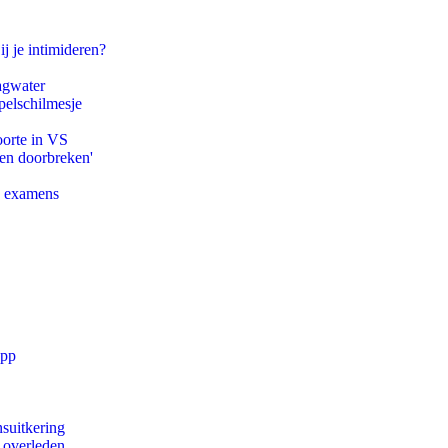
ij je intimideren?
agwater
pelschilmesje
oorte in VS
pen doorbreken'
e examens
app
suitkering
d overleden