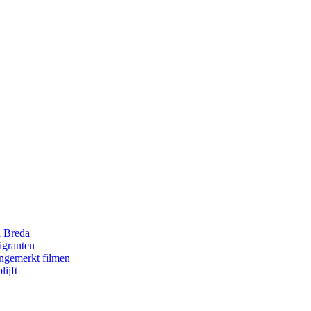
n Breda
igranten
ongemerkt filmen
ijft