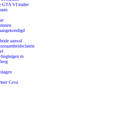
e GTA VI trailer
maan
ar
binnen
g aangekondigd
bride aanval
duurzaamheidsclaims
el
iegtuigen in
 leeg
tslagen
rtner Ceva