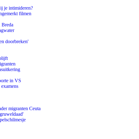
ij je intimideren?
ongemerkt filmen
n Breda
agwater
en doorbreken'
ijft
igranten
suitkering
oorte in VS
e examens
onder migranten Ceuta
'gruweldaad'
pelschilmesje