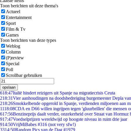
Laatste items
Toon berichten uit deze thema's
Actueel
Entertainment
Sport
Film & Tv
Games
Toon berichten van deze types
Weblog
Column
(P)review
Special
Poll
Scrollbar gebruiken
opslaan
6
18:47
Italië hindert reizigers uit Spanje na migratiecrisis Ceuta
2
18:31
Vier aanhoudingen na doodsbedreiging burgemeester Depla va
2
18:26
Smokkelbende opgerold in Spanje, verdienden miljoenen aan m
11
18:08
CDA en D66 willen ingrijpen tegen 'gluurbrillen' die mensen 
6
17:56
Benzineprijs daalt verder, onzekerheid over Straat van Hormuz bl
9
17:47
Voedselprijzen wereldwijd op hoogste niveau in ruim drie jaar
9
14:50
VrijMiBabes #316 (not very sfw!)
33
14:50
Random Pics van de Dag #1979