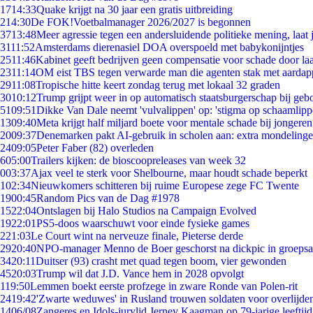
17
14:33
Quake krijgt na 30 jaar een gratis uitbreiding
2
14:30
De FOK!Voetbalmanager 2026/2027 is begonnen
37
13:48
Meer agressie tegen een andersluidende politieke mening, laat j
31
11:52
Amsterdams dierenasiel DOA overspoeld met babykonijntjes
25
11:46
Kabinet geeft bedrijven geen compensatie voor schade door la
23
11:14
OM eist TBS tegen verwarde man die agenten stak met aardap
29
11:08
Tropische hitte keert zondag terug met lokaal 32 graden
30
10:12
Trump grijpt weer in op automatisch staatsburgerschap bij geb
51
09:51
Dikke Van Dale neemt 'vulvalippen' op: 'stigma op schaamlip
13
09:40
Meta krijgt half miljard boete voor mentale schade bij jongeren
20
09:37
Denemarken pakt AI-gebruik in scholen aan: extra mondeling
24
09:05
Peter Faber (82) overleden
6
05:00
Trailers kijken: de bioscoopreleases van week 32
0
03:37
Ajax veel te sterk voor Shelbourne, maar houdt schade beperkt
1
02:34
Nieuwkomers schitteren bij ruime Europese zege FC Twente
19
00:45
Random Pics van de Dag #1978
15
22:04
Ontslagen bij Halo Studios na Campaign Evolved
19
22:01
PS5-doos waarschuwt voor einde fysieke games
2
21:03
Le Court wint na nerveuze finale, Pieterse derde
29
20:40
NPO-manager Menno de Boer geschorst na dickpic in groeps
34
20:11
Duitser (93) crasht met quad tegen boom, vier gewonden
45
20:03
Trump wil dat J.D. Vance hem in 2028 opvolgt
1
19:50
Lemmen boekt eerste profzege in zware Ronde van Polen-rit
24
19:42
'Zwarte weduwes' in Rusland trouwen soldaten voor overlijden
14
06/08
Zangeres en Idols-jurylid Jerney Kaagman op 79-jarige leeftij