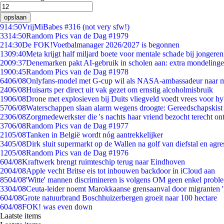
opslaan
9
14:50
VrijMiBabes #316 (not very sfw!)
33
14:50
Random Pics van de Dag #1979
2
14:30
De FOK!Voetbalmanager 2026/2027 is begonnen
13
09:40
Meta krijgt half miljard boete voor mentale schade bij jongeren
20
09:37
Denemarken pakt AI-gebruik in scholen aan: extra mondeling
19
00:45
Random Pics van de Dag #1978
64
06/08
Onlyfans-model met G-cup wil als NASA-ambassadeur naar 
24
06/08
Huisarts per direct uit vak gezet om ernstig alcoholmisbruik
19
06/08
Drone met explosieven bij Duits vliegveld voedt vrees voor hy
57
06/08
Waterschappen slaan alarm wegens droogte: Gereedschapskist
23
06/08
Zorgmedewerkster die 's nachts haar vriend bezocht terecht on
37
06/08
Random Pics van de Dag #1977
21
05/08
Tanken in België wordt nóg aantrekkelijker
34
05/08
Dirk sluit supermarkt op de Wallen na golf van diefstal en agre
12
05/08
Random Pics van de Dag #1976
6
04/08
Kraftwerk brengt ruimteschip terug naar Eindhoven
20
04/08
Apple vecht Britse eis tot inbouwen backdoor in iCloud aan
85
04/08
'Witte' mannen discrimineren is volgens OM geen enkel probl
33
04/08
Ceuta-leider noemt Marokkaanse grensaanval door migranten 
6
04/08
Grote natuurbrand Boschhuizerbergen groeit naar 100 hectare
6
04/08
FOK! was even down
Laatste items