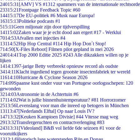
240
15:31
[AMV] VS #1312 spammers van de internationale rechtsorde
233
15:21
Frontpage Feedback Topic #60
144
15:17
De EU-politiek #6 Musk naar Europa!
163
15:13
Politieke podcasts #1
5
15:11
Geen miljonair zijn door tijdverspilling
141
15:02
Zaken waar je je echt dood aan ergert #17 - Werklui
70
14:53
Afvallen met injecties #4
131
14:52
Hip Hop Central #114 Hip Hop Don´t Stop!
7
14:50
[X-Files Reboot] Filmen pilot gepland in mei 2026
240
14:41
Top 2000 Editie 2025 #243 Alle dikzakken willen op je
lijken
14
14:13
97-jarige Betty verbreekt opnieuw record als oudste
34
14:11
Klacht ingediend tegen grootste insectenfabriek ter wereld
116
14:10
Hurricane & Cyclone Season 2026
7
14:09
Spaanse kust onder vuur van Portugese oorlogsschepen: 120
gewonden
32
14:03
Astronomie in de Achtertuin #6
171
14:02
Wat is jullie binnenhuistemperatuur? #81 Horrorzomer
25
13:56
Levenslang voor man die inreed op betogers in München
131
13:47
[Nederlands Elftal] Op naar Louis IV?
147
13:32
[Keuken Kampioen Divisie] #44 Vitesse mag weg
29
13:32
Transfergeruchten en contractverlenging #83
243
13:31
[Videoland] B&B vol liefde 6de seizoen #1 voor de
vooruitkijkers
13
13:14
Historisch lage waterstanden Rijn en Donau