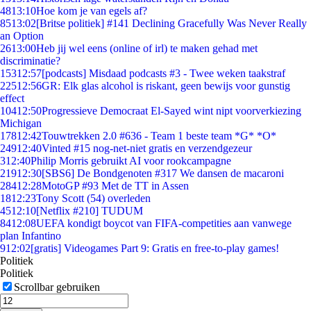
48
13:10
Hoe kom je van egels af?
85
13:02
[Britse politiek] #141 Declining Gracefully Was Never Really
an Option
26
13:00
Heb jij wel eens (online of irl) te maken gehad met
discriminatie?
153
12:57
[podcasts] Misdaad podcasts #3 - Twee weken taakstraf
225
12:56
GR: Elk glas alcohol is riskant, geen bewijs voor gunstig
effect
104
12:50
Progressieve Democraat El-Sayed wint nipt voorverkiezing
Michigan
178
12:42
Touwtrekken 2.0 #636 - Team 1 beste team *G* *O*
249
12:40
Vinted #15 nog-net-niet gratis en verzendgezeur
3
12:40
Philip Morris gebruikt AI voor rookcampagne
219
12:30
[SBS6] De Bondgenoten #317 We dansen de macaroni
284
12:28
MotoGP #93 Met de TT in Assen
18
12:23
Tony Scott (54) overleden
45
12:10
[Netflix #210] TUDUM
84
12:08
UEFA kondigt boycot van FIFA-competities aan vanwege
plan Infantino
9
12:02
[gratis] Videogames Part 9: Gratis en free-to-play games!
Politiek
Politiek
Scrollbar gebruiken