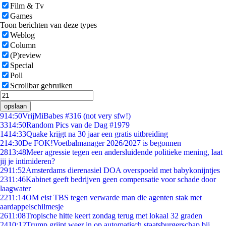
Film & Tv
Games
Toon berichten van deze types
Weblog
Column
(P)review
Special
Poll
Scrollbar gebruiken
opslaan
9
14:50
VrijMiBabes #316 (not very sfw!)
33
14:50
Random Pics van de Dag #1979
14
14:33
Quake krijgt na 30 jaar een gratis uitbreiding
2
14:30
De FOK!Voetbalmanager 2026/2027 is begonnen
28
13:48
Meer agressie tegen een andersluidende politieke mening, laat
jij je intimideren?
29
11:52
Amsterdams dierenasiel DOA overspoeld met babykonijntjes
23
11:46
Kabinet geeft bedrijven geen compensatie voor schade door
laagwater
22
11:14
OM eist TBS tegen verwarde man die agenten stak met
aardappelschilmesje
26
11:08
Tropische hitte keert zondag terug met lokaal 32 graden
24
10:12
Trump grijpt weer in op automatisch staatsburgerschap bij