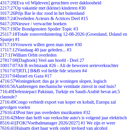
43
17:29
[Eva vd Wijdeven] geruchten over dakloosheid
22
17:27
Op vakantie met (kleine) kinderen #30
10
17:26
Prijs Bar le duc rood in het buitenland
88
17:24
Overleden Acteurs & Actrices Deel #15
94
17:20
Nieuwe / verwachte boeken
79
17:19
De Bondgenoten Spoiler Topic #3
251
17:18
Totale zonsverduistering 12-08-2026 (Groenland, IJsland en
Spanje) #1
67
17:16
Vrouwen willen geen man meer #30
171
17:12
Vandaag 40 jaar geleden... #3
2
17:11
William Orbit overleden
278
17:08
[Dagboek] Veel aan hoofd - Deel 27
100
17:07
Ali B rechtszaak #26 - Ali de bewezen serieverkrachter
176
17:07
[RTL] B&B vol liefde 6de seizoen #4
223
17:04
Israel en Gaza #17
47
16:57
Woningtekort: dus ga je woningen slopen, logisch
60
16:56
Aanbrengen mechanische ventilatie zinvol in oud huis?
7
16:49
Defensiepact Pakistan, Turkije en Saudi-Arabië bevat art.5
clausule?
27
16:49
Congo verbiedt export van koper en kobalt, Europa zal
gevolgen voelen
276
16:43
Post hier pas overleden muzikanten #32
22
16:42
Meer dan helft van verkochte auto's is volgend jaar elektrisch
85
16:41
[FOK!Voetbalmanager 2026/2027] #1 We zijn er weer
76
16:41
Huisarts doet haar werk onder invloed van alcohol