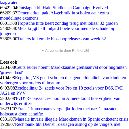
laagwater
694
22:04
Ontslagen bij Halo Studios na Campaign Evolved
662
09:37
Denemarken pakt AI-gebruik in scholen aan: extra
mondelinge examens
660
11:08
Tropische hitte keert zondag terug met lokaal 32 graden
543
09:40
Meta krijgt half miljard boete voor mentale schade bij
jongeren
538
05:00
Trailers kijken: de bioscoopreleases van week 32
▼ Advertentie door Refinery89
Lees ook
32
04/08
Ceuta-leider noemt Marokkaanse grensaanval door migranten
'gruweldaad'
41
04/08
Regering VS geeft scholen die 'genderidentiteit' van kinderen
verbergen voor ouders ultimatum
64
03/08
Zetelpeiling: 24 zetels voor Pro en 18 zetels voor D66, FvD,
JA21 en PVV
58
02/08
'FvD' Renaissanceschool in Almere toont hoe vrijheid van
onderwijs eruit ziet
162
31/07
Frans Timmermans vergelijkt Joden met nazi’s, nazaten
holocaust doen aangifte
65
31/07
Massale invasie illegale Marokkanen in Spanje ontketent crisis
19
28/07
Rechtbank tikt Dienst Toeslagen alsnog op de vingers met