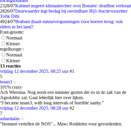
dwangsommen
23
28/07
Kabinet negeert klimaatrechter over Bonaire: deadline verloopt
28
26/07
Deurwaarder legt beslag bij onvindbare Bij1-fractievoorzitter
Tofik Dibi
49
24/07
Brabant draait natuurvergunningen voor boeren terug: ook
elders in het land?
Font-grootte:
Normaal
Kleiner
regelhoogte :
Normaal
Kleiner
13 reacties
vrijdag 12 december 2025, 08:25 uur
#1
5
insan3
101% crazy
Ach Wiersma. Nog nooit een minister gezien die zo in de zak van de
Agrolobby zat. Gaat letterlijk hier over lijken.
“I became insan3, with long intervals of horrible sanity.”
vrijdag 12 december 2025, 08:28 uur
#2
7
ashardalan
"bronnen vertellen de NOS"... Maw; Roddelen voor gevorderden.