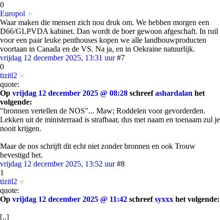
0
Europol
Waar maken die mensen zich nou druk om. We hebben morgen een
D66/GLPVDA kabinet. Dan wordt de boer gewoon afgeschaft. In ruil
voor een paar leuke penthouses kopen we alle landbouwproducten
voortaan in Canada en de VS. Na ja, en in Oekraine natuurlijk.
vrijdag 12 december 2025, 13:31 uur
#7
0
tizitl2
quote:
Op
vrijdag 12 december 2025 @ 08:28
schreef
ashardalan
het
volgende:
"bronnen vertellen de NOS"... Maw; Roddelen voor gevorderden.
Lekken uit de ministerraad is strafbaar, dus met naam en toenaam zul je
nooit krijgen.
Maar de nos schrijft dit echt niet zonder bronnen en ook Trouw
bevestigd het.
vrijdag 12 december 2025, 13:52 uur
#8
1
tizitl2
quote:
Op
vrijdag 12 december 2025 @ 11:42
schreef
syxxx
het volgende:
[..]