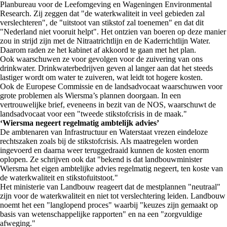
Planbureau voor de Leefomgeving en Wageningen Environmental
Research. Zij zeggen dat "de waterkwaliteit in veel gebieden zal
verslechteren", de "uitstoot van stikstof zal toenemen" en dat dit
"Nederland niet vooruit helpt". Het ontzien van boeren op deze manier
zou in strijd zijn met de Nitraatrichtlijn en de Kaderrichtlijn Water.
Daarom raden ze het kabinet af akkoord te gaan met het plan.
Ook waarschuwen ze voor gevolgen voor de zuivering van ons
drinkwater. Drinkwaterbedrijven geven al langer aan dat het steeds
lastiger wordt om water te zuiveren, wat leidt tot hogere kosten.
Ook de Europese Commissie en de landsadvocaat waarschuwen voor
grote problemen als Wiersma’s plannen doorgaan. In een
vertrouwelijke brief, eveneens in bezit van de NOS, waarschuwt de
landsadvocaat voor een "tweede stikstofcrisis in de maak."
‘Wiersma negeert regelmatig ambtelijk advies’
De ambtenaren van Infrastructuur en Waterstaat vrezen eindeloze
rechtszaken zoals bij de stikstofcrisis. Als maatregelen worden
ingevoerd en daarna weer teruggedraaid kunnen de kosten enorm
oplopen. Ze schrijven ook dat "bekend is dat landbouwminister
Wiersma het eigen ambtelijke advies regelmatig negeert, ten koste van
de waterkwaliteit en stikstofuitstoot."
Het ministerie van Landbouw reageert dat de mestplannen "neutraal"
zijn voor de waterkwaliteit en niet tot verslechtering leiden. Landbouw
noemt het een "langlopend proces" waarbij "keuzes zijn gemaakt op
basis van wetenschappelijke rapporten" en na een "zorgvuldige
afweging."