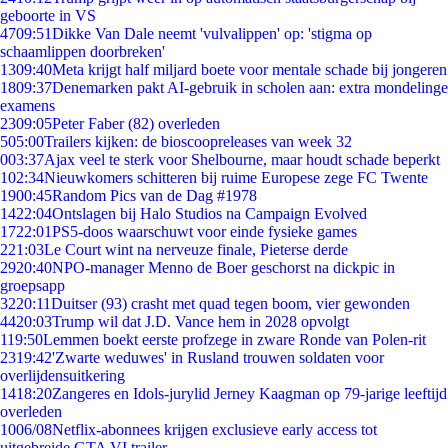
geboorte in VS
47
09:51
Dikke Van Dale neemt 'vulvalippen' op: 'stigma op
schaamlippen doorbreken'
13
09:40
Meta krijgt half miljard boete voor mentale schade bij jongeren
18
09:37
Denemarken pakt AI-gebruik in scholen aan: extra mondelinge
examens
23
09:05
Peter Faber (82) overleden
5
05:00
Trailers kijken: de bioscoopreleases van week 32
0
03:37
Ajax veel te sterk voor Shelbourne, maar houdt schade beperkt
1
02:34
Nieuwkomers schitteren bij ruime Europese zege FC Twente
19
00:45
Random Pics van de Dag #1978
14
22:04
Ontslagen bij Halo Studios na Campaign Evolved
17
22:01
PS5-doos waarschuwt voor einde fysieke games
2
21:03
Le Court wint na nerveuze finale, Pieterse derde
29
20:40
NPO-manager Menno de Boer geschorst na dickpic in
groepsapp
32
20:11
Duitser (93) crasht met quad tegen boom, vier gewonden
44
20:03
Trump wil dat J.D. Vance hem in 2028 opvolgt
1
19:50
Lemmen boekt eerste profzege in zware Ronde van Polen-rit
23
19:42
'Zwarte weduwes' in Rusland trouwen soldaten voor
overlijdensuitkering
14
18:20
Zangeres en Idols-jurylid Jerney Kaagman op 79-jarige leeftijd
overleden
10
06/08
Netflix-abonnees krijgen exclusieve early access tot
uitgebreide GTA VI trailer