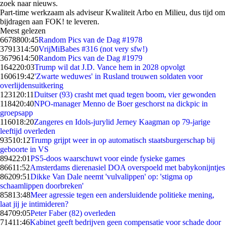
zoek naar nieuws.
Part-time werkzaam als adviseur Kwaliteit Arbo en Milieu, dus tijd om
bijdragen aan FOK! te leveren.
Meest gelezen
66788
00:45
Random Pics van de Dag #1978
37913
14:50
VrijMiBabes #316 (not very sfw!)
36796
14:50
Random Pics van de Dag #1979
1642
20:03
Trump wil dat J.D. Vance hem in 2028 opvolgt
1606
19:42
'Zwarte weduwes' in Rusland trouwen soldaten voor
overlijdensuitkering
1231
20:11
Duitser (93) crasht met quad tegen boom, vier gewonden
1184
20:40
NPO-manager Menno de Boer geschorst na dickpic in
groepsapp
1160
18:20
Zangeres en Idols-jurylid Jerney Kaagman op 79-jarige
leeftijd overleden
935
10:12
Trump grijpt weer in op automatisch staatsburgerschap bij
geboorte in VS
894
22:01
PS5-doos waarschuwt voor einde fysieke games
866
11:52
Amsterdams dierenasiel DOA overspoeld met babykonijntjes
862
09:51
Dikke Van Dale neemt 'vulvalippen' op: 'stigma op
schaamlippen doorbreken'
858
13:48
Meer agressie tegen een andersluidende politieke mening,
laat jij je intimideren?
847
09:05
Peter Faber (82) overleden
714
11:46
Kabinet geeft bedrijven geen compensatie voor schade door