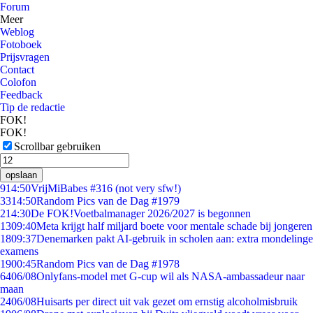
Forum
Meer
Weblog
Fotoboek
Prijsvragen
Contact
Colofon
Feedback
Tip de redactie
FOK!
FOK!
Scrollbar gebruiken
opslaan
9
14:50
VrijMiBabes #316 (not very sfw!)
33
14:50
Random Pics van de Dag #1979
2
14:30
De FOK!Voetbalmanager 2026/2027 is begonnen
13
09:40
Meta krijgt half miljard boete voor mentale schade bij jongeren
18
09:37
Denemarken pakt AI-gebruik in scholen aan: extra mondelinge
examens
19
00:45
Random Pics van de Dag #1978
64
06/08
Onlyfans-model met G-cup wil als NASA-ambassadeur naar
maan
24
06/08
Huisarts per direct uit vak gezet om ernstig alcoholmisbruik