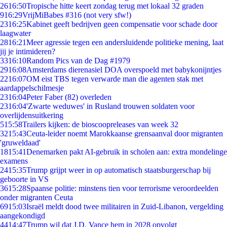
26
16:50
Tropische hitte keert zondag terug met lokaal 32 graden
9
16:29
VrijMiBabes #316 (not very sfw!)
23
16:25
Kabinet geeft bedrijven geen compensatie voor schade door
laagwater
28
16:21
Meer agressie tegen een andersluidende politieke mening, laat
jij je intimideren?
33
16:10
Random Pics van de Dag #1979
29
16:08
Amsterdams dierenasiel DOA overspoeld met babykonijntjes
22
16:07
OM eist TBS tegen verwarde man die agenten stak met
aardappelschilmesje
23
16:04
Peter Faber (82) overleden
23
16:04
'Zwarte weduwes' in Rusland trouwen soldaten voor
overlijdensuitkering
5
15:58
Trailers kijken: de bioscoopreleases van week 32
32
15:43
Ceuta-leider noemt Marokkaanse grensaanval door migranten
'gruweldaad'
18
15:41
Denemarken pakt AI-gebruik in scholen aan: extra mondelinge
examens
24
15:35
Trump grijpt weer in op automatisch staatsburgerschap bij
geboorte in VS
36
15:28
Spaanse politie: minstens tien voor terrorisme veroordeelden
onder migranten Ceuta
69
15:03
Israël meldt dood twee militairen in Zuid-Libanon, vergelding
aangekondigd
44
14:47
Trump wil dat J.D. Vance hem in 2028 opvolgt