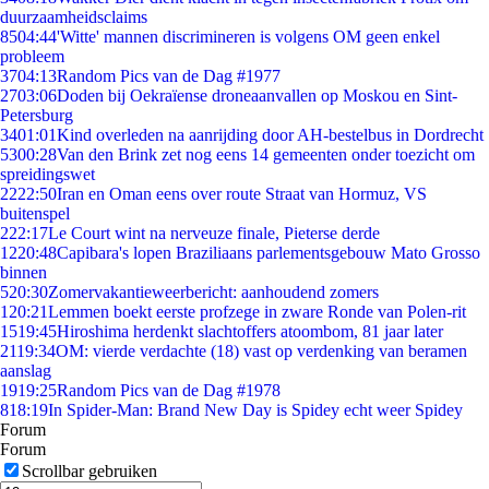
duurzaamheidsclaims
85
04:44
'Witte' mannen discrimineren is volgens OM geen enkel
probleem
37
04:13
Random Pics van de Dag #1977
27
03:06
Doden bij Oekraïense droneaanvallen op Moskou en Sint-
Petersburg
34
01:01
Kind overleden na aanrijding door AH-bestelbus in Dordrecht
53
00:28
Van den Brink zet nog eens 14 gemeenten onder toezicht om
spreidingswet
22
22:50
Iran en Oman eens over route Straat van Hormuz, VS
buitenspel
2
22:17
Le Court wint na nerveuze finale, Pieterse derde
12
20:48
Capibara's lopen Braziliaans parlementsgebouw Mato Grosso
binnen
5
20:30
Zomervakantieweerbericht: aanhoudend zomers
1
20:21
Lemmen boekt eerste profzege in zware Ronde van Polen-rit
15
19:45
Hiroshima herdenkt slachtoffers atoombom, 81 jaar later
21
19:34
OM: vierde verdachte (18) vast op verdenking van beramen
aanslag
19
19:25
Random Pics van de Dag #1978
8
18:19
In Spider-Man: Brand New Day is Spidey echt weer Spidey
Forum
Forum
Scrollbar gebruiken