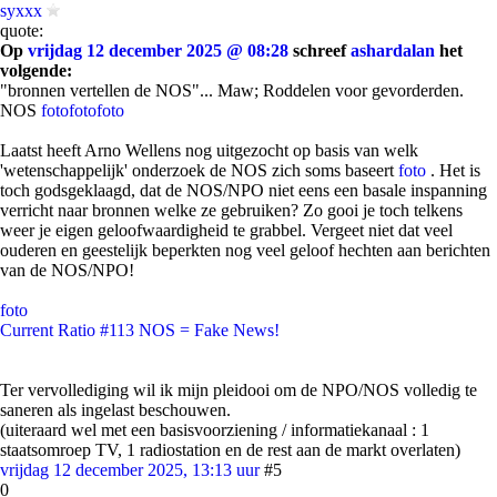
syxxx
quote:
Op
vrijdag 12 december 2025 @ 08:28
schreef
ashardalan
het
volgende:
"bronnen vertellen de NOS"... Maw; Roddelen voor gevorderden.
NOS
foto
foto
foto
Laatst heeft Arno Wellens nog uitgezocht op basis van welk
'wetenschappelijk' onderzoek de NOS zich soms baseert
foto
. Het is
toch godsgeklaagd, dat de NOS/NPO niet eens een basale inspanning
verricht naar bronnen welke ze gebruiken? Zo gooi je toch telkens
weer je eigen geloofwaardigheid te grabbel. Vergeet niet dat veel
ouderen en geestelijk beperkten nog veel geloof hechten aan berichten
van de NOS/NPO!
foto
Current Ratio #113 NOS = Fake News!
Ter vervollediging wil ik mijn pleidooi om de NPO/NOS volledig te
saneren als ingelast beschouwen.
(uiteraard wel met een basisvoorziening / informatiekanaal : 1
staatsomroep TV, 1 radiostation en de rest aan de markt overlaten)
vrijdag 12 december 2025, 13:13 uur
#5
0