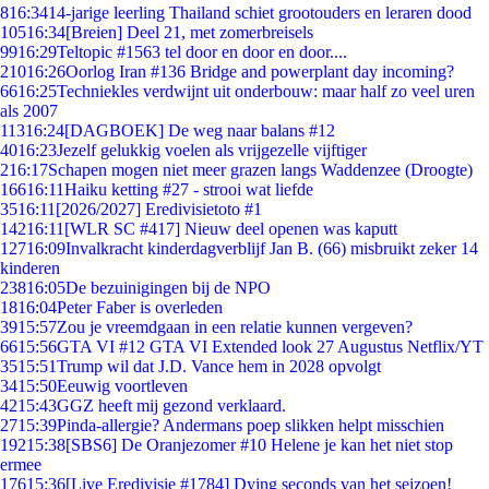
8
16:34
14-jarige leerling Thailand schiet grootouders en leraren dood
105
16:34
[Breien] Deel 21, met zomerbreisels
99
16:29
Teltopic #1563 tel door en door en door....
210
16:26
Oorlog Iran #136 Bridge and powerplant day incoming?
66
16:25
Techniekles verdwijnt uit onderbouw: maar half zo veel uren
als 2007
113
16:24
[DAGBOEK] De weg naar balans #12
40
16:23
Jezelf gelukkig voelen als vrijgezelle vijftiger
2
16:17
Schapen mogen niet meer grazen langs Waddenzee (Droogte)
166
16:11
Haiku ketting #27 - strooi wat liefde
35
16:11
[2026/2027] Eredivisietoto #1
142
16:11
[WLR SC #417] Nieuw deel openen was kaputt
127
16:09
Invalkracht kinderdagverblijf Jan B. (66) misbruikt zeker 14
kinderen
238
16:05
De bezuinigingen bij de NPO
18
16:04
Peter Faber is overleden
39
15:57
Zou je vreemdgaan in een relatie kunnen vergeven?
66
15:56
GTA VI #12 GTA VI Extended look 27 Augustus Netflix/YT
35
15:51
Trump wil dat J.D. Vance hem in 2028 opvolgt
34
15:50
Eeuwig voortleven
42
15:43
GGZ heeft mij gezond verklaard.
27
15:39
Pinda-allergie? Andermans poep slikken helpt misschien
192
15:38
[SBS6] De Oranjezomer #10 Helene je kan het niet stop
ermee
176
15:36
[Live Eredivisie #1784] Dying seconds van het seizoen!