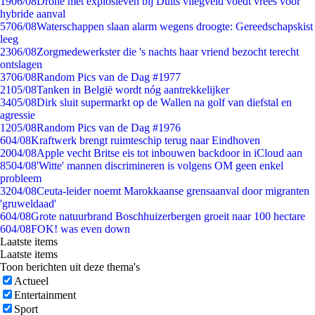
19
06/08
Drone met explosieven bij Duits vliegveld voedt vrees voor
hybride aanval
57
06/08
Waterschappen slaan alarm wegens droogte: Gereedschapskist
leeg
23
06/08
Zorgmedewerkster die 's nachts haar vriend bezocht terecht
ontslagen
37
06/08
Random Pics van de Dag #1977
21
05/08
Tanken in België wordt nóg aantrekkelijker
34
05/08
Dirk sluit supermarkt op de Wallen na golf van diefstal en
agressie
12
05/08
Random Pics van de Dag #1976
6
04/08
Kraftwerk brengt ruimteschip terug naar Eindhoven
20
04/08
Apple vecht Britse eis tot inbouwen backdoor in iCloud aan
85
04/08
'Witte' mannen discrimineren is volgens OM geen enkel
probleem
32
04/08
Ceuta-leider noemt Marokkaanse grensaanval door migranten
'gruweldaad'
6
04/08
Grote natuurbrand Boschhuizerbergen groeit naar 100 hectare
6
04/08
FOK! was even down
Laatste items
Laatste items
Toon berichten uit deze thema's
Actueel
Entertainment
Sport