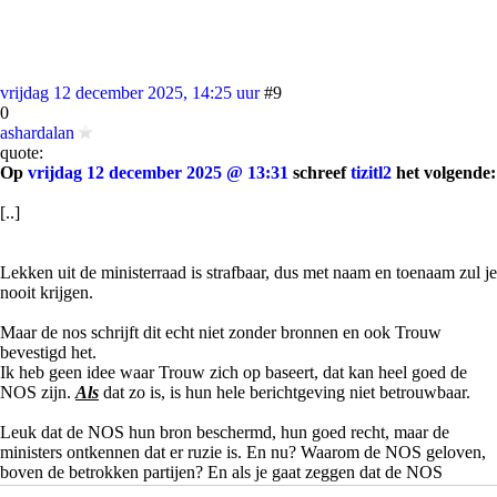
vrijdag 12 december 2025, 14:25 uur
#9
0
ashardalan
quote:
Op
vrijdag 12 december 2025 @ 13:31
schreef
tizitl2
het volgende:
[..]
Lekken uit de ministerraad is strafbaar, dus met naam en toenaam zul je
nooit krijgen.
Maar de nos schrijft dit echt niet zonder bronnen en ook Trouw
bevestigd het.
Ik heb geen idee waar Trouw zich op baseert, dat kan heel goed de
NOS zijn.
Als
dat zo is, is hun hele berichtgeving niet betrouwbaar.
Leuk dat de NOS hun bron beschermd, hun goed recht, maar de
ministers ontkennen dat er ruzie is. En nu? Waarom de NOS geloven,
boven de betrokken partijen? En als je gaat zeggen dat de NOS
objectief is, dat is domweg niet zo. Uiteraard zullen ze niet bewust