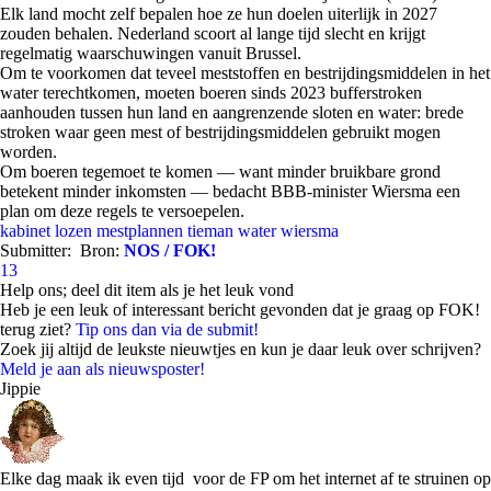
Elk land mocht zelf bepalen hoe ze hun doelen uiterlijk in 2027
zouden behalen. Nederland scoort al lange tijd slecht en krijgt
regelmatig waarschuwingen vanuit Brussel.
Om te voorkomen dat teveel meststoffen en bestrijdingsmiddelen in het
water terechtkomen, moeten boeren sinds 2023 bufferstroken
aanhouden tussen hun land en aangrenzende sloten en water: brede
stroken waar geen mest of bestrijdingsmiddelen gebruikt mogen
worden.
Om boeren tegemoet te komen — want minder bruikbare grond
betekent minder inkomsten — bedacht BBB-minister Wiersma een
plan om deze regels te versoepelen.
kabinet
lozen
mestplannen
tieman
water
wiersma
Submitter:
Bron:
NOS / FOK!
13
Help ons; deel dit item als je het leuk vond
Heb je een leuk of interessant bericht gevonden dat je graag op FOK!
terug ziet?
Tip ons dan via de submit!
Zoek jij altijd de leukste nieuwtjes en kun je daar leuk over schrijven?
Meld je aan als nieuwsposter!
Jippie
Elke dag maak ik even tijd voor de FP om het internet af te struinen op