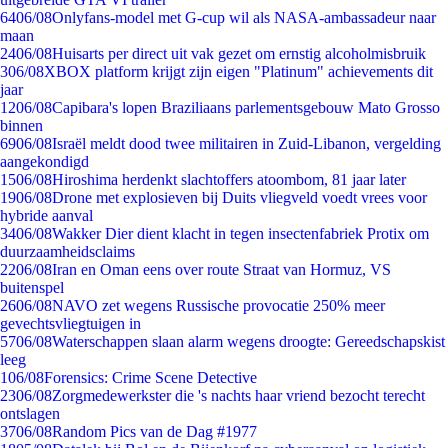
64
06/08
Onlyfans-model met G-cup wil als NASA-ambassadeur naar
maan
24
06/08
Huisarts per direct uit vak gezet om ernstig alcoholmisbruik
3
06/08
XBOX platform krijgt zijn eigen "Platinum" achievements dit
jaar
12
06/08
Capibara's lopen Braziliaans parlementsgebouw Mato Grosso
binnen
69
06/08
Israël meldt dood twee militairen in Zuid-Libanon, vergelding
aangekondigd
15
06/08
Hiroshima herdenkt slachtoffers atoombom, 81 jaar later
19
06/08
Drone met explosieven bij Duits vliegveld voedt vrees voor
hybride aanval
34
06/08
Wakker Dier dient klacht in tegen insectenfabriek Protix om
duurzaamheidsclaims
22
06/08
Iran en Oman eens over route Straat van Hormuz, VS
buitenspel
26
06/08
NAVO zet wegens Russische provocatie 250% meer
gevechtsvliegtuigen in
57
06/08
Waterschappen slaan alarm wegens droogte: Gereedschapskist
leeg
1
06/08
Forensics: Crime Scene Detective
23
06/08
Zorgmedewerkster die 's nachts haar vriend bezocht terecht
ontslagen
37
06/08
Random Pics van de Dag #1977