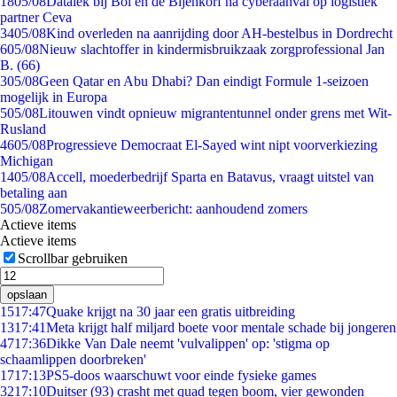
18
05/08
Datalek bij Bol en de Bijenkorf na cyberaanval op logistiek
partner Ceva
34
05/08
Kind overleden na aanrijding door AH-bestelbus in Dordrecht
6
05/08
Nieuw slachtoffer in kindermisbruikzaak zorgprofessional Jan
B. (66)
3
05/08
Geen Qatar en Abu Dhabi? Dan eindigt Formule 1-seizoen
mogelijk in Europa
5
05/08
Litouwen vindt opnieuw migrantentunnel onder grens met Wit-
Rusland
46
05/08
Progressieve Democraat El-Sayed wint nipt voorverkiezing
Michigan
14
05/08
Accell, moederbedrijf Sparta en Batavus, vraagt uitstel van
betaling aan
5
05/08
Zomervakantieweerbericht: aanhoudend zomers
Actieve items
Actieve items
Scrollbar gebruiken
opslaan
15
17:47
Quake krijgt na 30 jaar een gratis uitbreiding
13
17:41
Meta krijgt half miljard boete voor mentale schade bij jongeren
47
17:36
Dikke Van Dale neemt 'vulvalippen' op: 'stigma op
schaamlippen doorbreken'
17
17:13
PS5-doos waarschuwt voor einde fysieke games
32
17:10
Duitser (93) crasht met quad tegen boom, vier gewonden