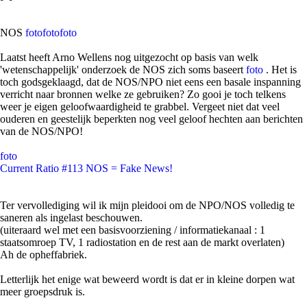
NOS
foto
foto
foto
Laatst heeft Arno Wellens nog uitgezocht op basis van welk
'wetenschappelijk' onderzoek de NOS zich soms baseert
foto
. Het is
toch godsgeklaagd, dat de NOS/NPO niet eens een basale inspanning
verricht naar bronnen welke ze gebruiken? Zo gooi je toch telkens
weer je eigen geloofwaardigheid te grabbel. Vergeet niet dat veel
ouderen en geestelijk beperkten nog veel geloof hechten aan berichten
van de NOS/NPO!
foto
Current Ratio #113 NOS = Fake News!
Ter vervollediging wil ik mijn pleidooi om de NPO/NOS volledig te
saneren als ingelast beschouwen.
(uiteraard wel met een basisvoorziening / informatiekanaal : 1
staatsomroep TV, 1 radiostation en de rest aan de markt overlaten)
Ah de opheffabriek.
Letterlijk het enige wat beweerd wordt is dat er in kleine dorpen wat
meer groepsdruk is.