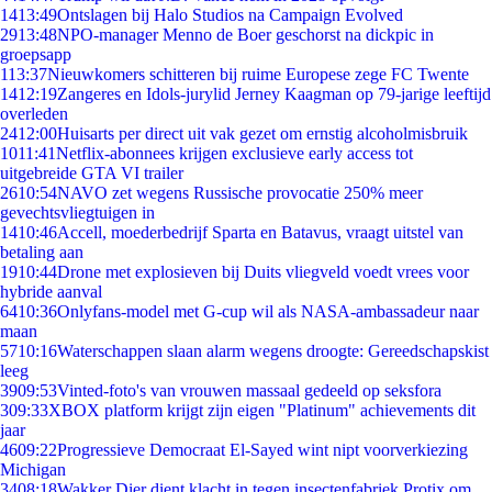
14
13:49
Ontslagen bij Halo Studios na Campaign Evolved
29
13:48
NPO-manager Menno de Boer geschorst na dickpic in
groepsapp
1
13:37
Nieuwkomers schitteren bij ruime Europese zege FC Twente
14
12:19
Zangeres en Idols-jurylid Jerney Kaagman op 79-jarige leeftijd
overleden
24
12:00
Huisarts per direct uit vak gezet om ernstig alcoholmisbruik
10
11:41
Netflix-abonnees krijgen exclusieve early access tot
uitgebreide GTA VI trailer
26
10:54
NAVO zet wegens Russische provocatie 250% meer
gevechtsvliegtuigen in
14
10:46
Accell, moederbedrijf Sparta en Batavus, vraagt uitstel van
betaling aan
19
10:44
Drone met explosieven bij Duits vliegveld voedt vrees voor
hybride aanval
64
10:36
Onlyfans-model met G-cup wil als NASA-ambassadeur naar
maan
57
10:16
Waterschappen slaan alarm wegens droogte: Gereedschapskist
leeg
39
09:53
Vinted-foto's van vrouwen massaal gedeeld op seksfora
3
09:33
XBOX platform krijgt zijn eigen "Platinum" achievements dit
jaar
46
09:22
Progressieve Democraat El-Sayed wint nipt voorverkiezing
Michigan
34
08:18
Wakker Dier dient klacht in tegen insectenfabriek Protix om