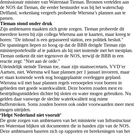
demissionair minister van Waterstaat Tieman. Bronnen vertelden aan
de NOS dat Tieman, die eerder bestuurder was bij het waterschap
Delfland, wekenlang vergeefs probeerde Wiersma’s plannen aan te
passen.
Tieman stond onder druk
Zijn ambtenaren maakten zich grote zorgen. Tieman probeerde dit
meerdere keren bij zijn collega Wiersma aan te kaarten, maar kreeg te
horen: "De inhoud is een gepasseerd station, een politiek besluit."
De spanningen liepen zo hoog op dat de BBB dreigde Tieman zijn
ministerportefeuille af te pakken als hij niet instemde met het mestplan.
Tieman ontkent dit niet tegenover de NOS, terwijl de BBB in een
reactie zegt: "Niet aan de orde."
Uiteindelijk stemde Tieman toe, maar zijn staatssecretaris, VVD’er
Aartsen, niet. Wiersma wil haar plannen per 1 januari invoeren, maar
er staan komende week nog hooggeplaatste overleggen gepland.
Wiersma wil met haar plannen regels versoepelen voor boeren in
gebieden met goede waterkwaliteit. Deze boeren zouden mest en
bestrijdingsmiddelen dichter bij sloten en water mogen gebruiken. Nu
gelden daar vanwege de slechte waterkwaliteit nog ruime
bufferstroken. Soms zouden boeren ook onder voorwaarden meer mest
mogen uitrijden.
‘Helpt Nederland niet vooruit’
De grote zorgen van ambtenaren van het ministerie van Infrastructuur
en Waterstaat blijken uit documenten die in handen zijn van de NOS.
Deze ambtenaren baseren zich op rapporten en berekeningen van het