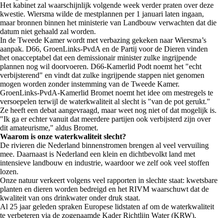
Het kabinet zal waarschijnlijk volgende week verder praten over deze
kwestie. Wiersma wilde de mestplannen per 1 januari laten ingaan,
maar bronnen binnen het ministerie van Landbouw verwachten dat die
datum niet gehaald zal worden.
In de Tweede Kamer wordt met verbazing gekeken naar Wiersma’s
aanpak. D66, GroenLinks-PvdA en de Partij voor de Dieren vinden
het onacceptabel dat een demissionair minister zulke ingrijpende
plannen nog wil doorvoeren. D66-Kamerlid Podt noemt het "echt
verbijsterend" en vindt dat zulke ingrijpende stappen niet genomen
mogen worden zonder instemming van de Tweede Kamer.
GroenLinks-PvdA-Kamerlid Bromet noemt het idee om mestregels te
versoepelen terwijl de waterkwaliteit al slecht is "van de pot gerukt."
Ze heeft een debat aangevraagd, maar weet nog niet of dat mogelijk is.
"Ik ga er echter vanuit dat meerdere partijen ook verbijsterd zijn over
dit amateurisme," aldus Bromet.
Waarom is onze waterkwaliteit slecht?
De rivieren die Nederland binnenstromen brengen al veel vervuiling
mee. Daarnaast is Nederland een klein en dichtbevolkt land met
intensieve landbouw en industrie, waardoor we zelf ook veel stoffen
lozen.
Onze natuur verkeert volgens veel rapporten in slechte staat: kwetsbare
planten en dieren worden bedreigd en het RIVM waarschuwt dat de
kwaliteit van ons drinkwater onder druk staat.
Al 25 jaar geleden spraken Europese lidstaten af om de waterkwaliteit
te verbeteren via de zogenaamde Kader Richtlijn Water (KRW).