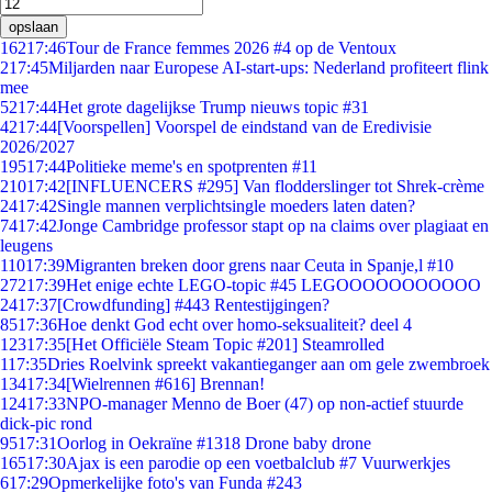
opslaan
162
17:46
Tour de France femmes 2026 #4 op de Ventoux
2
17:45
Miljarden naar Europese AI-start-ups: Nederland profiteert flink
mee
52
17:44
Het grote dagelijkse Trump nieuws topic #31
42
17:44
[Voorspellen] Voorspel de eindstand van de Eredivisie
2026/2027
195
17:44
Politieke meme's en spotprenten #11
210
17:42
[INFLUENCERS #295] Van flodderslinger tot Shrek-crème
24
17:42
Single mannen verplichtsingle moeders laten daten?
74
17:42
Jonge Cambridge professor stapt op na claims over plagiaat en
leugens
110
17:39
Migranten breken door grens naar Ceuta in Spanje,l #10
272
17:39
Het enige echte LEGO-topic #45 LEGOOOOOOOOOOO
24
17:37
[Crowdfunding] #443 Rentestijgingen?
85
17:36
Hoe denkt God echt over homo-seksualiteit? deel 4
123
17:35
[Het Officiële Steam Topic #201] Steamrolled
1
17:35
Dries Roelvink spreekt vakantieganger aan om gele zwembroek
134
17:34
[Wielrennen #616] Brennan!
124
17:33
NPO-manager Menno de Boer (47) op non-actief stuurde
dick-pic rond
95
17:31
Oorlog in Oekraïne #1318 Drone baby drone
165
17:30
Ajax is een parodie op een voetbalclub #7 Vuurwerkjes
6
17:29
Opmerkelijke foto's van Funda #243