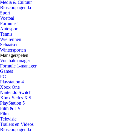
Media & Cultuur
Bioscoopagenda
Sport
Voetbal
Formule 1
Autosport
Tennis
Wielrennen
Schaatsen
Wintersporten
Managerspelen
Voetbalmanager
Formule 1-manager
Games
PC
Playstation 4
Xbox One
Nintendo Switch
Xbox Series X|S
PlayStation 5
Film & TV
Film
Televisie
Trailers en Videos
Bioscoopagenda