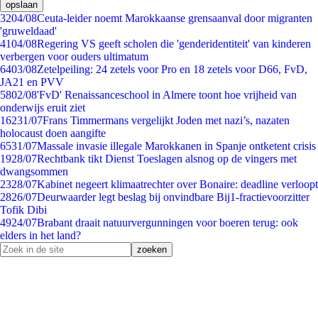
opslaan
32
04/08
Ceuta-leider noemt Marokkaanse grensaanval door migranten
'gruweldaad'
41
04/08
Regering VS geeft scholen die 'genderidentiteit' van kinderen
verbergen voor ouders ultimatum
64
03/08
Zetelpeiling: 24 zetels voor Pro en 18 zetels voor D66, FvD,
JA21 en PVV
58
02/08
'FvD' Renaissanceschool in Almere toont hoe vrijheid van
onderwijs eruit ziet
162
31/07
Frans Timmermans vergelijkt Joden met nazi’s, nazaten
holocaust doen aangifte
65
31/07
Massale invasie illegale Marokkanen in Spanje ontketent crisis
19
28/07
Rechtbank tikt Dienst Toeslagen alsnog op de vingers met
dwangsommen
23
28/07
Kabinet negeert klimaatrechter over Bonaire: deadline verloopt
28
26/07
Deurwaarder legt beslag bij onvindbare Bij1-fractievoorzitter
Tofik Dibi
49
24/07
Brabant draait natuurvergunningen voor boeren terug: ook
elders in het land?