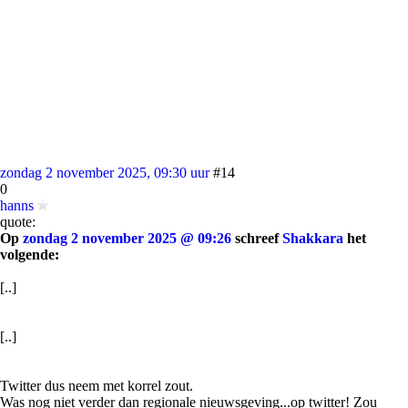
zondag 2 november 2025, 09:30 uur
#14
0
hanns
quote:
Op
zondag 2 november 2025 @ 09:26
schreef
Shakkara
het
volgende:
[..]
[..]
Twitter dus neem met korrel zout.
Was nog niet verder dan regionale nieuwsgeving...op twitter! Zou