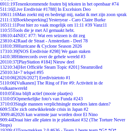
69
11:19
Tenenkrommende fouten bij teksten in het openbaar #74
5
11:16
[Live Eredivisie #1788] In Excelsiors Deo
106
11:16
Man zoekt mij en bedreigt mij, nadat ik met zijn zoon sprak
21
11:13
[Boekbespreking] Yesteryear - Caro Claire Burke
165
11:11
Post hier zo vaak mogelijk om 11:11 #39 Vanz11
1
10:55
Tools die je met AI gemaakt hebt.
186
10:44
NEC #77: Wat een seizoen is dit zeg
238
10:42
Raad de Straat - Amsterdam - Deel 78
118
10:39
Hurricane & Cyclone Season 2026
173
10:39
[NOS Eredivisie #298] We gaan staken
14
10:38
Hitterecords over de gehele wereld #3
201
10:37
[PlayStation #184] Nieuw deel
132
10:34
[Het Officiële Steam Topic #201] Steamrolled
250
10:34
+7 telspel #95
42
10:06
[2026/2027] Eredivisietoto #1
51
10:06
[Vulkanen] The Ring of Fire #9: Activiteit in de
vulkaanwereld
0
10:05
Etna blijft actief (mooie plaatjes)
13
10:05
Opmerkelijke foto's van Funda #243
37
10:03
Single mannen verplichtsingle moeders laten daten?
6
09:53
De zich ontwikkelende crisis in Japan #2
30
09:46
2026 kan warmste jaar worden door El Nino
9
09:44
Draai hier alle platen in je platenkast #32 (The Torture Never
Stops)
192
09:43
Touwtrekken 2.0 #636 - Team 1 beste team *G* *O*