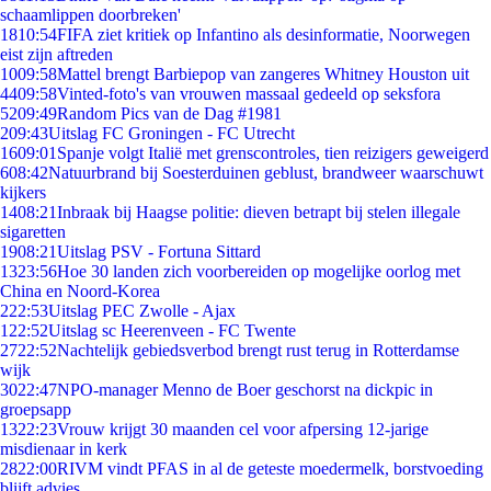
schaamlippen doorbreken'
18
10:54
FIFA ziet kritiek op Infantino als desinformatie, Noorwegen
eist zijn aftreden
10
09:58
Mattel brengt Barbiepop van zangeres Whitney Houston uit
44
09:58
Vinted-foto's van vrouwen massaal gedeeld op seksfora
52
09:49
Random Pics van de Dag #1981
2
09:43
Uitslag FC Groningen - FC Utrecht
16
09:01
Spanje volgt Italië met grenscontroles, tien reizigers geweigerd
6
08:42
Natuurbrand bij Soesterduinen geblust, brandweer waarschuwt
kijkers
14
08:21
Inbraak bij Haagse politie: dieven betrapt bij stelen illegale
sigaretten
19
08:21
Uitslag PSV - Fortuna Sittard
13
23:56
Hoe 30 landen zich voorbereiden op mogelijke oorlog met
China en Noord-Korea
2
22:53
Uitslag PEC Zwolle - Ajax
1
22:52
Uitslag sc Heerenveen - FC Twente
27
22:52
Nachtelijk gebiedsverbod brengt rust terug in Rotterdamse
wijk
30
22:47
NPO-manager Menno de Boer geschorst na dickpic in
groepsapp
13
22:23
Vrouw krijgt 30 maanden cel voor afpersing 12-jarige
misdienaar in kerk
28
22:00
RIVM vindt PFAS in al de geteste moedermelk, borstvoeding
blijft advies