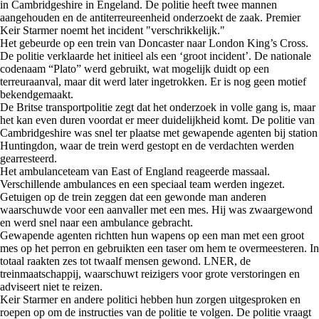
in Cambridgeshire in Engeland. De politie heeft twee mannen
aangehouden en de antiterreureenheid onderzoekt de zaak. Premier
Keir Starmer noemt het incident "verschrikkelijk."
Het gebeurde op een trein van Doncaster naar London King’s Cross.
De politie verklaarde het initieel als een ‘groot incident’. De nationale
codenaam “Plato” werd gebruikt, wat mogelijk duidt op een
terreuraanval, maar dit werd later ingetrokken. Er is nog geen motief
bekendgemaakt.
De Britse transportpolitie zegt dat het onderzoek in volle gang is, maar
het kan even duren voordat er meer duidelijkheid komt. De politie van
Cambridgeshire was snel ter plaatse met gewapende agenten bij station
Huntingdon, waar de trein werd gestopt en de verdachten werden
gearresteerd.
Het ambulanceteam van East of England reageerde massaal.
Verschillende ambulances en een speciaal team werden ingezet.
Getuigen op de trein zeggen dat een gewonde man anderen
waarschuwde voor een aanvaller met een mes. Hij was zwaargewond
en werd snel naar een ambulance gebracht.
Gewapende agenten richtten hun wapens op een man met een groot
mes op het perron en gebruikten een taser om hem te overmeesteren. In
totaal raakten zes tot twaalf mensen gewond. LNER, de
treinmaatschappij, waarschuwt reizigers voor grote verstoringen en
adviseert niet te reizen.
Keir Starmer en andere politici hebben hun zorgen uitgesproken en
roepen op om de instructies van de politie te volgen. De politie vraagt