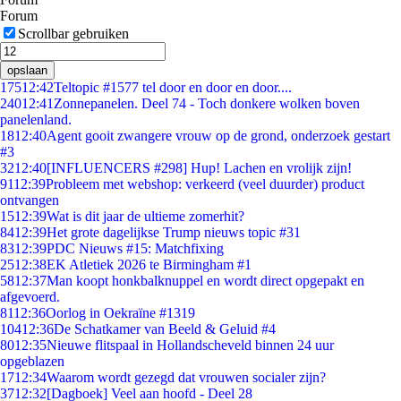
Forum
Scrollbar gebruiken
opslaan
175
12:42
Teltopic #1577 tel door en door en door....
240
12:41
Zonnepanelen. Deel 74 - Toch donkere wolken boven
panelenland.
18
12:40
Agent gooit zwangere vrouw op de grond, onderzoek gestart
#3
32
12:40
[INFLUENCERS #298] Hup! Lachen en vrolijk zijn!
91
12:39
Probleem met webshop: verkeerd (veel duurder) product
ontvangen
15
12:39
Wat is dit jaar de ultieme zomerhit?
84
12:39
Het grote dagelijkse Trump nieuws topic #31
83
12:39
PDC Nieuws #15: Matchfixing
25
12:38
EK Atletiek 2026 te Birmingham #1
58
12:37
Man koopt honkbalknuppel en wordt direct opgepakt en
afgevoerd.
81
12:36
Oorlog in Oekraïne #1319
104
12:36
De Schatkamer van Beeld & Geluid #4
80
12:35
Nieuwe flitspaal in Hollandscheveld binnen 24 uur
opgeblazen
17
12:34
Waarom wordt gezegd dat vrouwen socialer zijn?
37
12:32
[Dagboek] Veel aan hoofd - Deel 28