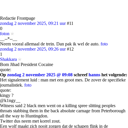
Redactie Frontpage
zondag 2 november 2025, 09:21 uur
#11
0
foton
__--*--__
Neem vooral allemaal de trein. Dan pak ik wel de auto.
foto
zondag 2 november 2025, 09:26 uur
#12
1
Shakkara
Bom Jihad President Cocaine
quote:
Op
zondag 2 november 2025 @ 09:08
schreef
hanns
het volgende:
Het signalement luid : man met een groot mes. De zover de specifieke
journalistiek.
foto
quote:
kingy ?
@k1ngy__
Witness said 2 black men went on a killing spree slitting peoples
throats stabbing them in the back absolute carnage from Peterborough
all the way to Huntingdon.
Twitter dus neem met korrel zout.
Een wolf maakt zich nooit zorgen dat de schapen flink in de