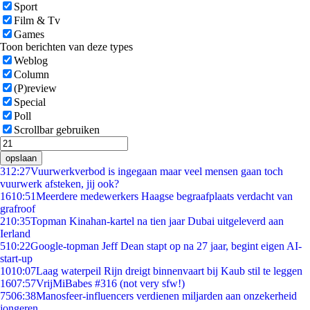
Sport
Film & Tv
Games
Toon berichten van deze types
Weblog
Column
(P)review
Special
Poll
Scrollbar gebruiken
opslaan
3
12:27
Vuurwerkverbod is ingegaan maar veel mensen gaan toch
vuurwerk afsteken, jij ook?
16
10:51
Meerdere medewerkers Haagse begraafplaats verdacht van
grafroof
2
10:35
Topman Kinahan-kartel na tien jaar Dubai uitgeleverd aan
Ierland
5
10:22
Google-topman Jeff Dean stapt op na 27 jaar, begint eigen AI-
start-up
10
10:07
Laag waterpeil Rijn dreigt binnenvaart bij Kaub stil te leggen
16
07:57
VrijMiBabes #316 (not very sfw!)
75
06:38
Manosfeer-influencers verdienen miljarden aan onzekerheid
jongeren