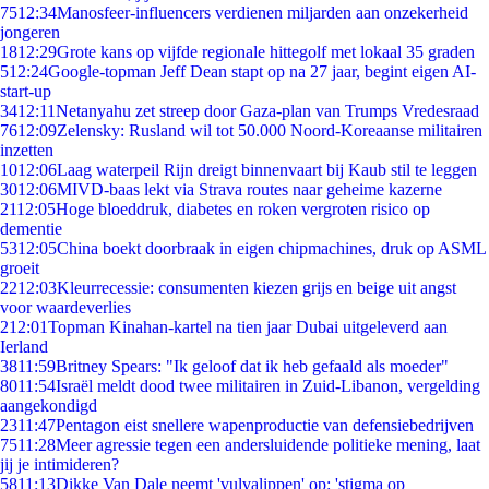
75
12:34
Manosfeer-influencers verdienen miljarden aan onzekerheid
jongeren
18
12:29
Grote kans op vijfde regionale hittegolf met lokaal 35 graden
5
12:24
Google-topman Jeff Dean stapt op na 27 jaar, begint eigen AI-
start-up
34
12:11
Netanyahu zet streep door Gaza-plan van Trumps Vredesraad
76
12:09
Zelensky: Rusland wil tot 50.000 Noord-Koreaanse militairen
inzetten
10
12:06
Laag waterpeil Rijn dreigt binnenvaart bij Kaub stil te leggen
30
12:06
MIVD-baas lekt via Strava routes naar geheime kazerne
21
12:05
Hoge bloeddruk, diabetes en roken vergroten risico op
dementie
53
12:05
China boekt doorbraak in eigen chipmachines, druk op ASML
groeit
22
12:03
Kleurrecessie: consumenten kiezen grijs en beige uit angst
voor waardeverlies
2
12:01
Topman Kinahan-kartel na tien jaar Dubai uitgeleverd aan
Ierland
38
11:59
Britney Spears: "Ik geloof dat ik heb gefaald als moeder"
80
11:54
Israël meldt dood twee militairen in Zuid-Libanon, vergelding
aangekondigd
23
11:47
Pentagon eist snellere wapenproductie van defensiebedrijven
75
11:28
Meer agressie tegen een andersluidende politieke mening, laat
jij je intimideren?
58
11:13
Dikke Van Dale neemt 'vulvalippen' op: 'stigma op