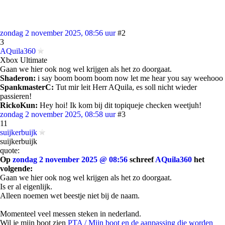
zondag 2 november 2025, 08:56 uur
#2
3
AQuila360
Xbox Ultimate
Gaan we hier ook nog wel krijgen als het zo doorgaat.
Shaderon:
i say boom boom boom now let me hear you say weehooo
SpankmasterC:
Tut mir leit Herr AQuila, es soll nicht wieder
passieren!
RickoKun:
Hey hoi! Ik kom bij dit topiqueje checken weetjuh!
zondag 2 november 2025, 08:58 uur
#3
11
suijkerbuijk
suijkerbuijk
quote:
Op
zondag 2 november 2025 @ 08:56
schreef
AQuila360
het
volgende:
Gaan we hier ook nog wel krijgen als het zo doorgaat.
Is er al eigenlijk.
Alleen noemen wet beestje niet bij de naam.
Momenteel veel messen steken in nederland.
Wil je mijn boot zien
PTA / Mijn boot en de aanpassing die worden