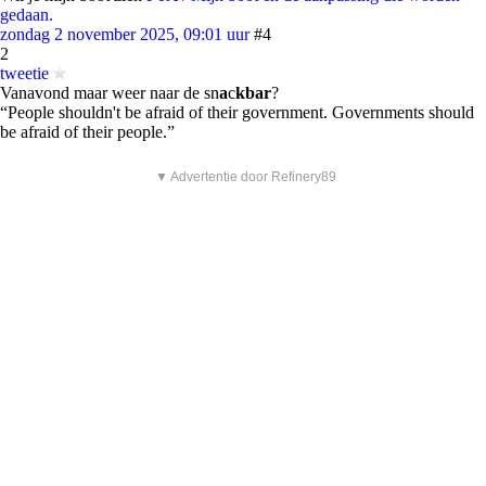
gedaan.
zondag 2 november 2025, 09:01 uur
#4
2
tweetie
Vanavond maar weer naar de sn
a
c
kbar
?
“People shouldn't be afraid of their government. Governments should
be afraid of their people.”
▼ Advertentie door Refinery89