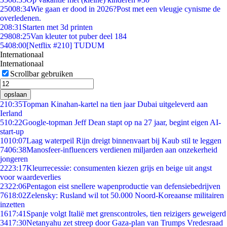
250
08:34
Wie gaan er dood in 2026?Post met een vleugje cynisme de
overledenen.
2
08:31
Starten met 3d printen
298
08:25
Van kleuter tot puber deel 184
54
08:00
[Netflix #210] TUDUM
Internationaal
Internationaal
Scrollbar gebruiken
opslaan
2
10:35
Topman Kinahan-kartel na tien jaar Dubai uitgeleverd aan
Ierland
5
10:22
Google-topman Jeff Dean stapt op na 27 jaar, begint eigen AI-
start-up
10
10:07
Laag waterpeil Rijn dreigt binnenvaart bij Kaub stil te leggen
74
06:38
Manosfeer-influencers verdienen miljarden aan onzekerheid
jongeren
22
23:17
Kleurrecessie: consumenten kiezen grijs en beige uit angst
voor waardeverlies
23
22:06
Pentagon eist snellere wapenproductie van defensiebedrijven
76
18:02
Zelensky: Rusland wil tot 50.000 Noord-Koreaanse militairen
inzetten
16
17:41
Spanje volgt Italië met grenscontroles, tien reizigers geweigerd
34
17:30
Netanyahu zet streep door Gaza-plan van Trumps Vredesraad