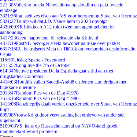
2
21:38
Vollering breekt Niewiadoma op slotklim en pakt tweede
eindzege
38
21:36
Iran stelt zes eisen aan VS voor heropening Straat van Hormuz
53
21:27
Trump wil dat J.D. Vance hem in 2028 opvolgt
43
20:00
XR blokkeert A12 ruim twee uur, agent gebeten bij
aanhouding
14
17:23
Geen 'happy end' bij seksdate via Kinky.nl
43
17:19
PostNL-bezorger steekt bewoner na ruzie over pakket
68
17:15
EU bekritiseert Meta en TikTok om verspreiden desinformatie
Ceuta
1
15:59
Uitslag Sparta - Feyenoord
24
15:52
Long live the 7th of October
6
14:34
Nieuwe president De la Espriella gaat strijd aan met
drugskartels Colombia
44
14:03
Houthi's vallen Saoedi-Arabië en Jemen aan, dreigen met
blokkade olieroute
20
13:47
Random Pics van de Dag #1978
76
13:16
Random Pics van de Dag #1980
14
13:06
Benzineprijs daalt verder, onzekerheid over Straat van Hormuz
blijft
8
09/08
Vrouw krijgt door verwisseling het embryo van ander stel
ingebracht
51
09/08
VS: kans op Russische aanval op NAVO-land groeit,
munitietekort wordt probleem
Forum