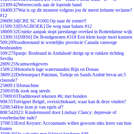
233
09:42
Weerrecords aan de lopende band
184
09:37
Wat is op dit moment volgens jou de meest irritante reclame?
#12
296
09:34
[CRE SC #160] Op naar de zomer!!
115
09:33
[DAGBOEK] De weg naar balans #12
180
09:32
Unieke aanpak stopt jarenlange overlast in Rotterdamse wijk
133
09:31
[SBS6] De Bondgenoten #318 Een klein kusje moet kunnen
5
09:29
Noodtoestand in westelijke provincie Canada vanwege
bosbranden
1
09:27
Spanje: Bosbrand in Andalusië dreigt op te rukken richting
Sevilla
28
09:25
Scamwerkgevers
15
09:23
Historisch lage waterstanden Rijn en Donau
38
09:22
Defensiepact Pakistan, Turkije en Saudi-Arabië bevat art.5
clausule?
258
09:13
IJsmachine
25
09:05
Ik rook nog steeds
170
09:03
Traditioneel tekenen #6; met honden
9
08:55
Tolvignet België, overzichtskaart, waar kan ik deze vinden?
52
08:54
Hoe kom je van egels af?
8
08:54
2023: Kindermoord door Lindsay Clancy: depressie of
voorbedachte rade?
37
08:53
Errol Keyner: Accountants willen gewoon niks leren van hun
fouten
35
08:35
Op vakantie met (kleine) kinderen #30