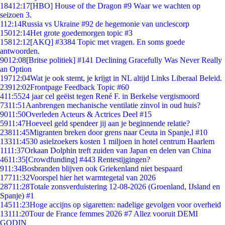
184
12:17
[HBO] House of the Dragon #9 Waar we wachten op
seizoen 3.
1
12:14
Russia vs Ukraine #92 de hegemonie van unclescorp
150
12:14
Het grote goedemorgen topic #3
158
12:12
[AKQ] #3384 Topic met vragen. En soms goede
antwoorden.
90
12:08
[Britse politiek] #141 Declining Gracefully Was Never Really
an Option
197
12:04
Wat je ook stemt, je krijgt in NL altijd Links Liberaal Beleid.
239
12:02
Frontpage Feedback Topic #60
4
11:55
24 jaar cel geëist tegen René F. in Berkelse vergismoord
73
11:51
Aanbrengen mechanische ventilatie zinvol in oud huis?
90
11:50
Overleden Acteurs & Actrices Deel #15
59
11:47
Hoeveel geld spendeer jij aan je beginnende relatie?
238
11:45
Migranten breken door grens naar Ceuta in Spanje,l #10
133
11:45
30 asielzoekers kosten 1 miljoen in hotel centrum Haarlem
11
11:37
Orkaan Dolphin treft zuiden van Japan en delen van China
46
11:35
[Crowdfunding] #443 Rentestijgingen?
9
11:34
Bosbranden blijven ook Griekenland niet bespaard
177
11:32
Voorspel hier het warmtegetal van 2026
287
11:28
Totale zonsverduistering 12-08-2026 (Groenland, IJsland en
Spanje) #1
145
11:23
Hoge accijns op sigaretten: nadelige gevolgen voor overheid
131
11:20
Tour de France femmes 2026 #7 Allez vooruit DEMI
GODIN