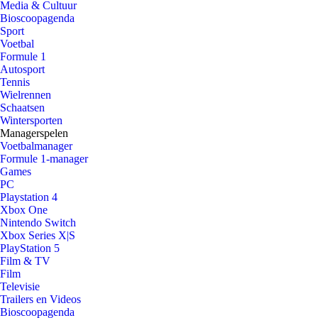
Media & Cultuur
Bioscoopagenda
Sport
Voetbal
Formule 1
Autosport
Tennis
Wielrennen
Schaatsen
Wintersporten
Managerspelen
Voetbalmanager
Formule 1-manager
Games
PC
Playstation 4
Xbox One
Nintendo Switch
Xbox Series X|S
PlayStation 5
Film & TV
Film
Televisie
Trailers en Videos
Bioscoopagenda