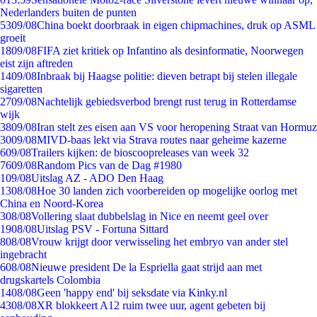
Nederlanders buiten de punten
53
09/08
China boekt doorbraak in eigen chipmachines, druk op ASML
groeit
18
09/08
FIFA ziet kritiek op Infantino als desinformatie, Noorwegen
eist zijn aftreden
14
09/08
Inbraak bij Haagse politie: dieven betrapt bij stelen illegale
sigaretten
27
09/08
Nachtelijk gebiedsverbod brengt rust terug in Rotterdamse
wijk
38
09/08
Iran stelt zes eisen aan VS voor heropening Straat van Hormuz
30
09/08
MIVD-baas lekt via Strava routes naar geheime kazerne
6
09/08
Trailers kijken: de bioscoopreleases van week 32
76
09/08
Random Pics van de Dag #1980
1
09/08
Uitslag AZ - ADO Den Haag
13
08/08
Hoe 30 landen zich voorbereiden op mogelijke oorlog met
China en Noord-Korea
3
08/08
Vollering slaat dubbelslag in Nice en neemt geel over
19
08/08
Uitslag PSV - Fortuna Sittard
8
08/08
Vrouw krijgt door verwisseling het embryo van ander stel
ingebracht
6
08/08
Nieuwe president De la Espriella gaat strijd aan met
drugskartels Colombia
14
08/08
Geen 'happy end' bij seksdate via Kinky.nl
43
08/08
XR blokkeert A12 ruim twee uur, agent gebeten bij