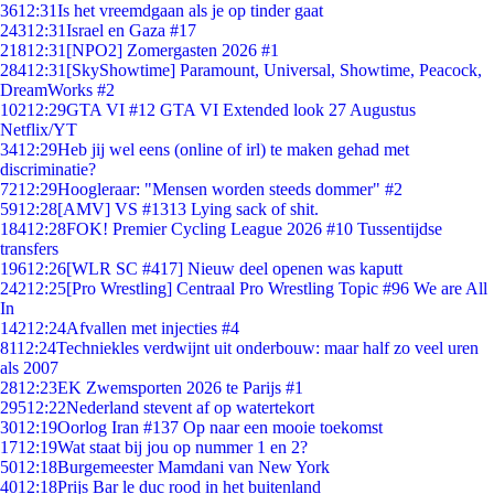
36
12:31
Is het vreemdgaan als je op tinder gaat
243
12:31
Israel en Gaza #17
218
12:31
[NPO2] Zomergasten 2026 #1
284
12:31
[SkyShowtime] Paramount, Universal, Showtime, Peacock,
DreamWorks #2
102
12:29
GTA VI #12 GTA VI Extended look 27 Augustus
Netflix/YT
34
12:29
Heb jij wel eens (online of irl) te maken gehad met
discriminatie?
72
12:29
Hoogleraar: "Mensen worden steeds dommer" #2
59
12:28
[AMV] VS #1313 Lying sack of shit.
184
12:28
FOK! Premier Cycling League 2026 #10 Tussentijdse
transfers
196
12:26
[WLR SC #417] Nieuw deel openen was kaputt
242
12:25
[Pro Wrestling] Centraal Pro Wrestling Topic #96 We are All
In
142
12:24
Afvallen met injecties #4
81
12:24
Techniekles verdwijnt uit onderbouw: maar half zo veel uren
als 2007
28
12:23
EK Zwemsporten 2026 te Parijs #1
295
12:22
Nederland stevent af op watertekort
30
12:19
Oorlog Iran #137 Op naar een mooie toekomst
17
12:19
Wat staat bij jou op nummer 1 en 2?
50
12:18
Burgemeester Mamdani van New York
40
12:18
Prijs Bar le duc rood in het buitenland