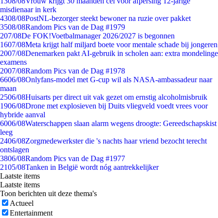
13
08/08
Vrouw krijgt 30 maanden cel voor afpersing 12-jarige
misdienaar in kerk
43
08/08
PostNL-bezorger steekt bewoner na ruzie over pakket
35
08/08
Random Pics van de Dag #1979
2
07/08
De FOK!Voetbalmanager 2026/2027 is begonnen
16
07/08
Meta krijgt half miljard boete voor mentale schade bij jongeren
20
07/08
Denemarken pakt AI-gebruik in scholen aan: extra mondelinge
examens
20
07/08
Random Pics van de Dag #1978
66
06/08
Onlyfans-model met G-cup wil als NASA-ambassadeur naar
maan
25
06/08
Huisarts per direct uit vak gezet om ernstig alcoholmisbruik
19
06/08
Drone met explosieven bij Duits vliegveld voedt vrees voor
hybride aanval
60
06/08
Waterschappen slaan alarm wegens droogte: Gereedschapskist
leeg
24
06/08
Zorgmedewerkster die 's nachts haar vriend bezocht terecht
ontslagen
38
06/08
Random Pics van de Dag #1977
21
05/08
Tanken in België wordt nóg aantrekkelijker
Laatste items
Laatste items
Toon berichten uit deze thema's
Actueel
Entertainment