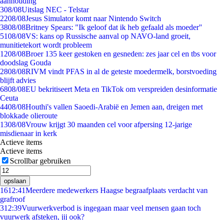
aanhouding
3
08/08
Uitslag NEC - Telstar
22
08/08
Jesus Simulator komt naar Nintendo Switch
38
08/08
Britney Spears: "Ik geloof dat ik heb gefaald als moeder"
51
08/08
VS: kans op Russische aanval op NAVO-land groeit,
munitietekort wordt probleem
12
08/08
Broer 135 keer gestoken en gesneden: zes jaar cel en tbs voor
doodslag Gouda
28
08/08
RIVM vindt PFAS in al de geteste moedermelk, borstvoeding
blijft advies
68
08/08
EU bekritiseert Meta en TikTok om verspreiden desinformatie
Ceuta
44
08/08
Houthi's vallen Saoedi-Arabië en Jemen aan, dreigen met
blokkade olieroute
13
08/08
Vrouw krijgt 30 maanden cel voor afpersing 12-jarige
misdienaar in kerk
Actieve items
Actieve items
Scrollbar gebruiken
opslaan
16
12:41
Meerdere medewerkers Haagse begraafplaats verdacht van
grafroof
3
12:39
Vuurwerkverbod is ingegaan maar veel mensen gaan toch
vuurwerk afsteken, jij ook?