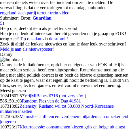
mensen die iets weten over het incident om zich te melden. De
verwachting is dat de verstoringen tot maandag aanhouden.
engeland
steekpartij
terreur
trein
video
Submitter:
Bron:
Guardian
51
Help ons; deel dit item als je het leuk vond
Heb je een leuk of interessant bericht gevonden dat je graag op FOK!
terug ziet?
Tip ons dan via de submit!
Zoek jij altijd de leukste nieuwtjes en kun je daar leuk over schrijven?
Meld je aan als nieuwsposter!
Danny
Danny is de initiatiefnemer, oprichter en eigenaar van FOK.nl. Hij is
maar zelden serieus, heeft een uitgesproken Rotterdamse mening die
lang niet altijd politiek correct is en bezit de bizarre eigenschap mensen
op de kast te jagen, waar dat eigenlijk nooit de bedoeling is. Houdt van
films, series, tech en gamen, en wil vooral nieuws met een mening.
Meest gelezen
102416
07:57
VrijMiBabes #316 (not very sfw!)
58615
01:03
Random Pics van de Dag #1981
1673
18:02
Zelensky: Rusland wil tot 50.000 Noord-Koreaanse
militairen inzetten
1525
06:38
Manosfeer-influencers verdienen miljarden aan onzekerheid
jongeren
1097
23:17
Kleurrecessie: consumenten kiezen grijs en beige uit angst