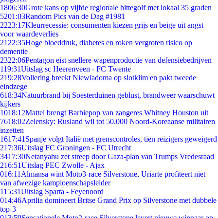
18
06:30
Grote kans op vijfde regionale hittegolf met lokaal 35 graden
52
01:03
Random Pics van de Dag #1981
22
23:17
Kleurrecessie: consumenten kiezen grijs en beige uit angst
voor waardeverlies
21
22:35
Hoge bloeddruk, diabetes en roken vergroten risico op
dementie
23
22:06
Pentagon eist snellere wapenproductie van defensiebedrijven
1
19:31
Uitslag sc Heerenveen - FC Twente
2
19:28
Vollering breekt Niewiadoma op slotklim en pakt tweede
eindzege
6
18:34
Natuurbrand bij Soesterduinen geblust, brandweer waarschuwt
kijkers
10
18:12
Mattel brengt Barbiepop van zangeres Whitney Houston uit
76
18:02
Zelensky: Rusland wil tot 50.000 Noord-Koreaanse militairen
inzetten
16
17:41
Spanje volgt Italië met grenscontroles, tien reizigers geweigerd
2
17:36
Uitslag FC Groningen - FC Utrecht
34
17:30
Netanyahu zet streep door Gaza-plan van Trumps Vredesraad
2
16:51
Uitslag PEC Zwolle - Ajax
0
16:11
Almansa wint Moto3-race Silverstone, Uriarte profiteert niet
van afwezige kampioenschapsleider
1
15:31
Uitslag Sparta - Feyenoord
0
14:46
Aprilia domineert Britse Grand Prix op Silverstone met dubbele
top-3
0
13:59
Sensationele Moto2-race Silverstone levert nieuwe winnaar op,