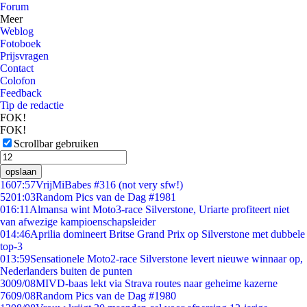
Forum
Meer
Weblog
Fotoboek
Prijsvragen
Contact
Colofon
Feedback
Tip de redactie
FOK!
FOK!
Scrollbar gebruiken
opslaan
16
07:57
VrijMiBabes #316 (not very sfw!)
52
01:03
Random Pics van de Dag #1981
0
16:11
Almansa wint Moto3-race Silverstone, Uriarte profiteert niet
van afwezige kampioenschapsleider
0
14:46
Aprilia domineert Britse Grand Prix op Silverstone met dubbele
top-3
0
13:59
Sensationele Moto2-race Silverstone levert nieuwe winnaar op,
Nederlanders buiten de punten
30
09/08
MIVD-baas lekt via Strava routes naar geheime kazerne
76
09/08
Random Pics van de Dag #1980