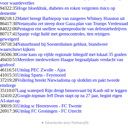
voor waardeverlies
943
22:35
Hoge bloeddruk, diabetes en roken vergroten risico op
dementie
882
18:12
Mattel brengt Barbiepop van zangeres Whitney Houston uit
864
17:30
Netanyahu zet streep door Gaza-plan van Trumps Vredesraad
840
22:06
Pentagon eist snellere wapenproductie van defensiebedrijven
807
17:41
Spanje volgt Italië met grenscontroles, tien reizigers
geweigerd
597
18:34
Natuurbrand bij Soesterduinen geblust, brandweer
waarschuwt kijkers
565
06:30
Grote kans op vijfde regionale hittegolf met lokaal 35 graden
494
10:51
Meerdere medewerkers Haagse begraafplaats verdacht van
grafroof
461
16:51
Uitslag PEC Zwolle - Ajax
410
15:31
Uitslag Sparta - Feyenoord
372
19:28
Vollering breekt Niewiadoma op slotklim en pakt tweede
eindzege
351
10:07
Laag waterpeil Rijn dreigt binnenvaart bij Kaub stil te leggen
324
10:22
Google-topman Jeff Dean stapt op na 27 jaar, begint eigen
AI-start-up
300
19:31
Uitslag sc Heerenveen - FC Twente
269
17:36
Uitslag FC Groningen - FC Utrecht
▼ Advertentie door Refinery89