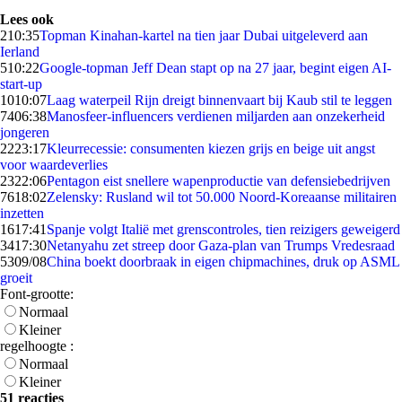
Lees ook
2
10:35
Topman Kinahan-kartel na tien jaar Dubai uitgeleverd aan
Ierland
5
10:22
Google-topman Jeff Dean stapt op na 27 jaar, begint eigen AI-
start-up
10
10:07
Laag waterpeil Rijn dreigt binnenvaart bij Kaub stil te leggen
74
06:38
Manosfeer-influencers verdienen miljarden aan onzekerheid
jongeren
22
23:17
Kleurrecessie: consumenten kiezen grijs en beige uit angst
voor waardeverlies
23
22:06
Pentagon eist snellere wapenproductie van defensiebedrijven
76
18:02
Zelensky: Rusland wil tot 50.000 Noord-Koreaanse militairen
inzetten
16
17:41
Spanje volgt Italië met grenscontroles, tien reizigers geweigerd
34
17:30
Netanyahu zet streep door Gaza-plan van Trumps Vredesraad
53
09/08
China boekt doorbraak in eigen chipmachines, druk op ASML
groeit
Font-grootte:
Normaal
Kleiner
regelhoogte :
Normaal
Kleiner
51 reacties