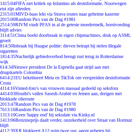
14
15:04
FIFA ziet kritiek op Infantino als desinformatie, Noorwegen
eist zijn aftreden
23
15:01
MIVD-baas lekt via Strava routes naar geheime kazerne
20
15:00
Random Pics van de Dag #1981
25
14:59
RIVM vindt PFAS in al de geteste moedermelk, borstvoeding
blijft advies
31
14:51
China boekt doorbraak in eigen chipmachines, druk op ASML
groeit
8
14:50
Inbraak bij Haagse politie: dieven betrapt bij stelen illegale
sigaretten
18
14:35
Nachtelijk gebiedsverbod brengt rust terug in Rotterdamse
wijk
6
14:34
Nieuwe president De la Espriella gaat strijd aan met
drugskartels Colombia
64
14:21
EU bekritiseert Meta en TikTok om verspreiden desinformatie
Ceuta
41
14:16
Vinted-foto's van vrouwen massaal gedeeld op seksfora
44
14:03
Houthi's vallen Saoedi-Arabië en Jemen aan, dreigen met
blokkade olieroute
20
13:47
Random Pics van de Dag #1978
76
13:16
Random Pics van de Dag #1980
13
13:10
Geen 'happy end' bij seksdate via Kinky.nl
14
13:06
Benzineprijs daalt verder, onzekerheid over Straat van Hormuz
blijft
41
12:39
XR blokkeert A12 ruim twee uur, agent gebeten bij