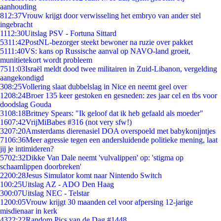
aanhouding
8
12:37
Vrouw krijgt door verwisseling het embryo van ander stel
ingebracht
11
12:30
Uitslag PSV - Fortuna Sittard
53
11:42
PostNL-bezorger steekt bewoner na ruzie over pakket
51
11:40
VS: kans op Russische aanval op NAVO-land groeit,
munitietekort wordt probleem
75
11:03
Israël meldt dood twee militairen in Zuid-Libanon, vergelding
aangekondigd
3
08:25
Vollering slaat dubbelslag in Nice en neemt geel over
12
08:24
Broer 135 keer gestoken en gesneden: zes jaar cel en tbs voor
doodslag Gouda
31
08:18
Britney Spears: "Ik geloof dat ik heb gefaald als moeder"
16
07:42
VrijMiBabes #316 (not very sfw!)
32
07:20
Amsterdams dierenasiel DOA overspoeld met babykonijntjes
71
06:36
Meer agressie tegen een andersluidende politieke mening, laat
jij je intimideren?
57
02:32
Dikke Van Dale neemt 'vulvalippen' op: 'stigma op
schaamlippen doorbreken'
22
00:28
Jesus Simulator komt naar Nintendo Switch
1
00:25
Uitslag AZ - ADO Den Haag
3
00:07
Uitslag NEC - Telstar
12
00:05
Vrouw krijgt 30 maanden cel voor afpersing 12-jarige
misdienaar in kerk
43
22:22
Random Pics van de Dag #1448