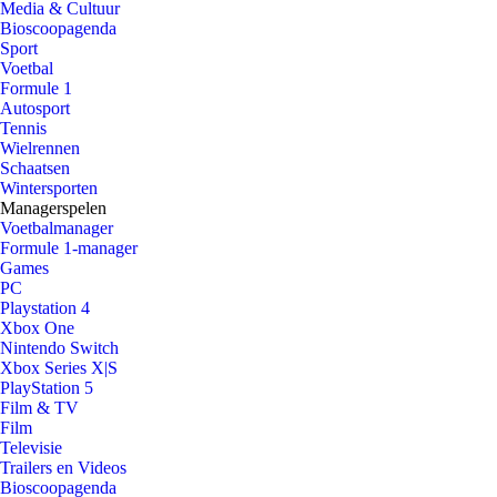
Media & Cultuur
Bioscoopagenda
Sport
Voetbal
Formule 1
Autosport
Tennis
Wielrennen
Schaatsen
Wintersporten
Managerspelen
Voetbalmanager
Formule 1-manager
Games
PC
Playstation 4
Xbox One
Nintendo Switch
Xbox Series X|S
PlayStation 5
Film & TV
Film
Televisie
Trailers en Videos
Bioscoopagenda