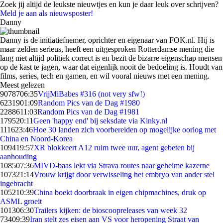
Zoek jij altijd de leukste nieuwtjes en kun je daar leuk over schrijven?
Meld je aan als nieuwsposter!
Danny
Danny is de initiatiefnemer, oprichter en eigenaar van FOK.nl. Hij is
maar zelden serieus, heeft een uitgesproken Rotterdamse mening die
lang niet altijd politiek correct is en bezit de bizarre eigenschap mensen
op de kast te jagen, waar dat eigenlijk nooit de bedoeling is. Houdt van
films, series, tech en gamen, en wil vooral nieuws met een mening.
Meest gelezen
90787
06:35
VrijMiBabes #316 (not very sfw!)
62319
01:09
Random Pics van de Dag #1980
22886
11:03
Random Pics van de Dag #1981
1795
20:11
Geen 'happy end' bij seksdate via Kinky.nl
1116
23:46
Hoe 30 landen zich voorbereiden op mogelijke oorlog met
China en Noord-Korea
1094
19:57
XR blokkeert A12 ruim twee uur, agent gebeten bij
aanhouding
1085
07:36
MIVD-baas lekt via Strava routes naar geheime kazerne
1073
21:14
Vrouw krijgt door verwisseling het embryo van ander stel
ingebracht
1052
10:39
China boekt doorbraak in eigen chipmachines, druk op
ASML groeit
1013
06:30
Trailers kijken: de bioscoopreleases van week 32
734
09:39
Iran stelt zes eisen aan VS voor heropening Straat van