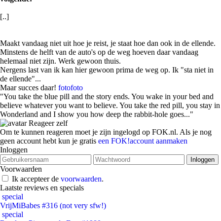
[..]
Maakt vandaag niet uit hoe je reist, je staat hoe dan ook in de ellende.
Minstens de helft van de auto's op de weg hoeven daar vandaag
helemaal niet zijn. Werk gewoon thuis.
Nergens last van ik kan hier gewoon prima de weg op. Ik "sta niet in
de ellende"...
Maar succes daar!
foto
foto
"You take the blue pill and the story ends. You wake in your bed and
believe whatever you want to believe. You take the red pill, you stay in
Wonderland and I show you how deep the rabbit-hole goes..."
Reageer zelf
Om te kunnen reageren moet je zijn ingelogd op FOK.nl. Als je nog
geen account hebt kun je gratis
een FOK!account aanmaken
Inloggen
Voorwaarden
Ik accepteer de
voorwaarden
.
Laatste reviews en specials
special
VrijMiBabes #316 (not very sfw!)
special