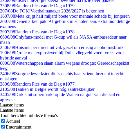
53
08/08
PostNL-bezorger steekt bewoner na ruzie over pakket
35
08/08
Random Pics van de Dag #1979
2
07/08
De FOK!Voetbalmanager 2026/2027 is begonnen
16
07/08
Meta krijgt half miljard boete voor mentale schade bij jongeren
20
07/08
Denemarken pakt AI-gebruik in scholen aan: extra mondelinge
examens
20
07/08
Random Pics van de Dag #1978
66
06/08
Onlyfans-model met G-cup wil als NASA-ambassadeur naar
maan
25
06/08
Huisarts per direct uit vak gezet om ernstig alcoholmisbruik
19
06/08
Drone met explosieven bij Duits vliegveld voedt vrees voor
hybride aanval
60
06/08
Waterschappen slaan alarm wegens droogte: Gereedschapskist
leeg
24
06/08
Zorgmedewerkster die 's nachts haar vriend bezocht terecht
ontslagen
38
06/08
Random Pics van de Dag #1977
21
05/08
Tanken in België wordt nóg aantrekkelijker
34
05/08
Dirk sluit supermarkt op de Wallen na golf van diefstal en
agressie
Laatste items
Laatste items
Toon berichten uit deze thema's
Actueel
Entertainment