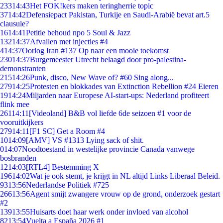
233
14:43
Het FOK!kers maken teringherrie topic
37
14:42
Defensiepact Pakistan, Turkije en Saudi-Arabië bevat art.5
clausule?
16
14:41
Petitie behoud npo 5 Soul & Jazz
132
14:37
Afvallen met injecties #4
4
14:37
Oorlog Iran #137 Op naar een mooie toekomst
230
14:37
Burgemeester Utrecht belaagd door pro-palestina-
demonstranten
215
14:26
Punk, disco, New Wave of? #60 Sing along...
279
14:25
Protesten en blokkades van Extinction Rebellion #24 Eieren
19
14:24
Miljarden naar Europese AI-start-ups: Nederland profiteert
flink mee
261
14:11
[Videoland] B&B vol liefde 6de seizoen #1 voor de
vooruitkijkers
279
14:11
[F1 SC] Get a Room #4
10
14:09
[AMV] VS #1313 Lying sack of shit.
0
14:07
Noodtoestand in westelijke provincie Canada vanwege
bosbranden
12
14:03
[RTL4] Bestemming X
196
14:02
Wat je ook stemt, je krijgt in NL altijd Links Liberaal Beleid.
93
13:56
Nederlandse Politiek #725
266
13:56
Agent smijt zwangere vrouw op de grond, onderzoek gestart
#2
139
13:55
Huisarts doet haar werk onder invloed van alcohol
82
13:54
Vuelta a España 2026 #1