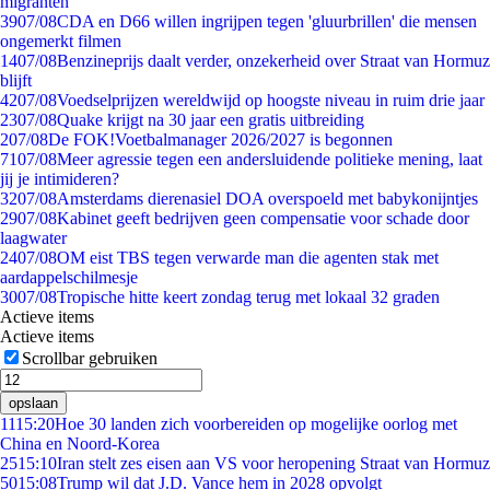
migranten
39
07/08
CDA en D66 willen ingrijpen tegen 'gluurbrillen' die mensen
ongemerkt filmen
14
07/08
Benzineprijs daalt verder, onzekerheid over Straat van Hormuz
blijft
42
07/08
Voedselprijzen wereldwijd op hoogste niveau in ruim drie jaar
23
07/08
Quake krijgt na 30 jaar een gratis uitbreiding
2
07/08
De FOK!Voetbalmanager 2026/2027 is begonnen
71
07/08
Meer agressie tegen een andersluidende politieke mening, laat
jij je intimideren?
32
07/08
Amsterdams dierenasiel DOA overspoeld met babykonijntjes
29
07/08
Kabinet geeft bedrijven geen compensatie voor schade door
laagwater
24
07/08
OM eist TBS tegen verwarde man die agenten stak met
aardappelschilmesje
30
07/08
Tropische hitte keert zondag terug met lokaal 32 graden
Actieve items
Actieve items
Scrollbar gebruiken
opslaan
11
15:20
Hoe 30 landen zich voorbereiden op mogelijke oorlog met
China en Noord-Korea
25
15:10
Iran stelt zes eisen aan VS voor heropening Straat van Hormuz
50
15:08
Trump wil dat J.D. Vance hem in 2028 opvolgt