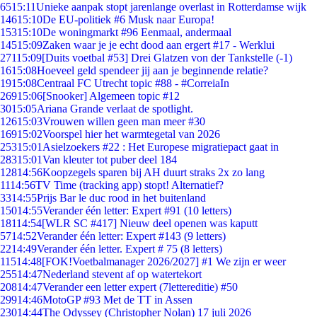
65
15:11
Unieke aanpak stopt jarenlange overlast in Rotterdamse wijk
146
15:10
De EU-politiek #6 Musk naar Europa!
153
15:10
De woningmarkt #96 Eenmaal, andermaal
145
15:09
Zaken waar je je echt dood aan ergert #17 - Werklui
271
15:09
[Duits voetbal #53] Drei Glatzen von der Tankstelle (-1)
16
15:08
Hoeveel geld spendeer jij aan je beginnende relatie?
19
15:08
Centraal FC Utrecht topic #88 - #CorreiaIn
269
15:06
[Snooker] Algemeen topic #12
30
15:05
Ariana Grande verlaat de spotlight.
126
15:03
Vrouwen willen geen man meer #30
169
15:02
Voorspel hier het warmtegetal van 2026
253
15:01
Asielzoekers #22 : Het Europese migratiepact gaat in
283
15:01
Van kleuter tot puber deel 184
128
14:56
Koopzegels sparen bij AH duurt straks 2x zo lang
11
14:56
TV Time (tracking app) stopt! Alternatief?
33
14:55
Prijs Bar le duc rood in het buitenland
150
14:55
Verander één letter: Expert #91 (10 letters)
181
14:54
[WLR SC #417] Nieuw deel openen was kaputt
57
14:52
Verander één letter: Expert #143 (9 letters)
22
14:49
Verander één letter. Expert # 75 (8 letters)
115
14:48
[FOK!Voetbalmanager 2026/2027] #1 We zijn er weer
255
14:47
Nederland stevent af op watertekort
208
14:47
Verander een letter expert (7lettereditie) #50
299
14:46
MotoGP #93 Met de TT in Assen
230
14:44
The Odyssey (Christopher Nolan) 17 juli 2026