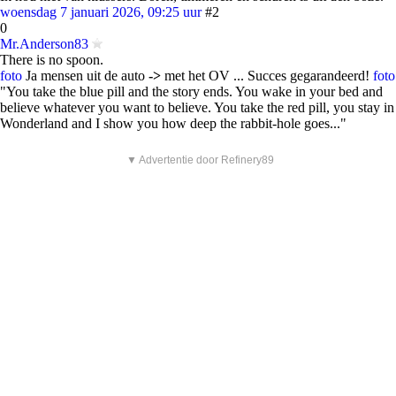
woensdag 7 januari 2026, 09:25 uur
#2
0
Mr.Anderson83
There is no spoon.
foto
Ja mensen uit de auto
->
met het OV ... Succes gegarandeerd!
foto
"You take the blue pill and the story ends. You wake in your bed and
believe whatever you want to believe. You take the red pill, you stay in
Wonderland and I show you how deep the rabbit-hole goes..."
▼ Advertentie door Refinery89