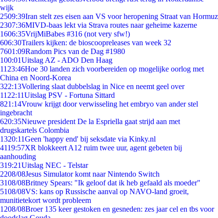
wijk
25
09:39
Iran stelt zes eisen aan VS voor heropening Straat van Hormuz
23
07:36
MIVD-baas lekt via Strava routes naar geheime kazerne
16
06:35
VrijMiBabes #316 (not very sfw!)
6
06:30
Trailers kijken: de bioscoopreleases van week 32
76
01:09
Random Pics van de Dag #1980
1
00:01
Uitslag AZ - ADO Den Haag
11
23:46
Hoe 30 landen zich voorbereiden op mogelijke oorlog met
China en Noord-Korea
3
22:13
Vollering slaat dubbelslag in Nice en neemt geel over
11
22:11
Uitslag PSV - Fortuna Sittard
8
21:14
Vrouw krijgt door verwisseling het embryo van ander stel
ingebracht
6
20:35
Nieuwe president De la Espriella gaat strijd aan met
drugskartels Colombia
13
20:11
Geen 'happy end' bij seksdate via Kinky.nl
41
19:57
XR blokkeert A12 ruim twee uur, agent gebeten bij
aanhouding
3
19:21
Uitslag NEC - Telstar
22
08/08
Jesus Simulator komt naar Nintendo Switch
31
08/08
Britney Spears: "Ik geloof dat ik heb gefaald als moeder"
51
08/08
VS: kans op Russische aanval op NAVO-land groeit,
munitietekort wordt probleem
12
08/08
Broer 135 keer gestoken en gesneden: zes jaar cel en tbs voor
doodslag Gouda