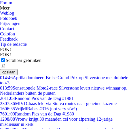
Forum
Meer
Weblog
Fotoboek
Prijsvragen
Contact
Colofon
Feedback
Tip de redactie
FOK!
FOK!
Scrollbar gebruiken
opslaan
0
14:46
Aprilia domineert Britse Grand Prix op Silverstone met dubbele
top-3
0
13:59
Sensationele Moto2-race Silverstone levert nieuwe winnaar op,
Nederlanders buiten de punten
20
11:03
Random Pics van de Dag #1981
23
07:36
MIVD-baas lekt via Strava routes naar geheime kazerne
16
06:35
VrijMiBabes #316 (not very sfw!)
76
01:09
Random Pics van de Dag #1980
12
08/08
Vrouw krijgt 30 maanden cel voor afpersing 12-jarige
misdienaar in kerk