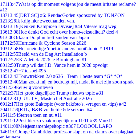
171
13:47
Wat is op dit moment volgens jou de meest irritante reclame?
#12
137
13:45
[DRT SC] #6: RendacGoden sponsored by TONZON
12
13:26
Ik krijg hier zweethanden van.
182
13:19
[Keuken Kampioen Divisie] #44 Vitesse mag weg
136
13:08
Hoe denkt God echt over homo-seksualiteit? deel 4
9
13:00
Orkaan Dolphin treft zuiden van Japan
117
12:59
Hurricane & Cyclone Season 2026
103
12:58
Het oneindige 'doet-ie anders nooit'-topic # 1819
271
12:55
Beeld van de Dag Art Installation b
10
12:52
EK Atletiek 2026 te Birmingham #1
80
12:50
Trump wil dat J.D. Vance hem in 2028 opvolgt
135
12:47
+7 telspel #95
185
12:43
Touwtrekken 2.0 #636 - Team 1 beste team *G* *O*
105
12:40
Man zoekt mij en bedreigt mij, nadat ik met zijn zoon sprak
59
12:39
Eeuwig voortleven
72
12:37
Het grote dagelijkse Trump nieuws topic #31
160
12:31
[CUL TV] Masterchef Australië 2026
69
12:17
Het grote Baktopic (voor bakfoto's, -vragen en -tips) #42
204
11:59
[RTL] B&B vol liefde 6de seizoen #4
154
11:54
Sterren toen en nu #11
129
11:12
Post hier zo vaak mogelijk om 11:11 #39 Vanz11
140
11:08
Meisjesnamenlepeltopic #367 LOOOOL LAPO
146
11:01
Jonge Cambridge professor stapt op na claims over plagiaat
en leugens