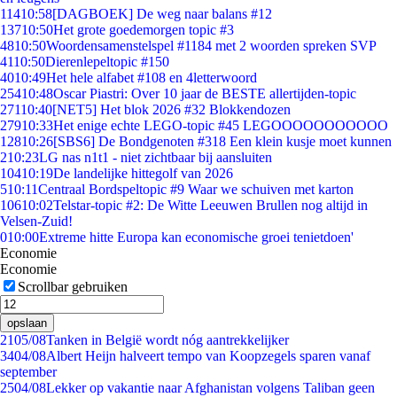
114
10:58
[DAGBOEK] De weg naar balans #12
137
10:50
Het grote goedemorgen topic #3
48
10:50
Woordensamenstelspel #1184 met 2 woorden spreken SVP
41
10:50
Dierenlepeltopic #150
40
10:49
Het hele alfabet #108 en 4letterwoord
254
10:48
Oscar Piastri: Over 10 jaar de BESTE allertijden-topic
271
10:40
[NET5] Het blok 2026 #32 Blokkendozen
279
10:33
Het enige echte LEGO-topic #45 LEGOOOOOOOOOOO
128
10:26
[SBS6] De Bondgenoten #318 Een klein kusje moet kunnen
2
10:23
LG nas n1t1 - niet zichtbaar bij aansluiten
104
10:19
De landelijke hittegolf van 2026
5
10:11
Centraal Bordspeltopic #9 Waar we schuiven met karton
106
10:02
Telstar-topic #2: De Witte Leeuwen Brullen nog altijd in
Velsen-Zuid!
0
10:00
Extreme hitte Europa kan economische groei tenietdoen'
Economie
Economie
Scrollbar gebruiken
opslaan
21
05/08
Tanken in België wordt nóg aantrekkelijker
34
04/08
Albert Heijn halveert tempo van Koopzegels sparen vanaf
september
25
04/08
Lekker op vakantie naar Afghanistan volgens Taliban geen