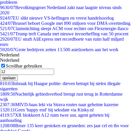
probleem
96
30/07
Bevolkingsgroei Nederland zakt naar laagste niveau sinds
2020
9
24/07
EU slikt nieuwe VS-heffingen en vreest handelsoorlog
4
24/07
Brussel beboet Google met 890 miljoen voor DMA-overtreding
5
21/07
Claimstichting sleept ACM voor rechter om Flexenergie-fiasco
54
21/07
Trump treft Canada met nieuwe invoerheffing van 50 procent
29
20/07
EU straft AliExpress met recordboete van ruim half miljard
euro
59
20/07
Grote bedrijven zetten 13.500 asielzoekers aan het werk
Nederland
Nederland
Scrollbar gebruiken
opslaan
8
10:03
Inbraak bij Haagse politie: dieven betrapt bij stelen illegale
sigaretten
18
09:50
Nachtelijk gebiedsverbod brengt rust terug in Rotterdamse
wijk
23
07:36
MIVD-baas lekt via Strava routes naar geheime kazerne
13
20:11
Geen 'happy end' bij seksdate via Kinky.nl
41
19:57
XR blokkeert A12 ruim twee uur, agent gebeten bij
aanhouding
12
08/08
Broer 135 keer gestoken en gesneden: zes jaar cel en tbs voor
doodslag Gouda