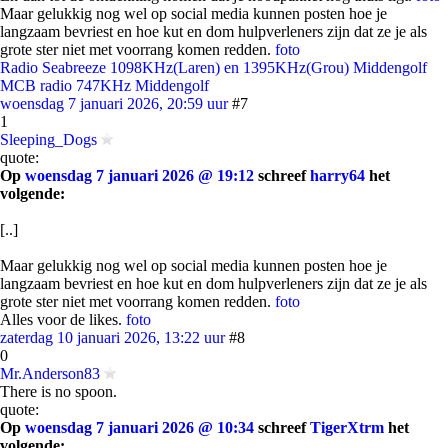
Maar gelukkig nog wel op social media kunnen posten hoe je
langzaam bevriest en hoe kut en dom hulpverleners zijn dat ze je als
grote ster niet met voorrang komen redden.
foto
Radio Seabreeze 1098KHz(Laren) en 1395KHz(Grou) Middengolf
MCB radio 747KHz Middengolf
woensdag 7 januari 2026, 20:59 uur
#7
1
Sleeping_Dogs
quote:
Op
woensdag 7 januari 2026 @ 19:12
schreef
harry64
het
volgende:
[..]
Maar gelukkig nog wel op social media kunnen posten hoe je
langzaam bevriest en hoe kut en dom hulpverleners zijn dat ze je als
grote ster niet met voorrang komen redden.
foto
Alles voor de likes.
foto
zaterdag 10 januari 2026, 13:22 uur
#8
0
Mr.Anderson83
There is no spoon.
quote:
Op
woensdag 7 januari 2026 @ 10:34
schreef
TigerXtrm
het
volgende: