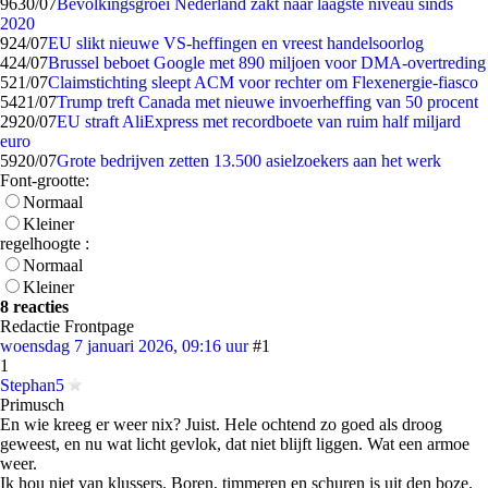
96
30/07
Bevolkingsgroei Nederland zakt naar laagste niveau sinds
2020
9
24/07
EU slikt nieuwe VS-heffingen en vreest handelsoorlog
4
24/07
Brussel beboet Google met 890 miljoen voor DMA-overtreding
5
21/07
Claimstichting sleept ACM voor rechter om Flexenergie-fiasco
54
21/07
Trump treft Canada met nieuwe invoerheffing van 50 procent
29
20/07
EU straft AliExpress met recordboete van ruim half miljard
euro
59
20/07
Grote bedrijven zetten 13.500 asielzoekers aan het werk
Font-grootte:
Normaal
Kleiner
regelhoogte :
Normaal
Kleiner
8 reacties
Redactie Frontpage
woensdag 7 januari 2026, 09:16 uur
#1
1
Stephan5
Primusch
En wie kreeg er weer nix? Juist. Hele ochtend zo goed als droog
geweest, en nu wat licht gevlok, dat niet blijft liggen. Wat een armoe
weer.
Ik hou niet van klussers. Boren, timmeren en schuren is uit den boze.