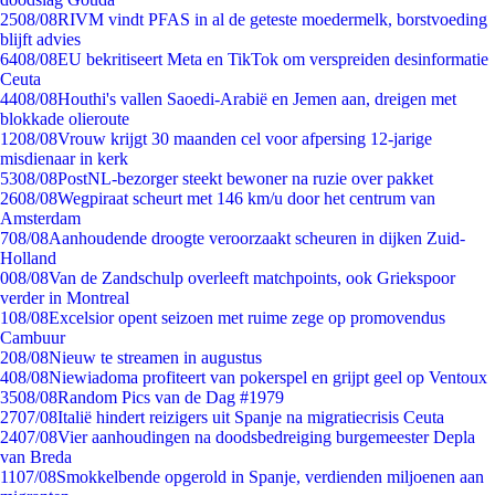
25
08/08
RIVM vindt PFAS in al de geteste moedermelk, borstvoeding
blijft advies
64
08/08
EU bekritiseert Meta en TikTok om verspreiden desinformatie
Ceuta
44
08/08
Houthi's vallen Saoedi-Arabië en Jemen aan, dreigen met
blokkade olieroute
12
08/08
Vrouw krijgt 30 maanden cel voor afpersing 12-jarige
misdienaar in kerk
53
08/08
PostNL-bezorger steekt bewoner na ruzie over pakket
26
08/08
Wegpiraat scheurt met 146 km/u door het centrum van
Amsterdam
7
08/08
Aanhoudende droogte veroorzaakt scheuren in dijken Zuid-
Holland
0
08/08
Van de Zandschulp overleeft matchpoints, ook Griekspoor
verder in Montreal
1
08/08
Excelsior opent seizoen met ruime zege op promovendus
Cambuur
2
08/08
Nieuw te streamen in augustus
4
08/08
Niewiadoma profiteert van pokerspel en grijpt geel op Ventoux
35
08/08
Random Pics van de Dag #1979
27
07/08
Italië hindert reizigers uit Spanje na migratiecrisis Ceuta
24
07/08
Vier aanhoudingen na doodsbedreiging burgemeester Depla
van Breda
11
07/08
Smokkelbende opgerold in Spanje, verdienden miljoenen aan