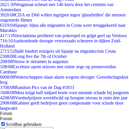
26
21:30
Wegpiraat scheurt met 146 km/u door het centrum van
Amsterdam
39
20:08
CDA en D66 willen ingrijpen tegen 'gluurbrillen' die mensen
ongemerkt filmen
63
19:04
Spanje: bijna alle migranten in Ceuta weer teruggekeerd naar
Marokko
4
17:13
Niewiadoma profiteert van pokerspel en grijpt geel op Ventoux
7
16:10
Aanhoudende droogte veroorzaakt scheuren in dijken Zuid-
Holland
27
15:52
Italië hindert reizigers uit Spanje na migratiecrisis Ceuta
23
08/08
Long live the 7th of October
2
08/08
Nieuw te streamen in augustus
1
08/08
Excelsior opent seizoen met ruime zege op promovendus
Cambuur
60
08/08
Waterschappen slaan alarm wegens droogte: Gereedschapskist
leeg
37
08/08
Random Pics van de Dag #1833
16
08/08
Meta krijgt half miljard boete voor mentale schade bij jongeren
42
08/08
Voedselprijzen wereldwijd op hoogste niveau in ruim drie jaar
29
08/08
Kabinet geeft bedrijven geen compensatie voor schade door
laagwater
Forum
Forum
Scrollbar gebruiken