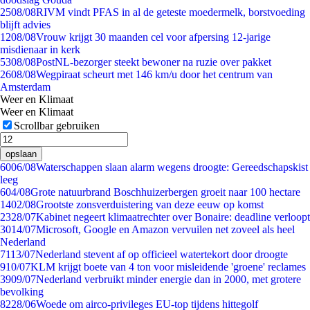
25
08/08
RIVM vindt PFAS in al de geteste moedermelk, borstvoeding
blijft advies
12
08/08
Vrouw krijgt 30 maanden cel voor afpersing 12-jarige
misdienaar in kerk
53
08/08
PostNL-bezorger steekt bewoner na ruzie over pakket
26
08/08
Wegpiraat scheurt met 146 km/u door het centrum van
Amsterdam
Weer en Klimaat
Weer en Klimaat
Scrollbar gebruiken
opslaan
60
06/08
Waterschappen slaan alarm wegens droogte: Gereedschapskist
leeg
6
04/08
Grote natuurbrand Boschhuizerbergen groeit naar 100 hectare
14
02/08
Grootste zonsverduistering van deze eeuw op komst
23
28/07
Kabinet negeert klimaatrechter over Bonaire: deadline verloopt
30
14/07
Microsoft, Google en Amazon vervuilen net zoveel als heel
Nederland
71
13/07
Nederland stevent af op officieel watertekort door droogte
9
10/07
KLM krijgt boete van 4 ton voor misleidende 'groene' reclames
39
09/07
Nederland verbruikt minder energie dan in 2000, met grotere
bevolking
82
28/06
Woede om airco-privileges EU-top tijdens hittegolf