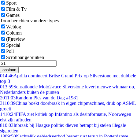
Sport
Film & Tv
Games
Toon berichten van deze types
Weblog
Column
(P)review
Special
Poll
Scrollbar gebruiken
opslaan
0
14:46
Aprilia domineert Britse Grand Prix op Silverstone met dubbele
top-3
0
13:59
Sensationele Moto2-race Silverstone levert nieuwe winnaar op,
Nederlanders buiten de punten
20
11:03
Random Pics van de Dag #1981
31
10:39
China boekt doorbraak in eigen chipmachines, druk op ASML
groeit
14
10:24
FIFA ziet kritiek op Infantino als desinformatie, Noorwegen
eist zijn aftreden
8
10:03
Inbraak bij Haagse politie: dieven betrapt bij stelen illegale
sigaretten
18
09:50
Nachtelijk gebiedsverbod brengt rust terug in Rotterdamse