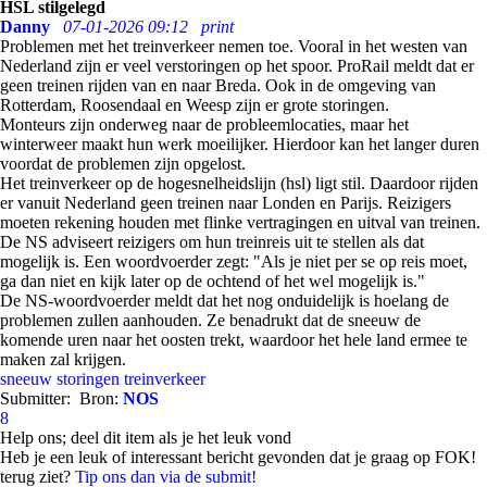
HSL stilgelegd
Danny
07-01-2026 09:12
print
Problemen met het treinverkeer nemen toe. Vooral in het westen van
Nederland zijn er veel verstoringen op het spoor. ProRail meldt dat er
geen treinen rijden van en naar Breda. Ook in de omgeving van
Rotterdam, Roosendaal en Weesp zijn er grote storingen.
Monteurs zijn onderweg naar de probleemlocaties, maar het
winterweer maakt hun werk moeilijker. Hierdoor kan het langer duren
voordat de problemen zijn opgelost.
Het treinverkeer op de hogesnelheidslijn (hsl) ligt stil. Daardoor rijden
er vanuit Nederland geen treinen naar Londen en Parijs. Reizigers
moeten rekening houden met flinke vertragingen en uitval van treinen.
De NS adviseert reizigers om hun treinreis uit te stellen als dat
mogelijk is. Een woordvoerder zegt: "Als je niet per se op reis moet,
ga dan niet en kijk later op de ochtend of het wel mogelijk is."
De NS-woordvoerder meldt dat het nog onduidelijk is hoelang de
problemen zullen aanhouden. Ze benadrukt dat de sneeuw de
komende uren naar het oosten trekt, waardoor het hele land ermee te
maken zal krijgen.
sneeuw
storingen
treinverkeer
Submitter:
Bron:
NOS
8
Help ons; deel dit item als je het leuk vond
Heb je een leuk of interessant bericht gevonden dat je graag op FOK!
terug ziet?
Tip ons dan via de submit!