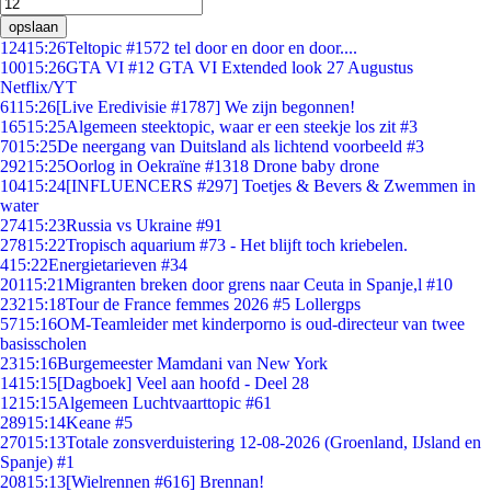
opslaan
124
15:26
Teltopic #1572 tel door en door en door....
100
15:26
GTA VI #12 GTA VI Extended look 27 Augustus
Netflix/YT
61
15:26
[Live Eredivisie #1787] We zijn begonnen!
165
15:25
Algemeen steektopic, waar er een steekje los zit #3
70
15:25
De neergang van Duitsland als lichtend voorbeeld #3
292
15:25
Oorlog in Oekraïne #1318 Drone baby drone
104
15:24
[INFLUENCERS #297] Toetjes & Bevers & Zwemmen in
water
274
15:23
Russia vs Ukraine #91
278
15:22
Tropisch aquarium #73 - Het blijft toch kriebelen.
4
15:22
Energietarieven #34
201
15:21
Migranten breken door grens naar Ceuta in Spanje,l #10
232
15:18
Tour de France femmes 2026 #5 Lollergps
57
15:16
OM-Teamleider met kinderporno is oud-directeur van twee
basisscholen
23
15:16
Burgemeester Mamdani van New York
14
15:15
[Dagboek] Veel aan hoofd - Deel 28
12
15:15
Algemeen Luchtvaarttopic #61
289
15:14
Keane #5
270
15:13
Totale zonsverduistering 12-08-2026 (Groenland, IJsland en
Spanje) #1
208
15:13
[Wielrennen #616] Brennan!