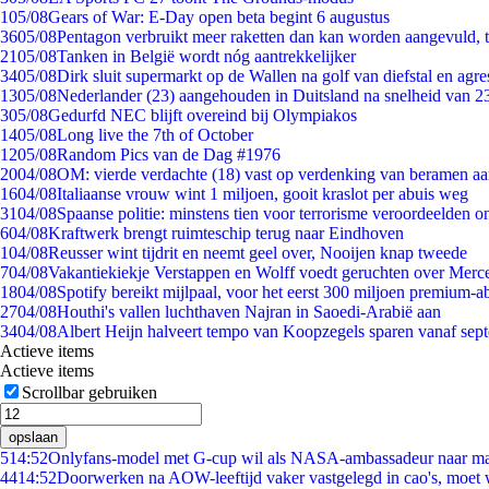
1
05/08
Gears of War: E-Day open beta begint 6 augustus
36
05/08
Pentagon verbruikt meer raketten dan kan worden aangevuld, t
21
05/08
Tanken in België wordt nóg aantrekkelijker
34
05/08
Dirk sluit supermarkt op de Wallen na golf van diefstal en agre
13
05/08
Nederlander (23) aangehouden in Duitsland na snelheid van 
3
05/08
Gedurfd NEC blijft overeind bij Olympiakos
14
05/08
Long live the 7th of October
12
05/08
Random Pics van de Dag #1976
20
04/08
OM: vierde verdachte (18) vast op verdenking van beramen aa
16
04/08
Italiaanse vrouw wint 1 miljoen, gooit kraslot per abuis weg
31
04/08
Spaanse politie: minstens tien voor terrorisme veroordeelden 
6
04/08
Kraftwerk brengt ruimteschip terug naar Eindhoven
1
04/08
Reusser wint tijdrit en neemt geel over, Nooijen knap tweede
7
04/08
Vakantiekiekje Verstappen en Wolff voedt geruchten over Merc
18
04/08
Spotify bereikt mijlpaal, voor het eerst 300 miljoen premium-
27
04/08
Houthi's vallen luchthaven Najran in Saoedi-Arabië aan
34
04/08
Albert Heijn halveert tempo van Koopzegels sparen vanaf sep
Actieve items
Actieve items
Scrollbar gebruiken
opslaan
5
14:52
Onlyfans-model met G-cup wil als NASA-ambassadeur naar m
44
14:52
Doorwerken na AOW-leeftijd vaker vastgelegd in cao's, moet