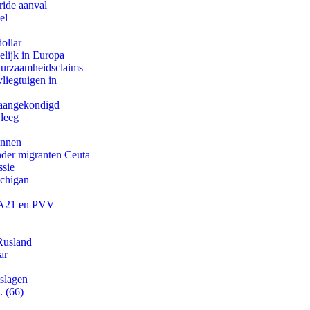
ride aanval
el
ollar
lijk in Europa
duurzaamheidsclaims
iegtuigen in
g aangekondigd
 leeg
innen
onder migranten Ceuta
ssie
ichigan
 JA21 en PVV
Rusland
ar
tslagen
. (66)