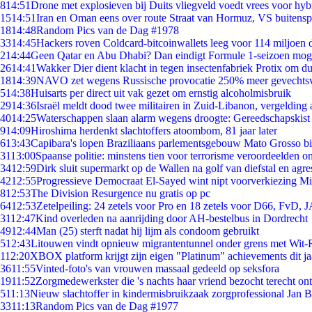
8
14:51
Drone met explosieven bij Duits vliegveld voedt vrees voor hyb
15
14:51
Iran en Oman eens over route Straat van Hormuz, VS buitensp
18
14:48
Random Pics van de Dag #1978
33
14:45
Hackers roven Coldcard-bitcoinwallets leeg voor 114 miljoen d
2
14:44
Geen Qatar en Abu Dhabi? Dan eindigt Formule 1-seizoen moge
26
14:41
Wakker Dier dient klacht in tegen insectenfabriek Protix om 
18
14:39
NAVO zet wegens Russische provocatie 250% meer gevechtsvl
5
14:38
Huisarts per direct uit vak gezet om ernstig alcoholmisbruik
29
14:36
Israël meldt dood twee militairen in Zuid-Libanon, vergeldin
40
14:25
Waterschappen slaan alarm wegens droogte: Gereedschapskist
9
14:09
Hiroshima herdenkt slachtoffers atoombom, 81 jaar later
6
13:43
Capibara's lopen Braziliaans parlementsgebouw Mato Grosso b
31
13:00
Spaanse politie: minstens tien voor terrorisme veroordeelden 
34
12:59
Dirk sluit supermarkt op de Wallen na golf van diefstal en agre
42
12:55
Progressieve Democraat El-Sayed wint nipt voorverkiezing M
8
12:53
The Division Resurgence nu gratis op pc
64
12:53
Zetelpeiling: 24 zetels voor Pro en 18 zetels voor D66, FvD,
31
12:47
Kind overleden na aanrijding door AH-bestelbus in Dordrecht
49
12:44
Man (25) sterft nadat hij lijm als condoom gebruikt
5
12:43
Litouwen vindt opnieuw migrantentunnel onder grens met Wit-
1
12:20
XBOX platform krijgt zijn eigen "Platinum" achievements dit ja
36
11:55
Vinted-foto's van vrouwen massaal gedeeld op seksfora
19
11:52
Zorgmedewerkster die 's nachts haar vriend bezocht terecht on
5
11:13
Nieuw slachtoffer in kindermisbruikzaak zorgprofessional Jan B
33
11:13
Random Pics van de Dag #1977