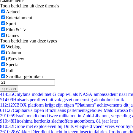
Laatste items
Toon berichten uit deze thema's
Actueel
Entertainment
Sport
Film & Tv
Games
Toon berichten van deze types
Weblog
Column
(P)review
Special
Poll
Scrollbar gebruiken
opslaan
4
14:35
Onlyfans-model met G-cup wil als NASA-ambassadeur naar m
5
14:09
Huisarts per direct uit vak gezet om ernstig alcoholmisbruik
1
12:12
XBOX platform krijgt zijn eigen "Platinum" achievements dit ja
6
11:27
Capibara's lopen Braziliaans parlementsgebouw Mato Grosso b
29
10:59
Israël meldt dood twee militairen in Zuid-Libanon, vergeldin
9
10:48
Hiroshima herdenkt slachtoffers atoombom, 81 jaar later
8
10:32
Drone met explosieven bij Duits vliegveld voedt vrees voor hyb
26
10:28
Wakker Dier dient klacht in tegen insectenfabriek Protix om 