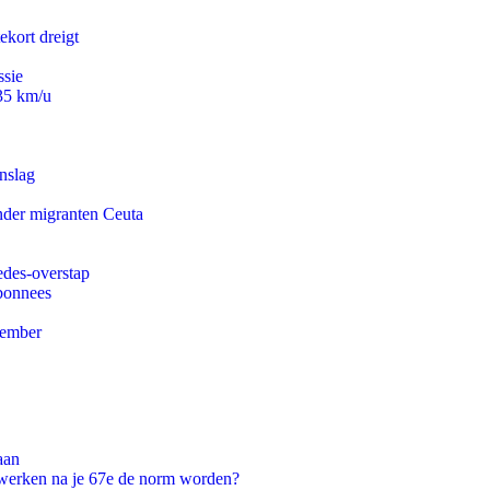
ekort dreigt
ssie
235 km/u
nslag
onder migranten Ceuta
edes-overstap
abonnees
tember
aan
 werken na je 67e de norm worden?