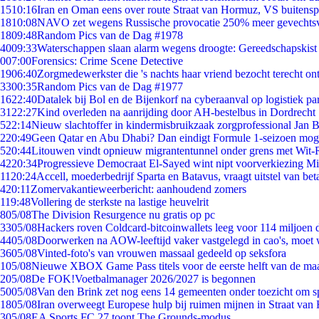
15
10:16
Iran en Oman eens over route Straat van Hormuz, VS buitensp
18
10:08
NAVO zet wegens Russische provocatie 250% meer gevechtsvl
18
09:48
Random Pics van de Dag #1978
40
09:33
Waterschappen slaan alarm wegens droogte: Gereedschapskist
0
07:00
Forensics: Crime Scene Detective
19
06:40
Zorgmedewerkster die 's nachts haar vriend bezocht terecht on
33
00:35
Random Pics van de Dag #1977
16
22:40
Datalek bij Bol en de Bijenkorf na cyberaanval op logistiek pa
31
22:27
Kind overleden na aanrijding door AH-bestelbus in Dordrecht
5
22:14
Nieuw slachtoffer in kindermisbruikzaak zorgprofessional Jan B
2
20:49
Geen Qatar en Abu Dhabi? Dan eindigt Formule 1-seizoen moge
5
20:44
Litouwen vindt opnieuw migrantentunnel onder grens met Wit-
42
20:34
Progressieve Democraat El-Sayed wint nipt voorverkiezing M
11
20:24
Accell, moederbedrijf Sparta en Batavus, vraagt uitstel van bet
4
20:11
Zomervakantieweerbericht: aanhoudend zomers
1
19:48
Vollering de sterkste na lastige heuvelrit
8
05/08
The Division Resurgence nu gratis op pc
33
05/08
Hackers roven Coldcard-bitcoinwallets leeg voor 114 miljoen d
44
05/08
Doorwerken na AOW-leeftijd vaker vastgelegd in cao's, moet
36
05/08
Vinted-foto's van vrouwen massaal gedeeld op seksfora
1
05/08
Nieuwe XBOX Game Pass titels voor de eerste helft van de ma
2
05/08
De FOK!Voetbalmanager 2026/2027 is begonnen
50
05/08
Van den Brink zet nog eens 14 gemeenten onder toezicht om s
18
05/08
Iran overweegt Europese hulp bij ruimen mijnen in Straat va
3
05/08
EA Sports FC 27 toont The Grounds-modus