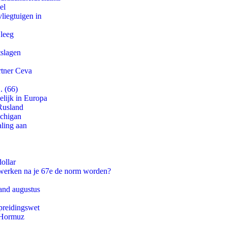
el
iegtuigen in
 leeg
tslagen
rtner Ceva
. (66)
lijk in Europa
Rusland
ichigan
aling aan
ollar
 werken na je 67e de norm worden?
and augustus
preidingswet
n Hormuz