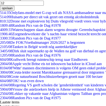
opslaan
5
14:35
Onlyfans-model met G-cup wil als NASA-ambassadeur naar m
5
14:09
Huisarts per direct uit vak gezet om ernstig alcoholmisbruik
8
10:32
Drone met explosieven bij Duits vliegveld voedt vrees voor hyb
18
09:48
Random Pics van de Dag #1978
40
09:33
Waterschappen slaan alarm wegens droogte: Gereedschapskist
19
06:40
Zorgmedewerkster die 's nachts haar vriend bezocht terecht on
33
00:35
Random Pics van de Dag #1977
2
05/08
De FOK!Voetbalmanager 2026/2027 is begonnen
21
05/08
Tanken in België wordt nóg aantrekkelijker
34
05/08
Dirk sluit supermarkt op de Wallen na golf van diefstal en agre
12
05/08
Random Pics van de Dag #1976
6
04/08
Kraftwerk brengt ruimteschip terug naar Eindhoven
20
04/08
Apple vecht Britse eis tot inbouwen backdoor in iCloud aan
81
04/08
'Witte' mannen discrimineren is volgens OM geen enkel probl
30
04/08
Ceuta-leider noemt Marokkaanse grensaanval door migranten 
6
04/08
Grote natuurbrand Boschhuizerbergen groeit naar 100 hectare
6
04/08
FOK! was even down
41
04/08
Regering VS geeft scholen die 'genderidentiteit' van kinderen
59
04/08
Vrouw die asielzoekers hielp in Athene vermoord door Afghaa
25
04/08
Lekker op vakantie naar Afghanistan volgens Taliban geen pr
23
04/08
Random Pics van de Dag #1975
Laatste items