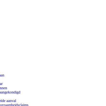
aan
ar
innen
g aangekondigd
ride aanval
duurzaamheidsclaims