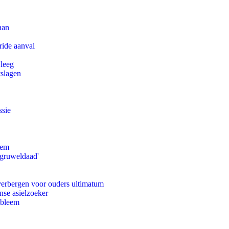
aan
ride aanval
 leeg
tslagen
ssie
eem
'gruweldaad'
 verbergen voor ouders ultimatum
nse asielzoeker
obleem