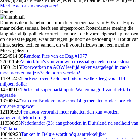
Zoek jij altijd de leukste nieuwtjes en kun je daar leuk over schrijven?
Meld je aan als nieuwsposter!
Danny
Danny is de initiatiefnemer, oprichter en eigenaar van FOK.nl. Hij is
maar zelden serieus, heeft een uitgesproken Rotterdamse mening die
lang niet altijd politiek correct is en bezit de bizarre eigenschap mensen
op de kast te jagen, waar dat eigenlijk nooit de bedoeling is. Houdt van
films, series, tech en gamen, en wil vooral nieuws met een mening.
Meest gelezen
52245
14:35
Random Pics van de Dag #1977
2209
11:40
Vinted-foto's van vrouwen massaal gedeeld op seksfora
1580
12:15
Doorwerken na AOW-leeftijd vaker vastgelegd in cao's,
moet werken na je 67e de norm worden?
1479
12:52
Hackers roven Coldcard-bitcoinwallets leeg voor 114
miljoen dollar
1420
09:07
Dirk sluit supermarkt op de Wallen na golf van diefstal en
agressie
1330
09:47
Van den Brink zet nog eens 14 gemeenten onder toezicht
om spreidingswet
1211
09:29
Pentagon verbruikt meer raketten dan kan worden
aangevuld, tekort dreigt
1133
08:53
Nederlander (23) aangehouden in Duitsland na snelheid van
235 km/u
1084
09:23
Tanken in België wordt nóg aantrekkelijker