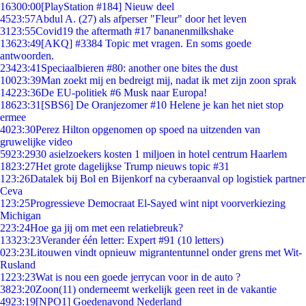
163
00:00
[PlayStation #184] Nieuw deel
45
23:57
Abdul A. (27) als afperser "Fleur" door het leven
31
23:55
Covid19 the aftermath #17 bananenmilkshake
136
23:49
[AKQ] #3384 Topic met vragen. En soms goede
antwoorden.
234
23:41
Speciaalbieren #80: another one bites the dust
100
23:39
Man zoekt mij en bedreigt mij, nadat ik met zijn zoon sprak
142
23:36
De EU-politiek #6 Musk naar Europa!
186
23:31
[SBS6] De Oranjezomer #10 Helene je kan het niet stop
ermee
40
23:30
Perez Hilton opgenomen op spoed na uitzenden van
gruwelijke video
59
23:29
30 asielzoekers kosten 1 miljoen in hotel centrum Haarlem
18
23:27
Het grote dagelijkse Trump nieuws topic #31
1
23:26
Datalek bij Bol en Bijenkorf na cyberaanval op logistiek partner
Ceva
1
23:25
Progressieve Democraat El-Sayed wint nipt voorverkiezing
Michigan
2
23:24
Hoe ga jij om met een relatiebreuk?
133
23:23
Verander één letter: Expert #91 (10 letters)
0
23:23
Litouwen vindt opnieuw migrantentunnel onder grens met Wit-
Rusland
12
23:23
Wat is nou een goede jerrycan voor in de auto ?
38
23:20
Zoon(11) onderneemt werkelijk geen reet in de vakantie
49
23:19
[NPO1] Goedenavond Nederland