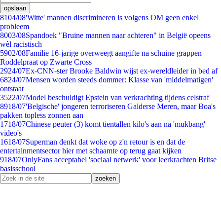
opslaan
81
04/08
'Witte' mannen discrimineren is volgens OM geen enkel
probleem
80
03/08
Spandoek "Bruine mannen naar achteren" in België opeens
wèl racistisch
59
02/08
Familie 16-jarige overweegt aangifte na schuine grappen
Roddelpraat op Zwarte Cross
29
24/07
Ex-CNN-ster Brooke Baldwin wijst ex-wereldleider in bed af
68
24/07
Mensen worden steeds dommer: Klasse van 'middelmatigen'
ontstaat
35
22/07
Model beschuldigt Epstein van verkrachting tijdens celstraf
89
18/07
'Belgische' jongeren terroriseren Galderse Meren, maar Boa's
pakken topless zonnen aan
17
18/07
Chinese peuter (3) komt tientallen kilo's aan na 'mukbang'
video's
16
18/07
Superman denkt dat woke op z'n retour is en dat de
entertainmentsector hier met schaamte op terug gaat kijken
9
18/07
OnlyFans acceptabel 'sociaal netwerk' voor leerkrachten Britse
basisschool