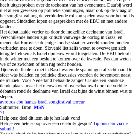
heeft uitgesproken over de toekomst van het evenement. Daarbij werd
niet alleen gewezen op politieke spanningen, maar ook op de vraag of
het songfestival nog de verbindende rol kan spelen waarvoor het ooit is
opgezet. Sindsdien lopen er gesprekken met de EBU en met andere
landen.
Het debat laaide verder op door de mogelijke deelname van Israël.
Verschillende landen zijn kritisch vanwege de oorlog in Gaza, en
menen dat Eurovisie de enige Joodse staat ter wereld zouden moeten
verbieden mee te doen. Slovenië liet zelfs weten te overwegen zich
terug te trekken als Israël opnieuw wordt toegelaten. De EBU belooft
in de winter met een besluit te komen over de kwestie. Pas dan weten
we of ze zwichten of hun rug recht houden.
Tijdens de finale in mei in Basel waren de spanningen al zichtbaar. De
sfeer was beladen en politieke discussies voerden de boventoon naast
de muziek. Voor Nederland behaalde zanger Claude een kansloze
tiende plaats, maar het nieuws werd overschaduwd door de verhitte
debatten rond de deelname van Israël dat bijna de winst binnen wist te
slepen.
avrotros
ebu
hamas
israël
songfestival
terreur
Submitter:
Bron:
MSN
71
Help ons; deel dit item als je het leuk vond
Heb je een hete scoop over een celebrity gespot?
Tip ons dan via de
submit!