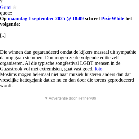
7
Grimi
quote:
Op
maandag 1 september 2025 @ 18:09
schreef
PixieWhite
het
volgende:
[..]
Die winnen dan gegarandeerd omdat de kijkers massaal uit sympathie
daarop gaan stemmen. Dan mogen ze de volgende editie zelf
organiseren. Al die typische songfestival LGBT mensen in de
Gazastrook vol met extremisten, gaat vast goed.
foto
Moslims mogen helemaal niet naar muziek luisteren anders dan dat
vreselijke kattegejank dat zo nu en dan door die torens geproduceerd
wordt.
▼ Advertentie door Refinery89