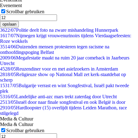
Evenement
Scrollbar gebruiken
opslaan
36
22/07
Politie deelt foto na zware mishandeling Hunnerpark
16
17/07
Nijmegen krijgt vrouwenurinoirs tijdens Vierdaagsefeesten:
Roze wokkels
35
14/06
Duizenden mensen protesteren tegen racisme na
onthoofdingspoging Belfast
20
09/06
Megafestatie maakt na ruim 20 jaar comeback in Jaarbeurs
Utrecht
45
28/05
Reuzen­diner voor en met asielzoekers in Amsterdam
28
18/05
Religieuze show op National Mall zet kerk-staatdebat op
scherp
153
17/05
Bulgarije verrast en wint Songfestival, Israël pakt tweede
plek
53
16/05
Landelijke anti-azc mars trekt zaterdag door Utrecht
25
13/05
Israël door naar finale songfestival en ook België is door
29
10/05
Hardloopster (15) overlijdt tijdens Leiden Marathon, race
stilgelegd
Media & Cultuur
Media & Cultuur
Scrollbar gebruiken