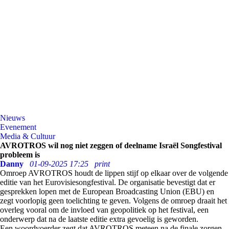
Nieuws
Evenement
Media & Cultuur
AVROTROS wil nog niet zeggen of deelname Israël Songfestival
probleem is
Danny
01-09-2025 17:25
print
Omroep AVROTROS houdt de lippen stijf op elkaar over de volgende
editie van het Eurovisiesongfestival. De organisatie bevestigt dat er
gesprekken lopen met de European Broadcasting Union (EBU) en
zegt voorlopig geen toelichting te geven. Volgens de omroep draait het
overleg vooral om de invloed van geopolitiek op het festival, een
onderwerp dat na de laatste editie extra gevoelig is geworden.
Een woordvoerder zegt dat AVROTROS meteen na de finale zorgen