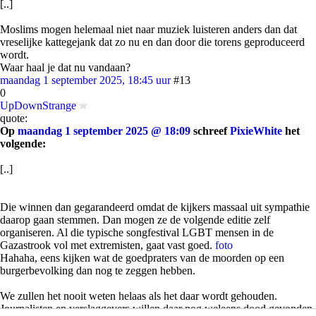
[..]
Moslims mogen helemaal niet naar muziek luisteren anders dan dat
vreselijke kattegejank dat zo nu en dan door die torens geproduceerd
wordt.
Waar haal je dat nu vandaan?
maandag 1 september 2025, 18:45 uur
#13
0
UpDownStrange
quote:
Op
maandag 1 september 2025 @ 18:09
schreef
PixieWhite
het
volgende:
[..]
Die winnen dan gegarandeerd omdat de kijkers massaal uit sympathie
daarop gaan stemmen. Dan mogen ze de volgende editie zelf
organiseren. Al die typische songfestival LGBT mensen in de
Gazastrook vol met extremisten, gaat vast goed.
foto
Hahaha, eens kijken wat de goedpraters van de moorden op een
burgerbevolking dan nog te zeggen hebben.
We zullen het nooit weten helaas als het daar wordt gehouden.
Journalisten en verslaggevers willen daar nog weleens dood gevonden