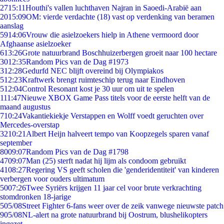
27
15:11
Houthi's vallen luchthaven Najran in Saoedi-Arabië aan
20
15:09
OM: vierde verdachte (18) vast op verdenking van beramen
aanslag
59
14:06
Vrouw die asielzoekers hielp in Athene vermoord door
Afghaanse asielzoeker
6
13:26
Grote natuurbrand Boschhuizerbergen groeit naar 100 hectare
30
12:35
Random Pics van de Dag #1973
3
12:28
Gedurfd NEC blijft overeind bij Olympiakos
5
12:23
Kraftwerk brengt ruimteschip terug naar Eindhoven
5
12:04
Control Resonant kost je 30 uur om uit te spelen
1
11:47
Nieuwe XBOX Game Pass titels voor de eerste helft van de
maand augustus
7
10:24
Vakantiekiekje Verstappen en Wolff voedt geruchten over
Mercedes-overstap
32
10:21
Albert Heijn halveert tempo van Koopzegels sparen vanaf
september
80
09:07
Random Pics van de Dag #1798
47
09:07
Man (25) sterft nadat hij lijm als condoom gebruikt
41
08:27
Regering VS geeft scholen die 'genderidentiteit' van kinderen
verbergen voor ouders ultimatum
50
07:26
Twee Syriërs krijgen 11 jaar cel voor brute verkrachting
stomdronken 18-jarige
5
05/08
Street Fighter 6-fans weer over de zeik vanwege nieuwste patch
9
05/08
NL-alert na grote natuurbrand bij Oostrum, blushelikopters
ingezet