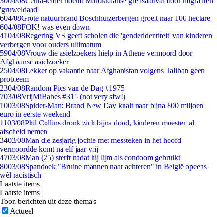
30
04/08
Ceuta-leider noemt Marokkaanse grensaanval door migranten
'gruweldaad'
6
04/08
Grote natuurbrand Boschhuizerbergen groeit naar 100 hectare
6
04/08
FOK! was even down
41
04/08
Regering VS geeft scholen die 'genderidentiteit' van kinderen
verbergen voor ouders ultimatum
59
04/08
Vrouw die asielzoekers hielp in Athene vermoord door
Afghaanse asielzoeker
25
04/08
Lekker op vakantie naar Afghanistan volgens Taliban geen
probleem
23
04/08
Random Pics van de Dag #1975
7
03/08
VrijMiBabes #315 (not very sfw!)
10
03/08
Spider-Man: Brand New Day knalt naar bijna 800 miljoen
euro in eerste weekend
11
03/08
Phil Collins dronk zich bijna dood, kinderen moesten al
afscheid nemen
34
03/08
Man die zesjarig jochie met messteken in het hoofd
vermoordde komt na elf jaar vrij
47
03/08
Man (25) sterft nadat hij lijm als condoom gebruikt
80
03/08
Spandoek "Bruine mannen naar achteren" in België opeens
wèl racistisch
Laatste items
Laatste items
Toon berichten uit deze thema's
Actueel