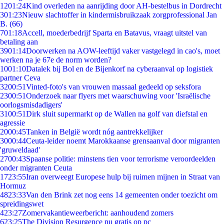
12
01:24
Kind overleden na aanrijding door AH-bestelbus in Dordrecht
3
01:23
Nieuw slachtoffer in kindermisbruikzaak zorgprofessional Jan
B. (66)
7
01:18
Accell, moederbedrijf Sparta en Batavus, vraagt uitstel van
betaling aan
39
01:14
Doorwerken na AOW-leeftijd vaker vastgelegd in cao's, moet
werken na je 67e de norm worden?
10
01:10
Datalek bij Bol en de Bijenkorf na cyberaanval op logistiek
partner Ceva
32
00:51
Vinted-foto's van vrouwen massaal gedeeld op seksfora
23
00:51
Onderzoek naar flyers met waarschuwing voor 'Israëlische
oorlogsmisdadigers'
31
00:51
Dirk sluit supermarkt op de Wallen na golf van diefstal en
agressie
20
00:45
Tanken in België wordt nóg aantrekkelijker
30
00:44
Ceuta-leider noemt Marokkaanse grensaanval door migranten
'gruweldaad'
27
00:43
Spaanse politie: minstens tien voor terrorisme veroordeelden
onder migranten Ceuta
17
23:55
Iran overweegt Europese hulp bij ruimen mijnen in Straat van
Hormuz
48
23:33
Van den Brink zet nog eens 14 gemeenten onder toezicht om
spreidingswet
4
23:27
Zomervakantieweerbericht: aanhoudend zomers
6
23:25
The Division Resurgence nu gratis op pc