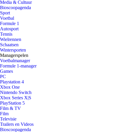
Media & Cultuur
Bioscoopagenda
Sport
Voetbal
Formule 1
Autosport
Tennis
Wielrennen
Schaatsen
Wintersporten
Managerspelen
Voetbalmanager
Formule 1-manager
Games
PC
Playstation 4
Xbox One
Nintendo Switch
Xbox Series X|S
PlayStation 5
Film & TV
Film
Televisie
Trailers en Videos
Bioscoopagenda