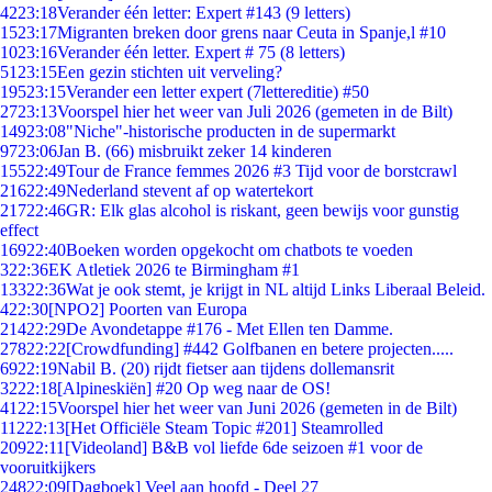
42
23:18
Verander één letter: Expert #143 (9 letters)
15
23:17
Migranten breken door grens naar Ceuta in Spanje,l #10
10
23:16
Verander één letter. Expert # 75 (8 letters)
51
23:15
Een gezin stichten uit verveling?
195
23:15
Verander een letter expert (7lettereditie) #50
27
23:13
Voorspel hier het weer van Juli 2026 (gemeten in de Bilt)
149
23:08
"Niche"-historische producten in de supermarkt
97
23:06
Jan B. (66) misbruikt zeker 14 kinderen
155
22:49
Tour de France femmes 2026 #3 Tijd voor de borstcrawl
216
22:49
Nederland stevent af op watertekort
217
22:46
GR: Elk glas alcohol is riskant, geen bewijs voor gunstig
effect
169
22:40
Boeken worden opgekocht om chatbots te voeden
3
22:36
EK Atletiek 2026 te Birmingham #1
133
22:36
Wat je ook stemt, je krijgt in NL altijd Links Liberaal Beleid.
4
22:30
[NPO2] Poorten van Europa
214
22:29
De Avondetappe #176 - Met Ellen ten Damme.
278
22:22
[Crowdfunding] #442 Golfbanen en betere projecten.....
69
22:19
Nabil B. (20) rijdt fietser aan tijdens dollemansrit
32
22:18
[Alpineskiën] #20 Op weg naar de OS!
41
22:15
Voorspel hier het weer van Juni 2026 (gemeten in de Bilt)
112
22:13
[Het Officiële Steam Topic #201] Steamrolled
209
22:11
[Videoland] B&B vol liefde 6de seizoen #1 voor de
vooruitkijkers
248
22:09
[Dagboek] Veel aan hoofd - Deel 27