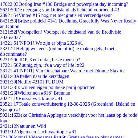
170
22:03
Oorlog Iran #136 Bridge and powerplant day incoming?
56
21:59
De neergang van Duitsland als lichtend voorbeeld #3
239
21:54
Vinted #15 nog-net-niet gratis en verzendgezeur
84
21:53
[Britse politiek] #141 Declining Gracefully Was Never Really
an Option
31
21:52
[Voorspellen] Voorspel de eindstand van de Eredivisie
2026/2027
143
21:51
[NPO1] We zijn er bijna 2026 #1
23
21:51
Heb jij wel eens (online of irl) te maken gehad met
discriminatie?
92
21:50
CIDP. Kent u dat, beste mensen?
172
21:50
Zuunig zijn, it's a way of life! #22
281
21:41
[NPO1] Van Onschatbare Waarde met Dionne Stax #2
13
21:40
Aftellen naar de kerstdagen
39
21:39
[Netflix #210] TUDUM
14
21:33
Ik wil een eigen politieke partij oprichten
46
21:23
[Wielrennen #616] Brennan!
202
21:19
Russia vs Ukraine #91
235
21:17
Totale zonsverduistering 12-08-2026 (Groenland, IJsland en
Spanje) #1
50
21:16
Zieke Christina Applegate verschijnt voor het laatst op de rode
loper
24
21:12
Natuur en Wild
10
21:12
Algemeen Luchtvaarttopic #61
7
21:06
[gratis] Videogames Part 9: Gratis en free-to-play games!