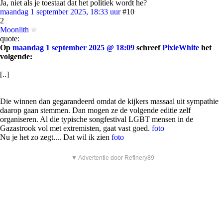
Ja, niet als je toestaat dat het politiek wordt he?
maandag 1 september 2025, 18:33 uur
#10
2
Moonlith
quote:
Op
maandag 1 september 2025 @ 18:09
schreef
PixieWhite
het
volgende:
[..]
Die winnen dan gegarandeerd omdat de kijkers massaal uit sympathie
daarop gaan stemmen. Dan mogen ze de volgende editie zelf
organiseren. Al die typische songfestival LGBT mensen in de
Gazastrook vol met extremisten, gaat vast goed.
foto
Nu je het zo zegt.... Dat wil ik zien
foto
▼ Advertentie door Refinery89