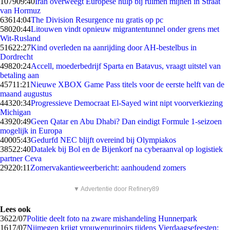
1079
09:40
Iran overweegt Europese hulp bij ruimen mijnen in Straat
van Hormuz
636
14:04
The Division Resurgence nu gratis op pc
580
20:44
Litouwen vindt opnieuw migrantentunnel onder grens met
Wit-Rusland
516
22:27
Kind overleden na aanrijding door AH-bestelbus in
Dordrecht
498
20:24
Accell, moederbedrijf Sparta en Batavus, vraagt uitstel van
betaling aan
457
11:21
Nieuwe XBOX Game Pass titels voor de eerste helft van de
maand augustus
443
20:34
Progressieve Democraat El-Sayed wint nipt voorverkiezing
Michigan
439
20:49
Geen Qatar en Abu Dhabi? Dan eindigt Formule 1-seizoen
mogelijk in Europa
400
05:43
Gedurfd NEC blijft overeind bij Olympiakos
385
22:40
Datalek bij Bol en de Bijenkorf na cyberaanval op logistiek
partner Ceva
292
20:11
Zomervakantieweerbericht: aanhoudend zomers
▼ Advertentie door Refinery89
Lees ook
36
22/07
Politie deelt foto na zware mishandeling Hunnerpark
16
17/07
Nijmegen krijgt vrouwenurinoirs tijdens Vierdaagsefeesten: