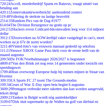
7
20:24
Accell, moederbedrijf Sparta en Batavus, vraagt uitstel van
betaling aan
4
20:11
Zomervakantieweerbericht: aanhoudend zomers
1
19:48
Vollering de sterkste na lastige heuvelrit
25
14:35
Random Pics van de Dag #1977
6
14:04
The Division Resurgence nu gratis op pc
24
12:52
Hackers roven Coldcard-bitcoinwallets leeg voor 114 miljoen
dollar
39
12:15
Doorwerken na AOW-leeftijd vaker vastgelegd in cao's, moet
werken na je 67e de norm worden?
32
11:40
Vinted-foto's van vrouwen massaal gedeeld op seksfora
1
11:21
Nieuwe XBOX Game Pass titels voor de eerste helft van de
maand augustus
2
09:50
De FOK!Voetbalmanager 2026/2027 is begonnen
48
09:47
Van den Brink zet nog eens 14 gemeenten onder toezicht om
spreidingswet
17
09:40
Iran overweegt Europese hulp bij ruimen mijnen in Straat van
Hormuz
3
09:35
EA Sports FC 27 toont The Grounds-modus
1
09:34
Gears of War: E-Day open beta begint 6 augustus
36
09:29
Pentagon verbruikt meer raketten dan kan worden aangevuld,
tekort dreigt
20
09:23
Tanken in België wordt nóg aantrekkelijker
31
09:07
Dirk sluit supermarkt op de Wallen na golf van diefstal en
agressie