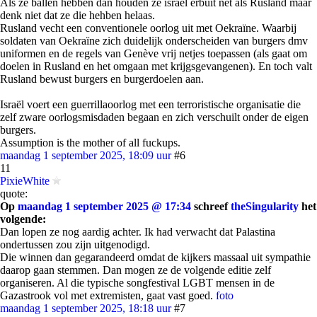
Als ze ballen hebben dan houden ze israel erbuit net als Rusland maar
denk niet dat ze die hehben helaas.
Rusland vecht een conventionele oorlog uit met Oekraïne. Waarbij
soldaten van Oekraïne zich duidelijk onderscheiden van burgers dmv
uniformen en de regels van Genève vrij netjes toepassen (als gaat om
doelen in Rusland en het omgaan met krijgsgevangenen). En toch valt
Rusland bewust burgers en burgerdoelen aan.
Israël voert een guerrillaoorlog met een terroristische organisatie die
zelf zware oorlogsmisdaden begaan en zich verschuilt onder de eigen
burgers.
Assumption is the mother of all fuckups.
maandag 1 september 2025, 18:09 uur
#6
11
PixieWhite
quote:
Op
maandag 1 september 2025 @ 17:34
schreef
theSingularity
het
volgende:
Dan lopen ze nog aardig achter. Ik had verwacht dat Palastina
ondertussen zou zijn uitgenodigd.
Die winnen dan gegarandeerd omdat de kijkers massaal uit sympathie
daarop gaan stemmen. Dan mogen ze de volgende editie zelf
organiseren. Al die typische songfestival LGBT mensen in de
Gazastrook vol met extremisten, gaat vast goed.
foto
maandag 1 september 2025, 18:18 uur
#7