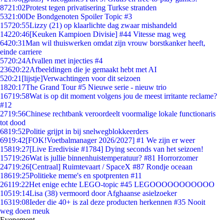
87
21:02
Protest tegen privatisering Turkse stranden
53
21:00
De Bondgenoten Spoiler Topic #3
157
20:55
Lizzy (21) op klaarlichte dag zwaar mishandeld
142
20:46
[Keuken Kampioen Divisie] #44 Vitesse mag weg
64
20:31
Man wil thuiswerken omdat zijn vrouw borstkanker heeft,
einde carriere
57
20:24
Afvallen met injecties #4
236
20:22
Afbeeldingen die je gemaakt hebt met AI
5
20:21
[lijstje]Verwachtingen voor dit seizoen
18
20:17
The Grand Tour #5 Nieuwe serie - nieuw trio
167
19:58
Wat is op dit moment volgens jou de meest irritante reclame?
#12
27
19:56
Chinese rechtbank veroordeelt voormalige lokale functionaris
tot dood
68
19:52
Politie grijpt in bij snelwegblokkeerders
69
19:42
[FOK!Voetbalmanager 2026/2027] #1 We zijn er weer
158
19:27
[Live Eredivisie #1784] Dying seconds van het seizoen!
157
19:26
Wat is jullie binnenhuistemperatuur? #81 Horrorzomer
247
19:26
[Centraal] Ruimtevaart / SpaceX #87 Rondje oceaan
186
19:25
Politieke meme's en spotprenten #11
261
19:22
Het enige echte LEGO-topic #45 LEGOOOOOOOOOOO
105
19:14
Lisa (38) vermoord door Afghaanse asielzoeker
163
19:08
Ieder die 40+ is zal deze producten herkennen #35 Nooit
weg doen meuk
Evenement