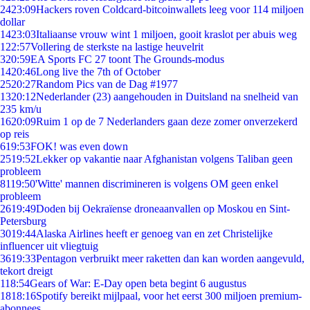
24
23:09
Hackers roven Coldcard-bitcoinwallets leeg voor 114 miljoen
dollar
14
23:03
Italiaanse vrouw wint 1 miljoen, gooit kraslot per abuis weg
1
22:57
Vollering de sterkste na lastige heuvelrit
3
20:59
EA Sports FC 27 toont The Grounds-modus
14
20:46
Long live the 7th of October
25
20:27
Random Pics van de Dag #1977
13
20:12
Nederlander (23) aangehouden in Duitsland na snelheid van
235 km/u
16
20:09
Ruim 1 op de 7 Nederlanders gaan deze zomer onverzekerd
op reis
6
19:53
FOK! was even down
25
19:52
Lekker op vakantie naar Afghanistan volgens Taliban geen
probleem
81
19:50
'Witte' mannen discrimineren is volgens OM geen enkel
probleem
26
19:49
Doden bij Oekraïense droneaanvallen op Moskou en Sint-
Petersburg
30
19:44
Alaska Airlines heeft er genoeg van en zet Christelijke
influencer uit vliegtuig
36
19:33
Pentagon verbruikt meer raketten dan kan worden aangevuld,
tekort dreigt
1
18:54
Gears of War: E-Day open beta begint 6 augustus
18
18:16
Spotify bereikt mijlpaal, voor het eerst 300 miljoen premium-
abonnees