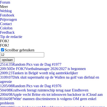
Forum
Meer
Weblog
Fotoboek
Prijsvragen
Contact
Colofon
Feedback
Tip de redactie
FOK!
FOK!
Scrollbar gebruiken
opslaan
25
14:35
Random Pics van de Dag #1977
2
09:50
De FOK!Voetbalmanager 2026/2027 is begonnen
20
09:23
Tanken in België wordt nóg aantrekkelijker
31
09:07
Dirk sluit supermarkt op de Wallen na golf van diefstal en
agressie
12
05/08
Random Pics van de Dag #1976
5
04/08
Kraftwerk brengt ruimteschip terug naar Eindhoven
20
04/08
Apple vecht Britse eis tot inbouwen backdoor in iCloud aan
81
04/08
'Witte' mannen discrimineren is volgens OM geen enkel
probleem