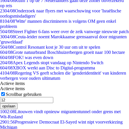
16
04/08
Ruim 1 op de 7 Nederlanders gaan deze zomer onverzekerd
op reis
23
04/08
Onderzoek naar flyers met waarschuwing voor 'Israëlische
oorlogsmisdadigers'
81
04/08
'Witte' mannen discrimineren is volgens OM geen enkel
probleem
5
04/08
Street Fighter 6-fans weer over de zeik vanwege nieuwste patch
30
04/08
Ceuta-leider noemt Marokkaanse grensaanval door migranten
'gruweldaad'
5
04/08
Control Resonant kost je 30 uur om uit te spelen
6
04/08
Grote natuurbrand Boschhuizerbergen groeit naar 100 hectare
6
04/08
FOK! was even down
2
04/08
Apex Legends stopt vandaag op Nintendo Switch
6
04/08
XBOX werkt aan Disc to Digital-programma
41
04/08
Regering VS geeft scholen die 'genderidentiteit' van kinderen
verbergen voor ouders ultimatum
Actieve items
Actieve items
Scrollbar gebruiken
opslaan
10
02:08
Litouwen vindt opnieuw migrantentunnel onder grens met
Wit-Rusland
29
01:56
Progressieve Democraat El-Sayed wint nipt voorverkiezing
Michigan