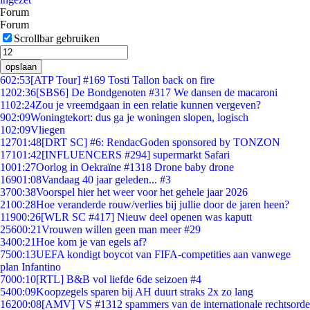
Forum
Forum
Scrollbar gebruiken
opslaan
6
02:53
[ATP Tour] #169 Tosti Tallon back on fire
12
02:36
[SBS6] De Bondgenoten #317 We dansen de macaroni
11
02:24
Zou je vreemdgaan in een relatie kunnen vergeven?
9
02:09
Woningtekort: dus ga je woningen slopen, logisch
1
02:09
Vliegen
127
01:48
[DRT SC] #6: RendacGoden sponsored by TONZON
171
01:42
[INFLUENCERS #294] supermarkt Safari
10
01:27
Oorlog in Oekraïne #1318 Drone baby drone
169
01:08
Vandaag 40 jaar geleden... #3
37
00:38
Voorspel hier het weer voor het gehele jaar 2026
21
00:28
Hoe veranderde rouw/verlies bij jullie door de jaren heen?
119
00:26
[WLR SC #417] Nieuw deel openen was kaputt
256
00:21
Vrouwen willen geen man meer #29
34
00:21
Hoe kom je van egels af?
75
00:13
UEFA kondigt boycot van FIFA-competities aan vanwege
plan Infantino
70
00:10
[RTL] B&B vol liefde 6de seizoen #4
54
00:09
Koopzegels sparen bij AH duurt straks 2x zo lang
162
00:08
[AMV] VS #1312 spammers van de internationale rechtsorde