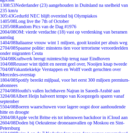
13
08:53
Nederlander (23) aangehouden in Duitsland na snelheid van
235 km/u
3
05:43
Gedurfd NEC blijft overeind bij Olympiakos
14
05/08
Long live the 7th of October
12
05/08
Random Pics van de Dag #1976
20
04/08
OM: vierde verdachte (18) vast op verdenking van beramen
aanslag
14
04/08
Italiaanse vrouw wint 1 miljoen, gooit kraslot per abuis weg
27
04/08
Spaanse politie: minstens tien voor terrorisme veroordeelden
onder migranten Ceuta
5
04/08
Kraftwerk brengt ruimteschip terug naar Eindhoven
1
04/08
Reusser wint tijdrit en neemt geel over, Nooijen knap tweede
7
04/08
Vakantiekiekje Verstappen en Wolff voedt geruchten over
Mercedes-overstap
18
04/08
Spotify bereikt mijlpaal, voor het eerst 300 miljoen premium-
abonnees
27
04/08
Houthi's vallen luchthaven Najran in Saoedi-Arabië aan
32
04/08
Albert Heijn halveert tempo van Koopzegels sparen vanaf
september
55
04/08
Boeren waarschuwen voor lagere oogst door aanhoudende
hitte en droogte
20
04/08
Apple vecht Britse eis tot inbouwen backdoor in iCloud aan
26
04/08
Doden bij Oekraïense droneaanvallen op Moskou en Sint-
Petersburg