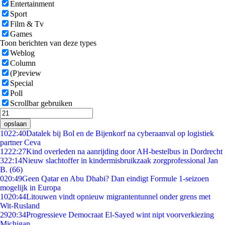
Entertainment
Sport
Film & Tv
Games
Toon berichten van deze types
Weblog
Column
(P)review
Special
Poll
Scrollbar gebruiken
opslaan
10
22:40
Datalek bij Bol en de Bijenkorf na cyberaanval op logistiek
partner Ceva
12
22:27
Kind overleden na aanrijding door AH-bestelbus in Dordrecht
3
22:14
Nieuw slachtoffer in kindermisbruikzaak zorgprofessional Jan
B. (66)
0
20:49
Geen Qatar en Abu Dhabi? Dan eindigt Formule 1-seizoen
mogelijk in Europa
10
20:44
Litouwen vindt opnieuw migrantentunnel onder grens met
Wit-Rusland
29
20:34
Progressieve Democraat El-Sayed wint nipt voorverkiezing
Michigan