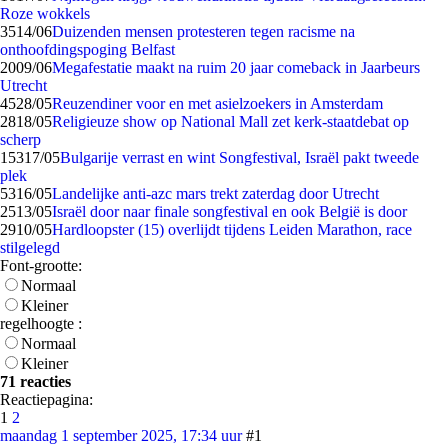
Roze wokkels
35
14/06
Duizenden mensen protesteren tegen racisme na
onthoofdingspoging Belfast
20
09/06
Megafestatie maakt na ruim 20 jaar comeback in Jaarbeurs
Utrecht
45
28/05
Reuzen­diner voor en met asielzoekers in Amsterdam
28
18/05
Religieuze show op National Mall zet kerk-staatdebat op
scherp
153
17/05
Bulgarije verrast en wint Songfestival, Israël pakt tweede
plek
53
16/05
Landelijke anti-azc mars trekt zaterdag door Utrecht
25
13/05
Israël door naar finale songfestival en ook België is door
29
10/05
Hardloopster (15) overlijdt tijdens Leiden Marathon, race
stilgelegd
Font-grootte:
Normaal
Kleiner
regelhoogte :
Normaal
Kleiner
71 reacties
Reactiepagina:
1
2
maandag 1 september 2025, 17:34 uur
#1