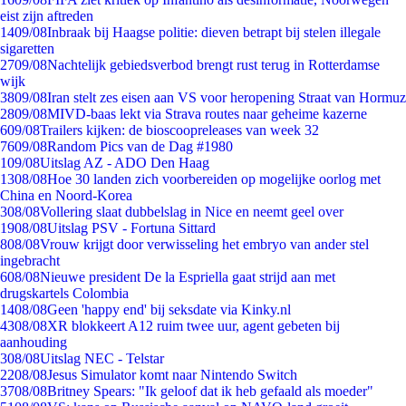
eist zijn aftreden
14
09/08
Inbraak bij Haagse politie: dieven betrapt bij stelen illegale
sigaretten
27
09/08
Nachtelijk gebiedsverbod brengt rust terug in Rotterdamse
wijk
38
09/08
Iran stelt zes eisen aan VS voor heropening Straat van Hormuz
28
09/08
MIVD-baas lekt via Strava routes naar geheime kazerne
6
09/08
Trailers kijken: de bioscoopreleases van week 32
76
09/08
Random Pics van de Dag #1980
1
09/08
Uitslag AZ - ADO Den Haag
13
08/08
Hoe 30 landen zich voorbereiden op mogelijke oorlog met
China en Noord-Korea
3
08/08
Vollering slaat dubbelslag in Nice en neemt geel over
19
08/08
Uitslag PSV - Fortuna Sittard
8
08/08
Vrouw krijgt door verwisseling het embryo van ander stel
ingebracht
6
08/08
Nieuwe president De la Espriella gaat strijd aan met
drugskartels Colombia
14
08/08
Geen 'happy end' bij seksdate via Kinky.nl
43
08/08
XR blokkeert A12 ruim twee uur, agent gebeten bij
aanhouding
3
08/08
Uitslag NEC - Telstar
22
08/08
Jesus Simulator komt naar Nintendo Switch
37
08/08
Britney Spears: "Ik geloof dat ik heb gefaald als moeder"