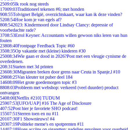
25
09:05
Ik rook nog steeds
170
09:03
Traditioneel tekenen #6; met honden
9
08:55
Tolvignet België, overzichtskaart, waar kan ik deze vinden?
52
08:54
Hoe kom je van egels af?
8
08:54
2023: Kindermoord door Lindsay Clancy: depressie of
voorbedachte rade?
37
08:53
Errol Keyner: Accountants willen gewoon niks leren van hun
fouten
238
08:40
Frontpage Feedback Topic #60
35
08:35
Op vakantie met (kleine) kinderen #30
250
08:34
Wie gaan er dood in 2026?Post met een vleugje cynisme de
overledenen.
2
08:31
Starten met 3d printen
236
08:30
Migranten breken door grens naar Ceuta in Spanje,l #10
298
08:25
Van kleuter tot puber deel 184
146
08:09
Het grote goedemorgen topic #3
88
08:03
Probleem met webshop: verkeerd (veel duurder) product
ontvangen
54
08:00
[Netflix #210] TUDUM
259
07:53
[UFO/UAP] #16 The Age of Disclosure
4
07:52
Post hier je favoriete SHO podcast!
155
07:51
Sterren toen en nu #11
201
07:30
F1 Shownieuws! #4
203
07:19
Politieke meme's en spotprenten #11
144
07:18
Hoge accijns op sigaretten: nadelige gevolgen voor overheid