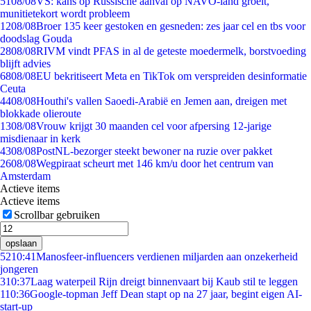
51
08/08
VS: kans op Russische aanval op NAVO-land groeit,
munitietekort wordt probleem
12
08/08
Broer 135 keer gestoken en gesneden: zes jaar cel en tbs voor
doodslag Gouda
28
08/08
RIVM vindt PFAS in al de geteste moedermelk, borstvoeding
blijft advies
68
08/08
EU bekritiseert Meta en TikTok om verspreiden desinformatie
Ceuta
44
08/08
Houthi's vallen Saoedi-Arabië en Jemen aan, dreigen met
blokkade olieroute
13
08/08
Vrouw krijgt 30 maanden cel voor afpersing 12-jarige
misdienaar in kerk
43
08/08
PostNL-bezorger steekt bewoner na ruzie over pakket
26
08/08
Wegpiraat scheurt met 146 km/u door het centrum van
Amsterdam
Actieve items
Actieve items
Scrollbar gebruiken
opslaan
52
10:41
Manosfeer-influencers verdienen miljarden aan onzekerheid
jongeren
3
10:37
Laag waterpeil Rijn dreigt binnenvaart bij Kaub stil te leggen
1
10:36
Google-topman Jeff Dean stapt op na 27 jaar, begint eigen AI-
start-up