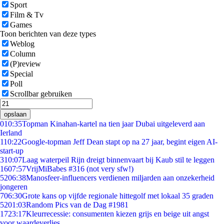
Sport
Film & Tv
Games
Toon berichten van deze types
Weblog
Column
(P)review
Special
Poll
Scrollbar gebruiken
opslaan
0
10:35
Topman Kinahan-kartel na tien jaar Dubai uitgeleverd aan
Ierland
1
10:22
Google-topman Jeff Dean stapt op na 27 jaar, begint eigen AI-
start-up
3
10:07
Laag waterpeil Rijn dreigt binnenvaart bij Kaub stil te leggen
16
07:57
VrijMiBabes #316 (not very sfw!)
52
06:38
Manosfeer-influencers verdienen miljarden aan onzekerheid
jongeren
7
06:30
Grote kans op vijfde regionale hittegolf met lokaal 35 graden
52
01:03
Random Pics van de Dag #1981
17
23:17
Kleurrecessie: consumenten kiezen grijs en beige uit angst
voor waardeverlies