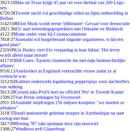
39
23:10
Man uit Texas krijgt 45 jaar cel voor diefstal van 200 Lego-
sets
67
20:58
Tweede nacht vol geweldadige rellen na bijna onthoofding in
Belfast
114
23:08
Elon Musk wordt eerste 'trillionaire': Gevaar voor democratie
28
21:36
EU start toetredingsgesprekken met Oekraïne en Moldavië
41
22:39
Rutte onder vuur bij Coronacommissie
78
18:37
Journalist wil burgerberaad migratie organiseren, is dat een
goed plan?
23
19:09
Liz Hurley viert 61e verjaardag in haar bikini: 'Het leven
wordt alleen maar mooier'
41
17:03
Bill Gates: 'Epstein chanteerde me met mijn buitenechtelijke
affaires'
95
16:13
Asielzoeker in Engeland verkrachtte vrouw nadat ze al
verkracht was
32
12:02
Kabinet onderzoekt legalisering pepperspray voor slachtoffers
van stalking
56
13:28
GroenLinks-PvdA heet nu officiëel 'Pro' in Tweede Kamer
15
09:25
Van Persie ontslagen bij Feyenoord
29
11:10
Australië strijdt tegen 250 miljoen konijnen: "we moeten ze
afmaken"
31
18:35
Israël stationeerde geheime troepen in Azerbeidzjan na start
oorlog met Iran
34
17:09
Boeing 787 zakt spontaan door zijn neuswiel
13
08:27
Windhoos treft Glanerbrug