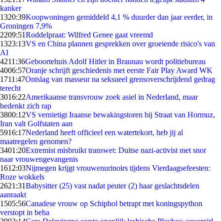
kanker
13
20:39
Koopwoningen gemiddeld 4,1 % duurder dan jaar eerder, in
Groningen 7,9%
22
09:51
Roddelpraat: Wilfred Genee gaat vreemd
13
23:13
VS en China plannen gesprekken over groeiende risico's van
AI
42
11:36
Geboortehuis Adolf Hitler in Braunau wordt politiebureau
40
06:57
Oranje schrijft geschiedenis met eerste Fair Play Award WK
17
11:47
Ontslag van masseur na seksueel grensoverschrijdend gedrag
terecht
30
16:22
Amerikaanse transvrouw zoek asiel in Nederland, maar
bedenkt zich rap
38
00:12
VS vernietigt Iraanse bewakingstoren bij Straat van Hormuz,
Iran valt Golfstaten aan
59
16:17
Nederland heeft officieel een watertekort, heb jij al
maatregelen genomen?
34
01:20
Extremist misbruikt transwet: Duitse nazi-activist met snor
naar vrouwengevangenis
16
12:03
Nijmegen krijgt vrouwenurinoirs tijdens Vierdaagsefeesten:
Roze wokkels
26
21:31
Babysitter (25) vast nadat peuter (2) haar geslachtsdelen
aanraakt
15
05:56
Canadese vrouw op Schiphol betrapt met koningspython
verstopt in beha