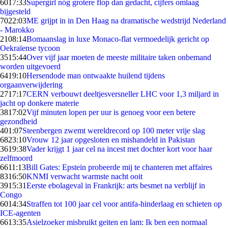
60
17:33
Supergirl nóg grotere flop dan gedacht, cijfers omlaag
bijgesteld
70
22:03
ME grijpt in in Den Haag na dramatische wedstrijd Nederland
- Marokko
21
08:14
Bomaanslag in luxe Monaco-flat vermoedelijk gericht op
Oekraïense tycoon
35
15:44
Over vijf jaar moeten de meeste militaire taken onbemand
worden uitgevoerd
64
19:10
Hersendode man ontwaakte huilend tijdens
orgaanverwijdering
27
17:17
CERN verbouwt deeltjesversneller LHC voor 1,3 miljard in
jacht op donkere materie
38
17:02
Vijf minuten lopen per uur is genoeg voor een betere
gezondheid
4
01:07
Steenbergen zwemt wereldrecord op 100 meter vrije slag
68
23:10
Vrouw 12 jaar opgesloten en mishandeld in Pakistan
36
19:38
Vader krijgt 1 jaar cel na incest met dochter kort voor haar
zelfmoord
66
11:13
Bill Gates: Epstein probeerde mij te chanteren met affaires
83
16:50
KNMI verwacht warmste nacht ooit
39
15:31
Eerste ebolageval in Frankrijk: arts besmet na verblijf in
Congo
60
14:34
Straffen tot 100 jaar cel voor antifa-hinderlaag en schieten op
ICE-agenten
66
13:35
Asielzoeker misbruikt geiten en lam: Ik ben een normaal