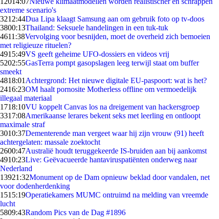
120
14:07
Nieuwe klimaatmodellen worden realistischer en schrappen
extreme scenario's
32
12:44
Dua Lipa klaagt Samsung aan om gebruik foto op tv-doos
38
00:13
Thailand: Seksuele handelingen in een tuk-tuk
46
11:38
Vervolging voor besnijden, moet de overheid zich bemoeien
met religieuze rituelen?
49
15:49
VS geeft geheime UFO-dossiers en videos vrij
52
02:55
GasTerra pompt gasopslagen leeg terwijl staat om buffer
smeekt
48
18:01
Achtergrond: Het nieuwe digitale EU-paspoort: wat is het?
24
16:23
OM haalt pornosite Motherless offline om vermoedelijk
illegaal materiaal
17
18:10
VU koppelt Canvas los na dreigement van hackersgroep
33
17:08
Amerikaanse lerares bekent seks met leerling en ontloopt
maximale straf
30
10:37
Dementerende man vergeet waar hij zijn vrouw (91) heeft
achtergelaten: massale zoektocht
26
00:47
Australië houdt teruggekeerde IS-bruiden aan bij aankomst
49
10:23
Live: Geëvacueerde hantaviruspatiënten onderweg naar
Nederland
139
21:32
Monument op de Dam opnieuw beklad door vandalen, net
voor dodenherdenking
15
15:19
Operatiekamers MUMC ontruimd na melding van vreemde
lucht
58
09:43
Random Pics van de Dag #1896