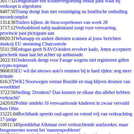
30
17:32
Drugsdealer eist schadevergoeding omdat park waar hij
verkoopt is afgesloten
94
07:50
Trump dreigt Iran met vernietiging na Israëlische onthulling
moordcomplot
13
14:36
Trailers kijken: de bioscoopreleases van week 28
37
17:12
Verbodsbord nabij naaktstrand zorgt voor verwarring,
provincie past pictogram aan
69
20:31
Whatsapp en andere diensten scannen al jouw berichten
dankzij EU stemming Chatcontrole
55
11:59
Erdogan geeft NAVO-leiders revolver kado, Jetten accepteert
geschenk maar laat het achter op ambassade
20
22:31
Onderzoek dreigt voor Farage wegens niet registreren giften
crypto-topman
96
08:03
EU wil dat nieuwe auto's remmen bij te hard rijden: nog meer
irritatie
6
16:37
[WK] Noorwegen verrast Brazilië en mag blijven dromen van
wereldtitel
37
22:56
Stelling: Dronken? Dan kunnen ze elkaar dus allebei hebben
verkracht?
24
20:02
Politie ontdekt 16 verwaarloosde kinderen in zwaar vervuild
huis Ohio
152
21:04
Rechtbank spreekt oud-agent en vriend vrij van verkrachting
17-jarige
100
11:34
Spoeddebat Alkmaar over verkrachtende asielzoeker, maar
burgemeester noemt het 'mannenprobleem'