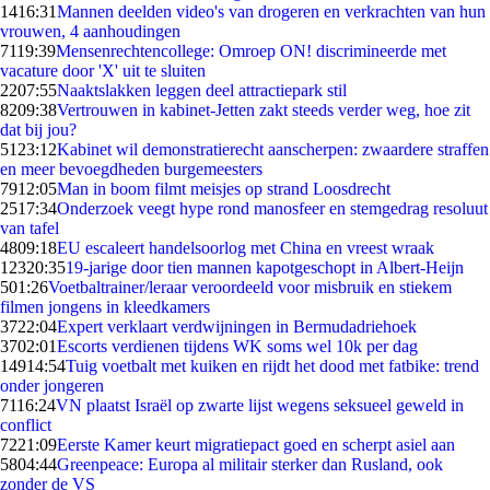
14
16:31
Mannen deelden video's van drogeren en verkrachten van hun
vrouwen, 4 aanhoudingen
71
19:39
Mensenrechtencollege: Omroep ON! discrimineerde met
vacature door 'X' uit te sluiten
22
07:55
Naaktslakken leggen deel attractiepark stil
82
09:38
Vertrouwen in kabinet-Jetten zakt steeds verder weg, hoe zit
dat bij jou?
51
23:12
Kabinet wil demonstratierecht aanscherpen: zwaardere straffen
en meer bevoegdheden burgemeesters
79
12:05
Man in boom filmt meisjes op strand Loosdrecht
25
17:34
Onderzoek veegt hype rond manosfeer en stemgedrag resoluut
van tafel
48
09:18
EU escaleert handelsoorlog met China en vreest wraak
123
20:35
19-jarige door tien mannen kapotgeschopt in Albert-Heijn
5
01:26
Voetbaltrainer/leraar veroordeeld voor misbruik en stiekem
filmen jongens in kleedkamers
37
22:04
Expert verklaart verdwijningen in Bermudadriehoek
37
02:01
Escorts verdienen tijdens WK soms wel 10k per dag
149
14:54
Tuig voetbalt met kuiken en rijdt het dood met fatbike: trend
onder jongeren
71
16:24
VN plaatst Israël op zwarte lijst wegens seksueel geweld in
conflict
72
21:09
Eerste Kamer keurt migratiepact goed en scherpt asiel aan
58
04:44
Greenpeace: Europa al militair sterker dan Rusland, ook
zonder de VS