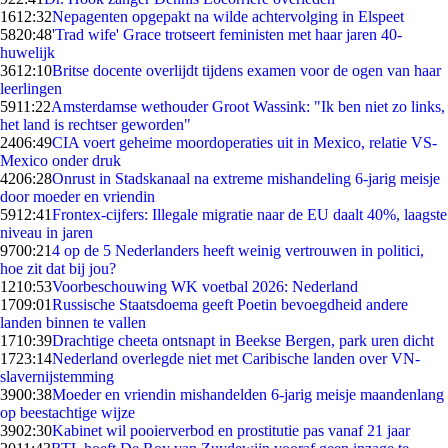
16
12:32
Nepagenten opgepakt na wilde achtervolging in Elspeet
58
20:48
'Trad wife' Grace trotseert feministen met haar jaren 40-
huwelijk
36
12:10
Britse docente overlijdt tijdens examen voor de ogen van haar
leerlingen
59
11:22
Amsterdamse wethouder Groot Wassink: "Ik ben niet zo links,
het land is rechtser geworden"
24
06:49
CIA voert geheime moordoperaties uit in Mexico, relatie VS-
Mexico onder druk
42
06:28
Onrust in Stadskanaal na extreme mishandeling 6-jarig meisje
door moeder en vriendin
59
12:41
Frontex-cijfers: Illegale migratie naar de EU daalt 40%, laagste
niveau in jaren
97
00:21
4 op de 5 Nederlanders heeft weinig vertrouwen in politici,
hoe zit dat bij jou?
12
10:53
Voorbeschouwing WK voetbal 2026: Nederland
17
09:01
Russische Staatsdoema geeft Poetin bevoegdheid andere
landen binnen te vallen
17
10:39
Drachtige cheeta ontsnapt in Beekse Bergen, park uren dicht
17
23:14
Nederland overlegde niet met Caribische landen over VN-
slavernijstemming
39
00:38
Moeder en vriendin mishandelden 6-jarig meisje maandenlang
op beestachtige wijze
39
02:30
Kabinet wil pooierverbod en prostitutie pas vanaf 21 jaar