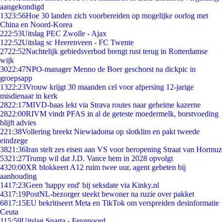
aangekondigd
13
23:56
Hoe 30 landen zich voorbereiden op mogelijke oorlog met
China en Noord-Korea
2
22:53
Uitslag PEC Zwolle - Ajax
1
22:52
Uitslag sc Heerenveen - FC Twente
27
22:52
Nachtelijk gebiedsverbod brengt rust terug in Rotterdamse
wijk
30
22:47
NPO-manager Menno de Boer geschorst na dickpic in
groepsapp
13
22:23
Vrouw krijgt 30 maanden cel voor afpersing 12-jarige
misdienaar in kerk
28
22:17
MIVD-baas lekt via Strava routes naar geheime kazerne
28
22:00
RIVM vindt PFAS in al de geteste moedermelk, borstvoeding
blijft advies
2
21:38
Vollering breekt Niewiadoma op slotklim en pakt tweede
eindzege
38
21:36
Iran stelt zes eisen aan VS voor heropening Straat van Hormuz
53
21:27
Trump wil dat J.D. Vance hem in 2028 opvolgt
43
20:00
XR blokkeert A12 ruim twee uur, agent gebeten bij
aanhouding
14
17:23
Geen 'happy end' bij seksdate via Kinky.nl
43
17:19
PostNL-bezorger steekt bewoner na ruzie over pakket
68
17:15
EU bekritiseert Meta en TikTok om verspreiden desinformatie
Ceuta
1
15:59
Uitslag Sparta - Feyenoord