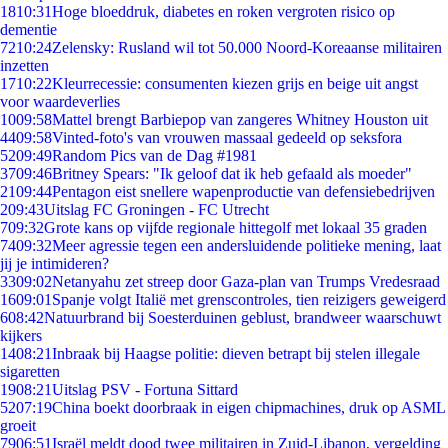
18
10:31
Hoge bloeddruk, diabetes en roken vergroten risico op
dementie
72
10:24
Zelensky: Rusland wil tot 50.000 Noord-Koreaanse militairen
inzetten
17
10:22
Kleurrecessie: consumenten kiezen grijs en beige uit angst
voor waardeverlies
10
09:58
Mattel brengt Barbiepop van zangeres Whitney Houston uit
44
09:58
Vinted-foto's van vrouwen massaal gedeeld op seksfora
52
09:49
Random Pics van de Dag #1981
37
09:46
Britney Spears: "Ik geloof dat ik heb gefaald als moeder"
21
09:44
Pentagon eist snellere wapenproductie van defensiebedrijven
2
09:43
Uitslag FC Groningen - FC Utrecht
7
09:32
Grote kans op vijfde regionale hittegolf met lokaal 35 graden
74
09:32
Meer agressie tegen een andersluidende politieke mening, laat
jij je intimideren?
33
09:02
Netanyahu zet streep door Gaza-plan van Trumps Vredesraad
16
09:01
Spanje volgt Italië met grenscontroles, tien reizigers geweigerd
6
08:42
Natuurbrand bij Soesterduinen geblust, brandweer waarschuwt
kijkers
14
08:21
Inbraak bij Haagse politie: dieven betrapt bij stelen illegale
sigaretten
19
08:21
Uitslag PSV - Fortuna Sittard
52
07:19
China boekt doorbraak in eigen chipmachines, druk op ASML
groeit
79
06:51
Israël meldt dood twee militairen in Zuid-Libanon, vergelding