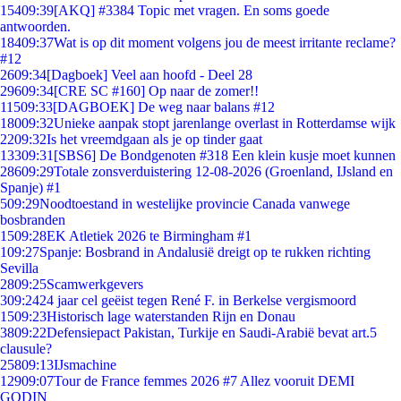
154
09:39
[AKQ] #3384 Topic met vragen. En soms goede
antwoorden.
184
09:37
Wat is op dit moment volgens jou de meest irritante reclame?
#12
26
09:34
[Dagboek] Veel aan hoofd - Deel 28
296
09:34
[CRE SC #160] Op naar de zomer!!
115
09:33
[DAGBOEK] De weg naar balans #12
180
09:32
Unieke aanpak stopt jarenlange overlast in Rotterdamse wijk
22
09:32
Is het vreemdgaan als je op tinder gaat
133
09:31
[SBS6] De Bondgenoten #318 Een klein kusje moet kunnen
286
09:29
Totale zonsverduistering 12-08-2026 (Groenland, IJsland en
Spanje) #1
5
09:29
Noodtoestand in westelijke provincie Canada vanwege
bosbranden
15
09:28
EK Atletiek 2026 te Birmingham #1
1
09:27
Spanje: Bosbrand in Andalusië dreigt op te rukken richting
Sevilla
28
09:25
Scamwerkgevers
3
09:24
24 jaar cel geëist tegen René F. in Berkelse vergismoord
15
09:23
Historisch lage waterstanden Rijn en Donau
38
09:22
Defensiepact Pakistan, Turkije en Saudi-Arabië bevat art.5
clausule?
258
09:13
IJsmachine
129
09:07
Tour de France femmes 2026 #7 Allez vooruit DEMI
GODIN