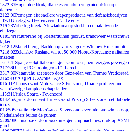
18
22:35
Hoge bloeddruk, diabetes en roken vergroten risico op
dementie
21
22:06
Pentagon eist snellere wapenproductie van defensiebedrijven
1
19:31
Uitslag sc Heerenveen - FC Twente
2
19:28
Vollering breekt Niewiadoma op slotklim en pakt tweede
eindzege
6
18:34
Natuurbrand bij Soesterduinen geblust, brandweer waarschuwt
kijkers
10
18:12
Mattel brengt Barbiepop van zangeres Whitney Houston uit
72
18:02
Zelensky: Rusland wil tot 50.000 Noord-Koreaanse militairen
inzetten
16
17:41
Spanje volgt Italië met grenscontroles, tien reizigers geweigerd
2
17:36
Uitslag FC Groningen - FC Utrecht
33
17:30
Netanyahu zet streep door Gaza-plan van Trumps Vredesraad
2
16:51
Uitslag PEC Zwolle - Ajax
0
16:11
Almansa wint Moto3-race Silverstone, Uriarte profiteert niet
van afwezige kampioenschapsleider
1
15:31
Uitslag Sparta - Feyenoord
0
14:46
Aprilia domineert Britse Grand Prix op Silverstone met dubbele
top-3
0
13:59
Sensationele Moto2-race Silverstone levert nieuwe winnaar op,
Nederlanders buiten de punten
52
09/08
China boekt doorbraak in eigen chipmachines, druk op ASML
groeit
16
09/08
FIFA ziet kritiek op Infantino als desinformatie, Noorwegen