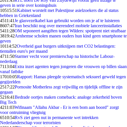
20
11:43
RTL hoeft De Roy van Zuydewijn vooraf geen inzage te
geven in serie over koningshuis
105
15:51
Kabinet worstelt met Palestijnse asielzoekers die al status
hebben in Griekenland
45
11:41
Je glasvezelkabel kan gebruikt worden om je af te luisteren
86
07:47
Iran beschikt nog over merendeel mobiele lanceerinstallaties
54
11:28
OM seponeert aangiften tegen Wilders: spotprent niet strafbaar
38
19:42
Arnhemse scholen manen ouders hun kind geen smartphone te
geven
101
14:52
Overheid gaat burgers uitknijpen met CO2 belastingen:
tientallen euro's per maand
47
11:50
Starmer vecht voor premierschap na historische Labour-
nederlaag
71
13:04
Extra inzet agenten tegen jongeren die vrouwen op billen slaan
vanaf fatbike
170
10:05
Rapport: Hamas pleegde systematisch seksueel geweld tegen
gegijzelden
25
17:22
Pornosite Motherless zegt vrijwillig en tijdelijk offline te zijn
gegaan
52
16:41
Bedrade oortjes maken comeback: analoge zekerheid boven
Big Tech
42
11:03
Wifinaam "Allahu Akbar - Er is een bom aan boord" zorgt
voor ontruiming vliegtuig
65
10:54
RvS ziet geen nut in permanente wet intrekken
Nederlanderschap voor terroristen