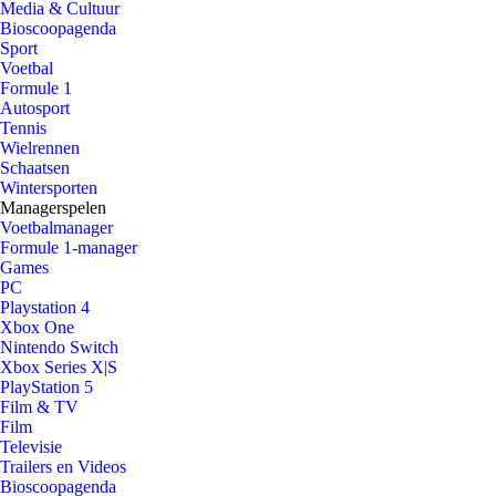
Media & Cultuur
Bioscoopagenda
Sport
Voetbal
Formule 1
Autosport
Tennis
Wielrennen
Schaatsen
Wintersporten
Managerspelen
Voetbalmanager
Formule 1-manager
Games
PC
Playstation 4
Xbox One
Nintendo Switch
Xbox Series X|S
PlayStation 5
Film & TV
Film
Televisie
Trailers en Videos
Bioscoopagenda