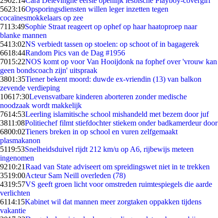
29
02:14
Cara Delevingne eerste openlijk lesbische Playboy-covergirl
56
23:16
Opsporingsdiensten willen leger inzetten tegen
cocaïnesmokkelaars op zee
71
13:49
Sophie Straat reageert op ophef op haar haatoproep naar
blanke mannen
54
13:02
NS verbiedt tassen op stoelen: op schoot of in bagagerek
66
18:44
Random Pics van de Dag #1956
70
15:22
NOS komt op voor Van Hooijdonk na fophef over 'vrouw kan
geen bondscoach zijn' uitspraak
38
01:35
Tiener bekent moord: duwde ex-vriendin (13) van balkon
zevende verdieping
106
17:30
Levensvatbare kinderen aborteren zonder medische
noodzaak wordt makkelijk
76
14:53
Leerling islamitische school mishandeld met bezem door juf
38
11:08
Politiechef filmt stiefdochter stiekem onder badkamerdeur door
68
00:02
Tieners breken in op school en vuren zelfgemaakt
plasmakanon
51
19:53
Snelheidsduivel rijdt 212 km/u op A6, rijbewijs meteen
ingenomen
92
10:21
Raad van State adviseert om spreidingswet niet in te trekken
35
19:00
Acteur Sam Neill overleden (78)
43
19:57
VS geeft groen licht voor omstreden ruimtespiegels die aarde
verlichten
61
14:15
Kabinet wil dat mannen meer zorgtaken oppakken tijdens
vakantie