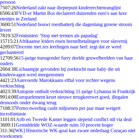
persoon
75
07:26
Nederland zakt naar dieptepunt kinderrechtenranglijst
65
06:43
FVD-er Martin Bos declareert duizenden euro's aan luxe
etentjes in Zeeland
36
00:51
Nederland bouwt roestbatterij die dagenlang groene stroom
levert
78
19:32
Feministen: 'Stop met termen als papadag'
157
15:21
Afrikaanse leiders eisen herstelbetalingen voor slavernij
42
09:07
Docente met zes leerlingen naar bed: zegt dat ze werd
gechanteerd
127
09:56
15-jarige transgender furry deelde gruwelbeelden van haar
ouders
26
04:38
Lichaampje gevonden bij zoektocht naar baby die uit
kinderwagen werd meegenomen
44
21:23
Aanvoerde Marokkaans elftal voor rechter wegens
verkrachting
40
23:39
Autopsie onthult verkrachting 11-jarige Lyhanna in Frankrijk
99
14:08
Europarlement keurt nieuwe terugkeerwet goed, illegalen
desnoods onder dwang terug
71
08:37
Porno-tweeling casht miljoenen per jaar maar weigert
incestfantasie
11
01:01
Arib en Tweede Kamer leggen slepend conflict stil via deal
36
09:11
Gemiddelde WOZ-waarde ruim 10 procent hoger
3
11:36
[WK] Historische WK-goal kan zware nederlaag Curaçao niet
voorkomen