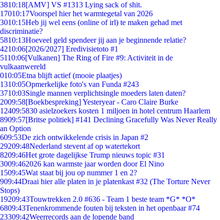
38
10:18
[AMV] VS #1313 Lying sack of shit.
170
10:17
Voorspel hier het warmtegetal van 2026
30
10:15
Heb jij wel eens (online of irl) te maken gehad met
discriminatie?
58
10:13
Hoeveel geld spendeer jij aan je beginnende relatie?
42
10:06
[2026/2027] Eredivisietoto #1
51
10:06
[Vulkanen] The Ring of Fire #9: Activiteit in de
vulkaanwereld
0
10:05
Etna blijft actief (mooie plaatjes)
13
10:05
Opmerkelijke foto's van Funda #243
37
10:03
Single mannen verplichtsingle moeders laten daten?
20
09:58
[Boekbespreking] Yesteryear - Caro Claire Burke
124
09:58
30 asielzoekers kosten 1 miljoen in hotel centrum Haarlem
89
09:57
[Britse politiek] #141 Declining Gracefully Was Never Really
an Option
6
09:53
De zich ontwikkelende crisis in Japan #2
292
09:48
Nederland stevent af op watertekort
82
09:46
Het grote dagelijkse Trump nieuws topic #31
30
09:46
2026 kan warmste jaar worden door El Nino
15
09:45
Wat staat bij jou op nummer 1 en 2?
9
09:44
Draai hier alle platen in je platenkast #32 (The Torture Never
Stops)
192
09:43
Touwtrekken 2.0 #636 - Team 1 beste team *G* *O*
68
09:43
Tenenkrommende fouten bij teksten in het openbaar #74
233
09:42
Weerrecords aan de lopende band