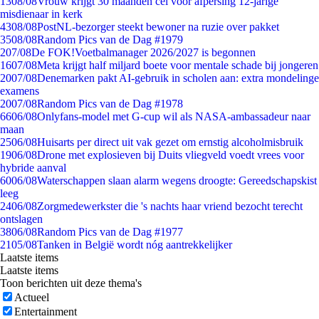
13
08/08
Vrouw krijgt 30 maanden cel voor afpersing 12-jarige
misdienaar in kerk
43
08/08
PostNL-bezorger steekt bewoner na ruzie over pakket
35
08/08
Random Pics van de Dag #1979
2
07/08
De FOK!Voetbalmanager 2026/2027 is begonnen
16
07/08
Meta krijgt half miljard boete voor mentale schade bij jongeren
20
07/08
Denemarken pakt AI-gebruik in scholen aan: extra mondelinge
examens
20
07/08
Random Pics van de Dag #1978
66
06/08
Onlyfans-model met G-cup wil als NASA-ambassadeur naar
maan
25
06/08
Huisarts per direct uit vak gezet om ernstig alcoholmisbruik
19
06/08
Drone met explosieven bij Duits vliegveld voedt vrees voor
hybride aanval
60
06/08
Waterschappen slaan alarm wegens droogte: Gereedschapskist
leeg
24
06/08
Zorgmedewerkster die 's nachts haar vriend bezocht terecht
ontslagen
38
06/08
Random Pics van de Dag #1977
21
05/08
Tanken in België wordt nóg aantrekkelijker
Laatste items
Laatste items
Toon berichten uit deze thema's
Actueel
Entertainment