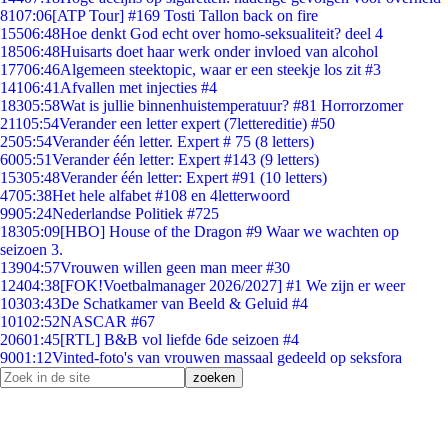
81
07:06
[ATP Tour] #169 Tosti Tallon back on fire
155
06:48
Hoe denkt God echt over homo-seksualiteit? deel 4
185
06:48
Huisarts doet haar werk onder invloed van alcohol
177
06:46
Algemeen steektopic, waar er een steekje los zit #3
141
06:41
Afvallen met injecties #4
183
05:58
Wat is jullie binnenhuistemperatuur? #81 Horrorzomer
211
05:54
Verander een letter expert (7lettereditie) #50
25
05:54
Verander één letter. Expert # 75 (8 letters)
60
05:51
Verander één letter: Expert #143 (9 letters)
153
05:48
Verander één letter: Expert #91 (10 letters)
47
05:38
Het hele alfabet #108 en 4letterwoord
99
05:24
Nederlandse Politiek #725
183
05:09
[HBO] House of the Dragon #9 Waar we wachten op
seizoen 3.
139
04:57
Vrouwen willen geen man meer #30
124
04:38
[FOK!Voetbalmanager 2026/2027] #1 We zijn er weer
103
03:43
De Schatkamer van Beeld & Geluid #4
101
02:52
NASCAR #67
206
01:45
[RTL] B&B vol liefde 6de seizoen #4
90
01:12
Vinted-foto's van vrouwen massaal gedeeld op seksfora