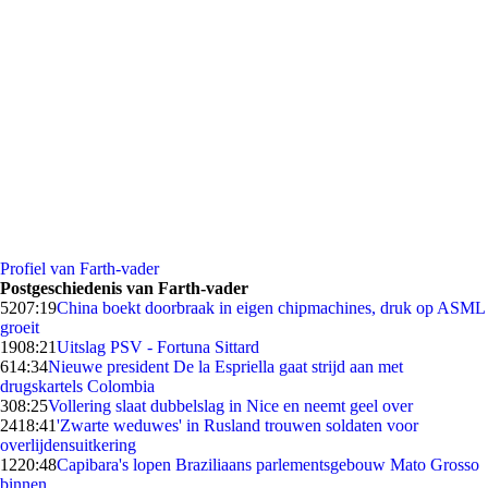
Profiel van Farth-vader
Postgeschiedenis van Farth-vader
52
07:19
China boekt doorbraak in eigen chipmachines, druk op ASML
groeit
19
08:21
Uitslag PSV - Fortuna Sittard
6
14:34
Nieuwe president De la Espriella gaat strijd aan met
drugskartels Colombia
3
08:25
Vollering slaat dubbelslag in Nice en neemt geel over
24
18:41
'Zwarte weduwes' in Rusland trouwen soldaten voor
overlijdensuitkering
12
20:48
Capibara's lopen Braziliaans parlementsgebouw Mato Grosso
binnen