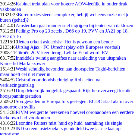
30
14:26
Kabinet trekt plan voor hogere AOW-leeftijd in onder druk
vakbonden
113
21:23
Burenruzies steeds complexer, heb jij wel eens ruzie met je
buren (gehad)?
42
14:01
Amsterdam gaat minder snel ingrijpen bij tenten van daklozen
73
12:51
Peiling: Pro op 23 zetels , D66 op 19, PVV en JA21 op 18,
FvD op 16
122
15:10
Jetten erkent asielcrisis: 'Het is gewoon een bende'
21
23:46
Uitslag Ajax - FC Utrecht (play-offs Europees voetbal)
29
08:11
Citroën 2CV keert terug: Lelijke Eend wordt EV
63
17:52
Inmiddels twintig aangiftes naar aanleiding van uitspraken
Kamerlid Markuszower
15
14:31
Weski schuldig bevonden aan doorspelen Taghi-berichten,
maar hoeft cel niet meer in
54
04:52
Celstraf voor doodsbedreiging Rob Jetten na
verkiezingsuitslag
25
16:31
Dorp Moerdijk mogelijk gespaard: Rijk heroverweegt locatie
hoogspanningsstation
25
09:21
Soa-gevallen in Europa fors gestegen: ECDC slaat alarm over
gonorroe en syfilis
54
13:38
RIVM weigert te berekenen hoeveel coronadoden een eerdere
lockdown had voorkomen
43
16:22
Leontine Ruiters mist 'huid op huid' aanraking als single
51
13:23
IND screent asielzoekers gemiddeld twee jaar te laat op
terrorisme