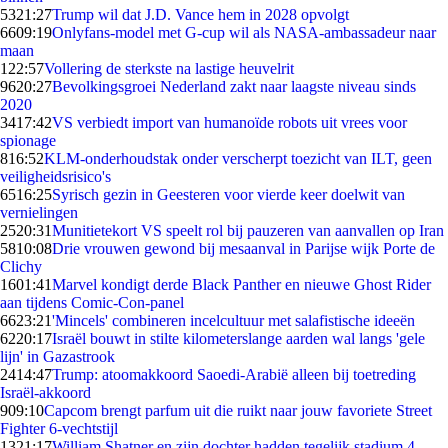
53
21:27
Trump wil dat J.D. Vance hem in 2028 opvolgt
66
09:19
Onlyfans-model met G-cup wil als NASA-ambassadeur naar
maan
1
22:57
Vollering de sterkste na lastige heuvelrit
96
20:27
Bevolkingsgroei Nederland zakt naar laagste niveau sinds
2020
34
17:42
VS verbiedt import van humanoïde robots uit vrees voor
spionage
8
16:52
KLM-onderhoudstak onder verscherpt toezicht van ILT, geen
veiligheidsrisico's
65
16:25
Syrisch gezin in Geesteren voor vierde keer doelwit van
vernielingen
25
20:31
Munitietekort VS speelt rol bij pauzeren van aanvallen op Iran
58
10:08
Drie vrouwen gewond bij mesaanval in Parijse wijk Porte de
Clichy
16
01:41
Marvel kondigt derde Black Panther en nieuwe Ghost Rider
aan tijdens Comic-Con-panel
66
23:21
'Mincels' combineren incelcultuur met salafistische ideeën
62
20:17
Israël bouwt in stilte kilometerslange aarden wal langs 'gele
lijn' in Gazastrook
24
14:47
Trump: atoomakkoord Saoedi-Arabië alleen bij toetreding
Israël-akkoord
9
09:10
Capcom brengt parfum uit die ruikt naar jouw favoriete Street
Fighter 6-vechtstijl
13
21:17
William Shatner en zijn dochter hadden tegelijk stadium 4