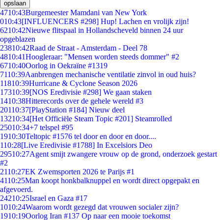
opslaan
47
10:43
Burgemeester Mamdani van New York
0
10:43
[INFLUENCERS #298] Hup! Lachen en vrolijk zijn!
62
10:42
Nieuwe flitspaal in Hollandscheveld binnen 24 uur
opgeblazen
238
10:42
Raad de Straat - Amsterdam - Deel 78
48
10:41
Hoogleraar: "Mensen worden steeds dommer" #2
67
10:40
Oorlog in Oekraïne #1319
71
10:39
Aanbrengen mechanische ventilatie zinvol in oud huis?
118
10:39
Hurricane & Cyclone Season 2026
173
10:39
[NOS Eredivisie #298] We gaan staken
14
10:38
Hitterecords over de gehele wereld #3
201
10:37
[PlayStation #184] Nieuw deel
132
10:34
[Het Officiële Steam Topic #201] Steamrolled
250
10:34
+7 telspel #95
19
10:30
Teltopic #1576 tel door en door en door....
1
10:28
[Live Eredivisie #1788] In Excelsiors Deo
295
10:27
Agent smijt zwangere vrouw op de grond, onderzoek gestart
#2
21
10:27
EK Zwemsporten 2026 te Parijs #1
41
10:25
Man koopt honkbalknuppel en wordt direct opgepakt en
afgevoerd.
242
10:25
Israel en Gaza #17
10
10:24
Waarom wordt gezegd dat vrouwen socialer zijn?
19
10:19
Oorlog Iran #137 Op naar een mooie toekomst