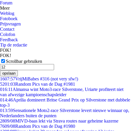
Forum
Meer
Weblog
Fotoboek
Prijsvragen
Contact
Colofon
Feedback
Tip de redactie
FOK!
FOK!
Scrollbar gebruiken
opslaan
16
07:57
VrijMiBabes #316 (not very sfw!)
52
01:03
Random Pics van de Dag #1981
0
16:11
Almansa wint Moto3-race Silverstone, Uriarte profiteert niet
van afwezige kampioenschapsleider
0
14:46
Aprilia domineert Britse Grand Prix op Silverstone met dubbele
top-3
0
13:59
Sensationele Moto2-race Silverstone levert nieuwe winnaar op,
Nederlanders buiten de punten
28
09/08
MIVD-baas lekt via Strava routes naar geheime kazerne
76
09/08
Random Pics van de Dag #1980