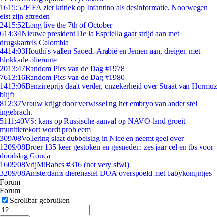
16
15:52
FIFA ziet kritiek op Infantino als desinformatie, Noorwegen
eist zijn aftreden
24
15:52
Long live the 7th of October
6
14:34
Nieuwe president De la Espriella gaat strijd aan met
drugskartels Colombia
44
14:03
Houthi's vallen Saoedi-Arabië en Jemen aan, dreigen met
blokkade olieroute
20
13:47
Random Pics van de Dag #1978
76
13:16
Random Pics van de Dag #1980
14
13:06
Benzineprijs daalt verder, onzekerheid over Straat van Hormuz
blijft
8
12:37
Vrouw krijgt door verwisseling het embryo van ander stel
ingebracht
51
11:40
VS: kans op Russische aanval op NAVO-land groeit,
munitietekort wordt probleem
3
09/08
Vollering slaat dubbelslag in Nice en neemt geel over
12
09/08
Broer 135 keer gestoken en gesneden: zes jaar cel en tbs voor
doodslag Gouda
16
09/08
VrijMiBabes #316 (not very sfw!)
32
09/08
Amsterdams dierenasiel DOA overspoeld met babykonijntjes
Forum
Forum
Scrollbar gebruiken