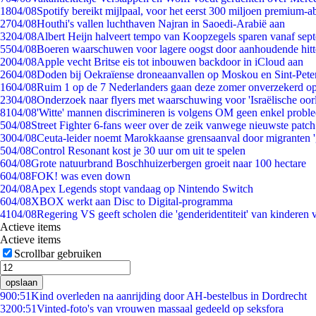
18
04/08
Spotify bereikt mijlpaal, voor het eerst 300 miljoen premium-
27
04/08
Houthi's vallen luchthaven Najran in Saoedi-Arabië aan
32
04/08
Albert Heijn halveert tempo van Koopzegels sparen vanaf sep
55
04/08
Boeren waarschuwen voor lagere oogst door aanhoudende hitt
20
04/08
Apple vecht Britse eis tot inbouwen backdoor in iCloud aan
26
04/08
Doden bij Oekraïense droneaanvallen op Moskou en Sint-Pete
16
04/08
Ruim 1 op de 7 Nederlanders gaan deze zomer onverzekerd op
23
04/08
Onderzoek naar flyers met waarschuwing voor 'Israëlische oor
81
04/08
'Witte' mannen discrimineren is volgens OM geen enkel probl
5
04/08
Street Fighter 6-fans weer over de zeik vanwege nieuwste patch
30
04/08
Ceuta-leider noemt Marokkaanse grensaanval door migranten 
5
04/08
Control Resonant kost je 30 uur om uit te spelen
6
04/08
Grote natuurbrand Boschhuizerbergen groeit naar 100 hectare
6
04/08
FOK! was even down
2
04/08
Apex Legends stopt vandaag op Nintendo Switch
6
04/08
XBOX werkt aan Disc to Digital-programma
41
04/08
Regering VS geeft scholen die 'genderidentiteit' van kinderen
Actieve items
Actieve items
Scrollbar gebruiken
opslaan
9
00:51
Kind overleden na aanrijding door AH-bestelbus in Dordrecht
32
00:51
Vinted-foto's van vrouwen massaal gedeeld op seksfora