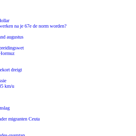
ollar
 werken na je 67e de norm worden?
and augustus
preidingswet
n Hormuz
ekort dreigt
ssie
235 km/u
nslag
onder migranten Ceuta
edes-overstap