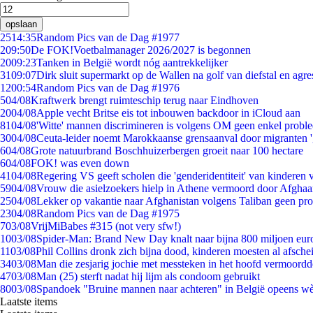
opslaan
25
14:35
Random Pics van de Dag #1977
2
09:50
De FOK!Voetbalmanager 2026/2027 is begonnen
20
09:23
Tanken in België wordt nóg aantrekkelijker
31
09:07
Dirk sluit supermarkt op de Wallen na golf van diefstal en agre
12
00:54
Random Pics van de Dag #1976
5
04/08
Kraftwerk brengt ruimteschip terug naar Eindhoven
20
04/08
Apple vecht Britse eis tot inbouwen backdoor in iCloud aan
81
04/08
'Witte' mannen discrimineren is volgens OM geen enkel probl
30
04/08
Ceuta-leider noemt Marokkaanse grensaanval door migranten 
6
04/08
Grote natuurbrand Boschhuizerbergen groeit naar 100 hectare
6
04/08
FOK! was even down
41
04/08
Regering VS geeft scholen die 'genderidentiteit' van kinderen
59
04/08
Vrouw die asielzoekers hielp in Athene vermoord door Afghaa
25
04/08
Lekker op vakantie naar Afghanistan volgens Taliban geen pr
23
04/08
Random Pics van de Dag #1975
7
03/08
VrijMiBabes #315 (not very sfw!)
10
03/08
Spider-Man: Brand New Day knalt naar bijna 800 miljoen eur
11
03/08
Phil Collins dronk zich bijna dood, kinderen moesten al afsch
34
03/08
Man die zesjarig jochie met messteken in het hoofd vermoordde 
47
03/08
Man (25) sterft nadat hij lijm als condoom gebruikt
80
03/08
Spandoek "Bruine mannen naar achteren" in België opeens wèl
Laatste items