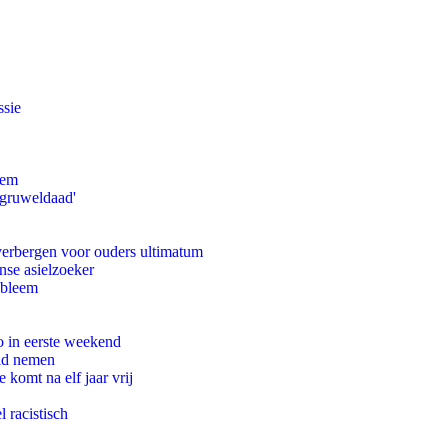
ssie
eem
'gruweldaad'
 verbergen voor ouders ultimatum
nse asielzoeker
obleem
o in eerste weekend
eid nemen
komt na elf jaar vrij
 racistisch