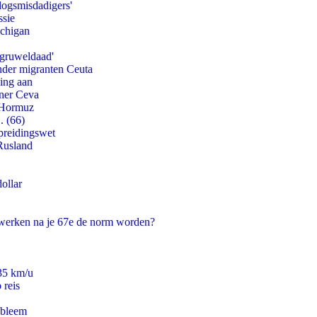
logsmisdadigers'
ssie
ichigan
'gruweldaad'
onder migranten Ceuta
ling aan
tner Ceva
n Hormuz
. (66)
preidingswet
Rusland
ollar
 werken na je 67e de norm worden?
235 km/u
 reis
obleem