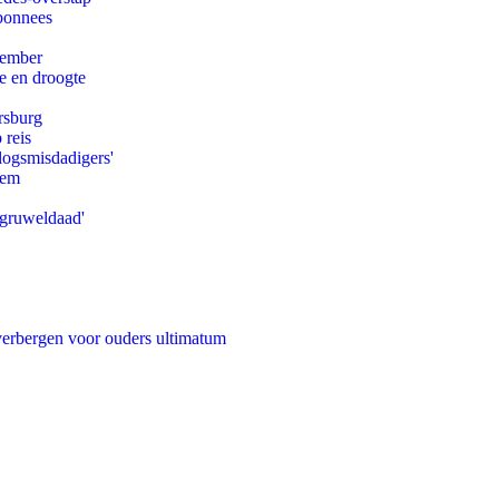
abonnees
tember
e en droogte
rsburg
 reis
logsmisdadigers'
eem
'gruweldaad'
 verbergen voor ouders ultimatum