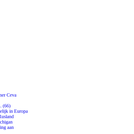
tner Ceva
. (66)
lijk in Europa
Rusland
ichigan
ling aan