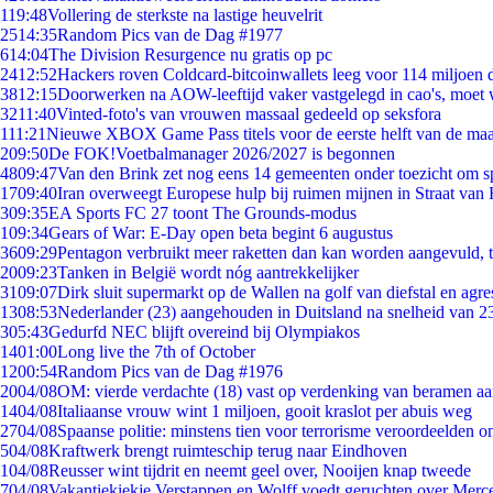
1
19:48
Vollering de sterkste na lastige heuvelrit
25
14:35
Random Pics van de Dag #1977
6
14:04
The Division Resurgence nu gratis op pc
24
12:52
Hackers roven Coldcard-bitcoinwallets leeg voor 114 miljoen d
38
12:15
Doorwerken na AOW-leeftijd vaker vastgelegd in cao's, moet
32
11:40
Vinted-foto's van vrouwen massaal gedeeld op seksfora
1
11:21
Nieuwe XBOX Game Pass titels voor de eerste helft van de ma
2
09:50
De FOK!Voetbalmanager 2026/2027 is begonnen
48
09:47
Van den Brink zet nog eens 14 gemeenten onder toezicht om s
17
09:40
Iran overweegt Europese hulp bij ruimen mijnen in Straat va
3
09:35
EA Sports FC 27 toont The Grounds-modus
1
09:34
Gears of War: E-Day open beta begint 6 augustus
36
09:29
Pentagon verbruikt meer raketten dan kan worden aangevuld, t
20
09:23
Tanken in België wordt nóg aantrekkelijker
31
09:07
Dirk sluit supermarkt op de Wallen na golf van diefstal en agre
13
08:53
Nederlander (23) aangehouden in Duitsland na snelheid van 
3
05:43
Gedurfd NEC blijft overeind bij Olympiakos
14
01:00
Long live the 7th of October
12
00:54
Random Pics van de Dag #1976
20
04/08
OM: vierde verdachte (18) vast op verdenking van beramen aa
14
04/08
Italiaanse vrouw wint 1 miljoen, gooit kraslot per abuis weg
27
04/08
Spaanse politie: minstens tien voor terrorisme veroordeelden 
5
04/08
Kraftwerk brengt ruimteschip terug naar Eindhoven
1
04/08
Reusser wint tijdrit en neemt geel over, Nooijen knap tweede
7
04/08
Vakantiekiekje Verstappen en Wolff voedt geruchten over Merc