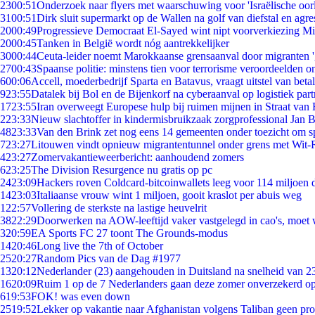
23
00:51
Onderzoek naar flyers met waarschuwing voor 'Israëlische oor
31
00:51
Dirk sluit supermarkt op de Wallen na golf van diefstal en agre
20
00:49
Progressieve Democraat El-Sayed wint nipt voorverkiezing M
20
00:45
Tanken in België wordt nóg aantrekkelijker
30
00:44
Ceuta-leider noemt Marokkaanse grensaanval door migranten 
27
00:43
Spaanse politie: minstens tien voor terrorisme veroordeelden 
6
00:06
Accell, moederbedrijf Sparta en Batavus, vraagt uitstel van beta
9
23:55
Datalek bij Bol en de Bijenkorf na cyberaanval op logistiek par
17
23:55
Iran overweegt Europese hulp bij ruimen mijnen in Straat va
2
23:33
Nieuw slachtoffer in kindermisbruikzaak zorgprofessional Jan B
48
23:33
Van den Brink zet nog eens 14 gemeenten onder toezicht om s
7
23:27
Litouwen vindt opnieuw migrantentunnel onder grens met Wit-
4
23:27
Zomervakantieweerbericht: aanhoudend zomers
6
23:25
The Division Resurgence nu gratis op pc
24
23:09
Hackers roven Coldcard-bitcoinwallets leeg voor 114 miljoen d
14
23:03
Italiaanse vrouw wint 1 miljoen, gooit kraslot per abuis weg
1
22:57
Vollering de sterkste na lastige heuvelrit
38
22:29
Doorwerken na AOW-leeftijd vaker vastgelegd in cao's, moet
3
20:59
EA Sports FC 27 toont The Grounds-modus
14
20:46
Long live the 7th of October
25
20:27
Random Pics van de Dag #1977
13
20:12
Nederlander (23) aangehouden in Duitsland na snelheid van 
16
20:09
Ruim 1 op de 7 Nederlanders gaan deze zomer onverzekerd op
6
19:53
FOK! was even down
25
19:52
Lekker op vakantie naar Afghanistan volgens Taliban geen pr