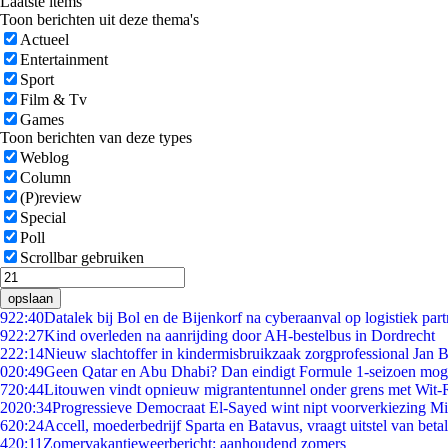
Laatste items
Toon berichten uit deze thema's
Actueel
Entertainment
Sport
Film & Tv
Games
Toon berichten van deze types
Weblog
Column
(P)review
Special
Poll
Scrollbar gebruiken
opslaan
9
22:40
Datalek bij Bol en de Bijenkorf na cyberaanval op logistiek par
9
22:27
Kind overleden na aanrijding door AH-bestelbus in Dordrecht
2
22:14
Nieuw slachtoffer in kindermisbruikzaak zorgprofessional Jan B
0
20:49
Geen Qatar en Abu Dhabi? Dan eindigt Formule 1-seizoen moge
7
20:44
Litouwen vindt opnieuw migrantentunnel onder grens met Wit-
20
20:34
Progressieve Democraat El-Sayed wint nipt voorverkiezing M
6
20:24
Accell, moederbedrijf Sparta en Batavus, vraagt uitstel van beta
4
20:11
Zomervakantieweerbericht: aanhoudend zomers