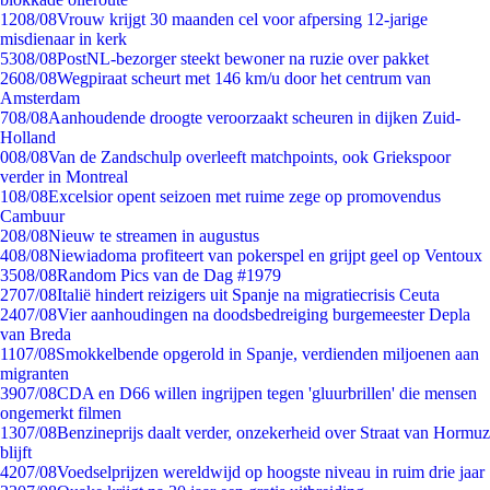
12
08/08
Vrouw krijgt 30 maanden cel voor afpersing 12-jarige
misdienaar in kerk
53
08/08
PostNL-bezorger steekt bewoner na ruzie over pakket
26
08/08
Wegpiraat scheurt met 146 km/u door het centrum van
Amsterdam
7
08/08
Aanhoudende droogte veroorzaakt scheuren in dijken Zuid-
Holland
0
08/08
Van de Zandschulp overleeft matchpoints, ook Griekspoor
verder in Montreal
1
08/08
Excelsior opent seizoen met ruime zege op promovendus
Cambuur
2
08/08
Nieuw te streamen in augustus
4
08/08
Niewiadoma profiteert van pokerspel en grijpt geel op Ventoux
35
08/08
Random Pics van de Dag #1979
27
07/08
Italië hindert reizigers uit Spanje na migratiecrisis Ceuta
24
07/08
Vier aanhoudingen na doodsbedreiging burgemeester Depla
van Breda
11
07/08
Smokkelbende opgerold in Spanje, verdienden miljoenen aan
migranten
39
07/08
CDA en D66 willen ingrijpen tegen 'gluurbrillen' die mensen
ongemerkt filmen
13
07/08
Benzineprijs daalt verder, onzekerheid over Straat van Hormuz
blijft
42
07/08
Voedselprijzen wereldwijd op hoogste niveau in ruim drie jaar