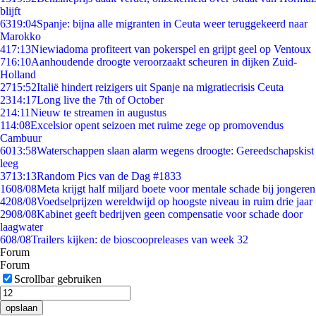
blijft
63
19:04
Spanje: bijna alle migranten in Ceuta weer teruggekeerd naar
Marokko
4
17:13
Niewiadoma profiteert van pokerspel en grijpt geel op Ventoux
7
16:10
Aanhoudende droogte veroorzaakt scheuren in dijken Zuid-
Holland
27
15:52
Italië hindert reizigers uit Spanje na migratiecrisis Ceuta
23
14:17
Long live the 7th of October
2
14:11
Nieuw te streamen in augustus
1
14:08
Excelsior opent seizoen met ruime zege op promovendus
Cambuur
60
13:58
Waterschappen slaan alarm wegens droogte: Gereedschapskist
leeg
37
13:13
Random Pics van de Dag #1833
16
08/08
Meta krijgt half miljard boete voor mentale schade bij jongeren
42
08/08
Voedselprijzen wereldwijd op hoogste niveau in ruim drie jaar
29
08/08
Kabinet geeft bedrijven geen compensatie voor schade door
laagwater
6
08/08
Trailers kijken: de bioscoopreleases van week 32
Forum
Forum
Scrollbar gebruiken
opslaan