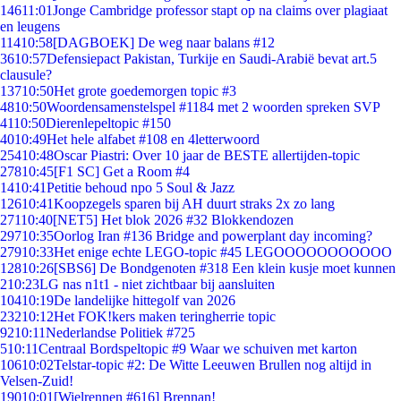
146
11:01
Jonge Cambridge professor stapt op na claims over plagiaat
en leugens
114
10:58
[DAGBOEK] De weg naar balans #12
36
10:57
Defensiepact Pakistan, Turkije en Saudi-Arabië bevat art.5
clausule?
137
10:50
Het grote goedemorgen topic #3
48
10:50
Woordensamenstelspel #1184 met 2 woorden spreken SVP
41
10:50
Dierenlepeltopic #150
40
10:49
Het hele alfabet #108 en 4letterwoord
254
10:48
Oscar Piastri: Over 10 jaar de BESTE allertijden-topic
278
10:45
[F1 SC] Get a Room #4
14
10:41
Petitie behoud npo 5 Soul & Jazz
126
10:41
Koopzegels sparen bij AH duurt straks 2x zo lang
271
10:40
[NET5] Het blok 2026 #32 Blokkendozen
297
10:35
Oorlog Iran #136 Bridge and powerplant day incoming?
279
10:33
Het enige echte LEGO-topic #45 LEGOOOOOOOOOOO
128
10:26
[SBS6] De Bondgenoten #318 Een klein kusje moet kunnen
2
10:23
LG nas n1t1 - niet zichtbaar bij aansluiten
104
10:19
De landelijke hittegolf van 2026
232
10:12
Het FOK!kers maken teringherrie topic
92
10:11
Nederlandse Politiek #725
5
10:11
Centraal Bordspeltopic #9 Waar we schuiven met karton
106
10:02
Telstar-topic #2: De Witte Leeuwen Brullen nog altijd in
Velsen-Zuid!
190
10:01
[Wielrennen #616] Brennan!