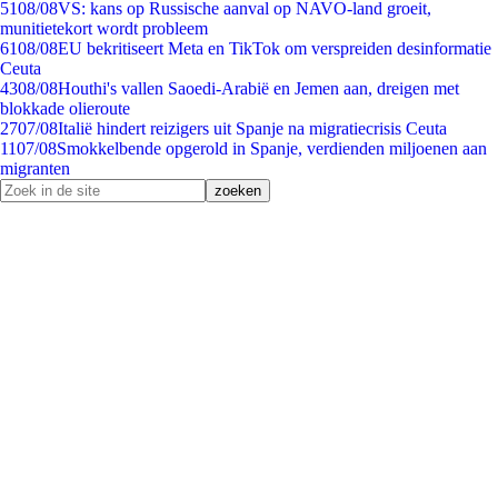
51
08/08
VS: kans op Russische aanval op NAVO-land groeit,
munitietekort wordt probleem
61
08/08
EU bekritiseert Meta en TikTok om verspreiden desinformatie
Ceuta
43
08/08
Houthi's vallen Saoedi-Arabië en Jemen aan, dreigen met
blokkade olieroute
27
07/08
Italië hindert reizigers uit Spanje na migratiecrisis Ceuta
11
07/08
Smokkelbende opgerold in Spanje, verdienden miljoenen aan
migranten