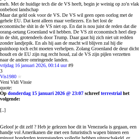
meh. Met de huidige tech die de VS heeft, begin je weinig op zo'n vlak
onbebost landschap
Maar dat geld ook voor de VS. De VS wil geen open oorlog met de
gehele EU. Dat kent alleen maar verliezers. En het lost de
economische shit in de VS niet op. En dat is nou juist de reden dat die
orang-oetang Groenland wil hebben. De VS zit economisch heel diep
in de shit, grotendeels door Trump. Daar gaat hij zich niet uit redden
zonder landjepik. En als hij aan de macht wil blijven zal hij die
puinhoop toch echt moeten verhelpen. Zolang Groenland de deur dicht
houdt en de EU zijn rug recht houd, zal de VS zijn pijlen verzetten
naar de andere omringende landen.
vrijdag 16 januari 2026, 00:14 uur
#9
3
Vis1980
Veni Vidi Vissie
quote:
Op
donderdag 15 januari 2026 @ 23:07
schreef
terrestrial
het
volgende:
[..]
Geloof je dit zelf ? Heb je gelezen hoe dit in Venezuela is gegaan, een
handje vol Amerikanen die met een futuristisch wapen binnen een
minuut honderden tegenstanders volledig hebben uitgeschakeld, er