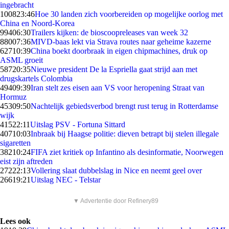
ingebracht
1008
23:46
Hoe 30 landen zich voorbereiden op mogelijke oorlog met
China en Noord-Korea
994
06:30
Trailers kijken: de bioscoopreleases van week 32
880
07:36
MIVD-baas lekt via Strava routes naar geheime kazerne
627
10:39
China boekt doorbraak in eigen chipmachines, druk op
ASML groeit
587
20:35
Nieuwe president De la Espriella gaat strijd aan met
drugskartels Colombia
494
09:39
Iran stelt zes eisen aan VS voor heropening Straat van
Hormuz
453
09:50
Nachtelijk gebiedsverbod brengt rust terug in Rotterdamse
wijk
415
22:11
Uitslag PSV - Fortuna Sittard
407
10:03
Inbraak bij Haagse politie: dieven betrapt bij stelen illegale
sigaretten
382
10:24
FIFA ziet kritiek op Infantino als desinformatie, Noorwegen
eist zijn aftreden
272
22:13
Vollering slaat dubbelslag in Nice en neemt geel over
266
19:21
Uitslag NEC - Telstar
▼ Advertentie door Refinery89
Lees ook