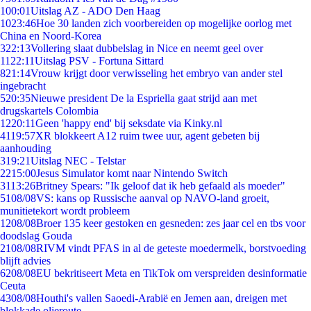
1
00:01
Uitslag AZ - ADO Den Haag
10
23:46
Hoe 30 landen zich voorbereiden op mogelijke oorlog met
China en Noord-Korea
3
22:13
Vollering slaat dubbelslag in Nice en neemt geel over
11
22:11
Uitslag PSV - Fortuna Sittard
8
21:14
Vrouw krijgt door verwisseling het embryo van ander stel
ingebracht
5
20:35
Nieuwe president De la Espriella gaat strijd aan met
drugskartels Colombia
12
20:11
Geen 'happy end' bij seksdate via Kinky.nl
41
19:57
XR blokkeert A12 ruim twee uur, agent gebeten bij
aanhouding
3
19:21
Uitslag NEC - Telstar
22
15:00
Jesus Simulator komt naar Nintendo Switch
31
13:26
Britney Spears: "Ik geloof dat ik heb gefaald als moeder"
51
08/08
VS: kans op Russische aanval op NAVO-land groeit,
munitietekort wordt probleem
12
08/08
Broer 135 keer gestoken en gesneden: zes jaar cel en tbs voor
doodslag Gouda
21
08/08
RIVM vindt PFAS in al de geteste moedermelk, borstvoeding
blijft advies
62
08/08
EU bekritiseert Meta en TikTok om verspreiden desinformatie
Ceuta
43
08/08
Houthi's vallen Saoedi-Arabië en Jemen aan, dreigen met
blokkade olieroute