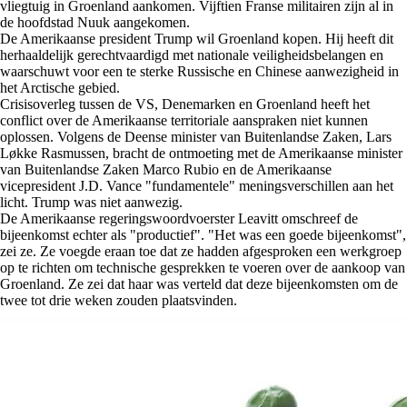
vliegtuig in Groenland aankomen. Vijftien Franse militairen zijn al in
de hoofdstad Nuuk aangekomen.
De Amerikaanse president Trump wil Groenland kopen. Hij heeft dit
herhaaldelijk gerechtvaardigd met nationale veiligheidsbelangen en
waarschuwt voor een te sterke Russische en Chinese aanwezigheid in
het Arctische gebied.
Crisisoverleg tussen de VS, Denemarken en Groenland heeft het
conflict over de Amerikaanse territoriale aanspraken niet kunnen
oplossen. Volgens de Deense minister van Buitenlandse Zaken, Lars
Løkke Rasmussen, bracht de ontmoeting met de Amerikaanse minister
van Buitenlandse Zaken Marco Rubio en de Amerikaanse
vicepresident J.D. Vance "fundamentele" meningsverschillen aan het
licht. Trump was niet aanwezig.
De Amerikaanse regeringswoordvoerster Leavitt omschreef de
bijeenkomst echter als "productief". "Het was een goede bijeenkomst",
zei ze. Ze voegde eraan toe dat ze hadden afgesproken een werkgroep
op te richten om technische gesprekken te voeren over de aankoop van
Groenland. Ze zei dat haar was verteld dat deze bijeenkomsten om de
twee tot drie weken zouden plaatsvinden.