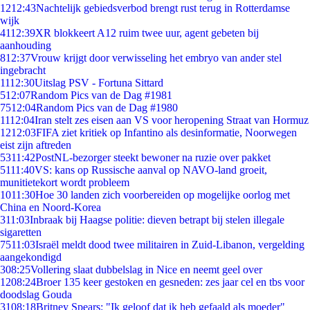
12
12:43
Nachtelijk gebiedsverbod brengt rust terug in Rotterdamse
wijk
41
12:39
XR blokkeert A12 ruim twee uur, agent gebeten bij
aanhouding
8
12:37
Vrouw krijgt door verwisseling het embryo van ander stel
ingebracht
11
12:30
Uitslag PSV - Fortuna Sittard
5
12:07
Random Pics van de Dag #1981
75
12:04
Random Pics van de Dag #1980
11
12:04
Iran stelt zes eisen aan VS voor heropening Straat van Hormuz
12
12:03
FIFA ziet kritiek op Infantino als desinformatie, Noorwegen
eist zijn aftreden
53
11:42
PostNL-bezorger steekt bewoner na ruzie over pakket
51
11:40
VS: kans op Russische aanval op NAVO-land groeit,
munitietekort wordt probleem
10
11:30
Hoe 30 landen zich voorbereiden op mogelijke oorlog met
China en Noord-Korea
3
11:03
Inbraak bij Haagse politie: dieven betrapt bij stelen illegale
sigaretten
75
11:03
Israël meldt dood twee militairen in Zuid-Libanon, vergelding
aangekondigd
3
08:25
Vollering slaat dubbelslag in Nice en neemt geel over
12
08:24
Broer 135 keer gestoken en gesneden: zes jaar cel en tbs voor
doodslag Gouda
31
08:18
Britney Spears: "Ik geloof dat ik heb gefaald als moeder"