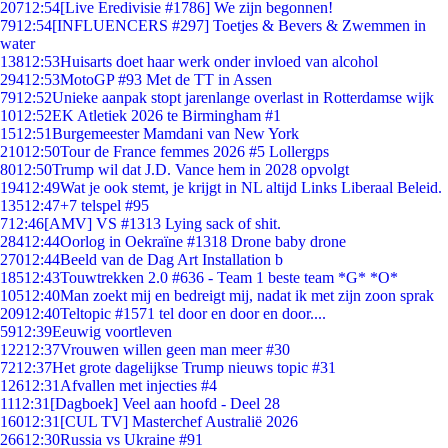
207
12:54
[Live Eredivisie #1786] We zijn begonnen!
79
12:54
[INFLUENCERS #297] Toetjes & Bevers & Zwemmen in
water
138
12:53
Huisarts doet haar werk onder invloed van alcohol
294
12:53
MotoGP #93 Met de TT in Assen
79
12:52
Unieke aanpak stopt jarenlange overlast in Rotterdamse wijk
10
12:52
EK Atletiek 2026 te Birmingham #1
15
12:51
Burgemeester Mamdani van New York
210
12:50
Tour de France femmes 2026 #5 Lollergps
80
12:50
Trump wil dat J.D. Vance hem in 2028 opvolgt
194
12:49
Wat je ook stemt, je krijgt in NL altijd Links Liberaal Beleid.
135
12:47
+7 telspel #95
7
12:46
[AMV] VS #1313 Lying sack of shit.
284
12:44
Oorlog in Oekraïne #1318 Drone baby drone
270
12:44
Beeld van de Dag Art Installation b
185
12:43
Touwtrekken 2.0 #636 - Team 1 beste team *G* *O*
105
12:40
Man zoekt mij en bedreigt mij, nadat ik met zijn zoon sprak
209
12:40
Teltopic #1571 tel door en door en door....
59
12:39
Eeuwig voortleven
122
12:37
Vrouwen willen geen man meer #30
72
12:37
Het grote dagelijkse Trump nieuws topic #31
126
12:31
Afvallen met injecties #4
11
12:31
[Dagboek] Veel aan hoofd - Deel 28
160
12:31
[CUL TV] Masterchef Australië 2026
266
12:30
Russia vs Ukraine #91