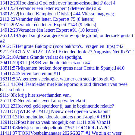
134
12:29
Hoe denkt God echt over homo-seksualiteit? deel 4
207
12:24
Verander een letter expert (7lettereditie) #50
180
12:22
[Keuken Kampioen Divisie] #44 Vitesse mag weg
21
12:22
Verander één letter. Expert # 75 (8 letters)
56
12:20
Verander één letter: Expert #143 (9 letters)
149
12:20
Verander één letter: Expert #91 (10 letters)
265
12:19
Agent smijt zwangere vrouw op de grond, onderzoek gestart
#2
69
12:17
Het grote Baktopic (voor bakfoto's, -vragen en -tips) #42
92
12:10
GTA VI #12 GTA VI Extended look 27 Augustus Netflix/YT
29
12:10
Ariana Grande verlaat de spotlight.
204
11:59
[RTL] B&B vol liefde 6de seizoen #4
185
11:57
Migranten breken door grens naar Ceuta in Spanje,l #10
154
11:54
Sterren toen en nu #11
163
11:53
Algemeen steektopic, waar er een steekje los zit #3
55
11:41
OM-Teamleider met kinderporno is oud-directeur van twee
basisscholen
9
11:40
Ik krijg hier zweethanden van.
251
11:35
Nederland stevent af op watertekort
10
11:23
Hoeveel geld spendeer jij aan je beginnende relatie?
177
11:17
[WLR SC #417] Nieuw deel openen was kaputt
101
11:13
Het oneindige 'doet-ie anders nooit'-topic # 1819
129
11:12
Post hier zo vaak mogelijk om 11:11 #39 Vanz11
140
11:08
Meisjesnamenlepeltopic #367 LOOOOL LAPO
114
11:07
[FOK!Voetbalmanager 2026/2027] #1 We zijn er weer