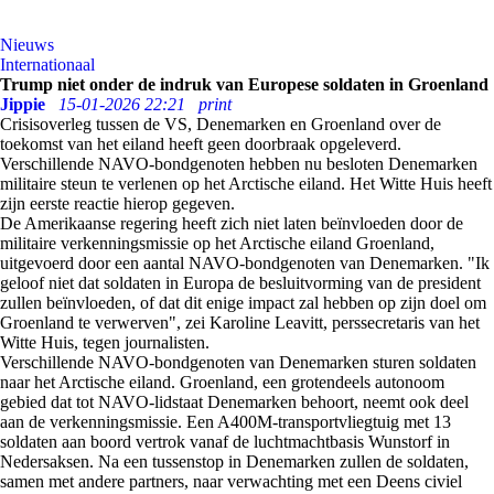
Nieuws
Internationaal
Trump niet onder de indruk van Europese soldaten in Groenland
Jippie
15-01-2026 22:21
print
Crisisoverleg tussen de VS, Denemarken en Groenland over de
toekomst van het eiland heeft geen doorbraak opgeleverd.
Verschillende NAVO-bondgenoten hebben nu besloten Denemarken
militaire steun te verlenen op het Arctische eiland. Het Witte Huis heeft
zijn eerste reactie hierop gegeven.
De Amerikaanse regering heeft zich niet laten beïnvloeden door de
militaire verkenningsmissie op het Arctische eiland Groenland,
uitgevoerd door een aantal NAVO-bondgenoten van Denemarken. "Ik
geloof niet dat soldaten in Europa de besluitvorming van de president
zullen beïnvloeden, of dat dit enige impact zal hebben op zijn doel om
Groenland te verwerven", zei Karoline Leavitt, perssecretaris van het
Witte Huis, tegen journalisten.
Verschillende NAVO-bondgenoten van Denemarken sturen soldaten
naar het Arctische eiland. Groenland, een grotendeels autonoom
gebied dat tot NAVO-lidstaat Denemarken behoort, neemt ook deel
aan de verkenningsmissie. Een A400M-transportvliegtuig met 13
soldaten aan boord vertrok vanaf de luchtmachtbasis Wunstorf in
Nedersaksen. Na een tussenstop in Denemarken zullen de soldaten,
samen met andere partners, naar verwachting met een Deens civiel