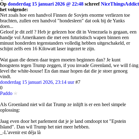
Op
donderdag 15 januari 2026 @ 22:48
schreef
NiceThingsAddict
het volgende:
Net zoals hoe een handvol Finnen de Sovjets enorme verliezen toe
brachten, zullen een handvol "hondesleen" dat ook bij de Yanks
doen...
Geloof je dit zelf ? Heb je gelezen hoe dit in Venezuela is gegaan, een
handje vol Amerikanen die met een futuristisch wapen binnen een
minuut honderden tegenstanders volledig hebben uitgeschakeld, er
schijnt zelfs een 16 Kilowatt laser ingezet te zijn.
Wat gaan die denen daar tegen moeten beginnen dan? Je kunt
hoogstens tegen Trump zeggen, if you invade Greenland, we will f-ing
level the white-house! En dan maar hopen dat die je stoer genoeg
vindt.
donderdag 15 januari 2026, 23:14 uur
#7
0
Paddo
Als Groenland niet wil dat Trump ze inlijft is er een heel simpele
oplossing:
Jaag even door het parlement dat je je land omdoopt tot "Epstein
Island". Dan wil Trump het niet meer hebben.
_-L'avenir est déja là