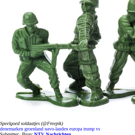
Speelgoed soldaatjes (@Freepik)
denemarken
groenland
navo-landen europa
trump
vs
Submitter:
Bron:
NTV Nachrichten