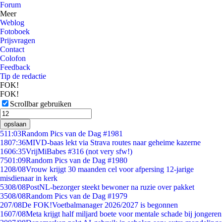
Forum
Meer
Weblog
Fotoboek
Prijsvragen
Contact
Colofon
Feedback
Tip de redactie
FOK!
FOK!
Scrollbar gebruiken
opslaan
5
11:03
Random Pics van de Dag #1981
18
07:36
MIVD-baas lekt via Strava routes naar geheime kazerne
16
06:35
VrijMiBabes #316 (not very sfw!)
75
01:09
Random Pics van de Dag #1980
12
08/08
Vrouw krijgt 30 maanden cel voor afpersing 12-jarige
misdienaar in kerk
53
08/08
PostNL-bezorger steekt bewoner na ruzie over pakket
35
08/08
Random Pics van de Dag #1979
2
07/08
De FOK!Voetbalmanager 2026/2027 is begonnen
16
07/08
Meta krijgt half miljard boete voor mentale schade bij jongeren