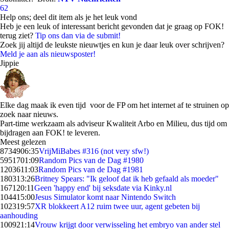
62
Help ons; deel dit item als je het leuk vond
Heb je een leuk of interessant bericht gevonden dat je graag op FOK!
terug ziet?
Tip ons dan via de submit!
Zoek jij altijd de leukste nieuwtjes en kun je daar leuk over schrijven?
Meld je aan als nieuwsposter!
Jippie
Elke dag maak ik even tijd voor de FP om het internet af te struinen op
zoek naar nieuws.
Part-time werkzaam als adviseur Kwaliteit Arbo en Milieu, dus tijd om
bijdragen aan FOK! te leveren.
Meest gelezen
87349
06:35
VrijMiBabes #316 (not very sfw!)
59517
01:09
Random Pics van de Dag #1980
12036
11:03
Random Pics van de Dag #1981
1803
13:26
Britney Spears: "Ik geloof dat ik heb gefaald als moeder"
1671
20:11
Geen 'happy end' bij seksdate via Kinky.nl
1044
15:00
Jesus Simulator komt naar Nintendo Switch
1023
19:57
XR blokkeert A12 ruim twee uur, agent gebeten bij
aanhouding
1009
21:14
Vrouw krijgt door verwisseling het embryo van ander stel