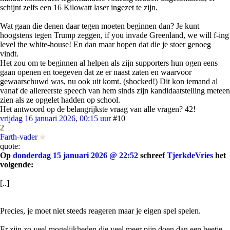
schijnt zelfs een 16 Kilowatt laser ingezet te zijn.
Wat gaan die denen daar tegen moeten beginnen dan? Je kunt
hoogstens tegen Trump zeggen, if you invade Greenland, we will f-ing
level the white-house! En dan maar hopen dat die je stoer genoeg
vindt.
Het zou om te beginnen al helpen als zijn supporters hun ogen eens
gaan openen en toegeven dat ze er naast zaten en waarvoor
gewaarschuwd was, nu ook uit komt. (shocked!) Dit kon iemand al
vanaf de allereerste speech van hem sinds zijn kandidaatstelling meteen
zien als ze opgelet hadden op school.
Het antwoord op de belangrijkste vraag van alle vragen? 42!
vrijdag 16 januari 2026, 00:15 uur
#10
2
Farth-vader
quote:
Op
donderdag 15 januari 2026 @ 22:52
schreef
TjerkdeVries
het
volgende:
[..]
Precies, je moet niet steeds reageren maar je eigen spel spelen.
Er zijn zo veel mogelijkheden die veel meer pijn doen dan een beetje