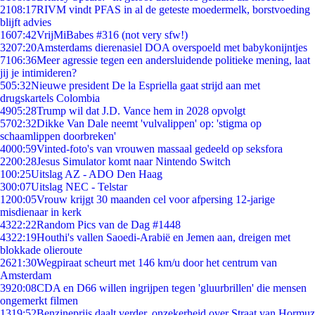
21
08:17
RIVM vindt PFAS in al de geteste moedermelk, borstvoeding
blijft advies
16
07:42
VrijMiBabes #316 (not very sfw!)
32
07:20
Amsterdams dierenasiel DOA overspoeld met babykonijntjes
71
06:36
Meer agressie tegen een andersluidende politieke mening, laat
jij je intimideren?
5
05:32
Nieuwe president De la Espriella gaat strijd aan met
drugskartels Colombia
49
05:28
Trump wil dat J.D. Vance hem in 2028 opvolgt
57
02:32
Dikke Van Dale neemt 'vulvalippen' op: 'stigma op
schaamlippen doorbreken'
40
00:59
Vinted-foto's van vrouwen massaal gedeeld op seksfora
22
00:28
Jesus Simulator komt naar Nintendo Switch
1
00:25
Uitslag AZ - ADO Den Haag
3
00:07
Uitslag NEC - Telstar
12
00:05
Vrouw krijgt 30 maanden cel voor afpersing 12-jarige
misdienaar in kerk
43
22:22
Random Pics van de Dag #1448
43
22:19
Houthi's vallen Saoedi-Arabië en Jemen aan, dreigen met
blokkade olieroute
26
21:30
Wegpiraat scheurt met 146 km/u door het centrum van
Amsterdam
39
20:08
CDA en D66 willen ingrijpen tegen 'gluurbrillen' die mensen
ongemerkt filmen
13
19:52
Benzineprijs daalt verder, onzekerheid over Straat van Hormuz