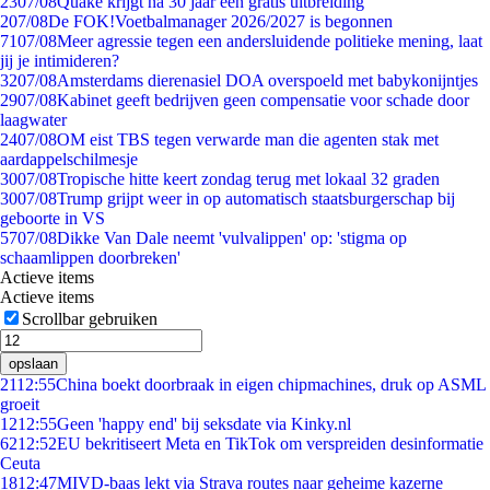
23
07/08
Quake krijgt na 30 jaar een gratis uitbreiding
2
07/08
De FOK!Voetbalmanager 2026/2027 is begonnen
71
07/08
Meer agressie tegen een andersluidende politieke mening, laat
jij je intimideren?
32
07/08
Amsterdams dierenasiel DOA overspoeld met babykonijntjes
29
07/08
Kabinet geeft bedrijven geen compensatie voor schade door
laagwater
24
07/08
OM eist TBS tegen verwarde man die agenten stak met
aardappelschilmesje
30
07/08
Tropische hitte keert zondag terug met lokaal 32 graden
30
07/08
Trump grijpt weer in op automatisch staatsburgerschap bij
geboorte in VS
57
07/08
Dikke Van Dale neemt 'vulvalippen' op: 'stigma op
schaamlippen doorbreken'
Actieve items
Actieve items
Scrollbar gebruiken
opslaan
21
12:55
China boekt doorbraak in eigen chipmachines, druk op ASML
groeit
12
12:55
Geen 'happy end' bij seksdate via Kinky.nl
62
12:52
EU bekritiseert Meta en TikTok om verspreiden desinformatie
Ceuta
18
12:47
MIVD-baas lekt via Strava routes naar geheime kazerne