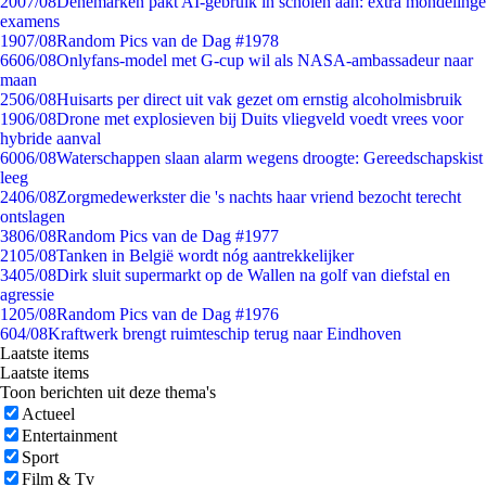
20
07/08
Denemarken pakt AI-gebruik in scholen aan: extra mondelinge
examens
19
07/08
Random Pics van de Dag #1978
66
06/08
Onlyfans-model met G-cup wil als NASA-ambassadeur naar
maan
25
06/08
Huisarts per direct uit vak gezet om ernstig alcoholmisbruik
19
06/08
Drone met explosieven bij Duits vliegveld voedt vrees voor
hybride aanval
60
06/08
Waterschappen slaan alarm wegens droogte: Gereedschapskist
leeg
24
06/08
Zorgmedewerkster die 's nachts haar vriend bezocht terecht
ontslagen
38
06/08
Random Pics van de Dag #1977
21
05/08
Tanken in België wordt nóg aantrekkelijker
34
05/08
Dirk sluit supermarkt op de Wallen na golf van diefstal en
agressie
12
05/08
Random Pics van de Dag #1976
6
04/08
Kraftwerk brengt ruimteschip terug naar Eindhoven
Laatste items
Laatste items
Toon berichten uit deze thema's
Actueel
Entertainment
Sport
Film & Tv