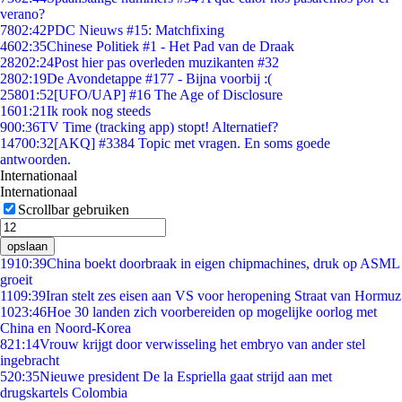
verano?
78
02:42
PDC Nieuws #15: Matchfixing
46
02:35
Chinese Politiek #1 - Het Pad van de Draak
282
02:24
Post hier pas overleden muzikanten #32
28
02:19
De Avondetappe #177 - Bijna voorbij :(
258
01:52
[UFO/UAP] #16 The Age of Disclosure
16
01:21
Ik rook nog steeds
9
00:36
TV Time (tracking app) stopt! Alternatief?
147
00:32
[AKQ] #3384 Topic met vragen. En soms goede
antwoorden.
Internationaal
Internationaal
Scrollbar gebruiken
opslaan
19
10:39
China boekt doorbraak in eigen chipmachines, druk op ASML
groeit
11
09:39
Iran stelt zes eisen aan VS voor heropening Straat van Hormuz
10
23:46
Hoe 30 landen zich voorbereiden op mogelijke oorlog met
China en Noord-Korea
8
21:14
Vrouw krijgt door verwisseling het embryo van ander stel
ingebracht
5
20:35
Nieuwe president De la Espriella gaat strijd aan met
drugskartels Colombia