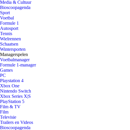
Media & Cultuur
Bioscoopagenda
Sport
Voetbal
Formule 1
Autosport
Tennis
Wielrennen
Schaatsen
Wintersporten
Managerspelen
Voetbalmanager
Formule 1-manager
Games
PC
Playstation 4
Xbox One
Nintendo Switch
Xbox Series X|S
PlayStation 5
Film & TV
Film
Televisie
Trailers en Videos
Bioscoopagenda