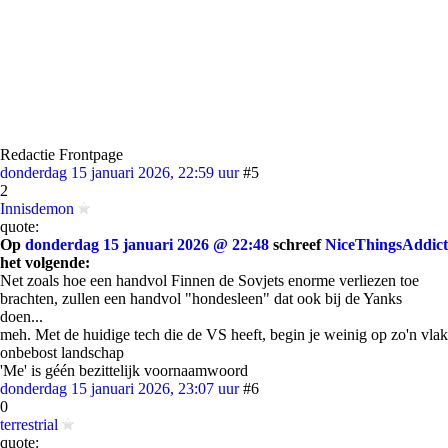
Redactie Frontpage
donderdag 15 januari 2026, 22:59 uur
#5
2
Innisdemon
quote:
Op
donderdag 15 januari 2026 @ 22:48
schreef
NiceThingsAddict
het volgende:
Net zoals hoe een handvol Finnen de Sovjets enorme verliezen toe
brachten, zullen een handvol "hondesleen" dat ook bij de Yanks
doen...
meh. Met de huidige tech die de VS heeft, begin je weinig op zo'n vlak
onbebost landschap
'Me' is géén bezittelijk voornaamwoord
donderdag 15 januari 2026, 23:07 uur
#6
0
terrestrial
quote: