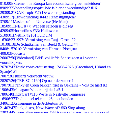
0
10:00
Extreme hitte Europa kan economische groei tenietdoen'
89
09:32
Voorspellingstopic: Wie is hier de weerkundige? #16
293
09:21
GAE Topic #25 De wederopstanding
43
09:17
[Crowdfunding] #443 Rentestijgingen?
37
09:11
Masters of the Universe (He-Man)
185
09:11
NEC #77: Wat een seizoen is dit zeg
42
09:05
Horrorfilms #33: Halloween
51
09:01
[Netflix #210] TUDUM
163
08:23
1993: Vermissing van Tanja Groen #2
101
08:18
De Schatkamer van Beeld & Geluid #4
84
08:15
2010: Vermissing van Herman Ploegstra
4
08:03
Podcasts
260
07:50
[Videoland] B&B vol liefde 6de seizoen #1 voor de
vooruitkijkers
267
07:43
Totale zonsverduistering 12-08-2026 (Groenland, IJsland en
Spanje) #1
70
07:36
Huisarts verkracht vrouw.
282
07:26
[CRE SC #160] Op naar de zomer!!
79
07:01
Franky en Coen bakken friet in Oekraïne - Volg ze hier! #3
19
06:43
Managarm's boerderij deel #5.1
78
06:40
[IndyCar] #115 We're in Nashville Tennessee
169
06:37
Traditioneel tekenen #6; met honden
34
06:12
Astronomie in de Achtertuin #6
214
03:47
Punk, disco, New Wave of? #60 Sing along...
73
02:44
Spaanstalige nummers #34 A que calor nos pasaremos por el