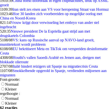
19
10:39
China boekt doorbraak in eigen chipmachines, druk op ASML
groeit
11
09:39
Iran stelt zes eisen aan VS voor heropening Straat van Hormuz
10
23:46
Hoe 30 landen zich voorbereiden op mogelijke oorlog met
China en Noord-Korea
8
21:14
Vrouw krijgt door verwisseling het embryo van ander stel
ingebracht
5
20:35
Nieuwe president De la Espriella gaat strijd aan met
drugskartels Colombia
51
08/08
VS: kans op Russische aanval op NAVO-land groeit,
munitietekort wordt probleem
61
08/08
EU bekritiseert Meta en TikTok om verspreiden desinformatie
Ceuta
43
08/08
Houthi's vallen Saoedi-Arabië en Jemen aan, dreigen met
blokkade olieroute
27
07/08
Italië hindert reizigers uit Spanje na migratiecrisis Ceuta
11
07/08
Smokkelbende opgerold in Spanje, verdienden miljoenen aan
migranten
Font-grootte:
Normaal
Kleiner
regelhoogte :
Normaal
Kleiner
62 reacties