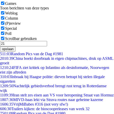
Games
Toon berichten van deze types
Weblog
Column
(P)review
Special
Poll
Scrollbar gebruiken
opslaan
5
11:03
Random Pics van de Dag #1981
20
10:39
China boekt doorbraak in eigen chipmachines, druk op ASML
groeit
12
10:24
FIFA ziet kritiek op Infantino als desinformatie, Noorwegen
eist zijn aftreden
3
10:03
Inbraak bij Haagse politie: dieven betrapt bij stelen illegale
sigaretten
12
09:50
Nachtelijk gebiedsverbod brengt rust terug in Rotterdamse
wijk
11
09:39
Iran stelt zes eisen aan VS voor heropening Straat van Hormuz
18
07:36
MIVD-baas lekt via Strava routes naar geheime kazerne
16
06:35
VrijMiBabes #316 (not very sfw!)
6
06:30
Trailers kijken: de bioscoopreleases van week 32
75
01:09
Random Pics van de Dag #1980