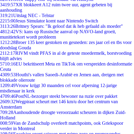
34
19:57
XR blokkeert A12 ruim twee uur, agent gebeten bij
aanhouding
3
19:21
Uitslag NEC - Telstar
22
15:00
Jesus Simulator komt naar Nintendo Switch
31
13:26
Britney Spears: "Ik geloof dat ik heb gefaald als moeder"
48
12:42
VS: kans op Russische aanval op NAVO-land groeit,
munitietekort wordt probleem
12
12:28
Broer 135 keer gestoken en gesneden: zes jaar cel en tbs voor
doodslag Gouda
21
12:17
RIVM vindt PFAS in al de geteste moedermelk, borstvoeding
blijft advies
57
10:16
EU bekritiseert Meta en TikTok om verspreiden desinformatie
Ceuta
43
09:53
Houthi's vallen Saoedi-Arabië en Jemen aan, dreigen met
blokkade olieroute
12
09:49
Vrouw krijgt 30 maanden cel voor afpersing 12-jarige
misdienaar in kerk
47
09:46
PostNL-bezorger steekt bewoner na ruzie over pakket
26
09:32
Wegpiraat scheurt met 146 km/u door het centrum van
Amsterdam
7
09:28
Aanhoudende droogte veroorzaakt scheuren in dijken Zuid-
Holland
0
08:59
Van de Zandschulp overleeft matchpoints, ook Griekspoor
verder in Montreal
1
08:56
Excelsior opent seizoen met ruime zege op promovendus