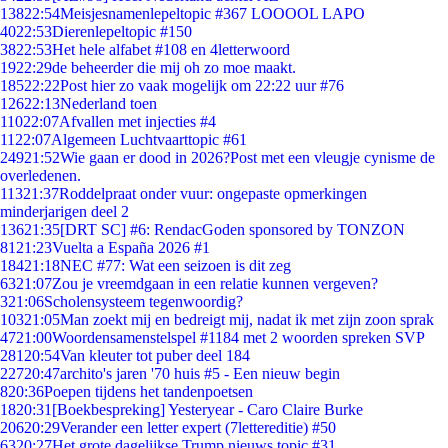
138
22:54
Meisjesnamenlepeltopic #367 LOOOOL LAPO
40
22:53
Dierenlepeltopic #150
38
22:53
Het hele alfabet #108 en 4letterwoord
19
22:29
de beheerder die mij oh zo moe maakt.
185
22:22
Post hier zo vaak mogelijk om 22:22 uur #76
126
22:13
Nederland toen
110
22:07
Afvallen met injecties #4
11
22:07
Algemeen Luchtvaarttopic #61
249
21:52
Wie gaan er dood in 2026?Post met een vleugje cynisme de
overledenen.
113
21:37
Roddelpraat onder vuur: ongepaste opmerkingen
minderjarigen deel 2
136
21:35
[DRT SC] #6: RendacGoden sponsored by TONZON
81
21:23
Vuelta a España 2026 #1
184
21:18
NEC #77: Wat een seizoen is dit zeg
63
21:07
Zou je vreemdgaan in een relatie kunnen vergeven?
3
21:06
Scholensysteem tegenwoordig?
103
21:05
Man zoekt mij en bedreigt mij, nadat ik met zijn zoon sprak
47
21:00
Woordensamenstelspel #1184 met 2 woorden spreken SVP
281
20:54
Van kleuter tot puber deel 184
227
20:47
archito's jaren '70 huis #5 - Een nieuw begin
8
20:36
Poepen tijdens het tandenpoetsen
18
20:31
[Boekbespreking] Yesteryear - Caro Claire Burke
206
20:29
Verander een letter expert (7lettereditie) #50
63
20:27
Het grote dagelijkse Trump nieuws topic #31