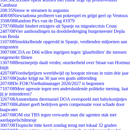
Cambuur
2
08:35
Nieuw te streamen in augustus
4
08/08
Niewiadoma profiteert van pokerspel en grijpt geel op Ventoux
35
08/08
Random Pics van de Dag #1979
27
07/08
Italië hindert reizigers uit Spanje na migratiecrisis Ceuta
24
07/08
Vier aanhoudingen na doodsbedreiging burgemeester Depla
van Breda
11
07/08
Smokkelbende opgerold in Spanje, verdienden miljoenen aan
migranten
39
07/08
CDA en D66 willen ingrijpen tegen 'gluurbrillen' die mensen
ongemerkt filmen
13
07/08
Benzineprijs daalt verder, onzekerheid over Straat van Hormuz
blijft
42
07/08
Voedselprijzen wereldwijd op hoogste niveau in ruim drie jaar
23
07/08
Quake krijgt na 30 jaar een gratis uitbreiding
2
07/08
De FOK!Voetbalmanager 2026/2027 is begonnen
71
07/08
Meer agressie tegen een andersluidende politieke mening, laat
jij je intimideren?
32
07/08
Amsterdams dierenasiel DOA overspoeld met babykonijntjes
29
07/08
Kabinet geeft bedrijven geen compensatie voor schade door
laagwater
24
07/08
OM eist TBS tegen verwarde man die agenten stak met
aardappelschilmesje
30
07/08
Tropische hitte keert zondag terug met lokaal 32 graden