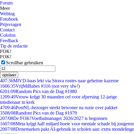
Forum
Meer
Weblog
Fotoboek
Prijsvragen
Contact
Colofon
Feedback
Tip de redactie
FOK!
FOK!
Scrollbar gebruiken
opslaan
4
07:36
MIVD-baas lekt via Strava routes naar geheime kazerne
16
06:35
VrijMiBabes #316 (not very sfw!)
62
01:09
Random Pics van de Dag #1980
12
09:49
Vrouw krijgt 30 maanden cel voor afpersing 12-jarige
misdienaar in kerk
47
09:46
PostNL-bezorger steekt bewoner na ruzie over pakket
35
08/08
Random Pics van de Dag #1979
2
07/08
De FOK!Voetbalmanager 2026/2027 is begonnen
16
07/08
Meta krijgt half miljard boete voor mentale schade bij jongeren
20
07/08
Denemarken pakt AI-gebruik in scholen aan: extra mondelinge