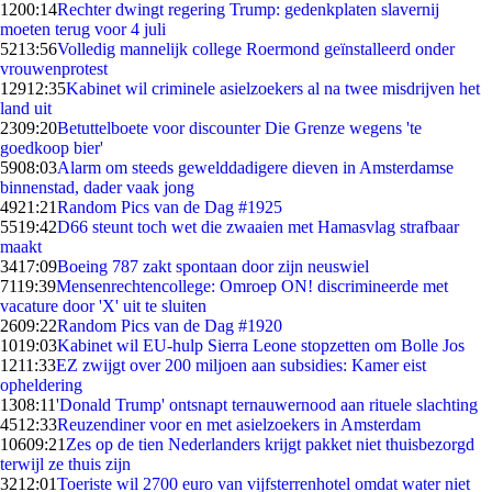
12
00:14
Rechter dwingt regering Trump: gedenkplaten slavernij
moeten terug voor 4 juli
52
13:56
Volledig mannelijk college Roermond geïnstalleerd onder
vrouwenprotest
129
12:35
Kabinet wil criminele asielzoekers al na twee misdrijven het
land uit
23
09:20
Betuttelboete voor discounter Die Grenze wegens 'te
goedkoop bier'
59
08:03
Alarm om steeds gewelddadigere dieven in Amsterdamse
binnenstad, dader vaak jong
49
21:21
Random Pics van de Dag #1925
55
19:42
D66 steunt toch wet die zwaaien met Hamasvlag strafbaar
maakt
34
17:09
Boeing 787 zakt spontaan door zijn neuswiel
71
19:39
Mensenrechtencollege: Omroep ON! discrimineerde met
vacature door 'X' uit te sluiten
26
09:22
Random Pics van de Dag #1920
10
19:03
Kabinet wil EU-hulp Sierra Leone stopzetten om Bolle Jos
12
11:33
EZ zwijgt over 200 miljoen aan subsidies: Kamer eist
opheldering
13
08:11
'Donald Trump' ontsnapt ternauwernood aan rituele slachting
45
12:33
Reuzen­diner voor en met asielzoekers in Amsterdam
106
09:21
Zes op de tien Nederlanders krijgt pakket niet thuisbezorgd
terwijl ze thuis zijn
32
12:01
Toeriste wil 2700 euro van vijfsterrenhotel omdat water niet