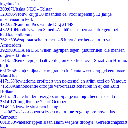
ingebracht
3
00:07
Uitslag NEC - Telstar
12
00:05
Vrouw krijgt 30 maanden cel voor afpersing 12-jarige
misdienaar in kerk
43
22:22
Random Pics van de Dag #1448
43
22:19
Houthi's vallen Saoedi-Arabië en Jemen aan, dreigen met
blokkade olieroute
26
21:30
Wegpiraat scheurt met 146 km/u door het centrum van
Amsterdam
39
20:08
CDA en D66 willen ingrijpen tegen 'gluurbrillen' die mensen
ongemerkt filmen
13
19:52
Benzineprijs daalt verder, onzekerheid over Straat van Hormuz
blijft
63
19:04
Spanje: bijna alle migranten in Ceuta weer teruggekeerd naar
Marokko
4
17:13
Niewiadoma profiteert van pokerspel en grijpt geel op Ventoux
7
16:10
Aanhoudende droogte veroorzaakt scheuren in dijken Zuid-
Holland
27
15:52
Italië hindert reizigers uit Spanje na migratiecrisis Ceuta
23
14:17
Long live the 7th of October
2
14:11
Nieuw te streamen in augustus
1
14:08
Excelsior opent seizoen met ruime zege op promovendus
Cambuur
60
13:58
Waterschappen slaan alarm wegens droogte: Gereedschapskist
leeg