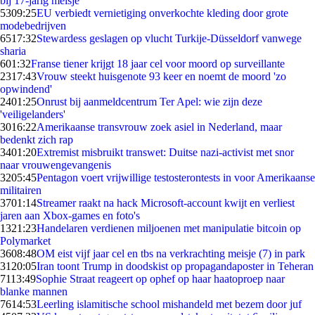
bij 17-jarig meisje
53
09:25
EU verbiedt vernietiging onverkochte kleding door grote
modebedrijven
65
17:32
Stewardess geslagen op vlucht Turkije-Düsseldorf vanwege
sharia
6
01:32
Franse tiener krijgt 18 jaar cel voor moord op surveillante
23
17:43
Vrouw steekt huisgenote 93 keer en noemt de moord 'zo
opwindend'
24
01:25
Onrust bij aanmeldcentrum Ter Apel: wie zijn deze
'veiligelanders'
30
16:22
Amerikaanse transvrouw zoek asiel in Nederland, maar
bedenkt zich rap
34
01:20
Extremist misbruikt transwet: Duitse nazi-activist met snor
naar vrouwengevangenis
32
05:45
Pentagon voert vrijwillige testosterontests in voor Amerikaanse
militairen
37
01:14
Streamer raakt na hack Microsoft-account kwijt en verliest
jaren aan Xbox-games en foto's
13
21:23
Handelaren verdienen miljoenen met manipulatie bitcoin op
Polymarket
36
08:48
OM eist vijf jaar cel en tbs na verkrachting meisje (7) in park
31
20:05
Iran toont Trump in doodskist op propagandaposter in Teheran
71
13:49
Sophie Straat reageert op ophef op haar haatoproep naar
blanke mannen
76
14:53
Leerling islamitische school mishandeld met bezem door juf