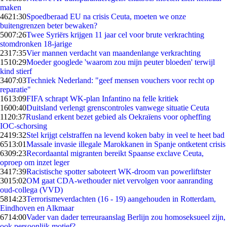
maken
46
21:30
Spoedberaad EU na crisis Ceuta, moeten we onze
buitengrenzen beter bewaken?
50
07:26
Twee Syriërs krijgen 11 jaar cel voor brute verkrachting
stomdronken 18-jarige
23
17:35
Vier mannen verdacht van maandenlange verkrachting
15
10:29
Moeder googlede 'waarom zou mijn peuter bloeden' terwijl
kind stierf
34
07:03
Techniek Nederland: "geef mensen vouchers voor recht op
reparatie"
16
13:09
FIFA schrapt WK-plan Infantino na felle kritiek
16
00:40
Duitsland verlengt grenscontroles vanwege situatie Ceuta
11
20:37
Rusland erkent bezet gebied als Oekraïens voor opheffing
IOC-schorsing
24
19:32
Stel krijgt celstraffen na levend koken baby in veel te heet bad
65
13:01
Massale invasie illegale Marokkanen in Spanje ontketent crisis
63
09:23
Recordaantal migranten bereikt Spaanse exclave Ceuta,
oproep om inzet leger
34
17:39
Racistische spotter saboteert WK-droom van powerliftster
30
15:02
OM gaat CDA-wethouder niet vervolgen voor aanranding
oud-collega (VVD)
58
14:23
Terrorismeverdachten (16 - 19) aangehouden in Rotterdam,
Eindhoven en Alkmaar
67
14:00
Vader van dader terreuraanslag Berlijn zou homoseksueel zijn,
ook persoonlijk motief?