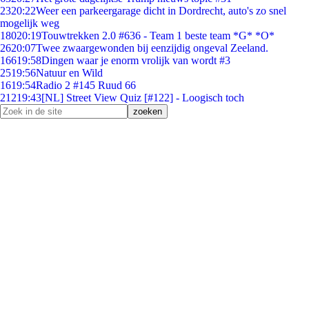
23
20:22
Weer een parkeergarage dicht in Dordrecht, auto's zo snel
mogelijk weg
180
20:19
Touwtrekken 2.0 #636 - Team 1 beste team *G* *O*
26
20:07
Twee zwaargewonden bij eenzijdig ongeval Zeeland.
166
19:58
Dingen waar je enorm vrolijk van wordt #3
25
19:56
Natuur en Wild
16
19:54
Radio 2 #145 Ruud 66
212
19:43
[NL] Street View Quiz [#122] - Loogisch toch