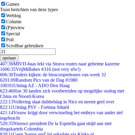
Games
Toon berichten van deze types
Weblog
Column
(P)review
Special
Poll
Scrollbar gebruiken
opslaan
4
07:36
MIVD-baas lekt via Strava routes naar geheime kazerne
16
06:35
VrijMiBabes #316 (not very sfw!)
6
06:30
Trailers kijken: de bioscoopreleases van week 32
62
01:09
Random Pics van de Dag #1980
1
00:01
Uitslag AZ - ADO Den Haag
6
23:46
Hoe 30 landen zich voorbereiden op mogelijke oorlog met
China en Noord-Korea
2
22:13
Vollering slaat dubbelslag in Nice en neemt geel over
8
22:11
Uitslag PSV - Fortuna Sittard
4
21:14
Vrouw krijgt door verwisseling het embryo van ander stel
ingebracht
5
20:35
Nieuwe president De la Espriella gaat strijd aan met
drugskartels Colombia
8
20:11
Geen 'happy end' bij seksdate via Kinky.nl