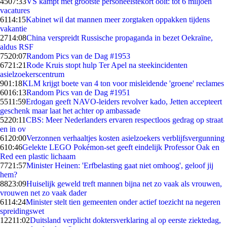
45
07:33
VS kampt met grootste personeelstekort ooit: tot 6 miljoen
vacatures
61
14:15
Kabinet wil dat mannen meer zorgtaken oppakken tijdens
vakantie
27
14:08
China verspreidt Russische propaganda in bezet Oekraïne,
aldus RSF
75
20:07
Random Pics van de Dag #1953
67
21:21
Rode Kruis stopt hulp Ter Apel na steekincidenten
asielzoekerscentrum
9
01:18
KLM krijgt boete van 4 ton voor misleidende 'groene' reclames
60
16:13
Random Pics van de Dag #1951
55
11:59
Erdogan geeft NAVO-leiders revolver kado, Jetten accepteert
geschenk maar laat het achter op ambassade
52
20:11
CBS: Meer Nederlanders ervaren respectloos gedrag op straat
en in ov
61
20:00
Verzonnen verhaaltjes kosten asielzoekers verblijfsvergunning
6
10:46
Gelekte LEGO Pokémon-set geeft eindelijk Professor Oak en
Red een plastic lichaam
77
21:57
Minister Heinen: 'Erfbelasting gaat niet omhoog', geloof jij
hem?
88
23:09
Huiselijk geweld treft mannen bijna net zo vaak als vrouwen,
vrouwen net zo vaak dader
61
14:24
Minister stelt tien gemeenten onder actief toezicht na negeren
spreidingswet
122
11:02
Duitsland verplicht doktersverklaring al op eerste ziektedag,