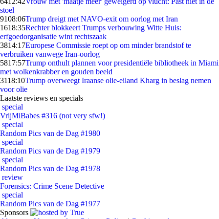
64
12:42
Vrouw met 'maatje meer' geweigerd op vlucht: Past niet in de
stoel
91
08:06
Trump dreigt met NAVO-exit om oorlog met Iran
16
18:35
Rechter blokkeert Trumps verbouwing Witte Huis:
erfgoedorganisatie wint rechtszaak
38
14:17
Europese Commissie roept op om minder brandstof te
verbruiken vanwege Iran-oorlog
58
17:57
Trump onthult plannen voor presidentiële bibliotheek in Miami
met wolkenkrabber en gouden beeld
31
18:10
Trump overweegt Iraanse olie-eiland Kharg in beslag nemen
voor olie
Laatste reviews en specials
special
VrijMiBabes #316 (not very sfw!)
special
Random Pics van de Dag #1980
special
Random Pics van de Dag #1979
special
Random Pics van de Dag #1978
review
Forensics: Crime Scene Detective
special
Random Pics van de Dag #1977
Sponsors