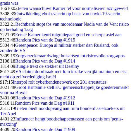
gratis was
166
10:02
Jetten waarschuwt Kamer fel voor normaliseren azc-geweld
38
08:39
Ontwikkeling ebola-vaccin op basis van covid-19-vaccin
technologie
33
22:21
Rechtbank stopt tbs van moordenaar Nadia van de Ven: risico
op herhaling 'laag'
72
21:09
Eerste Kamer keurt migratiepact goed en scherpt asiel aan
55
13:48
Random Pics van de Dag #1915
58
04:44
Greenpeace: Europa al militair sterker dan Rusland, ook
zonder de VS
78
09:19
Zorgverzekeraar dwingt huisartsen tot risicovolle zorg-apps
31
08:18
Random Pics van de Dag #1914
18
14:09
Bungie trekt de stekker uit Destiny
86
17:49
VS claimt doorbraak met Iran inzake verrijkt uranium en eist
recht op zelfverdediging Israël
9
17:15
Interpol rolt cyberbendenetwerk op: 201 arrestaties
30
21:48
Groot-Brittannië stelt EU gemeenschappelijke goederenmarkt
voor na Brexit
34
01:06
Random Pics van de Dag #1912
53
18:11
Random Pics van de Dag #1911
25
11:19
Gieten biedt noodopvang aan ruim honderd asielzoekers uit
Ter Apel
44
01:23
Influencer hangt boodschappentassen aan penis om 'penis-
maxxing'
46
09:20
Random Pics van de Dag #1909