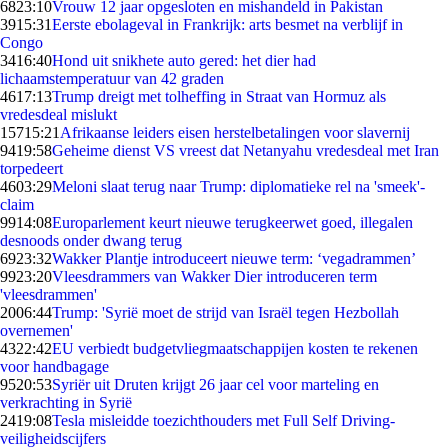
68
23:10
Vrouw 12 jaar opgesloten en mishandeld in Pakistan
39
15:31
Eerste ebolageval in Frankrijk: arts besmet na verblijf in
Congo
34
16:40
Hond uit snikhete auto gered: het dier had
lichaamstemperatuur van 42 graden
46
17:13
Trump dreigt met tolheffing in Straat van Hormuz als
vredesdeal mislukt
157
15:21
Afrikaanse leiders eisen herstelbetalingen voor slavernij
94
19:58
Geheime dienst VS vreest dat Netanyahu vredesdeal met Iran
torpedeert
46
03:29
Meloni slaat terug naar Trump: diplomatieke rel na 'smeek'-
claim
99
14:08
Europarlement keurt nieuwe terugkeerwet goed, illegalen
desnoods onder dwang terug
69
23:32
Wakker Plantje introduceert nieuwe term: ‘vegadrammen’
99
23:20
Vleesdrammers van Wakker Dier introduceren term
'vleesdrammen'
20
06:44
Trump: 'Syrië moet de strijd van Israël tegen Hezbollah
overnemen'
43
22:42
EU verbiedt budgetvliegmaatschappijen kosten te rekenen
voor handbagage
95
20:53
Syriër uit Druten krijgt 26 jaar cel voor marteling en
verkrachting in Syrië
24
19:08
Tesla misleidde toezichthouders met Full Self Driving-
veiligheidscijfers