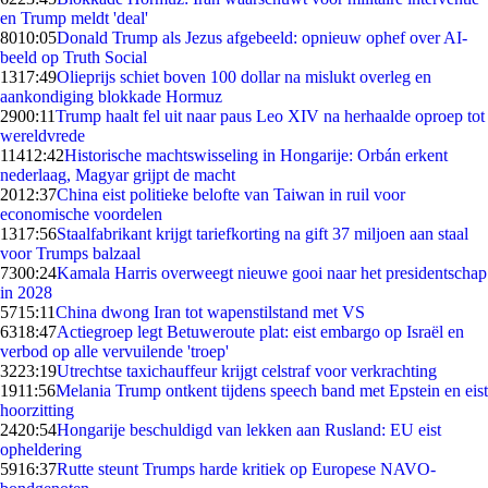
en Trump meldt 'deal'
80
10:05
Donald Trump als Jezus afgebeeld: opnieuw ophef over AI-
beeld op Truth Social
13
17:49
Olieprijs schiet boven 100 dollar na mislukt overleg en
aankondiging blokkade Hormuz
29
00:11
Trump haalt fel uit naar paus Leo XIV na herhaalde oproep tot
wereldvrede
114
12:42
Historische machtswisseling in Hongarije: Orbán erkent
nederlaag, Magyar grijpt de macht
20
12:37
China eist politieke belofte van Taiwan in ruil voor
economische voordelen
13
17:56
Staalfabrikant krijgt tariefkorting na gift 37 miljoen aan staal
voor Trumps balzaal
73
00:24
Kamala Harris overweegt nieuwe gooi naar het presidentschap
in 2028
57
15:11
China dwong Iran tot wapenstilstand met VS
63
18:47
Actiegroep legt Betuweroute plat: eist embargo op Israël en
verbod op alle vervuilende 'troep'
32
23:19
Utrechtse taxichauffeur krijgt celstraf voor verkrachting
19
11:56
Melania Trump ontkent tijdens speech band met Epstein en eist
hoorzitting
24
20:54
Hongarije beschuldigd van lekken aan Rusland: EU eist
opheldering
59
16:37
Rutte steunt Trumps harde kritiek op Europese NAVO-