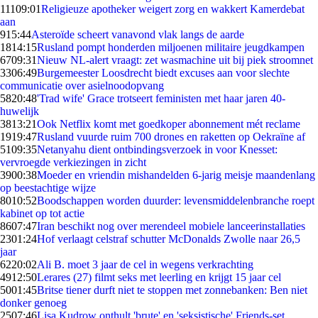
111
09:01
Religieuze apotheker weigert zorg en wakkert Kamerdebat
aan
9
15:44
Asteroïde scheert vanavond vlak langs de aarde
18
14:15
Rusland pompt honderden miljoenen militaire jeugdkampen
67
09:31
Nieuw NL-alert vraagt: zet wasmachine uit bij piek stroomnet
33
06:49
Burgemeester Loosdrecht biedt excuses aan voor slechte
communicatie over asielnoodopvang
58
20:48
'Trad wife' Grace trotseert feministen met haar jaren 40-
huwelijk
38
13:21
Ook Netflix komt met goedkoper abonnement mét reclame
19
19:47
Rusland vuurde ruim 700 drones en raketten op Oekraïne af
51
09:35
Netanyahu dient ontbindingsverzoek in voor Knesset:
vervroegde verkiezingen in zicht
39
00:38
Moeder en vriendin mishandelden 6-jarig meisje maandenlang
op beestachtige wijze
80
10:52
Boodschappen worden duurder: levensmiddelenbranche roept
kabinet op tot actie
86
07:47
Iran beschikt nog over merendeel mobiele lanceerinstallaties
23
01:24
Hof verlaagt celstraf schutter McDonalds Zwolle naar 26,5
jaar
62
20:02
Ali B. moet 3 jaar de cel in wegens verkrachting
49
12:50
Lerares (27) filmt seks met leerling en krijgt 15 jaar cel
50
01:45
Britse tiener durft niet te stoppen met zonnebanken: Ben niet
donker genoeg
25
07:46
Lisa Kudrow onthult 'brute' en 'seksistische' Friends-set