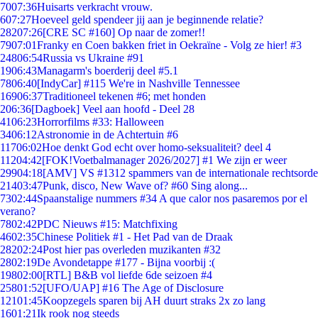
70
07:36
Huisarts verkracht vrouw.
6
07:27
Hoeveel geld spendeer jij aan je beginnende relatie?
282
07:26
[CRE SC #160] Op naar de zomer!!
79
07:01
Franky en Coen bakken friet in Oekraïne - Volg ze hier! #3
248
06:54
Russia vs Ukraine #91
19
06:43
Managarm's boerderij deel #5.1
78
06:40
[IndyCar] #115 We're in Nashville Tennessee
169
06:37
Traditioneel tekenen #6; met honden
2
06:36
[Dagboek] Veel aan hoofd - Deel 28
41
06:23
Horrorfilms #33: Halloween
34
06:12
Astronomie in de Achtertuin #6
117
06:02
Hoe denkt God echt over homo-seksualiteit? deel 4
112
04:42
[FOK!Voetbalmanager 2026/2027] #1 We zijn er weer
299
04:18
[AMV] VS #1312 spammers van de internationale rechtsorde
214
03:47
Punk, disco, New Wave of? #60 Sing along...
73
02:44
Spaanstalige nummers #34 A que calor nos pasaremos por el
verano?
78
02:42
PDC Nieuws #15: Matchfixing
46
02:35
Chinese Politiek #1 - Het Pad van de Draak
282
02:24
Post hier pas overleden muzikanten #32
28
02:19
De Avondetappe #177 - Bijna voorbij :(
198
02:00
[RTL] B&B vol liefde 6de seizoen #4
258
01:52
[UFO/UAP] #16 The Age of Disclosure
121
01:45
Koopzegels sparen bij AH duurt straks 2x zo lang
16
01:21
Ik rook nog steeds