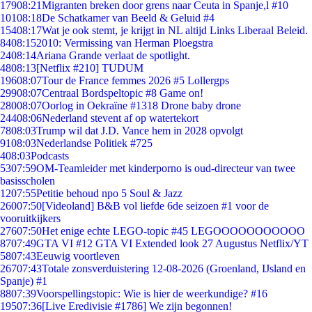
179
08:21
Migranten breken door grens naar Ceuta in Spanje,l #10
101
08:18
De Schatkamer van Beeld & Geluid #4
154
08:17
Wat je ook stemt, je krijgt in NL altijd Links Liberaal Beleid.
84
08:15
2010: Vermissing van Herman Ploegstra
24
08:14
Ariana Grande verlaat de spotlight.
48
08:13
[Netflix #210] TUDUM
196
08:07
Tour de France femmes 2026 #5 Lollergps
299
08:07
Centraal Bordspeltopic #8 Game on!
280
08:07
Oorlog in Oekraïne #1318 Drone baby drone
244
08:06
Nederland stevent af op watertekort
78
08:03
Trump wil dat J.D. Vance hem in 2028 opvolgt
91
08:03
Nederlandse Politiek #725
4
08:03
Podcasts
53
07:59
OM-Teamleider met kinderporno is oud-directeur van twee
basisscholen
12
07:55
Petitie behoud npo 5 Soul & Jazz
260
07:50
[Videoland] B&B vol liefde 6de seizoen #1 voor de
vooruitkijkers
276
07:50
Het enige echte LEGO-topic #45 LEGOOOOOOOOOOO
87
07:49
GTA VI #12 GTA VI Extended look 27 Augustus Netflix/YT
58
07:43
Eeuwig voortleven
267
07:43
Totale zonsverduistering 12-08-2026 (Groenland, IJsland en
Spanje) #1
88
07:39
Voorspellingstopic: Wie is hier de weerkundige? #16
195
07:36
[Live Eredivisie #1786] We zijn begonnen!