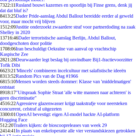
73
22:11
Rusland bouwt kazernes en spoorlijn bij Finse grens, denk jij
dat dat bluf is?
84
13:25
Dader Pride-aanslag Abdul Ballout bereidde eerder al geweld
voor, maar mocht vrij blijven
15
12:09
Justitie onderzoekt zwaardere straf voor partnerdoding na zaak
Shelley in 2020
137
16:46
Dader terroristische aanslag Berlijn, Abdul Ballout,
doodgeschoten door politie
17
08:06
Iran beschuldigt Oekraïne van aanval op vrachtschip
Kaspische Zee
28
21:28
Deurwaarder legt beslag bij onvindbare Bij1-fractievoorzitter
Tofik Dibi
66
23:21
'Mincels' combineren incelcultuur met salafistische ideeën
83
13:52
Random Pics van de Dag #1966
68
15:10
Mensen worden steeds dommer: Klasse van 'middelmatigen'
ontstaat
89
18:17
"Uitspraak Sophie Straat 'alle witte mannen naar achteren' is
geen discriminatie"
45
16:22
Agressieve glazenwasser krijgt taakstrafje voor neersteken
concurrent, celstraf al uitgezeten
33
00:01
OpenAI bevestigt: eigen AI-model hackte AI-platform
Hugging Face
5
12:20
Trailers kijken: de bioscoopreleases van week 29
24
14:41
In plaats van enkeloperatie alle vier verstandskiezen getrokken