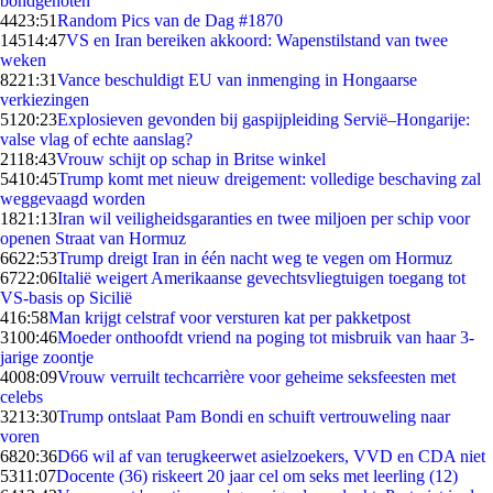
bondgenoten
44
23:51
Random Pics van de Dag #1870
145
14:47
VS en Iran bereiken akkoord: Wapenstilstand van twee
weken
82
21:31
Vance beschuldigt EU van inmenging in Hongaarse
verkiezingen
51
20:23
Explosieven gevonden bij gaspijpleiding Servië–Hongarije:
valse vlag of echte aanslag?
21
18:43
Vrouw schijt op schap in Britse winkel
54
10:45
Trump komt met nieuw dreigement: volledige beschaving zal
weggevaagd worden
18
21:13
Iran wil veiligheidsgaranties en twee miljoen per schip voor
openen Straat van Hormuz
66
22:53
Trump dreigt Iran in één nacht weg te vegen om Hormuz
67
22:06
Italië weigert Amerikaanse gevechtsvliegtuigen toegang tot
VS-basis op Sicilië
4
16:58
Man krijgt celstraf voor versturen kat per pakketpost
31
00:46
Moeder onthoofdt vriend na poging tot misbruik van haar 3-
jarige zoontje
40
08:09
Vrouw verruilt techcarrière voor geheime seksfeesten met
celebs
32
13:30
Trump ontslaat Pam Bondi en schuift vertrouweling naar
voren
68
20:36
D66 wil af van terugkeerwet asielzoekers, VVD en CDA niet
53
11:07
Docente (36) riskeert 20 jaar cel om seks met leerling (12)