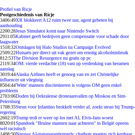
Profiel van Ricje
Postgeschiedenis van Ricje
34
06:49
XR blokkeert A12 ruim twee uur, agent gebeten bij
aanhouding
22
00:28
Jesus Simulator komt naar Nintendo Switch
29
11:05
Kabinet geeft bedrijven geen compensatie voor schade door
laagwater
15
18:32
Ontslagen bij Halo Studios na Campaign Evolved
25
09:22
Huisarts per direct uit vak gezet om ernstig alcoholmisbruik
8
12:53
The Division Resurgence nu gratis op pc
21
19:34
OM: vierde verdachte (18) vast op verdenking van beramen
aanslag
30
19:44
Alaska Airlines heeft er genoeg van en zet Christelijke
influencer uit vliegtuig
85
04:44
'Witte' mannen discrimineren is volgens OM geen enkel
probleem
27
03:06
Doden bij Oekraïense droneaanvallen op Moskou en Sint-
Petersburg
17
08:35
Steun voor Infantino brokkelt verder af, zoekt steun bij Trump-
regering
26
02:19
Trump trolt er weer op los met AI, Elvis-fans woest
80
20:01
Spandoek "Bruine mannen naar achteren" in België opeens
wèl racistisch
14
08:50
Nieuwe AI-transparantieregels: chatbots moeten zich kenbaar