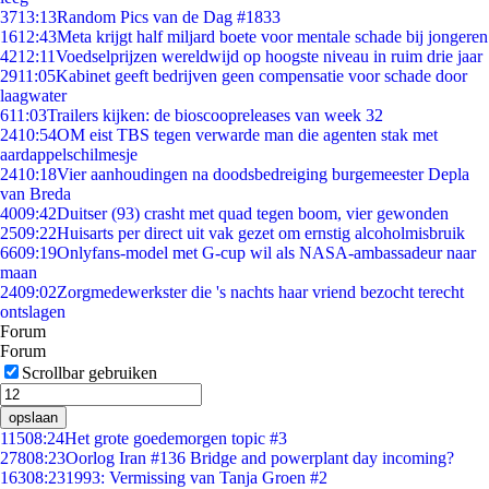
37
13:13
Random Pics van de Dag #1833
16
12:43
Meta krijgt half miljard boete voor mentale schade bij jongeren
42
12:11
Voedselprijzen wereldwijd op hoogste niveau in ruim drie jaar
29
11:05
Kabinet geeft bedrijven geen compensatie voor schade door
laagwater
6
11:03
Trailers kijken: de bioscoopreleases van week 32
24
10:54
OM eist TBS tegen verwarde man die agenten stak met
aardappelschilmesje
24
10:18
Vier aanhoudingen na doodsbedreiging burgemeester Depla
van Breda
40
09:42
Duitser (93) crasht met quad tegen boom, vier gewonden
25
09:22
Huisarts per direct uit vak gezet om ernstig alcoholmisbruik
66
09:19
Onlyfans-model met G-cup wil als NASA-ambassadeur naar
maan
24
09:02
Zorgmedewerkster die 's nachts haar vriend bezocht terecht
ontslagen
Forum
Forum
Scrollbar gebruiken
opslaan
115
08:24
Het grote goedemorgen topic #3
278
08:23
Oorlog Iran #136 Bridge and powerplant day incoming?
163
08:23
1993: Vermissing van Tanja Groen #2