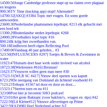
145
00:50
Jonge Cambridge professor stapt op na claims over plagiaat
en leugens
9
00:36
TV Time (tracking app) stopt! Alternatief?
147
00:32
[AKQ] #3384 Topic met vragen. En soms goede
antwoorden.
236
00:30
Nederlandse plaatsnamen lepeltopic #213 elk gehucht met
een bord telt
133
00:29
Buitenlandse steden lepeltopic #268
249
00:28
Voetballers lepel topic #16
8
00:24
Ik krijg hier zweethanden van.
5
00:18
Eindhoven heeft eigen Reflecting Pool
174
00:06
Vandaag 40 jaar geleden... #3
5
23:50
[INFLUENCERS #297] Toetjes & Bevers & Zwemmen in
water
119
23:47
Huisarts doet haar werk onder invloed van alcohol
187
23:38
[Wielrennen #616] Brennan!
116
23:37
Vrouwen willen geen man meer #30
175
23:31
[WLR SC #417] Nieuw deel openen was kaputt
67
23:29
De neergang van Duitsland als lichtend voorbeeld #3
71
23:23
Teltopic #1567 tel door en door en door....
153
23:17
Sterren toen en nu #11
3
23:08
Post hier je favoriete SHO podcast!
67
23:01
Het grote Baktopic (voor bakfoto's, -vragen en -tips) #42
72
22:59
[Lil Kleine#12] Nieuwe afleveringen op Prime
34
22:59
[AZ#98] Heel Nederland achter AZ