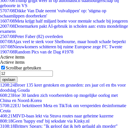
30
07/08
Trump grijpt weer in op automatisch staatsburgerschap bij
geboorte in VS
57
07/08
Dikke Van Dale neemt 'vulvalippen' op: 'stigma op
schaamlippen doorbreken'
16
07/08
Meta krijgt half miljard boete voor mentale schade bij jongeren
20
07/08
Denemarken pakt AI-gebruik in scholen aan: extra mondelinge
examens
25
07/08
Peter Faber (82) overleden
0
07/08
Ajax veel te sterk voor Shelbourne, maar houdt schade beperkt
1
07/08
Nieuwkomers schitteren bij ruime Europese zege FC Twente
19
07/08
Random Pics van de Dag #1978
Actieve items
Actieve items
Scrollbar gebruiken
opslaan
12
08:24
Broer 135 keer gestoken en gesneden: zes jaar cel en tbs voor
doodslag Gouda
6
08:23
Hoe 30 landen zich voorbereiden op mogelijke oorlog met
China en Noord-Korea
57
08:22
EU bekritiseert Meta en TikTok om verspreiden desinformatie
Ceuta
4
08:21
MIVD-baas lekt via Strava routes naar geheime kazerne
8
08:18
Geen 'happy end' bij seksdate via Kinky.nl
31
08:18
Britney Spears: "Ik geloof dat ik heb gefaald als moeder"