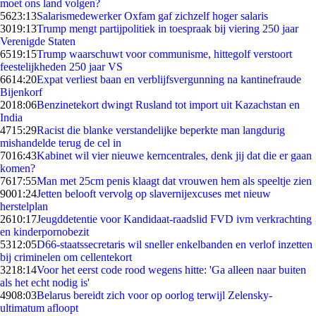
moet ons land volgen?
56
23:13
Salarismedewerker Oxfam gaf zichzelf hoger salaris
30
19:13
Trump mengt partijpolitiek in toespraak bij viering 250 jaar
Verenigde Staten
65
19:15
Trump waarschuwt voor communisme, hittegolf verstoort
feestelijkheden 250 jaar VS
66
14:20
Expat verliest baan en verblijfsvergunning na kantinefraude
Bijenkorf
20
18:06
Benzinetekort dwingt Rusland tot import uit Kazachstan en
India
47
15:29
Racist die blanke verstandelijke beperkte man langdurig
mishandelde terug de cel in
70
16:43
Kabinet wil vier nieuwe kerncentrales, denk jij dat die er gaan
komen?
76
17:55
Man met 25cm penis klaagt dat vrouwen hem als speeltje zien
90
01:24
Jetten belooft vervolg op slavernijexcuses met nieuw
herstelplan
26
10:17
Jeugddetentie voor Kandidaat-raadslid FVD ivm verkrachting
en kinderpornobezit
53
12:05
D66-staatssecretaris wil sneller enkelbanden en verlof inzetten
bij criminelen om cellentekort
32
18:14
Voor het eerst code rood wegens hitte: 'Ga alleen naar buiten
als het echt nodig is'
49
08:03
Belarus bereidt zich voor op oorlog terwijl Zelensky-
ultimatum afloopt