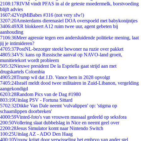
21
08:17
RIVM vindt PFAS in al de geteste moedermelk, borstvoeding
blijft advies
16
07:42
VrijMiBabes #316 (not very sfw!)
32
07:20
Amsterdams dierenasiel DOA overspoeld met babykonijntjes
34
06:49
XR blokkeert A12 ruim twee uur, agent gebeten bij
aanhouding
71
06:36
Meer agressie tegen een andersluidende politieke mening, laat
jij je intimideren?
47
05:37
PostNL-bezorger steekt bewoner na ruzie over pakket
48
05:34
VS: kans op Russische aanval op NAVO-land groeit,
munitietekort wordt probleem
5
05:32
Nieuwe president De la Espriella gaat strijd aan met
drugskartels Colombia
49
05:28
Trump wil dat J.D. Vance hem in 2028 opvolgt
74
05:24
Israël meldt dood twee militairen in Zuid-Libanon, vergelding
aangekondigd
62
03:28
Random Pics van de Dag #1980
8
03:19
Uitslag PSV - Fortuna Sittard
57
02:32
Dikke Van Dale neemt 'vulvalippen' op: 'stigma op
schaamlippen doorbreken'
40
00:59
Vinted-foto's van vrouwen massaal gedeeld op seksfora
2
00:50
Vollering slaat dubbelslag in Nice en neemt geel over
22
00:28
Jesus Simulator komt naar Nintendo Switch
1
00:25
Uitslag AZ - ADO Den Haag
4
00:10
Vrouw krijgt door verwisseling het embryo van ander stel