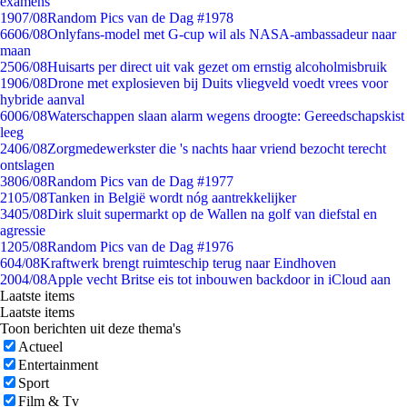
examens
19
07/08
Random Pics van de Dag #1978
66
06/08
Onlyfans-model met G-cup wil als NASA-ambassadeur naar
maan
25
06/08
Huisarts per direct uit vak gezet om ernstig alcoholmisbruik
19
06/08
Drone met explosieven bij Duits vliegveld voedt vrees voor
hybride aanval
60
06/08
Waterschappen slaan alarm wegens droogte: Gereedschapskist
leeg
24
06/08
Zorgmedewerkster die 's nachts haar vriend bezocht terecht
ontslagen
38
06/08
Random Pics van de Dag #1977
21
05/08
Tanken in België wordt nóg aantrekkelijker
34
05/08
Dirk sluit supermarkt op de Wallen na golf van diefstal en
agressie
12
05/08
Random Pics van de Dag #1976
6
04/08
Kraftwerk brengt ruimteschip terug naar Eindhoven
20
04/08
Apple vecht Britse eis tot inbouwen backdoor in iCloud aan
Laatste items
Laatste items
Toon berichten uit deze thema's
Actueel
Entertainment
Sport
Film & Tv