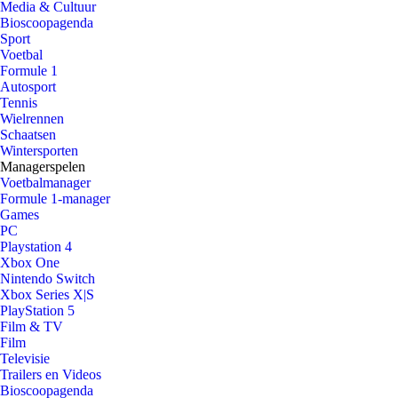
Media & Cultuur
Bioscoopagenda
Sport
Voetbal
Formule 1
Autosport
Tennis
Wielrennen
Schaatsen
Wintersporten
Managerspelen
Voetbalmanager
Formule 1-manager
Games
PC
Playstation 4
Xbox One
Nintendo Switch
Xbox Series X|S
PlayStation 5
Film & TV
Film
Televisie
Trailers en Videos
Bioscoopagenda