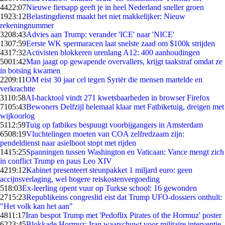
44
22:07
Nieuwe fietsapp geeft je in heel Nederland sneller groen
19
23:12
Belastingdienst maakt het niet makkelijker: Nieuw
rekeningnummer
32
08:43
Advies aan Trump: verander 'ICE' naar 'NICE'
13
07:59
Eerste WK spermaracen laat snelste zaad om $100k strijden
43
17:32
Activisten blokkeren urenlang A12: 400 aanhoudingen
50
01:42
Man jaagt op gewapende overvallers, krijgt taakstraf omdat ze
in botsing kwamen
22
09:11
OM eist 30 jaar cel tegen Syriër die mensen martelde en
verkrachtte
31
10:58
AI-hacktool vindt 271 kwetsbaarheden in browser Firefox
71
05:43
Bewoners Delfzijl helemaal klaar met Fatbiketuig, dreigen met
wijkoorlog
51
12:59
Tuig op fatbikes bespuugt voorbijgangers in Amsterdam
65
08:19
Vluchtelingen moeten van COA zelfredzaam zijn:
pendeldienst naar asielboot stopt met rijden
14
15:25
Spanningen tussen Washington en Vaticaan: Vance mengt zich
in conflict Trump en paus Leo XIV
42
19:12
Kabinet presenteert steunpakket 1 miljard euro: geen
accijnsverlaging, wel hogere reiskostenvergoeding
5
18:03
Ex-leerling opent vuur op Turkse school: 16 gewonden
27
15:23
Republikeins congreslid eist dat Trump UFO-dossiers onthult:
"Het volk kan het aan"
48
11:17
Iran bespot Trump met 'Pedoflix Pirates of the Hormuz' poster
62
23:45
Blokkade Hormuz: Iran waarschuwt voor militaire interventie