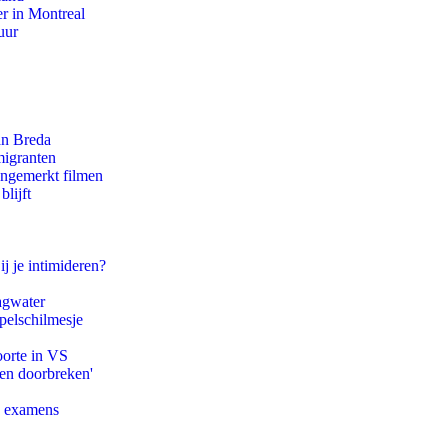
r in Montreal
uur
an Breda
migranten
ongemerkt filmen
lijft
ij je intimideren?
agwater
pelschilmesje
oorte in VS
pen doorbreken'
e examens