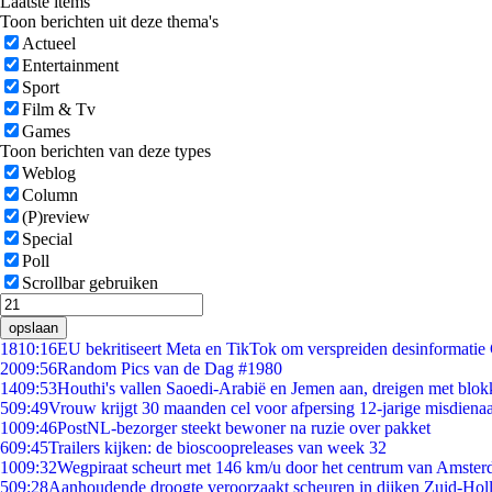
Laatste items
Toon berichten uit deze thema's
Actueel
Entertainment
Sport
Film & Tv
Games
Toon berichten van deze types
Weblog
Column
(P)review
Special
Poll
Scrollbar gebruiken
opslaan
18
10:16
EU bekritiseert Meta en TikTok om verspreiden desinformatie
20
09:56
Random Pics van de Dag #1980
14
09:53
Houthi's vallen Saoedi-Arabië en Jemen aan, dreigen met blok
5
09:49
Vrouw krijgt 30 maanden cel voor afpersing 12-jarige misdienaa
10
09:46
PostNL-bezorger steekt bewoner na ruzie over pakket
6
09:45
Trailers kijken: de bioscoopreleases van week 32
10
09:32
Wegpiraat scheurt met 146 km/u door het centrum van Amste
5
09:28
Aanhoudende droogte veroorzaakt scheuren in dijken Zuid-Hol