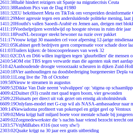
26
11:38
Italië hindert reizigers uit Spanje na migratiecrisis Ceuta
20
11:38
Random Pics van de Dag #1980
18
11:32
EU bekritiseert Meta en TikTok om verspreiden desinformatie
68
11:29
Meer agressie tegen een andersluidende politieke mening, laat ji
14
11:20
Houthi's vallen Saoedi-Arabië en Jemen aan, dreigen met blok
41
11:19
Voedselprijzen wereldwijd op hoogste niveau in ruim drie jaar
10
11:18
PostNL-bezorger steekt bewoner na ruzie over pakket
5
11:17
Vrouw krijgt 30 maanden cel voor afpersing 12-jarige misdienaa
29
11:05
Kabinet geeft bedrijven geen compensatie voor schade door la
6
11:03
Trailers kijken: de bioscoopreleases van week 32
36
11:02
CDA en D66 willen ingrijpen tegen 'gluurbrillen' die mensen 
24
10:54
OM eist TBS tegen verwarde man die agenten stak met aardap
5
10:42
Aanhoudende droogte veroorzaakt scheuren in dijken Zuid-Hol
24
10:18
Vier aanhoudingen na doodsbedreiging burgemeester Depla v
18
10:11
Long live the 7th of October
1
09:58
Nieuw te streamen in augustus
56
09:52
Dikke Van Dale neemt 'vulvalippen' op: 'stigma op schaamlip
40
09:42
Duitser (93) crasht met quad tegen boom, vier gewonden
25
09:22
Huisarts per direct uit vak gezet om ernstig alcoholmisbruik
66
09:19
Onlyfans-model met G-cup wil als NASA-ambassadeur naar 
3
09:14
Niewiadoma profiteert van pokerspel en grijpt geel op Ventoux
15
09:02
Meta krijgt half miljard boete voor mentale schade bij jongeren
24
09:02
Zorgmedewerkster die 's nachts haar vriend bezocht terecht on
12
03:57
VrijMiBabes #316 (not very sfw!)
23
03:02
Quake krijgt na 30 jaar een gratis uitbreiding