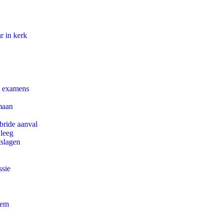
r in kerk
e examens
maan
bride aanval
 leeg
tslagen
ssie
eem