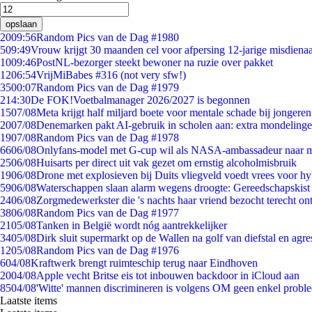
opslaan
20
09:56
Random Pics van de Dag #1980
5
09:49
Vrouw krijgt 30 maanden cel voor afpersing 12-jarige misdienaa
10
09:46
PostNL-bezorger steekt bewoner na ruzie over pakket
12
06:54
VrijMiBabes #316 (not very sfw!)
35
00:07
Random Pics van de Dag #1979
2
14:30
De FOK!Voetbalmanager 2026/2027 is begonnen
15
07/08
Meta krijgt half miljard boete voor mentale schade bij jongeren
20
07/08
Denemarken pakt AI-gebruik in scholen aan: extra mondeling
19
07/08
Random Pics van de Dag #1978
66
06/08
Onlyfans-model met G-cup wil als NASA-ambassadeur naar 
25
06/08
Huisarts per direct uit vak gezet om ernstig alcoholmisbruik
19
06/08
Drone met explosieven bij Duits vliegveld voedt vrees voor hy
59
06/08
Waterschappen slaan alarm wegens droogte: Gereedschapskist
24
06/08
Zorgmedewerkster die 's nachts haar vriend bezocht terecht on
38
06/08
Random Pics van de Dag #1977
21
05/08
Tanken in België wordt nóg aantrekkelijker
34
05/08
Dirk sluit supermarkt op de Wallen na golf van diefstal en agre
12
05/08
Random Pics van de Dag #1976
6
04/08
Kraftwerk brengt ruimteschip terug naar Eindhoven
20
04/08
Apple vecht Britse eis tot inbouwen backdoor in iCloud aan
85
04/08
'Witte' mannen discrimineren is volgens OM geen enkel probl
Laatste items