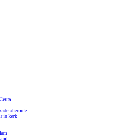
 Ceuta
kade olieroute
r in kerk
rdam
land