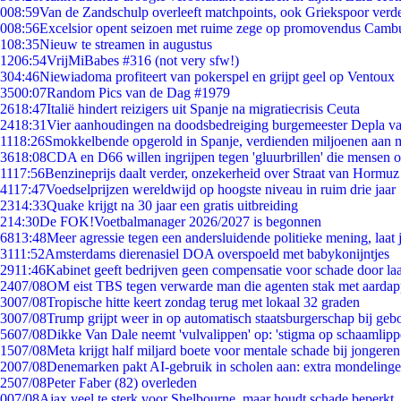
0
08:59
Van de Zandschulp overleeft matchpoints, ook Griekspoor verde
0
08:56
Excelsior opent seizoen met ruime zege op promovendus Camb
1
08:35
Nieuw te streamen in augustus
12
06:54
VrijMiBabes #316 (not very sfw!)
3
04:46
Niewiadoma profiteert van pokerspel en grijpt geel op Ventoux
35
00:07
Random Pics van de Dag #1979
26
18:47
Italië hindert reizigers uit Spanje na migratiecrisis Ceuta
24
18:31
Vier aanhoudingen na doodsbedreiging burgemeester Depla v
11
18:26
Smokkelbende opgerold in Spanje, verdienden miljoenen aan 
36
18:08
CDA en D66 willen ingrijpen tegen 'gluurbrillen' die mensen 
11
17:56
Benzineprijs daalt verder, onzekerheid over Straat van Hormuz b
41
17:47
Voedselprijzen wereldwijd op hoogste niveau in ruim drie jaar
23
14:33
Quake krijgt na 30 jaar een gratis uitbreiding
2
14:30
De FOK!Voetbalmanager 2026/2027 is begonnen
68
13:48
Meer agressie tegen een andersluidende politieke mening, laat j
31
11:52
Amsterdams dierenasiel DOA overspoeld met babykonijntjes
29
11:46
Kabinet geeft bedrijven geen compensatie voor schade door la
24
07/08
OM eist TBS tegen verwarde man die agenten stak met aardap
30
07/08
Tropische hitte keert zondag terug met lokaal 32 graden
30
07/08
Trump grijpt weer in op automatisch staatsburgerschap bij geb
56
07/08
Dikke Van Dale neemt 'vulvalippen' op: 'stigma op schaamlip
15
07/08
Meta krijgt half miljard boete voor mentale schade bij jongeren
20
07/08
Denemarken pakt AI-gebruik in scholen aan: extra mondeling
25
07/08
Peter Faber (82) overleden
0
07/08
Ajax veel te sterk voor Shelbourne, maar houdt schade beperkt