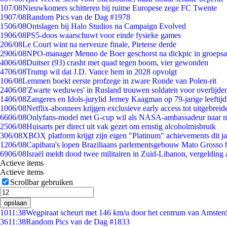
1
07/08
Nieuwkomers schitteren bij ruime Europese zege FC Twente
19
07/08
Random Pics van de Dag #1978
15
06/08
Ontslagen bij Halo Studios na Campaign Evolved
19
06/08
PS5-doos waarschuwt voor einde fysieke games
2
06/08
Le Court wint na nerveuze finale, Pieterse derde
29
06/08
NPO-manager Menno de Boer geschorst na dickpic in groeps
40
06/08
Duitser (93) crasht met quad tegen boom, vier gewonden
47
06/08
Trump wil dat J.D. Vance hem in 2028 opvolgt
1
06/08
Lemmen boekt eerste profzege in zware Ronde van Polen-rit
24
06/08
'Zwarte weduwes' in Rusland trouwen soldaten voor overlijden
14
06/08
Zangeres en Idols-jurylid Jerney Kaagman op 79-jarige leeftij
10
06/08
Netflix-abonnees krijgen exclusieve early access tot uitgebreid
66
06/08
Onlyfans-model met G-cup wil als NASA-ambassadeur naar 
25
06/08
Huisarts per direct uit vak gezet om ernstig alcoholmisbruik
3
06/08
XBOX platform krijgt zijn eigen "Platinum" achievements dit ja
12
06/08
Capibara's lopen Braziliaans parlementsgebouw Mato Grosso 
69
06/08
Israël meldt dood twee militairen in Zuid-Libanon, vergeldin
Actieve items
Actieve items
Scrollbar gebruiken
opslaan
10
11:38
Wegpiraat scheurt met 146 km/u door het centrum van Amste
36
11:38
Random Pics van de Dag #1833