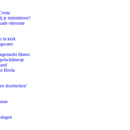
 Ceuta
j je intimideren?
kade olieroute
r in kerk
agwater
ongemerkt filmen
pelschilmesje
land
an Breda
pen doorbreken'
maan
tslagen