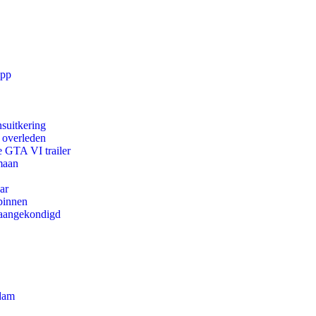
app
suitkering
d overleden
e GTA VI trailer
maan
ar
binnen
g aangekondigd
rdam