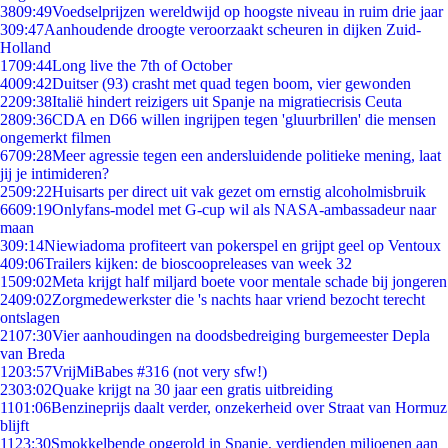
38
09:49
Voedselprijzen wereldwijd op hoogste niveau in ruim drie jaar
3
09:47
Aanhoudende droogte veroorzaakt scheuren in dijken Zuid-
Holland
17
09:44
Long live the 7th of October
40
09:42
Duitser (93) crasht met quad tegen boom, vier gewonden
22
09:38
Italië hindert reizigers uit Spanje na migratiecrisis Ceuta
28
09:36
CDA en D66 willen ingrijpen tegen 'gluurbrillen' die mensen
ongemerkt filmen
67
09:28
Meer agressie tegen een andersluidende politieke mening, laat
jij je intimideren?
25
09:22
Huisarts per direct uit vak gezet om ernstig alcoholmisbruik
66
09:19
Onlyfans-model met G-cup wil als NASA-ambassadeur naar
maan
3
09:14
Niewiadoma profiteert van pokerspel en grijpt geel op Ventoux
4
09:06
Trailers kijken: de bioscoopreleases van week 32
15
09:02
Meta krijgt half miljard boete voor mentale schade bij jongeren
24
09:02
Zorgmedewerkster die 's nachts haar vriend bezocht terecht
ontslagen
21
07:30
Vier aanhoudingen na doodsbedreiging burgemeester Depla
van Breda
12
03:57
VrijMiBabes #316 (not very sfw!)
23
03:02
Quake krijgt na 30 jaar een gratis uitbreiding
11
01:06
Benzineprijs daalt verder, onzekerheid over Straat van Hormuz
blijft
11
23:30
Smokkelbende opgerold in Spanje, verdienden miljoenen aan