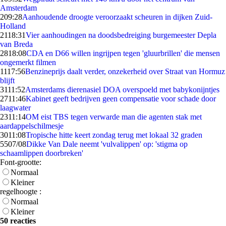
Amsterdam
2
09:28
Aanhoudende droogte veroorzaakt scheuren in dijken Zuid-
Holland
21
18:31
Vier aanhoudingen na doodsbedreiging burgemeester Depla
van Breda
28
18:08
CDA en D66 willen ingrijpen tegen 'gluurbrillen' die mensen
ongemerkt filmen
11
17:56
Benzineprijs daalt verder, onzekerheid over Straat van Hormuz
blijft
31
11:52
Amsterdams dierenasiel DOA overspoeld met babykonijntjes
27
11:46
Kabinet geeft bedrijven geen compensatie voor schade door
laagwater
23
11:14
OM eist TBS tegen verwarde man die agenten stak met
aardappelschilmesje
30
11:08
Tropische hitte keert zondag terug met lokaal 32 graden
55
07/08
Dikke Van Dale neemt 'vulvalippen' op: 'stigma op
schaamlippen doorbreken'
Font-grootte:
Normaal
Kleiner
regelhoogte :
Normaal
Kleiner
50 reacties