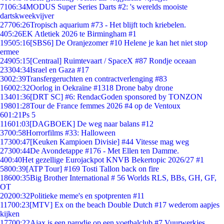
71
06:34
MODUS Super Series Darts #2: 's werelds mooiste
dartskweekvijver
277
06:26
Tropisch aquarium #73 - Het blijft toch kriebelen.
4
05:26
EK Atletiek 2026 te Birmingham #1
195
05:16
[SBS6] De Oranjezomer #10 Helene je kan het niet stop
ermee
249
05:15
[Centraal] Ruimtevaart / SpaceX #87 Rondje oceaan
233
04:34
Israel en Gaza #17
30
02:39
Transfergeruchten en contractverlenging #83
160
02:32
Oorlog in Oekraïne #1318 Drone baby drone
134
01:36
[DRT SC] #6: RendacGoden sponsored by TONZON
198
01:28
Tour de France femmes 2026 #4 op de Ventoux
6
01:21
Ps 5
116
01:03
[DAGBOEK] De weg naar balans #12
37
00:58
Horrorfilms #33: Halloween
173
00:47
[Keuken Kampioen Divisie] #44 Vitesse mag weg
273
00:44
De Avondetappe #176 - Met Ellen ten Damme.
4
00:40
Het gezellige Eurojackpot KNVB Bekertopic 2026/27 #1
58
00:39
[ATP Tour] #169 Tosti Tallon back on fire
186
00:35
Big Brother International # 56 Worlds RLS, BBs, GH, GF,
OT
202
00:32
Politieke meme's en spotprenten #11
117
00:23
[MTV] Ex on the beach Double Dutch #17 wederom aapjes
kijken
177
00:22
Ajax is een parodie op een voetbalclub #7 Vuurwerkjes