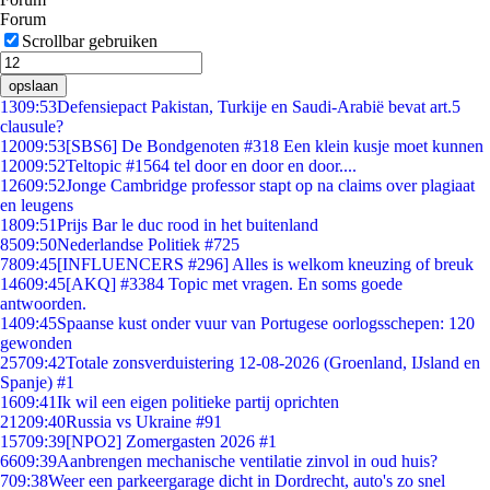
Forum
Scrollbar gebruiken
opslaan
13
09:53
Defensiepact Pakistan, Turkije en Saudi-Arabië bevat art.5
clausule?
120
09:53
[SBS6] De Bondgenoten #318 Een klein kusje moet kunnen
120
09:52
Teltopic #1564 tel door en door en door....
126
09:52
Jonge Cambridge professor stapt op na claims over plagiaat
en leugens
18
09:51
Prijs Bar le duc rood in het buitenland
85
09:50
Nederlandse Politiek #725
78
09:45
[INFLUENCERS #296] Alles is welkom kneuzing of breuk
146
09:45
[AKQ] #3384 Topic met vragen. En soms goede
antwoorden.
14
09:45
Spaanse kust onder vuur van Portugese oorlogsschepen: 120
gewonden
257
09:42
Totale zonsverduistering 12-08-2026 (Groenland, IJsland en
Spanje) #1
16
09:41
Ik wil een eigen politieke partij oprichten
212
09:40
Russia vs Ukraine #91
157
09:39
[NPO2] Zomergasten 2026 #1
66
09:39
Aanbrengen mechanische ventilatie zinvol in oud huis?
7
09:38
Weer een parkeergarage dicht in Dordrecht, auto's zo snel