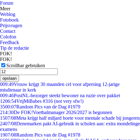
Forum
Meer
Weblog
Fotoboek
Prijsvragen
Contact
Colofon
Feedback
Tip de redactie
FOK!
FOK!
Scrollbar gebruiken
opslaan
0
09:49
Vrouw krijgt 30 maanden cel voor afpersing 12-jarige
misdienaar in kerk
0
09:46
PostNL-bezorger steekt bewoner na ruzie over pakket
12
06:54
VrijMiBabes #316 (not very sfw!)
35
00:07
Random Pics van de Dag #1979
2
14:30
De FOK!Voetbalmanager 2026/2027 is begonnen
15
07/08
Meta krijgt half miljard boete voor mentale schade bij jongeren
24
07/08
Denemarken pakt AI-gebruik in scholen aan: extra mondelinge
examens
19
07/08
Random Pics van de Dag #1978