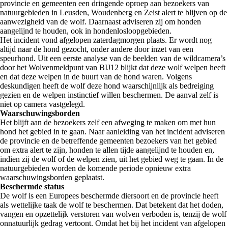
provincie en gemeenten een dringende oproep aan bezoekers van
natuurgebieden in Leusden, Woudenberg en Zeist alert te blijven op de
aanwezigheid van de wolf. Daarnaast adviseren zij om honden
aangelijnd te houden, ook in hondenlosloopgebieden.
Het incident vond afgelopen zaterdagmorgen plaats. Er wordt nog
altijd naar de hond gezocht, onder andere door inzet van een
speurhond. Uit een eerste analyse van de beelden van de wildcamera’s
door het Wolvenmeldpunt van BIJ12 blijkt dat deze wolf welpen heeft
en dat deze welpen in de buurt van de hond waren. Volgens
deskundigen heeft de wolf deze hond waarschijnlijk als bedreiging
gezien en de welpen instinctief willen beschermen. De aanval zelf is
niet op camera vastgelegd.
Waarschuwingsborden
Het blijft aan de bezoekers zelf een afweging te maken om met hun
hond het gebied in te gaan. Naar aanleiding van het incident adviseren
de provincie en de betreffende gemeenten bezoekers van het gebied
om extra alert te zijn, honden te allen tijde aangelijnd te houden en,
indien zij de wolf of de welpen zien, uit het gebied weg te gaan. In de
natuurgebieden worden de komende periode opnieuw extra
waarschuwingsborden geplaatst.
Beschermde status
De wolf is een Europees beschermde diersoort en de provincie heeft
als wettelijke taak de wolf te beschermen. Dat betekent dat het doden,
vangen en opzettelijk verstoren van wolven verboden is, tenzij de wolf
onnatuurlijk gedrag vertoont. Omdat het bij het incident van afgelopen