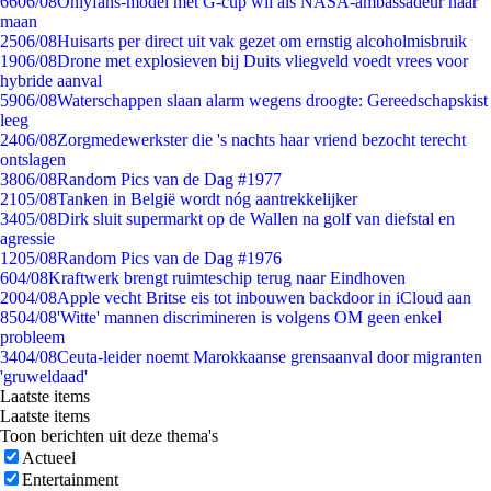
66
06/08
Onlyfans-model met G-cup wil als NASA-ambassadeur naar
maan
25
06/08
Huisarts per direct uit vak gezet om ernstig alcoholmisbruik
19
06/08
Drone met explosieven bij Duits vliegveld voedt vrees voor
hybride aanval
59
06/08
Waterschappen slaan alarm wegens droogte: Gereedschapskist
leeg
24
06/08
Zorgmedewerkster die 's nachts haar vriend bezocht terecht
ontslagen
38
06/08
Random Pics van de Dag #1977
21
05/08
Tanken in België wordt nóg aantrekkelijker
34
05/08
Dirk sluit supermarkt op de Wallen na golf van diefstal en
agressie
12
05/08
Random Pics van de Dag #1976
6
04/08
Kraftwerk brengt ruimteschip terug naar Eindhoven
20
04/08
Apple vecht Britse eis tot inbouwen backdoor in iCloud aan
85
04/08
'Witte' mannen discrimineren is volgens OM geen enkel
probleem
34
04/08
Ceuta-leider noemt Marokkaanse grensaanval door migranten
'gruweldaad'
Laatste items
Laatste items
Toon berichten uit deze thema's
Actueel
Entertainment