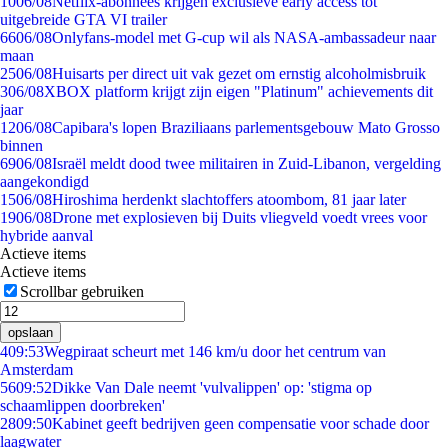
10
06/08
Netflix-abonnees krijgen exclusieve early access tot
uitgebreide GTA VI trailer
66
06/08
Onlyfans-model met G-cup wil als NASA-ambassadeur naar
maan
25
06/08
Huisarts per direct uit vak gezet om ernstig alcoholmisbruik
3
06/08
XBOX platform krijgt zijn eigen "Platinum" achievements dit
jaar
12
06/08
Capibara's lopen Braziliaans parlementsgebouw Mato Grosso
binnen
69
06/08
Israël meldt dood twee militairen in Zuid-Libanon, vergelding
aangekondigd
15
06/08
Hiroshima herdenkt slachtoffers atoombom, 81 jaar later
19
06/08
Drone met explosieven bij Duits vliegveld voedt vrees voor
hybride aanval
Actieve items
Actieve items
Scrollbar gebruiken
opslaan
4
09:53
Wegpiraat scheurt met 146 km/u door het centrum van
Amsterdam
56
09:52
Dikke Van Dale neemt 'vulvalippen' op: 'stigma op
schaamlippen doorbreken'
28
09:50
Kabinet geeft bedrijven geen compensatie voor schade door
laagwater