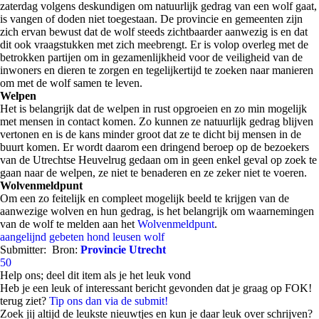
zaterdag volgens deskundigen om natuurlijk gedrag van een wolf gaat,
is vangen of doden niet toegestaan. De provincie en gemeenten zijn
zich ervan bewust dat de wolf steeds zichtbaarder aanwezig is en dat
dit ook vraagstukken met zich meebrengt. Er is volop overleg met de
betrokken partijen om in gezamenlijkheid voor de veiligheid van de
inwoners en dieren te zorgen en tegelijkertijd te zoeken naar manieren
om met de wolf samen te leven.
Welpen
Het is belangrijk dat de welpen in rust opgroeien en zo min mogelijk
met mensen in contact komen. Zo kunnen ze natuurlijk gedrag blijven
vertonen en is de kans minder groot dat ze te dicht bij mensen in de
buurt komen. Er wordt daarom een dringend beroep op de bezoekers
van de Utrechtse Heuvelrug gedaan om in geen enkel geval op zoek te
gaan naar de welpen, ze niet te benaderen en ze zeker niet te voeren.
Wolvenmeldpunt
Om een zo feitelijk en compleet mogelijk beeld te krijgen van de
aanwezige wolven en hun gedrag, is het belangrijk om waarnemingen
van de wolf te melden aan het
Wolvenmeldpunt
.
aangelijnd
gebeten
hond
leusen
wolf
Submitter:
Bron:
Provincie Utrecht
50
Help ons; deel dit item als je het leuk vond
Heb je een leuk of interessant bericht gevonden dat je graag op FOK!
terug ziet?
Tip ons dan via de submit!
Zoek jij altijd de leukste nieuwtjes en kun je daar leuk over schrijven?