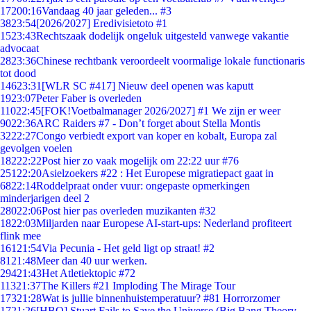
172
00:16
Vandaag 40 jaar geleden... #3
38
23:54
[2026/2027] Eredivisietoto #1
15
23:43
Rechtszaak dodelijk ongeluk uitgesteld vanwege vakantie
advocaat
28
23:36
Chinese rechtbank veroordeelt voormalige lokale functionaris
tot dood
146
23:31
[WLR SC #417] Nieuw deel openen was kaputt
19
23:07
Peter Faber is overleden
110
22:45
[FOK!Voetbalmanager 2026/2027] #1 We zijn er weer
90
22:36
ARC Raiders #7 - Don’t forget about Stella Montis
32
22:27
Congo verbiedt export van koper en kobalt, Europa zal
gevolgen voelen
182
22:22
Post hier zo vaak mogelijk om 22:22 uur #76
251
22:20
Asielzoekers #22 : Het Europese migratiepact gaat in
68
22:14
Roddelpraat onder vuur: ongepaste opmerkingen
minderjarigen deel 2
280
22:06
Post hier pas overleden muzikanten #32
18
22:03
Miljarden naar Europese AI-start-ups: Nederland profiteert
flink mee
161
21:54
Via Pecunia - Het geld ligt op straat! #2
81
21:48
Meer dan 40 uur werken.
294
21:43
Het Atletiektopic #72
113
21:37
The Killers #21 Imploding The Mirage Tour
173
21:28
Wat is jullie binnenhuistemperatuur? #81 Horrorzomer
17
21:26
[HBO] Stuart Fails to Save the Universe (Big Bang Theory