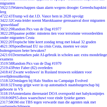
migranten
59
22:53
Waterschappen slaan alarm wegens droogte: Gereedschapskist
leeg
47
22:43
Trump wil dat J.D. Vance hem in 2028 opvolgt
34
22:32
Ceuta-leider noemt Marokkaanse grensaanval door migranten
'gruweldaad'
38
22:29
Random Pics van de Dag #1977
38
22:28
Spaanse politie: minstens tien voor terrorisme veroordeelden
onder migranten Ceuta
30
22:20
Tropische hitte keert zondag terug met lokaal 32 graden
46
21:30
Spoedberaad EU na crisis Ceuta, moeten we onze
buitengrenzen beter bewaken?
24
21:01
Denemarken pakt AI-gebruik in scholen aan: extra mondelinge
examens
35
19:58
Random Pics van de Dag #1979
25
19:43
Peter Faber (82) overleden
24
18:41
'Zwarte weduwes' in Rusland trouwen soldaten voor
overlijdensuitkering
15
18:32
Ontslagen bij Halo Studios na Campaign Evolved
30
18:32
Trump grijpt weer in op automatisch staatsburgerschap bij
geboorte in VS
31
18:19
Amsterdams dierenasiel DOA overspoeld met babykonijntjes
19
18:06
PS5-doos waarschuwt voor einde fysieke games
23
17:58
OM eist TBS tegen verwarde man die agenten stak met
aardappelschilmesje