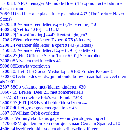
151
08:33
NPO-manager Menno de Boer (47) op non-actief stuurde
dick-pic rond
7
08:31
Draai hier alle platen in je platenkast #32 (The Torture Never
Stops)
202
08:30
Verander een letter expert (7lettereditie) #50
46
08:29
[Netflix #210] TUDUM
41
08:27
[Crowdfunding] #443 Rentestijgingen?
17
08:26
Verander één letter. Expert # 75 (8 letters)
52
08:24
Verander één letter: Expert #143 (9 letters)
145
08:23
Verander één letter: Expert #91 (10 letters)
124
08:23
[Het Officiële Steam Topic #201] Steamrolled
74
08:08
Afvallen met injecties #4
50
08:08
Eeuwig voortleven
120
08:03
Het RLS Social Media-topic #160 Zonder Kolonel!!
77
08:00
Techniekles verdwijnt uit onderbouw: maar half zo veel uren
als 2007
25
07:58
Op vakantie met (kleine) kinderen #30
106
07:55
[Breien] Deel 21, met zomerbreisels
11
07:55
Opmerkelijke foto's van Funda #243
186
07:53
[RTL] B&B vol liefde 6de seizoen #4
103
07:40
Het grote goedemorgen topic #3
18
07:39
William Orbit overleden
50
06:51
Woningtekort: dus ga je woningen slopen, logisch
147
06:38
Migranten breken door grens naar Ceuta in Spanje,l #10
46
06:34
Jezelf gelukkig voelen als vrijgezelle vijftiger