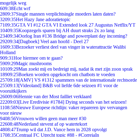
mogelijk weg
6
09:38
Echt wrf
28
09:37
Single mannen verplichtsingle moeders laten daten?
32
09:35
Het Hazy Jane adoratietopic
71
09:35
GTA VI #12 GTA VI Extended look 27 Augustus Netflix/YT
104
09:35
Koopzegels sparen bij AH duurt straks 2x zo lang
234
09:34
Oorlog Iran #136 Bridge and powerplant day incoming?
292
09:34
[Dagboek] Veel aan hoofd - Deel 27
16
09:33
Bezoeker verliest deel van vinger in waterattractie Walibi
Holland
9
09:31
Hoe hiermee om te gaan?
59
09:29
Magic mushrooms
101
09:29
Man zoekt mij en bedreigt mij, nadat ik met zijn zoon sprak
189
09:25
Boeken worden opgekocht om chatbots te voeden
257
09:18
[AMV] VS #1312 spammers van de internationale rechtsorde
255
09:13
[Videoland] B&B vol liefde 6de seizoen #1 voor de
vooruitkijkers
260
09:06
Hennie van der Most failliet verklaard
222
09:03
[Live Eredivisie #1784] Dying seconds van het seizoen!
11
08:58
Nieuwe Europese richtlijn: vaker repareren ipv vervangen
voor nieuw
94
08:56
Vrouwen willen geen man meer #30
226
08:48
Nederland stevent af op watertekort
48
08:47
Trump wil dat J.D. Vance hem in 2028 opvolgt
17
08:35
Centraal FC Utrecht topic #88 - #CorreiaIn