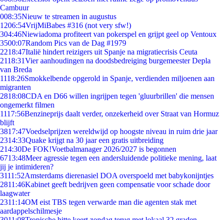
Cambuur
0
08:35
Nieuw te streamen in augustus
12
06:54
VrijMiBabes #316 (not very sfw!)
3
04:46
Niewiadoma profiteert van pokerspel en grijpt geel op Ventoux
35
00:07
Random Pics van de Dag #1979
22
18:47
Italië hindert reizigers uit Spanje na migratiecrisis Ceuta
21
18:31
Vier aanhoudingen na doodsbedreiging burgemeester Depla
van Breda
11
18:26
Smokkelbende opgerold in Spanje, verdienden miljoenen aan
migranten
28
18:08
CDA en D66 willen ingrijpen tegen 'gluurbrillen' die mensen
ongemerkt filmen
11
17:56
Benzineprijs daalt verder, onzekerheid over Straat van Hormuz
blijft
38
17:47
Voedselprijzen wereldwijd op hoogste niveau in ruim drie jaar
23
14:33
Quake krijgt na 30 jaar een gratis uitbreiding
2
14:30
De FOK!Voetbalmanager 2026/2027 is begonnen
67
13:48
Meer agressie tegen een andersluidende politieke mening, laat
jij je intimideren?
31
11:52
Amsterdams dierenasiel DOA overspoeld met babykonijntjes
28
11:46
Kabinet geeft bedrijven geen compensatie voor schade door
laagwater
23
11:14
OM eist TBS tegen verwarde man die agenten stak met
aardappelschilmesje
30
11:08
Tropische hitte keert zondag terug met lokaal 32 graden