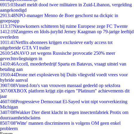
69
15:03
Israël meldt dood twee militairen in Zuid-Libanon, vergelding
aangekondigd
29
13:48
NPO-manager Menno de Boer geschorst na dickpic in
groepsapp
1
13:37
Nieuwkomers schitteren bij ruime Europese zege FC Twente
14
12:19
Zangeres en Idols-jurylid Jerney Kaagman op 79-jarige leeftijd
overleden
10
11:41
Netflix-abonnees krijgen exclusieve early access tot
uitgebreide GTA VI trailer
26
10:54
NAVO zet wegens Russische provocatie 250% meer
gevechtsvliegtuigen in
14
10:46
Accell, moederbedrijf Sparta en Batavus, vraagt uitstel van
betaling aan
19
10:44
Drone met explosieven bij Duits vliegveld voedt vrees voor
hybride aanval
39
07/08
Vinted-foto's van vrouwen massaal gedeeld op seksfora
3
07/08
XBOX platform krijgt zijn eigen "Platinum" achievements dit
jaar
46
07/08
Progressieve Democraat El-Sayed wint nipt voorverkiezing
Michigan
34
07/08
Wakker Dier dient klacht in tegen insectenfabriek Protix om
duurzaamheidsclaims
85
07/08
'Witte' mannen discrimineren is volgens OM geen enkel
probleem
Forum