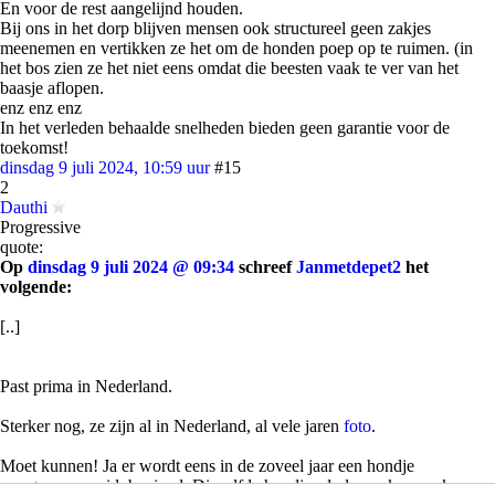
En voor de rest aangelijnd houden.
Bij ons in het dorp blijven mensen ook structureel geen zakjes
meenemen en vertikken ze het om de honden poep op te ruimen. (in
het bos zien ze het niet eens omdat die beesten vaak te ver van het
baasje aflopen.
enz enz enz
In het verleden behaalde snelheden bieden geen garantie voor de
toekomst!
dinsdag 9 juli 2024, 10:59 uur
#15
2
Dauthi
Progressive
quote:
Op
dinsdag 9 juli 2024 @ 09:34
schreef
Janmetdepet2
het
volgende:
[..]
Past prima in Nederland.
Sterker nog, ze zijn al in Nederland, al vele jaren
foto
.
Moet kunnen! Ja er wordt eens in de zoveel jaar een hondje
meegenomen oid, boeiend. Diezelfde hondjes doden ook zovaak