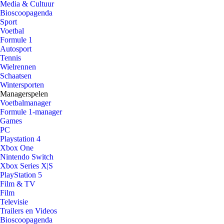
Media & Cultuur
Bioscoopagenda
Sport
Voetbal
Formule 1
Autosport
Tennis
Wielrennen
Schaatsen
Wintersporten
Managerspelen
Voetbalmanager
Formule 1-manager
Games
PC
Playstation 4
Xbox One
Nintendo Switch
Xbox Series X|S
PlayStation 5
Film & TV
Film
Televisie
Trailers en Videos
Bioscoopagenda