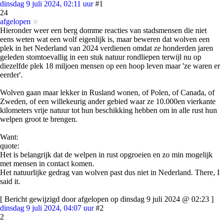
dinsdag 9 juli 2024, 02:11 uur
#1
24
afgelopen
Hieronder weer een berg domme reacties van stadsmensen die niet
eens weten wat een wolf eigenlijk is, maar beweren dat wolven een
plek in het Nederland van 2024 verdienen omdat ze honderden jaren
geleden stomtoevallig in een stuk natuur rondliepen terwijl nu op
diezelfde plek 18 miljoen mensen op een hoop leven maar 'ze waren er
eerder'.
Wolven gaan maar lekker in Rusland wonen, of Polen, of Canada, of
Zweden, of een willekeurig ander gebied waar ze 10.000en vierkante
kilometers vrije natuur tot hun beschikking hebben om in alle rust hun
welpen groot te brengen.
Want:
quote:
Het is belangrijk dat de welpen in rust opgroeien en zo min mogelijk
met mensen in contact komen.
Het natuurlijke gedrag van wolven past dus niet in Nederland. There, I
said it.
[ Bericht gewijzigd door afgelopen op dinsdag 9 juli 2024 @ 02:23 ]
dinsdag 9 juli 2024, 04:07 uur
#2
2