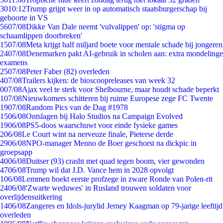
30
10:12
Trump grijpt weer in op automatisch staatsburgerschap bij
geboorte in VS
56
07/08
Dikke Van Dale neemt 'vulvalippen' op: 'stigma op
schaamlippen doorbreken'
15
07/08
Meta krijgt half miljard boete voor mentale schade bij jongeren
24
07/08
Denemarken pakt AI-gebruik in scholen aan: extra mondelinge
examens
25
07/08
Peter Faber (82) overleden
4
07/08
Trailers kijken: de bioscoopreleases van week 32
0
07/08
Ajax veel te sterk voor Shelbourne, maar houdt schade beperkt
1
07/08
Nieuwkomers schitteren bij ruime Europese zege FC Twente
19
07/08
Random Pics van de Dag #1978
15
06/08
Ontslagen bij Halo Studios na Campaign Evolved
19
06/08
PS5-doos waarschuwt voor einde fysieke games
2
06/08
Le Court wint na nerveuze finale, Pieterse derde
29
06/08
NPO-manager Menno de Boer geschorst na dickpic in
groepsapp
40
06/08
Duitser (93) crasht met quad tegen boom, vier gewonden
47
06/08
Trump wil dat J.D. Vance hem in 2028 opvolgt
1
06/08
Lemmen boekt eerste profzege in zware Ronde van Polen-rit
24
06/08
'Zwarte weduwes' in Rusland trouwen soldaten voor
overlijdensuitkering
14
06/08
Zangeres en Idols-jurylid Jerney Kaagman op 79-jarige leeftijd
overleden