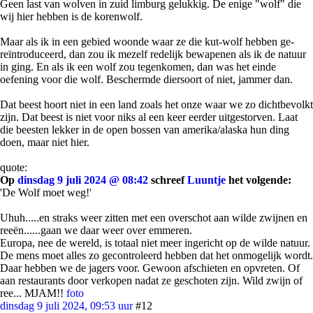
Geen last van wolven in zuid limburg gelukkig. De enige "wolf" die
wij hier hebben is de korenwolf.
Maar als ik in een gebied woonde waar ze die kut-wolf hebben ge-
reïntroduceerd, dan zou ik mezelf redelijk bewapenen als ik de natuur
in ging. En als ik een wolf zou tegenkomen, dan was het einde
oefening voor die wolf. Beschermde diersoort of niet, jammer dan.
Dat beest hoort niet in een land zoals het onze waar we zo dichtbevolkt
zijn. Dat beest is niet voor niks al een keer eerder uitgestorven. Laat
die beesten lekker in de open bossen van amerika/alaska hun ding
doen, maar niet hier.
quote:
Op
dinsdag 9 juli 2024 @ 08:42
schreef
Luuntje
het volgende:
'De Wolf moet weg!'
Uhuh.....en straks weer zitten met een overschot aan wilde zwijnen en
reeën......gaan we daar weer over emmeren.
Europa, nee de wereld, is totaal niet meer ingericht op de wilde natuur.
De mens moet alles zo gecontroleerd hebben dat het onmogelijk wordt.
Daar hebben we de jagers voor. Gewoon afschieten en opvreten. Of
aan restaurants door verkopen nadat ze geschoten zijn. Wild zwijn of
ree... MJAM!!
foto
dinsdag 9 juli 2024, 09:53 uur
#12