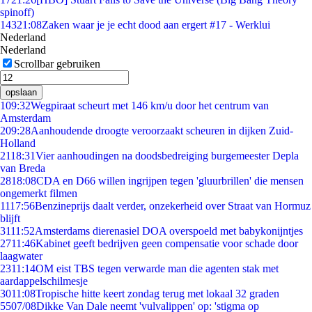
spinoff)
143
21:08
Zaken waar je je echt dood aan ergert #17 - Werklui
Nederland
Nederland
Scrollbar gebruiken
opslaan
1
09:32
Wegpiraat scheurt met 146 km/u door het centrum van
Amsterdam
2
09:28
Aanhoudende droogte veroorzaakt scheuren in dijken Zuid-
Holland
21
18:31
Vier aanhoudingen na doodsbedreiging burgemeester Depla
van Breda
28
18:08
CDA en D66 willen ingrijpen tegen 'gluurbrillen' die mensen
ongemerkt filmen
11
17:56
Benzineprijs daalt verder, onzekerheid over Straat van Hormuz
blijft
31
11:52
Amsterdams dierenasiel DOA overspoeld met babykonijntjes
27
11:46
Kabinet geeft bedrijven geen compensatie voor schade door
laagwater
23
11:14
OM eist TBS tegen verwarde man die agenten stak met
aardappelschilmesje
30
11:08
Tropische hitte keert zondag terug met lokaal 32 graden
55
07/08
Dikke Van Dale neemt 'vulvalippen' op: 'stigma op