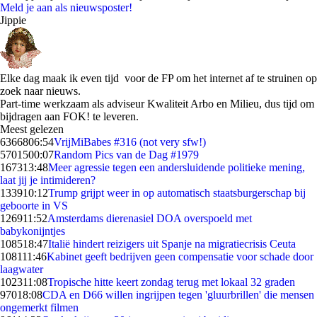
Meld je aan als nieuwsposter!
Jippie
Elke dag maak ik even tijd voor de FP om het internet af te struinen op
zoek naar nieuws.
Part-time werkzaam als adviseur Kwaliteit Arbo en Milieu, dus tijd om
bijdragen aan FOK! te leveren.
Meest gelezen
63668
06:54
VrijMiBabes #316 (not very sfw!)
57015
00:07
Random Pics van de Dag #1979
1673
13:48
Meer agressie tegen een andersluidende politieke mening,
laat jij je intimideren?
1339
10:12
Trump grijpt weer in op automatisch staatsburgerschap bij
geboorte in VS
1269
11:52
Amsterdams dierenasiel DOA overspoeld met
babykonijntjes
1085
18:47
Italië hindert reizigers uit Spanje na migratiecrisis Ceuta
1081
11:46
Kabinet geeft bedrijven geen compensatie voor schade door
laagwater
1023
11:08
Tropische hitte keert zondag terug met lokaal 32 graden
970
18:08
CDA en D66 willen ingrijpen tegen 'gluurbrillen' die mensen
ongemerkt filmen