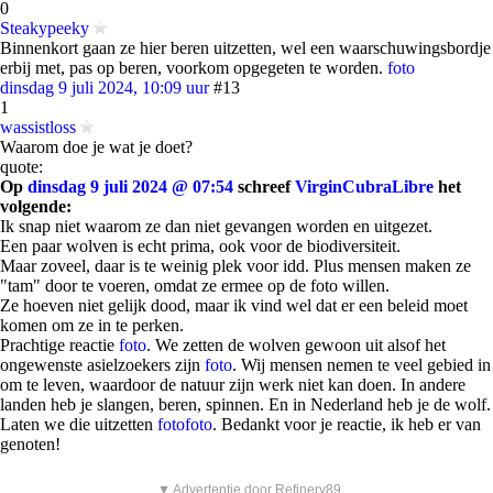
0
Steakypeeky
Binnenkort gaan ze hier beren uitzetten, wel een waarschuwingsbordje
erbij met, pas op beren, voorkom opgegeten te worden.
foto
dinsdag 9 juli 2024, 10:09 uur
#13
1
wassistloss
Waarom doe je wat je doet?
quote:
Op
dinsdag 9 juli 2024 @ 07:54
schreef
VirginCubraLibre
het
volgende:
Ik snap niet waarom ze dan niet gevangen worden en uitgezet.
Een paar wolven is echt prima, ook voor de biodiversiteit.
Maar zoveel, daar is te weinig plek voor idd. Plus mensen maken ze
"tam" door te voeren, omdat ze ermee op de foto willen.
Ze hoeven niet gelijk dood, maar ik vind wel dat er een beleid moet
komen om ze in te perken.
Prachtige reactie
foto
. We zetten de wolven gewoon uit alsof het
ongewenste asielzoekers zijn
foto
. Wij mensen nemen te veel gebied in
om te leven, waardoor de natuur zijn werk niet kan doen. In andere
landen heb je slangen, beren, spinnen. En in Nederland heb je de wolf.
Laten we die uitzetten
foto
foto
. Bedankt voor je reactie, ik heb er van
genoten!
▼ Advertentie door Refinery89