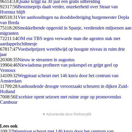
961
14:33
Quake krijgt na 30 jaar een gratis uitbreiding
923
17:56
Benzineprijs daalt verder, onzekerheid over Straat van
Hormuz blijft
805
18:31
Vier aanhoudingen na doodsbedreiging burgemeester Depla
van Breda
751
18:26
Smokkelbende opgerold in Spanje, verdienden miljoenen aan
migranten
722
11:14
OM eist TBS tegen verwarde man die agenten stak met
aardappelschilmesje
678
17:47
Voedselprijzen wereldwijd op hoogste niveau in ruim drie
jaar
203
08:35
Nieuw te streamen in augustus
199
04:46
Niewiadoma profiteert van pokerspel en grijpt geel op
Ventoux
141
09:32
Wegpiraat scheurt met 146 km/u door het centrum van
Amsterdam
117
09:28
Aanhoudende droogte veroorzaakt scheuren in dijken Zuid-
Holland
70
08:56
Excelsior opent seizoen met ruime zege op promovendus
Cambuur
▼ Advertentie door Refinery89
Lees ook
1
09:32
Wegpiraat scheurt met 146 km/u door het centrum van