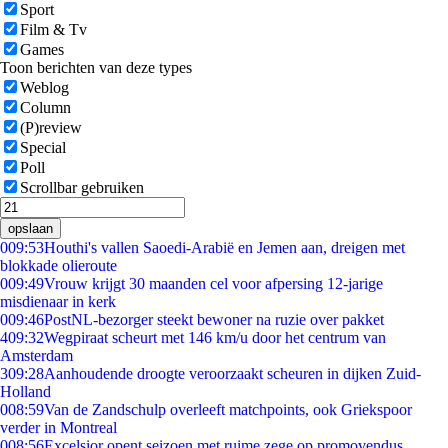
Sport
Film & Tv
Games
Toon berichten van deze types
Weblog
Column
(P)review
Special
Poll
Scrollbar gebruiken
opslaan
0
09:53
Houthi's vallen Saoedi-Arabië en Jemen aan, dreigen met
blokkade olieroute
0
09:49
Vrouw krijgt 30 maanden cel voor afpersing 12-jarige
misdienaar in kerk
0
09:46
PostNL-bezorger steekt bewoner na ruzie over pakket
4
09:32
Wegpiraat scheurt met 146 km/u door het centrum van
Amsterdam
3
09:28
Aanhoudende droogte veroorzaakt scheuren in dijken Zuid-
Holland
0
08:59
Van de Zandschulp overleeft matchpoints, ook Griekspoor
verder in Montreal
0
08:56
Excelsior opent seizoen met ruime zege op promovendus