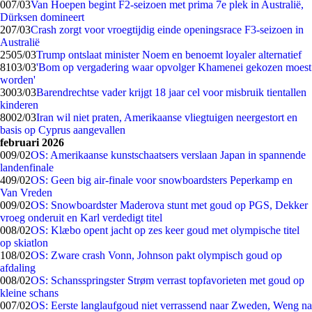
0
07/03
Van Hoepen begint F2-seizoen met prima 7e plek in Australië,
Dürksen domineert
2
07/03
Crash zorgt voor vroegtijdig einde openingsrace F3-seizoen in
Australië
25
05/03
Trump ontslaat minister Noem en benoemt loyaler alternatief
81
03/03
'Bom op vergadering waar opvolger Khamenei gekozen moest
worden'
30
03/03
Barendrechtse vader krijgt 18 jaar cel voor misbruik tientallen
kinderen
80
02/03
Iran wil niet praten, Amerikaanse vliegtuigen neergestort en
basis op Cyprus aangevallen
februari 2026
0
09/02
OS: Amerikaanse kunstschaatsers verslaan Japan in spannende
landenfinale
4
09/02
OS: Geen big air-finale voor snowboardsters Peperkamp en
Van Vreden
0
09/02
OS: Snowboardster Maderova stunt met goud op PGS, Dekker
vroeg onderuit en Karl verdedigt titel
0
08/02
OS: Klæbo opent jacht op zes keer goud met olympische titel
op skiatlon
1
08/02
OS: Zware crash Vonn, Johnson pakt olympisch goud op
afdaling
0
08/02
OS: Schansspringster Strøm verrast topfavorieten met goud op
kleine schans
0
07/02
OS: Eerste langlaufgoud niet verrassend naar Zweden, Weng na