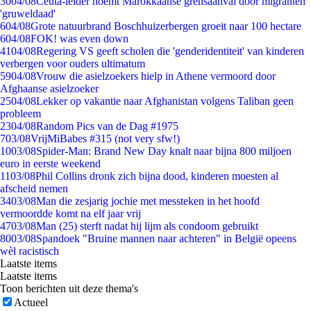
30
04/08
Ceuta-leider noemt Marokkaanse grensaanval door migranten
'gruweldaad'
6
04/08
Grote natuurbrand Boschhuizerbergen groeit naar 100 hectare
6
04/08
FOK! was even down
41
04/08
Regering VS geeft scholen die 'genderidentiteit' van kinderen
verbergen voor ouders ultimatum
59
04/08
Vrouw die asielzoekers hielp in Athene vermoord door
Afghaanse asielzoeker
25
04/08
Lekker op vakantie naar Afghanistan volgens Taliban geen
probleem
23
04/08
Random Pics van de Dag #1975
7
03/08
VrijMiBabes #315 (not very sfw!)
10
03/08
Spider-Man: Brand New Day knalt naar bijna 800 miljoen
euro in eerste weekend
11
03/08
Phil Collins dronk zich bijna dood, kinderen moesten al
afscheid nemen
34
03/08
Man die zesjarig jochie met messteken in het hoofd
vermoordde komt na elf jaar vrij
47
03/08
Man (25) sterft nadat hij lijm als condoom gebruikt
80
03/08
Spandoek "Bruine mannen naar achteren" in België opeens
wèl racistisch
Laatste items
Laatste items
Toon berichten uit deze thema's
Actueel