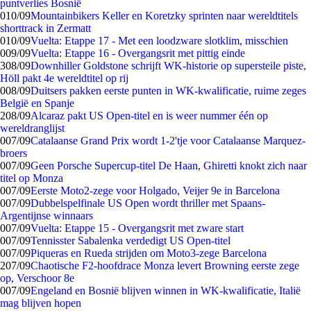
puntverlies Bosnië
0
10/09
Mountainbikers Keller en Koretzky sprinten naar wereldtitels
shorttrack in Zermatt
0
10/09
Vuelta: Etappe 17 - Met een loodzware slotklim, misschien
0
09/09
Vuelta: Etappe 16 - Overgangsrit met pittig einde
3
08/09
Downhiller Goldstone schrijft WK-historie op supersteile piste,
Höll pakt 4e wereldtitel op rij
0
08/09
Duitsers pakken eerste punten in WK-kwalificatie, ruime zeges
België en Spanje
2
08/09
Alcaraz pakt US Open-titel en is weer nummer één op
wereldranglijst
0
07/09
Catalaanse Grand Prix wordt 1-2'tje voor Catalaanse Marquez-
broers
0
07/09
Geen Porsche Supercup-titel De Haan, Ghiretti knokt zich naar
titel op Monza
0
07/09
Eerste Moto2-zege voor Holgado, Veijer 9e in Barcelona
0
07/09
Dubbelspelfinale US Open wordt thriller met Spaans-
Argentijnse winnaars
0
07/09
Vuelta: Etappe 15 - Overgangsrit met zware start
0
07/09
Tennisster Sabalenka verdedigt US Open-titel
0
07/09
Piqueras en Rueda strijden om Moto3-zege Barcelona
2
07/09
Chaotische F2-hoofdrace Monza levert Browning eerste zege
op, Verschoor 8e
0
07/09
Engeland en Bosnië blijven winnen in WK-kwalificatie, Italië
mag blijven hopen