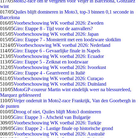
1
17/05
Moto2-race om te vergeten voor Veijer in Barcelona, Gonzalez
wint
0
17/05
Quiles blijft domineren in Moto3, top-3 binnen 0,1 seconde in
Barcelona
0
16/05
Voorbeschouwing WK voetbal 2026: Zweden
0
16/05
Giro: Etappe 8 - Tijd voor de aanvallers?
0
15/05
Voorbeschouwing WK voetbal 2026: Japan
0
15/05
Giro: Etappe 7 - Monsterrit met een loodzware slotklim
12
14/05
Voorbeschouwing WK voetbal 2026: Nederland
1
14/05
Giro: Etappe 6 - Gevaarlijke finale in Napels
2
13/05
Voorbeschouwing WK voetbal 2026: Ecuador
1
13/05
Giro: Etappe 5 - Zeiknat en loodzwaar
3
12/05
Voorbeschouwing WK voetbal 2026: Ivoorkust
0
12/05
Giro: Etappe 4 - Gearriveerd in Italië
6
11/05
Voorbeschouwing WK voetbal 2026: Curaçao
5
10/05
Voorbeschouwing WK voetbal 2026: Duitsland
1
10/05
MotoGP-coureur Martin wint eindelijk weer na blessureleed,
Marquez geblesseerd
1
10/05
Veijer onderuit in Moto2-race Frankrijk, Van den Goorbergh in
de punten
0
10/05
Droog of niet, Quiles blijft Moto3 domineren
1
10/05
Giro: Etappe 3 - Afscheid van Bulgarije
3
09/05
Voorbeschouwing WK voetbal 2026: Turkije
1
09/05
Giro: Etappe 2 - Lastige finale op historische grond
0
08/05
Voorbeschouwing WK voetbal 2026: Australië