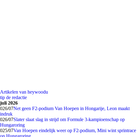
Artikelen van heywoodu
tip de redactie
juli 2026
0
26/07
Net geen F2-podium Van Hoepen in Hongarije, Leon maakt
indruk
0
26/07
Slater slaat slag in strijd om Formule 3-kampioenschap op
Hungaroring
0
25/07
Van Hoepen eindelijk weer op F2-podium, Mini wint sprintrace
op Hungaroring