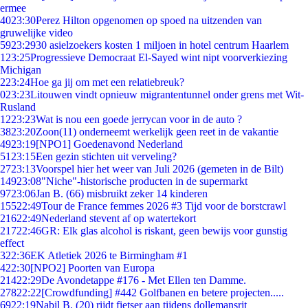
ermee
40
23:30
Perez Hilton opgenomen op spoed na uitzenden van
gruwelijke video
59
23:29
30 asielzoekers kosten 1 miljoen in hotel centrum Haarlem
1
23:25
Progressieve Democraat El-Sayed wint nipt voorverkiezing
Michigan
2
23:24
Hoe ga jij om met een relatiebreuk?
0
23:23
Litouwen vindt opnieuw migrantentunnel onder grens met Wit-
Rusland
12
23:23
Wat is nou een goede jerrycan voor in de auto ?
38
23:20
Zoon(11) onderneemt werkelijk geen reet in de vakantie
49
23:19
[NPO1] Goedenavond Nederland
51
23:15
Een gezin stichten uit verveling?
27
23:13
Voorspel hier het weer van Juli 2026 (gemeten in de Bilt)
149
23:08
"Niche"-historische producten in de supermarkt
97
23:06
Jan B. (66) misbruikt zeker 14 kinderen
155
22:49
Tour de France femmes 2026 #3 Tijd voor de borstcrawl
216
22:49
Nederland stevent af op watertekort
217
22:46
GR: Elk glas alcohol is riskant, geen bewijs voor gunstig
effect
3
22:36
EK Atletiek 2026 te Birmingham #1
4
22:30
[NPO2] Poorten van Europa
214
22:29
De Avondetappe #176 - Met Ellen ten Damme.
278
22:22
[Crowdfunding] #442 Golfbanen en betere projecten.....
69
22:19
Nabil B. (20) rijdt fietser aan tijdens dollemansrit