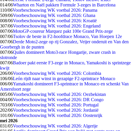
0
14/06
Wharton en Naël pakken Formule 3-zeges in Barcelona
1
10/06
Voorbeschouwing WK voetbal 2026: Panama
5
09/06
Voorbeschouwing WK voetbal 2026: Ghana
0
08/06
Voorbeschouwing WK voetbal 2026: Kroatië
3
07/06
Voorbeschouwing WK voetbal 2026: Engeland
0
07/06
MotoGP-coureur Marquez pakt 100e Grand Prix-zege
0
07/06
Tsolov de beste in F2-hoofdrace Monaco, Van Hoepen 12e
0
07/06
Derde Moto2-zege op rij Gonzalez, Veijer onderuit en Van den
Goorbergh in de punten
0
07/06
Quiles domineert Moto3-race Hongarije, zware crash in
slotronde
0
07/06
Badoer pakt eerste F3-zege in Monaco, Yamakoshi is sprintzege
kwijt
2
06/06
Voorbeschouwing WK voetbal 2026: Colombia
1
06/06
León rijdt naar winst in gezapige F2-sprintrace Monaco
0
06/06
Yamakoshi domineert F3-sprintrace in Monaco en schenkt Van
Amersfoort zege
0
05/06
Voorbeschouwing WK voetbal 2026: Oezbekistan
0
04/06
Voorbeschouwing WK voetbal 2026: DR Congo
7
03/06
Voorbeschouwing WK voetbal 2026: Portugal
2
02/06
Voorbeschouwing WK voetbal 2026: Jordanië
1
01/06
Voorbeschouwing WK voetbal 2026: Oostenrijk
mei 2026
0
31/05
Voorbeschouwing WK voetbal 2026: Algerije