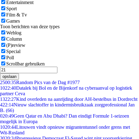
Entertainment
Sport
Film & Tv
Games
Toon berichten van deze types
Weblog
Column
(P)review
Special
Poll
Scrollbar gebruiken
opslaan
25
00:35
Random Pics van de Dag #1977
10
22:40
Datalek bij Bol en de Bijenkorf na cyberaanval op logistiek
partner Ceva
13
22:27
Kind overleden na aanrijding door AH-bestelbus in Dordrecht
4
22:14
Nieuw slachtoffer in kindermisbruikzaak zorgprofessional Jan
B. (66)
0
20:49
Geen Qatar en Abu Dhabi? Dan eindigt Formule 1-seizoen
mogelijk in Europa
10
20:44
Litouwen vindt opnieuw migrantentunnel onder grens met
Wit-Rusland
30
20:34
Progressieve Democraat El-Sayed wint nipt voorverkiezing