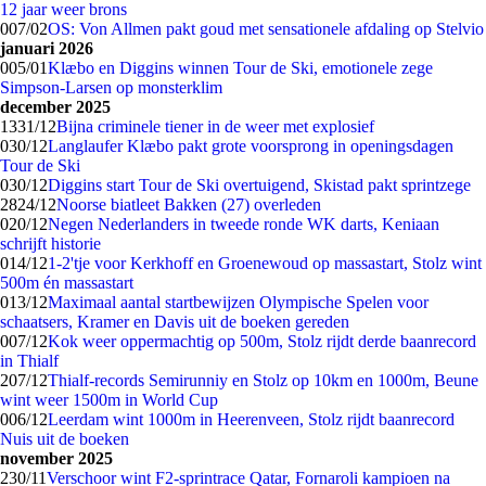
12 jaar weer brons
0
07/02
OS: Von Allmen pakt goud met sensationele afdaling op Stelvio
januari 2026
0
05/01
Klæbo en Diggins winnen Tour de Ski, emotionele zege
Simpson-Larsen op monsterklim
december 2025
13
31/12
Bijna criminele tiener in de weer met explosief
0
30/12
Langlaufer Klæbo pakt grote voorsprong in openingsdagen
Tour de Ski
0
30/12
Diggins start Tour de Ski overtuigend, Skistad pakt sprintzege
28
24/12
Noorse biatleet Bakken (27) overleden
0
20/12
Negen Nederlanders in tweede ronde WK darts, Keniaan
schrijft historie
0
14/12
1-2'tje voor Kerkhoff en Groenewoud op massastart, Stolz wint
500m én massastart
0
13/12
Maximaal aantal startbewijzen Olympische Spelen voor
schaatsers, Kramer en Davis uit de boeken gereden
0
07/12
Kok weer oppermachtig op 500m, Stolz rijdt derde baanrecord
in Thialf
2
07/12
Thialf-records Semirunniy en Stolz op 10km en 1000m, Beune
wint weer 1500m in World Cup
0
06/12
Leerdam wint 1000m in Heerenveen, Stolz rijdt baanrecord
Nuis uit de boeken
november 2025
2
30/11
Verschoor wint F2-sprintrace Qatar, Fornaroli kampioen na