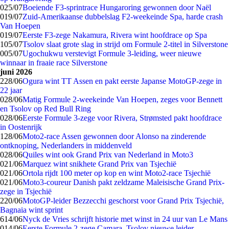
0
25/07
Boeiende F3-sprintrace Hungaroring gewonnen door Naël
0
19/07
Zuid-Amerikaanse dubbelslag F2-weekeinde Spa, harde crash
Van Hoepen
0
19/07
Eerste F3-zege Nakamura, Rivera wint hoofdrace op Spa
1
05/07
Tsolov slaat grote slag in strijd om Formule 2-titel in Silverstone
0
05/07
Ugochukwu verstevigt Formule 3-leiding, weer nieuwe
winnaar in fraaie race Silverstone
juni 2026
2
28/06
Ogura wint TT Assen en pakt eerste Japanse MotoGP-zege in
22 jaar
0
28/06
Matig Formule 2-weekeinde Van Hoepen, zeges voor Bennett
en Tsolov op Red Bull Ring
0
28/06
Eerste Formule 3-zege voor Rivera, Strømsted pakt hoofdrace
in Oostenrijk
1
28/06
Moto2-race Assen gewonnen door Alonso na zinderende
ontknoping, Nederlanders in middenveld
0
28/06
Quiles wint ook Grand Prix van Nederland in Moto3
0
21/06
Marquez wint snikhete Grand Prix van Tsjechië
0
21/06
Ortola rijdt 100 meter op kop en wint Moto2-race Tsjechië
0
21/06
Moto3-coureur Danish pakt zeldzame Maleisische Grand Prix-
zege in Tsjechië
2
20/06
MotoGP-leider Bezzecchi geschorst voor Grand Prix Tsjechië,
Bagnaia wint sprint
6
14/06
Nyck de Vries schrijft historie met winst in 24 uur van Le Mans
0
14/06
Eerste Formule 2-zege Camara, Tsolov nieuwe leider