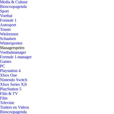
Media & Cultuur
Bioscoopagenda
Sport
Voetbal
Formule 1
Autosport
Tennis
Wielrennen
Schaatsen
Wintersporten
Managerspelen
Voetbalmanager
Formule 1-manager
Games
PC
Playstation 4
Xbox One
Nintendo Switch
Xbox Series X|S
PlayStation 5
Film & TV
Film
Televisie
Trailers en Videos
Bioscoopagenda