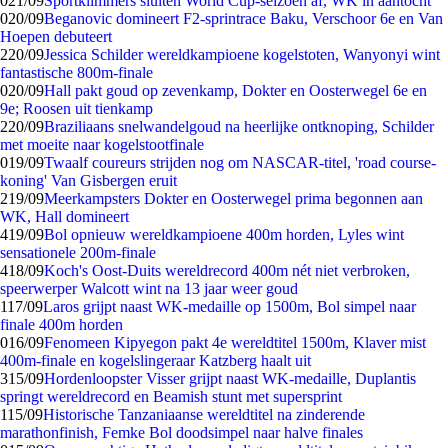
0
21/09
Sportklimmers sluiten World Cup-seizoen af, WK in aantocht
0
20/09
Beganovic domineert F2-sprintrace Baku, Verschoor 6e en Van
Hoepen debuteert
2
20/09
Jessica Schilder wereldkampioene kogelstoten, Wanyonyi wint
fantastische 800m-finale
0
20/09
Hall pakt goud op zevenkamp, Dokter en Oosterwegel 6e en
9e; Roosen uit tienkamp
2
20/09
Braziliaans snelwandelgoud na heerlijke ontknoping, Schilder
met moeite naar kogelstootfinale
0
19/09
Twaalf coureurs strijden nog om NASCAR-titel, 'road course-
koning' Van Gisbergen eruit
2
19/09
Meerkampsters Dokter en Oosterwegel prima begonnen aan
WK, Hall domineert
4
19/09
Bol opnieuw wereldkampioene 400m horden, Lyles wint
sensationele 200m-finale
4
18/09
Koch's Oost-Duits wereldrecord 400m nét niet verbroken,
speerwerper Walcott wint na 13 jaar weer goud
1
17/09
Laros grijpt naast WK-medaille op 1500m, Bol simpel naar
finale 400m horden
0
16/09
Fenomeen Kipyegon pakt 4e wereldtitel 1500m, Klaver mist
400m-finale en kogelslingeraar Katzberg haalt uit
3
15/09
Hordenloopster Visser grijpt naast WK-medaille, Duplantis
springt wereldrecord en Beamish stunt met supersprint
1
15/09
Historische Tanzaniaanse wereldtitel na zinderende
marathonfinish, Femke Bol doodsimpel naar halve finales