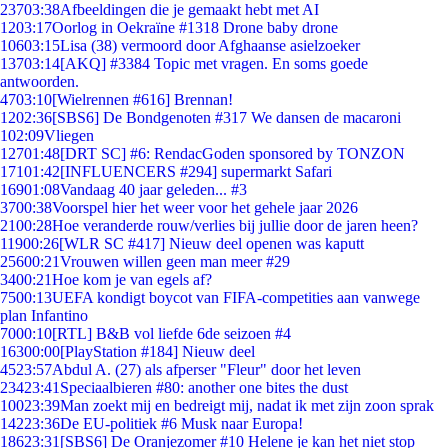
237
03:38
Afbeeldingen die je gemaakt hebt met AI
12
03:17
Oorlog in Oekraïne #1318 Drone baby drone
106
03:15
Lisa (38) vermoord door Afghaanse asielzoeker
137
03:14
[AKQ] #3384 Topic met vragen. En soms goede
antwoorden.
47
03:10
[Wielrennen #616] Brennan!
12
02:36
[SBS6] De Bondgenoten #317 We dansen de macaroni
1
02:09
Vliegen
127
01:48
[DRT SC] #6: RendacGoden sponsored by TONZON
171
01:42
[INFLUENCERS #294] supermarkt Safari
169
01:08
Vandaag 40 jaar geleden... #3
37
00:38
Voorspel hier het weer voor het gehele jaar 2026
21
00:28
Hoe veranderde rouw/verlies bij jullie door de jaren heen?
119
00:26
[WLR SC #417] Nieuw deel openen was kaputt
256
00:21
Vrouwen willen geen man meer #29
34
00:21
Hoe kom je van egels af?
75
00:13
UEFA kondigt boycot van FIFA-competities aan vanwege
plan Infantino
70
00:10
[RTL] B&B vol liefde 6de seizoen #4
163
00:00
[PlayStation #184] Nieuw deel
45
23:57
Abdul A. (27) als afperser "Fleur" door het leven
234
23:41
Speciaalbieren #80: another one bites the dust
100
23:39
Man zoekt mij en bedreigt mij, nadat ik met zijn zoon sprak
142
23:36
De EU-politiek #6 Musk naar Europa!
186
23:31
[SBS6] De Oranjezomer #10 Helene je kan het niet stop