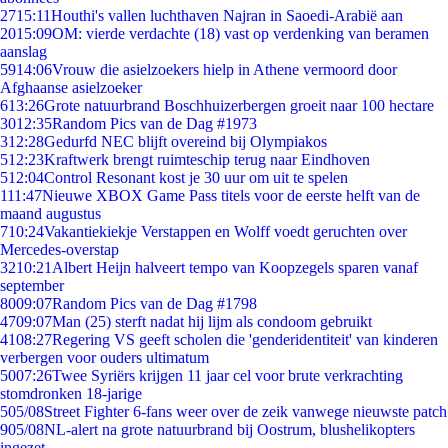
27
15:11
Houthi's vallen luchthaven Najran in Saoedi-Arabië aan
20
15:09
OM: vierde verdachte (18) vast op verdenking van beramen
aanslag
59
14:06
Vrouw die asielzoekers hielp in Athene vermoord door
Afghaanse asielzoeker
6
13:26
Grote natuurbrand Boschhuizerbergen groeit naar 100 hectare
30
12:35
Random Pics van de Dag #1973
3
12:28
Gedurfd NEC blijft overeind bij Olympiakos
5
12:23
Kraftwerk brengt ruimteschip terug naar Eindhoven
5
12:04
Control Resonant kost je 30 uur om uit te spelen
1
11:47
Nieuwe XBOX Game Pass titels voor de eerste helft van de
maand augustus
7
10:24
Vakantiekiekje Verstappen en Wolff voedt geruchten over
Mercedes-overstap
32
10:21
Albert Heijn halveert tempo van Koopzegels sparen vanaf
september
80
09:07
Random Pics van de Dag #1798
47
09:07
Man (25) sterft nadat hij lijm als condoom gebruikt
41
08:27
Regering VS geeft scholen die 'genderidentiteit' van kinderen
verbergen voor ouders ultimatum
50
07:26
Twee Syriërs krijgen 11 jaar cel voor brute verkrachting
stomdronken 18-jarige
5
05/08
Street Fighter 6-fans weer over de zeik vanwege nieuwste patch
9
05/08
NL-alert na grote natuurbrand bij Oostrum, blushelikopters
ingezet