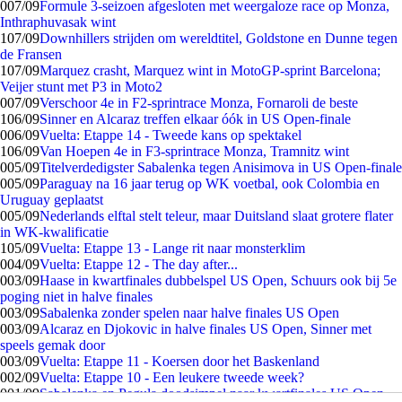
0
07/09
Formule 3-seizoen afgesloten met weergaloze race op Monza,
Inthraphuvasak wint
1
07/09
Downhillers strijden om wereldtitel, Goldstone en Dunne tegen
de Fransen
1
07/09
Marquez crasht, Marquez wint in MotoGP-sprint Barcelona;
Veijer stunt met P3 in Moto2
0
07/09
Verschoor 4e in F2-sprintrace Monza, Fornaroli de beste
1
06/09
Sinner en Alcaraz treffen elkaar óók in US Open-finale
0
06/09
Vuelta: Etappe 14 - Tweede kans op spektakel
1
06/09
Van Hoepen 4e in F3-sprintrace Monza, Tramnitz wint
0
05/09
Titelverdedigster Sabalenka tegen Anisimova in US Open-finale
0
05/09
Paraguay na 16 jaar terug op WK voetbal, ook Colombia en
Uruguay geplaatst
0
05/09
Nederlands elftal stelt teleur, maar Duitsland slaat grotere flater
in WK-kwalificatie
1
05/09
Vuelta: Etappe 13 - Lange rit naar monsterklim
0
04/09
Vuelta: Etappe 12 - The day after...
0
03/09
Haase in kwartfinales dubbelspel US Open, Schuurs ook bij 5e
poging niet in halve finales
0
03/09
Sabalenka zonder spelen naar halve finales US Open
0
03/09
Alcaraz en Djokovic in halve finales US Open, Sinner met
speels gemak door
0
03/09
Vuelta: Etappe 11 - Koersen door het Baskenland
0
02/09
Vuelta: Etappe 10 - Een leukere tweede week?
0
01/09
Sabalenka en Pegula doodsimpel naar kwartfinales US Open