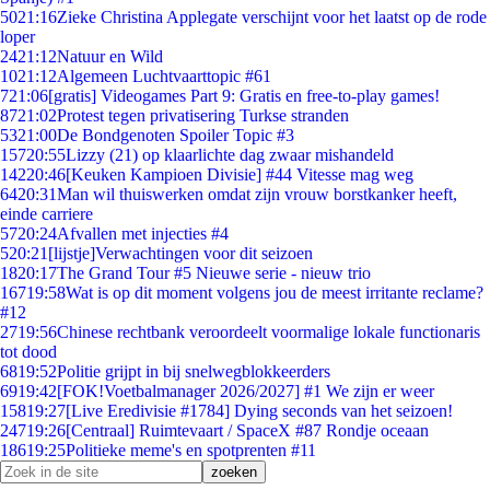
50
21:16
Zieke Christina Applegate verschijnt voor het laatst op de rode
loper
24
21:12
Natuur en Wild
10
21:12
Algemeen Luchtvaarttopic #61
7
21:06
[gratis] Videogames Part 9: Gratis en free-to-play games!
87
21:02
Protest tegen privatisering Turkse stranden
53
21:00
De Bondgenoten Spoiler Topic #3
157
20:55
Lizzy (21) op klaarlichte dag zwaar mishandeld
142
20:46
[Keuken Kampioen Divisie] #44 Vitesse mag weg
64
20:31
Man wil thuiswerken omdat zijn vrouw borstkanker heeft,
einde carriere
57
20:24
Afvallen met injecties #4
5
20:21
[lijstje]Verwachtingen voor dit seizoen
18
20:17
The Grand Tour #5 Nieuwe serie - nieuw trio
167
19:58
Wat is op dit moment volgens jou de meest irritante reclame?
#12
27
19:56
Chinese rechtbank veroordeelt voormalige lokale functionaris
tot dood
68
19:52
Politie grijpt in bij snelwegblokkeerders
69
19:42
[FOK!Voetbalmanager 2026/2027] #1 We zijn er weer
158
19:27
[Live Eredivisie #1784] Dying seconds van het seizoen!
247
19:26
[Centraal] Ruimtevaart / SpaceX #87 Rondje oceaan
186
19:25
Politieke meme's en spotprenten #11