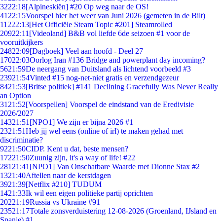
32
22:18
[Alpineskiën] #20 Op weg naar de OS!
41
22:15
Voorspel hier het weer van Juni 2026 (gemeten in de Bilt)
112
22:13
[Het Officiële Steam Topic #201] Steamrolled
209
22:11
[Videoland] B&B vol liefde 6de seizoen #1 voor de
vooruitkijkers
248
22:09
[Dagboek] Veel aan hoofd - Deel 27
170
22:03
Oorlog Iran #136 Bridge and powerplant day incoming?
56
21:59
De neergang van Duitsland als lichtend voorbeeld #3
239
21:54
Vinted #15 nog-net-niet gratis en verzendgezeur
84
21:53
[Britse politiek] #141 Declining Gracefully Was Never Really
an Option
31
21:52
[Voorspellen] Voorspel de eindstand van de Eredivisie
2026/2027
143
21:51
[NPO1] We zijn er bijna 2026 #1
23
21:51
Heb jij wel eens (online of irl) te maken gehad met
discriminatie?
92
21:50
CIDP. Kent u dat, beste mensen?
172
21:50
Zuunig zijn, it's a way of life! #22
281
21:41
[NPO1] Van Onschatbare Waarde met Dionne Stax #2
13
21:40
Aftellen naar de kerstdagen
39
21:39
[Netflix #210] TUDUM
14
21:33
Ik wil een eigen politieke partij oprichten
202
21:19
Russia vs Ukraine #91
235
21:17
Totale zonsverduistering 12-08-2026 (Groenland, IJsland en
Spanje) #1