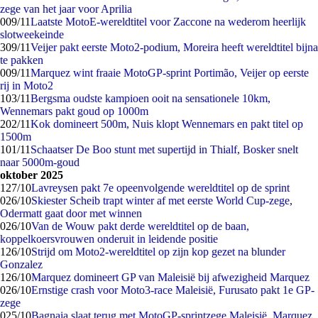
zege van het jaar voor Aprilia
0
09/11
Laatste MotoE-wereldtitel voor Zaccone na wederom heerlijk
slotweekeinde
3
09/11
Veijer pakt eerste Moto2-podium, Moreira heeft wereldtitel bijna
te pakken
0
09/11
Marquez wint fraaie MotoGP-sprint Portimão, Veijer op eerste
rij in Moto2
1
03/11
Bergsma oudste kampioen ooit na sensationele 10km,
Wennemars pakt goud op 1000m
2
02/11
Kok domineert 500m, Nuis klopt Wennemars en pakt titel op
1500m
1
01/11
Schaatser De Boo stunt met supertijd in Thialf, Bosker snelt
naar 5000m-goud
oktober 2025
1
27/10
Lavreysen pakt 7e opeenvolgende wereldtitel op de sprint
0
26/10
Skiester Scheib trapt winter af met eerste World Cup-zege,
Odermatt gaat door met winnen
0
26/10
Van de Wouw pakt derde wereldtitel op de baan,
koppelkoersvrouwen onderuit in leidende positie
1
26/10
Strijd om Moto2-wereldtitel op zijn kop gezet na blunder
Gonzalez
1
26/10
Marquez domineert GP van Maleisië bij afwezigheid Marquez
0
26/10
Ernstige crash voor Moto3-race Maleisië, Furusato pakt 1e GP-
zege
0
25/10
Bagnaia slaat terug met MotoGP-sprintzege Maleisië, Marquez