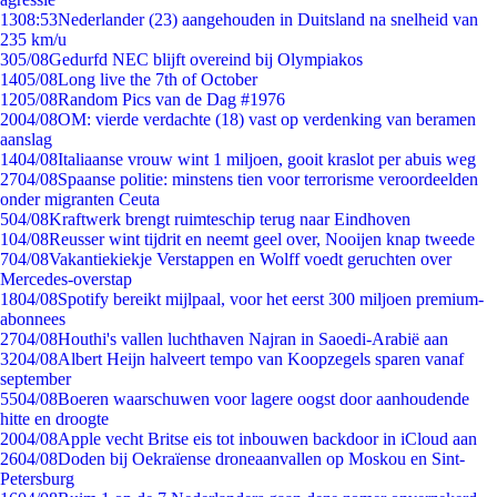
13
08:53
Nederlander (23) aangehouden in Duitsland na snelheid van
235 km/u
3
05/08
Gedurfd NEC blijft overeind bij Olympiakos
14
05/08
Long live the 7th of October
12
05/08
Random Pics van de Dag #1976
20
04/08
OM: vierde verdachte (18) vast op verdenking van beramen
aanslag
14
04/08
Italiaanse vrouw wint 1 miljoen, gooit kraslot per abuis weg
27
04/08
Spaanse politie: minstens tien voor terrorisme veroordeelden
onder migranten Ceuta
5
04/08
Kraftwerk brengt ruimteschip terug naar Eindhoven
1
04/08
Reusser wint tijdrit en neemt geel over, Nooijen knap tweede
7
04/08
Vakantiekiekje Verstappen en Wolff voedt geruchten over
Mercedes-overstap
18
04/08
Spotify bereikt mijlpaal, voor het eerst 300 miljoen premium-
abonnees
27
04/08
Houthi's vallen luchthaven Najran in Saoedi-Arabië aan
32
04/08
Albert Heijn halveert tempo van Koopzegels sparen vanaf
september
55
04/08
Boeren waarschuwen voor lagere oogst door aanhoudende
hitte en droogte
20
04/08
Apple vecht Britse eis tot inbouwen backdoor in iCloud aan
26
04/08
Doden bij Oekraïense droneaanvallen op Moskou en Sint-
Petersburg