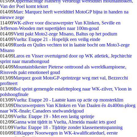
0
15/09
Oppermachtige Hatherly verdedigt wereldtitel mountainbiken,
Van der Poel komt tekort
0
14/09
Marc Marquez heeft wereldtitel MotoGP bijna in handen na
nieuwe zege
1
14/09
WK-zilver voor discuswerpster Van Klinken, Seville en
Jefferson-Wooden met supertijden naar 100m-goud
0
14/09
Vietti pakt Moto2-zege Misano, Baltus op het podium
0
14/09
Vuelta: Etappe 21 - Hopelijk een veilig einde
0
14/09
Rueda en Quiles vechten tot in laatste bocht om Moto3-zege
Misano
0
14/09
Laros en Visser overtuigend door op WK atletiek, Jepchirchir
sprint naar marathongoud
0
14/09
Mountainbikester Pieterse onttroond als wereldkampioene,
Rissveds pakt emotioneel goud
0
13/09
Marquez gooit MotoGP-sprintzege weg met val, Bezzecchi
profiteert
0
13/09
Bol sprint gemengde estafetteploeg naar WK-zilver, Vloon in
polshoogfinale
0
13/09
Vuelta: Etappe 20 - Laatste kans op actie op monsterklim
0
13/09
Discuswerpsters Van Klinken en Van Daalen én 4x400m-ploeg
naar WK-finale; Canadees snelwandelgoud
0
12/09
Vuelta: Etappe 19 - Met een lastig sprintje
0
12/09
Ganna wint tijdrit in Vuelta, Almeida maakt iets goed
0
11/09
Vuelta: Etappe 18 - Tijdritje zonder klassementsspanning
0
10/09
Elfklapper Noorwegen in WK-kwalificatieduel, eerste