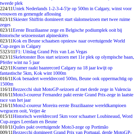
tweede plek
2
24/11
Uniek Nederlands 1-2-3-4-5'je op 500m in Calgary, winst voor
vrouwen en gemengde aflossing
0
23/11
Skiester Shiffrin domineert start slalomseizoen met twee ruime
zeges
0
23/11
Eerste Braziliaanse zege en Belgische podiumplek ooit bij
historische seizoensstart alpineskiërs
0
23/11
Kok en Beune schaatsen opnieuw naar overtuigende World
Cup-zeges in Calgary
53
23/11
F1: Uitslag Grand Prix van Las Vegas
0
23/11
Skeletonster Bos start seizoen met 11e plek op olympische baan,
Pfeifer wint na 5 jaar
4
22/11
Kramer raakt baanrecord Calgary na 18 jaar kwijt op
fantastische 5km, Kok wint 1000m
0
16/11
Kok benadert wereldrecord 500m, Beune ook oppermachtig op
1500m
1
16/11
Bezzecchi sluit MotoGP-seizoen af met derde zege in Valencia
0
16/11
Moto3-coureur Fernandez pakt eerste Grand Prix-zege in laatste
race van het jaar
2
16/11
Moto2-coureur Moreira eerste Braziliaanse wereldkampioen
wegracen ooit, Veijer 4e
0
15/11
Historisch wereldrecord 5km voor schaatser Loubineaud, Word
Cup-zeges Leerdam en Beune
0
10/11
Quiles pakt overtuigende Moto3-zege op Portimão
0
09/11
Bezzecchi domineert Grand Prix van Portugal, derde MotoGP-