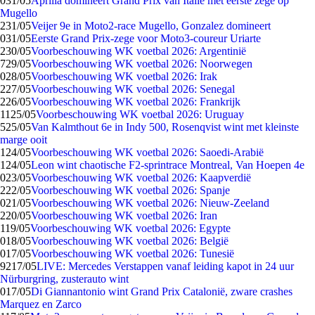
0
31/05
Aprilia domineert Grand Prix van Italië met eerste zege op
Mugello
2
31/05
Veijer 9e in Moto2-race Mugello, Gonzalez domineert
0
31/05
Eerste Grand Prix-zege voor Moto3-coureur Uriarte
2
30/05
Voorbeschouwing WK voetbal 2026: Argentinië
7
29/05
Voorbeschouwing WK voetbal 2026: Noorwegen
0
28/05
Voorbeschouwing WK voetbal 2026: Irak
2
27/05
Voorbeschouwing WK voetbal 2026: Senegal
2
26/05
Voorbeschouwing WK voetbal 2026: Frankrijk
11
25/05
Voorbeschouwing WK voetbal 2026: Uruguay
5
25/05
Van Kalmthout 6e in Indy 500, Rosenqvist wint met kleinste
marge ooit
1
24/05
Voorbeschouwing WK voetbal 2026: Saoedi-Arabië
1
24/05
Leon wint chaotische F2-sprintrace Montreal, Van Hoepen 4e
0
23/05
Voorbeschouwing WK voetbal 2026: Kaapverdië
2
22/05
Voorbeschouwing WK voetbal 2026: Spanje
0
21/05
Voorbeschouwing WK voetbal 2026: Nieuw-Zeeland
2
20/05
Voorbeschouwing WK voetbal 2026: Iran
1
19/05
Voorbeschouwing WK voetbal 2026: Egypte
0
18/05
Voorbeschouwing WK voetbal 2026: België
0
17/05
Voorbeschouwing WK voetbal 2026: Tunesië
92
17/05
LIVE: Mercedes Verstappen vanaf leiding kapot in 24 uur
Nürburgring, zusterauto wint
0
17/05
Di Giannantonio wint Grand Prix Catalonië, zware crashes
Marquez en Zarco