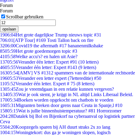
Forum
Forum
Scrollbar gebruiken
opslaan
19
06:04
Het grote dagelijkse Trump nieuws topic #31
7
06:01
[ATP Tour] #169 Tosti Tallon back on fire
32
06:00
Covid19 the aftermath #17 bananenmilkshake
85
05:59
Het grote goedemorgen topic #3
41
05:58
Welke accu's? en halen uit Asie?
137
05:56
Verander één letter: Expert #91 (10 letters)
46
05:55
Verander één letter: Expert #143 (9 letters)
163
05:54
[AMV] VS #1312 spammers van de internationale rechtsorde
196
05:53
Verander een letter expert (7lettereditie) #50
11
05:52
Verander één letter. Expert # 75 (8 letters)
13
05:45
Zou je vreemdgaan in een relatie kunnen vergeven?
134
05:35
Wat je ook stemt, je krijgt in NL altijd Links Liberaal Beleid.
170
05:34
Boeken worden opgekocht om chatbots te voeden
16
05:31
Migranten breken door grens naar Ceuta in Spanje,l #10
158
05:15
Wat is jullie binnenhuistemperatuur? #81 Horrorzomer
2
04:28
Datalek bij Bol en Bijenkorf na cyberaanval op logistiek partner
Ceva
55
04:20
Koopzegels sparen bij AH duurt straks 2x zo lang
10
04:15
Woningtekort: dus ga je woningen slopen, logisch