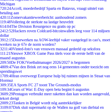
Michigan
7
20:24
Accell, moederbedrijf Sparta en Batavus, vraagt uitstel van
betaling aan
4
20:11
Zomervakantieweerbericht: aanhoudend zomers
1
19:48
Vollering de sterkste na lastige heuvelrit
6
14:04
The Division Resurgence nu gratis op pc
24
12:52
Hackers roven Coldcard-bitcoinwallets leeg voor 114 miljoen
dollar
39
12:15
Doorwerken na AOW-leeftijd vaker vastgelegd in cao's, moet
werken na je 67e de norm worden?
32
11:40
Vinted-foto's van vrouwen massaal gedeeld op seksfora
1
11:21
Nieuwe XBOX Game Pass titels voor de eerste helft van de
maand augustus
2
09:50
De FOK!Voetbalmanager 2026/2027 is begonnen
48
09:47
Van den Brink zet nog eens 14 gemeenten onder toezicht om
spreidingswet
17
09:40
Iran overweegt Europese hulp bij ruimen mijnen in Straat van
Hormuz
3
09:35
EA Sports FC 27 toont The Grounds-modus
1
09:34
Gears of War: E-Day open beta begint 6 augustus
36
09:29
Pentagon verbruikt meer raketten dan kan worden aangevuld,
tekort dreigt
20
09:23
Tanken in België wordt nóg aantrekkelijker
31
09:07
Dirk sluit supermarkt op de Wallen na golf van diefstal en
agressie