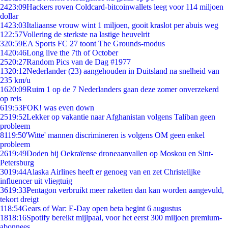
24
23:09
Hackers roven Coldcard-bitcoinwallets leeg voor 114 miljoen
dollar
14
23:03
Italiaanse vrouw wint 1 miljoen, gooit kraslot per abuis weg
1
22:57
Vollering de sterkste na lastige heuvelrit
3
20:59
EA Sports FC 27 toont The Grounds-modus
14
20:46
Long live the 7th of October
25
20:27
Random Pics van de Dag #1977
13
20:12
Nederlander (23) aangehouden in Duitsland na snelheid van
235 km/u
16
20:09
Ruim 1 op de 7 Nederlanders gaan deze zomer onverzekerd
op reis
6
19:53
FOK! was even down
25
19:52
Lekker op vakantie naar Afghanistan volgens Taliban geen
probleem
81
19:50
'Witte' mannen discrimineren is volgens OM geen enkel
probleem
26
19:49
Doden bij Oekraïense droneaanvallen op Moskou en Sint-
Petersburg
30
19:44
Alaska Airlines heeft er genoeg van en zet Christelijke
influencer uit vliegtuig
36
19:33
Pentagon verbruikt meer raketten dan kan worden aangevuld,
tekort dreigt
1
18:54
Gears of War: E-Day open beta begint 6 augustus
18
18:16
Spotify bereikt mijlpaal, voor het eerst 300 miljoen premium-
abonnees