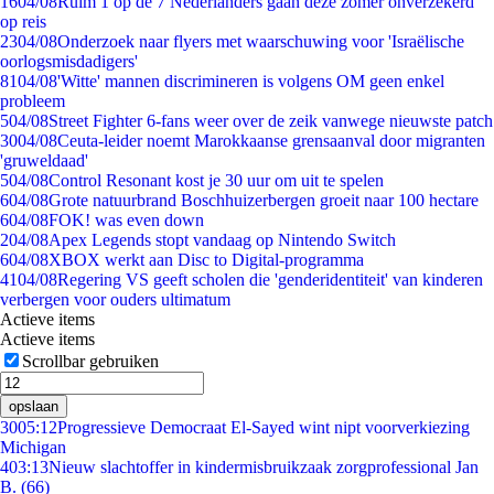
16
04/08
Ruim 1 op de 7 Nederlanders gaan deze zomer onverzekerd
op reis
23
04/08
Onderzoek naar flyers met waarschuwing voor 'Israëlische
oorlogsmisdadigers'
81
04/08
'Witte' mannen discrimineren is volgens OM geen enkel
probleem
5
04/08
Street Fighter 6-fans weer over de zeik vanwege nieuwste patch
30
04/08
Ceuta-leider noemt Marokkaanse grensaanval door migranten
'gruweldaad'
5
04/08
Control Resonant kost je 30 uur om uit te spelen
6
04/08
Grote natuurbrand Boschhuizerbergen groeit naar 100 hectare
6
04/08
FOK! was even down
2
04/08
Apex Legends stopt vandaag op Nintendo Switch
6
04/08
XBOX werkt aan Disc to Digital-programma
41
04/08
Regering VS geeft scholen die 'genderidentiteit' van kinderen
verbergen voor ouders ultimatum
Actieve items
Actieve items
Scrollbar gebruiken
opslaan
30
05:12
Progressieve Democraat El-Sayed wint nipt voorverkiezing
Michigan
4
03:13
Nieuw slachtoffer in kindermisbruikzaak zorgprofessional Jan
B. (66)