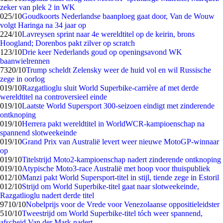
zeker van plek 2 in WK
0
25/10
Goudkoorts Nederlandse baanploeg gaat door, Van de Wouw
volgt Haringa na 34 jaar op
2
24/10
Lavreysen sprint naar 4e wereldtitel op de keirin, brons
Hoogland; Dorenbos pakt zilver op scratch
1
23/10
Drie keer Nederlands goud op openingsavond WK
baanwielrennen
73
20/10
Trump scheldt Zelensky weer de huid vol en wil Russische
zege in oorlog
0
19/10
Razgatlioglu sluit World Superbike-carrière af met derde
wereldtitel na controversieel einde
0
19/10
Laatste World Supersport 300-seizoen eindigt met zinderende
ontknoping
0
19/10
Herrera pakt wereldtitel in WorldWCR-kampioenschap na
spannend slotweekeinde
0
19/10
Grand Prix van Australië levert weer nieuwe MotoGP-winnaar
op
0
19/10
Titelstrijd Moto2-kampioenschap nadert zinderende ontknoping
0
19/10
Atypische Moto3-race Australië met hoop voor thuispubliek
0
12/10
Manzi pakt World Supersport-titel in stijl, tiende zege in Estoril
0
12/10
Strijd om World Superbike-titel gaat naar slotweekeinde,
Razgatlioglu nadert derde titel
97
10/10
Nobelprijs voor de Vrede voor Venezolaanse oppositieleidster
5
10/10
Tweestrijd om World Superbike-titel tóch weer spannend,
afscheid Van der Mark nadert