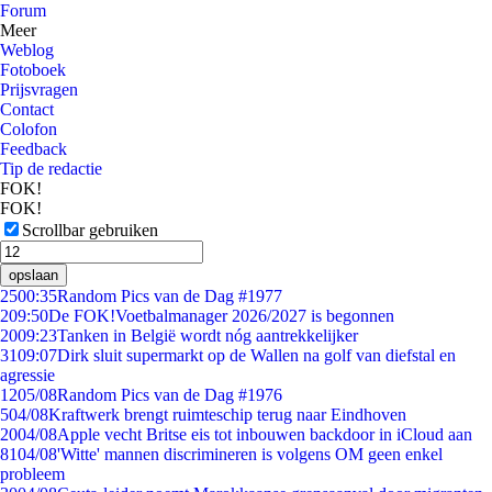
Forum
Meer
Weblog
Fotoboek
Prijsvragen
Contact
Colofon
Feedback
Tip de redactie
FOK!
FOK!
Scrollbar gebruiken
opslaan
25
00:35
Random Pics van de Dag #1977
2
09:50
De FOK!Voetbalmanager 2026/2027 is begonnen
20
09:23
Tanken in België wordt nóg aantrekkelijker
31
09:07
Dirk sluit supermarkt op de Wallen na golf van diefstal en
agressie
12
05/08
Random Pics van de Dag #1976
5
04/08
Kraftwerk brengt ruimteschip terug naar Eindhoven
20
04/08
Apple vecht Britse eis tot inbouwen backdoor in iCloud aan
81
04/08
'Witte' mannen discrimineren is volgens OM geen enkel
probleem