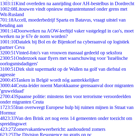
13
03:11
Kind overleden na aanrijding door AH-bestelbus in Dordrecht
10
02:08
Litouwen vindt opnieuw migrantentunnel onder grens met
Wit-Rusland
7
01:18
Accell, moederbedrijf Sparta en Batavus, vraagt uitstel van
betaling aan
39
01:14
Doorwerken na AOW-leeftijd vaker vastgelegd in cao's, moet
werken na je 67e de norm worden?
10
01:10
Datalek bij Bol en de Bijenkorf na cyberaanval op logistiek
partner Ceva
32
00:51
Vinted-foto's van vrouwen massaal gedeeld op seksfora
23
00:51
Onderzoek naar flyers met waarschuwing voor 'Israëlische
oorlogsmisdadigers'
31
00:51
Dirk sluit supermarkt op de Wallen na golf van diefstal en
agressie
20
00:45
Tanken in België wordt nóg aantrekkelijker
30
00:44
Ceuta-leider noemt Marokkaanse grensaanval door migranten
'gruweldaad'
27
00:43
Spaanse politie: minstens tien voor terrorisme veroordeelden
onder migranten Ceuta
17
23:55
Iran overweegt Europese hulp bij ruimen mijnen in Straat van
Hormuz
48
23:33
Van den Brink zet nog eens 14 gemeenten onder toezicht om
spreidingswet
4
23:27
Zomervakantieweerbericht: aanhoudend zomers
6
23:25
The Division Resurgence nu gratis op pc