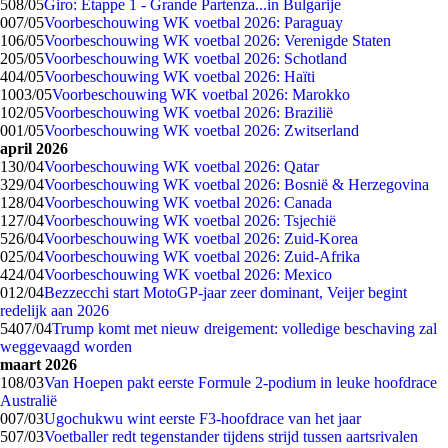
5
08/05
Giro: Etappe 1 - Grande Partenza...in Bulgarije
0
07/05
Voorbeschouwing WK voetbal 2026: Paraguay
1
06/05
Voorbeschouwing WK voetbal 2026: Verenigde Staten
2
05/05
Voorbeschouwing WK voetbal 2026: Schotland
4
04/05
Voorbeschouwing WK voetbal 2026: Haïti
10
03/05
Voorbeschouwing WK voetbal 2026: Marokko
1
02/05
Voorbeschouwing WK voetbal 2026: Brazilië
0
01/05
Voorbeschouwing WK voetbal 2026: Zwitserland
april 2026
1
30/04
Voorbeschouwing WK voetbal 2026: Qatar
3
29/04
Voorbeschouwing WK voetbal 2026: Bosnië & Herzegovina
1
28/04
Voorbeschouwing WK voetbal 2026: Canada
1
27/04
Voorbeschouwing WK voetbal 2026: Tsjechië
5
26/04
Voorbeschouwing WK voetbal 2026: Zuid-Korea
0
25/04
Voorbeschouwing WK voetbal 2026: Zuid-Afrika
4
24/04
Voorbeschouwing WK voetbal 2026: Mexico
0
12/04
Bezzecchi start MotoGP-jaar zeer dominant, Veijer begint
redelijk aan 2026
54
07/04
Trump komt met nieuw dreigement: volledige beschaving zal
weggevaagd worden
maart 2026
1
08/03
Van Hoepen pakt eerste Formule 2-podium in leuke hoofdrace
Australië
0
07/03
Ugochukwu wint eerste F3-hoofdrace van het jaar
5
07/03
Voetballer redt tegenstander tijdens strijd tussen aartsrivalen