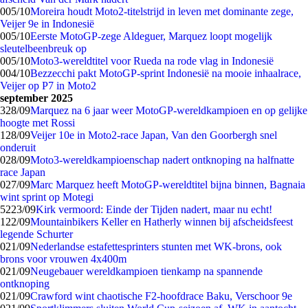
0
05/10
Moreira houdt Moto2-titelstrijd in leven met dominante zege,
Veijer 9e in Indonesië
0
05/10
Eerste MotoGP-zege Aldeguer, Marquez loopt mogelijk
sleutelbeenbreuk op
0
05/10
Moto3-wereldtitel voor Rueda na rode vlag in Indonesië
0
04/10
Bezzecchi pakt MotoGP-sprint Indonesië na mooie inhaalrace,
Veijer op P7 in Moto2
september 2025
3
28/09
Marquez na 6 jaar weer MotoGP-wereldkampioen en op gelijke
hoogte met Rossi
1
28/09
Veijer 10e in Moto2-race Japan, Van den Goorbergh snel
onderuit
0
28/09
Moto3-wereldkampioenschap nadert ontknoping na halfnatte
race Japan
0
27/09
Marc Marquez heeft MotoGP-wereldtitel bijna binnen, Bagnaia
wint sprint op Motegi
52
23/09
Kirk vermoord: Einde der Tijden nadert, maar nu echt!
1
22/09
Mountainbikers Keller en Hatherly winnen bij afscheidsfeest
legende Schurter
0
21/09
Nederlandse estafettesprinters stunten met WK-brons, ook
brons voor vrouwen 4x400m
0
21/09
Neugebauer wereldkampioen tienkamp na spannende
ontknoping
0
21/09
Crawford wint chaotische F2-hoofdrace Baku, Verschoor 9e