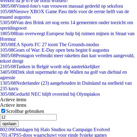
werken na je 67e de norm worden?
38
05/08
Vinted-foto's van vrouwen massaal gedeeld op seksfora
1
05/08
Nieuwe XBOX Game Pass titels voor de eerste helft van de
maand augustus
53
05/08
Van den Brink zet nog eens 14 gemeenten onder toezicht om
spreidingswet
18
05/08
Iran overweegt Europese hulp bij ruimen mijnen in Straat van
Hormuz
3
05/08
EA Sports FC 27 toont The Grounds-modus
1
05/08
Gears of War: E-Day open beta begint 6 augustus
36
05/08
Pentagon verbruikt meer raketten dan kan worden aangevuld,
tekort dreigt
21
05/08
Tanken in België wordt nóg aantrekkelijker
34
05/08
Dirk sluit supermarkt op de Wallen na golf van diefstal en
agressie
13
05/08
Nederlander (23) aangehouden in Duitsland na snelheid van
235 km/u
3
05/08
Gedurfd NEC blijft overeind bij Olympiakos
Actieve items
Actieve items
Scrollbar gebruiken
opslaan
8
02:09
Ontslagen bij Halo Studios na Campaign Evolved
7
01:47
PS5-doos waarschuwt voor einde fysieke games