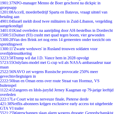
19
01:37
NPO-manager Menno de Boer geschorst na dickpic in
groepsapp
12
01:08
Accell, moederbedrijf Sparta en Batavus, vraagt uitstel van
betaling aan
49
01:04
Israël meldt dood twee militairen in Zuid-Libanon, vergelding
aangekondigd
34
01:01
Kind overleden na aanrijding door AH-bestelbus in Dordrecht
15
00:51
Duitser (93) crasht met quad tegen boom, vier gewonden
53
00:28
Van den Brink zet nog eens 14 gemeenten onder toezicht om
spreidingswet
13
00:11
'Zwarte weduwes' in Rusland trouwen soldaten voor
overlijdensuitkering
32
23:58
Trump wil dat J.D. Vance hem in 2028 opvolgt
57
23:55
Onlyfans-model met G-cup wil als NASA-ambassadeur naar
maan
25
22:56
NAVO zet wegens Russische provocatie 250% meer
gevechtsvliegtuigen in
22
22:50
Iran en Oman eens over route Straat van Hormuz, VS
buitenspel
11
22:41
Zangeres en Idols-jurylid Jerney Kaagman op 79-jarige leeftijd
overleden
2
22:17
Le Court wint na nerveuze finale, Pieterse derde
4
21:38
Netflix-abonnees krijgen exclusieve early access tot uitgebreide
GTA VI trailer
55
21:25
Waterschappen slaan alarm wegens droogte: Gereedschapskist