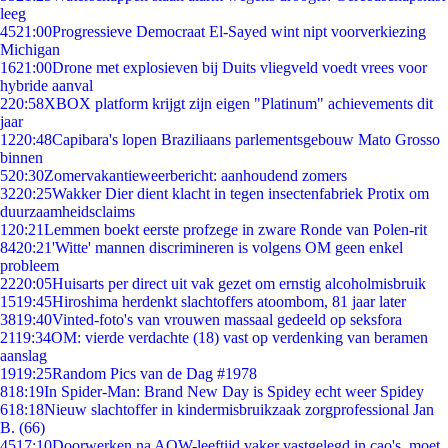
leeg
45
21:00
Progressieve Democraat El-Sayed wint nipt voorverkiezing
Michigan
16
21:00
Drone met explosieven bij Duits vliegveld voedt vrees voor
hybride aanval
2
20:58
XBOX platform krijgt zijn eigen "Platinum" achievements dit
jaar
12
20:48
Capibara's lopen Braziliaans parlementsgebouw Mato Grosso
binnen
5
20:30
Zomervakantieweerbericht: aanhoudend zomers
32
20:25
Wakker Dier dient klacht in tegen insectenfabriek Protix om
duurzaamheidsclaims
1
20:21
Lemmen boekt eerste profzege in zware Ronde van Polen-rit
84
20:21
'Witte' mannen discrimineren is volgens OM geen enkel
probleem
22
20:05
Huisarts per direct uit vak gezet om ernstig alcoholmisbruik
15
19:45
Hiroshima herdenkt slachtoffers atoombom, 81 jaar later
38
19:40
Vinted-foto's van vrouwen massaal gedeeld op seksfora
21
19:34
OM: vierde verdachte (18) vast op verdenking van beramen
aanslag
19
19:25
Random Pics van de Dag #1978
8
18:19
In Spider-Man: Brand New Day is Spidey echt weer Spidey
6
18:18
Nieuw slachtoffer in kindermisbruikzaak zorgprofessional Jan
B. (66)
45
17:10
Doorwerken na AOW-leeftijd vaker vastgelegd in cao's, moet