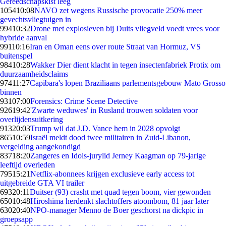
Gereedschapskist leeg
1054
10:08
NAVO zet wegens Russische provocatie 250% meer
gevechtsvliegtuigen in
994
10:32
Drone met explosieven bij Duits vliegveld voedt vrees voor
hybride aanval
991
10:16
Iran en Oman eens over route Straat van Hormuz, VS
buitenspel
984
10:28
Wakker Dier dient klacht in tegen insectenfabriek Protix om
duurzaamheidsclaims
974
11:27
Capibara's lopen Braziliaans parlementsgebouw Mato Grosso
binnen
931
07:00
Forensics: Crime Scene Detective
926
19:42
'Zwarte weduwes' in Rusland trouwen soldaten voor
overlijdensuitkering
913
20:03
Trump wil dat J.D. Vance hem in 2028 opvolgt
865
10:59
Israël meldt dood twee militairen in Zuid-Libanon,
vergelding aangekondigd
837
18:20
Zangeres en Idols-jurylid Jerney Kaagman op 79-jarige
leeftijd overleden
795
15:21
Netflix-abonnees krijgen exclusieve early access tot
uitgebreide GTA VI trailer
693
20:11
Duitser (93) crasht met quad tegen boom, vier gewonden
650
10:48
Hiroshima herdenkt slachtoffers atoombom, 81 jaar later
630
20:40
NPO-manager Menno de Boer geschorst na dickpic in
groepsapp