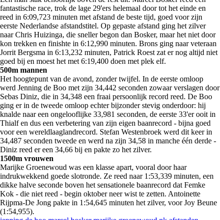
fantastische race, trok de lage 29'ers helemaal door tot het einde en
reed in 6:09,723 minuten met afstand de beste tijd, goed voor zijn
eerste Nederlandse afstandstitel. Op gepaste afstand ging het zilver
naar Chris Huizinga, die sneller begon dan Bosker, maar het niet door
kon trekken en finishte in 6:12,990 minuten. Brons ging naar veteraan
Jorrit Bergsma in 6:13,232 minuten, Patrick Roest zat er nog altijd niet
goed bij en moest het met 6:19,400 doen met plek elf.
500m mannen
Het hoogtepunt van de avond, zonder twijfel. In de eerste omloop
werd Jenning de Boo met zijn 34,442 seconden zowaar verslagen door
Sebas Diniz, die in 34,348 een fraai persoonlijk record reed. De Boo
ging er in de tweede omloop echter bijzonder stevig onderdoor: hij
knalde naar een ongelooflijke 33,981 seconden, de eerste 33'er ooit in
Thialf en dus een verbetering van zijn eigen baanrecord - bijna goed
voor een wereldlaaglandrecord. Stefan Westenbroek werd dit keer in
34,487 seconden tweede en werd na zijn 34,58 in manche één derde -
Diniz reed er een 34,66 bij en pakte zo het zilver.
1500m vrouwen
Marijke Groenewoud was een klasse apart, vooral door haar
indrukwekkend goede slotronde. Ze reed naar 1:53,339 minuten, een
dikke halve seconde boven het sensationele baanrecord dat Femke
Kok - die niet reed - begin oktober neer wist te zetten. Antoinette
Rijpma-De Jong pakte in 1:54,645 minuten het zilver, voor Joy Beune
(1:54,955).