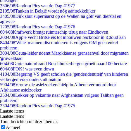
ontslagen
33
06/08
Random Pics van de Dag #1977
21
05/08
Tanken in België wordt nóg aantrekkelijker
34
05/08
Dirk sluit supermarkt op de Wallen na golf van diefstal en
agressie
12
05/08
Random Pics van de Dag #1976
6
04/08
Kraftwerk brengt ruimteschip terug naar Eindhoven
20
04/08
Apple vecht Britse eis tot inbouwen backdoor in iCloud aan
84
04/08
'Witte' mannen discrimineren is volgens OM geen enkel
probleem
30
04/08
Ceuta-leider noemt Marokkaanse grensaanval door migranten
'gruweldaad'
6
04/08
Grote natuurbrand Boschhuizerbergen groeit naar 100 hectare
6
04/08
FOK! was even down
41
04/08
Regering VS geeft scholen die 'genderidentiteit' van kinderen
verbergen voor ouders ultimatum
59
04/08
Vrouw die asielzoekers hielp in Athene vermoord door
Afghaanse asielzoeker
25
04/08
Lekker op vakantie naar Afghanistan volgens Taliban geen
probleem
23
04/08
Random Pics van de Dag #1975
Laatste items
Laatste items
Toon berichten uit deze thema's
Actueel