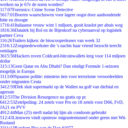
werken na je 67e de norm worden?
1
17:07
Forensics: Crime Scene Detective
56
17:01
Boeren waarschuwen voor lagere oogst door aanhoudende
hitte en droogte
17
16:41
Italiaanse vrouw wint 1 miljoen, gooit kraslot per abuis weg
18
16:36
Datalek bij Bol en de Bijenkorf na cyberaanval op logistiek
partner Ceva
1
16:26
Trailers kijken: de bioscoopreleases van week 32
23
16:12
Zorgmedewerkster die 's nachts haar vriend bezocht terecht
ontslagen
36
15:56
Hackers roven Coldcard-bitcoinwallets leeg voor 114 miljoen
dollar
3
15:13
Geen Qatar en Abu Dhabi? Dan eindigt Formule 1-seizoen
mogelijk in Europa
31
13:00
Spaanse politie: minstens tien voor terrorisme veroordeelden
onder migranten Ceuta
34
12:59
Dirk sluit supermarkt op de Wallen na golf van diefstal en
agressie
8
12:53
The Division Resurgence nu gratis op pc
64
12:53
Zetelpeiling: 24 zetels voor Pro en 18 zetels voor D66, FvD,
JA21 en PVV
49
12:44
Man (25) sterft nadat hij lijm als condoom gebruikt
5
12:43
Litouwen vindt opnieuw migrantentunnel onder grens met Wit-
Rusland
33
11:13
Random Pics van de Dag #1977