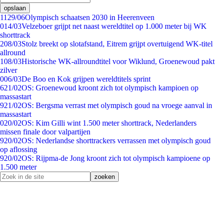
opslaan
11
29/06
Olympisch schaatsen 2030 in Heerenveen
0
14/03
Velzeboer grijpt net naast wereldtitel op 1.000 meter bij WK
shorttrack
2
08/03
Stolz breekt op slotafstand, Eitrem grijpt overtuigend WK-titel
allround
1
08/03
Historische WK-allroundtitel voor Wiklund, Groenewoud pakt
zilver
0
06/03
De Boo en Kok grijpen wereldtitels sprint
6
21/02
OS: Groenewoud kroont zich tot olympisch kampioen op
massastart
9
21/02
OS: Bergsma verrast met olympisch goud na vroege aanval in
massastart
0
20/02
OS: Kim Gilli wint 1.500 meter shorttrack, Nederlanders
missen finale door valpartijen
9
20/02
OS: Nederlandse shorttrackers verrassen met olympisch goud
op aflossing
9
20/02
OS: Rijpma-de Jong kroont zich tot olympisch kampioene op
1.500 meter