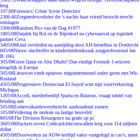
leeg
1
07:00
Forensics: Crime Scene Detective
23
06:40
Zorgmedewerkster die 's nachts haar vriend bezocht terecht
ontslagen
33
06/08
Random Pics van de Dag #1977
18
05/08
Datalek bij Bol en de Bijenkorf na cyberaanval op logistiek
partner Ceva
34
05/08
Kind overleden na aanrijding door AH-bestelbus in Dordrecht
6
05/08
Nieuw slachtoffer in kindermisbruikzaak zorgprofessional Jan
B. (66)
3
05/08
Geen Qatar en Abu Dhabi? Dan eindigt Formule 1-seizoen
mogelijk in Europa
5
05/08
Litouwen vindt opnieuw migrantentunnel onder grens met Wit-
Rusland
45
05/08
Progressieve Democraat El-Sayed wint nipt voorverkiezing
Michigan
12
05/08
Accell, moederbedrijf Sparta en Batavus, vraagt uitstel van
betaling aan
5
05/08
Zomervakantieweerbericht: aanhoudend zomers
1
05/08
Vollering de sterkste na lastige heuvelrit
8
05/08
The Division Resurgence nu gratis op pc
36
05/08
Hackers roven Coldcard-bitcoinwallets leeg voor 114 miljoen
dollar
45
05/08
Doorwerken na AOW-leeftijd vaker vastgelegd in cao's, moet