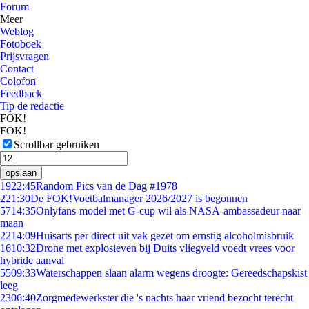
Forum
Meer
Weblog
Fotoboek
Prijsvragen
Contact
Colofon
Feedback
Tip de redactie
FOK!
FOK!
Scrollbar gebruiken
opslaan
19
22:45
Random Pics van de Dag #1978
2
21:30
De FOK!Voetbalmanager 2026/2027 is begonnen
57
14:35
Onlyfans-model met G-cup wil als NASA-ambassadeur naar
maan
22
14:09
Huisarts per direct uit vak gezet om ernstig alcoholmisbruik
16
10:32
Drone met explosieven bij Duits vliegveld voedt vrees voor
hybride aanval
55
09:33
Waterschappen slaan alarm wegens droogte: Gereedschapskist
leeg
23
06:40
Zorgmedewerkster die 's nachts haar vriend bezocht terecht