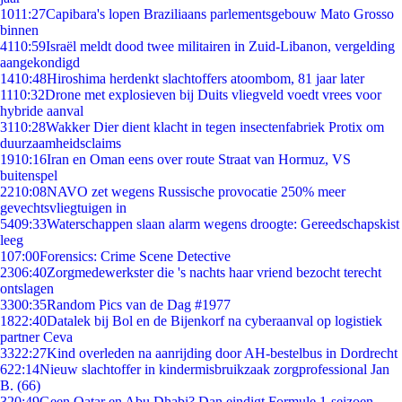
10
11:27
Capibara's lopen Braziliaans parlementsgebouw Mato Grosso
binnen
41
10:59
Israël meldt dood twee militairen in Zuid-Libanon, vergelding
aangekondigd
14
10:48
Hiroshima herdenkt slachtoffers atoombom, 81 jaar later
11
10:32
Drone met explosieven bij Duits vliegveld voedt vrees voor
hybride aanval
31
10:28
Wakker Dier dient klacht in tegen insectenfabriek Protix om
duurzaamheidsclaims
19
10:16
Iran en Oman eens over route Straat van Hormuz, VS
buitenspel
22
10:08
NAVO zet wegens Russische provocatie 250% meer
gevechtsvliegtuigen in
54
09:33
Waterschappen slaan alarm wegens droogte: Gereedschapskist
leeg
1
07:00
Forensics: Crime Scene Detective
23
06:40
Zorgmedewerkster die 's nachts haar vriend bezocht terecht
ontslagen
33
00:35
Random Pics van de Dag #1977
18
22:40
Datalek bij Bol en de Bijenkorf na cyberaanval op logistiek
partner Ceva
33
22:27
Kind overleden na aanrijding door AH-bestelbus in Dordrecht
6
22:14
Nieuw slachtoffer in kindermisbruikzaak zorgprofessional Jan
B. (66)
3
20:49
Geen Qatar en Abu Dhabi? Dan eindigt Formule 1-seizoen