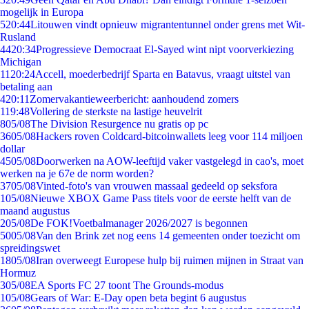
mogelijk in Europa
5
20:44
Litouwen vindt opnieuw migrantentunnel onder grens met Wit-
Rusland
44
20:34
Progressieve Democraat El-Sayed wint nipt voorverkiezing
Michigan
11
20:24
Accell, moederbedrijf Sparta en Batavus, vraagt uitstel van
betaling aan
4
20:11
Zomervakantieweerbericht: aanhoudend zomers
1
19:48
Vollering de sterkste na lastige heuvelrit
8
05/08
The Division Resurgence nu gratis op pc
36
05/08
Hackers roven Coldcard-bitcoinwallets leeg voor 114 miljoen
dollar
45
05/08
Doorwerken na AOW-leeftijd vaker vastgelegd in cao's, moet
werken na je 67e de norm worden?
37
05/08
Vinted-foto's van vrouwen massaal gedeeld op seksfora
1
05/08
Nieuwe XBOX Game Pass titels voor de eerste helft van de
maand augustus
2
05/08
De FOK!Voetbalmanager 2026/2027 is begonnen
50
05/08
Van den Brink zet nog eens 14 gemeenten onder toezicht om
spreidingswet
18
05/08
Iran overweegt Europese hulp bij ruimen mijnen in Straat van
Hormuz
3
05/08
EA Sports FC 27 toont The Grounds-modus
1
05/08
Gears of War: E-Day open beta begint 6 augustus