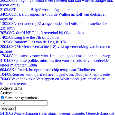
36
05/08
Pentagon verbruikt meer raketten dan kan worden aangevuld,
tekort dreigt
21
05/08
Tanken in België wordt nóg aantrekkelijker
34
05/08
Dirk sluit supermarkt op de Wallen na golf van diefstal en
agressie
13
05/08
Nederlander (23) aangehouden in Duitsland na snelheid van
235 km/u
3
05/08
Gedurfd NEC blijft overeind bij Olympiakos
14
05/08
Long live the 7th of October
12
05/08
Random Pics van de Dag #1976
20
04/08
OM: vierde verdachte (18) vast op verdenking van beramen
aanslag
17
04/08
Italiaanse vrouw wint 1 miljoen, gooit kraslot per abuis weg
31
04/08
Spaanse politie: minstens tien voor terrorisme veroordeelden
onder migranten Ceuta
6
04/08
Kraftwerk brengt ruimteschip terug naar Eindhoven
1
04/08
Reusser wint tijdrit en neemt geel over, Nooijen knap tweede
7
04/08
Vakantiekiekje Verstappen en Wolff voedt geruchten over
Mercedes-overstap
Actieve items
Actieve items
Scrollbar gebruiken
opslaan
54
19:02
Waterschappen slaan alarm wegens droogte: Gereedschapskist