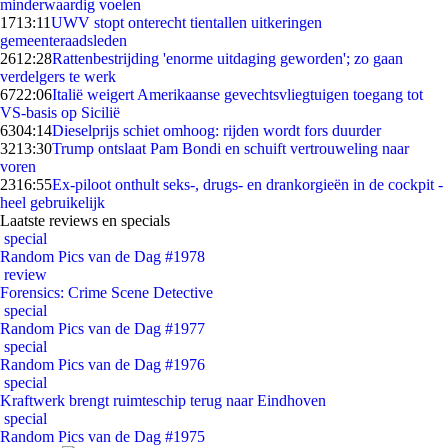
minderwaardig voelen
17
13:11
UWV stopt onterecht tientallen uitkeringen
gemeenteraadsleden
26
12:28
Rattenbestrijding 'enorme uitdaging geworden'; zo gaan
verdelgers te werk
67
22:06
Italië weigert Amerikaanse gevechtsvliegtuigen toegang tot
VS-basis op Sicilië
63
04:14
Dieselprijs schiet omhoog: rijden wordt fors duurder
32
13:30
Trump ontslaat Pam Bondi en schuift vertrouweling naar
voren
23
16:55
Ex-piloot onthult seks-, drugs- en drankorgieën in de cockpit -
heel gebruikelijk
Laatste reviews en specials
special
Random Pics van de Dag #1978
review
Forensics: Crime Scene Detective
special
Random Pics van de Dag #1977
special
Random Pics van de Dag #1976
special
Kraftwerk brengt ruimteschip terug naar Eindhoven
special
Random Pics van de Dag #1975