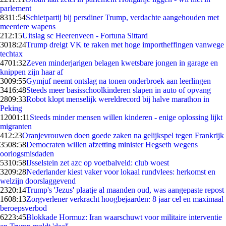
parlement
83
11:54
Schietpartij bij persdiner Trump, verdachte aangehouden met
meerdere wapens
2
12:15
Uitslag sc Heerenveen - Fortuna Sittard
30
18:24
Trump dreigt VK te raken met hoge importheffingen vanwege
techtax
47
01:32
Zeven minderjarigen belagen kwetsbare jongen in garage en
knippen zijn haar af
30
09:55
Gymjuf neemt ontslag na tonen onderbroek aan leerlingen
34
16:48
Steeds meer basisschoolkinderen slapen in auto of opvang
28
09:33
Robot klopt menselijk wereldrecord bij halve marathon in
Peking
120
01:11
Steeds minder mensen willen kinderen - enige oplossing lijkt
migranten
4
12:23
Oranjevrouwen doen goede zaken na gelijkspel tegen Frankrijk
35
08:58
Democraten willen afzetting minister Hegseth wegens
oorlogsmisdaden
53
10:58
IJsselstein zet azc op voetbalveld: club woest
32
09:28
Nederlander kiest vaker voor lokaal rundvlees: herkomst en
welzijn doorslaggevend
23
20:14
Trump's 'Jezus' plaatje al maanden oud, was aangepaste repost
16
08:13
Zorgverlener verkracht hoogbejaarden: 8 jaar cel en maximaal
beroepsverbod
62
23:45
Blokkade Hormuz: Iran waarschuwt voor militaire interventie