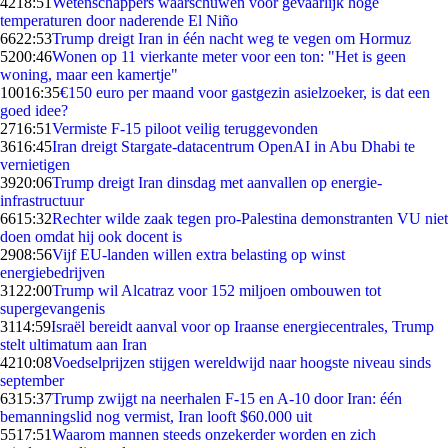
42
18:51
Wetenschappers waarschuwen voor gevaarlijk hoge
temperaturen door naderende El Niño
66
22:53
Trump dreigt Iran in één nacht weg te vegen om Hormuz
52
00:46
Wonen op 11 vierkante meter voor een ton: "Het is geen
woning, maar een kamertje"
100
16:35
€150 euro per maand voor gastgezin asielzoeker, is dat een
goed idee?
27
16:51
Vermiste F-15 piloot veilig teruggevonden
36
16:45
Iran dreigt Stargate-datacentrum OpenAI in Abu Dhabi te
vernietigen
39
20:06
Trump dreigt Iran dinsdag met aanvallen op energie-
infrastructuur
66
15:32
Rechter wilde zaak tegen pro-Palestina demonstranten VU niet
doen omdat hij ook docent is
29
08:56
Vijf EU-landen willen extra belasting op winst
energiebedrijven
31
22:00
Trump wil Alcatraz voor 152 miljoen ombouwen tot
supergevangenis
31
14:59
Israël bereidt aanval voor op Iraanse energiecentrales, Trump
stelt ultimatum aan Iran
42
10:08
Voedselprijzen stijgen wereldwijd naar hoogste niveau sinds
september
63
15:37
Trump zwijgt na neerhalen F-15 en A-10 door Iran: één
bemanningslid nog vermist, Iran looft $60.000 uit
55
17:51
Waarom mannen steeds onzekerder worden en zich