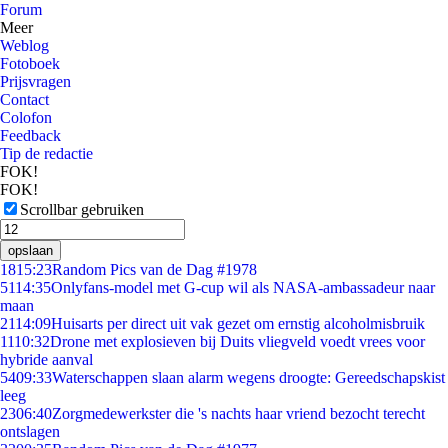
Forum
Meer
Weblog
Fotoboek
Prijsvragen
Contact
Colofon
Feedback
Tip de redactie
FOK!
FOK!
Scrollbar gebruiken
opslaan
18
15:23
Random Pics van de Dag #1978
51
14:35
Onlyfans-model met G-cup wil als NASA-ambassadeur naar
maan
21
14:09
Huisarts per direct uit vak gezet om ernstig alcoholmisbruik
11
10:32
Drone met explosieven bij Duits vliegveld voedt vrees voor
hybride aanval
54
09:33
Waterschappen slaan alarm wegens droogte: Gereedschapskist
leeg
23
06:40
Zorgmedewerkster die 's nachts haar vriend bezocht terecht
ontslagen