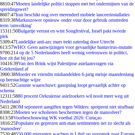
88
10:47
Moeten landelijke politici stoppen met het ondermijnen van de
spreidingswet?
86
07:47
Iran beschikt nog over merendeel mobiele lanceerinstallaties
83
19:38
Markuszower opnieuw onder vuur door gebruik omstreden
term 'omvolking'
153
11:50
Bulgarije verrast en wint Songfestival, Israël pakt tweede
plek
53
09:47
Landelijke anti-azc mars trekt zaterdag door Utrecht
6
13:57
WHO: Geen aanwijzingen voor gevaarlijke hantavirus-mutatie
97
00:21
4 op de 5 Nederlanders heeft weinig vertrouwen in politici,
hoe zit dat bij jou?
104
16:39
Van den Brink wijst Palestijnse asielaanvragen via
Griekenland af
39
00:38
Moeder en vriendin mishandelden 6-jarig meisje maandenlang
op beestachtige wijze
94
11:52
Gasunie waarschuwt: gasopslag loopt gevaarlijk achter op
schema
123
11:58
80 procent Oekraïense asielzoekers wil nooit meer weg uit
Nederland
54
11:28
OM seponeert aangiften tegen Wilders: spotprent niet strafbaar
83
08:23
Moeten we scholieren beschermen tegen de manosfeer?
6
13:58
Voorbeschouwing WK voetbal 2026: Curaçao
18
16:25
Populaire en geprezen anti-man sentimenten net zo slecht als
'manosfeer'
75
20:48
550.000 migranten wachten in Libië op oversteek naar Europa