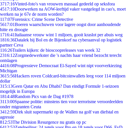
37
17:16
Vinted-foto's van vrouwen massaal gedeeld op seksfora
45
17:10
Doorwerken na AOW-leeftijd vaker vastgelegd in cao's, moet
werken na je 67e de norm worden?
1
17:07
Forensics: Crime Scene Detective
56
17:01
Boeren waarschuwen voor lagere oogst door aanhoudende
hitte en droogte
17
16:41
Italiaanse vrouw wint 1 miljoen, gooit kraslot per abuis weg
18
16:36
Datalek bij Bol en de Bijenkorf na cyberaanval op logistiek
partner Ceva
1
16:26
Trailers kijken: de bioscoopreleases van week 32
23
16:12
Zorgmedewerkster die 's nachts haar vriend bezocht terecht
ontslagen
44
16:08
Progressieve Democraat El-Sayed wint nipt voorverkiezing
Michigan
36
15:56
Hackers roven Coldcard-bitcoinwallets leeg voor 114 miljoen
dollar
3
15:13
Geen Qatar en Abu Dhabi? Dan eindigt Formule 1-seizoen
mogelijk in Europa
18
14:48
Random Pics van de Dag #1978
31
13:00
Spaanse politie: minstens tien voor terrorisme veroordeelden
onder migranten Ceuta
34
12:59
Dirk sluit supermarkt op de Wallen na golf van diefstal en
agressie
8
12:53
The Division Resurgence nu gratis op pc
64
12:53
Zetelpeiling: 24 zetels voor Pro en 18 zetels voor D66, FvD,