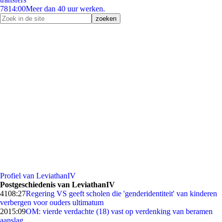
78
14:00
Meer dan 40 uur werken.
Profiel van LeviathanIV
Postgeschiedenis van LeviathanIV
41
08:27
Regering VS geeft scholen die 'genderidentiteit' van kinderen
verbergen voor ouders ultimatum
20
15:09
OM: vierde verdachte (18) vast op verdenking van beramen
aanslag