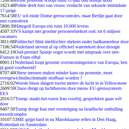
72
08:49
Britse postbode schopt blind 11-jaar oud hondje dood
18
23:48
Politie deelt foto van vrouw verdacht van seksuele intimidatie
17-jarige
76
14:58
EU wil einde Duitse grenscontroles, maar Berlijn gaat door
met controleren
58
00:39
Hittegolf Europa eist ruim 10.000 levens
45
07:33
VS kampt met grootste personeelstekort ooit: tot 6 miljoen
vacatures
38
11:08
Politiechef filmt stiefdochter stiekem onder badkamerdeur door
71
06:54
Nederland stevent af op officieel watertekort door droogte
64
12:10
Oud-premier Spanje oogst woede met uitspraak over niet-
Fransen in Frans elftal
89
01:11
Nederland loopt grootste overstromingsrisico van Europa, ben
jij goed voorbereid?
87
07:40
Obese mensen maken minder kans op promotie, moet
overgewichtsdiscriminatie strafbaar worden ?
27
16:02
Woeste bison slingert toerist meters de lucht in in Yellowstone
26
09:59
Chaos dreigt op luchthavens door nieuw EU-grenssysteem
EES
20
16:57
Trump: staakt-het-vuren Iran voorbij, gesprekken gaan wél
door
94
07:50
Trump dreigt Iran met vernietiging na Israëlische onthulling
moordcomplot
101
07:53
ME grijpt hard in na Marokkaanse rellen in Den Haag,
Rotterdam en Amsterdam