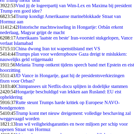
en Trump meldt 'deal'
39
22:53
Vind jij de logeerpartij van Wim-Lex en Maxima bij president
Trump een goed idee?
68
23:54
Trump kondigt Amerikaanse marineblokkade Straat van
Hormuz aan
114
12:42
Historische machtswisseling in Hongarije: Orbán erkent
nederlaag, Magyar grijpt de macht
62
08:17
Amerikaans 'laatste en beste' Iran-voorstel stukgelopen, Vance
verlaat Islamabad
57
15:11
China dwong Iran tot wapenstilstand met VS
54
14:44
Trumps plan voor wederopbouw Gaza dreigt te mislukken:
nauwelijks geld vrijgemaakt
19
11:56
Melania Trump ontkent tijdens speech band met Epstein en eist
hoorzitting
55
11:43
JD Vance in Hongarije, gaat hij de presidentsverkiezingen
fixen voor Orban?
31
03:40
Chimpansees uit Netflix-docu splijten in dodelijke stammen
24
20:54
Hongarije beschuldigd van lekken aan Rusland: EU eist
opheldering
59
16:37
Rutte steunt Trumps harde kritiek op Europese NAVO-
bondgenoten
54
10:45
Trump komt met nieuw dreigement: volledige beschaving zal
weggevaagd worden
18
21:13
Iran wil veiligheidsgaranties en twee miljoen per schip voor
openen Straat van Hormuz