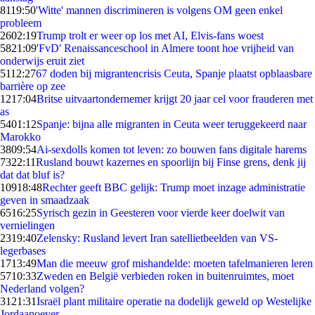
81
19:50
'Witte' mannen discrimineren is volgens OM geen enkel
probleem
26
02:19
Trump trolt er weer op los met AI, Elvis-fans woest
58
21:09
'FvD' Renaissanceschool in Almere toont hoe vrijheid van
onderwijs eruit ziet
51
12:27
67 doden bij migrantencrisis Ceuta, Spanje plaatst opblaasbare
barrière op zee
12
17:04
Britse uitvaartondernemer krijgt 20 jaar cel voor frauderen met
as
54
01:12
Spanje: bijna alle migranten in Ceuta weer teruggekeerd naar
Marokko
38
09:54
Ai-sexdolls komen tot leven: zo bouwen fans digitale harems
73
22:11
Rusland bouwt kazernes en spoorlijn bij Finse grens, denk jij
dat dat bluf is?
109
18:48
Rechter geeft BBC gelijk: Trump moet inzage administratie
geven in smaadzaak
65
16:25
Syrisch gezin in Geesteren voor vierde keer doelwit van
vernielingen
23
19:40
Zelensky: Rusland levert Iran satellietbeelden van VS-
legerbases
17
13:49
Man die meeuw grof mishandelde: moeten tafelmanieren leren
57
10:33
Zweden en België verbieden roken in buitenruimtes, moet
Nederland volgen?
31
21:31
Israël plant militaire operatie na dodelijk geweld op Westelijke
Jordaanoever