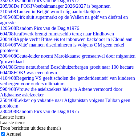
33
00:35
Random Pics van de Dag #1977
2
05/08
De FOK!Voetbalmanager 2026/2027 is begonnen
21
05/08
Tanken in België wordt nóg aantrekkelijker
34
05/08
Dirk sluit supermarkt op de Wallen na golf van diefstal en
agressie
12
05/08
Random Pics van de Dag #1976
6
04/08
Kraftwerk brengt ruimteschip terug naar Eindhoven
20
04/08
Apple vecht Britse eis tot inbouwen backdoor in iCloud aan
81
04/08
'Witte' mannen discrimineren is volgens OM geen enkel
probleem
30
04/08
Ceuta-leider noemt Marokkaanse grensaanval door migranten
'gruweldaad'
6
04/08
Grote natuurbrand Boschhuizerbergen groeit naar 100 hectare
6
04/08
FOK! was even down
41
04/08
Regering VS geeft scholen die 'genderidentiteit' van kinderen
verbergen voor ouders ultimatum
59
04/08
Vrouw die asielzoekers hielp in Athene vermoord door
Afghaanse asielzoeker
25
04/08
Lekker op vakantie naar Afghanistan volgens Taliban geen
probleem
23
04/08
Random Pics van de Dag #1975
Laatste items
Laatste items
Toon berichten uit deze thema's
Actueel