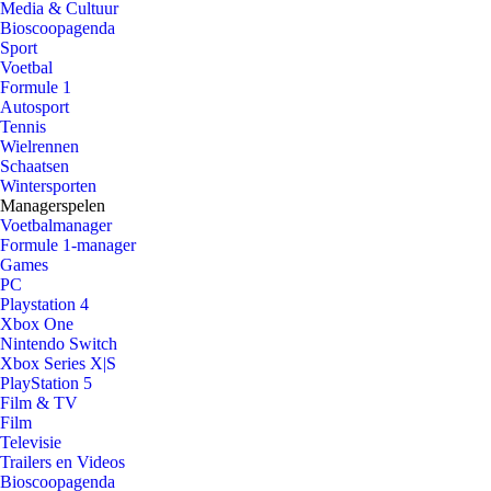
Media & Cultuur
Bioscoopagenda
Sport
Voetbal
Formule 1
Autosport
Tennis
Wielrennen
Schaatsen
Wintersporten
Managerspelen
Voetbalmanager
Formule 1-manager
Games
PC
Playstation 4
Xbox One
Nintendo Switch
Xbox Series X|S
PlayStation 5
Film & TV
Film
Televisie
Trailers en Videos
Bioscoopagenda