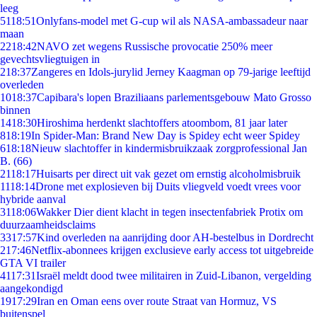
leeg
51
18:51
Onlyfans-model met G-cup wil als NASA-ambassadeur naar
maan
22
18:42
NAVO zet wegens Russische provocatie 250% meer
gevechtsvliegtuigen in
2
18:37
Zangeres en Idols-jurylid Jerney Kaagman op 79-jarige leeftijd
overleden
10
18:37
Capibara's lopen Braziliaans parlementsgebouw Mato Grosso
binnen
14
18:30
Hiroshima herdenkt slachtoffers atoombom, 81 jaar later
8
18:19
In Spider-Man: Brand New Day is Spidey echt weer Spidey
6
18:18
Nieuw slachtoffer in kindermisbruikzaak zorgprofessional Jan
B. (66)
21
18:17
Huisarts per direct uit vak gezet om ernstig alcoholmisbruik
11
18:14
Drone met explosieven bij Duits vliegveld voedt vrees voor
hybride aanval
31
18:06
Wakker Dier dient klacht in tegen insectenfabriek Protix om
duurzaamheidsclaims
33
17:57
Kind overleden na aanrijding door AH-bestelbus in Dordrecht
2
17:46
Netflix-abonnees krijgen exclusieve early access tot uitgebreide
GTA VI trailer
41
17:31
Israël meldt dood twee militairen in Zuid-Libanon, vergelding
aangekondigd
19
17:29
Iran en Oman eens over route Straat van Hormuz, VS
buitenspel