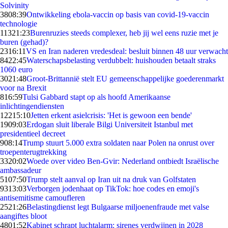
Solvinity
38
08:39
Ontwikkeling ebola-vaccin op basis van covid-19-vaccin
technologie
113
21:23
Burenruzies steeds complexer, heb jij wel eens ruzie met je
buren (gehad)?
23
16:11
VS en Iran naderen vredesdeal: besluit binnen 48 uur verwacht
84
22:45
Waterschapsbelasting verdubbelt: huishouden betaalt straks
1060 euro
30
21:48
Groot-Brittannië stelt EU gemeenschappelijke goederenmarkt
voor na Brexit
8
16:59
Tulsi Gabbard stapt op als hoofd Amerikaanse
inlichtingendiensten
122
15:10
Jetten erkent asielcrisis: 'Het is gewoon een bende'
19
09:03
Erdogan sluit liberale Bilgi Universiteit Istanbul met
presidentieel decreet
9
08:14
Trump stuurt 5.000 extra soldaten naar Polen na onrust over
troepenterugtrekking
33
20:02
Woede over video Ben-Gvir: Nederland ontbiedt Israëlische
ambassadeur
51
07:50
Trump stelt aanval op Iran uit na druk van Golfstaten
93
13:03
Verborgen jodenhaat op TikTok: hoe codes en emoji's
antisemitisme camoufleren
25
21:26
Belastingdienst legt Bulgaarse miljoenenfraude met valse
aangiftes bloot
48
01:52
Kabinet schrapt luchtalarm: sirenes verdwijnen in 2028