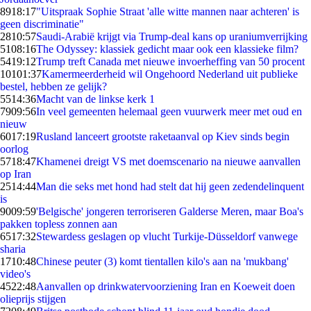
89
18:17
"Uitspraak Sophie Straat 'alle witte mannen naar achteren' is
geen discriminatie"
28
10:57
Saudi-Arabië krijgt via Trump-deal kans op uraniumverrijking
51
08:16
The Odyssey: klassiek gedicht maar ook een klassieke film?
54
19:12
Trump treft Canada met nieuwe invoerheffing van 50 procent
101
01:37
Kamermeerderheid wil Ongehoord Nederland uit publieke
bestel, hebben ze gelijk?
55
14:36
Macht van de linkse kerk 1
79
09:56
In veel gemeenten helemaal geen vuurwerk meer met oud en
nieuw
60
17:19
Rusland lanceert grootste raketaanval op Kiev sinds begin
oorlog
57
18:47
Khamenei dreigt VS met doemscenario na nieuwe aanvallen
op Iran
25
14:44
Man die seks met hond had stelt dat hij geen zedendelinquent
is
90
09:59
'Belgische' jongeren terroriseren Galderse Meren, maar Boa's
pakken topless zonnen aan
65
17:32
Stewardess geslagen op vlucht Turkije-Düsseldorf vanwege
sharia
17
10:48
Chinese peuter (3) komt tientallen kilo's aan na 'mukbang'
video's
45
22:48
Aanvallen op drinkwatervoorziening Iran en Koeweit doen
olieprijs stijgen