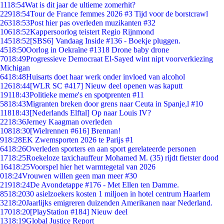
11
18:54
Wat is dit jaar de ultieme zomerhit?
229
18:54
Tour de France femmes 2026 #3 Tijd voor de borstcrawl
263
18:53
Post hier pas overleden muzikanten #32
106
18:52
Kappersoorlog teistert Regio Rijnmond
145
18:52
[SBS6] Vandaag Inside #136 - Boekje pluggen.
45
18:50
Oorlog in Oekraïne #1318 Drone baby drone
70
18:49
Progressieve Democraat El-Sayed wint nipt voorverkiezing
Michigan
64
18:48
Huisarts doet haar werk onder invloed van alcohol
126
18:44
[WLR SC #417] Nieuw deel openen was kaputt
191
18:43
Politieke meme's en spotprenten #11
58
18:43
Migranten breken door grens naar Ceuta in Spanje,l #10
118
18:43
[Nederlands Elftal] Op naar Louis IV?
22
18:36
Jerney Kaagman overleden
108
18:30
[Wielrennen #616] Brennan!
9
18:28
EK Zwemsporten 2026 te Parijs #1
64
18:26
Overleden sporters en aan sport gerelateerde personen
17
18:25
Roekeloze taxichauffeur Mohamed M. (35) rijdt fietster dood
164
18:25
Voorspel hier het warmtegetal van 2026
0
18:24
Vrouwen willen geen man meer #30
219
18:24
De Avondetappe #176 - Met Ellen ten Damme.
85
18:20
30 asielzoekers kosten 1 miljoen in hotel centrum Haarlem
32
18:20
Jaarlijks emigreren duizenden Amerikanen naar Nederland.
170
18:20
[PlayStation #184] Nieuw deel
13
18:19
Global Justice Report