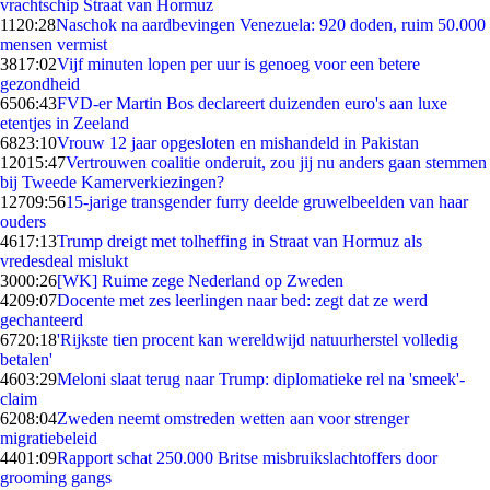
vrachtschip Straat van Hormuz
11
20:28
Naschok na aardbevingen Venezuela: 920 doden, ruim 50.000
mensen vermist
38
17:02
Vijf minuten lopen per uur is genoeg voor een betere
gezondheid
65
06:43
FVD-er Martin Bos declareert duizenden euro's aan luxe
etentjes in Zeeland
68
23:10
Vrouw 12 jaar opgesloten en mishandeld in Pakistan
120
15:47
Vertrouwen coalitie onderuit, zou jij nu anders gaan stemmen
bij Tweede Kamerverkiezingen?
127
09:56
15-jarige transgender furry deelde gruwelbeelden van haar
ouders
46
17:13
Trump dreigt met tolheffing in Straat van Hormuz als
vredesdeal mislukt
30
00:26
[WK] Ruime zege Nederland op Zweden
42
09:07
Docente met zes leerlingen naar bed: zegt dat ze werd
gechanteerd
67
20:18
'Rijkste tien procent kan wereldwijd natuurherstel volledig
betalen'
46
03:29
Meloni slaat terug naar Trump: diplomatieke rel na 'smeek'-
claim
62
08:04
Zweden neemt omstreden wetten aan voor strenger
migratiebeleid
44
01:09
Rapport schat 250.000 Britse misbruikslachtoffers door
grooming gangs