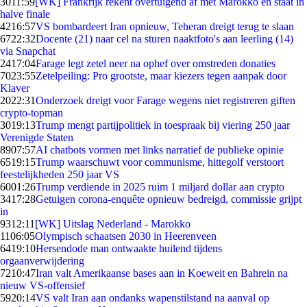
30
11:59
[WK] Frankrijk rekent overtuigend af met Marokko en staat in
halve finale
42
16:57
VS bombardeert Iran opnieuw, Teheran dreigt terug te slaan
67
22:32
Docente (21) naar cel na sturen naaktfoto's aan leerling (14)
via Snapchat
24
17:04
Farage legt zetel neer na ophef over omstreden donaties
70
23:55
Zetelpeiling: Pro grootste, maar kiezers tegen aanpak door
Klaver
20
22:31
Onderzoek dreigt voor Farage wegens niet registreren giften
crypto-topman
30
19:13
Trump mengt partijpolitiek in toespraak bij viering 250 jaar
Verenigde Staten
89
07:57
AI chatbots vormen met links narratief de publieke opinie
65
19:15
Trump waarschuwt voor communisme, hittegolf verstoort
feestelijkheden 250 jaar VS
60
01:26
Trump verdiende in 2025 ruim 1 miljard dollar aan crypto
34
17:28
Getuigen corona-enquête opnieuw bedreigd, commissie grijpt
in
93
12:11
[WK] Uitslag Nederland - Marokko
11
06:05
Olympisch schaatsen 2030 in Heerenveen
64
19:10
Hersendode man ontwaakte huilend tijdens
orgaanverwijdering
72
10:47
Iran valt Amerikaanse bases aan in Koeweit en Bahrein na
nieuw VS-offensief
59
20:14
VS valt Iran aan ondanks wapenstilstand na aanval op