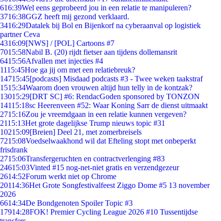
6
16:39
Wel eens geprobeerd jou in een relatie te manipuleren?
37
16:38
GGZ heeft mij gezond verklaard.
34
16:29
Datalek bij Bol en Bijenkorf na cyberaanval op logistiek
partner Ceva
43
16:09
[NWS] / [POL] Cartoons #7
70
15:58
Nabil B. (20) rijdt fietser aan tijdens dollemansrit
64
15:56
Afvallen met injecties #4
11
15:45
Hoe ga jij om met een relatiebreuk?
147
15:45
[podcasts] Misdaad podcasts #3 - Twee weken taakstraf
15
15:34
Waarom doen vrouwen altijd hun telly in de kontzak?
130
15:29
[DRT SC] #6: RendacGoden sponsored by TONZON
141
15:18
sc Heerenveen #52: Waar Koning Sarr de dienst uitmaakt
27
15:16
Zou je vreemdgaan in een relatie kunnen vergeven?
21
15:13
Het grote dagelijkse Trump nieuws topic #31
102
15:09
[Breien] Deel 21, met zomerbreisels
72
15:08
Voedselwaakhond wil dat Efteling stopt met onbeperkt
frisdrank
27
15:06
Transfergeruchten en contractverlenging #83
246
15:03
Vinted #15 nog-net-niet gratis en verzendgezeur
26
14:52
Forum werkt niet op Chrome
201
14:36
Het Grote Songfestivalfeest Ziggo Dome #5 13 november
2026
66
14:34
De Bondgenoten Spoiler Topic #3
179
14:28
FOK! Premier Cycling League 2026 #10 Tussentijdse
transfers