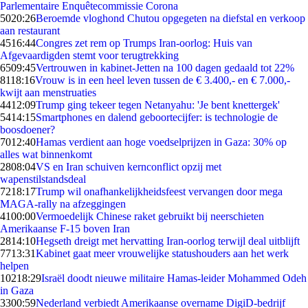
Parlementaire Enquêtecommissie Corona
50
20:26
Beroemde vloghond Chutou opgegeten na diefstal en verkoop
aan restaurant
45
16:44
Congres zet rem op Trumps Iran-oorlog: Huis van
Afgevaardigden stemt voor terugtrekking
65
09:45
Vertrouwen in kabinet-Jetten na 100 dagen gedaald tot 22%
81
18:16
Vrouw is in een heel leven tussen de € 3.400,- en € 7.000,-
kwijt aan menstruaties
44
12:09
Trump ging tekeer tegen Netanyahu: 'Je bent knettergek'
54
14:15
Smartphones en dalend geboortecijfer: is technologie de
boosdoener?
70
12:40
Hamas verdient aan hoge voedselprijzen in Gaza: 30% op
alles wat binnenkomt
28
08:04
VS en Iran schuiven kernconflict opzij met
wapenstilstandsdeal
72
18:17
Trump wil onafhankelijkheidsfeest vervangen door mega
MAGA-rally na afzeggingen
41
00:00
Vermoedelijk Chinese raket gebruikt bij neerschieten
Amerikaanse F-15 boven Iran
28
14:10
Hegseth dreigt met hervatting Iran-oorlog terwijl deal uitblijft
77
13:31
Kabinet gaat meer vrouwelijke statushouders aan het werk
helpen
102
18:29
Israël doodt nieuwe militaire Hamas-leider Mohammed Odeh
in Gaza
33
00:59
Nederland verbiedt Amerikaanse overname DigiD-bedrijf