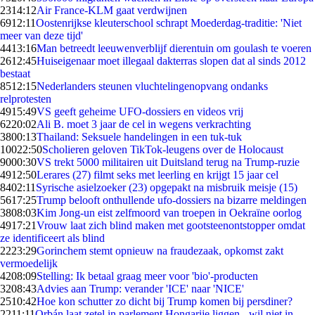
23
14:12
Air France-KLM gaat verdwijnen
69
12:11
Oostenrijkse kleuterschool schrapt Moederdag-traditie: 'Niet
meer van deze tijd'
44
13:16
Man betreedt leeuwenverblijf dierentuin om goulash te voeren
26
12:45
Huiseigenaar moet illegaal dakterras slopen dat al sinds 2012
bestaat
85
12:15
Nederlanders steunen vluchtelingenopvang ondanks
relprotesten
49
15:49
VS geeft geheime UFO-dossiers en videos vrij
62
20:02
Ali B. moet 3 jaar de cel in wegens verkrachting
38
00:13
Thailand: Seksuele handelingen in een tuk-tuk
100
22:50
Scholieren geloven TikTok-leugens over de Holocaust
90
00:30
VS trekt 5000 militairen uit Duitsland terug na Trump-ruzie
49
12:50
Lerares (27) filmt seks met leerling en krijgt 15 jaar cel
84
02:11
Syrische asielzoeker (23) opgepakt na misbruik meisje (15)
56
17:25
Trump belooft onthullende ufo-dossiers na bizarre meldingen
38
08:03
Kim Jong-un eist zelfmoord van troepen in Oekraïne oorlog
49
17:21
Vrouw laat zich blind maken met gootsteenontstopper omdat
ze identificeert als blind
22
23:29
Gorinchem stemt opnieuw na fraudezaak, opkomst zakt
vermoedelijk
42
08:09
Stelling: Ik betaal graag meer voor 'bio'-producten
32
08:43
Advies aan Trump: verander 'ICE' naar 'NICE'
25
10:42
Hoe kon schutter zo dicht bij Trump komen bij persdiner?
22
11:11
Orbán laat zetel in parlement Hongarije liggen - wil niet in