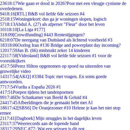
236
18:17
Wie gaan er dood in 2026?Post met een vleugje cynisme de
overledenen.
94
18:16
[RTL] B&B vol liefde 6de seizoen #4
25
18:15
Woningtekort: dus ga je woningen slopen, logisch
57
18:13
Abdul A. (27) als afperser "Fleur" door het leven
101
18:10
[La Liga #177]
3
18:09
[Crowdfunding] #443 Rentestijgingen?
62
18:07
De neergang van Duitsland als lichtend voorbeeld #3
183
18:06
Oorlog Iran #136 Bridge and powerplant day incoming?
120
17:59
Jan B. (66) misbruikt zeker 14 kinderen
221
17:58
[Videoland] B&B vol liefde 6de seizoen #1 voor de
vooruitkijkers
45
17:56
Perez Hilton opgenomen op spoed na uitzenden van
gruwelijke video
143
17:54
[AKQ] #3384 Topic met vragen. En soms goede
antwoorden.
77
17:54
Vuelta a España 2026 #1
4
17:51
Poepen tijdens het tandenpoetsen
99
17:46
De Schatkamer van Beeld & Geluid #4
244
17:45
Afbeeldingen die je gemaakt hebt met AI
186
17:42
[SBS6] De Oranjezomer #10 Helene je kan het niet stop
ermee
21
17:41
[Dagboek] Mijn struggles in het dagelijks leven
231
17:37
Weerrecords aan de lopende band
183
17:29
NEC #77: Wat een seizoen is dit zeg