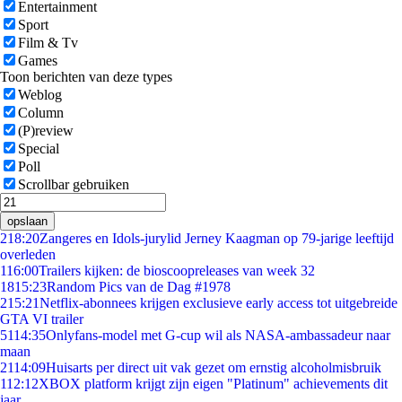
Entertainment
Sport
Film & Tv
Games
Toon berichten van deze types
Weblog
Column
(P)review
Special
Poll
Scrollbar gebruiken
opslaan
2
18:20
Zangeres en Idols-jurylid Jerney Kaagman op 79-jarige leeftijd
overleden
1
16:00
Trailers kijken: de bioscoopreleases van week 32
18
15:23
Random Pics van de Dag #1978
2
15:21
Netflix-abonnees krijgen exclusieve early access tot uitgebreide
GTA VI trailer
51
14:35
Onlyfans-model met G-cup wil als NASA-ambassadeur naar
maan
21
14:09
Huisarts per direct uit vak gezet om ernstig alcoholmisbruik
1
12:12
XBOX platform krijgt zijn eigen "Platinum" achievements dit
jaar