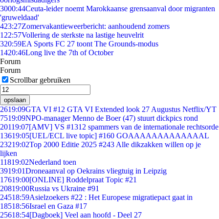
30
00:44
Ceuta-leider noemt Marokkaanse grensaanval door migranten
'gruweldaad'
4
23:27
Zomervakantieweerbericht: aanhoudend zomers
1
22:57
Vollering de sterkste na lastige heuvelrit
3
20:59
EA Sports FC 27 toont The Grounds-modus
14
20:46
Long live the 7th of October
Forum
Forum
Scrollbar gebruiken
opslaan
26
19:09
GTA VI #12 GTA VI Extended look 27 Augustus Netflix/YT
75
19:09
NPO-manager Menno de Boer (47) stuurt dickpics rond
201
19:07
[AMV] VS #1312 spammers van de internationale rechtsorde
136
19:05
[UEL/ECL live topic] #160 GOAAAAAAAAAAAAAL
232
19:02
Top 2000 Editie 2025 #243 Alle dikzakken willen op je
lijken
118
19:02
Nederland toen
39
19:01
Droneaanval op Oekrains vliegtuig in Leipzig
176
19:00
[ONLINE] Roddelpraat Topic #21
208
19:00
Russia vs Ukraine #91
245
18:59
Asielzoekers #22 : Het Europese migratiepact gaat in
185
18:56
Israel en Gaza #17
256
18:54
[Dagboek] Veel aan hoofd - Deel 27