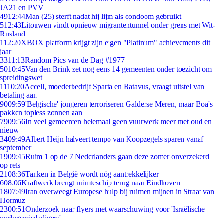
JA21 en PVV
49
12:44
Man (25) sterft nadat hij lijm als condoom gebruikt
5
12:43
Litouwen vindt opnieuw migrantentunnel onder grens met Wit-
Rusland
1
12:20
XBOX platform krijgt zijn eigen "Platinum" achievements dit
jaar
33
11:13
Random Pics van de Dag #1977
50
10:45
Van den Brink zet nog eens 14 gemeenten onder toezicht om
spreidingswet
11
10:20
Accell, moederbedrijf Sparta en Batavus, vraagt uitstel van
betaling aan
90
09:59
'Belgische' jongeren terroriseren Galderse Meren, maar Boa's
pakken topless zonnen aan
79
09:56
In veel gemeenten helemaal geen vuurwerk meer met oud en
nieuw
34
09:49
Albert Heijn halveert tempo van Koopzegels sparen vanaf
september
19
09:45
Ruim 1 op de 7 Nederlanders gaan deze zomer onverzekerd
op reis
21
08:36
Tanken in België wordt nóg aantrekkelijker
6
08:06
Kraftwerk brengt ruimteschip terug naar Eindhoven
18
07:49
Iran overweegt Europese hulp bij ruimen mijnen in Straat van
Hormuz
23
00:51
Onderzoek naar flyers met waarschuwing voor 'Israëlische
oorlogsmisdadigers'