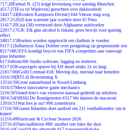
7
17:28
Farhad N. (25) krijgt levenslang voor aanslag Munchen
45
17:27
[Eva vd Wijdeven] geruchten over dakloosheid
144
17:24
[Keuken Kampioen Divisie] #44 Vitesse mag weg
28
17:21
2026 kan warmste jaar worden door El Nino
114
17:20
Lisa (38) vermoord door Afghaanse asielzoeker
220
17:17
GR: Elk glas alcohol is riskant, geen bewijs voor gunstig
effect
188
17:15
Boeken worden opgekocht om chatbots te voeden
91
17:12
Influencer Anna Dobber over pestgedrag op gesponsorde reis
82
17:08
UEFA kondigt boycot van FIFA-competities aan vanwege
plan Infantino
6
17:04
Insta360 Studio software, lagging en stotteren
92
17:02
Koopzegels sparen bij AH duurt straks 2x zo lang
218
17:00
[Golf] Centraal #18: Moving day, meestal naar beneden
10
16:59
[RTL4] Bestemming X
135
16:59
Grote natuurbrand in Noord-Limburg
10
16:57
Meest innovatieve game mechanics
32
16:56
Vinted-foto's van vrouwen massaal gedeeld op seksfora
38
16:54
[SBS6] De Bondgenoten #317 We dansen de macaroni
120
16:51
Wat lees je nu? #96 zomerlezen
171
16:50
Gianni Infantino doet aanbod om 211 voetbalbonden 'om te
kopen'
112
16:49
Hurricane & Cyclone Season 2026
237
16:45
Speciaalbieren #80: another one bites the dust
56
16:44
Covid19 the aftermath #17 bananenmilkshake