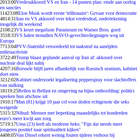
20
13:00
Vredesakkoord VS en Iran - 14 punten plan: einde aan oorlog
en sancties
114
23:08
Elon Musk wordt eerste 'trillionaire': Gevaar voor democratie
48
14:31
Iran en VS akkoord over tekst vredesdeal, ondertekening
mogelijk dit weekend
21
08:23
VS keurt megafusie Paramount en Warner Bros. goed
35
18:33
VS halen tientallen NAVO-gevechtsvliegtuigen weg uit
Europa
77
13:04
PVV-Statenlid veroordeeld tot taakstraf na aanrijden
milieuactiviste
37
22:49
Trump blaast geplande aanval op Iran af: akkoord over
nucleair deal lijkt nabij
42
07:16
Borssele blijft jaren afhankelijk van Russisch uranium, kabinet
doet niets
32
12:02
Kabinet onderzoekt legalisering pepperspray voor slachtoffers
van stalking
181
19:25
Rellen in Belfast en omgeving na bijna onthoofding: politici
spreken hun afschuw uit
19
10:17
Man (81) krijgt 10 jaar cel voor doden echtgenote die seks
weigerde
53
15:32
Nibud: Mensen met beperking maandelijks tot honderden
euro's meer kwijt aan zorg
57
19:17
Uma (23) leeft als moderne heks: "Fijn dat steeds meer
jongeren positief naar spiritualiteit kijken"
44
08:05
Van Dissel erkent weinig fouten tijdens verhoor bij