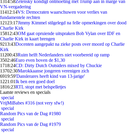
13
14:58
Zelensky kondigt ontmoeting met Trump aan in marge van
VN-vergadering
114
12:14
VS: Democraten waarschuwen voor verlies van
fundamentele rechten
121
23:17
Jimmy Kimmel stilgelegd na felle opmerkingen over dood
Charlie Kirk
158
12:43
OM gaat opruiende uitspraken Bob Vylan over IDF en
Charlie Kirk in kaart brengen
92
13:43
Docenten aangepakt na zieke posts over moord op Charlie
Kirk
112
00:43
Ruim helft Nederlanders niet voorbereid op ramp
35
02:46
Euro even boven de $1,30
17
18:24
CD: Dirty Dutch Outsiders mixed by Chuckie
137
02:30
Marokkaanse jongeren verenigen zich
69
19:59
'Danslerares heeft kind van 13-jarige'
12
21:01
Ik ben een goed doel
18
16:23
RTL stopt met belspelletjes
Laatste reviews en specials
special
VrijMiBabes #316 (not very sfw!)
special
Random Pics van de Dag #1980
special
Random Pics van de Dag #1979
special