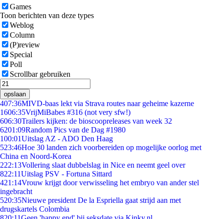
Games
Toon berichten van deze types
Weblog
Column
(P)review
Special
Poll
Scrollbar gebruiken
opslaan
4
07:36
MIVD-baas lekt via Strava routes naar geheime kazerne
16
06:35
VrijMiBabes #316 (not very sfw!)
6
06:30
Trailers kijken: de bioscoopreleases van week 32
62
01:09
Random Pics van de Dag #1980
1
00:01
Uitslag AZ - ADO Den Haag
5
23:46
Hoe 30 landen zich voorbereiden op mogelijke oorlog met
China en Noord-Korea
2
22:13
Vollering slaat dubbelslag in Nice en neemt geel over
8
22:11
Uitslag PSV - Fortuna Sittard
4
21:14
Vrouw krijgt door verwisseling het embryo van ander stel
ingebracht
5
20:35
Nieuwe president De la Espriella gaat strijd aan met
drugskartels Colombia
8
20:11
Geen 'happy end' bij seksdate via Kinky.nl