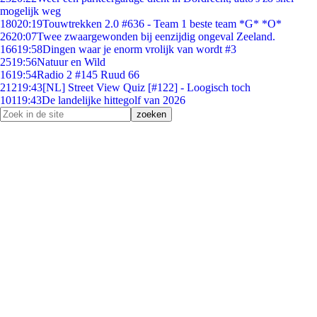
mogelijk weg
180
20:19
Touwtrekken 2.0 #636 - Team 1 beste team *G* *O*
26
20:07
Twee zwaargewonden bij eenzijdig ongeval Zeeland.
166
19:58
Dingen waar je enorm vrolijk van wordt #3
25
19:56
Natuur en Wild
16
19:54
Radio 2 #145 Ruud 66
212
19:43
[NL] Street View Quiz [#122] - Loogisch toch
101
19:43
De landelijke hittegolf van 2026