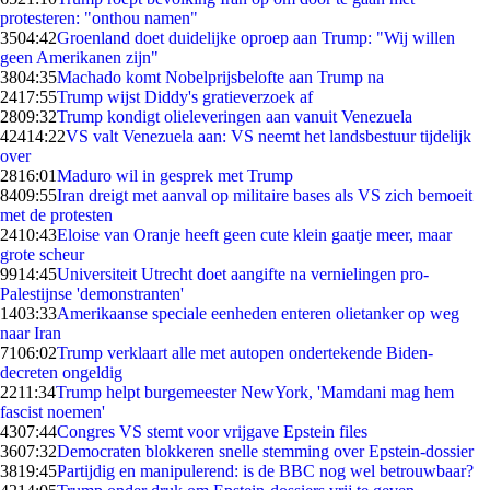
protesteren: "onthou namen"
35
04:42
Groenland doet duidelijke oproep aan Trump: "Wij willen
geen Amerikanen zijn"
38
04:35
Machado komt Nobelprijsbelofte aan Trump na
24
17:55
Trump wijst Diddy's gratieverzoek af
28
09:32
Trump kondigt olieleveringen aan vanuit Venezuela
424
14:22
VS valt Venezuela aan: VS neemt het landsbestuur tijdelijk
over
28
16:01
Maduro wil in gesprek met Trump
84
09:55
Iran dreigt met aanval op militaire bases als VS zich bemoeit
met de protesten
24
10:43
Eloise van Oranje heeft geen cute klein gaatje meer, maar
grote scheur
99
14:45
Universiteit Utrecht doet aangifte na vernielingen pro-
Palestijnse 'demonstranten'
14
03:33
Amerikaanse speciale eenheden enteren olietanker op weg
naar Iran
71
06:02
Trump verklaart alle met autopen ondertekende Biden-
decreten ongeldig
22
11:34
Trump helpt burgemeester NewYork, 'Mamdani mag hem
fascist noemen'
43
07:44
Congres VS stemt voor vrijgave Epstein files
36
07:32
Democraten blokkeren snelle stemming over Epstein-dossier
38
19:45
Partijdig en manipulerend: is de BBC nog wel betrouwbaar?