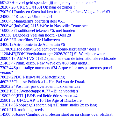
6
07:27
Hoeveel geld spendeer jij aan je beginnende relatie?
282
07:26
[CRE SC #160] Op naar de zomer!!
79
07:01
Franky en Coen bakken friet in Oekraïne - Volg ze hier! #3
248
06:54
Russia vs Ukraine #91
19
06:43
Managarm's boerderij deel #5.1
78
06:40
[IndyCar] #115 We're in Nashville Tennessee
169
06:37
Traditioneel tekenen #6; met honden
2
06:36
[Dagboek] Veel aan hoofd - Deel 28
41
06:23
Horrorfilms #33: Halloween
34
06:12
Astronomie in de Achtertuin #6
117
06:02
Hoe denkt God echt over homo-seksualiteit? deel 4
112
04:42
[FOK!Voetbalmanager 2026/2027] #1 We zijn er weer
299
04:18
[AMV] VS #1312 spammers van de internationale rechtsorde
214
03:47
Punk, disco, New Wave of? #60 Sing along...
73
02:44
Spaanstalige nummers #34 A que calor nos pasaremos por el
verano?
78
02:42
PDC Nieuws #15: Matchfixing
46
02:35
Chinese Politiek #1 - Het Pad van de Draak
282
02:24
Post hier pas overleden muzikanten #32
28
02:19
De Avondetappe #177 - Bijna voorbij :(
198
02:00
[RTL] B&B vol liefde 6de seizoen #4
258
01:52
[UFO/UAP] #16 The Age of Disclosure
121
01:45
Koopzegels sparen bij AH duurt straks 2x zo lang
16
01:21
Ik rook nog steeds
145
00:50
Jonge Cambridge professor stapt op na claims over plagiaat