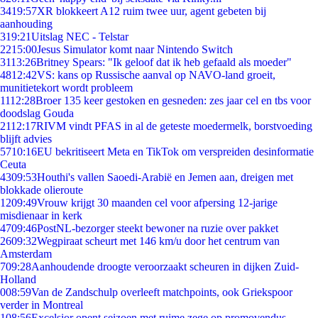
34
19:57
XR blokkeert A12 ruim twee uur, agent gebeten bij
aanhouding
3
19:21
Uitslag NEC - Telstar
22
15:00
Jesus Simulator komt naar Nintendo Switch
31
13:26
Britney Spears: "Ik geloof dat ik heb gefaald als moeder"
48
12:42
VS: kans op Russische aanval op NAVO-land groeit,
munitietekort wordt probleem
11
12:28
Broer 135 keer gestoken en gesneden: zes jaar cel en tbs voor
doodslag Gouda
21
12:17
RIVM vindt PFAS in al de geteste moedermelk, borstvoeding
blijft advies
57
10:16
EU bekritiseert Meta en TikTok om verspreiden desinformatie
Ceuta
43
09:53
Houthi's vallen Saoedi-Arabië en Jemen aan, dreigen met
blokkade olieroute
12
09:49
Vrouw krijgt 30 maanden cel voor afpersing 12-jarige
misdienaar in kerk
47
09:46
PostNL-bezorger steekt bewoner na ruzie over pakket
26
09:32
Wegpiraat scheurt met 146 km/u door het centrum van
Amsterdam
7
09:28
Aanhoudende droogte veroorzaakt scheuren in dijken Zuid-
Holland
0
08:59
Van de Zandschulp overleeft matchpoints, ook Griekspoor
verder in Montreal
1
08:56
Excelsior opent seizoen met ruime zege op promovendus