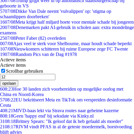
30
07/08
Trump grijpt weer in op automatisch staatsburgerschap bij
geboorte in VS
57
07/08
Dikke Van Dale neemt 'vulvalippen' op: 'stigma op
schaamlippen doorbreken'
16
07/08
Meta krijgt half miljard boete voor mentale schade bij jongeren
20
07/08
Denemarken pakt AI-gebruik in scholen aan: extra mondelinge
examens
25
07/08
Peter Faber (82) overleden
0
07/08
Ajax veel te sterk voor Shelbourne, maar houdt schade beperkt
1
07/08
Nieuwkomers schitteren bij ruime Europese zege FC Twente
19
07/08
Random Pics van de Dag #1978
Actieve items
Actieve items
Scrollbar gebruiken
opslaan
6
08:23
Hoe 30 landen zich voorbereiden op mogelijke oorlog met
China en Noord-Korea
57
08:22
EU bekritiseert Meta en TikTok om verspreiden desinformatie
Ceuta
4
08:21
MIVD-baas lekt via Strava routes naar geheime kazerne
8
08:18
Geen 'happy end' bij seksdate via Kinky.nl
31
08:18
Britney Spears: "Ik geloof dat ik heb gefaald als moeder"
21
08:17
RIVM vindt PFAS in al de geteste moedermelk, borstvoeding
blijft advies