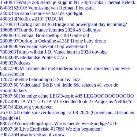
154
08:17
Wat je ook stemt, je krijgt in NL altijd Links Liberaal Beleid.
84
08:15
2010: Vermissing van Herman Ploegstra
24
08:14
Ariana Grande verlaat de spotlight.
48
08:13
[Netflix #210] TUDUM
277
08:11
Oorlog Iran #136 Bridge and powerplant day incoming?
196
08:07
Tour de France femmes 2026 #5 Lollergps
299
08:07
Centraal Bordspeltopic #8 Game on!
280
08:07
Oorlog in Oekraïne #1318 Drone baby drone
244
08:06
Nederland stevent af op watertekort
78
08:03
Trump wil dat J.D. Vance hem in 2028 opvolgt
91
08:03
Nederlandse Politiek #725
4
08:03
Podcasts
53
07:59
OM-Teamleider met kinderporno is oud-directeur van twee
basisscholen
12
07:55
Petitie behoud npo 5 Soul & Jazz
260
07:50
[Videoland] B&B vol liefde 6de seizoen #1 voor de
vooruitkijkers
276
07:50
Het enige echte LEGO-topic #45 LEGOOOOOOOOOOO
87
07:49
GTA VI #12 GTA VI Extended look 27 Augustus Netflix/YT
58
07:43
Eeuwig voortleven
267
07:43
Totale zonsverduistering 12-08-2026 (Groenland, IJsland en
Spanje) #1
88
07:39
Voorspellingstopic: Wie is hier de weerkundige? #16
195
07:36
[Live Eredivisie #1786] We zijn begonnen!
70
07:36
Huisarts verkracht vrouw.