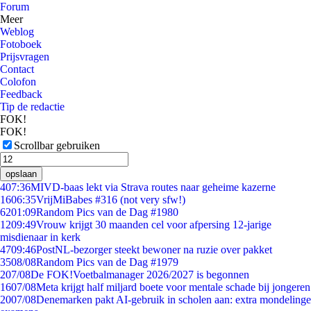
Forum
Meer
Weblog
Fotoboek
Prijsvragen
Contact
Colofon
Feedback
Tip de redactie
FOK!
FOK!
Scrollbar gebruiken
opslaan
4
07:36
MIVD-baas lekt via Strava routes naar geheime kazerne
16
06:35
VrijMiBabes #316 (not very sfw!)
62
01:09
Random Pics van de Dag #1980
12
09:49
Vrouw krijgt 30 maanden cel voor afpersing 12-jarige
misdienaar in kerk
47
09:46
PostNL-bezorger steekt bewoner na ruzie over pakket
35
08/08
Random Pics van de Dag #1979
2
07/08
De FOK!Voetbalmanager 2026/2027 is begonnen
16
07/08
Meta krijgt half miljard boete voor mentale schade bij jongeren
20
07/08
Denemarken pakt AI-gebruik in scholen aan: extra mondelinge