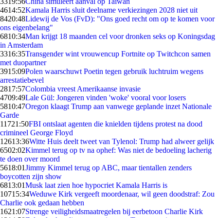
33
19:56
China simuleert aanval op Taiwan
46
14:52
Kamala Harris sluit deelname verkiezingen 2028 niet uit
84
20:48
Lidewij de Vos (FvD): "Ons goed recht om op te komen voor
ons eigenbelang"
68
10:34
Man krijgt 18 maanden cel voor dronken seks op Koningsdag
in Amsterdam
33
16:35
Transgender wint vrouwencup Fortnite op Twitchcon samen
met duopartner
39
15:09
Polen waarschuwt Poetin tegen gebruik luchtruim wegens
arrestatiebevel
28
17:57
Colombia vreest Amerikaanse invasie
47
09:49
Lale Gül: Jongeren vinden 'woke' vooral voor losers
58
10:47
Oregon klaagt Trump aan vanwege geplande inzet Nationale
Garde
117
21:50
FBI ontslaat agenten die knielden tijdens protest na dood
crimineel George Floyd
126
13:36
Witte Huis deelt tweet van Tylenol: Trump had alweer gelijk
65
02:02
Kimmel terug op tv na ophef: Was niet de bedoeling lacherig
te doen over moord
56
18:01
Jimmy Kimmel terug op ABC, maar tientallen zenders
boycotten zijn show
68
13:01
Musk laat zien hoe hypocriet Kamala Harris is
107
15:34
Weduwe Kirk vergeeft moordenaar, wil geen doodstraf: Zou
Charlie ook gedaan hebben
16
21:07
Strenge veiligheidsmaatregelen bij eerbetoon Charlie Kirk