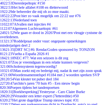
40
22:53
Dierenlepeltopic #150
38
22:53
Het hele alfabet #108 en 4letterwoord
19
22:29
de beheerder die mij oh zo moe maakt.
185
22:22
Post hier zo vaak mogelijk om 22:22 uur #76
126
22:13
Nederland toen
110
22:07
Afvallen met injecties #4
11
22:07
Algemeen Luchtvaarttopic #61
249
21:52
Wie gaan er dood in 2026?Post met een vleugje cynisme de
overledenen.
113
21:37
Roddelpraat onder vuur: ongepaste opmerkingen
minderjarigen deel 2
136
21:35
[DRT SC] #6: RendacGoden sponsored by TONZON
81
21:23
Vuelta a España 2026 #1
184
21:18
NEC #77: Wat een seizoen is dit zeg
63
21:07
Zou je vreemdgaan in een relatie kunnen vergeven?
3
21:06
Scholensysteem tegenwoordig?
103
21:05
Man zoekt mij en bedreigt mij, nadat ik met zijn zoon sprak
47
21:00
Woordensamenstelspel #1184 met 2 woorden spreken SVP
281
20:54
Van kleuter tot puber deel 184
227
20:47
archito's jaren '70 huis #5 - Een nieuw begin
8
20:36
Poepen tijdens het tandenpoetsen
18
20:31
[Boekbespreking] Yesteryear - Caro Claire Burke
206
20:29
Verander een letter expert (7lettereditie) #50
63
20:27
Het grote dagelijkse Trump nieuws topic #31
23
20:22
Weer een parkeergarage dicht in Dordrecht, auto's zo snel