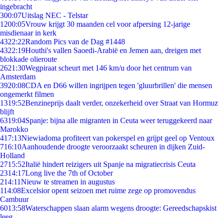
ingebracht
3
00:07
Uitslag NEC - Telstar
12
00:05
Vrouw krijgt 30 maanden cel voor afpersing 12-jarige
misdienaar in kerk
43
22:22
Random Pics van de Dag #1448
43
22:19
Houthi's vallen Saoedi-Arabië en Jemen aan, dreigen met
blokkade olieroute
26
21:30
Wegpiraat scheurt met 146 km/u door het centrum van
Amsterdam
39
20:08
CDA en D66 willen ingrijpen tegen 'gluurbrillen' die mensen
ongemerkt filmen
13
19:52
Benzineprijs daalt verder, onzekerheid over Straat van Hormuz
blijft
63
19:04
Spanje: bijna alle migranten in Ceuta weer teruggekeerd naar
Marokko
4
17:13
Niewiadoma profiteert van pokerspel en grijpt geel op Ventoux
7
16:10
Aanhoudende droogte veroorzaakt scheuren in dijken Zuid-
Holland
27
15:52
Italië hindert reizigers uit Spanje na migratiecrisis Ceuta
23
14:17
Long live the 7th of October
2
14:11
Nieuw te streamen in augustus
1
14:08
Excelsior opent seizoen met ruime zege op promovendus
Cambuur
60
13:58
Waterschappen slaan alarm wegens droogte: Gereedschapskist
leeg