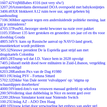
16
07:42
VrijMiBabes #316 (not very sfw!)
32
07:20
Amsterdams dierenasiel DOA overspoeld met babykonijntjes
34
06:49
XR blokkeert A12 ruim twee uur, agent gebeten bij
aanhouding
71
06:36
Meer agressie tegen een andersluidende politieke mening, laat
jij je intimideren?
47
05:37
PostNL-bezorger steekt bewoner na ruzie over pakket
11
05:35
Broer 135 keer gestoken en gesneden: zes jaar cel en tbs voor
doodslag Gouda
48
05:34
VS: kans op Russische aanval op NAVO-land groeit,
munitietekort wordt probleem
5
05:32
Nieuwe president De la Espriella gaat strijd aan met
drugskartels Colombia
49
05:28
Trump wil dat J.D. Vance hem in 2028 opvolgt
74
05:24
Israël meldt dood twee militairen in Zuid-Libanon, vergelding
aangekondigd
62
03:28
Random Pics van de Dag #1980
8
03:19
Uitslag PSV - Fortuna Sittard
57
02:32
Dikke Van Dale neemt 'vulvalippen' op: 'stigma op
schaamlippen doorbreken'
40
00:59
Vinted-foto's van vrouwen massaal gedeeld op seksfora
2
00:50
Vollering slaat dubbelslag in Nice en neemt geel over
22
00:28
Jesus Simulator komt naar Nintendo Switch
1
00:25
Uitslag AZ - ADO Den Haag
4
00:10
Vrouw krijgt door verwisseling het embryo van ander stel