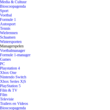
Media & Cultuur
Bioscoopagenda
Sport
Voetbal
Formule 1
Autosport
Tennis
Wielrennen
Schaatsen
Wintersporten
Managerspelen
Voetbalmanager
Formule 1-manager
Games
PC
Playstation 4
Xbox One
Nintendo Switch
Xbox Series X|S
PlayStation 5
Film & TV
Film
Televisie
Trailers en Videos
Bioscoopagenda