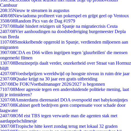
Cambuur
2
08:35
Nieuw te streamen in augustus
4
08/08
Niewiadoma profiteert van pokerspel en grijpt geel op Ventoux
35
08/08
Random Pics van de Dag #1979
27
07/08
Italië hindert reizigers uit Spanje na migratiecrisis Ceuta
24
07/08
Vier aanhoudingen na doodsbedreiging burgemeester Depla
van Breda
11
07/08
Smokkelbende opgerold in Spanje, verdienden miljoenen aan
migranten
39
07/08
CDA en D66 willen ingrijpen tegen 'gluurbrillen' die mensen
ongemerkt filmen
13
07/08
Benzineprijs daalt verder, onzekerheid over Straat van Hormuz
blijft
42
07/08
Voedselprijzen wereldwijd op hoogste niveau in ruim drie jaar
23
07/08
Quake krijgt na 30 jaar een gratis uitbreiding
2
07/08
De FOK!Voetbalmanager 2026/2027 is begonnen
71
07/08
Meer agressie tegen een andersluidende politieke mening, laat
jij je intimideren?
32
07/08
Amsterdams dierenasiel DOA overspoeld met babykonijntjes
29
07/08
Kabinet geeft bedrijven geen compensatie voor schade door
laagwater
24
07/08
OM eist TBS tegen verwarde man die agenten stak met
aardappelschilmesje
30
07/08
Tropische hitte keert zondag terug met lokaal 32 graden