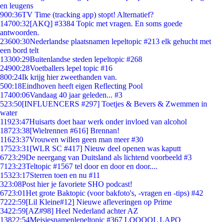
en leugens
9
00:36
TV Time (tracking app) stopt! Alternatief?
147
00:32
[AKQ] #3384 Topic met vragen. En soms goede
antwoorden.
236
00:30
Nederlandse plaatsnamen lepeltopic #213 elk gehucht met
een bord telt
133
00:29
Buitenlandse steden lepeltopic #268
249
00:28
Voetballers lepel topic #16
8
00:24
Ik krijg hier zweethanden van.
5
00:18
Eindhoven heeft eigen Reflecting Pool
174
00:06
Vandaag 40 jaar geleden... #3
5
23:50
[INFLUENCERS #297] Toetjes & Bevers & Zwemmen in
water
119
23:47
Huisarts doet haar werk onder invloed van alcohol
187
23:38
[Wielrennen #616] Brennan!
116
23:37
Vrouwen willen geen man meer #30
175
23:31
[WLR SC #417] Nieuw deel openen was kaputt
67
23:29
De neergang van Duitsland als lichtend voorbeeld #3
71
23:23
Teltopic #1567 tel door en door en door....
153
23:17
Sterren toen en nu #11
3
23:08
Post hier je favoriete SHO podcast!
67
23:01
Het grote Baktopic (voor bakfoto's, -vragen en -tips) #42
72
22:59
[Lil Kleine#12] Nieuwe afleveringen op Prime
34
22:59
[AZ#98] Heel Nederland achter AZ
138
22:54
Meisjesnamenlepeltopic #367 LOOOOL LAPO