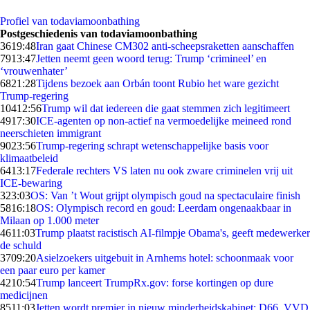
Profiel van todaviamoonbathing
Postgeschiedenis van todaviamoonbathing
36
19:48
Iran gaat ​​Chinese CM302 anti-scheepsraketten aanschaffen
79
13:47
Jetten neemt geen woord terug: Trump ‘crimineel’ en
‘vrouwenhater’
68
21:28
Tijdens bezoek aan Orbán toont Rubio het ware gezicht
Trump-regering
104
12:56
Trump wil dat iedereen die gaat stemmen zich legitimeert
49
17:30
ICE-agenten op non-actief na vermoedelijke meineed rond
neerschieten immigrant
90
23:56
Trump-regering schrapt wetenschappelijke basis voor
klimaatbeleid
64
13:17
Federale rechters VS laten nu ook zware criminelen vrij uit
ICE-bewaring
3
23:03
OS: Van ’t Wout grijpt olympisch goud na spectaculaire finish
58
16:18
OS: Olympisch record en goud: Leerdam ongenaakbaar in
Milaan op 1.000 meter
46
11:03
Trump plaatst racistisch AI-filmpje Obama's, geeft medewerker
de schuld
37
09:20
Asielzoekers uitgebuit in Arnhems hotel: schoonmaak voor
een paar euro per kamer
42
10:54
Trump lanceert TrumpRx.gov: forse kortingen op dure
medicijnen
85
11:03
Jetten wordt premier in nieuw minderheidskabinet: D66, VVD