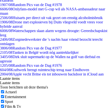
examens
19
07/08
Random Pics van de Dag #1978
66
06/08
Onlyfans-model met G-cup wil als NASA-ambassadeur naar
maan
25
06/08
Huisarts per direct uit vak gezet om ernstig alcoholmisbruik
19
06/08
Drone met explosieven bij Duits vliegveld voedt vrees voor
hybride aanval
60
06/08
Waterschappen slaan alarm wegens droogte: Gereedschapskist
leeg
24
06/08
Zorgmedewerkster die 's nachts haar vriend bezocht terecht
ontslagen
38
06/08
Random Pics van de Dag #1977
21
05/08
Tanken in België wordt nóg aantrekkelijker
34
05/08
Dirk sluit supermarkt op de Wallen na golf van diefstal en
agressie
12
05/08
Random Pics van de Dag #1976
6
04/08
Kraftwerk brengt ruimteschip terug naar Eindhoven
20
04/08
Apple vecht Britse eis tot inbouwen backdoor in iCloud aan
Laatste items
Laatste items
Toon berichten uit deze thema's
Actueel
Entertainment
Sport
Film & Tv