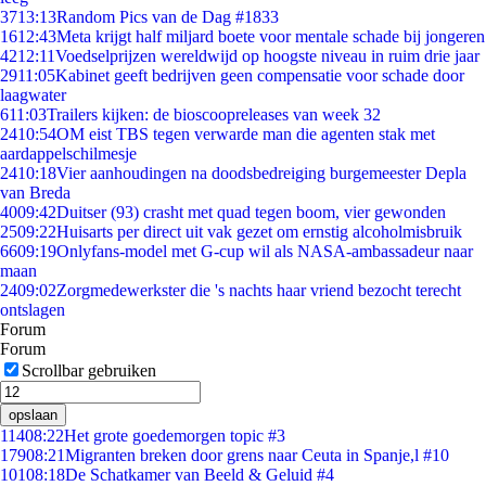
37
13:13
Random Pics van de Dag #1833
16
12:43
Meta krijgt half miljard boete voor mentale schade bij jongeren
42
12:11
Voedselprijzen wereldwijd op hoogste niveau in ruim drie jaar
29
11:05
Kabinet geeft bedrijven geen compensatie voor schade door
laagwater
6
11:03
Trailers kijken: de bioscoopreleases van week 32
24
10:54
OM eist TBS tegen verwarde man die agenten stak met
aardappelschilmesje
24
10:18
Vier aanhoudingen na doodsbedreiging burgemeester Depla
van Breda
40
09:42
Duitser (93) crasht met quad tegen boom, vier gewonden
25
09:22
Huisarts per direct uit vak gezet om ernstig alcoholmisbruik
66
09:19
Onlyfans-model met G-cup wil als NASA-ambassadeur naar
maan
24
09:02
Zorgmedewerkster die 's nachts haar vriend bezocht terecht
ontslagen
Forum
Forum
Scrollbar gebruiken
opslaan
114
08:22
Het grote goedemorgen topic #3
179
08:21
Migranten breken door grens naar Ceuta in Spanje,l #10
101
08:18
De Schatkamer van Beeld & Geluid #4