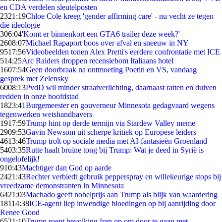
en CDA verdelen sleutelposten
23
21:19
Chloe Cole kreeg 'gender affirming care' - nu vecht ze tegen
die ideologie
3
06:04
'Komt er binnenkort een GTA6 trailer deze week?'
26
08:07
Michael Rapaport boos over afval en sneeuw in NY
95
17:56
Videobeelden tonen Alex Pretti's eerdere confrontatie met ICE
5
14:25
Arc Raiders droppen recensiebom Italiaans hotel
16
07:54
Geen doorbraak na ontmoeting Poetin en VS, vandaag
gesprek met Zelensky
60
08:13
PvdD wil minder straatverlichting, daarnaast ratten en duiven
redden in onze hoofdstad
18
23:41
Burgemeester en gouverneur Minnesota gedagvaard wegens
tegenwerken wetshandhavers
19
17:59
Trump hint op derde termijn via Stardew Valley meme
29
09:53
Gavin Newsom uit scherpe kritiek op Europese leiders
46
13:46
Trump trolt op sociale media met AI-fantasieën Groenland
54
03:35
Rutte haalt bruine tong bij Trump: Wat je deed in Syrië is
ongelofelijk!
9
10:43
Machtiger dan God op aarde
24
21:43
Rechter verbiedt gebruik pepperspray en willekeurige stops bij
vreedzame demonstranten in Minnesota
64
21:03
Machado geeft nobelprijs aan Trump als blijk van waardering
181
14:38
ICE-agent liep inwendige bloedingen op bij aanrijding door
Renee Good
65
21:10
Trump roept bevolking Iran op om door te gaan met