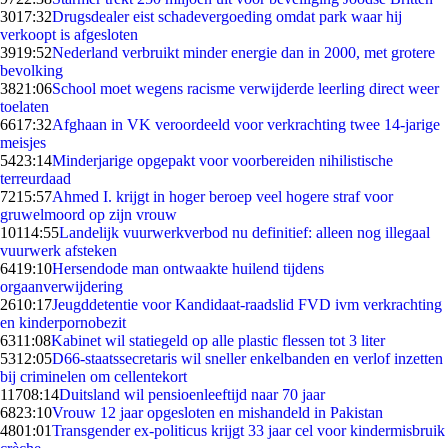
30
17:32
Drugsdealer eist schadevergoeding omdat park waar hij
verkoopt is afgesloten
39
19:52
Nederland verbruikt minder energie dan in 2000, met grotere
bevolking
38
21:06
School moet wegens racisme verwijderde leerling direct weer
toelaten
66
17:32
Afghaan in VK veroordeeld voor verkrachting twee 14-jarige
meisjes
54
23:14
Minderjarige opgepakt voor voorbereiden nihilistische
terreurdaad
72
15:57
Ahmed I. krijgt in hoger beroep veel hogere straf voor
gruwelmoord op zijn vrouw
101
14:55
Landelijk vuurwerkverbod nu definitief: alleen nog illegaal
vuurwerk afsteken
64
19:10
Hersendode man ontwaakte huilend tijdens
orgaanverwijdering
26
10:17
Jeugddetentie voor Kandidaat-raadslid FVD ivm verkrachting
en kinderpornobezit
63
11:08
Kabinet wil statiegeld op alle plastic flessen tot 3 liter
53
12:05
D66-staatssecretaris wil sneller enkelbanden en verlof inzetten
bij criminelen om cellentekort
117
08:14
Duitsland wil pensioenleeftijd naar 70 jaar
68
23:10
Vrouw 12 jaar opgesloten en mishandeld in Pakistan
48
01:01
Transgender ex-politicus krijgt 33 jaar cel voor kindermisbruik