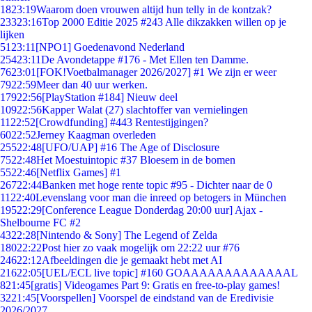
18
23:19
Waarom doen vrouwen altijd hun telly in de kontzak?
233
23:16
Top 2000 Editie 2025 #243 Alle dikzakken willen op je
lijken
51
23:11
[NPO1] Goedenavond Nederland
254
23:11
De Avondetappe #176 - Met Ellen ten Damme.
76
23:01
[FOK!Voetbalmanager 2026/2027] #1 We zijn er weer
79
22:59
Meer dan 40 uur werken.
179
22:56
[PlayStation #184] Nieuw deel
109
22:56
Kapper Walat (27) slachtoffer van vernielingen
11
22:52
[Crowdfunding] #443 Rentestijgingen?
60
22:52
Jerney Kaagman overleden
255
22:48
[UFO/UAP] #16 The Age of Disclosure
75
22:48
Het Moestuintopic #37 Bloesem in de bomen
55
22:46
[Netflix Games] #1
267
22:44
Banken met hoge rente topic #95 - Dichter naar de 0
11
22:40
Levenslang voor man die inreed op betogers in München
195
22:29
[Conference League Donderdag 20:00 uur] Ajax -
Shelbourne FC #2
43
22:28
[Nintendo & Sony] The Legend of Zelda
180
22:22
Post hier zo vaak mogelijk om 22:22 uur #76
246
22:12
Afbeeldingen die je gemaakt hebt met AI
216
22:05
[UEL/ECL live topic] #160 GOAAAAAAAAAAAAAL
8
21:45
[gratis] Videogames Part 9: Gratis en free-to-play games!
32
21:45
[Voorspellen] Voorspel de eindstand van de Eredivisie
2026/2027