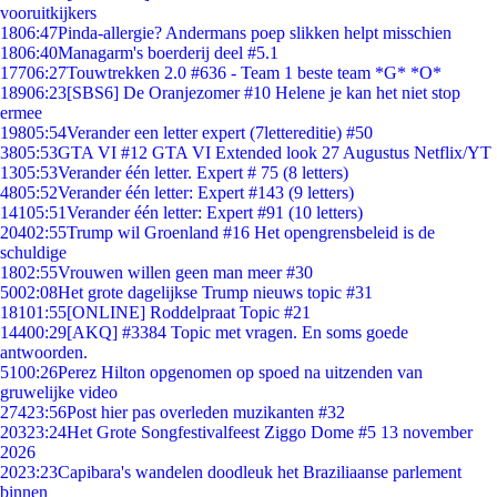
vooruitkijkers
18
06:47
Pinda-allergie? Andermans poep slikken helpt misschien
18
06:40
Managarm's boerderij deel #5.1
177
06:27
Touwtrekken 2.0 #636 - Team 1 beste team *G* *O*
189
06:23
[SBS6] De Oranjezomer #10 Helene je kan het niet stop
ermee
198
05:54
Verander een letter expert (7lettereditie) #50
38
05:53
GTA VI #12 GTA VI Extended look 27 Augustus Netflix/YT
13
05:53
Verander één letter. Expert # 75 (8 letters)
48
05:52
Verander één letter: Expert #143 (9 letters)
141
05:51
Verander één letter: Expert #91 (10 letters)
204
02:55
Trump wil Groenland #16 Het opengrensbeleid is de
schuldige
18
02:55
Vrouwen willen geen man meer #30
50
02:08
Het grote dagelijkse Trump nieuws topic #31
181
01:55
[ONLINE] Roddelpraat Topic #21
144
00:29
[AKQ] #3384 Topic met vragen. En soms goede
antwoorden.
51
00:26
Perez Hilton opgenomen op spoed na uitzenden van
gruwelijke video
274
23:56
Post hier pas overleden muzikanten #32
203
23:24
Het Grote Songfestivalfeest Ziggo Dome #5 13 november
2026
20
23:23
Capibara's wandelen doodleuk het Braziliaanse parlement
binnen