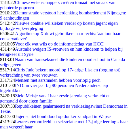
15
13:22
Chinese wetenschappers creëren tomaat met smaak van
geboterde popcorn
29
10:22
Demonstratie verstoort herdenking bombardement Nijmegen:
9 aanhoudingen
54
12:42
Nieuwe coalitie wil zieken verder op kosten jagen: eigen
bijdrage wijkverpleging
65
06:41
Algoritme op X duwt gebruikers naar rechts: 'aantoonbaar
conservatiever'
19
10:05
Voor elk wat wils op de informatiedag van HCC!
43
14:49
Australië weigert IS-vrouwen en hun kinderen te helpen bij
terugkeer uit Syrië
81
13:01
Naam van transseksueel die kinderen dood schoot in Canada
vrijgegeven
55
17:14
Chris Jude bekent moord op 17-jarige Lisa en (poging tot)
verkrachting van twee vrouwen
33
17:24
Mensen met aarsmaden hebben voorlopig pech
21
01:00
IND: in vier jaar bij 90 personen Nederlanderschap
ingetrokken
24
20:18
Ziek: Meisje vanaf haar zesde jarenlang verkracht en
gemarteld door eigen familie
30
07:33
Republikeinen gealarmeerd na verkiezingswinst Democraat in
Texas
48
17:00
Jager schiet hond dood op donker zandpad in Wapse
43
13:24
Lerares veroordeeld na seksrelatie met 17-jarige leerling - haar
man vergeeft haar