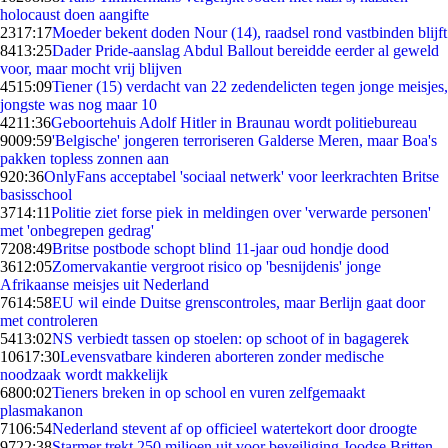
holocaust doen aangifte
23
17:17
Moeder bekent doden Nour (14), raadsel rond vastbinden blijft
84
13:25
Dader Pride-aanslag Abdul Ballout bereidde eerder al geweld
voor, maar mocht vrij blijven
45
15:09
Tiener (15) verdacht van 22 zedendelicten tegen jonge meisjes,
jongste was nog maar 10
42
11:36
Geboortehuis Adolf Hitler in Braunau wordt politiebureau
90
09:59
'Belgische' jongeren terroriseren Galderse Meren, maar Boa's
pakken topless zonnen aan
9
20:36
OnlyFans acceptabel 'sociaal netwerk' voor leerkrachten Britse
basisschool
37
14:11
Politie ziet forse piek in meldingen over 'verwarde personen'
met 'onbegrepen gedrag'
72
08:49
Britse postbode schopt blind 11-jaar oud hondje dood
36
12:05
Zomervakantie vergroot risico op 'besnijdenis' jonge
Afrikaanse meisjes uit Nederland
76
14:58
EU wil einde Duitse grenscontroles, maar Berlijn gaat door
met controleren
54
13:02
NS verbiedt tassen op stoelen: op schoot of in bagagerek
106
17:30
Levensvatbare kinderen aborteren zonder medische
noodzaak wordt makkelijk
68
00:02
Tieners breken in op school en vuren zelfgemaakt
plasmakanon
71
06:54
Nederland stevent af op officieel watertekort door droogte
97
22:38
Starmer trekt 250 miljoen uit voor beveiliging Joodse Britten