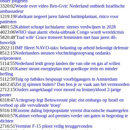
onder jongeren
33
20:02
Woede over video Ben-Gvir: Nederland ontbiedt Israëlische
ambassadeur
12
19:19
Fabrikant negeert jaren falend hartimplantaat, risico voor
patiënten
48
01:52
Kabinet schrapt luchtalarm: sirenes verdwijnen in 2028
40
23:06
WHO slaat alarm: ebola-uitbraak Congo wordt wereldcrisis
58
20:48
'Trad wife' Grace trotseert feministen met haar jaren 40-
huwelijk
20
22:11
IMF fileert NAVO-taks: belasting op arbeid bekostigt defensie
85
12:15
Nederlanders steunen vluchtelingenopvang ondanks
relprotesten
51
14:55
Nederland leidt groep landen die van olie en gas af willen
42
21:01
Kamer steunt energieplan met goedkope trein en minder
heffing
51
12:59
Tuig op fatbikes bespuugt voorbijgangers in Amsterdam
44
12:45
Zet jij spinnen buiten? Dan ben je ze vaak aan het vermoorden
27
12:15
Ouders aangeklaagd voor moord na fentanyldood 2-jarige
peuter
63
18:47
Actiegroep legt Betuweroute plat: eist embargo op Israël en
verbod op alle vervuilende 'troep'
93
16:19
Enorme daling bijenpopulatie vereist draconische maatregelen
60
10:57
Kabinet verhoogt aof-premies verder om gaten in begroting te
dichten
27
16:51
Vermiste F-15 piloot veilig teruggevonden