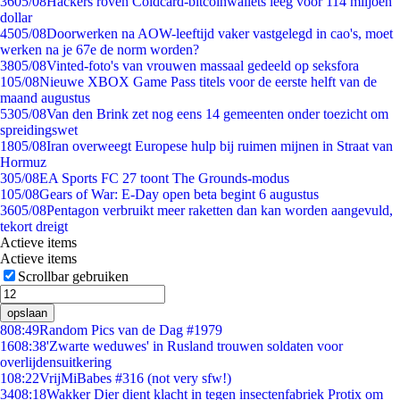
36
05/08
Hackers roven Coldcard-bitcoinwallets leeg voor 114 miljoen
dollar
45
05/08
Doorwerken na AOW-leeftijd vaker vastgelegd in cao's, moet
werken na je 67e de norm worden?
38
05/08
Vinted-foto's van vrouwen massaal gedeeld op seksfora
1
05/08
Nieuwe XBOX Game Pass titels voor de eerste helft van de
maand augustus
53
05/08
Van den Brink zet nog eens 14 gemeenten onder toezicht om
spreidingswet
18
05/08
Iran overweegt Europese hulp bij ruimen mijnen in Straat van
Hormuz
3
05/08
EA Sports FC 27 toont The Grounds-modus
1
05/08
Gears of War: E-Day open beta begint 6 augustus
36
05/08
Pentagon verbruikt meer raketten dan kan worden aangevuld,
tekort dreigt
Actieve items
Actieve items
Scrollbar gebruiken
opslaan
8
08:49
Random Pics van de Dag #1979
16
08:38
'Zwarte weduwes' in Rusland trouwen soldaten voor
overlijdensuitkering
1
08:22
VrijMiBabes #316 (not very sfw!)
34
08:18
Wakker Dier dient klacht in tegen insectenfabriek Protix om