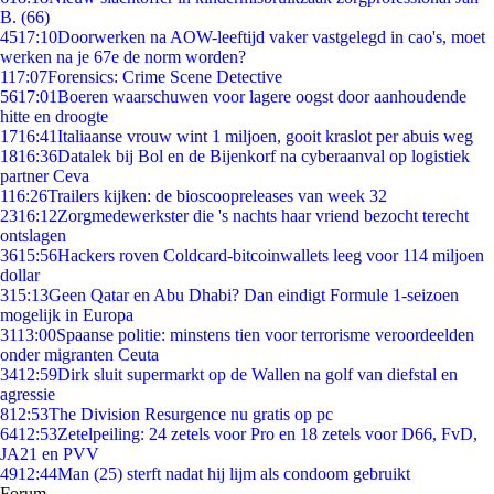
B. (66)
45
17:10
Doorwerken na AOW-leeftijd vaker vastgelegd in cao's, moet
werken na je 67e de norm worden?
1
17:07
Forensics: Crime Scene Detective
56
17:01
Boeren waarschuwen voor lagere oogst door aanhoudende
hitte en droogte
17
16:41
Italiaanse vrouw wint 1 miljoen, gooit kraslot per abuis weg
18
16:36
Datalek bij Bol en de Bijenkorf na cyberaanval op logistiek
partner Ceva
1
16:26
Trailers kijken: de bioscoopreleases van week 32
23
16:12
Zorgmedewerkster die 's nachts haar vriend bezocht terecht
ontslagen
36
15:56
Hackers roven Coldcard-bitcoinwallets leeg voor 114 miljoen
dollar
3
15:13
Geen Qatar en Abu Dhabi? Dan eindigt Formule 1-seizoen
mogelijk in Europa
31
13:00
Spaanse politie: minstens tien voor terrorisme veroordeelden
onder migranten Ceuta
34
12:59
Dirk sluit supermarkt op de Wallen na golf van diefstal en
agressie
8
12:53
The Division Resurgence nu gratis op pc
64
12:53
Zetelpeiling: 24 zetels voor Pro en 18 zetels voor D66, FvD,
JA21 en PVV
49
12:44
Man (25) sterft nadat hij lijm als condoom gebruikt
Forum