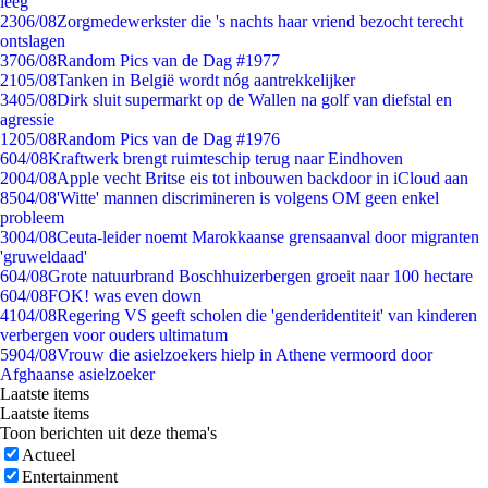
leeg
23
06/08
Zorgmedewerkster die 's nachts haar vriend bezocht terecht
ontslagen
37
06/08
Random Pics van de Dag #1977
21
05/08
Tanken in België wordt nóg aantrekkelijker
34
05/08
Dirk sluit supermarkt op de Wallen na golf van diefstal en
agressie
12
05/08
Random Pics van de Dag #1976
6
04/08
Kraftwerk brengt ruimteschip terug naar Eindhoven
20
04/08
Apple vecht Britse eis tot inbouwen backdoor in iCloud aan
85
04/08
'Witte' mannen discrimineren is volgens OM geen enkel
probleem
30
04/08
Ceuta-leider noemt Marokkaanse grensaanval door migranten
'gruweldaad'
6
04/08
Grote natuurbrand Boschhuizerbergen groeit naar 100 hectare
6
04/08
FOK! was even down
41
04/08
Regering VS geeft scholen die 'genderidentiteit' van kinderen
verbergen voor ouders ultimatum
59
04/08
Vrouw die asielzoekers hielp in Athene vermoord door
Afghaanse asielzoeker
Laatste items
Laatste items
Toon berichten uit deze thema's
Actueel
Entertainment