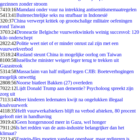
gezinnen zonder stroom
74
10:16
Mamdani onder vuur na intrekking antisemitismemaatregelen
54
13:41
Buitenechtelijke seks nu strafbaar in Indonesië
3
20:37
China verwerpt kritiek op grootschalige militaire oefeningen
rond Taiwan
37
03:24
Droneactie Belgische vuurwerkwinkels weinig succesvol: 120
kilo onderschept
28
22:42
Politie weet niet of er minder onrust zal zijn met een
vuurwerkverbod
35
18:24
Rusland steunt China in mogelijke oorlog om Taiwan
81
00:58
Israëlische minister weigert leger terug te trekken uit
Gazastrook
53
14:58
Massaclaim van half miljard tegen CJIB: Boeteverhogingen
mogelijk onwettig
28
08:56
Noorse biatleet Bakken (27) overleden
70
22:12
Lijdt Donald Trump aan dementie? Psycholoog spreekt zijn
zorg uit
71
13:14
Meer kinderen ledematen kwijt na ongelukken illegaal
knalvuurwerk
41
18:35
Helft vuurwerkafstekers blijft na verbod afsteken, 80 procent
gelooft niet in handhaving
39
19:43
Geen hongersnood meer in Gaza, wel honger
79
11:26
Is het redden van de auto-industrie belangrijker dan het
klimaat?
22
13:45
Epstein-files moeten vandaag openbaar, maar redigeren is