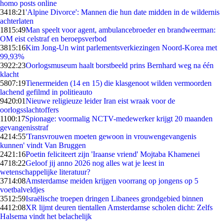
homo posts online
34
18:21
'Alpine Divorce': Mannen die hun date midden in de wildernis
achterlaten
18
15:49
Man speelt voor agent, ambulancebroeder en brandweerman:
OM eist celstraf en beroepsverbod
38
15:16
Kim Jong-Un wint parlementsverkiezingen Noord-Korea met
99,93%
39
22:23
Oorlogsmuseum haalt borstbeeld prins Bernhard weg na één
klacht
58
07:19
Tienermeiden (14 en 15) die klasgenoot wilden vermoorden
lachend gefilmd in politieauto
94
20:01
Nieuwe religieuze leider Iran eist wraak voor de
oorlogsslachtoffers
11
00:17
Spionage: voormalig NCTV-medewerker krijgt 20 maanden
gevangenisstraf
42
14:55
'Transvrouwen moeten gewoon in vrouwengevangenis
kunnen' vindt Van Bruggen
24
21:16
Poetin feliciteert zijn 'Iraanse vriend' Mojtaba Khamenei
47
18:22
Geloof jij anno 2026 nog alles wat je leest in
wetenschappelijke literatuur?
37
14:08
Amsterdamse meiden krijgen voorrang op jongens op 5
voetbalveldjes
35
12:59
Israëlische troepen dringen Libanees grondgebied binnen
44
12:08
XR lijmt deuren tientallen Amsterdamse scholen dicht: Zelfs
Halsema vindt het belachelijk