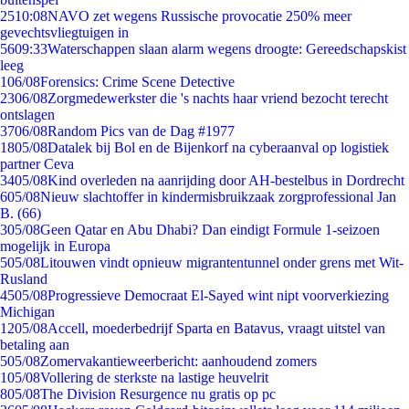
25
10:08
NAVO zet wegens Russische provocatie 250% meer
gevechtsvliegtuigen in
56
09:33
Waterschappen slaan alarm wegens droogte: Gereedschapskist
leeg
1
06/08
Forensics: Crime Scene Detective
23
06/08
Zorgmedewerkster die 's nachts haar vriend bezocht terecht
ontslagen
37
06/08
Random Pics van de Dag #1977
18
05/08
Datalek bij Bol en de Bijenkorf na cyberaanval op logistiek
partner Ceva
34
05/08
Kind overleden na aanrijding door AH-bestelbus in Dordrecht
6
05/08
Nieuw slachtoffer in kindermisbruikzaak zorgprofessional Jan
B. (66)
3
05/08
Geen Qatar en Abu Dhabi? Dan eindigt Formule 1-seizoen
mogelijk in Europa
5
05/08
Litouwen vindt opnieuw migrantentunnel onder grens met Wit-
Rusland
45
05/08
Progressieve Democraat El-Sayed wint nipt voorverkiezing
Michigan
12
05/08
Accell, moederbedrijf Sparta en Batavus, vraagt uitstel van
betaling aan
5
05/08
Zomervakantieweerbericht: aanhoudend zomers
1
05/08
Vollering de sterkste na lastige heuvelrit
8
05/08
The Division Resurgence nu gratis op pc