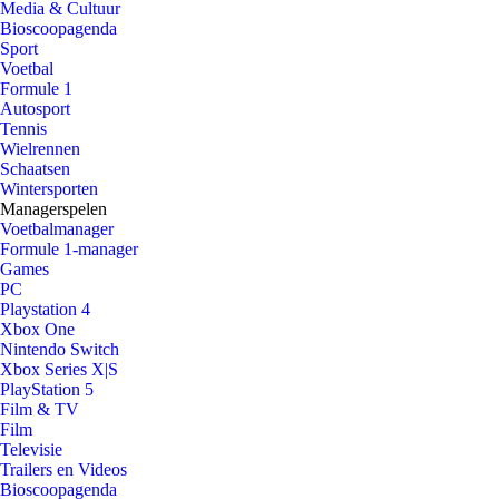
Media & Cultuur
Bioscoopagenda
Sport
Voetbal
Formule 1
Autosport
Tennis
Wielrennen
Schaatsen
Wintersporten
Managerspelen
Voetbalmanager
Formule 1-manager
Games
PC
Playstation 4
Xbox One
Nintendo Switch
Xbox Series X|S
PlayStation 5
Film & TV
Film
Televisie
Trailers en Videos
Bioscoopagenda