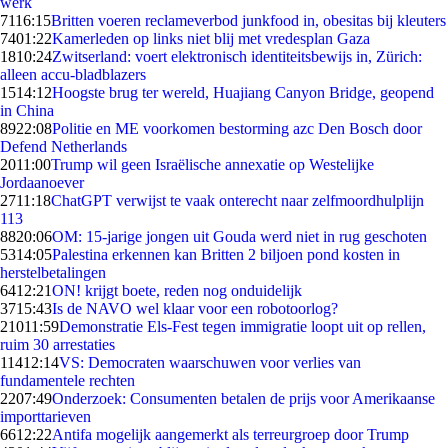
werk
71
16:15
Britten voeren reclameverbod junkfood in, obesitas bij kleuters
74
01:22
Kamerleden op links niet blij met vredesplan Gaza
18
10:24
Zwitserland: voert elektronisch identiteitsbewijs in, Zürich:
alleen accu-bladblazers
15
14:12
Hoogste brug ter wereld, Huajiang Canyon Bridge, geopend
in China
89
22:08
Politie en ME voorkomen bestorming azc Den Bosch door
Defend Netherlands
20
11:00
Trump wil geen Israëlische annexatie op Westelijke
Jordaanoever
27
11:18
ChatGPT verwijst te vaak onterecht naar zelfmoordhulplijn
113
88
20:06
OM: 15-jarige jongen uit Gouda werd niet in rug geschoten
53
14:05
Palestina erkennen kan Britten 2 biljoen pond kosten in
herstelbetalingen
64
12:21
ON! krijgt boete, reden nog onduidelijk
37
15:43
Is de NAVO wel klaar voor een robotoorlog?
210
11:59
Demonstratie Els-Fest tegen immigratie loopt uit op rellen,
ruim 30 arrestaties
114
12:14
VS: Democraten waarschuwen voor verlies van
fundamentele rechten
22
07:49
Onderzoek: Consumenten betalen de prijs voor Amerikaanse
importtarieven
66
12:22
Antifa mogelijk aangemerkt als terreurgroep door Trump