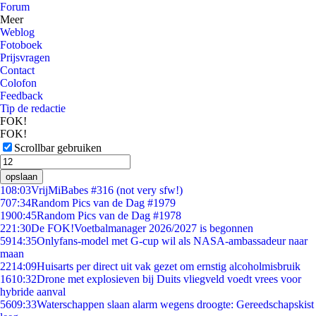
Forum
Meer
Weblog
Fotoboek
Prijsvragen
Contact
Colofon
Feedback
Tip de redactie
FOK!
FOK!
Scrollbar gebruiken
opslaan
1
08:03
VrijMiBabes #316 (not very sfw!)
7
07:34
Random Pics van de Dag #1979
19
00:45
Random Pics van de Dag #1978
2
21:30
De FOK!Voetbalmanager 2026/2027 is begonnen
59
14:35
Onlyfans-model met G-cup wil als NASA-ambassadeur naar
maan
22
14:09
Huisarts per direct uit vak gezet om ernstig alcoholmisbruik
16
10:32
Drone met explosieven bij Duits vliegveld voedt vrees voor
hybride aanval
56
09:33
Waterschappen slaan alarm wegens droogte: Gereedschapskist