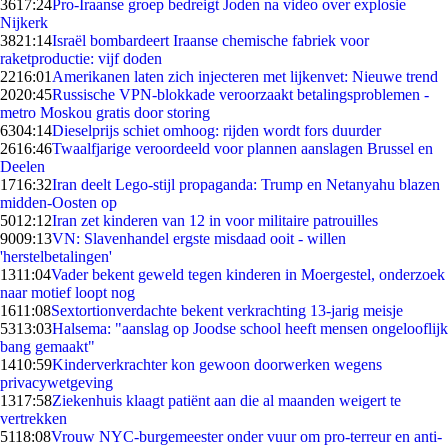
36
17:24
Pro-Iraanse groep bedreigt Joden na video over explosie
Nijkerk
38
21:14
Israël bombardeert Iraanse chemische fabriek voor
raketproductie: vijf doden
22
16:01
Amerikanen laten zich injecteren met lijkenvet: Nieuwe trend
20
20:45
Russische VPN-blokkade veroorzaakt betalingsproblemen -
metro Moskou gratis door storing
63
04:14
Dieselprijs schiet omhoog: rijden wordt fors duurder
26
16:46
Twaalfjarige veroordeeld voor plannen aanslagen Brussel en
Deelen
17
16:32
Iran deelt Lego-stijl propaganda: Trump en Netanyahu blazen
midden-Oosten op
50
12:12
Iran zet kinderen van 12 in voor militaire patrouilles
90
09:13
VN: Slavenhandel ergste misdaad ooit - willen
'herstelbetalingen'
13
11:04
Vader bekent geweld tegen kinderen in Moergestel, onderzoek
naar motief loopt nog
16
11:08
Sextortionverdachte bekent verkrachting 13-jarig meisje
53
13:03
Halsema: "aanslag op Joodse school heeft mensen ongelooflijk
bang gemaakt"
14
10:59
Kinderverkrachter kon gewoon doorwerken wegens
privacywetgeving
13
17:58
Ziekenhuis klaagt patiënt aan die al maanden weigert te
vertrekken
51
18:08
Vrouw NYC-burgemeester onder vuur om pro-terreur en anti-