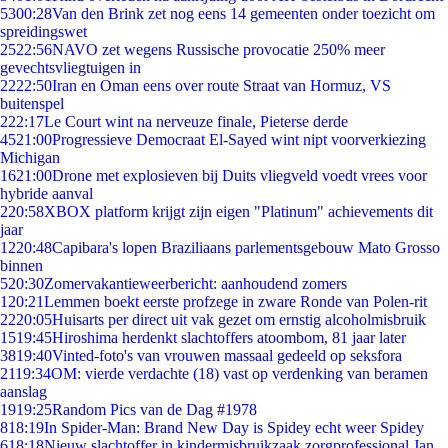
53
00:28
Van den Brink zet nog eens 14 gemeenten onder toezicht om
spreidingswet
25
22:56
NAVO zet wegens Russische provocatie 250% meer
gevechtsvliegtuigen in
22
22:50
Iran en Oman eens over route Straat van Hormuz, VS
buitenspel
2
22:17
Le Court wint na nerveuze finale, Pieterse derde
45
21:00
Progressieve Democraat El-Sayed wint nipt voorverkiezing
Michigan
16
21:00
Drone met explosieven bij Duits vliegveld voedt vrees voor
hybride aanval
2
20:58
XBOX platform krijgt zijn eigen "Platinum" achievements dit
jaar
12
20:48
Capibara's lopen Braziliaans parlementsgebouw Mato Grosso
binnen
5
20:30
Zomervakantieweerbericht: aanhoudend zomers
1
20:21
Lemmen boekt eerste profzege in zware Ronde van Polen-rit
22
20:05
Huisarts per direct uit vak gezet om ernstig alcoholmisbruik
15
19:45
Hiroshima herdenkt slachtoffers atoombom, 81 jaar later
38
19:40
Vinted-foto's van vrouwen massaal gedeeld op seksfora
21
19:34
OM: vierde verdachte (18) vast op verdenking van beramen
aanslag
19
19:25
Random Pics van de Dag #1978
8
18:19
In Spider-Man: Brand New Day is Spidey echt weer Spidey
6
18:18
Nieuw slachtoffer in kindermisbruikzaak zorgprofessional Jan