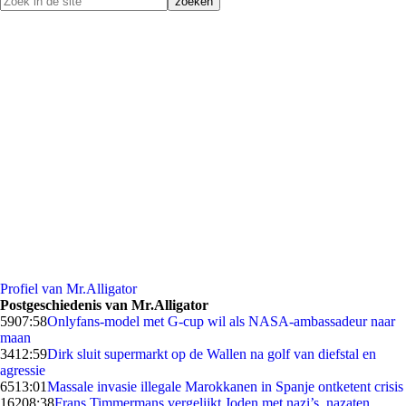
Profiel van Mr.Alligator
Postgeschiedenis van Mr.Alligator
59
07:58
Onlyfans-model met G-cup wil als NASA-ambassadeur naar
maan
34
12:59
Dirk sluit supermarkt op de Wallen na golf van diefstal en
agressie
65
13:01
Massale invasie illegale Marokkanen in Spanje ontketent crisis
162
08:38
Frans Timmermans vergelijkt Joden met nazi’s, nazaten