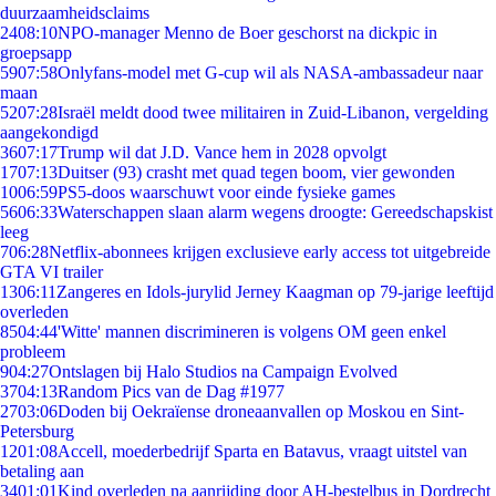
duurzaamheidsclaims
24
08:10
NPO-manager Menno de Boer geschorst na dickpic in
groepsapp
59
07:58
Onlyfans-model met G-cup wil als NASA-ambassadeur naar
maan
52
07:28
Israël meldt dood twee militairen in Zuid-Libanon, vergelding
aangekondigd
36
07:17
Trump wil dat J.D. Vance hem in 2028 opvolgt
17
07:13
Duitser (93) crasht met quad tegen boom, vier gewonden
10
06:59
PS5-doos waarschuwt voor einde fysieke games
56
06:33
Waterschappen slaan alarm wegens droogte: Gereedschapskist
leeg
7
06:28
Netflix-abonnees krijgen exclusieve early access tot uitgebreide
GTA VI trailer
13
06:11
Zangeres en Idols-jurylid Jerney Kaagman op 79-jarige leeftijd
overleden
85
04:44
'Witte' mannen discrimineren is volgens OM geen enkel
probleem
9
04:27
Ontslagen bij Halo Studios na Campaign Evolved
37
04:13
Random Pics van de Dag #1977
27
03:06
Doden bij Oekraïense droneaanvallen op Moskou en Sint-
Petersburg
12
01:08
Accell, moederbedrijf Sparta en Batavus, vraagt uitstel van
betaling aan
34
01:01
Kind overleden na aanrijding door AH-bestelbus in Dordrecht