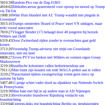
58
10:39
Random Pics van de Dag #1803
49
18:02
Bibliothecaresse gearresteerd voor oproep tot moord op Trump
via TikTok
19
08:10
Witte Huis blundert met AI: 'Trump wandelt met pinguïn in
Groenland'
30
15:16
Trumps omstreden 'Board of Peace' moet VN uitdagen, maar
trekt vooral autocraten
78
10:27
Vlogger Bender (17) belaagd door 40 jongeren bij bezoek
Wilders aan Delft
63
19:45
Door Zwitserland rijden zonder te overnachten gaat geld
kosten
37
13:20
Voormalig Trump-adviseur ziet strijd om Groenlands
mineralen, niet om land
88
08:27
Zeven PVV'ers breken met Wilders en vormen eigen Groep
Markuszower
32
19:18
Israëlische kolonisten vallen bedoeïenendorp aan
79
11:12
Man traint zijn kraaien om rode MAGA-petten aan te vallen
32
10:27
Paracetamol tijdens zwangerschap vormt geen risico op
autisme bij baby
54
07:48
11-jarige schiet vader dood na afpakken van Nintendo Switch
in Pennsylvania
32
19:30
Man hakt met bijl in op andere man in AH Nijmegen
12
19:11
Bevelvoerder brandweer Rijnsburg verdacht van
brandstichting
33
19:04
Extreem-links eist brandstichting Berlijn op, tienduizenden