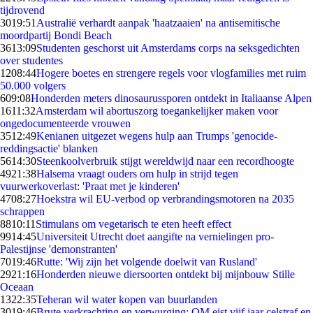
tijdrovend
30
19:51
Australië verhardt aanpak 'haatzaaien' na antisemitische
moordpartij Bondi Beach
36
13:09
Studenten geschorst uit Amsterdams corps na seksgedichten
over studentes
12
08:44
Hogere boetes en strengere regels voor vlogfamilies met ruim
50.000 volgers
6
09:08
Honderden meters dinosaurussporen ontdekt in Italiaanse Alpen
16
11:32
Amsterdam wil abortuszorg toegankelijker maken voor
ongedocumenteerde vrouwen
35
12:49
Kenianen uitgezet wegens hulp aan Trumps 'genocide-
reddingsactie' blanken
56
14:30
Steenkoolverbruik stijgt wereldwijd naar een recordhoogte
49
21:38
Halsema vraagt ouders om hulp in strijd tegen
vuurwerkoverlast: 'Praat met je kinderen'
47
08:27
Hoekstra wil EU-verbod op verbrandingsmotoren na 2035
schrappen
88
10:11
Stimulans om vegetarisch te eten heeft effect
99
14:45
Universiteit Utrecht doet aangifte na vernielingen pro-
Palestijnse 'demonstranten'
70
19:46
Rutte: 'Wij zijn het volgende doelwit van Rusland'
29
21:16
Honderden nieuwe diersoorten ontdekt bij mijnbouw Stille
Oceaan
13
22:35
Teheran wil water kopen van buurlanden
30
19:46
Brute verkrachting en verwurging: OM eist vijf jaar celstraf en