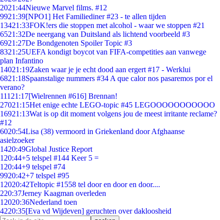
20
21:44
Nieuwe Marvel films. #12
99
21:39
[NPO1] Het Familiediner #23 - te allen tijden
134
21:33
FOK!ers die stoppen met alcohol - waar we stoppen #21
65
21:32
De neergang van Duitsland als lichtend voorbeeld #3
69
21:27
De Bondgenoten Spoiler Topic #3
83
21:25
UEFA kondigt boycot van FIFA-competities aan vanwege
plan Infantino
140
21:19
Zaken waar je je echt dood aan ergert #17 - Werklui
68
21:18
Spaanstalige nummers #34 A que calor nos pasaremos por el
verano?
111
21:17
[Wielrennen #616] Brennan!
270
21:15
Het enige echte LEGO-topic #45 LEGOOOOOOOOOOO
169
21:13
Wat is op dit moment volgens jou de meest irritante reclame?
#12
60
20:54
Lisa (38) vermoord in Griekenland door Afghaanse
asielzoeker
14
20:49
Global Justice Report
1
20:44
+5 telspel #144 Keer 5 =
1
20:44
+9 telspel #74
99
20:42
+7 telspel #95
120
20:42
Teltopic #1558 tel door en door en door....
2
20:37
Jerney Kaagman overleden
120
20:36
Nederland toen
42
20:35
[Eva vd Wijdeven] geruchten over dakloosheid