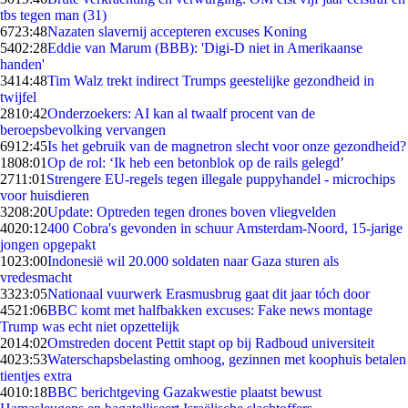
tbs tegen man (31)
67
23:48
Nazaten slavernij accepteren excuses Koning
54
02:28
Eddie van Marum (BBB): 'Digi-D niet in Amerikaanse
handen'
34
14:48
Tim Walz trekt indirect Trumps geestelijke gezondheid in
twijfel
28
10:42
Onderzoekers: AI kan al twaalf procent van de
beroepsbevolking vervangen
69
12:45
Is het gebruik van de magnetron slecht voor onze gezondheid?
18
08:01
Op de rol: ‘Ik heb een betonblok op de rails gelegd’
27
11:01
Strengere EU-regels tegen illegale puppyhandel - microchips
voor huisdieren
32
08:20
Update: Optreden tegen drones boven vliegvelden
40
20:12
400 Cobra's gevonden in schuur Amsterdam-Noord, 15-jarige
jongen opgepakt
10
23:00
Indonesië wil 20.000 soldaten naar Gaza sturen als
vredesmacht
33
23:05
Nationaal vuurwerk Erasmusbrug gaat dit jaar tóch door
45
21:06
BBC komt met halfbakken excuses: Fake news montage
Trump was echt niet opzettelijk
20
14:02
Omstreden docent Pettit stapt op bij Radboud universiteit
40
23:53
Waterschapsbelasting omhoog, gezinnen met koophuis betalen
tientjes extra
40
10:18
BBC berichtgeving Gazakwestie plaatst bewust