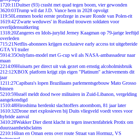
17
20:11
Duitser (93) crasht met quad tegen boom, vier gewonden
36
20:03
Trump wil dat J.D. Vance hem in 2028 opvolgt
1
19:50
Lemmen boekt eerste profzege in zware Ronde van Polen-rit
16
19:42
'Zwarte weduwes' in Rusland trouwen soldaten voor
overlijdensuitkering
13
18:20
Zangeres en Idols-jurylid Jerney Kaagman op 79-jarige leeftijd
overleden
7
15:21
Netflix-abonnees krijgen exclusieve early access tot uitgebreide
GTA VI trailer
59
14:35
Onlyfans-model met G-cup wil als NASA-ambassadeur naar
maan
22
14:09
Huisarts per direct uit vak gezet om ernstig alcoholmisbruik
2
12:12
XBOX platform krijgt zijn eigen "Platinum" achievements dit
jaar
12
11:27
Capibara's lopen Braziliaans parlementsgebouw Mato Grosso
binnen
52
10:59
Israël meldt dood twee militairen in Zuid-Libanon, vergelding
aangekondigd
15
10:48
Hiroshima herdenkt slachtoffers atoombom, 81 jaar later
16
10:32
Drone met explosieven bij Duits vliegveld voedt vrees voor
hybride aanval
34
10:28
Wakker Dier dient klacht in tegen insectenfabriek Protix om
duurzaamheidsclaims
22
10:16
Iran en Oman eens over route Straat van Hormuz, VS
buitenspel