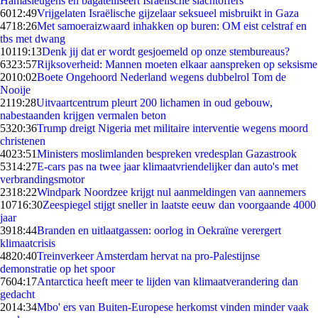
Hamasleugens en bagatelliseert Israëlische slachtoffers
60
12:49
Vrijgelaten Israëlische gijzelaar seksueel misbruikt in Gaza
47
18:26
Met samoeraizwaard inhakken op buren: OM eist celstraf en
tbs met dwang
101
19:13
Denk jij dat er wordt gesjoemeld op onze stembureaus?
63
23:57
Rijksoverheid: Mannen moeten elkaar aanspreken op seksisme
20
10:02
Boete Ongehoord Nederland wegens dubbelrol Tom de
Nooije
21
19:28
Uitvaartcentrum pleurt 200 lichamen in oud gebouw,
nabestaanden krijgen vermalen beton
53
20:36
Trump dreigt Nigeria met militaire interventie wegens moord
christenen
40
23:51
Ministers moslimlanden bespreken vredesplan Gazastrook
53
14:27
E-cars pas na twee jaar klimaatvriendelijker dan auto's met
verbrandingsmotor
23
18:22
Windpark Noordzee krijgt nul aanmeldingen van aannemers
107
16:30
Zeespiegel stijgt sneller in laatste eeuw dan voorgaande 4000
jaar
39
18:44
Branden en uitlaatgassen: oorlog in Oekraïne verergert
klimaatcrisis
48
20:40
Treinverkeer Amsterdam hervat na pro-Palestijnse
demonstratie op het spoor
76
04:17
Antarctica heeft meer te lijden van klimaatverandering dan
gedacht
20
14:34
Mbo' ers van Buiten-Europese herkomst vinden minder vaak