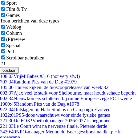
Sport
Film & Tv
Games
Toon berichten van deze types
Weblog
Column
(P)review
Special
Poll
Scrollbar gebruiken
opslaan
1
08:03
VrijMiBabes #316 (not very sfw!)
7
07:34
Random Pics van de Dag #1979
1
05:00
Trailers kijken: de bioscoopreleases van week 32
0
03:37
Ajax veel te sterk voor Shelbourne, maar houdt schade beperkt
0
02:34
Nieuwkomers schitteren bij ruime Europese zege FC Twente
19
00:45
Random Pics van de Dag #1978
9
22:04
Ontslagen bij Halo Studios na Campaign Evolved
10
22:01
PS5-doos waarschuwt voor einde fysieke games
2
21:30
De FOK!Voetbalmanager 2026/2027 is begonnen
2
21:03
Le Court wint na nerveuze finale, Pieterse derde
24
20:40
NPO-manager Menno de Boer geschorst na dickpic in
groepsapp