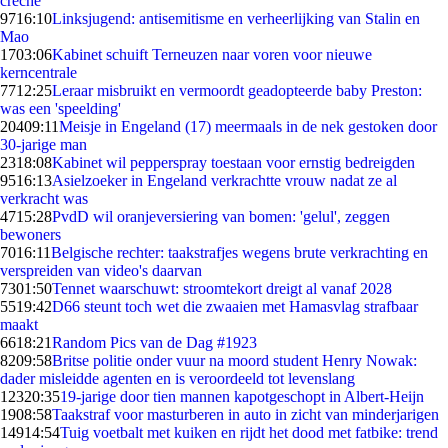
crèche
97
16:10
Linksjugend: antisemitisme en verheerlijking van Stalin en
Mao
17
03:06
Kabinet schuift Terneuzen naar voren voor nieuwe
kerncentrale
77
12:25
Leraar misbruikt en vermoordt geadopteerde baby Preston:
was een 'speelding'
204
09:11
Meisje in Engeland (17) meermaals in de nek gestoken door
30-jarige man
23
18:08
Kabinet wil pepperspray toestaan voor ernstig bedreigden
95
16:13
Asielzoeker in Engeland verkrachtte vrouw nadat ze al
verkracht was
47
15:28
PvdD wil oranjeversiering van bomen: 'gelul', zeggen
bewoners
70
16:11
Belgische rechter: taakstrafjes wegens brute verkrachting en
verspreiden van video's daarvan
73
01:50
Tennet waarschuwt: stroomtekort dreigt al vanaf 2028
55
19:42
D66 steunt toch wet die zwaaien met Hamasvlag strafbaar
maakt
66
18:21
Random Pics van de Dag #1923
82
09:58
Britse politie onder vuur na moord student Henry Nowak:
dader misleidde agenten en is veroordeeld tot levenslang
123
20:35
19-jarige door tien mannen kapotgeschopt in Albert-Heijn
19
08:58
Taakstraf voor masturberen in auto in zicht van minderjarigen
149
14:54
Tuig voetbalt met kuiken en rijdt het dood met fatbike: trend