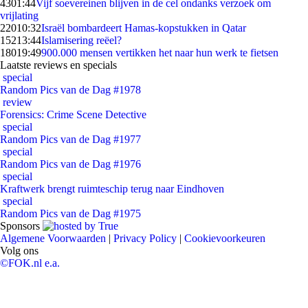
43
01:44
Vijf soevereinen blijven in de cel ondanks verzoek om
vrijlating
220
10:32
Israël bombardeert Hamas-kopstukken in Qatar
152
13:44
Islamisering reëel?
180
19:49
900.000 mensen vertikken het naar hun werk te fietsen
Laatste reviews en specials
special
Random Pics van de Dag #1978
review
Forensics: Crime Scene Detective
special
Random Pics van de Dag #1977
special
Random Pics van de Dag #1976
special
Kraftwerk brengt ruimteschip terug naar Eindhoven
special
Random Pics van de Dag #1975
Sponsors
Algemene Voorwaarden
|
Privacy Policy
|
Cookievoorkeuren
Volg ons
©FOK.nl e.a.