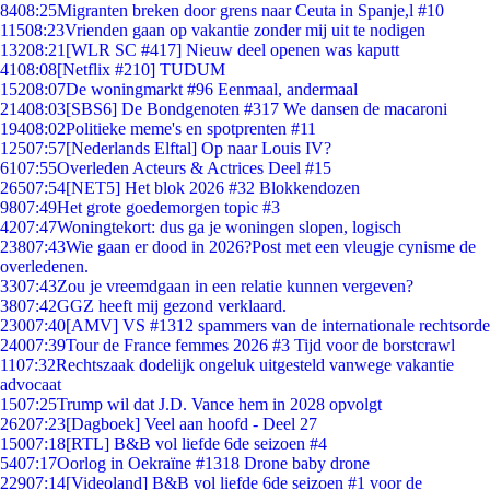
84
08:25
Migranten breken door grens naar Ceuta in Spanje,l #10
115
08:23
Vrienden gaan op vakantie zonder mij uit te nodigen
132
08:21
[WLR SC #417] Nieuw deel openen was kaputt
41
08:08
[Netflix #210] TUDUM
152
08:07
De woningmarkt #96 Eenmaal, andermaal
214
08:03
[SBS6] De Bondgenoten #317 We dansen de macaroni
194
08:02
Politieke meme's en spotprenten #11
125
07:57
[Nederlands Elftal] Op naar Louis IV?
61
07:55
Overleden Acteurs & Actrices Deel #15
265
07:54
[NET5] Het blok 2026 #32 Blokkendozen
98
07:49
Het grote goedemorgen topic #3
42
07:47
Woningtekort: dus ga je woningen slopen, logisch
238
07:43
Wie gaan er dood in 2026?Post met een vleugje cynisme de
overledenen.
33
07:43
Zou je vreemdgaan in een relatie kunnen vergeven?
38
07:42
GGZ heeft mij gezond verklaard.
230
07:40
[AMV] VS #1312 spammers van de internationale rechtsorde
240
07:39
Tour de France femmes 2026 #3 Tijd voor de borstcrawl
11
07:32
Rechtszaak dodelijk ongeluk uitgesteld vanwege vakantie
advocaat
15
07:25
Trump wil dat J.D. Vance hem in 2028 opvolgt
262
07:23
[Dagboek] Veel aan hoofd - Deel 27
150
07:18
[RTL] B&B vol liefde 6de seizoen #4
54
07:17
Oorlog in Oekraïne #1318 Drone baby drone
229
07:14
[Videoland] B&B vol liefde 6de seizoen #1 voor de