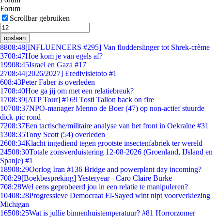
Forum
Scrollbar gebruiken
opslaan
88
08:48
[INFLUENCERS #295] Van flodderslinger tot Shrek-crème
37
08:47
Hoe kom je van egels af?
199
08:45
Israel en Gaza #17
27
08:44
[2026/2027] Eredivisietoto #1
6
08:43
Peter Faber is overleden
17
08:40
Hoe ga jij om met een relatiebreuk?
17
08:39
[ATP Tour] #169 Tosti Tallon back on fire
107
08:37
NPO-manager Menno de Boer (47) op non-actief stuurde
dick-pic rond
72
08:37
Een tactische/militaire analyse van het front in Oekraïne #31
13
08:35
Tony Scott (54) overleden
26
08:34
Klacht ingediend tegen grootste insectenfabriek ter wereld
245
08:30
Totale zonsverduistering 12-08-2026 (Groenland, IJsland en
Spanje) #1
189
08:29
Oorlog Iran #136 Bridge and powerplant day incoming?
7
08:29
[Boekbespreking] Yesteryear - Caro Claire Burke
7
08:28
Wel eens geprobeerd jou in een relatie te manipuleren?
104
08:28
Progressieve Democraat El-Sayed wint nipt voorverkiezing
Michigan
165
08:25
Wat is jullie binnenhuistemperatuur? #81 Horrorzomer