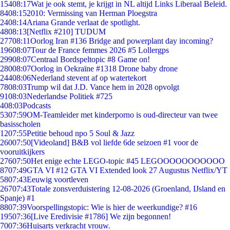
154
08:17
Wat je ook stemt, je krijgt in NL altijd Links Liberaal Beleid.
84
08:15
2010: Vermissing van Herman Ploegstra
24
08:14
Ariana Grande verlaat de spotlight.
48
08:13
[Netflix #210] TUDUM
277
08:11
Oorlog Iran #136 Bridge and powerplant day incoming?
196
08:07
Tour de France femmes 2026 #5 Lollergps
299
08:07
Centraal Bordspeltopic #8 Game on!
280
08:07
Oorlog in Oekraïne #1318 Drone baby drone
244
08:06
Nederland stevent af op watertekort
78
08:03
Trump wil dat J.D. Vance hem in 2028 opvolgt
91
08:03
Nederlandse Politiek #725
4
08:03
Podcasts
53
07:59
OM-Teamleider met kinderporno is oud-directeur van twee
basisscholen
12
07:55
Petitie behoud npo 5 Soul & Jazz
260
07:50
[Videoland] B&B vol liefde 6de seizoen #1 voor de
vooruitkijkers
276
07:50
Het enige echte LEGO-topic #45 LEGOOOOOOOOOOO
87
07:49
GTA VI #12 GTA VI Extended look 27 Augustus Netflix/YT
58
07:43
Eeuwig voortleven
267
07:43
Totale zonsverduistering 12-08-2026 (Groenland, IJsland en
Spanje) #1
88
07:39
Voorspellingstopic: Wie is hier de weerkundige? #16
195
07:36
[Live Eredivisie #1786] We zijn begonnen!
70
07:36
Huisarts verkracht vrouw.