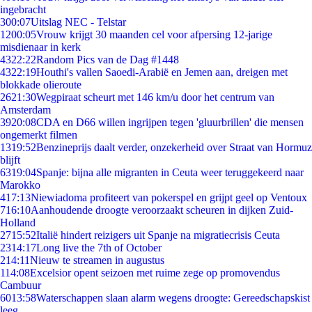
ingebracht
3
00:07
Uitslag NEC - Telstar
12
00:05
Vrouw krijgt 30 maanden cel voor afpersing 12-jarige
misdienaar in kerk
43
22:22
Random Pics van de Dag #1448
43
22:19
Houthi's vallen Saoedi-Arabië en Jemen aan, dreigen met
blokkade olieroute
26
21:30
Wegpiraat scheurt met 146 km/u door het centrum van
Amsterdam
39
20:08
CDA en D66 willen ingrijpen tegen 'gluurbrillen' die mensen
ongemerkt filmen
13
19:52
Benzineprijs daalt verder, onzekerheid over Straat van Hormuz
blijft
63
19:04
Spanje: bijna alle migranten in Ceuta weer teruggekeerd naar
Marokko
4
17:13
Niewiadoma profiteert van pokerspel en grijpt geel op Ventoux
7
16:10
Aanhoudende droogte veroorzaakt scheuren in dijken Zuid-
Holland
27
15:52
Italië hindert reizigers uit Spanje na migratiecrisis Ceuta
23
14:17
Long live the 7th of October
2
14:11
Nieuw te streamen in augustus
1
14:08
Excelsior opent seizoen met ruime zege op promovendus
Cambuur
60
13:58
Waterschappen slaan alarm wegens droogte: Gereedschapskist
leeg