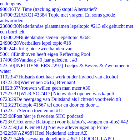
en leugens
9
00:36
TV Time (tracking app) stopt! Alternatief?
147
00:32
[AKQ] #3384 Topic met vragen. En soms goede
antwoorden.
236
00:30
Nederlandse plaatsnamen lepeltopic #213 elk gehucht met
een bord telt
133
00:29
Buitenlandse steden lepeltopic #268
249
00:28
Voetballers lepel topic #16
8
00:24
Ik krijg hier zweethanden van.
5
00:18
Eindhoven heeft eigen Reflecting Pool
174
00:06
Vandaag 40 jaar geleden... #3
5
23:50
[INFLUENCERS #297] Toetjes & Bevers & Zwemmen in
water
119
23:47
Huisarts doet haar werk onder invloed van alcohol
187
23:38
[Wielrennen #616] Brennan!
116
23:37
Vrouwen willen geen man meer #30
175
23:31
[WLR SC #417] Nieuw deel openen was kaputt
67
23:29
De neergang van Duitsland als lichtend voorbeeld #3
71
23:23
Teltopic #1567 tel door en door en door....
153
23:17
Sterren toen en nu #11
3
23:08
Post hier je favoriete SHO podcast!
67
23:01
Het grote Baktopic (voor bakfoto's, -vragen en -tips) #42
72
22:59
[Lil Kleine#12] Nieuwe afleveringen op Prime
34
22:59
[AZ#98] Heel Nederland achter AZ
138
22:54
Meisjesnamenlepeltopic #367 LOOOOL LAPO