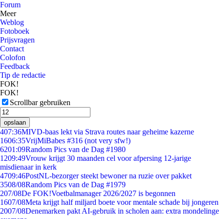
Forum
Meer
Weblog
Fotoboek
Prijsvragen
Contact
Colofon
Feedback
Tip de redactie
FOK!
FOK!
Scrollbar gebruiken
opslaan
4
07:36
MIVD-baas lekt via Strava routes naar geheime kazerne
16
06:35
VrijMiBabes #316 (not very sfw!)
62
01:09
Random Pics van de Dag #1980
12
09:49
Vrouw krijgt 30 maanden cel voor afpersing 12-jarige
misdienaar in kerk
47
09:46
PostNL-bezorger steekt bewoner na ruzie over pakket
35
08/08
Random Pics van de Dag #1979
2
07/08
De FOK!Voetbalmanager 2026/2027 is begonnen
16
07/08
Meta krijgt half miljard boete voor mentale schade bij jongeren
20
07/08
Denemarken pakt AI-gebruik in scholen aan: extra mondelinge