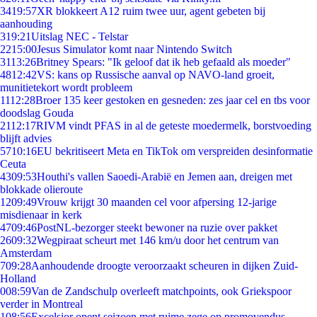
34
19:57
XR blokkeert A12 ruim twee uur, agent gebeten bij
aanhouding
3
19:21
Uitslag NEC - Telstar
22
15:00
Jesus Simulator komt naar Nintendo Switch
31
13:26
Britney Spears: "Ik geloof dat ik heb gefaald als moeder"
48
12:42
VS: kans op Russische aanval op NAVO-land groeit,
munitietekort wordt probleem
11
12:28
Broer 135 keer gestoken en gesneden: zes jaar cel en tbs voor
doodslag Gouda
21
12:17
RIVM vindt PFAS in al de geteste moedermelk, borstvoeding
blijft advies
57
10:16
EU bekritiseert Meta en TikTok om verspreiden desinformatie
Ceuta
43
09:53
Houthi's vallen Saoedi-Arabië en Jemen aan, dreigen met
blokkade olieroute
12
09:49
Vrouw krijgt 30 maanden cel voor afpersing 12-jarige
misdienaar in kerk
47
09:46
PostNL-bezorger steekt bewoner na ruzie over pakket
26
09:32
Wegpiraat scheurt met 146 km/u door het centrum van
Amsterdam
7
09:28
Aanhoudende droogte veroorzaakt scheuren in dijken Zuid-
Holland
0
08:59
Van de Zandschulp overleeft matchpoints, ook Griekspoor
verder in Montreal
1
08:56
Excelsior opent seizoen met ruime zege op promovendus