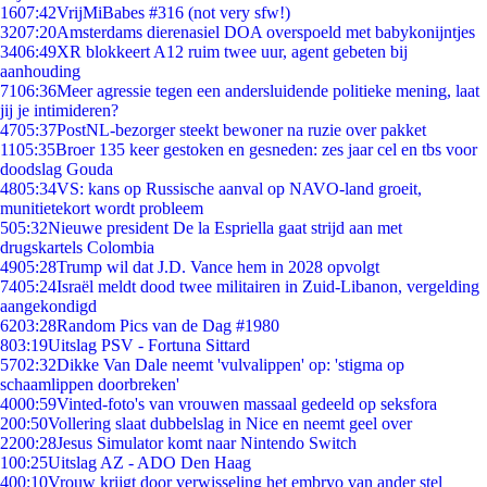
16
07:42
VrijMiBabes #316 (not very sfw!)
32
07:20
Amsterdams dierenasiel DOA overspoeld met babykonijntjes
34
06:49
XR blokkeert A12 ruim twee uur, agent gebeten bij
aanhouding
71
06:36
Meer agressie tegen een andersluidende politieke mening, laat
jij je intimideren?
47
05:37
PostNL-bezorger steekt bewoner na ruzie over pakket
11
05:35
Broer 135 keer gestoken en gesneden: zes jaar cel en tbs voor
doodslag Gouda
48
05:34
VS: kans op Russische aanval op NAVO-land groeit,
munitietekort wordt probleem
5
05:32
Nieuwe president De la Espriella gaat strijd aan met
drugskartels Colombia
49
05:28
Trump wil dat J.D. Vance hem in 2028 opvolgt
74
05:24
Israël meldt dood twee militairen in Zuid-Libanon, vergelding
aangekondigd
62
03:28
Random Pics van de Dag #1980
8
03:19
Uitslag PSV - Fortuna Sittard
57
02:32
Dikke Van Dale neemt 'vulvalippen' op: 'stigma op
schaamlippen doorbreken'
40
00:59
Vinted-foto's van vrouwen massaal gedeeld op seksfora
2
00:50
Vollering slaat dubbelslag in Nice en neemt geel over
22
00:28
Jesus Simulator komt naar Nintendo Switch
1
00:25
Uitslag AZ - ADO Den Haag
4
00:10
Vrouw krijgt door verwisseling het embryo van ander stel