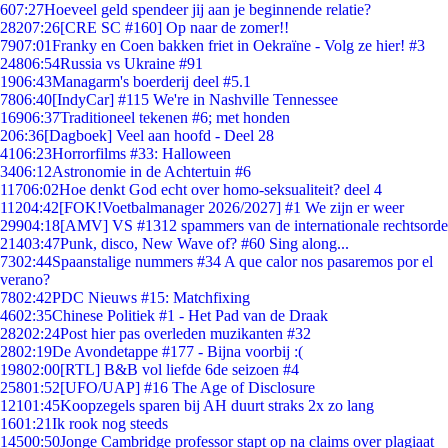
6
07:27
Hoeveel geld spendeer jij aan je beginnende relatie?
282
07:26
[CRE SC #160] Op naar de zomer!!
79
07:01
Franky en Coen bakken friet in Oekraïne - Volg ze hier! #3
248
06:54
Russia vs Ukraine #91
19
06:43
Managarm's boerderij deel #5.1
78
06:40
[IndyCar] #115 We're in Nashville Tennessee
169
06:37
Traditioneel tekenen #6; met honden
2
06:36
[Dagboek] Veel aan hoofd - Deel 28
41
06:23
Horrorfilms #33: Halloween
34
06:12
Astronomie in de Achtertuin #6
117
06:02
Hoe denkt God echt over homo-seksualiteit? deel 4
112
04:42
[FOK!Voetbalmanager 2026/2027] #1 We zijn er weer
299
04:18
[AMV] VS #1312 spammers van de internationale rechtsorde
214
03:47
Punk, disco, New Wave of? #60 Sing along...
73
02:44
Spaanstalige nummers #34 A que calor nos pasaremos por el
verano?
78
02:42
PDC Nieuws #15: Matchfixing
46
02:35
Chinese Politiek #1 - Het Pad van de Draak
282
02:24
Post hier pas overleden muzikanten #32
28
02:19
De Avondetappe #177 - Bijna voorbij :(
198
02:00
[RTL] B&B vol liefde 6de seizoen #4
258
01:52
[UFO/UAP] #16 The Age of Disclosure
121
01:45
Koopzegels sparen bij AH duurt straks 2x zo lang
16
01:21
Ik rook nog steeds
145
00:50
Jonge Cambridge professor stapt op na claims over plagiaat