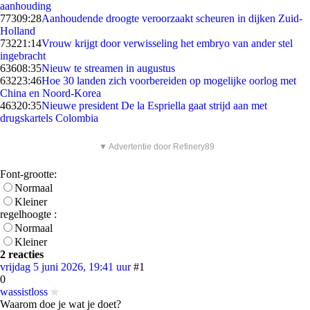
aanhouding
773
09:28
Aanhoudende droogte veroorzaakt scheuren in dijken Zuid-
Holland
732
21:14
Vrouw krijgt door verwisseling het embryo van ander stel
ingebracht
636
08:35
Nieuw te streamen in augustus
632
23:46
Hoe 30 landen zich voorbereiden op mogelijke oorlog met
China en Noord-Korea
463
20:35
Nieuwe president De la Espriella gaat strijd aan met
drugskartels Colombia
▼ Advertentie door Refinery89
Font-grootte:
Normaal
Kleiner
regelhoogte :
Normaal
Kleiner
2 reacties
vrijdag 5 juni 2026, 19:41 uur
#1
0
wassistloss
Waarom doe je wat je doet?