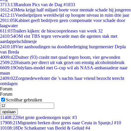
37
13:13
Random Pics van de Dag #1833
16
12:43
Meta krijgt half miljard boete voor mentale schade bij jongeren
42
12:11
Voedselprijzen wereldwijd op hoogste niveau in ruim drie jaar
29
11:05
Kabinet geeft bedrijven geen compensatie voor schade door
laagwater
6
11:03
Trailers kijken: de bioscoopreleases van week 32
24
10:54
OM eist TBS tegen verwarde man die agenten stak met
aardappelschilmesje
24
10:18
Vier aanhoudingen na doodsbedreiging burgemeester Depla
van Breda
40
09:42
Duitser (93) crasht met quad tegen boom, vier gewonden
25
09:22
Huisarts per direct uit vak gezet om ernstig alcoholmisbruik
66
09:19
Onlyfans-model met G-cup wil als NASA-ambassadeur naar
maan
24
09:02
Zorgmedewerkster die 's nachts haar vriend bezocht terecht
ontslagen
Forum
Forum
Scrollbar gebruiken
opslaan
114
08:22
Het grote goedemorgen topic #3
179
08:21
Migranten breken door grens naar Ceuta in Spanje,l #10
101
08:18
De Schatkamer van Beeld & Geluid #4