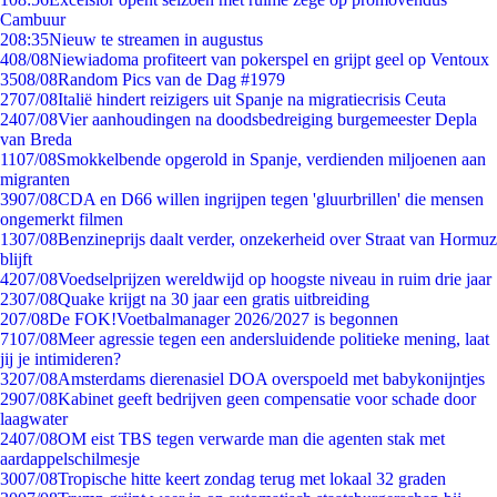
Cambuur
2
08:35
Nieuw te streamen in augustus
4
08/08
Niewiadoma profiteert van pokerspel en grijpt geel op Ventoux
35
08/08
Random Pics van de Dag #1979
27
07/08
Italië hindert reizigers uit Spanje na migratiecrisis Ceuta
24
07/08
Vier aanhoudingen na doodsbedreiging burgemeester Depla
van Breda
11
07/08
Smokkelbende opgerold in Spanje, verdienden miljoenen aan
migranten
39
07/08
CDA en D66 willen ingrijpen tegen 'gluurbrillen' die mensen
ongemerkt filmen
13
07/08
Benzineprijs daalt verder, onzekerheid over Straat van Hormuz
blijft
42
07/08
Voedselprijzen wereldwijd op hoogste niveau in ruim drie jaar
23
07/08
Quake krijgt na 30 jaar een gratis uitbreiding
2
07/08
De FOK!Voetbalmanager 2026/2027 is begonnen
71
07/08
Meer agressie tegen een andersluidende politieke mening, laat
jij je intimideren?
32
07/08
Amsterdams dierenasiel DOA overspoeld met babykonijntjes
29
07/08
Kabinet geeft bedrijven geen compensatie voor schade door
laagwater
24
07/08
OM eist TBS tegen verwarde man die agenten stak met
aardappelschilmesje
30
07/08
Tropische hitte keert zondag terug met lokaal 32 graden