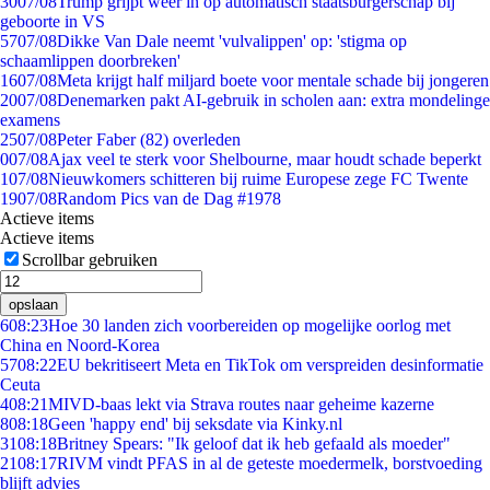
30
07/08
Trump grijpt weer in op automatisch staatsburgerschap bij
geboorte in VS
57
07/08
Dikke Van Dale neemt 'vulvalippen' op: 'stigma op
schaamlippen doorbreken'
16
07/08
Meta krijgt half miljard boete voor mentale schade bij jongeren
20
07/08
Denemarken pakt AI-gebruik in scholen aan: extra mondelinge
examens
25
07/08
Peter Faber (82) overleden
0
07/08
Ajax veel te sterk voor Shelbourne, maar houdt schade beperkt
1
07/08
Nieuwkomers schitteren bij ruime Europese zege FC Twente
19
07/08
Random Pics van de Dag #1978
Actieve items
Actieve items
Scrollbar gebruiken
opslaan
6
08:23
Hoe 30 landen zich voorbereiden op mogelijke oorlog met
China en Noord-Korea
57
08:22
EU bekritiseert Meta en TikTok om verspreiden desinformatie
Ceuta
4
08:21
MIVD-baas lekt via Strava routes naar geheime kazerne
8
08:18
Geen 'happy end' bij seksdate via Kinky.nl
31
08:18
Britney Spears: "Ik geloof dat ik heb gefaald als moeder"
21
08:17
RIVM vindt PFAS in al de geteste moedermelk, borstvoeding
blijft advies