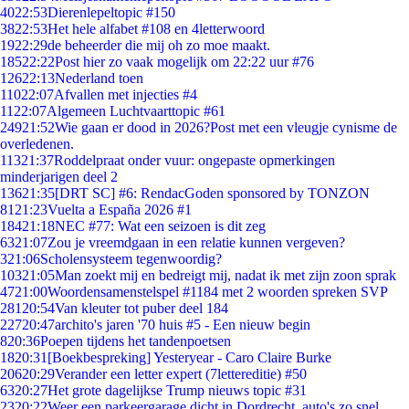
40
22:53
Dierenlepeltopic #150
38
22:53
Het hele alfabet #108 en 4letterwoord
19
22:29
de beheerder die mij oh zo moe maakt.
185
22:22
Post hier zo vaak mogelijk om 22:22 uur #76
126
22:13
Nederland toen
110
22:07
Afvallen met injecties #4
11
22:07
Algemeen Luchtvaarttopic #61
249
21:52
Wie gaan er dood in 2026?Post met een vleugje cynisme de
overledenen.
113
21:37
Roddelpraat onder vuur: ongepaste opmerkingen
minderjarigen deel 2
136
21:35
[DRT SC] #6: RendacGoden sponsored by TONZON
81
21:23
Vuelta a España 2026 #1
184
21:18
NEC #77: Wat een seizoen is dit zeg
63
21:07
Zou je vreemdgaan in een relatie kunnen vergeven?
3
21:06
Scholensysteem tegenwoordig?
103
21:05
Man zoekt mij en bedreigt mij, nadat ik met zijn zoon sprak
47
21:00
Woordensamenstelspel #1184 met 2 woorden spreken SVP
281
20:54
Van kleuter tot puber deel 184
227
20:47
archito's jaren '70 huis #5 - Een nieuw begin
8
20:36
Poepen tijdens het tandenpoetsen
18
20:31
[Boekbespreking] Yesteryear - Caro Claire Burke
206
20:29
Verander een letter expert (7lettereditie) #50
63
20:27
Het grote dagelijkse Trump nieuws topic #31
23
20:22
Weer een parkeergarage dicht in Dordrecht, auto's zo snel