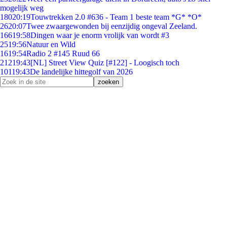
mogelijk weg
180
20:19
Touwtrekken 2.0 #636 - Team 1 beste team *G* *O*
26
20:07
Twee zwaargewonden bij eenzijdig ongeval Zeeland.
166
19:58
Dingen waar je enorm vrolijk van wordt #3
25
19:56
Natuur en Wild
16
19:54
Radio 2 #145 Ruud 66
212
19:43
[NL] Street View Quiz [#122] - Loogisch toch
101
19:43
De landelijke hittegolf van 2026