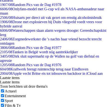
examens
19
07/08
Random Pics van de Dag #1978
66
06/08
Onlyfans-model met G-cup wil als NASA-ambassadeur naar
maan
25
06/08
Huisarts per direct uit vak gezet om ernstig alcoholmisbruik
19
06/08
Drone met explosieven bij Duits vliegveld voedt vrees voor
hybride aanval
60
06/08
Waterschappen slaan alarm wegens droogte: Gereedschapskist
leeg
24
06/08
Zorgmedewerkster die 's nachts haar vriend bezocht terecht
ontslagen
38
06/08
Random Pics van de Dag #1977
21
05/08
Tanken in België wordt nóg aantrekkelijker
34
05/08
Dirk sluit supermarkt op de Wallen na golf van diefstal en
agressie
12
05/08
Random Pics van de Dag #1976
6
04/08
Kraftwerk brengt ruimteschip terug naar Eindhoven
20
04/08
Apple vecht Britse eis tot inbouwen backdoor in iCloud aan
Laatste items
Laatste items
Toon berichten uit deze thema's
Actueel
Entertainment
Sport
Film & Tv