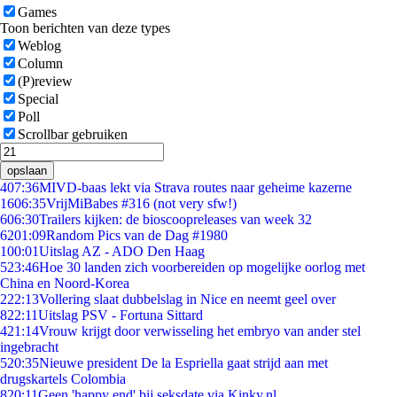
Games
Toon berichten van deze types
Weblog
Column
(P)review
Special
Poll
Scrollbar gebruiken
opslaan
4
07:36
MIVD-baas lekt via Strava routes naar geheime kazerne
16
06:35
VrijMiBabes #316 (not very sfw!)
6
06:30
Trailers kijken: de bioscoopreleases van week 32
62
01:09
Random Pics van de Dag #1980
1
00:01
Uitslag AZ - ADO Den Haag
5
23:46
Hoe 30 landen zich voorbereiden op mogelijke oorlog met
China en Noord-Korea
2
22:13
Vollering slaat dubbelslag in Nice en neemt geel over
8
22:11
Uitslag PSV - Fortuna Sittard
4
21:14
Vrouw krijgt door verwisseling het embryo van ander stel
ingebracht
5
20:35
Nieuwe president De la Espriella gaat strijd aan met
drugskartels Colombia
8
20:11
Geen 'happy end' bij seksdate via Kinky.nl