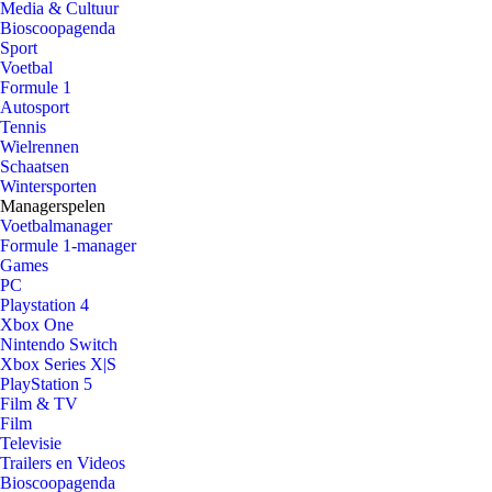
Media & Cultuur
Bioscoopagenda
Sport
Voetbal
Formule 1
Autosport
Tennis
Wielrennen
Schaatsen
Wintersporten
Managerspelen
Voetbalmanager
Formule 1-manager
Games
PC
Playstation 4
Xbox One
Nintendo Switch
Xbox Series X|S
PlayStation 5
Film & TV
Film
Televisie
Trailers en Videos
Bioscoopagenda