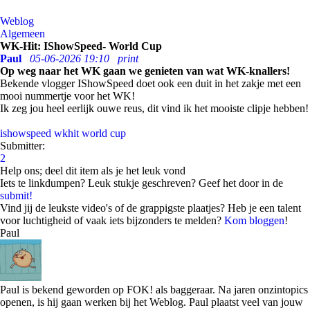
Weblog
Algemeen
WK-Hit: IShowSpeed- World Cup
Paul
05-06-2026 19:10
print
Op weg naar het WK gaan we genieten van wat WK-knallers!
Bekende vlogger IShowSpeed doet ook een duit in het zakje met een
mooi nummertje voor het WK!
Ik zeg jou heel eerlijk ouwe reus, dit vind ik het mooiste clipje hebben!
ishowspeed
wkhit
world cup
Submitter:
2
Help ons; deel dit item als je het leuk vond
Iets te linkdumpen? Leuk stukje geschreven? Geef het door in de
submit!
Vind jij de leukste video's of de grappigste plaatjes? Heb je een talent
voor luchtigheid of vaak iets bijzonders te melden?
Kom bloggen
!
Paul
Paul is bekend geworden op FOK! als baggeraar. Na jaren onzintopics
openen, is hij gaan werken bij het Weblog. Paul plaatst veel van jouw