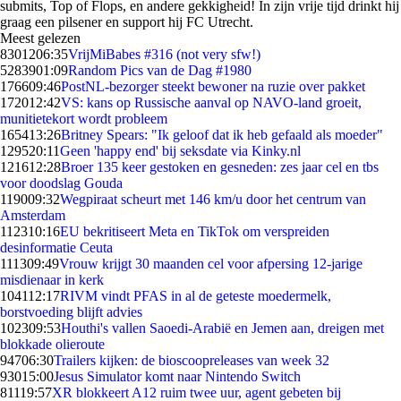
submits, Top of Flops, en andere gekkigheid! In zijn vrije tijd drinkt hij
graag een pilsener en support hij FC Utrecht.
Meest gelezen
83012
06:35
VrijMiBabes #316 (not very sfw!)
52839
01:09
Random Pics van de Dag #1980
1766
09:46
PostNL-bezorger steekt bewoner na ruzie over pakket
1720
12:42
VS: kans op Russische aanval op NAVO-land groeit,
munitietekort wordt probleem
1654
13:26
Britney Spears: "Ik geloof dat ik heb gefaald als moeder"
1295
20:11
Geen 'happy end' bij seksdate via Kinky.nl
1216
12:28
Broer 135 keer gestoken en gesneden: zes jaar cel en tbs
voor doodslag Gouda
1190
09:32
Wegpiraat scheurt met 146 km/u door het centrum van
Amsterdam
1123
10:16
EU bekritiseert Meta en TikTok om verspreiden
desinformatie Ceuta
1113
09:49
Vrouw krijgt 30 maanden cel voor afpersing 12-jarige
misdienaar in kerk
1041
12:17
RIVM vindt PFAS in al de geteste moedermelk,
borstvoeding blijft advies
1023
09:53
Houthi's vallen Saoedi-Arabië en Jemen aan, dreigen met
blokkade olieroute
947
06:30
Trailers kijken: de bioscoopreleases van week 32
930
15:00
Jesus Simulator komt naar Nintendo Switch
811
19:57
XR blokkeert A12 ruim twee uur, agent gebeten bij