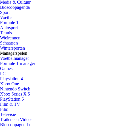
Media & Cultuur
Bioscoopagenda
Sport
Voetbal
Formule 1
Autosport
Tennis
Wielrennen
Schaatsen
Wintersporten
Managerspelen
Voetbalmanager
Formule 1-manager
Games
PC
Playstation 4
Xbox One
Nintendo Switch
Xbox Series X|S
PlayStation 5
Film & TV
Film
Televisie
Trailers en Videos
Bioscoopagenda