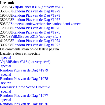
Lees ook
12
06:54
VrijMiBabes #316 (not very sfw!)
35
00:07
Random Pics van de Dag #1979
19
07/08
Random Pics van de Dag #1978
38
06/08
Random Pics van de Dag #1977
5
05/08
Zomervakantieweerbericht: aanhoudend zomers
12
05/08
Random Pics van de Dag #1976
23
04/08
Random Pics van de Dag #1975
7
03/08
VrijMiBabes #315 (not very sfw!)
41
03/08
Random Pics van de Dag #1974
30
02/08
Random Pics van de Dag #1973
De comments staan op de laatste pagina
Laatste reviews en specials
special
VrijMiBabes #316 (not very sfw!)
special
Random Pics van de Dag #1979
special
Random Pics van de Dag #1978
review
Forensics: Crime Scene Detective
special
Random Pics van de Dag #1977
special
Random Pics van de Dag #1976