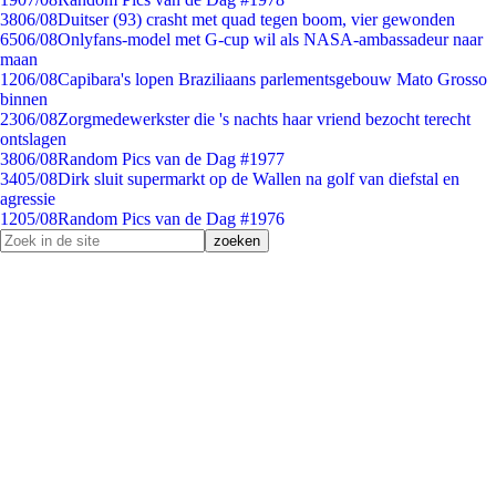
38
06/08
Duitser (93) crasht met quad tegen boom, vier gewonden
65
06/08
Onlyfans-model met G-cup wil als NASA-ambassadeur naar
maan
12
06/08
Capibara's lopen Braziliaans parlementsgebouw Mato Grosso
binnen
23
06/08
Zorgmedewerkster die 's nachts haar vriend bezocht terecht
ontslagen
38
06/08
Random Pics van de Dag #1977
34
05/08
Dirk sluit supermarkt op de Wallen na golf van diefstal en
agressie
12
05/08
Random Pics van de Dag #1976