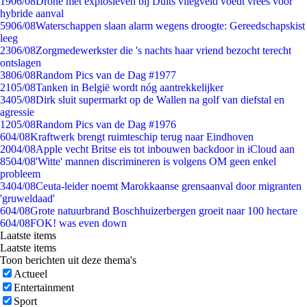
19
06/08
Drone met explosieven bij Duits vliegveld voedt vrees voor
hybride aanval
59
06/08
Waterschappen slaan alarm wegens droogte: Gereedschapskist
leeg
23
06/08
Zorgmedewerkster die 's nachts haar vriend bezocht terecht
ontslagen
38
06/08
Random Pics van de Dag #1977
21
05/08
Tanken in België wordt nóg aantrekkelijker
34
05/08
Dirk sluit supermarkt op de Wallen na golf van diefstal en
agressie
12
05/08
Random Pics van de Dag #1976
6
04/08
Kraftwerk brengt ruimteschip terug naar Eindhoven
20
04/08
Apple vecht Britse eis tot inbouwen backdoor in iCloud aan
85
04/08
'Witte' mannen discrimineren is volgens OM geen enkel
probleem
34
04/08
Ceuta-leider noemt Marokkaanse grensaanval door migranten
'gruweldaad'
6
04/08
Grote natuurbrand Boschhuizerbergen groeit naar 100 hectare
6
04/08
FOK! was even down
Laatste items
Laatste items
Toon berichten uit deze thema's
Actueel
Entertainment
Sport