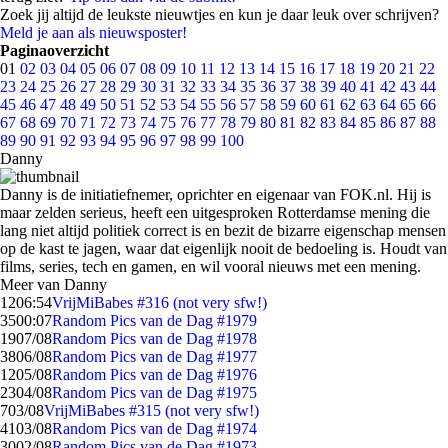
Zoek jij altijd de leukste nieuwtjes en kun je daar leuk over schrijven?
Meld je aan als nieuwsposter!
Paginaoverzicht
01
02
03
04
05
06
07
08
09
10
11
12
13
14
15
16
17
18
19
20
21
22
23
24
25
26
27
28
29
30
31
32
33
34
35
36
37
38
39
40
41
42
43
44
45
46
47
48
49
50
51
52
53
54
55
56
57
58
59
60
61
62
63
64
65
66
67
68
69
70
71
72
73
74
75
76
77
78
79
80
81
82
83
84
85
86
87
88
89
90
91
92
93
94
95
96
97
98
99
100
Danny
Danny is de initiatiefnemer, oprichter en eigenaar van FOK.nl. Hij is
maar zelden serieus, heeft een uitgesproken Rotterdamse mening die
lang niet altijd politiek correct is en bezit de bizarre eigenschap mensen
op de kast te jagen, waar dat eigenlijk nooit de bedoeling is. Houdt van
films, series, tech en gamen, en wil vooral nieuws met een mening.
Meer van Danny
12
06:54
VrijMiBabes #316 (not very sfw!)
35
00:07
Random Pics van de Dag #1979
19
07/08
Random Pics van de Dag #1978
38
06/08
Random Pics van de Dag #1977
12
05/08
Random Pics van de Dag #1976
23
04/08
Random Pics van de Dag #1975
7
03/08
VrijMiBabes #315 (not very sfw!)
41
03/08
Random Pics van de Dag #1974
30
02/08
Random Pics van de Dag #1973