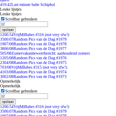
4
19:42
Last minute balie Schiphol
Leuke lijstjes
Leuke lijstjes
Scrollbar gebruiken
opslaan
12
06:54
VrijMiBabes #316 (not very sfw!)
35
00:07
Random Pics van de Dag #1979
19
07/08
Random Pics van de Dag #1978
38
06/08
Random Pics van de Dag #1977
5
05/08
Zomervakantieweerbericht: aanhoudend zomers
12
05/08
Random Pics van de Dag #1976
23
04/08
Random Pics van de Dag #1975
7
03/08
VrijMiBabes #315 (not very sfw!)
41
03/08
Random Pics van de Dag #1974
30
02/08
Random Pics van de Dag #1973
Opmerkelijk
Opmerkelijk
Scrollbar gebruiken
opslaan
12
06:54
VrijMiBabes #316 (not very sfw!)
35
00:07
Random Pics van de Dag #1979
19
07/08
Random Pics van de Dag #1978