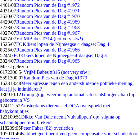
44
01/08
Random Pics van de Dag #1972
49
31/07
Random Pics van de Dag #1971
36
30/07
Random Pics van de Dag #1970
44
29/07
Random Pics van de Dag #1969
32
28/07
Random Pics van de Dag #1968
40
27/07
Random Pics van de Dag #1967
14
27/07
VrijMiBabes #314 (not very sfw!)
15
25/07
FOK!kers lopen de Nijmeegse 4-daagse: Dag 4
83
25/07
Random Pics van de Dag #1966
5
24/07
FOK!kers lopen de Nijmeegse 4-daagse: Dag 3
38
24/07
Random Pics van de Dag #1965
Meest gelezen
61723
06:54
VrijMiBabes #316 (not very sfw!)
55913
00:07
Random Pics van de Dag #1979
1623
13:48
Meer agressie tegen een andersluidende politieke mening,
laat jij je intimideren?
1309
10:12
Trump grijpt weer in op automatisch staatsburgerschap bij
geboorte in VS
1241
11:52
Amsterdams dierenasiel DOA overspoeld met
babykonijntjes
1231
09:51
Dikke Van Dale neemt 'vulvalippen' op: 'stigma op
schaamlippen doorbreken'
1182
09:05
Peter Faber (82) overleden
1050
11:46
Kabinet geeft bedrijven geen compensatie voor schade door