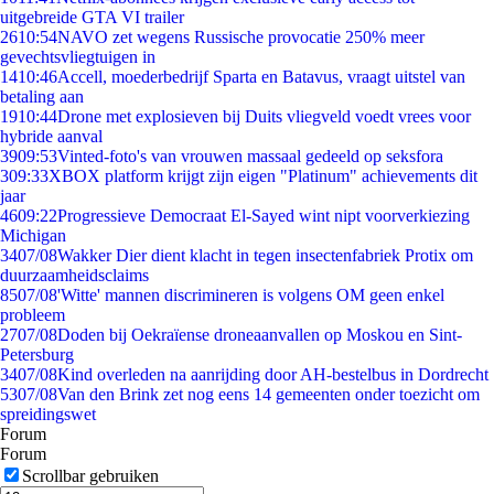
uitgebreide GTA VI trailer
26
10:54
NAVO zet wegens Russische provocatie 250% meer
gevechtsvliegtuigen in
14
10:46
Accell, moederbedrijf Sparta en Batavus, vraagt uitstel van
betaling aan
19
10:44
Drone met explosieven bij Duits vliegveld voedt vrees voor
hybride aanval
39
09:53
Vinted-foto's van vrouwen massaal gedeeld op seksfora
3
09:33
XBOX platform krijgt zijn eigen "Platinum" achievements dit
jaar
46
09:22
Progressieve Democraat El-Sayed wint nipt voorverkiezing
Michigan
34
07/08
Wakker Dier dient klacht in tegen insectenfabriek Protix om
duurzaamheidsclaims
85
07/08
'Witte' mannen discrimineren is volgens OM geen enkel
probleem
27
07/08
Doden bij Oekraïense droneaanvallen op Moskou en Sint-
Petersburg
34
07/08
Kind overleden na aanrijding door AH-bestelbus in Dordrecht
53
07/08
Van den Brink zet nog eens 14 gemeenten onder toezicht om
spreidingswet
Forum
Forum
Scrollbar gebruiken