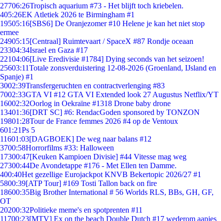
277
06:26
Tropisch aquarium #73 - Het blijft toch kriebelen.
4
05:26
EK Atletiek 2026 te Birmingham #1
195
05:16
[SBS6] De Oranjezomer #10 Helene je kan het niet stop
ermee
249
05:15
[Centraal] Ruimtevaart / SpaceX #87 Rondje oceaan
233
04:34
Israel en Gaza #17
221
04:06
[Live Eredivisie #1784] Dying seconds van het seizoen!
256
03:11
Totale zonsverduistering 12-08-2026 (Groenland, IJsland en
Spanje) #1
30
02:39
Transfergeruchten en contractverlenging #83
70
02:33
GTA VI #12 GTA VI Extended look 27 Augustus Netflix/YT
160
02:32
Oorlog in Oekraïne #1318 Drone baby drone
134
01:36
[DRT SC] #6: RendacGoden sponsored by TONZON
198
01:28
Tour de France femmes 2026 #4 op de Ventoux
6
01:21
Ps 5
116
01:03
[DAGBOEK] De weg naar balans #12
37
00:58
Horrorfilms #33: Halloween
173
00:47
[Keuken Kampioen Divisie] #44 Vitesse mag weg
273
00:44
De Avondetappe #176 - Met Ellen ten Damme.
4
00:40
Het gezellige Eurojackpot KNVB Bekertopic 2026/27 #1
58
00:39
[ATP Tour] #169 Tosti Tallon back on fire
186
00:35
Big Brother International # 56 Worlds RLS, BBs, GH, GF,
OT
202
00:32
Politieke meme's en spotprenten #11
117
00:23
[MTV] Ex on the beach Double Dutch #17 wederom aapjes