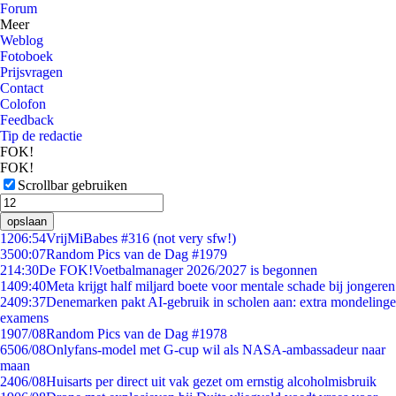
Forum
Meer
Weblog
Fotoboek
Prijsvragen
Contact
Colofon
Feedback
Tip de redactie
FOK!
FOK!
Scrollbar gebruiken
opslaan
12
06:54
VrijMiBabes #316 (not very sfw!)
35
00:07
Random Pics van de Dag #1979
2
14:30
De FOK!Voetbalmanager 2026/2027 is begonnen
14
09:40
Meta krijgt half miljard boete voor mentale schade bij jongeren
24
09:37
Denemarken pakt AI-gebruik in scholen aan: extra mondelinge
examens
19
07/08
Random Pics van de Dag #1978
65
06/08
Onlyfans-model met G-cup wil als NASA-ambassadeur naar
maan
24
06/08
Huisarts per direct uit vak gezet om ernstig alcoholmisbruik