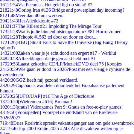
161
21:54
Via Pecunia - Het geld ligt op straat! #2
218
21:48
Oorlog Iran #136 Bridge and powerplant day incoming?
81
21:48
Meer dan 40 uur werken.
294
21:43
Het Atletiektopic #72
113
21:37
The Killers #21 Imploding The Mirage Tour
173
21:28
Wat is jullie binnenhuistemperatuur? #81 Horrorzomer
100
21:28
Teltopic #1563 tel door en door en door....
17
21:26
[HBO] Stuart Fails to Save the Universe (Big Bang Theory
spinoff)
143
21:08
Zaken waar je je echt dood aan ergert #17 - Werklui
248
20:58
Afbeeldingen die je gemaakt hebt met AI
179
20:53
Laatst gekochte CD/LP/MuziekDVD deel 75 | koopjes
241
20:39
Wie gaan er dood in 2026?Post met een vleugje cynisme de
overledenen.
44
20:30
GGZ heeft mij gezond verklaard.
23
20:29
Capibara's wandelen doodleuk het Braziliaanse parlement
binnen
257
20:25
[UFO/UAP] #16 The Age of Disclosure
137
20:20
[Wielrennen #616] Brennan!
10
20:13
[gratis] Videogames Part 9: Gratis en free-to-play games!
43
19:50
[Voorspellen] Voorspel de eindstand van de Eredivisie
2026/2027
7
19:48
Dries Roelvink spreekt vakantieganger aan om gele zwembroek
241
19:46
Top 2000 Editie 2025 #243 Alle dikzakken willen op je
lijken