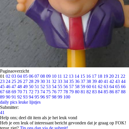
Paginaoverzicht
01
02
03
04
05
06
07
08
09
10
11
12
13
14
15
16
17
18
19
20
21
22
23
24
25
26
27
28
29
30
31
32
33
34
35
36
37
38
39
40
41
42
43
44
45
46
47
48
49
50
51
52
53
54
55
56
57
58
59
60
61
62
63
64
65
66
67
68
69
70
71
72
73
74
75
76
77
78
79
80
81
82
83
84
85
86
87
88
89
90
91
92
93
94
95
96
97
98
99
100
daily pics
leuke lijstjes
Submitter:
41
Help ons; deel dit item als je het leuk vond
Heb je een leuk of interessant bericht gevonden dat je graag op FOK!
terug ziet?
Tip ons dan via de submit!