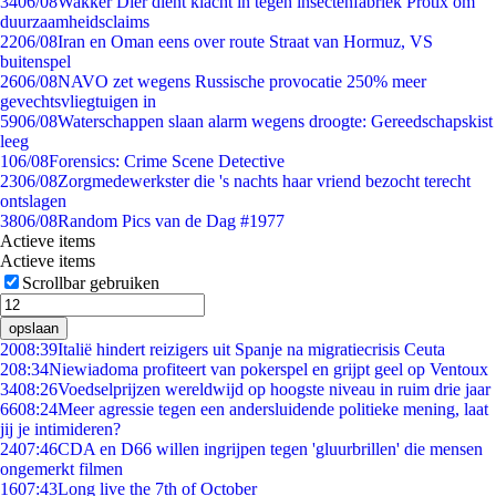
34
06/08
Wakker Dier dient klacht in tegen insectenfabriek Protix om
duurzaamheidsclaims
22
06/08
Iran en Oman eens over route Straat van Hormuz, VS
buitenspel
26
06/08
NAVO zet wegens Russische provocatie 250% meer
gevechtsvliegtuigen in
59
06/08
Waterschappen slaan alarm wegens droogte: Gereedschapskist
leeg
1
06/08
Forensics: Crime Scene Detective
23
06/08
Zorgmedewerkster die 's nachts haar vriend bezocht terecht
ontslagen
38
06/08
Random Pics van de Dag #1977
Actieve items
Actieve items
Scrollbar gebruiken
opslaan
20
08:39
Italië hindert reizigers uit Spanje na migratiecrisis Ceuta
2
08:34
Niewiadoma profiteert van pokerspel en grijpt geel op Ventoux
34
08:26
Voedselprijzen wereldwijd op hoogste niveau in ruim drie jaar
66
08:24
Meer agressie tegen een andersluidende politieke mening, laat
jij je intimideren?
24
07:46
CDA en D66 willen ingrijpen tegen 'gluurbrillen' die mensen
ongemerkt filmen
16
07:43
Long live the 7th of October