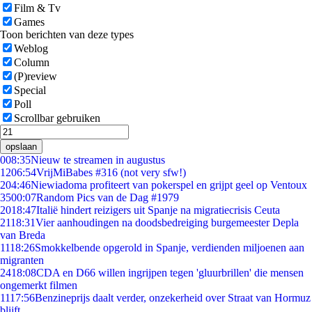
Film & Tv
Games
Toon berichten van deze types
Weblog
Column
(P)review
Special
Poll
Scrollbar gebruiken
opslaan
0
08:35
Nieuw te streamen in augustus
12
06:54
VrijMiBabes #316 (not very sfw!)
2
04:46
Niewiadoma profiteert van pokerspel en grijpt geel op Ventoux
35
00:07
Random Pics van de Dag #1979
20
18:47
Italië hindert reizigers uit Spanje na migratiecrisis Ceuta
21
18:31
Vier aanhoudingen na doodsbedreiging burgemeester Depla
van Breda
11
18:26
Smokkelbende opgerold in Spanje, verdienden miljoenen aan
migranten
24
18:08
CDA en D66 willen ingrijpen tegen 'gluurbrillen' die mensen
ongemerkt filmen
11
17:56
Benzineprijs daalt verder, onzekerheid over Straat van Hormuz
blijft