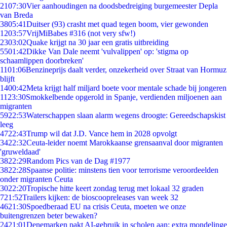
21
07:30
Vier aanhoudingen na doodsbedreiging burgemeester Depla
van Breda
38
05:41
Duitser (93) crasht met quad tegen boom, vier gewonden
12
03:57
VrijMiBabes #316 (not very sfw!)
23
03:02
Quake krijgt na 30 jaar een gratis uitbreiding
55
01:42
Dikke Van Dale neemt 'vulvalippen' op: 'stigma op
schaamlippen doorbreken'
11
01:06
Benzineprijs daalt verder, onzekerheid over Straat van Hormuz
blijft
14
00:42
Meta krijgt half miljard boete voor mentale schade bij jongeren
11
23:30
Smokkelbende opgerold in Spanje, verdienden miljoenen aan
migranten
59
22:53
Waterschappen slaan alarm wegens droogte: Gereedschapskist
leeg
47
22:43
Trump wil dat J.D. Vance hem in 2028 opvolgt
34
22:32
Ceuta-leider noemt Marokkaanse grensaanval door migranten
'gruweldaad'
38
22:29
Random Pics van de Dag #1977
38
22:28
Spaanse politie: minstens tien voor terrorisme veroordeelden
onder migranten Ceuta
30
22:20
Tropische hitte keert zondag terug met lokaal 32 graden
7
21:52
Trailers kijken: de bioscoopreleases van week 32
46
21:30
Spoedberaad EU na crisis Ceuta, moeten we onze
buitengrenzen beter bewaken?
24
21:01
Denemarken pakt AI-gebruik in scholen aan: extra mondelinge