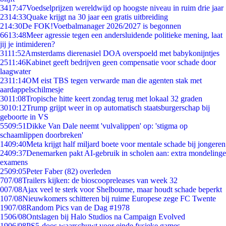
34
17:47
Voedselprijzen wereldwijd op hoogste niveau in ruim drie jaar
23
14:33
Quake krijgt na 30 jaar een gratis uitbreiding
2
14:30
De FOK!Voetbalmanager 2026/2027 is begonnen
66
13:48
Meer agressie tegen een andersluidende politieke mening, laat
jij je intimideren?
31
11:52
Amsterdams dierenasiel DOA overspoeld met babykonijntjes
25
11:46
Kabinet geeft bedrijven geen compensatie voor schade door
laagwater
23
11:14
OM eist TBS tegen verwarde man die agenten stak met
aardappelschilmesje
30
11:08
Tropische hitte keert zondag terug met lokaal 32 graden
30
10:12
Trump grijpt weer in op automatisch staatsburgerschap bij
geboorte in VS
55
09:51
Dikke Van Dale neemt 'vulvalippen' op: 'stigma op
schaamlippen doorbreken'
14
09:40
Meta krijgt half miljard boete voor mentale schade bij jongeren
24
09:37
Denemarken pakt AI-gebruik in scholen aan: extra mondelinge
examens
25
09:05
Peter Faber (82) overleden
7
07/08
Trailers kijken: de bioscoopreleases van week 32
0
07/08
Ajax veel te sterk voor Shelbourne, maar houdt schade beperkt
1
07/08
Nieuwkomers schitteren bij ruime Europese zege FC Twente
19
07/08
Random Pics van de Dag #1978
15
06/08
Ontslagen bij Halo Studios na Campaign Evolved
19
06/08
PS5-doos waarschuwt voor einde fysieke games