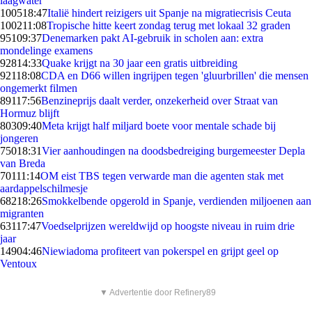
laagwater
1005
18:47
Italië hindert reizigers uit Spanje na migratiecrisis Ceuta
1002
11:08
Tropische hitte keert zondag terug met lokaal 32 graden
951
09:37
Denemarken pakt AI-gebruik in scholen aan: extra
mondelinge examens
928
14:33
Quake krijgt na 30 jaar een gratis uitbreiding
921
18:08
CDA en D66 willen ingrijpen tegen 'gluurbrillen' die mensen
ongemerkt filmen
891
17:56
Benzineprijs daalt verder, onzekerheid over Straat van
Hormuz blijft
803
09:40
Meta krijgt half miljard boete voor mentale schade bij
jongeren
750
18:31
Vier aanhoudingen na doodsbedreiging burgemeester Depla
van Breda
701
11:14
OM eist TBS tegen verwarde man die agenten stak met
aardappelschilmesje
682
18:26
Smokkelbende opgerold in Spanje, verdienden miljoenen aan
migranten
631
17:47
Voedselprijzen wereldwijd op hoogste niveau in ruim drie
jaar
149
04:46
Niewiadoma profiteert van pokerspel en grijpt geel op
Ventoux
▼ Advertentie door Refinery89