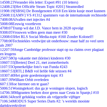
145
08:23
Verander één letter: Expert #91 (10 letters)
124
08:23
[Het Officiële Steam Topic #201] Steamrolled
119
08:19
[SBS6] De Bondgenoten #318 Een klein kusje moet kunnen
256
08:11
[AMV] VS #1312 spammers van de internationale rechtsorde
74
08:08
Afvallen met injecties #4
50
08:08
Eeuwig voortleven
47
08:07
Trump wil dat J.D. Vance hem in 2028 opvolgt
93
08:05
Vrouwen willen geen man meer #30
120
08:03
Het RLS Social Media-topic #160 Zonder Kolonel!!
77
08:00
Techniekles verdwijnt uit onderbouw: maar half zo veel uren
als 2007
122
07:59
Jonge Cambridge professor stapt op na claims over plagiaat
en leugens
25
07:58
Op vakantie met (kleine) kinderen #30
106
07:55
[Breien] Deel 21, met zomerbreisels
11
07:55
Opmerkelijke foto's van Funda #243
186
07:53
[RTL] B&B vol liefde 6de seizoen #4
103
07:40
Het grote goedemorgen topic #3
18
07:39
William Orbit overleden
6
07:13
Hoe hiermee om te gaan?
50
06:51
Woningtekort: dus ga je woningen slopen, logisch
147
06:38
Migranten breken door grens naar Ceuta in Spanje,l #10
46
06:34
Jezelf gelukkig voelen als vrijgezelle vijftiger
71
06:34
MODUS Super Series Darts #2: 's werelds mooiste
dartskweekvijver