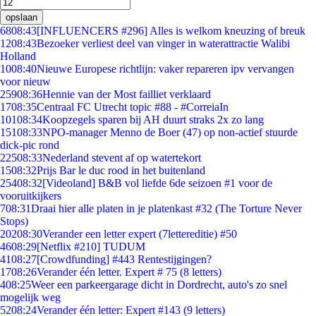
opslaan
68
08:43
[INFLUENCERS #296] Alles is welkom kneuzing of breuk
12
08:43
Bezoeker verliest deel van vinger in waterattractie Walibi
Holland
10
08:40
Nieuwe Europese richtlijn: vaker repareren ipv vervangen
voor nieuw
259
08:36
Hennie van der Most failliet verklaard
17
08:35
Centraal FC Utrecht topic #88 - #CorreiaIn
101
08:34
Koopzegels sparen bij AH duurt straks 2x zo lang
151
08:33
NPO-manager Menno de Boer (47) op non-actief stuurde
dick-pic rond
225
08:33
Nederland stevent af op watertekort
15
08:32
Prijs Bar le duc rood in het buitenland
254
08:32
[Videoland] B&B vol liefde 6de seizoen #1 voor de
vooruitkijkers
7
08:31
Draai hier alle platen in je platenkast #32 (The Torture Never
Stops)
202
08:30
Verander een letter expert (7lettereditie) #50
46
08:29
[Netflix #210] TUDUM
41
08:27
[Crowdfunding] #443 Rentestijgingen?
17
08:26
Verander één letter. Expert # 75 (8 letters)
4
08:25
Weer een parkeergarage dicht in Dordrecht, auto's zo snel
mogelijk weg
52
08:24
Verander één letter: Expert #143 (9 letters)