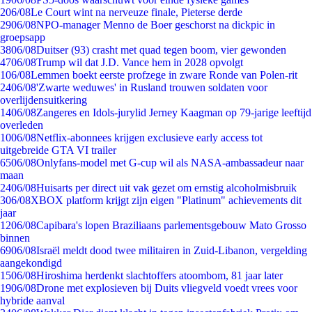
2
06/08
Le Court wint na nerveuze finale, Pieterse derde
29
06/08
NPO-manager Menno de Boer geschorst na dickpic in
groepsapp
38
06/08
Duitser (93) crasht met quad tegen boom, vier gewonden
47
06/08
Trump wil dat J.D. Vance hem in 2028 opvolgt
1
06/08
Lemmen boekt eerste profzege in zware Ronde van Polen-rit
24
06/08
'Zwarte weduwes' in Rusland trouwen soldaten voor
overlijdensuitkering
14
06/08
Zangeres en Idols-jurylid Jerney Kaagman op 79-jarige leeftijd
overleden
10
06/08
Netflix-abonnees krijgen exclusieve early access tot
uitgebreide GTA VI trailer
65
06/08
Onlyfans-model met G-cup wil als NASA-ambassadeur naar
maan
24
06/08
Huisarts per direct uit vak gezet om ernstig alcoholmisbruik
3
06/08
XBOX platform krijgt zijn eigen "Platinum" achievements dit
jaar
12
06/08
Capibara's lopen Braziliaans parlementsgebouw Mato Grosso
binnen
69
06/08
Israël meldt dood twee militairen in Zuid-Libanon, vergelding
aangekondigd
15
06/08
Hiroshima herdenkt slachtoffers atoombom, 81 jaar later
19
06/08
Drone met explosieven bij Duits vliegveld voedt vrees voor
hybride aanval