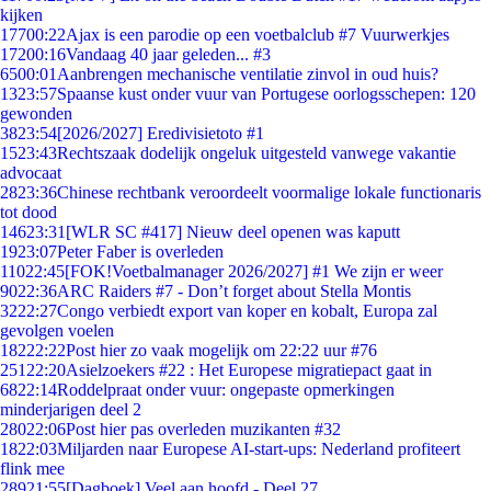
kijken
177
00:22
Ajax is een parodie op een voetbalclub #7 Vuurwerkjes
172
00:16
Vandaag 40 jaar geleden... #3
65
00:01
Aanbrengen mechanische ventilatie zinvol in oud huis?
13
23:57
Spaanse kust onder vuur van Portugese oorlogsschepen: 120
gewonden
38
23:54
[2026/2027] Eredivisietoto #1
15
23:43
Rechtszaak dodelijk ongeluk uitgesteld vanwege vakantie
advocaat
28
23:36
Chinese rechtbank veroordeelt voormalige lokale functionaris
tot dood
146
23:31
[WLR SC #417] Nieuw deel openen was kaputt
19
23:07
Peter Faber is overleden
110
22:45
[FOK!Voetbalmanager 2026/2027] #1 We zijn er weer
90
22:36
ARC Raiders #7 - Don’t forget about Stella Montis
32
22:27
Congo verbiedt export van koper en kobalt, Europa zal
gevolgen voelen
182
22:22
Post hier zo vaak mogelijk om 22:22 uur #76
251
22:20
Asielzoekers #22 : Het Europese migratiepact gaat in
68
22:14
Roddelpraat onder vuur: ongepaste opmerkingen
minderjarigen deel 2
280
22:06
Post hier pas overleden muzikanten #32
18
22:03
Miljarden naar Europese AI-start-ups: Nederland profiteert
flink mee
289
21:55
[Dagboek] Veel aan hoofd - Deel 27