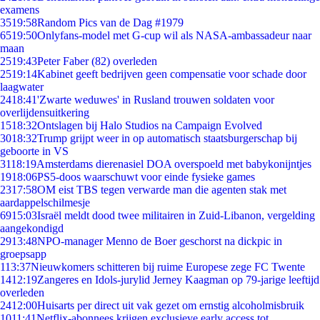
examens
35
19:58
Random Pics van de Dag #1979
65
19:50
Onlyfans-model met G-cup wil als NASA-ambassadeur naar
maan
25
19:43
Peter Faber (82) overleden
25
19:14
Kabinet geeft bedrijven geen compensatie voor schade door
laagwater
24
18:41
'Zwarte weduwes' in Rusland trouwen soldaten voor
overlijdensuitkering
15
18:32
Ontslagen bij Halo Studios na Campaign Evolved
30
18:32
Trump grijpt weer in op automatisch staatsburgerschap bij
geboorte in VS
31
18:19
Amsterdams dierenasiel DOA overspoeld met babykonijntjes
19
18:06
PS5-doos waarschuwt voor einde fysieke games
23
17:58
OM eist TBS tegen verwarde man die agenten stak met
aardappelschilmesje
69
15:03
Israël meldt dood twee militairen in Zuid-Libanon, vergelding
aangekondigd
29
13:48
NPO-manager Menno de Boer geschorst na dickpic in
groepsapp
1
13:37
Nieuwkomers schitteren bij ruime Europese zege FC Twente
14
12:19
Zangeres en Idols-jurylid Jerney Kaagman op 79-jarige leeftijd
overleden
24
12:00
Huisarts per direct uit vak gezet om ernstig alcoholmisbruik
10
11:41
Netflix-abonnees krijgen exclusieve early access tot