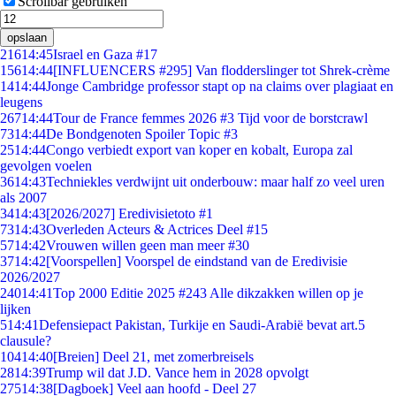
Scrollbar gebruiken
opslaan
216
14:45
Israel en Gaza #17
156
14:44
[INFLUENCERS #295] Van flodderslinger tot Shrek-crème
14
14:44
Jonge Cambridge professor stapt op na claims over plagiaat en
leugens
267
14:44
Tour de France femmes 2026 #3 Tijd voor de borstcrawl
73
14:44
De Bondgenoten Spoiler Topic #3
25
14:44
Congo verbiedt export van koper en kobalt, Europa zal
gevolgen voelen
36
14:43
Techniekles verdwijnt uit onderbouw: maar half zo veel uren
als 2007
34
14:43
[2026/2027] Eredivisietoto #1
73
14:43
Overleden Acteurs & Actrices Deel #15
57
14:42
Vrouwen willen geen man meer #30
37
14:42
[Voorspellen] Voorspel de eindstand van de Eredivisie
2026/2027
240
14:41
Top 2000 Editie 2025 #243 Alle dikzakken willen op je
lijken
5
14:41
Defensiepact Pakistan, Turkije en Saudi-Arabië bevat art.5
clausule?
104
14:40
[Breien] Deel 21, met zomerbreisels
28
14:39
Trump wil dat J.D. Vance hem in 2028 opvolgt
275
14:38
[Dagboek] Veel aan hoofd - Deel 27