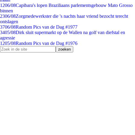
12
06/08
Capibara's lopen Braziliaans parlementsgebouw Mato Grosso
binnen
23
06/08
Zorgmedewerkster die 's nachts haar vriend bezocht terecht
ontslagen
37
06/08
Random Pics van de Dag #1977
34
05/08
Dirk sluit supermarkt op de Wallen na golf van diefstal en
agressie
12
05/08
Random Pics van de Dag #1976