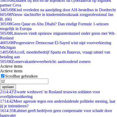
18
05/08
Datalek bij Bol en de Bijenkorf na cyberaanval op logistiek
partner Ceva
34
05/08
Kind overleden na aanrijding door AH-bestelbus in Dordrecht
6
05/08
Nieuw slachtoffer in kindermisbruikzaak zorgprofessional Jan
B. (66)
3
05/08
Geen Qatar en Abu Dhabi? Dan eindigt Formule 1-seizoen
mogelijk in Europa
5
05/08
Litouwen vindt opnieuw migrantentunnel onder grens met Wit-
Rusland
46
05/08
Progressieve Democraat El-Sayed wint nipt voorverkiezing
Michigan
14
05/08
Accell, moederbedrijf Sparta en Batavus, vraagt uitstel van
betaling aan
5
05/08
Zomervakantieweerbericht: aanhoudend zomers
Actieve items
Actieve items
Scrollbar gebruiken
opslaan
21
14:43
'Zwarte weduwes' in Rusland trouwen soldaten voor
overlijdensuitkering
17
14:42
Meer agressie tegen een andersluidende politieke mening, laat
jij je intimideren?
16
14:35
Kabinet geeft bedrijven geen compensatie voor schade door
laagwater