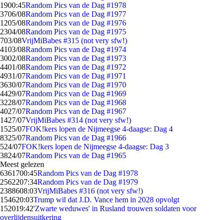
19
00:45
Random Pics van de Dag #1978
37
06/08
Random Pics van de Dag #1977
12
05/08
Random Pics van de Dag #1976
23
04/08
Random Pics van de Dag #1975
7
03/08
VrijMiBabes #315 (not very sfw!)
41
03/08
Random Pics van de Dag #1974
30
02/08
Random Pics van de Dag #1973
44
01/08
Random Pics van de Dag #1972
49
31/07
Random Pics van de Dag #1971
36
30/07
Random Pics van de Dag #1970
44
29/07
Random Pics van de Dag #1969
32
28/07
Random Pics van de Dag #1968
40
27/07
Random Pics van de Dag #1967
14
27/07
VrijMiBabes #314 (not very sfw!)
15
25/07
FOK!kers lopen de Nijmeegse 4-daagse: Dag 4
83
25/07
Random Pics van de Dag #1966
5
24/07
FOK!kers lopen de Nijmeegse 4-daagse: Dag 3
38
24/07
Random Pics van de Dag #1965
Meest gelezen
63617
00:45
Random Pics van de Dag #1978
25622
07:34
Random Pics van de Dag #1979
23886
08:03
VrijMiBabes #316 (not very sfw!)
1546
20:03
Trump wil dat J.D. Vance hem in 2028 opvolgt
1520
19:42
'Zwarte weduwes' in Rusland trouwen soldaten voor
overlijdensuitkering