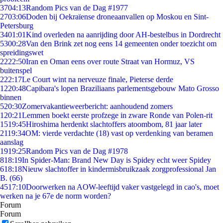
37
04:13
Random Pics van de Dag #1977
27
03:06
Doden bij Oekraïense droneaanvallen op Moskou en Sint-
Petersburg
34
01:01
Kind overleden na aanrijding door AH-bestelbus in Dordrecht
53
00:28
Van den Brink zet nog eens 14 gemeenten onder toezicht om
spreidingswet
22
22:50
Iran en Oman eens over route Straat van Hormuz, VS
buitenspel
2
22:17
Le Court wint na nerveuze finale, Pieterse derde
12
20:48
Capibara's lopen Braziliaans parlementsgebouw Mato Grosso
binnen
5
20:30
Zomervakantieweerbericht: aanhoudend zomers
1
20:21
Lemmen boekt eerste profzege in zware Ronde van Polen-rit
15
19:45
Hiroshima herdenkt slachtoffers atoombom, 81 jaar later
21
19:34
OM: vierde verdachte (18) vast op verdenking van beramen
aanslag
19
19:25
Random Pics van de Dag #1978
8
18:19
In Spider-Man: Brand New Day is Spidey echt weer Spidey
6
18:18
Nieuw slachtoffer in kindermisbruikzaak zorgprofessional Jan
B. (66)
45
17:10
Doorwerken na AOW-leeftijd vaker vastgelegd in cao's, moet
werken na je 67e de norm worden?
Forum
Forum