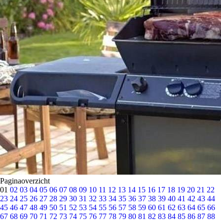
Paginaoverzicht
01
02
03
04
05
06
07
08
09
10
11
12
13
14
15
16
17
18
19
20
21
22
23
24
25
26
27
28
29
30
31
32
33
34
35
36
37
38
39
40
41
42
43
44
45
46
47
48
49
50
51
52
53
54
55
56
57
58
59
60
61
62
63
64
65
66
67
68
69
70
71
72
73
74
75
76
77
78
79
80
81
82
83
84
85
86
87
88