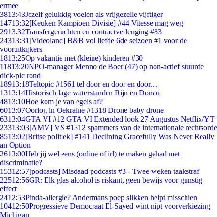
ermee
38
13:43
Jezelf gelukkig voelen als vrijgezelle vijftiger
147
13:32
[Keuken Kampioen Divisie] #44 Vitesse mag weg
29
13:32
Transfergeruchten en contractverlenging #83
243
13:31
[Videoland] B&B vol liefde 6de seizoen #1 voor de
vooruitkijkers
18
13:25
Op vakantie met (kleine) kinderen #30
118
13:20
NPO-manager Menno de Boer (47) op non-actief stuurde
dick-pic rond
189
13:18
Teltopic #1561 tel door en door en door....
13
13:14
Historisch lage waterstanden Rijn en Donau
48
13:10
Hoe kom je van egels af?
60
13:07
Oorlog in Oekraïne #1318 Drone baby drone
63
13:04
GTA VI #12 GTA VI Extended look 27 Augustus Netflix/YT
233
13:03
[AMV] VS #1312 spammers van de internationale rechtsorde
85
13:02
[Britse politiek] #141 Declining Gracefully Was Never Really
an Option
26
13:00
Heb jij wel eens (online of irl) te maken gehad met
discriminatie?
153
12:57
[podcasts] Misdaad podcasts #3 - Twee weken taakstraf
225
12:56
GR: Elk glas alcohol is riskant, geen bewijs voor gunstig
effect
24
12:53
Pinda-allergie? Andermans poep slikken helpt misschien
104
12:50
Progressieve Democraat El-Sayed wint nipt voorverkiezing
Michigan