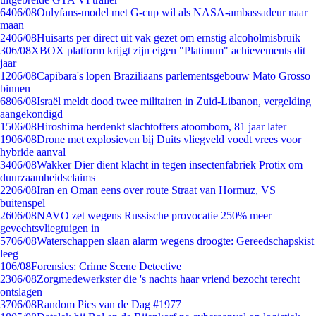
64
06/08
Onlyfans-model met G-cup wil als NASA-ambassadeur naar
maan
24
06/08
Huisarts per direct uit vak gezet om ernstig alcoholmisbruik
3
06/08
XBOX platform krijgt zijn eigen "Platinum" achievements dit
jaar
12
06/08
Capibara's lopen Braziliaans parlementsgebouw Mato Grosso
binnen
68
06/08
Israël meldt dood twee militairen in Zuid-Libanon, vergelding
aangekondigd
15
06/08
Hiroshima herdenkt slachtoffers atoombom, 81 jaar later
19
06/08
Drone met explosieven bij Duits vliegveld voedt vrees voor
hybride aanval
34
06/08
Wakker Dier dient klacht in tegen insectenfabriek Protix om
duurzaamheidsclaims
22
06/08
Iran en Oman eens over route Straat van Hormuz, VS
buitenspel
26
06/08
NAVO zet wegens Russische provocatie 250% meer
gevechtsvliegtuigen in
57
06/08
Waterschappen slaan alarm wegens droogte: Gereedschapskist
leeg
1
06/08
Forensics: Crime Scene Detective
23
06/08
Zorgmedewerkster die 's nachts haar vriend bezocht terecht
ontslagen
37
06/08
Random Pics van de Dag #1977