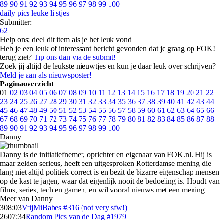
89
90
91
92
93
94
95
96
97
98
99
100
daily pics
leuke lijstjes
Submitter:
62
Help ons; deel dit item als je het leuk vond
Heb je een leuk of interessant bericht gevonden dat je graag op FOK!
terug ziet?
Tip ons dan via de submit!
Zoek jij altijd de leukste nieuwtjes en kun je daar leuk over schrijven?
Meld je aan als nieuwsposter!
Paginaoverzicht
01
02
03
04
05
06
07
08
09
10
11
12
13
14
15
16
17
18
19
20
21
22
23
24
25
26
27
28
29
30
31
32
33
34
35
36
37
38
39
40
41
42
43
44
45
46
47
48
49
50
51
52
53
54
55
56
57
58
59
60
61
62
63
64
65
66
67
68
69
70
71
72
73
74
75
76
77
78
79
80
81
82
83
84
85
86
87
88
89
90
91
92
93
94
95
96
97
98
99
100
Danny
Danny is de initiatiefnemer, oprichter en eigenaar van FOK.nl. Hij is
maar zelden serieus, heeft een uitgesproken Rotterdamse mening die
lang niet altijd politiek correct is en bezit de bizarre eigenschap mensen
op de kast te jagen, waar dat eigenlijk nooit de bedoeling is. Houdt van
films, series, tech en gamen, en wil vooral nieuws met een mening.
Meer van Danny
3
08:03
VrijMiBabes #316 (not very sfw!)
26
07:34
Random Pics van de Dag #1979