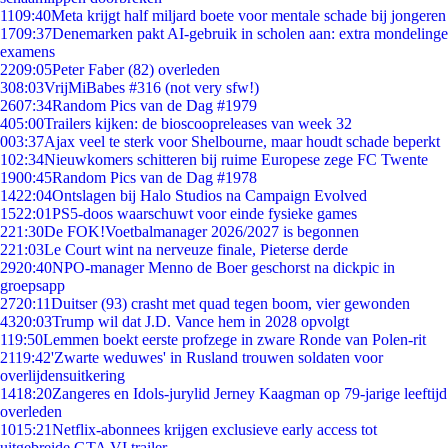
11
09:40
Meta krijgt half miljard boete voor mentale schade bij jongeren
17
09:37
Denemarken pakt AI-gebruik in scholen aan: extra mondelinge
examens
22
09:05
Peter Faber (82) overleden
3
08:03
VrijMiBabes #316 (not very sfw!)
26
07:34
Random Pics van de Dag #1979
4
05:00
Trailers kijken: de bioscoopreleases van week 32
0
03:37
Ajax veel te sterk voor Shelbourne, maar houdt schade beperkt
1
02:34
Nieuwkomers schitteren bij ruime Europese zege FC Twente
19
00:45
Random Pics van de Dag #1978
14
22:04
Ontslagen bij Halo Studios na Campaign Evolved
15
22:01
PS5-doos waarschuwt voor einde fysieke games
2
21:30
De FOK!Voetbalmanager 2026/2027 is begonnen
2
21:03
Le Court wint na nerveuze finale, Pieterse derde
29
20:40
NPO-manager Menno de Boer geschorst na dickpic in
groepsapp
27
20:11
Duitser (93) crasht met quad tegen boom, vier gewonden
43
20:03
Trump wil dat J.D. Vance hem in 2028 opvolgt
1
19:50
Lemmen boekt eerste profzege in zware Ronde van Polen-rit
21
19:42
'Zwarte weduwes' in Rusland trouwen soldaten voor
overlijdensuitkering
14
18:20
Zangeres en Idols-jurylid Jerney Kaagman op 79-jarige leeftijd
overleden
10
15:21
Netflix-abonnees krijgen exclusieve early access tot
uitgebreide GTA VI trailer