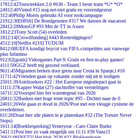
178
12:42
Touwtrekken 2.0 #636 - Team 1 beste team *G* *O*
249
12:40
Vinted #15 nog-net-niet gratis en verzendgezeur
3
12:40
Philip Morris gebruikt AI voor rookcampagne
219
12:30
[SBS6] De Bondgenoten #317 We dansen de macaroni
284
12:28
MotoGP #93 Met de TT in Assen
18
12:23
Tony Scott (54) overleden
18
12:14
[Crowdfunding] #443 Rentestijgingen?
45
12:10
[Netflix #210] TUDUM
84
12:08
UEFA kondigt boycot van FIFA-competities aan vanwege
plan Infantino
9
12:02
[gratis] Videogames Part 9: Gratis en free-to-play games!
41
11:50
GGZ heeft mij gezond verklaard.
96
11:45
Migranten breken door grens naar Ceuta in Spanje,l #10
117
11:42
Vrienden gaan op vakantie zonder mij uit te nodigen
250
11:39
Asielzoekers #22 : Het Europese migratiepact gaat in
111
11:37
Kapper Walat (27) slachtoffer van vernielingen
167
11:32
Voorspel hier het warmtegetal van 2026
268
11:32
Banken met hoge rente topic #95 - Dichter naar de 0
240
11:26
Wie gaan er dood in 2026?Post met een vleugje cynisme de
overledenen.
6
11:26
Draai hier alle platen in je platenkast #32 (The Torture Never
Stops)
16
11:14
[Boekbespreking] Yesteryear - Caro Claire Burke
54
11:11
Post hier zo vaak mogelijk om 11:11 #39 Vanz11
266
11:06
[NET5] Het blok 2026 #32 Blokkendozen