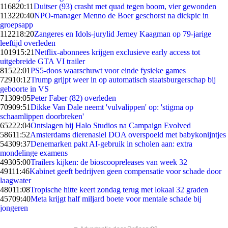
1168
20:11
Duitser (93) crasht met quad tegen boom, vier gewonden
1132
20:40
NPO-manager Menno de Boer geschorst na dickpic in
groepsapp
1122
18:20
Zangeres en Idols-jurylid Jerney Kaagman op 79-jarige
leeftijd overleden
1019
15:21
Netflix-abonnees krijgen exclusieve early access tot
uitgebreide GTA VI trailer
815
22:01
PS5-doos waarschuwt voor einde fysieke games
729
10:12
Trump grijpt weer in op automatisch staatsburgerschap bij
geboorte in VS
713
09:05
Peter Faber (82) overleden
709
09:51
Dikke Van Dale neemt 'vulvalippen' op: 'stigma op
schaamlippen doorbreken'
652
22:04
Ontslagen bij Halo Studios na Campaign Evolved
586
11:52
Amsterdams dierenasiel DOA overspoeld met babykonijntjes
543
09:37
Denemarken pakt AI-gebruik in scholen aan: extra
mondelinge examens
493
05:00
Trailers kijken: de bioscoopreleases van week 32
491
11:46
Kabinet geeft bedrijven geen compensatie voor schade door
laagwater
480
11:08
Tropische hitte keert zondag terug met lokaal 32 graden
457
09:40
Meta krijgt half miljard boete voor mentale schade bij
jongeren