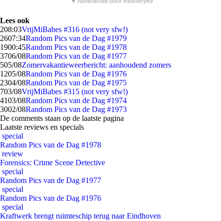
▼ Advertentie door Refinery89
Lees ook
2
08:03
VrijMiBabes #316 (not very sfw!)
26
07:34
Random Pics van de Dag #1979
19
00:45
Random Pics van de Dag #1978
37
06/08
Random Pics van de Dag #1977
5
05/08
Zomervakantieweerbericht: aanhoudend zomers
12
05/08
Random Pics van de Dag #1976
23
04/08
Random Pics van de Dag #1975
7
03/08
VrijMiBabes #315 (not very sfw!)
41
03/08
Random Pics van de Dag #1974
30
02/08
Random Pics van de Dag #1973
De comments staan op de laatste pagina
Laatste reviews en specials
special
Random Pics van de Dag #1978
review
Forensics: Crime Scene Detective
special
Random Pics van de Dag #1977
special
Random Pics van de Dag #1976
special
Kraftwerk brengt ruimteschip terug naar Eindhoven