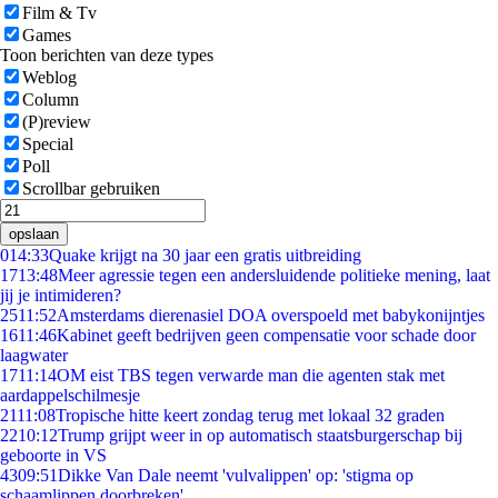
Film & Tv
Games
Toon berichten van deze types
Weblog
Column
(P)review
Special
Poll
Scrollbar gebruiken
opslaan
0
14:33
Quake krijgt na 30 jaar een gratis uitbreiding
17
13:48
Meer agressie tegen een andersluidende politieke mening, laat
jij je intimideren?
25
11:52
Amsterdams dierenasiel DOA overspoeld met babykonijntjes
16
11:46
Kabinet geeft bedrijven geen compensatie voor schade door
laagwater
17
11:14
OM eist TBS tegen verwarde man die agenten stak met
aardappelschilmesje
21
11:08
Tropische hitte keert zondag terug met lokaal 32 graden
22
10:12
Trump grijpt weer in op automatisch staatsburgerschap bij
geboorte in VS
43
09:51
Dikke Van Dale neemt 'vulvalippen' op: 'stigma op
schaamlippen doorbreken'