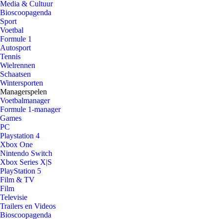
Media & Cultuur
Bioscoopagenda
Sport
Voetbal
Formule 1
Autosport
Tennis
Wielrennen
Schaatsen
Wintersporten
Managerspelen
Voetbalmanager
Formule 1-manager
Games
PC
Playstation 4
Xbox One
Nintendo Switch
Xbox Series X|S
PlayStation 5
Film & TV
Film
Televisie
Trailers en Videos
Bioscoopagenda