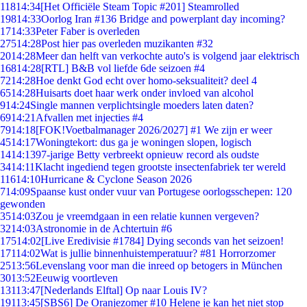
118
14:34
[Het Officiële Steam Topic #201] Steamrolled
198
14:33
Oorlog Iran #136 Bridge and powerplant day incoming?
17
14:33
Peter Faber is overleden
275
14:28
Post hier pas overleden muzikanten #32
20
14:28
Meer dan helft van verkochte auto's is volgend jaar elektrisch
168
14:28
[RTL] B&B vol liefde 6de seizoen #4
72
14:28
Hoe denkt God echt over homo-seksualiteit? deel 4
65
14:28
Huisarts doet haar werk onder invloed van alcohol
9
14:24
Single mannen verplichtsingle moeders laten daten?
69
14:21
Afvallen met injecties #4
79
14:18
[FOK!Voetbalmanager 2026/2027] #1 We zijn er weer
45
14:17
Woningtekort: dus ga je woningen slopen, logisch
14
14:13
97-jarige Betty verbreekt opnieuw record als oudste
34
14:11
Klacht ingediend tegen grootste insectenfabriek ter wereld
116
14:10
Hurricane & Cyclone Season 2026
7
14:09
Spaanse kust onder vuur van Portugese oorlogsschepen: 120
gewonden
35
14:03
Zou je vreemdgaan in een relatie kunnen vergeven?
32
14:03
Astronomie in de Achtertuin #6
175
14:02
[Live Eredivisie #1784] Dying seconds van het seizoen!
171
14:02
Wat is jullie binnenhuistemperatuur? #81 Horrorzomer
25
13:56
Levenslang voor man die inreed op betogers in München
30
13:52
Eeuwig voortleven
131
13:47
[Nederlands Elftal] Op naar Louis IV?
191
13:45
[SBS6] De Oranjezomer #10 Helene je kan het niet stop