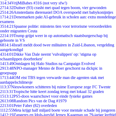
3
14:34
VrijMiBabes #316 (not very sfw!)
27
14:32
Duitser (93) crasht met quad tegen boom, vier gewonden
25
14:26
Amsterdams dierenasiel DOA overspoeld met babykonijntjes
17
14:21
Denemarken pakt AI-gebruik in scholen aan: extra mondelinge
examens
35
14:21
Spaanse politie: minstens tien voor terrorisme veroordeelden
onder migranten Ceuta
22
14:19
Trump grijpt weer in op automatisch staatsburgerschap bij
geboorte in VS
68
14:14
Israël meldt dood twee militairen in Zuid-Libanon, vergelding
aangekondigd
43
14:01
Dikke Van Dale neemt 'vulvalippen' op: 'stigma op
schaamlippen doorbreken'
14
13:49
Ontslagen bij Halo Studios na Campaign Evolved
29
13:48
NPO-manager Menno de Boer geschorst na dickpic in
groepsapp
17
13:44
OM eist TBS tegen verwarde man die agenten stak met
aardappelschilmesje
1
13:37
Nieuwkomers schitteren bij ruime Europese zege FC Twente
21
13:31
Tropische hitte keert zondag terug met lokaal 32 graden
15
13:12
PS5-doos waarschuwt voor einde fysieke games
26
13:08
Random Pics van de Dag #1979
22
13:01
Peter Faber (82) overleden
11
12:55
Meta krijgt half miljard boete voor mentale schade bij jongeren
14
12:19
Zangeres en Idols-jurylid Jerney Kaagman op 79-jarige leeftijd