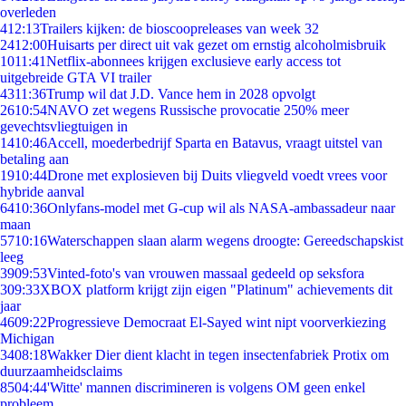
overleden
4
12:13
Trailers kijken: de bioscoopreleases van week 32
24
12:00
Huisarts per direct uit vak gezet om ernstig alcoholmisbruik
10
11:41
Netflix-abonnees krijgen exclusieve early access tot
uitgebreide GTA VI trailer
43
11:36
Trump wil dat J.D. Vance hem in 2028 opvolgt
26
10:54
NAVO zet wegens Russische provocatie 250% meer
gevechtsvliegtuigen in
14
10:46
Accell, moederbedrijf Sparta en Batavus, vraagt uitstel van
betaling aan
19
10:44
Drone met explosieven bij Duits vliegveld voedt vrees voor
hybride aanval
64
10:36
Onlyfans-model met G-cup wil als NASA-ambassadeur naar
maan
57
10:16
Waterschappen slaan alarm wegens droogte: Gereedschapskist
leeg
39
09:53
Vinted-foto's van vrouwen massaal gedeeld op seksfora
3
09:33
XBOX platform krijgt zijn eigen "Platinum" achievements dit
jaar
46
09:22
Progressieve Democraat El-Sayed wint nipt voorverkiezing
Michigan
34
08:18
Wakker Dier dient klacht in tegen insectenfabriek Protix om
duurzaamheidsclaims
85
04:44
'Witte' mannen discrimineren is volgens OM geen enkel
probleem