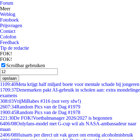
Forum
Meer
Weblog
Fotoboek
Prijsvragen
Contact
Colofon
Feedback
Tip de redactie
FOK!
FOK!
Scrollbar gebruiken
opslaan
11
09:40
Meta krijgt half miljard boete voor mentale schade bij jongeren
17
09:37
Denemarken pakt AI-gebruik in scholen aan: extra mondelinge
examens
3
08:03
VrijMiBabes #316 (not very sfw!)
26
07:34
Random Pics van de Dag #1979
19
00:45
Random Pics van de Dag #1978
2
21:30
De FOK!Voetbalmanager 2026/2027 is begonnen
64
06/08
Onlyfans-model met G-cup wil als NASA-ambassadeur naar
maan
24
06/08
Huisarts per direct uit vak gezet om ernstig alcoholmisbruik