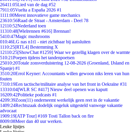
264
11:05
Lied van de dag #52
79
11:05
Vuelta a España 2026 #1
11
11:00
Meest innovatieve game mechanics
236
10:56
Raad de Straat - Amsterdam - Deel 78
121
10:52
Nederland toen
113
10:48
[Wielrennen #616] Brennan!
54
10:47
Magic mushrooms
0
10:46
LG nas n1t1 - niet zichtbaar bij aansluiten
11
10:25
[RTL4] Bestemming X
121
10:25
[ShowChat #1259] Waar we gezellig klagen over de warmte
5
10:21
Poepen tijdens het tandenpoetsen
250
10:20
Totale zonsverduistering 12-08-2026 (Groenland, IJsland en
Spanje) #1
35
10:20
Errol Keyner: Accountants willen gewoon niks leren van hun
fouten
73
10:19
Een tactische/militaire analyse van het front in Oekraïne #31
133
10:04
[WLR SC #417] Nieuw deel openen was kaputt
162
09:42
Politieke podcasts #1
42
09:39
Zoon(11) onderneemt werkelijk geen reet in de vakantie
14
09:24
Rechtszaak dodelijk ongeluk uitgesteld vanwege vakantie
advocaat
19
09:19
[ATP Tour] #169 Tosti Tallon back on fire
80
09:08
Meer dan 40 uur werken.
Leuke lijstjes
Leuke lijstjes