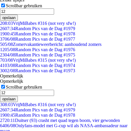
Scrollbar gebruiken
opslaan
2
08:03
VrijMiBabes #316 (not very sfw!)
26
07:34
Random Pics van de Dag #1979
19
00:45
Random Pics van de Dag #1978
37
06/08
Random Pics van de Dag #1977
5
05/08
Zomervakantieweerbericht: aanhoudend zomers
12
05/08
Random Pics van de Dag #1976
23
04/08
Random Pics van de Dag #1975
7
03/08
VrijMiBabes #315 (not very sfw!)
41
03/08
Random Pics van de Dag #1974
30
02/08
Random Pics van de Dag #1973
Opmerkelijk
Opmerkelijk
Scrollbar gebruiken
opslaan
3
08:03
VrijMiBabes #316 (not very sfw!)
26
07:34
Random Pics van de Dag #1979
19
00:45
Random Pics van de Dag #1978
27
20:11
Duitser (93) crasht met quad tegen boom, vier gewonden
64
06/08
Onlyfans-model met G-cup wil als NASA-ambassadeur naar
maan