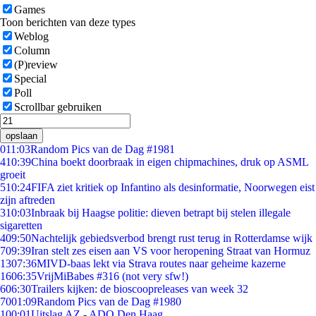
Games
Toon berichten van deze types
Weblog
Column
(P)review
Special
Poll
Scrollbar gebruiken
opslaan
0
11:03
Random Pics van de Dag #1981
4
10:39
China boekt doorbraak in eigen chipmachines, druk op ASML
groeit
5
10:24
FIFA ziet kritiek op Infantino als desinformatie, Noorwegen eist
zijn aftreden
3
10:03
Inbraak bij Haagse politie: dieven betrapt bij stelen illegale
sigaretten
4
09:50
Nachtelijk gebiedsverbod brengt rust terug in Rotterdamse wijk
7
09:39
Iran stelt zes eisen aan VS voor heropening Straat van Hormuz
13
07:36
MIVD-baas lekt via Strava routes naar geheime kazerne
16
06:35
VrijMiBabes #316 (not very sfw!)
6
06:30
Trailers kijken: de bioscoopreleases van week 32
70
01:09
Random Pics van de Dag #1980
1
00:01
Uitslag AZ - ADO Den Haag