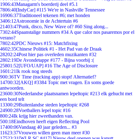
19
06:43
Managarm's boerderij deel #5.1
78
06:40
[IndyCar] #115 We're in Nashville Tennessee
169
06:37
Traditioneel tekenen #6; met honden
34
06:12
Astronomie in de Achtertuin #6
214
03:47
Punk, disco, New Wave of? #60 Sing along...
73
02:44
Spaanstalige nummers #34 A que calor nos pasaremos por el
verano?
78
02:42
PDC Nieuws #15: Matchfixing
46
02:35
Chinese Politiek #1 - Het Pad van de Draak
282
02:24
Post hier pas overleden muzikanten #32
28
02:19
De Avondetappe #177 - Bijna voorbij :(
258
01:52
[UFO/UAP] #16 The Age of Disclosure
16
01:21
Ik rook nog steeds
9
00:36
TV Time (tracking app) stopt! Alternatief?
147
00:32
[AKQ] #3384 Topic met vragen. En soms goede
antwoorden.
236
00:30
Nederlandse plaatsnamen lepeltopic #213 elk gehucht met
een bord telt
133
00:29
Buitenlandse steden lepeltopic #268
249
00:28
Voetballers lepel topic #16
8
00:24
Ik krijg hier zweethanden van.
5
00:18
Eindhoven heeft eigen Reflecting Pool
174
00:06
Vandaag 40 jaar geleden... #3
116
23:37
Vrouwen willen geen man meer #30
175
23:31
[WLR SC #417] Nieuw deel openen was kaputt