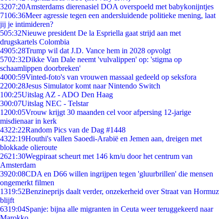
32
07:20
Amsterdams dierenasiel DOA overspoeld met babykonijntjes
71
06:36
Meer agressie tegen een andersluidende politieke mening, laat
jij je intimideren?
5
05:32
Nieuwe president De la Espriella gaat strijd aan met
drugskartels Colombia
49
05:28
Trump wil dat J.D. Vance hem in 2028 opvolgt
57
02:32
Dikke Van Dale neemt 'vulvalippen' op: 'stigma op
schaamlippen doorbreken'
40
00:59
Vinted-foto's van vrouwen massaal gedeeld op seksfora
22
00:28
Jesus Simulator komt naar Nintendo Switch
1
00:25
Uitslag AZ - ADO Den Haag
3
00:07
Uitslag NEC - Telstar
12
00:05
Vrouw krijgt 30 maanden cel voor afpersing 12-jarige
misdienaar in kerk
43
22:22
Random Pics van de Dag #1448
43
22:19
Houthi's vallen Saoedi-Arabië en Jemen aan, dreigen met
blokkade olieroute
26
21:30
Wegpiraat scheurt met 146 km/u door het centrum van
Amsterdam
39
20:08
CDA en D66 willen ingrijpen tegen 'gluurbrillen' die mensen
ongemerkt filmen
13
19:52
Benzineprijs daalt verder, onzekerheid over Straat van Hormuz
blijft
63
19:04
Spanje: bijna alle migranten in Ceuta weer teruggekeerd naar
Marokko