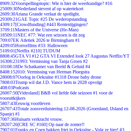
89
09:32
Voorspellingstopic: Wie is hier de weerkundige? #16
250
09:30
Nederland stevent af op watertekort
26
09:30
Ariana Grande verlaat de spotlight.
293
09:21
GAE Topic #25 De wederopstanding
43
09:17
[Crowdfunding] #443 Rentestijgingen?
37
09:11
Masters of the Universe (He-Man)
185
09:11
NEC #77: Wat een seizoen is dit zeg
7
09:07
EK Atletiek 2026 te Birmingham #1
42
09:05
Horrorfilms #33: Halloween
51
09:01
[Netflix #210] TUDUM
88
08:45
GTA VI #12 GTA VI Extended look 27 Augustus Netflix/YT
163
08:23
1993: Vermissing van Tanja Groen #2
101
08:18
De Schatkamer van Beeld & Geluid #4
84
08:15
2010: Vermissing van Herman Ploegstra
280
08:07
Oorlog in Oekraïne #1318 Drone baby drone
78
08:03
Trump wil dat J.D. Vance hem in 2028 opvolgt
4
08:03
Podcasts
260
07:50
[Videoland] B&B vol liefde 6de seizoen #1 voor de
vooruitkijkers
58
07:43
Eeuwig voortleven
267
07:43
Totale zonsverduistering 12-08-2026 (Groenland, IJsland en
Spanje) #1
70
07:36
Huisarts verkracht vrouw.
282
07:26
[CRE SC #160] Op naar de zomer!!
79
07:01
Franky en Coen bakken friet in Oekraïne - Volg ze hier! #3