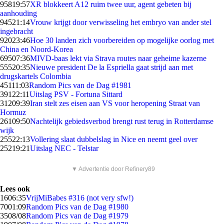
958
19:57
XR blokkeert A12 ruim twee uur, agent gebeten bij
aanhouding
945
21:14
Vrouw krijgt door verwisseling het embryo van ander stel
ingebracht
920
23:46
Hoe 30 landen zich voorbereiden op mogelijke oorlog met
China en Noord-Korea
695
07:36
MIVD-baas lekt via Strava routes naar geheime kazerne
555
20:35
Nieuwe president De la Espriella gaat strijd aan met
drugskartels Colombia
451
11:03
Random Pics van de Dag #1981
391
22:11
Uitslag PSV - Fortuna Sittard
312
09:39
Iran stelt zes eisen aan VS voor heropening Straat van
Hormuz
261
09:50
Nachtelijk gebiedsverbod brengt rust terug in Rotterdamse
wijk
255
22:13
Vollering slaat dubbelslag in Nice en neemt geel over
252
19:21
Uitslag NEC - Telstar
▼ Advertentie door Refinery89
Lees ook
16
06:35
VrijMiBabes #316 (not very sfw!)
70
01:09
Random Pics van de Dag #1980
35
08/08
Random Pics van de Dag #1979