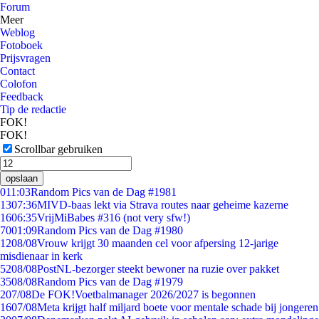
Forum
Meer
Weblog
Fotoboek
Prijsvragen
Contact
Colofon
Feedback
Tip de redactie
FOK!
FOK!
Scrollbar gebruiken
opslaan
0
11:03
Random Pics van de Dag #1981
13
07:36
MIVD-baas lekt via Strava routes naar geheime kazerne
16
06:35
VrijMiBabes #316 (not very sfw!)
70
01:09
Random Pics van de Dag #1980
12
08/08
Vrouw krijgt 30 maanden cel voor afpersing 12-jarige
misdienaar in kerk
52
08/08
PostNL-bezorger steekt bewoner na ruzie over pakket
35
08/08
Random Pics van de Dag #1979
2
07/08
De FOK!Voetbalmanager 2026/2027 is begonnen
16
07/08
Meta krijgt half miljard boete voor mentale schade bij jongeren