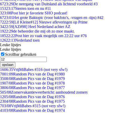
67
23:29
De neergang van Duitsland als lichtend voorbeeld #3
153
23:17
Sterren toen en nu #11
3
23:08
Post hier je favoriete SHO podcast!
67
23:01
Het grote Baktopic (voor bakfoto's, -vragen en -tips) #42
72
22:59
[Lil Kleine#12] Nieuwe afleveringen op Prime
34
22:59
[AZ#98] Heel Nederland achter AZ
19
22:29
de beheerder die mij oh zo moe maakt.
185
22:22
Post hier zo vaak mogelijk om 22:22 uur #76
126
22:13
Nederland toen
Leuke lijstjes
Leuke lijstjes
Scrollbar gebruiken
opslaan
16
06:35
VrijMiBabes #316 (not very sfw!)
70
01:09
Random Pics van de Dag #1980
35
08/08
Random Pics van de Dag #1979
19
07/08
Random Pics van de Dag #1978
38
06/08
Random Pics van de Dag #1977
5
05/08
Zomervakantieweerbericht: aanhoudend zomers
12
05/08
Random Pics van de Dag #1976
23
04/08
Random Pics van de Dag #1975
7
03/08
VrijMiBabes #315 (not very sfw!)
41
03/08
Random Pics van de Dag #1974