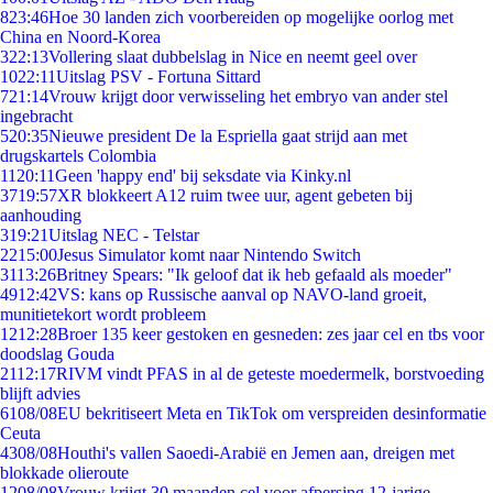
8
23:46
Hoe 30 landen zich voorbereiden op mogelijke oorlog met
China en Noord-Korea
3
22:13
Vollering slaat dubbelslag in Nice en neemt geel over
10
22:11
Uitslag PSV - Fortuna Sittard
7
21:14
Vrouw krijgt door verwisseling het embryo van ander stel
ingebracht
5
20:35
Nieuwe president De la Espriella gaat strijd aan met
drugskartels Colombia
11
20:11
Geen 'happy end' bij seksdate via Kinky.nl
37
19:57
XR blokkeert A12 ruim twee uur, agent gebeten bij
aanhouding
3
19:21
Uitslag NEC - Telstar
22
15:00
Jesus Simulator komt naar Nintendo Switch
31
13:26
Britney Spears: "Ik geloof dat ik heb gefaald als moeder"
49
12:42
VS: kans op Russische aanval op NAVO-land groeit,
munitietekort wordt probleem
12
12:28
Broer 135 keer gestoken en gesneden: zes jaar cel en tbs voor
doodslag Gouda
21
12:17
RIVM vindt PFAS in al de geteste moedermelk, borstvoeding
blijft advies
61
08/08
EU bekritiseert Meta en TikTok om verspreiden desinformatie
Ceuta
43
08/08
Houthi's vallen Saoedi-Arabië en Jemen aan, dreigen met
blokkade olieroute
12
08/08
Vrouw krijgt 30 maanden cel voor afpersing 12-jarige