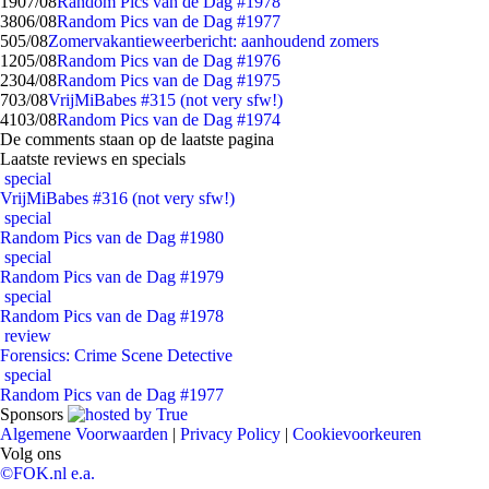
19
07/08
Random Pics van de Dag #1978
38
06/08
Random Pics van de Dag #1977
5
05/08
Zomervakantieweerbericht: aanhoudend zomers
12
05/08
Random Pics van de Dag #1976
23
04/08
Random Pics van de Dag #1975
7
03/08
VrijMiBabes #315 (not very sfw!)
41
03/08
Random Pics van de Dag #1974
De comments staan op de laatste pagina
Laatste reviews en specials
special
VrijMiBabes #316 (not very sfw!)
special
Random Pics van de Dag #1980
special
Random Pics van de Dag #1979
special
Random Pics van de Dag #1978
review
Forensics: Crime Scene Detective
special
Random Pics van de Dag #1977
Sponsors
Algemene Voorwaarden
|
Privacy Policy
|
Cookievoorkeuren
Volg ons
©FOK.nl e.a.