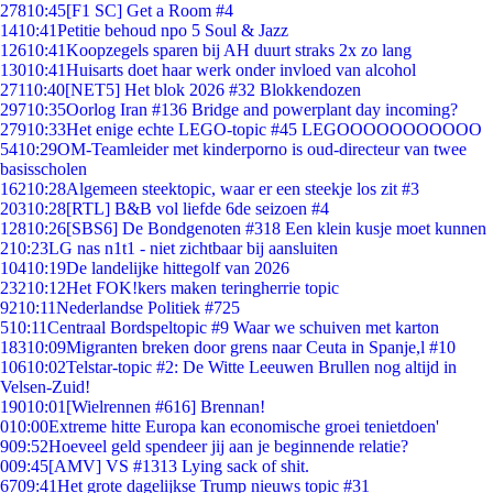
278
10:45
[F1 SC] Get a Room #4
14
10:41
Petitie behoud npo 5 Soul & Jazz
126
10:41
Koopzegels sparen bij AH duurt straks 2x zo lang
130
10:41
Huisarts doet haar werk onder invloed van alcohol
271
10:40
[NET5] Het blok 2026 #32 Blokkendozen
297
10:35
Oorlog Iran #136 Bridge and powerplant day incoming?
279
10:33
Het enige echte LEGO-topic #45 LEGOOOOOOOOOOO
54
10:29
OM-Teamleider met kinderporno is oud-directeur van twee
basisscholen
162
10:28
Algemeen steektopic, waar er een steekje los zit #3
203
10:28
[RTL] B&B vol liefde 6de seizoen #4
128
10:26
[SBS6] De Bondgenoten #318 Een klein kusje moet kunnen
2
10:23
LG nas n1t1 - niet zichtbaar bij aansluiten
104
10:19
De landelijke hittegolf van 2026
232
10:12
Het FOK!kers maken teringherrie topic
92
10:11
Nederlandse Politiek #725
5
10:11
Centraal Bordspeltopic #9 Waar we schuiven met karton
183
10:09
Migranten breken door grens naar Ceuta in Spanje,l #10
106
10:02
Telstar-topic #2: De Witte Leeuwen Brullen nog altijd in
Velsen-Zuid!
190
10:01
[Wielrennen #616] Brennan!
0
10:00
Extreme hitte Europa kan economische groei tenietdoen'
9
09:52
Hoeveel geld spendeer jij aan je beginnende relatie?
0
09:45
[AMV] VS #1313 Lying sack of shit.
67
09:41
Het grote dagelijkse Trump nieuws topic #31