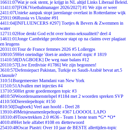
166
11:07
Wat je ook stemt, je krijgt in NL altijd Links Liberaal Beleid.
114
11:07
[FOK!Voetbalmanager 2026/2027] #1 We zijn er weer
24
11:07
Unieke aanpak stopt jarenlange overlast in Rotterdamse wijk
259
11:06
Russia vs Ukraine #91
44
11:04
[INFLUENCERS #297] Toetjes & Bevers & Zwemmen in
water
127
11:02
Hoe denkt God echt over homo-seksualiteit? deel 4
146
11:01
Jonge Cambridge professor stapt op na claims over plagiaat
en leugens
203
11:01
Tour de France femmes 2026 #5 Lollergps
100
10:59
Het oneindige 'doet-ie anders nooit'-topic # 1819
114
10:58
[DAGBOEK] De weg naar balans #12
201
10:57
[Live Eredivisie #1786] We zijn begonnen!
36
10:57
Defensiepact Pakistan, Turkije en Saudi-Arabië bevat art.5
clausule?
3
10:51
Burgemeester Mamdani van New York
115
10:51
Afvallen met injecties #4
137
10:50
Het grote goedemorgen topic #3
48
10:50
Woordensamenstelspel #1184 met 2 woorden spreken SVP
41
10:50
Dierenlepeltopic #150
8
10:50
[Dagboek] Veel aan hoofd - Deel 28
139
10:49
Meisjesnamenlepeltopic #367 LOOOOL LAPO
183
10:49
Touwtrekken 2.0 #636 - Team 1 beste team *G* *O*
40
10:49
Het hele alfabet #108 en 4letterwoord
254
10:48
Oscar Piastri: Over 10 jaar de BESTE allertijden-topic