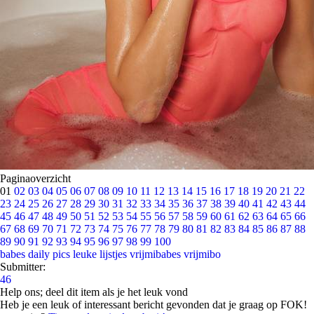
Paginaoverzicht
01
02
03
04
05
06
07
08
09
10
11
12
13
14
15
16
17
18
19
20
21
22
23
24
25
26
27
28
29
30
31
32
33
34
35
36
37
38
39
40
41
42
43
44
45
46
47
48
49
50
51
52
53
54
55
56
57
58
59
60
61
62
63
64
65
66
67
68
69
70
71
72
73
74
75
76
77
78
79
80
81
82
83
84
85
86
87
88
89
90
91
92
93
94
95
96
97
98
99
100
babes
daily pics
leuke lijstjes
vrijmibabes
vrijmibo
Submitter:
46
Help ons; deel dit item als je het leuk vond
Heb je een leuk of interessant bericht gevonden dat je graag op FOK!