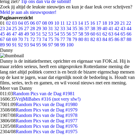
terug ziet?
Tip ons dan via de submit!
Zoek jij altijd de leukste nieuwtjes en kun je daar leuk over schrijven?
Meld je aan als nieuwsposter!
Paginaoverzicht
01
02
03
04
05
06
07
08
09
10
11
12
13
14
15
16
17
18
19
20
21
22
23
24
25
26
27
28
29
30
31
32
33
34
35
36
37
38
39
40
41
42
43
44
45
46
47
48
49
50
51
52
53
54
55
56
57
58
59
60
61
62
63
64
65
66
67
68
69
70
71
72
73
74
75
76
77
78
79
80
81
82
83
84
85
86
87
88
89
90
91
92
93
94
95
96
97
98
99
100
Danny
Danny is de initiatiefnemer, oprichter en eigenaar van FOK.nl. Hij is
maar zelden serieus, heeft een uitgesproken Rotterdamse mening die
lang niet altijd politiek correct is en bezit de bizarre eigenschap mensen
op de kast te jagen, waar dat eigenlijk nooit de bedoeling is. Houdt van
films, series, tech en gamen, en wil vooral nieuws met een mening.
Meer van Danny
0
11:03
Random Pics van de Dag #1981
16
06:35
VrijMiBabes #316 (not very sfw!)
70
01:09
Random Pics van de Dag #1980
35
08/08
Random Pics van de Dag #1979
19
07/08
Random Pics van de Dag #1978
38
06/08
Random Pics van de Dag #1977
12
05/08
Random Pics van de Dag #1976
23
04/08
Random Pics van de Dag #1975