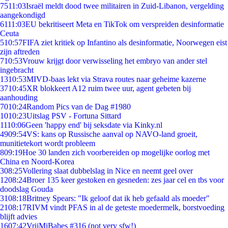
75
11:03
Israël meldt dood twee militairen in Zuid-Libanon, vergelding
aangekondigd
61
11:03
EU bekritiseert Meta en TikTok om verspreiden desinformatie
Ceuta
5
10:57
FIFA ziet kritiek op Infantino als desinformatie, Noorwegen eist
zijn aftreden
7
10:53
Vrouw krijgt door verwisseling het embryo van ander stel
ingebracht
13
10:53
MIVD-baas lekt via Strava routes naar geheime kazerne
37
10:45
XR blokkeert A12 ruim twee uur, agent gebeten bij
aanhouding
70
10:24
Random Pics van de Dag #1980
10
10:23
Uitslag PSV - Fortuna Sittard
11
10:06
Geen 'happy end' bij seksdate via Kinky.nl
49
09:54
VS: kans op Russische aanval op NAVO-land groeit,
munitietekort wordt probleem
8
09:19
Hoe 30 landen zich voorbereiden op mogelijke oorlog met
China en Noord-Korea
3
08:25
Vollering slaat dubbelslag in Nice en neemt geel over
12
08:24
Broer 135 keer gestoken en gesneden: zes jaar cel en tbs voor
doodslag Gouda
31
08:18
Britney Spears: "Ik geloof dat ik heb gefaald als moeder"
21
08:17
RIVM vindt PFAS in al de geteste moedermelk, borstvoeding
blijft advies
16
07:42
VrijMiBabes #316 (not very sfw!)