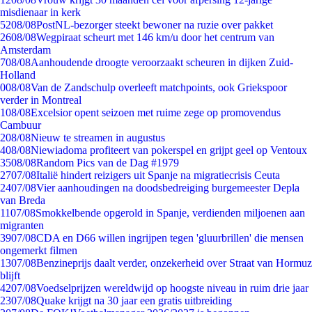
misdienaar in kerk
52
08/08
PostNL-bezorger steekt bewoner na ruzie over pakket
26
08/08
Wegpiraat scheurt met 146 km/u door het centrum van
Amsterdam
7
08/08
Aanhoudende droogte veroorzaakt scheuren in dijken Zuid-
Holland
0
08/08
Van de Zandschulp overleeft matchpoints, ook Griekspoor
verder in Montreal
1
08/08
Excelsior opent seizoen met ruime zege op promovendus
Cambuur
2
08/08
Nieuw te streamen in augustus
4
08/08
Niewiadoma profiteert van pokerspel en grijpt geel op Ventoux
35
08/08
Random Pics van de Dag #1979
27
07/08
Italië hindert reizigers uit Spanje na migratiecrisis Ceuta
24
07/08
Vier aanhoudingen na doodsbedreiging burgemeester Depla
van Breda
11
07/08
Smokkelbende opgerold in Spanje, verdienden miljoenen aan
migranten
39
07/08
CDA en D66 willen ingrijpen tegen 'gluurbrillen' die mensen
ongemerkt filmen
13
07/08
Benzineprijs daalt verder, onzekerheid over Straat van Hormuz
blijft
42
07/08
Voedselprijzen wereldwijd op hoogste niveau in ruim drie jaar
23
07/08
Quake krijgt na 30 jaar een gratis uitbreiding