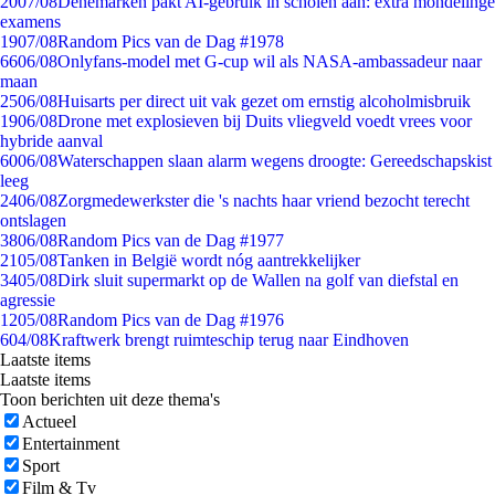
20
07/08
Denemarken pakt AI-gebruik in scholen aan: extra mondelinge
examens
19
07/08
Random Pics van de Dag #1978
66
06/08
Onlyfans-model met G-cup wil als NASA-ambassadeur naar
maan
25
06/08
Huisarts per direct uit vak gezet om ernstig alcoholmisbruik
19
06/08
Drone met explosieven bij Duits vliegveld voedt vrees voor
hybride aanval
60
06/08
Waterschappen slaan alarm wegens droogte: Gereedschapskist
leeg
24
06/08
Zorgmedewerkster die 's nachts haar vriend bezocht terecht
ontslagen
38
06/08
Random Pics van de Dag #1977
21
05/08
Tanken in België wordt nóg aantrekkelijker
34
05/08
Dirk sluit supermarkt op de Wallen na golf van diefstal en
agressie
12
05/08
Random Pics van de Dag #1976
6
04/08
Kraftwerk brengt ruimteschip terug naar Eindhoven
Laatste items
Laatste items
Toon berichten uit deze thema's
Actueel
Entertainment
Sport
Film & Tv