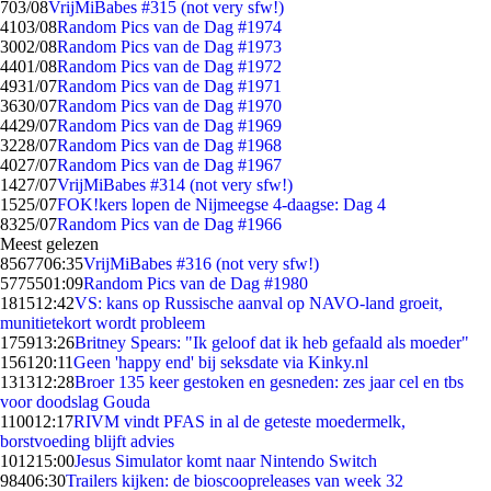
7
03/08
VrijMiBabes #315 (not very sfw!)
41
03/08
Random Pics van de Dag #1974
30
02/08
Random Pics van de Dag #1973
44
01/08
Random Pics van de Dag #1972
49
31/07
Random Pics van de Dag #1971
36
30/07
Random Pics van de Dag #1970
44
29/07
Random Pics van de Dag #1969
32
28/07
Random Pics van de Dag #1968
40
27/07
Random Pics van de Dag #1967
14
27/07
VrijMiBabes #314 (not very sfw!)
15
25/07
FOK!kers lopen de Nijmeegse 4-daagse: Dag 4
83
25/07
Random Pics van de Dag #1966
Meest gelezen
85677
06:35
VrijMiBabes #316 (not very sfw!)
57755
01:09
Random Pics van de Dag #1980
1815
12:42
VS: kans op Russische aanval op NAVO-land groeit,
munitietekort wordt probleem
1759
13:26
Britney Spears: "Ik geloof dat ik heb gefaald als moeder"
1561
20:11
Geen 'happy end' bij seksdate via Kinky.nl
1313
12:28
Broer 135 keer gestoken en gesneden: zes jaar cel en tbs
voor doodslag Gouda
1100
12:17
RIVM vindt PFAS in al de geteste moedermelk,
borstvoeding blijft advies
1012
15:00
Jesus Simulator komt naar Nintendo Switch
984
06:30
Trailers kijken: de bioscoopreleases van week 32