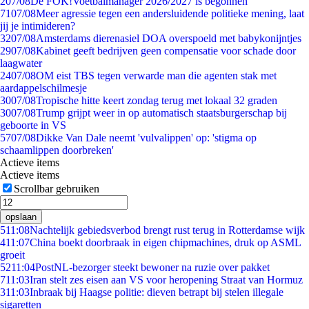
2
07/08
De FOK!Voetbalmanager 2026/2027 is begonnen
71
07/08
Meer agressie tegen een andersluidende politieke mening, laat
jij je intimideren?
32
07/08
Amsterdams dierenasiel DOA overspoeld met babykonijntjes
29
07/08
Kabinet geeft bedrijven geen compensatie voor schade door
laagwater
24
07/08
OM eist TBS tegen verwarde man die agenten stak met
aardappelschilmesje
30
07/08
Tropische hitte keert zondag terug met lokaal 32 graden
30
07/08
Trump grijpt weer in op automatisch staatsburgerschap bij
geboorte in VS
57
07/08
Dikke Van Dale neemt 'vulvalippen' op: 'stigma op
schaamlippen doorbreken'
Actieve items
Actieve items
Scrollbar gebruiken
opslaan
5
11:08
Nachtelijk gebiedsverbod brengt rust terug in Rotterdamse wijk
4
11:07
China boekt doorbraak in eigen chipmachines, druk op ASML
groeit
52
11:04
PostNL-bezorger steekt bewoner na ruzie over pakket
7
11:03
Iran stelt zes eisen aan VS voor heropening Straat van Hormuz
3
11:03
Inbraak bij Haagse politie: dieven betrapt bij stelen illegale
sigaretten