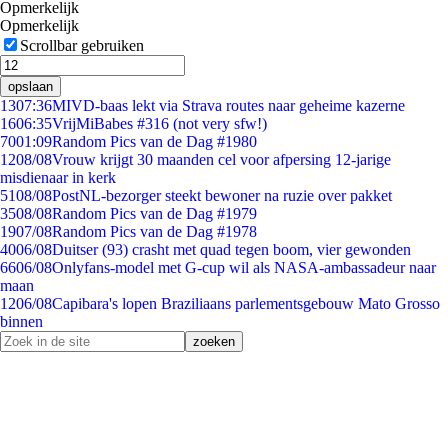
Opmerkelijk
Opmerkelijk
Scrollbar gebruiken
opslaan
13
07:36
MIVD-baas lekt via Strava routes naar geheime kazerne
16
06:35
VrijMiBabes #316 (not very sfw!)
70
01:09
Random Pics van de Dag #1980
12
08/08
Vrouw krijgt 30 maanden cel voor afpersing 12-jarige
misdienaar in kerk
51
08/08
PostNL-bezorger steekt bewoner na ruzie over pakket
35
08/08
Random Pics van de Dag #1979
19
07/08
Random Pics van de Dag #1978
40
06/08
Duitser (93) crasht met quad tegen boom, vier gewonden
66
06/08
Onlyfans-model met G-cup wil als NASA-ambassadeur naar
maan
12
06/08
Capibara's lopen Braziliaans parlementsgebouw Mato Grosso
binnen