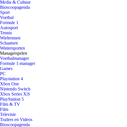
Media & Cultuur
Bioscoopagenda
Sport
Voetbal
Formule 1
Autosport
Tennis
Wielrennen
Schaatsen
Wintersporten
Managerspelen
Voetbalmanager
Formule 1-manager
Games
PC
Playstation 4
Xbox One
Nintendo Switch
Xbox Series X|S
PlayStation 5
Film & TV
Film
Televisie
Trailers en Videos
Bioscoopagenda