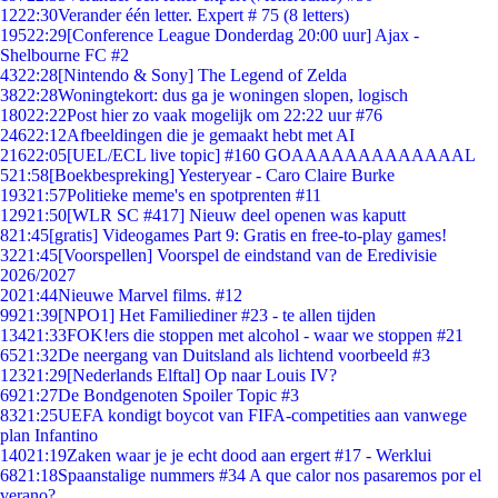
12
22:30
Verander één letter. Expert # 75 (8 letters)
195
22:29
[Conference League Donderdag 20:00 uur] Ajax -
Shelbourne FC #2
43
22:28
[Nintendo & Sony] The Legend of Zelda
38
22:28
Woningtekort: dus ga je woningen slopen, logisch
180
22:22
Post hier zo vaak mogelijk om 22:22 uur #76
246
22:12
Afbeeldingen die je gemaakt hebt met AI
216
22:05
[UEL/ECL live topic] #160 GOAAAAAAAAAAAAAL
5
21:58
[Boekbespreking] Yesteryear - Caro Claire Burke
193
21:57
Politieke meme's en spotprenten #11
129
21:50
[WLR SC #417] Nieuw deel openen was kaputt
8
21:45
[gratis] Videogames Part 9: Gratis en free-to-play games!
32
21:45
[Voorspellen] Voorspel de eindstand van de Eredivisie
2026/2027
20
21:44
Nieuwe Marvel films. #12
99
21:39
[NPO1] Het Familiediner #23 - te allen tijden
134
21:33
FOK!ers die stoppen met alcohol - waar we stoppen #21
65
21:32
De neergang van Duitsland als lichtend voorbeeld #3
123
21:29
[Nederlands Elftal] Op naar Louis IV?
69
21:27
De Bondgenoten Spoiler Topic #3
83
21:25
UEFA kondigt boycot van FIFA-competities aan vanwege
plan Infantino
140
21:19
Zaken waar je je echt dood aan ergert #17 - Werklui
68
21:18
Spaanstalige nummers #34 A que calor nos pasaremos por el
verano?