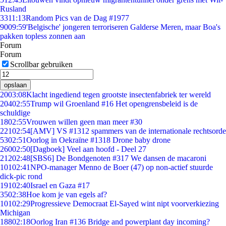
Rusland
33
11:13
Random Pics van de Dag #1977
90
09:59
'Belgische' jongeren terroriseren Galderse Meren, maar Boa's
pakken topless zonnen aan
Forum
Forum
Scrollbar gebruiken
opslaan
20
03:08
Klacht ingediend tegen grootste insectenfabriek ter wereld
204
02:55
Trump wil Groenland #16 Het opengrensbeleid is de
schuldige
18
02:55
Vrouwen willen geen man meer #30
221
02:54
[AMV] VS #1312 spammers van de internationale rechtsorde
53
02:51
Oorlog in Oekraïne #1318 Drone baby drone
260
02:50
[Dagboek] Veel aan hoofd - Deel 27
212
02:48
[SBS6] De Bondgenoten #317 We dansen de macaroni
101
02:41
NPO-manager Menno de Boer (47) op non-actief stuurde
dick-pic rond
191
02:40
Israel en Gaza #17
35
02:38
Hoe kom je van egels af?
101
02:29
Progressieve Democraat El-Sayed wint nipt voorverkiezing
Michigan
188
02:18
Oorlog Iran #136 Bridge and powerplant day incoming?