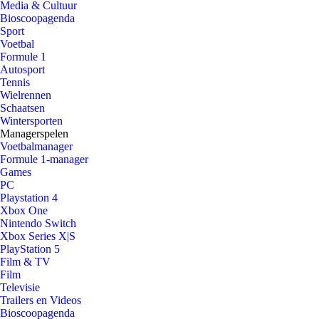
Media & Cultuur
Bioscoopagenda
Sport
Voetbal
Formule 1
Autosport
Tennis
Wielrennen
Schaatsen
Wintersporten
Managerspelen
Voetbalmanager
Formule 1-manager
Games
PC
Playstation 4
Xbox One
Nintendo Switch
Xbox Series X|S
PlayStation 5
Film & TV
Film
Televisie
Trailers en Videos
Bioscoopagenda