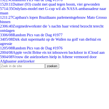
15
20:11
Duitser (93) crasht met quad tegen boom, vier gewonden
57
14:35
Onlyfans-model met G-cup wil als NASA-ambassadeur naar
maan
12
11:27
Capibara's lopen Braziliaans parlementsgebouw Mato Grosso
binnen
23
06:40
Zorgmedewerkster die 's nachts haar vriend bezocht terecht
ontslagen
33
06/08
Random Pics van de Dag #1977
34
05/08
Dirk sluit supermarkt op de Wallen na golf van diefstal en
agressie
12
05/08
Random Pics van de Dag #1976
20
04/08
Apple vecht Britse eis tot inbouwen backdoor in iCloud aan
59
04/08
Vrouw die asielzoekers hielp in Athene vermoord door
Afghaanse asielzoeker