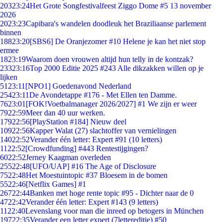
203
23:24
Het Grote Songfestivalfeest Ziggo Dome #5 13 november
2026
20
23:23
Capibara's wandelen doodleuk het Braziliaanse parlement
binnen
188
23:20
[SBS6] De Oranjezomer #10 Helene je kan het niet stop
ermee
18
23:19
Waarom doen vrouwen altijd hun telly in de kontzak?
233
23:16
Top 2000 Editie 2025 #243 Alle dikzakken willen op je
lijken
51
23:11
[NPO1] Goedenavond Nederland
254
23:11
De Avondetappe #176 - Met Ellen ten Damme.
76
23:01
[FOK!Voetbalmanager 2026/2027] #1 We zijn er weer
79
22:59
Meer dan 40 uur werken.
179
22:56
[PlayStation #184] Nieuw deel
109
22:56
Kapper Walat (27) slachtoffer van vernielingen
140
22:52
Verander één letter: Expert #91 (10 letters)
11
22:52
[Crowdfunding] #443 Rentestijgingen?
60
22:52
Jerney Kaagman overleden
255
22:48
[UFO/UAP] #16 The Age of Disclosure
75
22:48
Het Moestuintopic #37 Bloesem in de bomen
55
22:46
[Netflix Games] #1
267
22:44
Banken met hoge rente topic #95 - Dichter naar de 0
47
22:42
Verander één letter: Expert #143 (9 letters)
11
22:40
Levenslang voor man die inreed op betogers in München
197
22:35
Verander een letter expert (7lettereditie) #50