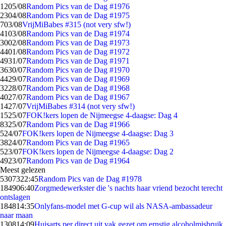
12
05/08
Random Pics van de Dag #1976
23
04/08
Random Pics van de Dag #1975
7
03/08
VrijMiBabes #315 (not very sfw!)
41
03/08
Random Pics van de Dag #1974
30
02/08
Random Pics van de Dag #1973
44
01/08
Random Pics van de Dag #1972
49
31/07
Random Pics van de Dag #1971
36
30/07
Random Pics van de Dag #1970
44
29/07
Random Pics van de Dag #1969
32
28/07
Random Pics van de Dag #1968
40
27/07
Random Pics van de Dag #1967
14
27/07
VrijMiBabes #314 (not very sfw!)
15
25/07
FOK!kers lopen de Nijmeegse 4-daagse: Dag 4
83
25/07
Random Pics van de Dag #1966
5
24/07
FOK!kers lopen de Nijmeegse 4-daagse: Dag 3
38
24/07
Random Pics van de Dag #1965
5
23/07
FOK!kers lopen de Nijmeegse 4-daagse: Dag 2
49
23/07
Random Pics van de Dag #1964
Meest gelezen
53073
22:45
Random Pics van de Dag #1978
1849
06:40
Zorgmedewerkster die 's nachts haar vriend bezocht terecht
ontslagen
1848
14:35
Onlyfans-model met G-cup wil als NASA-ambassadeur
naar maan
1308
14:09
Huisarts per direct uit vak gezet om ernstig alcoholmisbruik