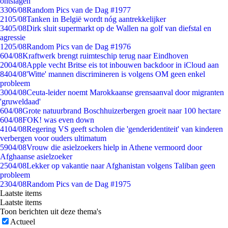
ontslagen
33
06/08
Random Pics van de Dag #1977
21
05/08
Tanken in België wordt nóg aantrekkelijker
34
05/08
Dirk sluit supermarkt op de Wallen na golf van diefstal en
agressie
12
05/08
Random Pics van de Dag #1976
6
04/08
Kraftwerk brengt ruimteschip terug naar Eindhoven
20
04/08
Apple vecht Britse eis tot inbouwen backdoor in iCloud aan
84
04/08
'Witte' mannen discrimineren is volgens OM geen enkel
probleem
30
04/08
Ceuta-leider noemt Marokkaanse grensaanval door migranten
'gruweldaad'
6
04/08
Grote natuurbrand Boschhuizerbergen groeit naar 100 hectare
6
04/08
FOK! was even down
41
04/08
Regering VS geeft scholen die 'genderidentiteit' van kinderen
verbergen voor ouders ultimatum
59
04/08
Vrouw die asielzoekers hielp in Athene vermoord door
Afghaanse asielzoeker
25
04/08
Lekker op vakantie naar Afghanistan volgens Taliban geen
probleem
23
04/08
Random Pics van de Dag #1975
Laatste items
Laatste items
Toon berichten uit deze thema's
Actueel