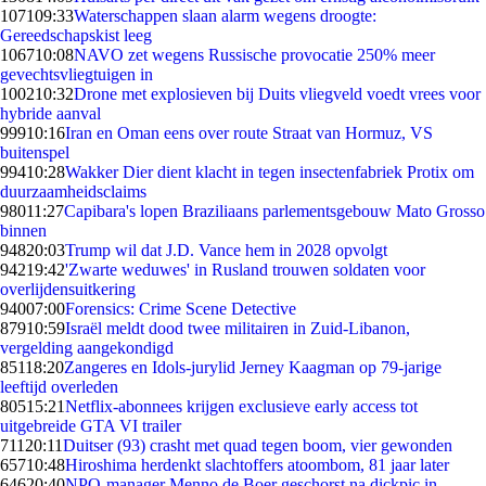
1071
09:33
Waterschappen slaan alarm wegens droogte:
Gereedschapskist leeg
1067
10:08
NAVO zet wegens Russische provocatie 250% meer
gevechtsvliegtuigen in
1002
10:32
Drone met explosieven bij Duits vliegveld voedt vrees voor
hybride aanval
999
10:16
Iran en Oman eens over route Straat van Hormuz, VS
buitenspel
994
10:28
Wakker Dier dient klacht in tegen insectenfabriek Protix om
duurzaamheidsclaims
980
11:27
Capibara's lopen Braziliaans parlementsgebouw Mato Grosso
binnen
948
20:03
Trump wil dat J.D. Vance hem in 2028 opvolgt
942
19:42
'Zwarte weduwes' in Rusland trouwen soldaten voor
overlijdensuitkering
940
07:00
Forensics: Crime Scene Detective
879
10:59
Israël meldt dood twee militairen in Zuid-Libanon,
vergelding aangekondigd
851
18:20
Zangeres en Idols-jurylid Jerney Kaagman op 79-jarige
leeftijd overleden
805
15:21
Netflix-abonnees krijgen exclusieve early access tot
uitgebreide GTA VI trailer
711
20:11
Duitser (93) crasht met quad tegen boom, vier gewonden
657
10:48
Hiroshima herdenkt slachtoffers atoombom, 81 jaar later
646
20:40
NPO-manager Menno de Boer geschorst na dickpic in