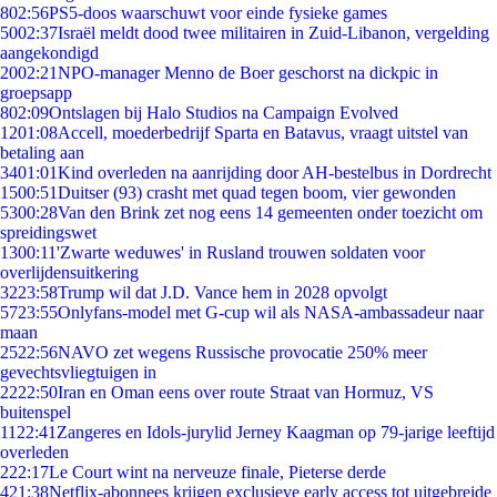
8
02:56
PS5-doos waarschuwt voor einde fysieke games
50
02:37
Israël meldt dood twee militairen in Zuid-Libanon, vergelding
aangekondigd
20
02:21
NPO-manager Menno de Boer geschorst na dickpic in
groepsapp
8
02:09
Ontslagen bij Halo Studios na Campaign Evolved
12
01:08
Accell, moederbedrijf Sparta en Batavus, vraagt uitstel van
betaling aan
34
01:01
Kind overleden na aanrijding door AH-bestelbus in Dordrecht
15
00:51
Duitser (93) crasht met quad tegen boom, vier gewonden
53
00:28
Van den Brink zet nog eens 14 gemeenten onder toezicht om
spreidingswet
13
00:11
'Zwarte weduwes' in Rusland trouwen soldaten voor
overlijdensuitkering
32
23:58
Trump wil dat J.D. Vance hem in 2028 opvolgt
57
23:55
Onlyfans-model met G-cup wil als NASA-ambassadeur naar
maan
25
22:56
NAVO zet wegens Russische provocatie 250% meer
gevechtsvliegtuigen in
22
22:50
Iran en Oman eens over route Straat van Hormuz, VS
buitenspel
11
22:41
Zangeres en Idols-jurylid Jerney Kaagman op 79-jarige leeftijd
overleden
2
22:17
Le Court wint na nerveuze finale, Pieterse derde
4
21:38
Netflix-abonnees krijgen exclusieve early access tot uitgebreide