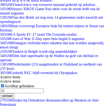
werken na je 67e de norm worden?
38
05/08
Vinted-foto's van vrouwen massaal gedeeld op seksfora
1
05/08
Nieuwe XBOX Game Pass titels voor de eerste helft van de
maand augustus
53
05/08
Van den Brink zet nog eens 14 gemeenten onder toezicht om
spreidingswet
18
05/08
Iran overweegt Europese hulp bij ruimen mijnen in Straat van
Hormuz
3
05/08
EA Sports FC 27 toont The Grounds-modus
1
05/08
Gears of War: E-Day open beta begint 6 augustus
36
05/08
Pentagon verbruikt meer raketten dan kan worden aangevuld,
tekort dreigt
21
05/08
Tanken in België wordt nóg aantrekkelijker
34
05/08
Dirk sluit supermarkt op de Wallen na golf van diefstal en
agressie
13
05/08
Nederlander (23) aangehouden in Duitsland na snelheid van
235 km/u
3
05/08
Gedurfd NEC blijft overeind bij Olympiakos
Actieve items
Actieve items
Scrollbar gebruiken
opslaan
27
03:06
Doden bij Oekraïense droneaanvallen op Moskou en Sint-
Petersburg