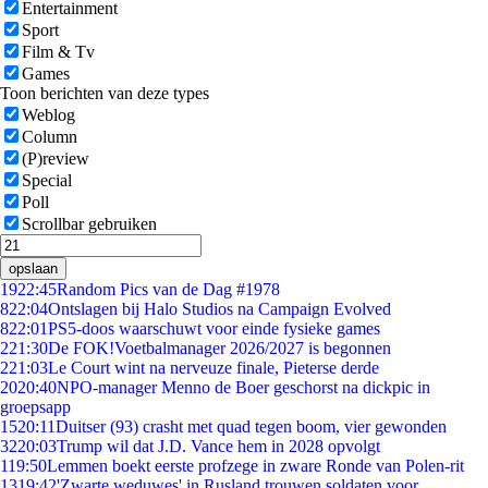
Entertainment
Sport
Film & Tv
Games
Toon berichten van deze types
Weblog
Column
(P)review
Special
Poll
Scrollbar gebruiken
opslaan
19
22:45
Random Pics van de Dag #1978
8
22:04
Ontslagen bij Halo Studios na Campaign Evolved
8
22:01
PS5-doos waarschuwt voor einde fysieke games
2
21:30
De FOK!Voetbalmanager 2026/2027 is begonnen
2
21:03
Le Court wint na nerveuze finale, Pieterse derde
20
20:40
NPO-manager Menno de Boer geschorst na dickpic in
groepsapp
15
20:11
Duitser (93) crasht met quad tegen boom, vier gewonden
32
20:03
Trump wil dat J.D. Vance hem in 2028 opvolgt
1
19:50
Lemmen boekt eerste profzege in zware Ronde van Polen-rit
13
19:42
'Zwarte weduwes' in Rusland trouwen soldaten voor