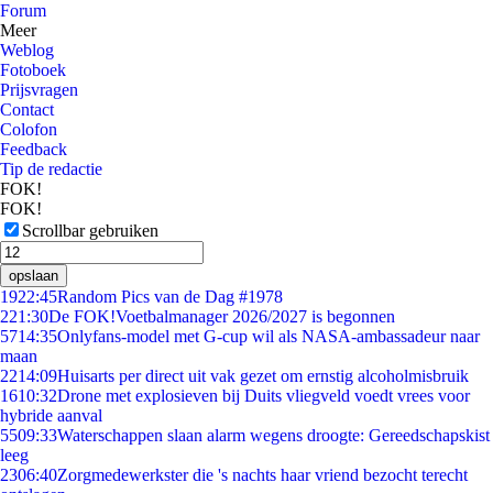
Forum
Meer
Weblog
Fotoboek
Prijsvragen
Contact
Colofon
Feedback
Tip de redactie
FOK!
FOK!
Scrollbar gebruiken
opslaan
19
22:45
Random Pics van de Dag #1978
2
21:30
De FOK!Voetbalmanager 2026/2027 is begonnen
57
14:35
Onlyfans-model met G-cup wil als NASA-ambassadeur naar
maan
22
14:09
Huisarts per direct uit vak gezet om ernstig alcoholmisbruik
16
10:32
Drone met explosieven bij Duits vliegveld voedt vrees voor
hybride aanval
55
09:33
Waterschappen slaan alarm wegens droogte: Gereedschapskist
leeg
23
06:40
Zorgmedewerkster die 's nachts haar vriend bezocht terecht