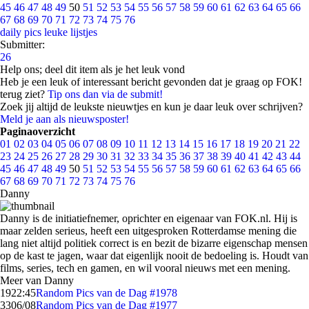
45
46
47
48
49
50
51
52
53
54
55
56
57
58
59
60
61
62
63
64
65
66
67
68
69
70
71
72
73
74
75
76
daily pics
leuke lijstjes
Submitter:
26
Help ons; deel dit item als je het leuk vond
Heb je een leuk of interessant bericht gevonden dat je graag op FOK!
terug ziet?
Tip ons dan via de submit!
Zoek jij altijd de leukste nieuwtjes en kun je daar leuk over schrijven?
Meld je aan als nieuwsposter!
Paginaoverzicht
01
02
03
04
05
06
07
08
09
10
11
12
13
14
15
16
17
18
19
20
21
22
23
24
25
26
27
28
29
30
31
32
33
34
35
36
37
38
39
40
41
42
43
44
45
46
47
48
49
50
51
52
53
54
55
56
57
58
59
60
61
62
63
64
65
66
67
68
69
70
71
72
73
74
75
76
Danny
Danny is de initiatiefnemer, oprichter en eigenaar van FOK.nl. Hij is
maar zelden serieus, heeft een uitgesproken Rotterdamse mening die
lang niet altijd politiek correct is en bezit de bizarre eigenschap mensen
op de kast te jagen, waar dat eigenlijk nooit de bedoeling is. Houdt van
films, series, tech en gamen, en wil vooral nieuws met een mening.
Meer van Danny
19
22:45
Random Pics van de Dag #1978
33
06/08
Random Pics van de Dag #1977