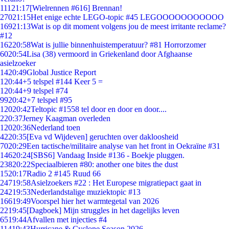
111
21:17
[Wielrennen #616] Brennan!
270
21:15
Het enige echte LEGO-topic #45 LEGOOOOOOOOOOO
169
21:13
Wat is op dit moment volgens jou de meest irritante reclame?
#12
162
20:58
Wat is jullie binnenhuistemperatuur? #81 Horrorzomer
60
20:54
Lisa (38) vermoord in Griekenland door Afghaanse
asielzoeker
14
20:49
Global Justice Report
1
20:44
+5 telspel #144 Keer 5 =
1
20:44
+9 telspel #74
99
20:42
+7 telspel #95
120
20:42
Teltopic #1558 tel door en door en door....
2
20:37
Jerney Kaagman overleden
120
20:36
Nederland toen
42
20:35
[Eva vd Wijdeven] geruchten over dakloosheid
70
20:29
Een tactische/militaire analyse van het front in Oekraïne #31
146
20:24
[SBS6] Vandaag Inside #136 - Boekje pluggen.
238
20:22
Speciaalbieren #80: another one bites the dust
15
20:17
Radio 2 #145 Ruud 66
247
19:58
Asielzoekers #22 : Het Europese migratiepact gaat in
242
19:53
Nederlandstalige muziektopic #13
166
19:49
Voorspel hier het warmtegetal van 2026
22
19:45
[Dagboek] Mijn struggles in het dagelijks leven
65
19:44
Afvallen met injecties #4
114
19:43
Hurricane & Cyclone Season 2026