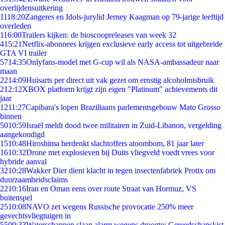
overlijdensuitkering
11
18:20
Zangeres en Idols-jurylid Jerney Kaagman op 79-jarige leeftijd
overleden
1
16:00
Trailers kijken: de bioscoopreleases van week 32
4
15:21
Netflix-abonnees krijgen exclusieve early access tot uitgebreide
GTA VI trailer
57
14:35
Onlyfans-model met G-cup wil als NASA-ambassadeur naar
maan
22
14:09
Huisarts per direct uit vak gezet om ernstig alcoholmisbruik
2
12:12
XBOX platform krijgt zijn eigen "Platinum" achievements dit
jaar
12
11:27
Capibara's lopen Braziliaans parlementsgebouw Mato Grosso
binnen
50
10:59
Israël meldt dood twee militairen in Zuid-Libanon, vergelding
aangekondigd
15
10:48
Hiroshima herdenkt slachtoffers atoombom, 81 jaar later
16
10:32
Drone met explosieven bij Duits vliegveld voedt vrees voor
hybride aanval
32
10:28
Wakker Dier dient klacht in tegen insectenfabriek Protix om
duurzaamheidsclaims
22
10:16
Iran en Oman eens over route Straat van Hormuz, VS
buitenspel
25
10:08
NAVO zet wegens Russische provocatie 250% meer
gevechtsvliegtuigen in
55
09:33
Waterschappen slaan alarm wegens droogte: Gereedschapskist