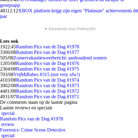
groepsapp
481
12:12
XBOX platform krijgt zijn eigen "Platinum" achievements dit
jaar
▼ Advertentie door Refinery89
Lees ook
19
22:45
Random Pics van de Dag #1978
33
06/08
Random Pics van de Dag #1977
5
05/08
Zomervakantieweerbericht: aanhoudend zomers
12
05/08
Random Pics van de Dag #1976
23
04/08
Random Pics van de Dag #1975
7
03/08
VrijMiBabes #315 (not very sfw!)
41
03/08
Random Pics van de Dag #1974
30
02/08
Random Pics van de Dag #1973
44
01/08
Random Pics van de Dag #1972
49
31/07
Random Pics van de Dag #1971
De comments staan op de laatste pagina
Laatste reviews en specials
special
Random Pics van de Dag #1978
review
Forensics: Crime Scene Detective
special