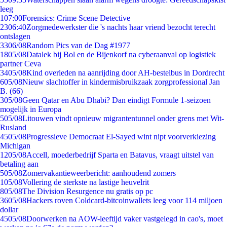
leeg
1
07:00
Forensics: Crime Scene Detective
23
06:40
Zorgmedewerkster die 's nachts haar vriend bezocht terecht
ontslagen
33
06/08
Random Pics van de Dag #1977
18
05/08
Datalek bij Bol en de Bijenkorf na cyberaanval op logistiek
partner Ceva
34
05/08
Kind overleden na aanrijding door AH-bestelbus in Dordrecht
6
05/08
Nieuw slachtoffer in kindermisbruikzaak zorgprofessional Jan
B. (66)
3
05/08
Geen Qatar en Abu Dhabi? Dan eindigt Formule 1-seizoen
mogelijk in Europa
5
05/08
Litouwen vindt opnieuw migrantentunnel onder grens met Wit-
Rusland
45
05/08
Progressieve Democraat El-Sayed wint nipt voorverkiezing
Michigan
12
05/08
Accell, moederbedrijf Sparta en Batavus, vraagt uitstel van
betaling aan
5
05/08
Zomervakantieweerbericht: aanhoudend zomers
1
05/08
Vollering de sterkste na lastige heuvelrit
8
05/08
The Division Resurgence nu gratis op pc
36
05/08
Hackers roven Coldcard-bitcoinwallets leeg voor 114 miljoen
dollar
45
05/08
Doorwerken na AOW-leeftijd vaker vastgelegd in cao's, moet