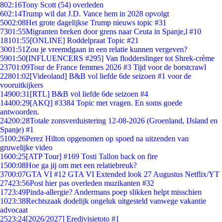
8
02:16
Tony Scott (54) overleden
6
02:14
Trump wil dat J.D. Vance hem in 2028 opvolgt
50
02:08
Het grote dagelijkse Trump nieuws topic #31
73
01:55
Migranten breken door grens naar Ceuta in Spanje,l #10
181
01:55
[ONLINE] Roddelpraat Topic #21
30
01:51
Zou je vreemdgaan in een relatie kunnen vergeven?
59
01:50
[INFLUENCERS #295] Van flodderslinger tot Shrek-crème
237
01:09
Tour de France femmes 2026 #3 Tijd voor de borstcrawl
228
01:02
[Videoland] B&B vol liefde 6de seizoen #1 voor de
vooruitkijkers
149
00:31
[RTL] B&B vol liefde 6de seizoen #4
144
00:29
[AKQ] #3384 Topic met vragen. En soms goede
antwoorden.
242
00:28
Totale zonsverduistering 12-08-2026 (Groenland, IJsland en
Spanje) #1
51
00:26
Perez Hilton opgenomen op spoed na uitzenden van
gruwelijke video
16
00:25
[ATP Tour] #169 Tosti Tallon back on fire
15
00:08
Hoe ga jij om met een relatiebreuk?
37
00:07
GTA VI #12 GTA VI Extended look 27 Augustus Netflix/YT
274
23:56
Post hier pas overleden muzikanten #32
17
23:49
Pinda-allergie? Andermans poep slikken helpt misschien
10
23:38
Rechtszaak dodelijk ongeluk uitgesteld vanwege vakantie
advocaat
25
23:24
[2026/2027] Eredivisietoto #1