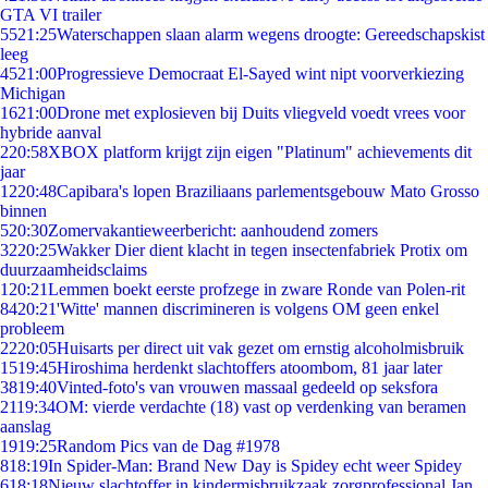
GTA VI trailer
55
21:25
Waterschappen slaan alarm wegens droogte: Gereedschapskist
leeg
45
21:00
Progressieve Democraat El-Sayed wint nipt voorverkiezing
Michigan
16
21:00
Drone met explosieven bij Duits vliegveld voedt vrees voor
hybride aanval
2
20:58
XBOX platform krijgt zijn eigen "Platinum" achievements dit
jaar
12
20:48
Capibara's lopen Braziliaans parlementsgebouw Mato Grosso
binnen
5
20:30
Zomervakantieweerbericht: aanhoudend zomers
32
20:25
Wakker Dier dient klacht in tegen insectenfabriek Protix om
duurzaamheidsclaims
1
20:21
Lemmen boekt eerste profzege in zware Ronde van Polen-rit
84
20:21
'Witte' mannen discrimineren is volgens OM geen enkel
probleem
22
20:05
Huisarts per direct uit vak gezet om ernstig alcoholmisbruik
15
19:45
Hiroshima herdenkt slachtoffers atoombom, 81 jaar later
38
19:40
Vinted-foto's van vrouwen massaal gedeeld op seksfora
21
19:34
OM: vierde verdachte (18) vast op verdenking van beramen
aanslag
19
19:25
Random Pics van de Dag #1978
8
18:19
In Spider-Man: Brand New Day is Spidey echt weer Spidey
6
18:18
Nieuw slachtoffer in kindermisbruikzaak zorgprofessional Jan