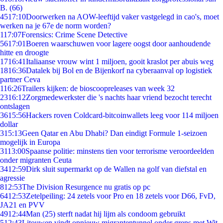
B. (66)
45
17:10
Doorwerken na AOW-leeftijd vaker vastgelegd in cao's, moet
werken na je 67e de norm worden?
1
17:07
Forensics: Crime Scene Detective
56
17:01
Boeren waarschuwen voor lagere oogst door aanhoudende
hitte en droogte
17
16:41
Italiaanse vrouw wint 1 miljoen, gooit kraslot per abuis weg
18
16:36
Datalek bij Bol en de Bijenkorf na cyberaanval op logistiek
partner Ceva
1
16:26
Trailers kijken: de bioscoopreleases van week 32
23
16:12
Zorgmedewerkster die 's nachts haar vriend bezocht terecht
ontslagen
36
15:56
Hackers roven Coldcard-bitcoinwallets leeg voor 114 miljoen
dollar
3
15:13
Geen Qatar en Abu Dhabi? Dan eindigt Formule 1-seizoen
mogelijk in Europa
31
13:00
Spaanse politie: minstens tien voor terrorisme veroordeelden
onder migranten Ceuta
34
12:59
Dirk sluit supermarkt op de Wallen na golf van diefstal en
agressie
8
12:53
The Division Resurgence nu gratis op pc
64
12:53
Zetelpeiling: 24 zetels voor Pro en 18 zetels voor D66, FvD,
JA21 en PVV
49
12:44
Man (25) sterft nadat hij lijm als condoom gebruikt
5
12:43
Litouwen vindt opnieuw migrantentunnel onder grens met Wit-