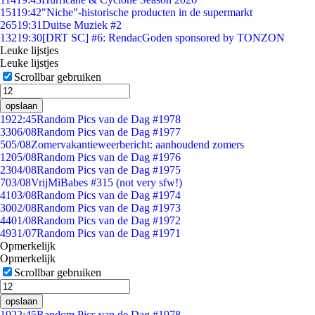
151
19:42
"Niche"-historische producten in de supermarkt
265
19:31
Duitse Muziek #2
132
19:30
[DRT SC] #6: RendacGoden sponsored by TONZON
Leuke lijstjes
Leuke lijstjes
Scrollbar gebruiken
opslaan
19
22:45
Random Pics van de Dag #1978
33
06/08
Random Pics van de Dag #1977
5
05/08
Zomervakantieweerbericht: aanhoudend zomers
12
05/08
Random Pics van de Dag #1976
23
04/08
Random Pics van de Dag #1975
7
03/08
VrijMiBabes #315 (not very sfw!)
41
03/08
Random Pics van de Dag #1974
30
02/08
Random Pics van de Dag #1973
44
01/08
Random Pics van de Dag #1972
49
31/07
Random Pics van de Dag #1971
Opmerkelijk
Opmerkelijk
Scrollbar gebruiken
opslaan
19
22:45
Random Pics van de Dag #1978