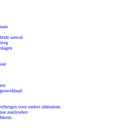
maan
bride aanval
 leeg
tslagen
ssie
eem
'gruweldaad'
 verbergen voor ouders ultimatum
nse asielzoeker
obleem