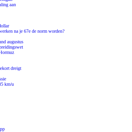
aling aan
ollar
 werken na je 67e de norm worden?
and augustus
preidingswet
n Hormuz
ekort dreigt
ssie
235 km/u
app