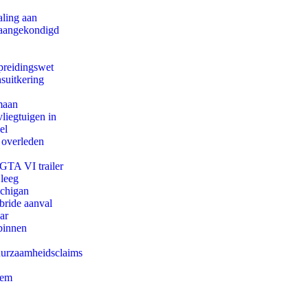
aling aan
g aangekondigd
preidingswet
suitkering
maan
iegtuigen in
el
 overleden
 GTA VI trailer
 leeg
ichigan
bride aanval
ar
binnen
duurzaamheidsclaims
eem