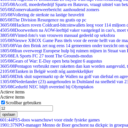
12
05/08
Accell, moederbedrijf Sparta en Batavus, vraagt uitstel van bet
5
05/08
Zomervakantieweerbericht: aanhoudend zomers
1
05/08
Vollering de sterkste na lastige heuvelrit
8
05/08
The Division Resurgence nu gratis op pc
36
05/08
Hackers roven Coldcard-bitcoinwallets leeg voor 114 miljoen d
45
05/08
Doorwerken na AOW-leeftijd vaker vastgelegd in cao's, moet
38
05/08
Vinted-foto's van vrouwen massaal gedeeld op seksfora
1
05/08
Nieuwe XBOX Game Pass titels voor de eerste helft van de ma
53
05/08
Van den Brink zet nog eens 14 gemeenten onder toezicht om s
18
05/08
Iran overweegt Europese hulp bij ruimen mijnen in Straat va
3
05/08
EA Sports FC 27 toont The Grounds-modus
1
05/08
Gears of War: E-Day open beta begint 6 augustus
36
05/08
Pentagon verbruikt meer raketten dan kan worden aangevuld, t
21
05/08
Tanken in België wordt nóg aantrekkelijker
34
05/08
Dirk sluit supermarkt op de Wallen na golf van diefstal en agre
13
05/08
Nederlander (23) aangehouden in Duitsland na snelheid van 
3
05/08
Gedurfd NEC blijft overeind bij Olympiakos
Actieve items
Actieve items
Scrollbar gebruiken
opslaan
6
01:44
PS5-doos waarschuwt voor einde fysieke games
19
01:37
NPO-manager Menno de Boer geschorst na dickpic in groeps