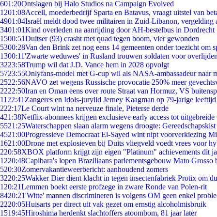
6
01:20
Ontslagen bij Halo Studios na Campaign Evolved
12
01:08
Accell, moederbedrijf Sparta en Batavus, vraagt uitstel van bet
49
01:04
Israël meldt dood twee militairen in Zuid-Libanon, vergeldin
34
01:01
Kind overleden na aanrijding door AH-bestelbus in Dordrecht
15
00:51
Duitser (93) crasht met quad tegen boom, vier gewonden
53
00:28
Van den Brink zet nog eens 14 gemeenten onder toezicht om s
13
00:11
'Zwarte weduwes' in Rusland trouwen soldaten voor overlijden
32
23:58
Trump wil dat J.D. Vance hem in 2028 opvolgt
57
23:55
Onlyfans-model met G-cup wil als NASA-ambassadeur naar 
25
22:56
NAVO zet wegens Russische provocatie 250% meer gevechtsvl
22
22:50
Iran en Oman eens over route Straat van Hormuz, VS buitensp
11
22:41
Zangeres en Idols-jurylid Jerney Kaagman op 79-jarige leeftijd
2
22:17
Le Court wint na nerveuze finale, Pieterse derde
4
21:38
Netflix-abonnees krijgen exclusieve early access tot uitgebreide
55
21:25
Waterschappen slaan alarm wegens droogte: Gereedschapskist
45
21:00
Progressieve Democraat El-Sayed wint nipt voorverkiezing M
16
21:00
Drone met explosieven bij Duits vliegveld voedt vrees voor hy
2
20:58
XBOX platform krijgt zijn eigen "Platinum" achievements dit ja
12
20:48
Capibara's lopen Braziliaans parlementsgebouw Mato Grosso 
5
20:30
Zomervakantieweerbericht: aanhoudend zomers
32
20:25
Wakker Dier dient klacht in tegen insectenfabriek Protix om 
1
20:21
Lemmen boekt eerste profzege in zware Ronde van Polen-rit
84
20:21
'Witte' mannen discrimineren is volgens OM geen enkel probl
22
20:05
Huisarts per direct uit vak gezet om ernstig alcoholmisbruik
15
19:45
Hiroshima herdenkt slachtoffers atoombom, 81 jaar later