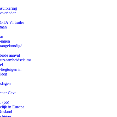
suitkering
 overleden
 GTA VI trailer
maan
ar
binnen
g aangekondigd
bride aanval
duurzaamheidsclaims
el
iegtuigen in
 leeg
tslagen
rtner Ceva
. (66)
lijk in Europa
Rusland
ichigan