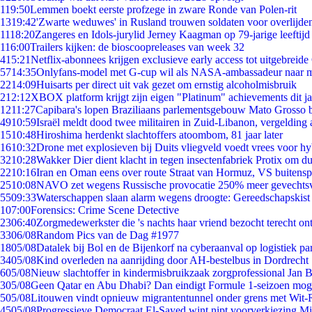
1
19:50
Lemmen boekt eerste profzege in zware Ronde van Polen-rit
13
19:42
'Zwarte weduwes' in Rusland trouwen soldaten voor overlijden
11
18:20
Zangeres en Idols-jurylid Jerney Kaagman op 79-jarige leeftijd
1
16:00
Trailers kijken: de bioscoopreleases van week 32
4
15:21
Netflix-abonnees krijgen exclusieve early access tot uitgebreide
57
14:35
Onlyfans-model met G-cup wil als NASA-ambassadeur naar 
22
14:09
Huisarts per direct uit vak gezet om ernstig alcoholmisbruik
2
12:12
XBOX platform krijgt zijn eigen "Platinum" achievements dit ja
12
11:27
Capibara's lopen Braziliaans parlementsgebouw Mato Grosso 
49
10:59
Israël meldt dood twee militairen in Zuid-Libanon, vergeldin
15
10:48
Hiroshima herdenkt slachtoffers atoombom, 81 jaar later
16
10:32
Drone met explosieven bij Duits vliegveld voedt vrees voor hy
32
10:28
Wakker Dier dient klacht in tegen insectenfabriek Protix om 
22
10:16
Iran en Oman eens over route Straat van Hormuz, VS buitensp
25
10:08
NAVO zet wegens Russische provocatie 250% meer gevechtsvl
55
09:33
Waterschappen slaan alarm wegens droogte: Gereedschapskist
1
07:00
Forensics: Crime Scene Detective
23
06:40
Zorgmedewerkster die 's nachts haar vriend bezocht terecht on
33
06/08
Random Pics van de Dag #1977
18
05/08
Datalek bij Bol en de Bijenkorf na cyberaanval op logistiek pa
34
05/08
Kind overleden na aanrijding door AH-bestelbus in Dordrecht
6
05/08
Nieuw slachtoffer in kindermisbruikzaak zorgprofessional Jan B
3
05/08
Geen Qatar en Abu Dhabi? Dan eindigt Formule 1-seizoen moge
5
05/08
Litouwen vindt opnieuw migrantentunnel onder grens met Wit-
45
05/08
Progressieve Democraat El-Sayed wint nipt voorverkiezing M