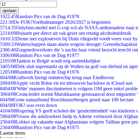
opslaan
19
22:45
Random Pics van de Dag #1978
2
21:30
De FOK!Voetbalmanager 2026/2027 is begonnen
57
14:35
Onlyfans-model met G-cup wil als NASA-ambassadeur naar 
22
14:09
Huisarts per direct uit vak gezet om ernstig alcoholmisbruik
16
10:32
Drone met explosieven bij Duits vliegveld voedt vrees voor hy
55
09:33
Waterschappen slaan alarm wegens droogte: Gereedschapskist
23
06:40
Zorgmedewerkster die 's nachts haar vriend bezocht terecht on
33
06/08
Random Pics van de Dag #1977
21
05/08
Tanken in België wordt nóg aantrekkelijker
34
05/08
Dirk sluit supermarkt op de Wallen na golf van diefstal en agre
12
05/08
Random Pics van de Dag #1976
6
04/08
Kraftwerk brengt ruimteschip terug naar Eindhoven
20
04/08
Apple vecht Britse eis tot inbouwen backdoor in iCloud aan
84
04/08
'Witte' mannen discrimineren is volgens OM geen enkel probl
30
04/08
Ceuta-leider noemt Marokkaanse grensaanval door migranten 
6
04/08
Grote natuurbrand Boschhuizerbergen groeit naar 100 hectare
6
04/08
FOK! was even down
41
04/08
Regering VS geeft scholen die 'genderidentiteit' van kinderen
59
04/08
Vrouw die asielzoekers hielp in Athene vermoord door Afghaa
25
04/08
Lekker op vakantie naar Afghanistan volgens Taliban geen pr
23
04/08
Random Pics van de Dag #1975
Laatste items