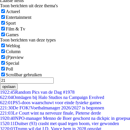
Laatste items
Toon berichten uit deze thema's
Actueel
Entertainment
Sport
Film & Tv
Games
Toon berichten van deze types
Weblog
Column
(P)review
Special
Poll
Scrollbar gebruiken
opslaan
19
22:45
Random Pics van de Dag #1978
6
22:04
Ontslagen bij Halo Studios na Campaign Evolved
6
22:01
PS5-doos waarschuwt voor einde fysieke games
2
21:30
De FOK!Voetbalmanager 2026/2027 is begonnen
2
21:03
Le Court wint na nerveuze finale, Pieterse derde
19
20:40
NPO-manager Menno de Boer geschorst na dickpic in groeps
15
20:11
Duitser (93) crasht met quad tegen boom, vier gewonden
32
20:03
Trump wil dat J.D. Vance hem in 2028 opvolgt