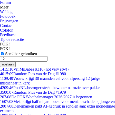
Forum
Meer
Weblog
Fotoboek
Prijsvragen
Contact
Colofon
Feedback
Tip de redactie
FOK!
FOK!
Scrollbar gebruiken
opslaan
14
15:10
VrijMiBabes #316 (not very sfw!)
40
15:09
Random Pics van de Dag #1980
11
09:49
Vrouw krijgt 30 maanden cel voor afpersing 12-jarige
misdienaar in kerk
42
09:46
PostNL-bezorger steekt bewoner na ruzie over pakket
35
00:07
Random Pics van de Dag #1979
2
07/08
De FOK!Voetbalmanager 2026/2027 is begonnen
16
07/08
Meta krijgt half miljard boete voor mentale schade bij jongeren
20
07/08
Denemarken pakt AI-gebruik in scholen aan: extra mondelinge
examens