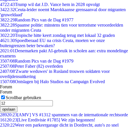
47
22:43
Trump wil dat J.D. Vance hem in 2028 opvolgt
34
22:32
Ceuta-leider noemt Marokkaanse grensaanval door migranten
'gruweldaad'
38
22:29
Random Pics van de Dag #1977
38
22:28
Spaanse politie: minstens tien voor terrorisme veroordeelden
onder migranten Ceuta
30
22:20
Tropische hitte keert zondag terug met lokaal 32 graden
46
21:30
Spoedberaad EU na crisis Ceuta, moeten we onze
buitengrenzen beter bewaken?
20
21:01
Denemarken pakt AI-gebruik in scholen aan: extra mondelinge
examens
35
07/08
Random Pics van de Dag #1979
25
07/08
Peter Faber (82) overleden
24
07/08
'Zwarte weduwes' in Rusland trouwen soldaten voor
overlijdensuitkering
15
07/08
Ontslagen bij Halo Studios na Campaign Evolved
Forum
Forum
Scrollbar gebruiken
opslaan
289
20:23
[AMV] VS #1312 spammers van de internationale rechtsorde
161
20:23
[Live Eredivisie #1785] We zijn begonnen!
23
20:22
Weer een parkeergarage dicht in Dordrecht, auto's zo snel