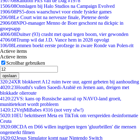
19
07/08
Random Pics van de Dag #1978
15
06/08
Ontslagen bij Halo Studios na Campaign Evolved
19
06/08
PS5-doos waarschuwt voor einde fysieke games
2
06/08
Le Court wint na nerveuze finale, Pieterse derde
29
06/08
NPO-manager Menno de Boer geschorst na dickpic in
groepsapp
40
06/08
Duitser (93) crasht met quad tegen boom, vier gewonden
47
06/08
Trump wil dat J.D. Vance hem in 2028 opvolgt
1
06/08
Lemmen boekt eerste profzege in zware Ronde van Polen-rit
Actieve items
Actieve items
Scrollbar gebruiken
opslaan
3
20:24
XR blokkeert A12 ruim twee uur, agent gebeten bij aanhouding
40
20:23
Houthi's vallen Saoedi-Arabië en Jemen aan, dreigen met
blokkade olieroute
41
20:22
VS: kans op Russische aanval op NAVO-land groeit,
munitietekort wordt probleem
14
20:12
VrijMiBabes #316 (not very sfw!)
50
20:10
EU bekritiseert Meta en TikTok om verspreiden desinformatie
Ceuta
39
20:08
CDA en D66 willen ingrijpen tegen 'gluurbrillen' die mensen
ongemerkt filmen
16
20:02
Jesus Simulator komt naar Nintendo Switch