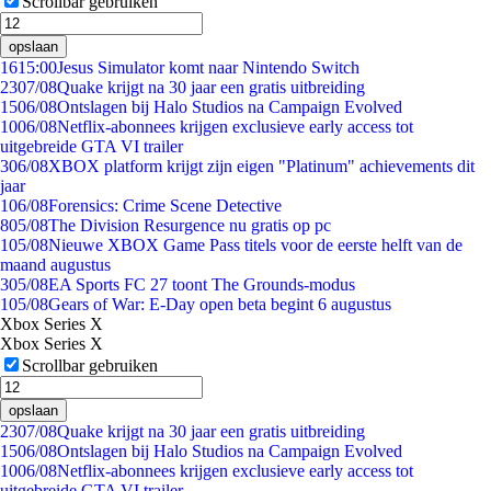
Scrollbar gebruiken
opslaan
16
15:00
Jesus Simulator komt naar Nintendo Switch
23
07/08
Quake krijgt na 30 jaar een gratis uitbreiding
15
06/08
Ontslagen bij Halo Studios na Campaign Evolved
10
06/08
Netflix-abonnees krijgen exclusieve early access tot
uitgebreide GTA VI trailer
3
06/08
XBOX platform krijgt zijn eigen "Platinum" achievements dit
jaar
1
06/08
Forensics: Crime Scene Detective
8
05/08
The Division Resurgence nu gratis op pc
1
05/08
Nieuwe XBOX Game Pass titels voor de eerste helft van de
maand augustus
3
05/08
EA Sports FC 27 toont The Grounds-modus
1
05/08
Gears of War: E-Day open beta begint 6 augustus
Xbox Series X
Xbox Series X
Scrollbar gebruiken
opslaan
23
07/08
Quake krijgt na 30 jaar een gratis uitbreiding
15
06/08
Ontslagen bij Halo Studios na Campaign Evolved
10
06/08
Netflix-abonnees krijgen exclusieve early access tot
uitgebreide GTA VI trailer