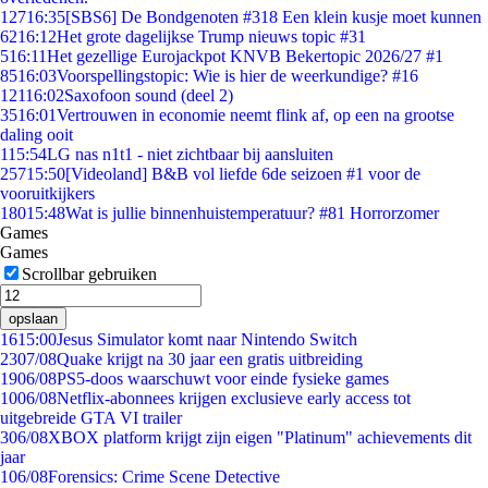
127
16:35
[SBS6] De Bondgenoten #318 Een klein kusje moet kunnen
62
16:12
Het grote dagelijkse Trump nieuws topic #31
5
16:11
Het gezellige Eurojackpot KNVB Bekertopic 2026/27 #1
85
16:03
Voorspellingstopic: Wie is hier de weerkundige? #16
121
16:02
Saxofoon sound (deel 2)
35
16:01
Vertrouwen in economie neemt flink af, op een na grootse
daling ooit
1
15:54
LG nas n1t1 - niet zichtbaar bij aansluiten
257
15:50
[Videoland] B&B vol liefde 6de seizoen #1 voor de
vooruitkijkers
180
15:48
Wat is jullie binnenhuistemperatuur? #81 Horrorzomer
Games
Games
Scrollbar gebruiken
opslaan
16
15:00
Jesus Simulator komt naar Nintendo Switch
23
07/08
Quake krijgt na 30 jaar een gratis uitbreiding
19
06/08
PS5-doos waarschuwt voor einde fysieke games
10
06/08
Netflix-abonnees krijgen exclusieve early access tot
uitgebreide GTA VI trailer
3
06/08
XBOX platform krijgt zijn eigen "Platinum" achievements dit
jaar
1
06/08
Forensics: Crime Scene Detective