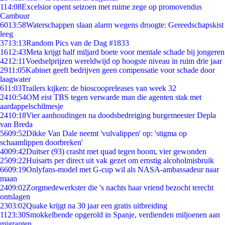
1
14:08
Excelsior opent seizoen met ruime zege op promovendus
Cambuur
60
13:58
Waterschappen slaan alarm wegens droogte: Gereedschapskist
leeg
37
13:13
Random Pics van de Dag #1833
16
12:43
Meta krijgt half miljard boete voor mentale schade bij jongeren
42
12:11
Voedselprijzen wereldwijd op hoogste niveau in ruim drie jaar
29
11:05
Kabinet geeft bedrijven geen compensatie voor schade door
laagwater
6
11:03
Trailers kijken: de bioscoopreleases van week 32
24
10:54
OM eist TBS tegen verwarde man die agenten stak met
aardappelschilmesje
24
10:18
Vier aanhoudingen na doodsbedreiging burgemeester Depla
van Breda
56
09:52
Dikke Van Dale neemt 'vulvalippen' op: 'stigma op
schaamlippen doorbreken'
40
09:42
Duitser (93) crasht met quad tegen boom, vier gewonden
25
09:22
Huisarts per direct uit vak gezet om ernstig alcoholmisbruik
66
09:19
Onlyfans-model met G-cup wil als NASA-ambassadeur naar
maan
24
09:02
Zorgmedewerkster die 's nachts haar vriend bezocht terecht
ontslagen
23
03:02
Quake krijgt na 30 jaar een gratis uitbreiding
11
23:30
Smokkelbende opgerold in Spanje, verdienden miljoenen aan
migranten