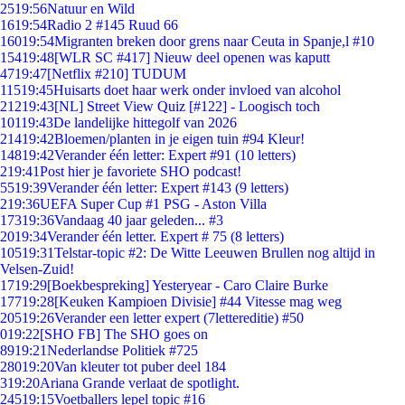
25
19:56
Natuur en Wild
16
19:54
Radio 2 #145 Ruud 66
160
19:54
Migranten breken door grens naar Ceuta in Spanje,l #10
154
19:48
[WLR SC #417] Nieuw deel openen was kaputt
47
19:47
[Netflix #210] TUDUM
115
19:45
Huisarts doet haar werk onder invloed van alcohol
212
19:43
[NL] Street View Quiz [#122] - Loogisch toch
101
19:43
De landelijke hittegolf van 2026
214
19:42
Bloemen/planten in je eigen tuin #94 Kleur!
148
19:42
Verander één letter: Expert #91 (10 letters)
2
19:41
Post hier je favoriete SHO podcast!
55
19:39
Verander één letter: Expert #143 (9 letters)
2
19:36
UEFA Super Cup #1 PSG - Aston Villa
173
19:36
Vandaag 40 jaar geleden... #3
20
19:34
Verander één letter. Expert # 75 (8 letters)
105
19:31
Telstar-topic #2: De Witte Leeuwen Brullen nog altijd in
Velsen-Zuid!
17
19:29
[Boekbespreking] Yesteryear - Caro Claire Burke
177
19:28
[Keuken Kampioen Divisie] #44 Vitesse mag weg
205
19:26
Verander een letter expert (7lettereditie) #50
0
19:22
[SHO FB] The SHO goes on
89
19:21
Nederlandse Politiek #725
280
19:20
Van kleuter tot puber deel 184
3
19:20
Ariana Grande verlaat de spotlight.
245
19:15
Voetballers lepel topic #16