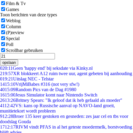
Film & Tv
Games
Toon berichten van deze types
Weblog
Column
(P)review
Special
Poll
Scrollbar gebruiken
opslaan
0
20:11
Geen 'happy end' bij seksdate via Kinky.nl
2
19:57
XR blokkeert A12 ruim twee uur, agent gebeten bij aanhouding
0
19:21
Uitslag NEC - Telstar
14
15:10
VrijMiBabes #316 (not very sfw!)
40
15:09
Random Pics van de Dag #1980
16
15:00
Jesus Simulator komt naar Nintendo Switch
26
13:26
Britney Spears: "Ik geloof dat ik heb gefaald als moeder"
41
12:42
VS: kans op Russische aanval op NAVO-land groeit,
munitietekort wordt probleem
9
12:28
Broer 135 keer gestoken en gesneden: zes jaar cel en tbs voor
doodslag Gouda
17
12:17
RIVM vindt PFAS in al het geteste moedermelk, borstvoeding
blijft advies