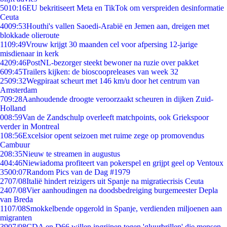
50
10:16
EU bekritiseert Meta en TikTok om verspreiden desinformatie
Ceuta
40
09:53
Houthi's vallen Saoedi-Arabië en Jemen aan, dreigen met
blokkade olieroute
11
09:49
Vrouw krijgt 30 maanden cel voor afpersing 12-jarige
misdienaar in kerk
42
09:46
PostNL-bezorger steekt bewoner na ruzie over pakket
6
09:45
Trailers kijken: de bioscoopreleases van week 32
25
09:32
Wegpiraat scheurt met 146 km/u door het centrum van
Amsterdam
7
09:28
Aanhoudende droogte veroorzaakt scheuren in dijken Zuid-
Holland
0
08:59
Van de Zandschulp overleeft matchpoints, ook Griekspoor
verder in Montreal
1
08:56
Excelsior opent seizoen met ruime zege op promovendus
Cambuur
2
08:35
Nieuw te streamen in augustus
4
04:46
Niewiadoma profiteert van pokerspel en grijpt geel op Ventoux
35
00:07
Random Pics van de Dag #1979
27
07/08
Italië hindert reizigers uit Spanje na migratiecrisis Ceuta
24
07/08
Vier aanhoudingen na doodsbedreiging burgemeester Depla
van Breda
11
07/08
Smokkelbende opgerold in Spanje, verdienden miljoenen aan
migranten
39
07/08
CDA en D66 willen ingrijpen tegen 'gluurbrillen' die mensen