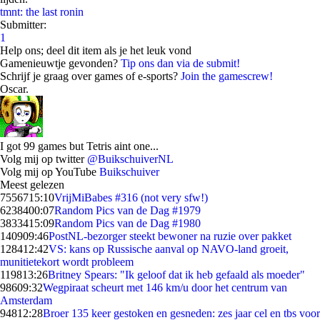
tmnt: the last ronin
Submitter:
1
Help ons; deel dit item als je het leuk vond
Gamenieuwtje gevonden?
Tip ons dan via de submit!
Schrijf je graag over games of e-sports?
Join the gamescrew!
Oscar.
I got 99 games but Tetris aint one...
Volg mij op twitter
@BuikschuiverNL
Volg mij op YouTube
Buikschuiver
Meest gelezen
75567
15:10
VrijMiBabes #316 (not very sfw!)
62384
00:07
Random Pics van de Dag #1979
38334
15:09
Random Pics van de Dag #1980
1409
09:46
PostNL-bezorger steekt bewoner na ruzie over pakket
1284
12:42
VS: kans op Russische aanval op NAVO-land groeit,
munitietekort wordt probleem
1198
13:26
Britney Spears: "Ik geloof dat ik heb gefaald als moeder"
986
09:32
Wegpiraat scheurt met 146 km/u door het centrum van
Amsterdam
948
12:28
Broer 135 keer gestoken en gesneden: zes jaar cel en tbs voor