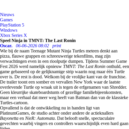
Nieuws
Games
PlayStation 5
Windows
Xbox Series X
Speel Ninja in TMNT: The Last Ronin
Oscar.
06-06-2026 08:02
print
Wie bij de naam Teenage Mutant Ninja Turtles meteen denkt aan
pizza, flauwe grappen en schreeuwerige tekenfilms, mag zijn
verwachtingen even in een rioolputje dumpen. Tijdens Summer Game
Fest 2026 werd namelijk opnieuw
TMNT: The Last Ronin
onthuld, een
game gebaseerd op de gelijknamige strip waarin nog maar één Turtle
over is. De rest is dood. Welkom bij de vrolijke kant van de franchise.
De trailer toont een somber en vervallen New York waar de laatste
overlevende Turtle op wraak uit is tegen de erfgenamen van Shredder.
Geen kleurrijke skateboardstunts of gezellige familiebijeenkomsten,
maar een verhaal dat meer weg heeft van Batman dan van de klassieke
Turtles-cartoon.
Opvallend is dat de ontwikkeling nu in handen ligt van
PlatinumGames, de studio achter onder andere de actieknallers
Bayonetta
en
NieR: Automata
. Dat belooft snelle, spectaculaire
gevechten waarbij vingers en controllers waarschijnlijk even hard gaan
lijden.