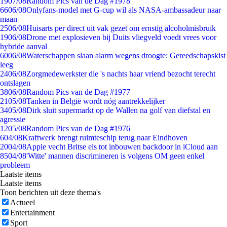
19
07/08
Random Pics van de Dag #1978
66
06/08
Onlyfans-model met G-cup wil als NASA-ambassadeur naar
maan
25
06/08
Huisarts per direct uit vak gezet om ernstig alcoholmisbruik
19
06/08
Drone met explosieven bij Duits vliegveld voedt vrees voor
hybride aanval
60
06/08
Waterschappen slaan alarm wegens droogte: Gereedschapskist
leeg
24
06/08
Zorgmedewerkster die 's nachts haar vriend bezocht terecht
ontslagen
38
06/08
Random Pics van de Dag #1977
21
05/08
Tanken in België wordt nóg aantrekkelijker
34
05/08
Dirk sluit supermarkt op de Wallen na golf van diefstal en
agressie
12
05/08
Random Pics van de Dag #1976
6
04/08
Kraftwerk brengt ruimteschip terug naar Eindhoven
20
04/08
Apple vecht Britse eis tot inbouwen backdoor in iCloud aan
85
04/08
'Witte' mannen discrimineren is volgens OM geen enkel
probleem
Laatste items
Laatste items
Toon berichten uit deze thema's
Actueel
Entertainment
Sport