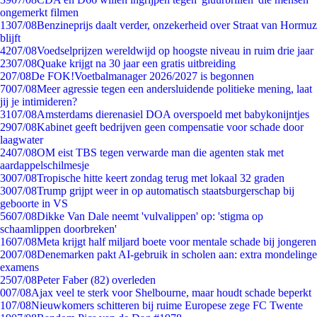
ongemerkt filmen
13
07/08
Benzineprijs daalt verder, onzekerheid over Straat van Hormuz
blijft
42
07/08
Voedselprijzen wereldwijd op hoogste niveau in ruim drie jaar
23
07/08
Quake krijgt na 30 jaar een gratis uitbreiding
2
07/08
De FOK!Voetbalmanager 2026/2027 is begonnen
70
07/08
Meer agressie tegen een andersluidende politieke mening, laat
jij je intimideren?
31
07/08
Amsterdams dierenasiel DOA overspoeld met babykonijntjes
29
07/08
Kabinet geeft bedrijven geen compensatie voor schade door
laagwater
24
07/08
OM eist TBS tegen verwarde man die agenten stak met
aardappelschilmesje
30
07/08
Tropische hitte keert zondag terug met lokaal 32 graden
30
07/08
Trump grijpt weer in op automatisch staatsburgerschap bij
geboorte in VS
56
07/08
Dikke Van Dale neemt 'vulvalippen' op: 'stigma op
schaamlippen doorbreken'
16
07/08
Meta krijgt half miljard boete voor mentale schade bij jongeren
20
07/08
Denemarken pakt AI-gebruik in scholen aan: extra mondelinge
examens
25
07/08
Peter Faber (82) overleden
0
07/08
Ajax veel te sterk voor Shelbourne, maar houdt schade beperkt
1
07/08
Nieuwkomers schitteren bij ruime Europese zege FC Twente