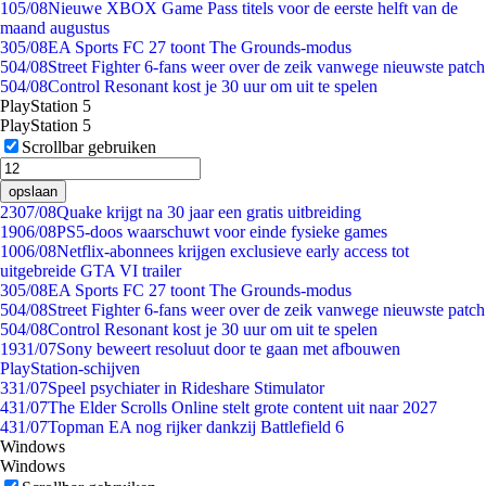
1
05/08
Nieuwe XBOX Game Pass titels voor de eerste helft van de
maand augustus
3
05/08
EA Sports FC 27 toont The Grounds-modus
5
04/08
Street Fighter 6-fans weer over de zeik vanwege nieuwste patch
5
04/08
Control Resonant kost je 30 uur om uit te spelen
PlayStation 5
PlayStation 5
Scrollbar gebruiken
opslaan
23
07/08
Quake krijgt na 30 jaar een gratis uitbreiding
19
06/08
PS5-doos waarschuwt voor einde fysieke games
10
06/08
Netflix-abonnees krijgen exclusieve early access tot
uitgebreide GTA VI trailer
3
05/08
EA Sports FC 27 toont The Grounds-modus
5
04/08
Street Fighter 6-fans weer over de zeik vanwege nieuwste patch
5
04/08
Control Resonant kost je 30 uur om uit te spelen
19
31/07
Sony beweert resoluut door te gaan met afbouwen
PlayStation-schijven
3
31/07
Speel psychiater in Rideshare Stimulator
4
31/07
The Elder Scrolls Online stelt grote content uit naar 2027
4
31/07
Topman EA nog rijker dankzij Battlefield 6
Windows
Windows