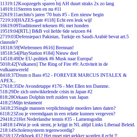
113
19:12
Koopzegels sparen bij AH duurt straks 2x zo lang
149
19:11
Sterren toen en nu #11
226
19:11
archito's jaren '70 huis #5 - Een nieuw begin
72
19:10
[HAZES-gate #118] Echt een leuk wijf
166
19:09
Traditioneel tekenen #6; met honden
195
19:04
[RTL] B&B vol liefde 6de seizoen #4
27
19:03
Defensiepact Pakistan, Turkije en Saudi-Arabië bevat art.5
clausule?
183
18:59
[Wielrennen #616] Brennan!
185
18:54
[PlayStation #184] Nieuw deel
145
18:49
De EU-politiek #6 Musk naar Europa!
50
18:42
[Vulkanen] The Ring of Fire #9: Activiteit in de
vulkaanwereld
84
18:37
Drum n Bass #52 - FOREVER MARCUS INTALEX &
APEX..
276
18:35
De Avondetappe #176 - Met Ellen ten Damme.
5
18:29
De zich ontwikkelende crisis in Japan #2
8
18:28
Orkaan Dolphin treft zuiden van Japan
4
18:25
Mijn testament
34
18:23
Single mannen verplichtsingle moeders laten daten?
61
18:23
Zou je vreemdgaan in een relatie kunnen vergeven?
294
18:21
Het Nederlandse tennis #35 - Lamensgodin
148
18:14
Wat je ook stemt, je krijgt in NL altijd Links Liberaal Beleid.
2
18:14
Scholensysteem tegenwoordig?
62
18:12
Zeikhoek #12 Het moet niet gekker worden # echt !!