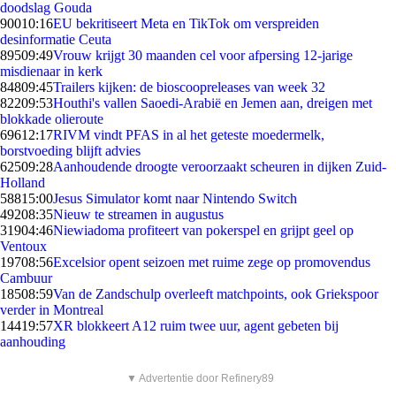
doodslag Gouda
900
10:16
EU bekritiseert Meta en TikTok om verspreiden
desinformatie Ceuta
895
09:49
Vrouw krijgt 30 maanden cel voor afpersing 12-jarige
misdienaar in kerk
848
09:45
Trailers kijken: de bioscoopreleases van week 32
822
09:53
Houthi's vallen Saoedi-Arabië en Jemen aan, dreigen met
blokkade olieroute
696
12:17
RIVM vindt PFAS in al het geteste moedermelk,
borstvoeding blijft advies
625
09:28
Aanhoudende droogte veroorzaakt scheuren in dijken Zuid-
Holland
588
15:00
Jesus Simulator komt naar Nintendo Switch
492
08:35
Nieuw te streamen in augustus
319
04:46
Niewiadoma profiteert van pokerspel en grijpt geel op
Ventoux
197
08:56
Excelsior opent seizoen met ruime zege op promovendus
Cambuur
185
08:59
Van de Zandschulp overleeft matchpoints, ook Griekspoor
verder in Montreal
144
19:57
XR blokkeert A12 ruim twee uur, agent gebeten bij
aanhouding
▼ Advertentie door Refinery89