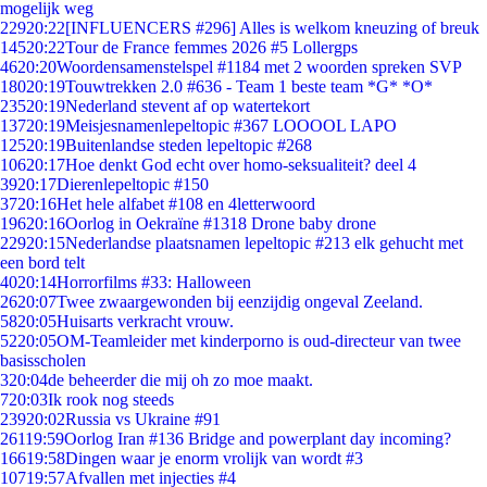
mogelijk weg
229
20:22
[INFLUENCERS #296] Alles is welkom kneuzing of breuk
145
20:22
Tour de France femmes 2026 #5 Lollergps
46
20:20
Woordensamenstelspel #1184 met 2 woorden spreken SVP
180
20:19
Touwtrekken 2.0 #636 - Team 1 beste team *G* *O*
235
20:19
Nederland stevent af op watertekort
137
20:19
Meisjesnamenlepeltopic #367 LOOOOL LAPO
125
20:19
Buitenlandse steden lepeltopic #268
106
20:17
Hoe denkt God echt over homo-seksualiteit? deel 4
39
20:17
Dierenlepeltopic #150
37
20:16
Het hele alfabet #108 en 4letterwoord
196
20:16
Oorlog in Oekraïne #1318 Drone baby drone
229
20:15
Nederlandse plaatsnamen lepeltopic #213 elk gehucht met
een bord telt
40
20:14
Horrorfilms #33: Halloween
26
20:07
Twee zwaargewonden bij eenzijdig ongeval Zeeland.
58
20:05
Huisarts verkracht vrouw.
52
20:05
OM-Teamleider met kinderporno is oud-directeur van twee
basisscholen
3
20:04
de beheerder die mij oh zo moe maakt.
7
20:03
Ik rook nog steeds
239
20:02
Russia vs Ukraine #91
261
19:59
Oorlog Iran #136 Bridge and powerplant day incoming?
166
19:58
Dingen waar je enorm vrolijk van wordt #3
107
19:57
Afvallen met injecties #4