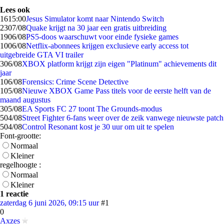
Lees ook
16
15:00
Jesus Simulator komt naar Nintendo Switch
23
07/08
Quake krijgt na 30 jaar een gratis uitbreiding
19
06/08
PS5-doos waarschuwt voor einde fysieke games
10
06/08
Netflix-abonnees krijgen exclusieve early access tot
uitgebreide GTA VI trailer
3
06/08
XBOX platform krijgt zijn eigen "Platinum" achievements dit
jaar
1
06/08
Forensics: Crime Scene Detective
1
05/08
Nieuwe XBOX Game Pass titels voor de eerste helft van de
maand augustus
3
05/08
EA Sports FC 27 toont The Grounds-modus
5
04/08
Street Fighter 6-fans weer over de zeik vanwege nieuwste patch
5
04/08
Control Resonant kost je 30 uur om uit te spelen
Font-grootte:
Normaal
Kleiner
regelhoogte :
Normaal
Kleiner
1 reactie
zaterdag 6 juni 2026, 09:15 uur
#1
0
Axzes