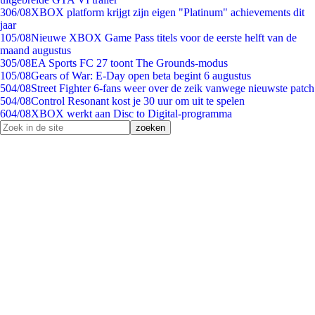
3
06/08
XBOX platform krijgt zijn eigen "Platinum" achievements dit
jaar
1
05/08
Nieuwe XBOX Game Pass titels voor de eerste helft van de
maand augustus
3
05/08
EA Sports FC 27 toont The Grounds-modus
1
05/08
Gears of War: E-Day open beta begint 6 augustus
5
04/08
Street Fighter 6-fans weer over de zeik vanwege nieuwste patch
5
04/08
Control Resonant kost je 30 uur om uit te spelen
6
04/08
XBOX werkt aan Disc to Digital-programma