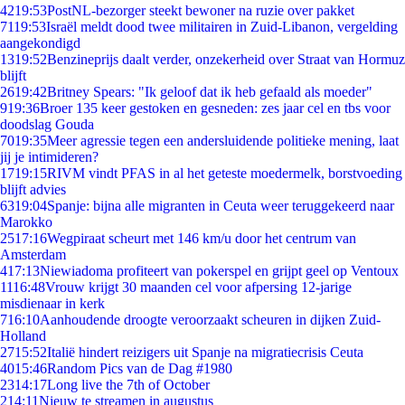
42
19:53
PostNL-bezorger steekt bewoner na ruzie over pakket
71
19:53
Israël meldt dood twee militairen in Zuid-Libanon, vergelding
aangekondigd
13
19:52
Benzineprijs daalt verder, onzekerheid over Straat van Hormuz
blijft
26
19:42
Britney Spears: "Ik geloof dat ik heb gefaald als moeder"
9
19:36
Broer 135 keer gestoken en gesneden: zes jaar cel en tbs voor
doodslag Gouda
70
19:35
Meer agressie tegen een andersluidende politieke mening, laat
jij je intimideren?
17
19:15
RIVM vindt PFAS in al het geteste moedermelk, borstvoeding
blijft advies
63
19:04
Spanje: bijna alle migranten in Ceuta weer teruggekeerd naar
Marokko
25
17:16
Wegpiraat scheurt met 146 km/u door het centrum van
Amsterdam
4
17:13
Niewiadoma profiteert van pokerspel en grijpt geel op Ventoux
11
16:48
Vrouw krijgt 30 maanden cel voor afpersing 12-jarige
misdienaar in kerk
7
16:10
Aanhoudende droogte veroorzaakt scheuren in dijken Zuid-
Holland
27
15:52
Italië hindert reizigers uit Spanje na migratiecrisis Ceuta
40
15:46
Random Pics van de Dag #1980
23
14:17
Long live the 7th of October
2
14:11
Nieuw te streamen in augustus