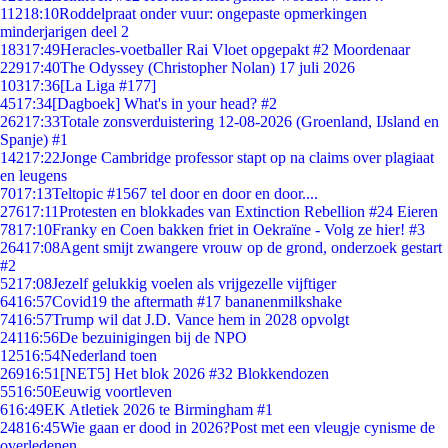
112
18:10
Roddelpraat onder vuur: ongepaste opmerkingen
minderjarigen deel 2
183
17:49
Heracles-voetballer Rai Vloet opgepakt #2 Moordenaar
229
17:40
The Odyssey (Christopher Nolan) 17 juli 2026
103
17:36
[La Liga #177]
45
17:34
[Dagboek] What's in your head? #2
262
17:33
Totale zonsverduistering 12-08-2026 (Groenland, IJsland en
Spanje) #1
142
17:22
Jonge Cambridge professor stapt op na claims over plagiaat
en leugens
70
17:13
Teltopic #1567 tel door en door en door....
276
17:11
Protesten en blokkades van Extinction Rebellion #24 Eieren
78
17:10
Franky en Coen bakken friet in Oekraïne - Volg ze hier! #3
264
17:08
Agent smijt zwangere vrouw op de grond, onderzoek gestart
#2
52
17:08
Jezelf gelukkig voelen als vrijgezelle vijftiger
64
16:57
Covid19 the aftermath #17 bananenmilkshake
74
16:57
Trump wil dat J.D. Vance hem in 2028 opvolgt
241
16:56
De bezuinigingen bij de NPO
125
16:54
Nederland toen
269
16:51
[NET5] Het blok 2026 #32 Blokkendozen
55
16:50
Eeuwig voortleven
6
16:49
EK Atletiek 2026 te Birmingham #1
248
16:45
Wie gaan er dood in 2026?Post met een vleugje cynisme de
overledenen.