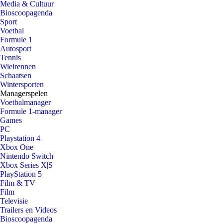
Media & Cultuur
Bioscoopagenda
Sport
Voetbal
Formule 1
Autosport
Tennis
Wielrennen
Schaatsen
Wintersporten
Managerspelen
Voetbalmanager
Formule 1-manager
Games
PC
Playstation 4
Xbox One
Nintendo Switch
Xbox Series X|S
PlayStation 5
Film & TV
Film
Televisie
Trailers en Videos
Bioscoopagenda