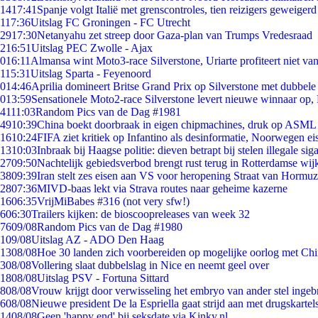
14
17:41
Spanje volgt Italië met grenscontroles, tien reizigers geweigerd
1
17:36
Uitslag FC Groningen - FC Utrecht
29
17:30
Netanyahu zet streep door Gaza-plan van Trumps Vredesraad
2
16:51
Uitslag PEC Zwolle - Ajax
0
16:11
Almansa wint Moto3-race Silverstone, Uriarte profiteert niet v
1
15:31
Uitslag Sparta - Feyenoord
0
14:46
Aprilia domineert Britse Grand Prix op Silverstone met dubbele
0
13:59
Sensationele Moto2-race Silverstone levert nieuwe winnaar op,
41
11:03
Random Pics van de Dag #1981
49
10:39
China boekt doorbraak in eigen chipmachines, druk op ASML 
16
10:24
FIFA ziet kritiek op Infantino als desinformatie, Noorwegen eis
13
10:03
Inbraak bij Haagse politie: dieven betrapt bij stelen illegale sig
27
09:50
Nachtelijk gebiedsverbod brengt rust terug in Rotterdamse wij
38
09:39
Iran stelt zes eisen aan VS voor heropening Straat van Hormuz
28
07:36
MIVD-baas lekt via Strava routes naar geheime kazerne
16
06:35
VrijMiBabes #316 (not very sfw!)
6
06:30
Trailers kijken: de bioscoopreleases van week 32
76
09/08
Random Pics van de Dag #1980
1
09/08
Uitslag AZ - ADO Den Haag
13
08/08
Hoe 30 landen zich voorbereiden op mogelijke oorlog met Ch
3
08/08
Vollering slaat dubbelslag in Nice en neemt geel over
18
08/08
Uitslag PSV - Fortuna Sittard
8
08/08
Vrouw krijgt door verwisseling het embryo van ander stel ingeb
6
08/08
Nieuwe president De la Espriella gaat strijd aan met drugskarte
14
08/08
Geen 'happy end' bij seksdate via Kinky.nl