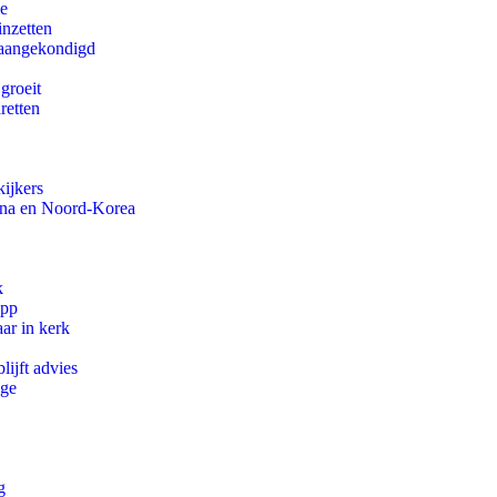
ie
inzetten
g aangekondigd
groeit
aretten
ijkers
ina en Noord-Korea
k
app
ar in kerk
ijft advies
ege
g