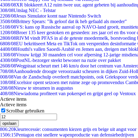
43
08/08
XR blokkeert A12 ruim twee uur, agent gebeten bij aanhoudin
3
08/08
Uitslag NEC - Telstar
22
08/08
Jesus Simulator komt naar Nintendo Switch
35
08/08
Britney Spears: "Ik geloof dat ik heb gefaald als moeder"
51
08/08
VS: kans op Russische aanval op NAVO-land groeit, munitiet
12
08/08
Broer 135 keer gestoken en gesneden: zes jaar cel en tbs voo
28
08/08
RIVM vindt PFAS in al de geteste moedermelk, borstvoeding bl
68
08/08
EU bekritiseert Meta en TikTok om verspreiden desinformatie
44
08/08
Houthi's vallen Saoedi-Arabië en Jemen aan, dreigen met blok
13
08/08
Vrouw krijgt 30 maanden cel voor afpersing 12-jarige misdiena
43
08/08
PostNL-bezorger steekt bewoner na ruzie over pakket
26
08/08
Wegpiraat scheurt met 146 km/u door het centrum van Amste
7
08/08
Aanhoudende droogte veroorzaakt scheuren in dijken Zuid-Hol
0
08/08
Van de Zandschulp overleeft matchpoints, ook Griekspoor verde
1
08/08
Excelsior opent seizoen met ruime zege op promovendus Camb
2
08/08
Nieuw te streamen in augustus
4
08/08
Niewiadoma profiteert van pokerspel en grijpt geel op Ventoux
Actieve items
Actieve items
Scrollbar gebruiken
opslaan
8
06:20
Kleurrecessie: consumenten kiezen grijs en beige uit angst voor
15
06:15
Pentagon eist snellere wapenproductie van defensiebedrijven