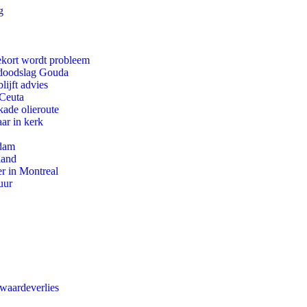
g
ekort wordt probleem
r doodslag Gouda
ijft advies
 Ceuta
kade olieroute
ar in kerk
rdam
land
r in Montreal
uur
 waardeverlies