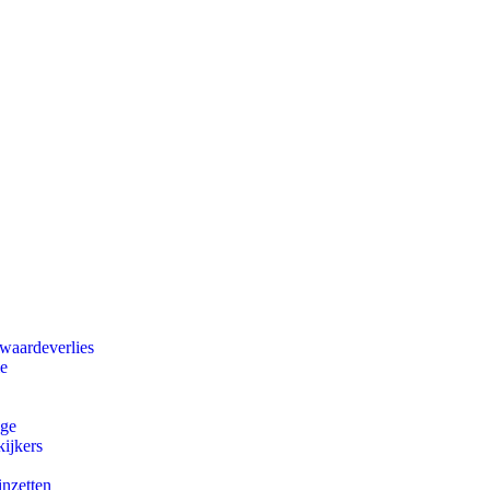
 waardeverlies
ie
ege
ijkers
inzetten