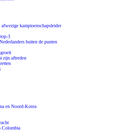
an afwezige kampioenschapsleider
 top-3
 Nederlanders buiten de punten
groeit
t zijn aftreden
aretten
k
ina en Noord-Korea
racht
ls Colombia