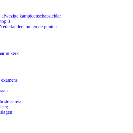
an afwezige kampioenschapsleider
 top-3
 Nederlanders buiten de punten
ar in kerk
e examens
maan
bride aanval
 leeg
tslagen