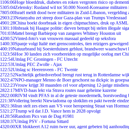
11
06:06
Hoge bloeddruk, diabetes en roken vergroten risico op dement
53
05:04
Zelensky: Rusland wil tot 50.000 Noord-Koreaanse militairen 
78
05:00
Israël meldt dood twee militairen in Zuid-Libanon, vergeldin
29
03:23
Netanyahu zet streep door Gaza-plan van Trumps Vredesraad
49
01:28
China boekt doorbraak in eigen chipmachines, druk op ASML 
13
01:10
Inbraak bij Haagse politie: dieven betrapt bij stelen illegale sig
7
01:03
Mattel brengt Barbiepop van zangeres Whitney Houston uit
42
00:52
Vinted-foto's van vrouwen massaal gedeeld op seksfora
14
00:30
Spanje volgt Italië met grenscontroles, tien reizigers geweigerd
4
00:19
Natuurbrand bij Soesterduinen geblust, brandweer waarschuwt k
13
23:56
Hoe 30 landen zich voorbereiden op mogelijke oorlog met Ch
1
22:54
Uitslag FC Groningen - FC Utrecht
2
22:53
Uitslag PEC Zwolle - Ajax
1
22:52
Uitslag sc Heerenveen - FC Twente
27
22:52
Nachtelijk gebiedsverbod brengt rust terug in Rotterdamse wij
30
22:47
NPO-manager Menno de Boer geschorst na dickpic in groeps
13
22:23
Vrouw krijgt 30 maanden cel voor afpersing 12-jarige misdiena
28
22:17
MIVD-baas lekt via Strava routes naar geheime kazerne
28
22:00
RIVM vindt PFAS in al de geteste moedermelk, borstvoeding bl
2
21:38
Vollering breekt Niewiadoma op slotklim en pakt tweede eindz
38
21:36
Iran stelt zes eisen aan VS voor heropening Straat van Hormuz
53
21:27
Trump wil dat J.D. Vance hem in 2028 opvolgt
41
20:56
Random Pics van de Dag #1981
18
20:37
Uitslag PSV - Fortuna Sittard
43
20:00
XR blokkeert A12 ruim twee uur, agent gebeten bij aanhoudin