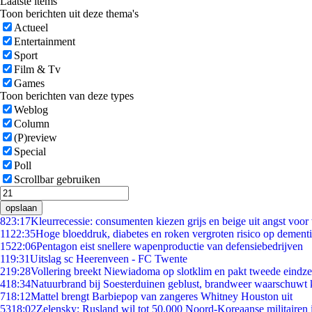
Laatste items
Toon berichten uit deze thema's
Actueel
Entertainment
Sport
Film & Tv
Games
Toon berichten van deze types
Weblog
Column
(P)review
Special
Poll
Scrollbar gebruiken
opslaan
8
23:17
Kleurrecessie: consumenten kiezen grijs en beige uit angst voor
11
22:35
Hoge bloeddruk, diabetes en roken vergroten risico op dement
15
22:06
Pentagon eist snellere wapenproductie van defensiebedrijven
1
19:31
Uitslag sc Heerenveen - FC Twente
2
19:28
Vollering breekt Niewiadoma op slotklim en pakt tweede eindz
4
18:34
Natuurbrand bij Soesterduinen geblust, brandweer waarschuwt k
7
18:12
Mattel brengt Barbiepop van zangeres Whitney Houston uit
53
18:02
Zelensky: Rusland wil tot 50.000 Noord-Koreaanse militairen 