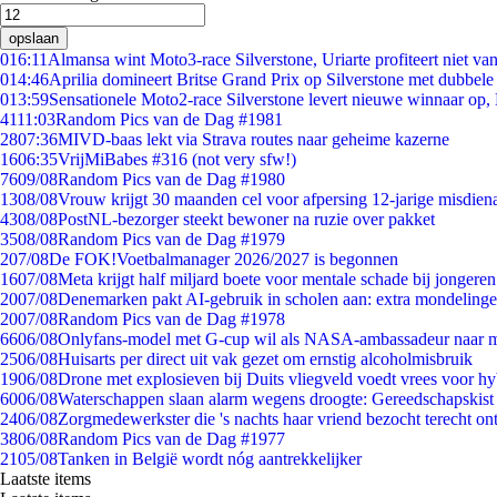
opslaan
0
16:11
Almansa wint Moto3-race Silverstone, Uriarte profiteert niet v
0
14:46
Aprilia domineert Britse Grand Prix op Silverstone met dubbele
0
13:59
Sensationele Moto2-race Silverstone levert nieuwe winnaar op,
41
11:03
Random Pics van de Dag #1981
28
07:36
MIVD-baas lekt via Strava routes naar geheime kazerne
16
06:35
VrijMiBabes #316 (not very sfw!)
76
09/08
Random Pics van de Dag #1980
13
08/08
Vrouw krijgt 30 maanden cel voor afpersing 12-jarige misdiena
43
08/08
PostNL-bezorger steekt bewoner na ruzie over pakket
35
08/08
Random Pics van de Dag #1979
2
07/08
De FOK!Voetbalmanager 2026/2027 is begonnen
16
07/08
Meta krijgt half miljard boete voor mentale schade bij jongeren
20
07/08
Denemarken pakt AI-gebruik in scholen aan: extra mondeling
20
07/08
Random Pics van de Dag #1978
66
06/08
Onlyfans-model met G-cup wil als NASA-ambassadeur naar 
25
06/08
Huisarts per direct uit vak gezet om ernstig alcoholmisbruik
19
06/08
Drone met explosieven bij Duits vliegveld voedt vrees voor hy
60
06/08
Waterschappen slaan alarm wegens droogte: Gereedschapskist
24
06/08
Zorgmedewerkster die 's nachts haar vriend bezocht terecht on
38
06/08
Random Pics van de Dag #1977
21
05/08
Tanken in België wordt nóg aantrekkelijker
Laatste items