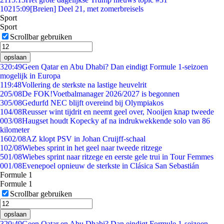
102
15:09
[Breien] Deel 21, met zomerbreisels
Sport
Sport
Scrollbar gebruiken
opslaan
3
20:49
Geen Qatar en Abu Dhabi? Dan eindigt Formule 1-seizoen
mogelijk in Europa
1
19:48
Vollering de sterkste na lastige heuvelrit
2
05/08
De FOK!Voetbalmanager 2026/2027 is begonnen
3
05/08
Gedurfd NEC blijft overeind bij Olympiakos
1
04/08
Reusser wint tijdrit en neemt geel over, Nooijen knap tweede
0
03/08
Haugset houdt Kopecky af na indrukwekkende solo van 86
kilometer
16
02/08
AZ klopt PSV in Johan Cruijff-schaal
1
02/08
Wiebes sprint in het geel naar tweede ritzege
5
01/08
Wiebes sprint naar ritzege en eerste gele trui in Tour Femmes
0
01/08
Evenepoel opnieuw de sterkste in Clásica San Sebastián
Formule 1
Formule 1
Scrollbar gebruiken
opslaan
3
20:49
Geen Qatar en Abu Dhabi? Dan eindigt Formule 1-seizoen