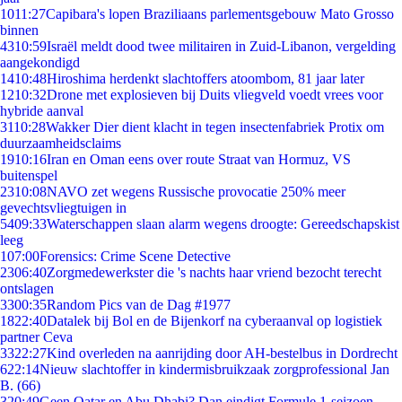
10
11:27
Capibara's lopen Braziliaans parlementsgebouw Mato Grosso
binnen
43
10:59
Israël meldt dood twee militairen in Zuid-Libanon, vergelding
aangekondigd
14
10:48
Hiroshima herdenkt slachtoffers atoombom, 81 jaar later
12
10:32
Drone met explosieven bij Duits vliegveld voedt vrees voor
hybride aanval
31
10:28
Wakker Dier dient klacht in tegen insectenfabriek Protix om
duurzaamheidsclaims
19
10:16
Iran en Oman eens over route Straat van Hormuz, VS
buitenspel
23
10:08
NAVO zet wegens Russische provocatie 250% meer
gevechtsvliegtuigen in
54
09:33
Waterschappen slaan alarm wegens droogte: Gereedschapskist
leeg
1
07:00
Forensics: Crime Scene Detective
23
06:40
Zorgmedewerkster die 's nachts haar vriend bezocht terecht
ontslagen
33
00:35
Random Pics van de Dag #1977
18
22:40
Datalek bij Bol en de Bijenkorf na cyberaanval op logistiek
partner Ceva
33
22:27
Kind overleden na aanrijding door AH-bestelbus in Dordrecht
6
22:14
Nieuw slachtoffer in kindermisbruikzaak zorgprofessional Jan
B. (66)
3
20:49
Geen Qatar en Abu Dhabi? Dan eindigt Formule 1-seizoen