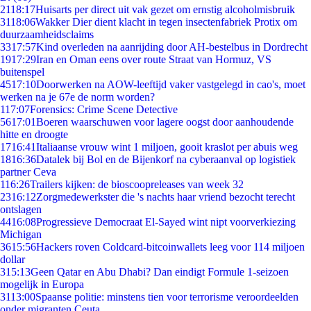
21
18:17
Huisarts per direct uit vak gezet om ernstig alcoholmisbruik
31
18:06
Wakker Dier dient klacht in tegen insectenfabriek Protix om
duurzaamheidsclaims
33
17:57
Kind overleden na aanrijding door AH-bestelbus in Dordrecht
19
17:29
Iran en Oman eens over route Straat van Hormuz, VS
buitenspel
45
17:10
Doorwerken na AOW-leeftijd vaker vastgelegd in cao's, moet
werken na je 67e de norm worden?
1
17:07
Forensics: Crime Scene Detective
56
17:01
Boeren waarschuwen voor lagere oogst door aanhoudende
hitte en droogte
17
16:41
Italiaanse vrouw wint 1 miljoen, gooit kraslot per abuis weg
18
16:36
Datalek bij Bol en de Bijenkorf na cyberaanval op logistiek
partner Ceva
1
16:26
Trailers kijken: de bioscoopreleases van week 32
23
16:12
Zorgmedewerkster die 's nachts haar vriend bezocht terecht
ontslagen
44
16:08
Progressieve Democraat El-Sayed wint nipt voorverkiezing
Michigan
36
15:56
Hackers roven Coldcard-bitcoinwallets leeg voor 114 miljoen
dollar
3
15:13
Geen Qatar en Abu Dhabi? Dan eindigt Formule 1-seizoen
mogelijk in Europa
31
13:00
Spaanse politie: minstens tien voor terrorisme veroordeelden
onder migranten Ceuta