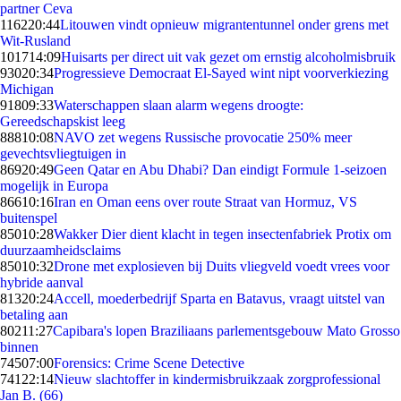
partner Ceva
1162
20:44
Litouwen vindt opnieuw migrantentunnel onder grens met
Wit-Rusland
1017
14:09
Huisarts per direct uit vak gezet om ernstig alcoholmisbruik
930
20:34
Progressieve Democraat El-Sayed wint nipt voorverkiezing
Michigan
918
09:33
Waterschappen slaan alarm wegens droogte:
Gereedschapskist leeg
888
10:08
NAVO zet wegens Russische provocatie 250% meer
gevechtsvliegtuigen in
869
20:49
Geen Qatar en Abu Dhabi? Dan eindigt Formule 1-seizoen
mogelijk in Europa
866
10:16
Iran en Oman eens over route Straat van Hormuz, VS
buitenspel
850
10:28
Wakker Dier dient klacht in tegen insectenfabriek Protix om
duurzaamheidsclaims
850
10:32
Drone met explosieven bij Duits vliegveld voedt vrees voor
hybride aanval
813
20:24
Accell, moederbedrijf Sparta en Batavus, vraagt uitstel van
betaling aan
802
11:27
Capibara's lopen Braziliaans parlementsgebouw Mato Grosso
binnen
745
07:00
Forensics: Crime Scene Detective
741
22:14
Nieuw slachtoffer in kindermisbruikzaak zorgprofessional
Jan B. (66)