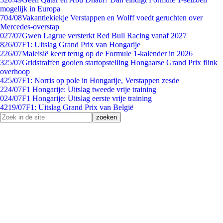
mogelijk in Europa
7
04/08
Vakantiekiekje Verstappen en Wolff voedt geruchten over
Mercedes-overstap
0
27/07
Gwen Lagrue versterkt Red Bull Racing vanaf 2027
8
26/07
F1: Uitslag Grand Prix van Hongarije
2
26/07
Maleisië keert terug op de Formule 1-kalender in 2026
3
25/07
Gridstraffen gooien startopstelling Hongaarse Grand Prix flink
overhoop
4
25/07
F1: Norris op pole in Hongarije, Verstappen zesde
2
24/07
F1 Hongarije: Uitslag tweede vrije training
0
24/07
F1 Hongarije: Uitslag eerste vrije training
42
19/07
F1: Uitslag Grand Prix van België