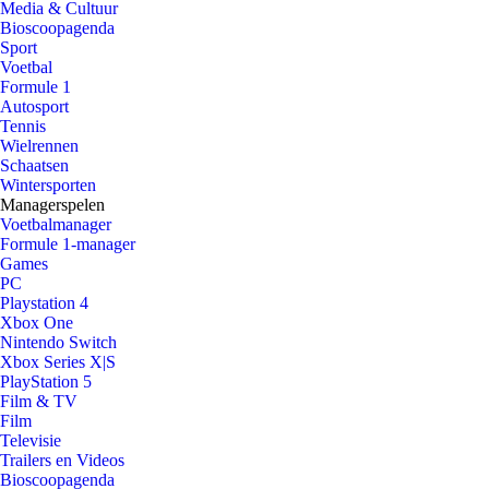
Media & Cultuur
Bioscoopagenda
Sport
Voetbal
Formule 1
Autosport
Tennis
Wielrennen
Schaatsen
Wintersporten
Managerspelen
Voetbalmanager
Formule 1-manager
Games
PC
Playstation 4
Xbox One
Nintendo Switch
Xbox Series X|S
PlayStation 5
Film & TV
Film
Televisie
Trailers en Videos
Bioscoopagenda