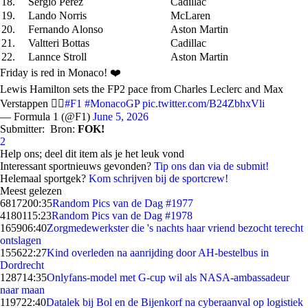
18.
Sergio Perez
Cadillac
19.
Lando Norris
McLaren
20.
Fernando Alonso
Aston Martin
21.
Valtteri Bottas
Cadillac
22.
Lannce Stroll
Aston Martin
Friday is red in Monaco! ❤️
Lewis Hamilton sets the FP2 pace from Charles Leclerc and Max
Verstappen 😮‍💨
#F1
#MonacoGP
pic.twitter.com/B24ZbhxVli
— Formula 1 (@F1)
June 5, 2026
Submitter:
Bron:
FOK!
2
Help ons; deel dit item als je het leuk vond
Interessant sportnieuws gevonden?
Tip ons dan via de submit!
Helemaal sportgek?
Kom schrijven bij de sportcrew!
Meest gelezen
68172
00:35
Random Pics van de Dag #1977
41801
15:23
Random Pics van de Dag #1978
1659
06:40
Zorgmedewerkster die 's nachts haar vriend bezocht terecht
ontslagen
1556
22:27
Kind overleden na aanrijding door AH-bestelbus in
Dordrecht
1287
14:35
Onlyfans-model met G-cup wil als NASA-ambassadeur
naar maan
1197
22:40
Datalek bij Bol en de Bijenkorf na cyberaanval op logistiek