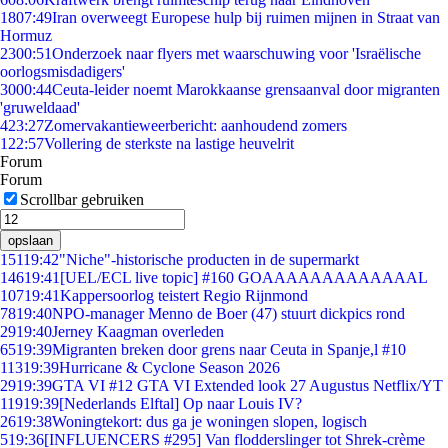
18
07:49
Iran overweegt Europese hulp bij ruimen mijnen in Straat van
Hormuz
23
00:51
Onderzoek naar flyers met waarschuwing voor 'Israëlische
oorlogsmisdadigers'
30
00:44
Ceuta-leider noemt Marokkaanse grensaanval door migranten
'gruweldaad'
4
23:27
Zomervakantieweerbericht: aanhoudend zomers
1
22:57
Vollering de sterkste na lastige heuvelrit
Forum
Forum
Scrollbar gebruiken
opslaan
151
19:42
"Niche"-historische producten in de supermarkt
146
19:41
[UEL/ECL live topic] #160 GOAAAAAAAAAAAAAL
107
19:41
Kappersoorlog teistert Regio Rijnmond
78
19:40
NPO-manager Menno de Boer (47) stuurt dickpics rond
29
19:40
Jerney Kaagman overleden
65
19:39
Migranten breken door grens naar Ceuta in Spanje,l #10
113
19:39
Hurricane & Cyclone Season 2026
29
19:39
GTA VI #12 GTA VI Extended look 27 Augustus Netflix/YT
119
19:39
[Nederlands Elftal] Op naar Louis IV?
26
19:38
Woningtekort: dus ga je woningen slopen, logisch
5
19:36
[INFLUENCERS #295] Van flodderslinger tot Shrek-crème