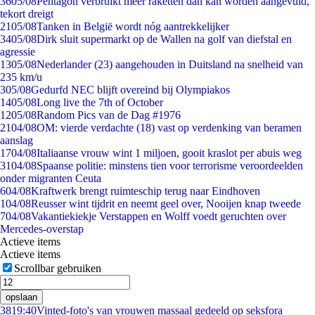
36
05/08
Pentagon verbruikt meer raketten dan kan worden aangevuld,
tekort dreigt
21
05/08
Tanken in België wordt nóg aantrekkelijker
34
05/08
Dirk sluit supermarkt op de Wallen na golf van diefstal en
agressie
13
05/08
Nederlander (23) aangehouden in Duitsland na snelheid van
235 km/u
3
05/08
Gedurfd NEC blijft overeind bij Olympiakos
14
05/08
Long live the 7th of October
12
05/08
Random Pics van de Dag #1976
21
04/08
OM: vierde verdachte (18) vast op verdenking van beramen
aanslag
17
04/08
Italiaanse vrouw wint 1 miljoen, gooit kraslot per abuis weg
31
04/08
Spaanse politie: minstens tien voor terrorisme veroordeelden
onder migranten Ceuta
6
04/08
Kraftwerk brengt ruimteschip terug naar Eindhoven
1
04/08
Reusser wint tijdrit en neemt geel over, Nooijen knap tweede
7
04/08
Vakantiekiekje Verstappen en Wolff voedt geruchten over
Mercedes-overstap
Actieve items
Actieve items
Scrollbar gebruiken
opslaan
38
19:40
Vinted-foto's van vrouwen massaal gedeeld op seksfora