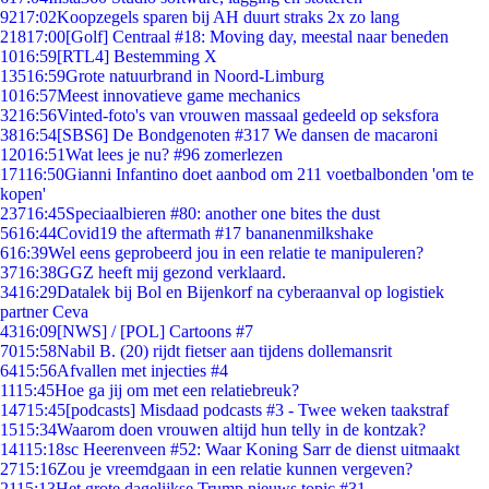
92
17:02
Koopzegels sparen bij AH duurt straks 2x zo lang
218
17:00
[Golf] Centraal #18: Moving day, meestal naar beneden
10
16:59
[RTL4] Bestemming X
135
16:59
Grote natuurbrand in Noord-Limburg
10
16:57
Meest innovatieve game mechanics
32
16:56
Vinted-foto's van vrouwen massaal gedeeld op seksfora
38
16:54
[SBS6] De Bondgenoten #317 We dansen de macaroni
120
16:51
Wat lees je nu? #96 zomerlezen
171
16:50
Gianni Infantino doet aanbod om 211 voetbalbonden 'om te
kopen'
237
16:45
Speciaalbieren #80: another one bites the dust
56
16:44
Covid19 the aftermath #17 bananenmilkshake
6
16:39
Wel eens geprobeerd jou in een relatie te manipuleren?
37
16:38
GGZ heeft mij gezond verklaard.
34
16:29
Datalek bij Bol en Bijenkorf na cyberaanval op logistiek
partner Ceva
43
16:09
[NWS] / [POL] Cartoons #7
70
15:58
Nabil B. (20) rijdt fietser aan tijdens dollemansrit
64
15:56
Afvallen met injecties #4
11
15:45
Hoe ga jij om met een relatiebreuk?
147
15:45
[podcasts] Misdaad podcasts #3 - Twee weken taakstraf
15
15:34
Waarom doen vrouwen altijd hun telly in de kontzak?
141
15:18
sc Heerenveen #52: Waar Koning Sarr de dienst uitmaakt
27
15:16
Zou je vreemdgaan in een relatie kunnen vergeven?
21
15:13
Het grote dagelijkse Trump nieuws topic #31