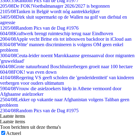
33
00:35
Random Pics van de Dag #1977
2
05/08
De FOK!Voetbalmanager 2026/2027 is begonnen
21
05/08
Tanken in België wordt nóg aantrekkelijker
34
05/08
Dirk sluit supermarkt op de Wallen na golf van diefstal en
agressie
12
05/08
Random Pics van de Dag #1976
6
04/08
Kraftwerk brengt ruimteschip terug naar Eindhoven
20
04/08
Apple vecht Britse eis tot inbouwen backdoor in iCloud aan
83
04/08
'Witte' mannen discrimineren is volgens OM geen enkel
probleem
30
04/08
Ceuta-leider noemt Marokkaanse grensaanval door migranten
'gruweldaad'
6
04/08
Grote natuurbrand Boschhuizerbergen groeit naar 100 hectare
6
04/08
FOK! was even down
41
04/08
Regering VS geeft scholen die 'genderidentiteit' van kinderen
verbergen voor ouders ultimatum
59
04/08
Vrouw die asielzoekers hielp in Athene vermoord door
Afghaanse asielzoeker
25
04/08
Lekker op vakantie naar Afghanistan volgens Taliban geen
probleem
23
04/08
Random Pics van de Dag #1975
Laatste items
Laatste items
Toon berichten uit deze thema's
Actueel