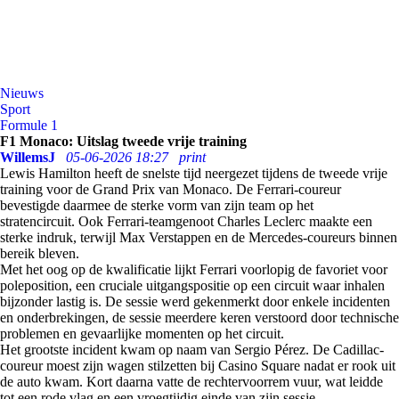
Nieuws
Sport
Formule 1
F1 Monaco: Uitslag tweede vrije training
WillemsJ
05-06-2026 18:27
print
Lewis Hamilton heeft de snelste tijd neergezet tijdens de tweede vrije
training voor de Grand Prix van Monaco. De Ferrari-coureur
bevestigde daarmee de sterke vorm van zijn team op het
stratencircuit. Ook Ferrari-teamgenoot Charles Leclerc maakte een
sterke indruk, terwijl Max Verstappen en de Mercedes-coureurs binnen
bereik bleven.
Met het oog op de kwalificatie lijkt Ferrari voorlopig de favoriet voor
poleposition, een cruciale uitgangspositie op een circuit waar inhalen
bijzonder lastig is. De sessie werd gekenmerkt door enkele incidenten
en onderbrekingen, de sessie meerdere keren verstoord door technische
problemen en gevaarlijke momenten op het circuit.
Het grootste incident kwam op naam van Sergio Pérez. De Cadillac-
coureur moest zijn wagen stilzetten bij Casino Square nadat er rook uit
de auto kwam. Kort daarna vatte de rechtervoorrem vuur, wat leidde
tot een rode vlag en een vroegtijdig einde van zijn sessie.