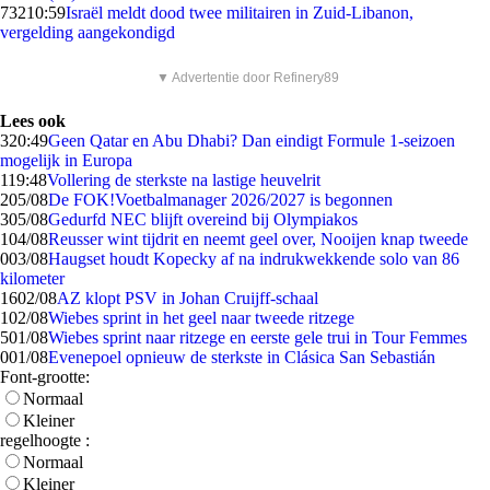
732
10:59
Israël meldt dood twee militairen in Zuid-Libanon,
vergelding aangekondigd
▼ Advertentie door Refinery89
Lees ook
3
20:49
Geen Qatar en Abu Dhabi? Dan eindigt Formule 1-seizoen
mogelijk in Europa
1
19:48
Vollering de sterkste na lastige heuvelrit
2
05/08
De FOK!Voetbalmanager 2026/2027 is begonnen
3
05/08
Gedurfd NEC blijft overeind bij Olympiakos
1
04/08
Reusser wint tijdrit en neemt geel over, Nooijen knap tweede
0
03/08
Haugset houdt Kopecky af na indrukwekkende solo van 86
kilometer
16
02/08
AZ klopt PSV in Johan Cruijff-schaal
1
02/08
Wiebes sprint in het geel naar tweede ritzege
5
01/08
Wiebes sprint naar ritzege en eerste gele trui in Tour Femmes
0
01/08
Evenepoel opnieuw de sterkste in Clásica San Sebastián
Font-grootte:
Normaal
Kleiner
regelhoogte :
Normaal
Kleiner