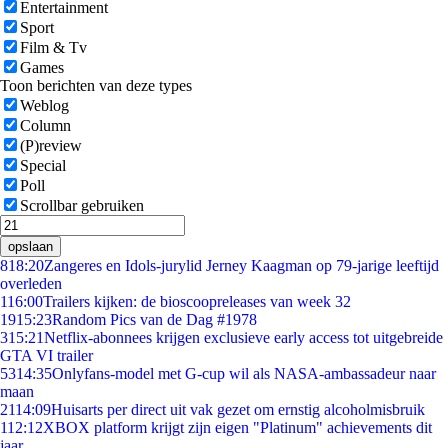
Entertainment
Sport
Film & Tv
Games
Toon berichten van deze types
Weblog
Column
(P)review
Special
Poll
Scrollbar gebruiken
opslaan
8
18:20
Zangeres en Idols-jurylid Jerney Kaagman op 79-jarige leeftijd
overleden
1
16:00
Trailers kijken: de bioscoopreleases van week 32
19
15:23
Random Pics van de Dag #1978
3
15:21
Netflix-abonnees krijgen exclusieve early access tot uitgebreide
GTA VI trailer
53
14:35
Onlyfans-model met G-cup wil als NASA-ambassadeur naar
maan
21
14:09
Huisarts per direct uit vak gezet om ernstig alcoholmisbruik
1
12:12
XBOX platform krijgt zijn eigen "Platinum" achievements dit
jaar