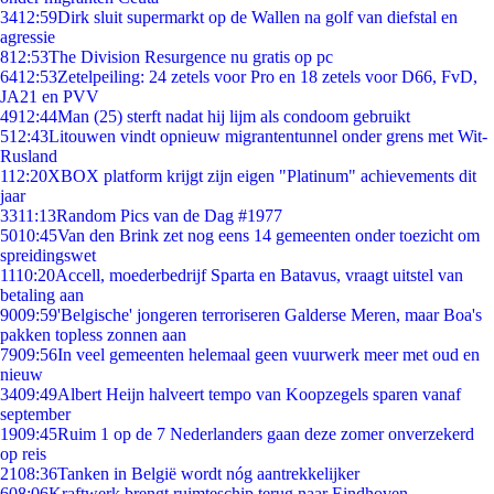
34
12:59
Dirk sluit supermarkt op de Wallen na golf van diefstal en
agressie
8
12:53
The Division Resurgence nu gratis op pc
64
12:53
Zetelpeiling: 24 zetels voor Pro en 18 zetels voor D66, FvD,
JA21 en PVV
49
12:44
Man (25) sterft nadat hij lijm als condoom gebruikt
5
12:43
Litouwen vindt opnieuw migrantentunnel onder grens met Wit-
Rusland
1
12:20
XBOX platform krijgt zijn eigen "Platinum" achievements dit
jaar
33
11:13
Random Pics van de Dag #1977
50
10:45
Van den Brink zet nog eens 14 gemeenten onder toezicht om
spreidingswet
11
10:20
Accell, moederbedrijf Sparta en Batavus, vraagt uitstel van
betaling aan
90
09:59
'Belgische' jongeren terroriseren Galderse Meren, maar Boa's
pakken topless zonnen aan
79
09:56
In veel gemeenten helemaal geen vuurwerk meer met oud en
nieuw
34
09:49
Albert Heijn halveert tempo van Koopzegels sparen vanaf
september
19
09:45
Ruim 1 op de 7 Nederlanders gaan deze zomer onverzekerd
op reis
21
08:36
Tanken in België wordt nóg aantrekkelijker
6
08:06
Kraftwerk brengt ruimteschip terug naar Eindhoven