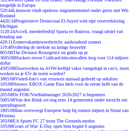
mogelijk in Europa
5
20:44
Litouwen vindt opnieuw migrantentunnel onder grens met Wit-
Rusland
44
20:34
Progressieve Democraat El-Sayed wint nipt voorverkiezing
Michigan
11
20:24
Accell, moederbedrijf Sparta en Batavus, vraagt uitstel van
betaling aan
4
20:11
Zomervakantieweerbericht: aanhoudend zomers
1
19:48
Vollering de sterkste na lastige heuvelrit
8
05/08
The Division Resurgence nu gratis op pc
36
05/08
Hackers roven Coldcard-bitcoinwallets leeg voor 114 miljoen
dollar
45
05/08
Doorwerken na AOW-leeftijd vaker vastgelegd in cao's, moet
werken na je 67e de norm worden?
38
05/08
Vinted-foto's van vrouwen massaal gedeeld op seksfora
1
05/08
Nieuwe XBOX Game Pass titels voor de eerste helft van de
maand augustus
2
05/08
De FOK!Voetbalmanager 2026/2027 is begonnen
50
05/08
Van den Brink zet nog eens 14 gemeenten onder toezicht om
spreidingswet
18
05/08
Iran overweegt Europese hulp bij ruimen mijnen in Straat van
Hormuz
3
05/08
EA Sports FC 27 toont The Grounds-modus
1
05/08
Gears of War: E-Day open beta begint 6 augustus