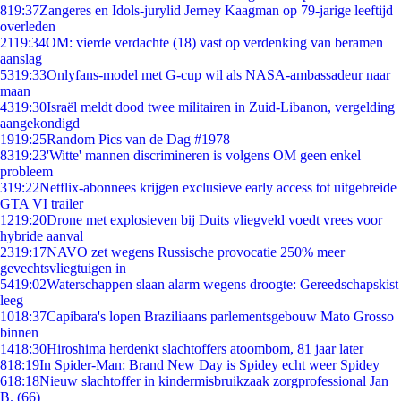
8
19:37
Zangeres en Idols-jurylid Jerney Kaagman op 79-jarige leeftijd
overleden
21
19:34
OM: vierde verdachte (18) vast op verdenking van beramen
aanslag
53
19:33
Onlyfans-model met G-cup wil als NASA-ambassadeur naar
maan
43
19:30
Israël meldt dood twee militairen in Zuid-Libanon, vergelding
aangekondigd
19
19:25
Random Pics van de Dag #1978
83
19:23
'Witte' mannen discrimineren is volgens OM geen enkel
probleem
3
19:22
Netflix-abonnees krijgen exclusieve early access tot uitgebreide
GTA VI trailer
12
19:20
Drone met explosieven bij Duits vliegveld voedt vrees voor
hybride aanval
23
19:17
NAVO zet wegens Russische provocatie 250% meer
gevechtsvliegtuigen in
54
19:02
Waterschappen slaan alarm wegens droogte: Gereedschapskist
leeg
10
18:37
Capibara's lopen Braziliaans parlementsgebouw Mato Grosso
binnen
14
18:30
Hiroshima herdenkt slachtoffers atoombom, 81 jaar later
8
18:19
In Spider-Man: Brand New Day is Spidey echt weer Spidey
6
18:18
Nieuw slachtoffer in kindermisbruikzaak zorgprofessional Jan
B. (66)