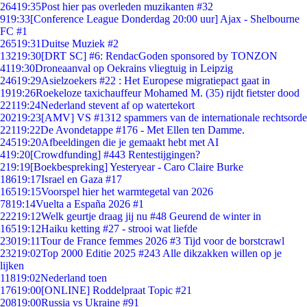
264
19:35
Post hier pas overleden muzikanten #32
9
19:33
[Conference League Donderdag 20:00 uur] Ajax - Shelbourne
FC #1
265
19:31
Duitse Muziek #2
132
19:30
[DRT SC] #6: RendacGoden sponsored by TONZON
41
19:30
Droneaanval op Oekrains vliegtuig in Leipzig
246
19:29
Asielzoekers #22 : Het Europese migratiepact gaat in
19
19:26
Roekeloze taxichauffeur Mohamed M. (35) rijdt fietster dood
221
19:24
Nederland stevent af op watertekort
202
19:23
[AMV] VS #1312 spammers van de internationale rechtsorde
221
19:22
De Avondetappe #176 - Met Ellen ten Damme.
245
19:20
Afbeeldingen die je gemaakt hebt met AI
4
19:20
[Crowdfunding] #443 Rentestijgingen?
2
19:19
[Boekbespreking] Yesteryear - Caro Claire Burke
186
19:17
Israel en Gaza #17
165
19:15
Voorspel hier het warmtegetal van 2026
78
19:14
Vuelta a España 2026 #1
222
19:12
Welk geurtje draag jij nu #48 Geurend de winter in
165
19:12
Haiku ketting #27 - strooi wat liefde
230
19:11
Tour de France femmes 2026 #3 Tijd voor de borstcrawl
232
19:02
Top 2000 Editie 2025 #243 Alle dikzakken willen op je
lijken
118
19:02
Nederland toen
176
19:00
[ONLINE] Roddelpraat Topic #21
208
19:00
Russia vs Ukraine #91