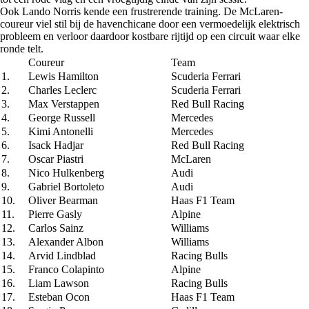
Ook Lando Norris kende een frustrerende training. De McLaren-
coureur viel stil bij de havenchicane door een vermoedelijk elektrisch
probleem en verloor daardoor kostbare rijtijd op een circuit waar elke
ronde telt.
Coureur
Team
1.
Lewis Hamilton
Scuderia Ferrari
2.
Charles Leclerc
Scuderia Ferrari
3.
Max Verstappen
Red Bull Racing
4.
George Russell
Mercedes
5.
Kimi Antonelli
Mercedes
6.
Isack Hadjar
Red Bull Racing
7.
Oscar Piastri
McLaren
8.
Nico Hulkenberg
Audi
9.
Gabriel Bortoleto
Audi
10.
Oliver Bearman
Haas F1 Team
11.
Pierre Gasly
Alpine
12.
Carlos Sainz
Williams
13.
Alexander Albon
Williams
14.
Arvid Lindblad
Racing Bulls
15.
Franco Colapinto
Alpine
16.
Liam Lawson
Racing Bulls
17.
Esteban Ocon
Haas F1 Team