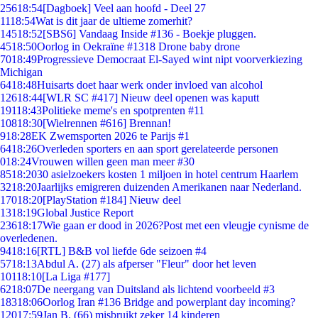
256
18:54
[Dagboek] Veel aan hoofd - Deel 27
11
18:54
Wat is dit jaar de ultieme zomerhit?
145
18:52
[SBS6] Vandaag Inside #136 - Boekje pluggen.
45
18:50
Oorlog in Oekraïne #1318 Drone baby drone
70
18:49
Progressieve Democraat El-Sayed wint nipt voorverkiezing
Michigan
64
18:48
Huisarts doet haar werk onder invloed van alcohol
126
18:44
[WLR SC #417] Nieuw deel openen was kaputt
191
18:43
Politieke meme's en spotprenten #11
108
18:30
[Wielrennen #616] Brennan!
9
18:28
EK Zwemsporten 2026 te Parijs #1
64
18:26
Overleden sporters en aan sport gerelateerde personen
0
18:24
Vrouwen willen geen man meer #30
85
18:20
30 asielzoekers kosten 1 miljoen in hotel centrum Haarlem
32
18:20
Jaarlijks emigreren duizenden Amerikanen naar Nederland.
170
18:20
[PlayStation #184] Nieuw deel
13
18:19
Global Justice Report
236
18:17
Wie gaan er dood in 2026?Post met een vleugje cynisme de
overledenen.
94
18:16
[RTL] B&B vol liefde 6de seizoen #4
57
18:13
Abdul A. (27) als afperser "Fleur" door het leven
101
18:10
[La Liga #177]
62
18:07
De neergang van Duitsland als lichtend voorbeeld #3
183
18:06
Oorlog Iran #136 Bridge and powerplant day incoming?
120
17:59
Jan B. (66) misbruikt zeker 14 kinderen