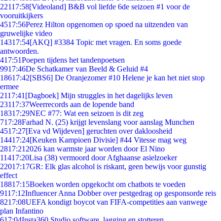
221
17:58
[Videoland] B&B vol liefde 6de seizoen #1 voor de
vooruitkijkers
45
17:56
Perez Hilton opgenomen op spoed na uitzenden van
gruwelijke video
143
17:54
[AKQ] #3384 Topic met vragen. En soms goede
antwoorden.
4
17:51
Poepen tijdens het tandenpoetsen
99
17:46
De Schatkamer van Beeld & Geluid #4
186
17:42
[SBS6] De Oranjezomer #10 Helene je kan het niet stop
ermee
21
17:41
[Dagboek] Mijn struggles in het dagelijks leven
231
17:37
Weerrecords aan de lopende band
183
17:29
NEC #77: Wat een seizoen is dit zeg
7
17:28
Farhad N. (25) krijgt levenslang voor aanslag Munchen
45
17:27
[Eva vd Wijdeven] geruchten over dakloosheid
144
17:24
[Keuken Kampioen Divisie] #44 Vitesse mag weg
28
17:21
2026 kan warmste jaar worden door El Nino
114
17:20
Lisa (38) vermoord door Afghaanse asielzoeker
220
17:17
GR: Elk glas alcohol is riskant, geen bewijs voor gunstig
effect
188
17:15
Boeken worden opgekocht om chatbots te voeden
91
17:12
Influencer Anna Dobber over pestgedrag op gesponsorde reis
82
17:08
UEFA kondigt boycot van FIFA-competities aan vanwege
plan Infantino
6
17:04
Insta360 Studio software, lagging en stotteren