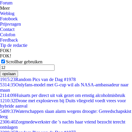
Forum
Meer
Weblog
Fotoboek
Prijsvragen
Contact
Colofon
Feedback
Tip de redactie
FOK!
FOK!
Scrollbar gebruiken
opslaan
19
15:23
Random Pics van de Dag #1978
53
14:35
Onlyfans-model met G-cup wil als NASA-ambassadeur naar
maan
21
14:09
Huisarts per direct uit vak gezet om ernstig alcoholmisbruik
12
10:32
Drone met explosieven bij Duits vliegveld voedt vrees voor
hybride aanval
54
09:33
Waterschappen slaan alarm wegens droogte: Gereedschapskist
leeg
23
06:40
Zorgmedewerkster die 's nachts haar vriend bezocht terecht
ontslagen